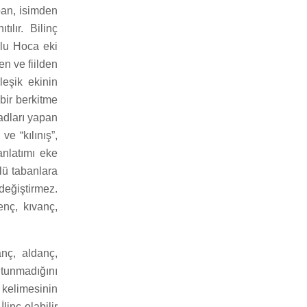
pan, isimden
ılır. Bilinç
ğlu Hoca eki
en ve fiilden
leşik ekinin
bir berkitme
 adları yapan
ve “kılınış”,
nlatımı eke
lü tabanlara
eğiştirmez.
enç, kıvanç,
anç, aldanç,
tunmadığını
kelimesinin
linç olabilir