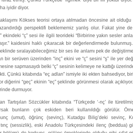
ha iyidir diyor.
klaşımı Kökses teorisi ortaya atılmadan öncesine ait olduğu
kazandırdığı perspektifi beklememiz yanlış olur. Fakat yine 
ekindeki “ç” sesi ile ilgili teorideki “Birbirine yakın sesler an
aşır.” kaidesini haklı çıkaracak bir değerlendirmede bulunmuş. “
ç” şeklinde sıralayabileceğimiz bir ses ile anlamı pek de değiştirm
 bir serüven üzerinden “inç” ekini ve “ç” sesini “ş” ile yer değ
şmesine sapmasaydı belki “ç” sesinin kelimeye ne kattığı üzerind
ti. Çünkü kitabında “eç adları” ismiyle iki ekten bahsediyor, bi
or diğerini “geç” ekinin “eç” şeklinde görünmesi olarak açıklıyor
rinde durmuyor.
n Tartışılan Sözcükler kitabında “Türkçede ‘-nç’ ile türetilmi
rsak bunların çok eskiden beri kullanıldığı görülür. Ör
nç (umut), öğrünç (sevinç), Kutadgu Bilig’deki sevinç, 
tınç (sessizlik), eski Anadolu Türkçesindeki ilenç (beddua) gi
r bölümü de korkunç, gülünç örneklerinde olduğu gibi sıfat gö