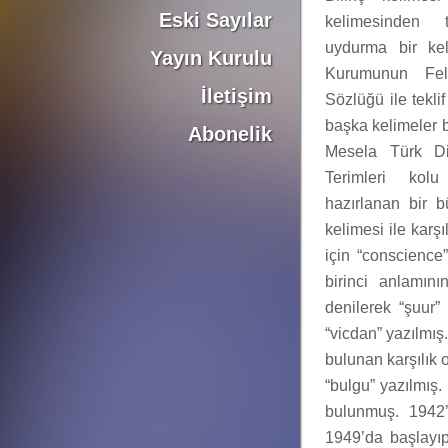
Eski Sayılar
kelimesinden t
uydurma bir kel
Yayın Kurulu
Kurumunun Fel
İletişim
Sözlüğü ile tekli
başka kelimeler 
Abonelik
Mesela Türk D
Terimleri kol
hazırlanan bir b
kelimesi ile karş
için “conscience
birinci anlamını
denilerek “şuur”
“vicdan” yazılmı
bulunan karşılık 
“bulgu” yazılmış.
bulunmuş. 1942’
1949’da başlayıp