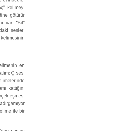
nç” kelimeyi
dine götürür
 var. “Bil”
aki sesleri
 kelimesinin
elimenin en
alım: Ç sesi
elimelerinde
mı kattığını
erçekleşmesi
yadırgamıyor
elime ile bir
v”den sevinç