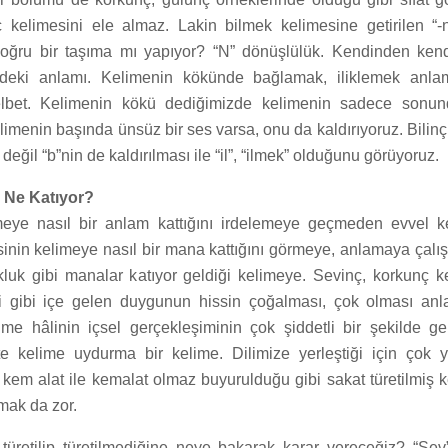
ç kelimesini ele almaz. Lakin bilmek kelimesine getirilen “-
doğru bir taşıma mı yapıyor? “N” dönüşlülük. Kendinden ken
deki anlamı. Kelimenin kökünde bağlamak, iliklemek anlamı
lbet. Kelimenin kökü dediğimizde kelimenin sadece sonund
limenin başında ünsüz bir ses varsa, onu da kaldırıyoruz. Bilinç
eğil “b”nin de kaldırılması ile “il”, “ilmek” olduğunu görüyoruz.
 Ne Katıyor?
imeye nasıl bir anlam kattığını irdelemeye geçmeden evvel k
inin kelimeye nasıl bir mana kattığını görmeye, anlamaya çalış
luk gibi manalar katıyor geldiği kelimeye. Sevinç, korkunç k
ği gibi içe gelen duygunun hissin çoğalması, çok olması anla
Bilme hâlinin içsel gerçekleşiminin çok şiddetli bir şekilde g
ette kelime uydurma bir kelime. Dilimize yerleştiği için çok 
in kem alat ile kemalat olmaz buyurulduğu gibi sakat türetilmiş k
amak da zor.
türetilip türetilmediğine neye bakarak karar vereceğiz? “Se