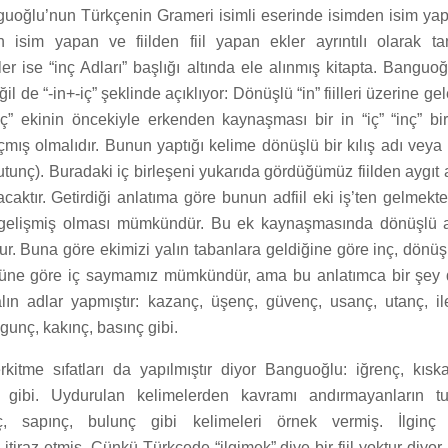
guoğlu’nun Türkçenin Grameri isimli eserinde isimden isim ya
en isim yapan ve fiilden fiil yapan ekler ayrıntılı olarak tanıt
er ise “inç Adları” başlığı altında ele alınmış kitapta. Banguo
il de “-in+-iç” şeklinde açıklıyor: Dönüşlü “in” fiilleri üzerine gel
iç” ekinin öncekiyle erkenden kaynaşması bir in “iç” “inç” bir
ış olmalıdır. Bunun yaptığı kelime dönüşlü bir kılış adı veya 
ç, utunç). Buradaki iç birleşeni yukarıda gördüğümüz fiilden aygıt
yacaktır. Getirdiği anlatıma göre bunun adfiil eki iş’ten gelmekte 
de gelişmiş olması mümkündür. Bu ek kaynaşmasında dönüşlü a
r. Buna göre ekimizi yalın tabanlara geldiğine göre inç, dönüş
üne göre iç saymamız mümkündür, ama bu anlatımca bir şey d
alın adlar yapmıştır: kazanç, üşenç, güvenç, usanç, utanç, il
gunç, kakınç, basınç gibi.
erkitme sıfatları da yapılmıştır diyor Banguoğlu: iğrenç, kısk
 gibi. Uydurulan kelimelerden kavramı andırmayanların tu
, sapınç, bulunç gibi kelimeleri örnek vermiş. İlginç 
tiraz etmiş. Çünkü Türkçede “ilgimek” diye bir fiil yoktur diyor. İ