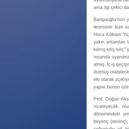
ama ilgi çekici da
Banguoğlu’nun ya
teorisinin bize 
Hoca Kökses “nç” 
yakın anlamları t
kılınış kılış kılı
insanda uyandıran
almış. İç iş geçi
durmuş olabilecek
eki olarak açıklıy
yapar, bunun üze
Prof. Doğan Aksa
inceleyecek olu
dönemindeki umu
beyenç (sevinç), 
çoğunluğu ad, bi