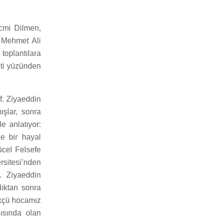
cmi Dilmen,
 Mehmet Ali
oplantılara
eti yüzünden
f. Ziyaeddin
ışlar, sonra
e anlatıyor:
e bir hayal
ücel Felsefe
rsitesi’nden
. Ziyaeddin
dıktan sonra
ürkçü hocamız
şısında olan