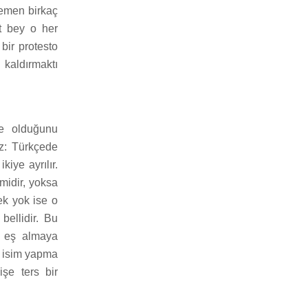
Hemen birkaç
it bey o her
bir protesto
 kaldırmaktı
ime olduğunu
iz: Türkçede
kiye ayrılır.
 midir, yoksa
ek yok ise o
bellidir. Bu
r eş almaya
en isim yapma
işe ters bir