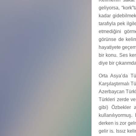
geliyorsa, “kork
kadar gidebilmek
tarafıyla pek ilg
etmediğini görm
görünse de kelim
hayatiyete geçeme
bir konu. Ses ke
diye bir çıkarımda
Orta Asya’da Tür
Karşılaştırmalı T
Azerbaycan Türkle
Türkleri zerde ve
gibi) Özbekler a
kullanılıyormuş.
derken is zor gel
gelir is. Issız ke