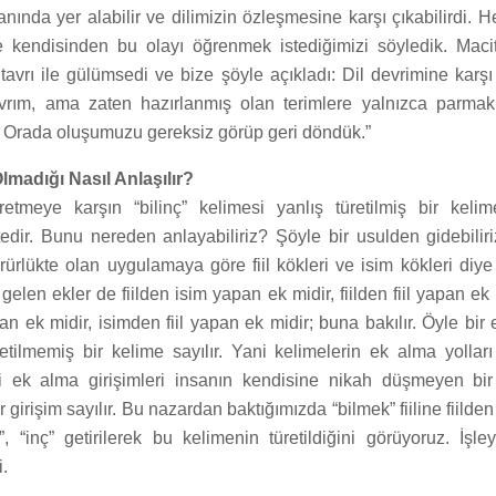
nında yer alabilir ve dilimizin özleşmesine karşı çıkabilirdi. 
e kendisinden bu olayı öğrenmek istediğimizi söyledik. Mac
avrı ile gülümsedi ve bize şöyle açıkladı: Dil devrimine karşı 
vrım, ama zaten hazırlanmış olan terimlere yalnızca parmak
 Orada oluşumuzu gereksiz görüp geri döndük.”
madığı Nasıl Anlaşılır?
retmeye karşın “bilinç” kelimesi yanlış türetilmiş bir kel
ir. Bunu nereden anlayabiliriz? Şöyle bir usulden gidebilir
rürlükte olan uygulamaya göre fiil kökleri ve isim kökleri diye i
gelen ekler de fiilden isim yapan ek midir, fiilden fiil yapan ek
n ek midir, isimden fiil yapan ek midir; buna bakılır. Öyle bir 
tilmemiş bir kelime sayılır. Yani kelimelerin ek alma yolları 
aki ek alma girişimleri insanın kendisine nikah düşmeyen bi
r girişim sayılır. Bu nazardan baktığımızda “bilmek” fiiline fiild
, “inç” getirilerek bu kelimenin türetildiğini görüyoruz. İşley
i.