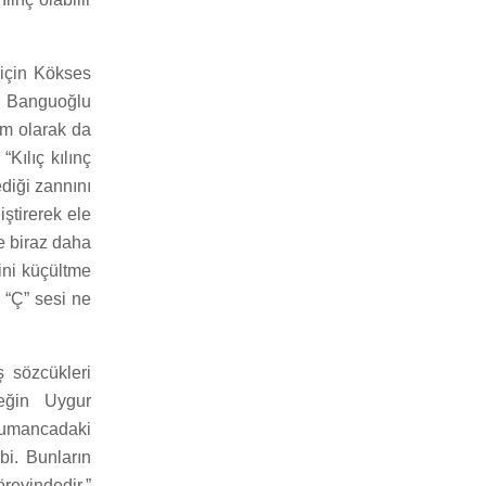
 için Kökses
de Banguoğlu
lam olarak da
Kılıç kılınç
ediği zannını
iştirerek ele
e biraz daha
rini küçültme
. “Ç” sesi ne
ş sözcükleri
neğin Uygur
Kumancadaki
bi. Bunların
revindedir.”