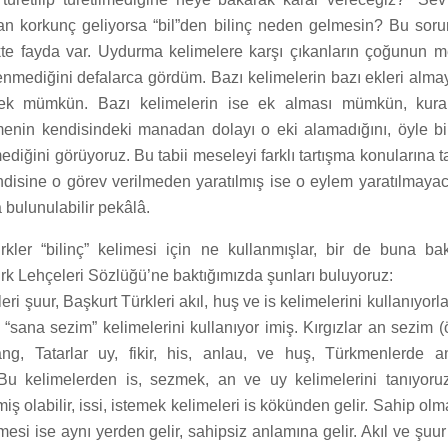
”tan korkunç geliyorsa “bil”den bilinç neden gelmesin? Bu so
te fayda var. Uydurma kelimelere karşı çıkanların çoğunun 
ilenmediğini defalarca gördüm. Bazı kelimelerin bazı ekleri al
ek mümkün. Bazı kelimelerin ise ek alması mümkün, kura
enin kendisindeki manadan dolayı o eki alamadığını, öyle bi
diğini görüyoruz. Bu tabii meseleyi farklı tartışma konularına t
ndisine o görev verilmeden yaratılmış ise o eylem yaratılmaya
 bulunulabilir pekâlâ.
kler “bilinç” kelimesi için ne kullanmışlar, bir de buna b
ürk Lehçeleri Sözlüğü’ne baktığımızda şunları buluyoruz:
ri şuur, Başkurt Türkleri akıl, huş ve is kelimelerini kullanıyor
 “sana sezim” kelimelerini kullanıyor imiş. Kırgızlar an sezim 
ng, Tatarlar uy, fikir, his, anlau, ve huş, Türkmenlerde a
 Bu kelimelerden is, sezmek, an ve uy kelimelerini tanıyoru
miş olabilir, issi, istemek kelimeleri is kökünden gelir. Sahip o
limesi ise aynı yerden gelir, sahipsiz anlamına gelir. Akıl ve şu