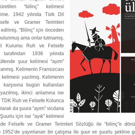
üretilen “bilinç” kelimesi
ime. 1942 yılında Türk Dil
sefe ve Gramer Terimleri
f edilmiş. “Bilinç” için önceden
bulunmuş ama onlar tutmamış.
il Kurumu Ruh ve Felsefe
u tarafından 1936 yılında
ültende şuur kelimesi “ayım”
ılanmış. Kelimenin Fransızcası
” kelimesi yazılmış. Kelimenin
n karşısına bugün kullanılan
 yazılmış, ikinci anlamına ise
ş. TDK Ruh ve Felsefe Kolunca
olarak da şuura “ayım” vicdana
 Şuurlu için ise “ayık” kelimesi
de Felsefe ve Gramer Terimleri Sözlüğü ile “bilinç”e dön
 1952’de yayınlanan bir çalışma ile şuur ve şuurlu şekline 