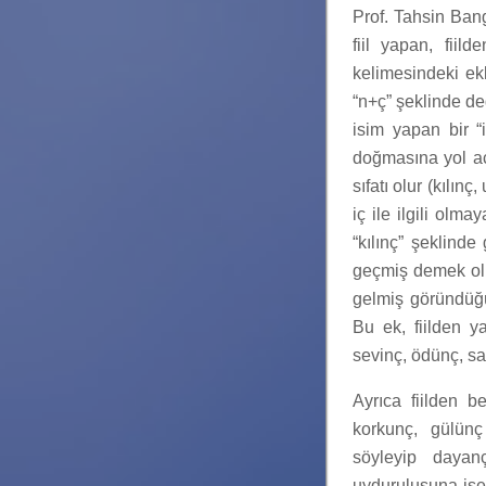
Prof. Tahsin Ban
fiil yapan, fiild
kelimesindeki ekl
“n+ç” şeklinde değ
isim yapan bir “
doğmasına yol açm
sıfatı olur (kılın
iç ile ilgili olma
“kılınç” şeklin
geçmiş demek olu
gelmiş göründüğ
Bu ek, fiilden y
sevinç, ödünç, sa
Ayrıca fiilden b
korkunç, gülünç
söyleyip dayanç
uyduruluşuna ise i