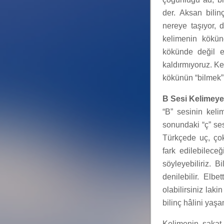
der. Aksan bilin
nereye taşıyor, 
kelimenin kökün
kökünde değil e
kaldırmıyoruz. Ke
kökünün “bilmek” d
B Sesi Kelimeye
“B” sesinin kel
sonundaki “ç” ses
Türkçede uç, çok
fark edilebilece
söyleyebiliriz. 
denilebilir. Elb
olabilirsiniz lak
bilinç hâlini yaş
Kelimenin sakat 