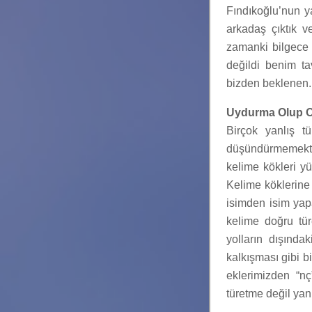
Fındıkoğlu’nun ya
arkadaş çıktık v
zamanki bilgece t
değildi benim ta
bizden beklenen.
Uydurma Olup Ol
Birçok yanlış tü
düşündürmemekted
kelime kökleri yü
Kelime köklerine 
isimden isim yapa
kelime doğru türe
yolların dışınd
kalkışması gibi bi
eklerimizden “nç”
türetme değil yan