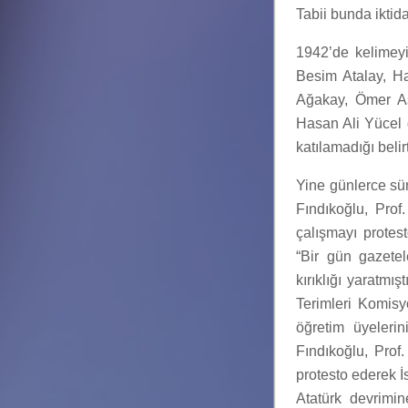
Tabii bunda iktida
1942’de kelimey
Besim Atalay, H
Ağakay, Ömer As
Hasan Ali Yücel d
katılamadığı belir
Yine günlerce sür
Fındıkoğlu, Prof
çalışmayı protes
“Bir gün gazete
kırıklığı yaratmı
Terimleri Komisy
öğretim üyeleri
Fındıkoğlu, Prof
protesto ederek İ
Atatürk devrimin