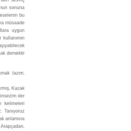
runun sonuna
meselenin bu
maya müsaade
llara uygun
r kullanımın
aşıyabilecek
cak demektir
akmak lazım.
larmış. Kazak
(önsezim der
n kelimeleri
z. Tanıyoruz
lmak anlamına
ur Arapçadan.