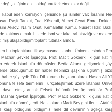
r değişikliğinin etkili olduğunu fark etmek zor değil.
i kabul eden komisyon içerisinde şu isimler var: İbrahim Ne
asan Raşit Tankut, Fuat Köseraif, Ahmet Cevat Emre, Doktor
ım Aksoy, Naim Onat, Kemalettin Kamu, Nusret Hızır. Bazı t
e katılmış olmalı. Listede ismi var fakat rahatsızlığı ve mazer
tilmiş ulaşabildiğim toplantı tutanaklarında.
en bu toplantıların ilk aşamasına İstanbul Üniversitesinden Pro
. Mazhar Şevket İpşiroğlu, Prof. Macit Gökberk ilk gün katılm
to ederek İstanbul’a dönmüşler. Bedia Akarsu gelişmeleri şöyl
lerde okuduğumuz bir haber hepimizi şaşkına uğratmış bizd
ştı haber şöyleydi: Türk Dil kurumu başkanı olarak Hasan Ali Y
onuna felsefe terimlerini Türkçeleştirmek üzere İstanbul Ünive
ni davet etmiş ancak Felsefe bölümünden üç profesör Prof
. Mazhar Şevket İpşiroğlu, Prof. Macit Gökberk ilk günü katıl
stanbul’a dönmüşlerdi. Nasıl olurdu Macit Bey gibi ilerici, Atat
e karşı olduğunu bildiğimiz, hele dil devriminin açıkça kar