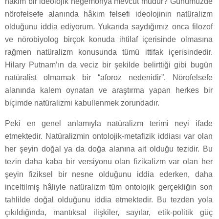
hâkim bir ideolojik hegemonya mevcut mudur? Günümüzde
nörofelsefe alanında hâkim felsefi ideolojinin natüralizm
olduğunu iddia ediyorum. Yukarıda saydığımız onca filozof
ve nörobiyolog birçok konuda ihtilaf içerisinde olmasına
rağmen natüralizm konusunda tümü ittifak içerisindedir.
Hilary Putnam’ın da veciz bir şekilde belirttiği gibi bugün
natüralist olmamak bir “aforoz nedenidir”. Nörofelsefe
alanında kalem oynatan ve araştırma yapan herkes bir
biçimde natüralizmi kabullenmek zorundadır.
Peki en genel anlamıyla natüralizm terimi neyi ifade
etmektedir. Natüralizmin ontolojik-metafizik iddiası var olan
her şeyin doğal ya da doğa alanına ait olduğu tezidir. Bu
tezin daha kaba bir versiyonu olan fizikalizm var olan her
şeyin fiziksel bir nesne olduğunu iddia ederken, daha
inceltilmiş hâliyle natüralizm tüm ontolojik gerçekliğin son
tahlilde doğal olduğunu iddia etmektedir. Bu tezden yola
çıkıldığında, mantıksal ilişkiler, sayılar, etik-politik güç