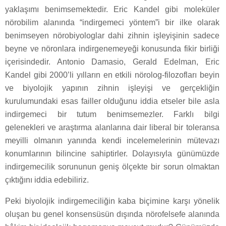
yaklaşımı benimsemektedir. Eric Kandel gibi moleküler
nörobilim alanında “indirgemeci yöntem”i bir ilke olarak
benimseyen nörobiyologlar dahi zihnin işleyişinin sadece
beyne ve nöronlara indirgenemeyeği konusunda fikir birliği
içerisindedir. Antonio Damasio, Gerald Edelman, Eric
Kandel gibi 2000’li yılların en etkili nörolog-filozofları beyin
ve biyolojik yapının zihnin işleyişi ve gerçekliğin
kurulumundaki esas failler olduğunu iddia etseler bile asla
indirgemeci bir tutum benimsemezler. Farklı bilgi
gelenekleri ve araştırma alanlarına dair liberal bir toleransa
meyilli olmanın yanında kendi incelemelerinin mütevazı
konumlarının bilincine sahiptirler. Dolayısıyla günümüzde
indirgemecilik sorununun geniş ölçekte bir sorun olmaktan
çıktığını iddia edebiliriz.
Peki biyolojik indirgemeciliğin kaba biçimine karşı yönelik
oluşan bu genel konsensüsün dışında nörofelsefe alanında