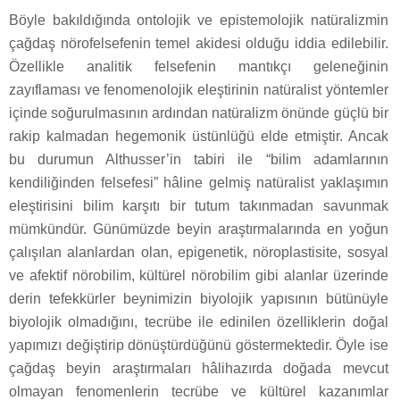
Böyle bakıldığında ontolojik ve epistemolojik natüralizmin
çağdaş nörofelsefenin temel akidesi olduğu iddia edilebilir.
Özellikle analitik felsefenin mantıkçı geleneğinin
zayıflaması ve fenomenolojik eleştirinin natüralist yöntemler
içinde soğurulmasının ardından natüralizm önünde güçlü bir
rakip kalmadan hegemonik üstünlüğü elde etmiştir. Ancak
bu durumun Althusser’in tabiri ile “bilim adamlarının
kendiliğinden felsefesi” hâline gelmiş natüralist yaklaşımın
eleştirisini bilim karşıtı bir tutum takınmadan savunmak
mümkündür. Günümüzde beyin araştırmalarında en yoğun
çalışılan alanlardan olan, epigenetik, nöroplastisite, sosyal
ve afektif nörobilim, kültürel nörobilim gibi alanlar üzerinde
derin tefekkürler beynimizin biyolojik yapısının bütünüyle
biyolojik olmadığını, tecrübe ile edinilen özelliklerin doğal
yapımızı değiştirip dönüştürdüğünü göstermektedir. Öyle ise
çağdaş beyin araştırmaları hâlihazırda doğada mevcut
olmayan fenomenlerin tecrübe ve kültürel kazanımlar