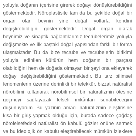
yoluyla doğanın içerisine girerek doğayı dönüştürebildiğini
göstermektedir. Nöroplastisite tam da bu şekilde doğal bir
organ olan beynin yine doğal yollarla kendini
değiştirebildiğini göstermektedir. Doğal organ olarak
beynimiz ve sinaptik bağlantılarımız tecrübelerimiz yoluyla
değişmekte ve ilk baştaki doğal yapısından farklı bir forma
ulaşmaktadır. Bu da bize tecrübe ve tecrübelerin birikimi
yoluyla edinilen kültürün hem doğanın bir parçası
olabildiğini hem de doğada olmayan bir şeyi ona ekleyerek
doğayı değiştirebildiğini göstermektedir. Bu tarz bilimsel
fenomenlerin üzerine derinlikli bir tefekkür, bizzat natüralist
nörobilimi kullanarak nörobilimsel bir natüralizmin ötesine
geçmeyi sağlayacak felsefi imkânları sunabileceğini
düşünüyorum. Bu yazının amacı natüralizmin eleştirisine
kısa bir giriş yapmak olduğu için, burada sadece çağdaş
nörofelsefedeki natüralist ön kabulü gözler önüne sermek
ve bu ideolojik ön kabulü eleştirebilecek mümkün izleklere