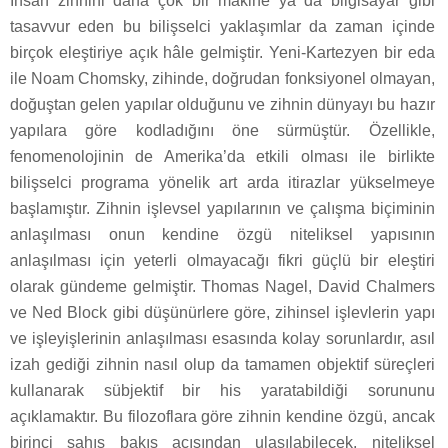
İnsan zihnini daha çok bir makine ya da bilgisayar gibi
tasavvur eden bu bilişselci yaklaşımlar da zaman içinde
birçok eleştiriye açık hâle gelmiştir. Yeni-Kartezyen bir eda
ile Noam Chomsky, zihinde, doğrudan fonksiyonel olmayan,
doğuştan gelen yapılar olduğunu ve zihnin dünyayı bu hazır
yapılara göre kodladığını öne sürmüştür. Özellikle,
fenomenolojinin de Amerika’da etkili olması ile birlikte
bilişselci programa yönelik art arda itirazlar yükselmeye
başlamıştır. Zihnin işlevsel yapılarının ve çalışma biçiminin
anlaşılması onun kendine özgü niteliksel yapısının
anlaşılması için yeterli olmayacağı fikri güçlü bir eleştiri
olarak gündeme gelmiştir. Thomas Nagel, David Chalmers
ve Ned Block gibi düşünürlere göre, zihinsel işlevlerin yapı
ve işleyişlerinin anlaşılması esasında kolay sorunlardır, asıl
izah gediği zihnin nasıl olup da tamamen objektif süreçleri
kullanarak sübjektif bir his yaratabildiği sorununu
açıklamaktır. Bu filozoflara göre zihnin kendine özgü, ancak
birinci şahıs bakış açısından ulaşılabilecek, niteliksel