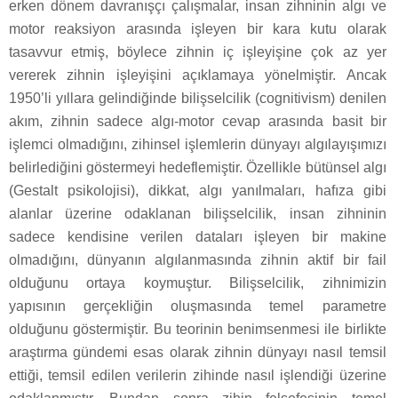
erken dönem davranışçı çalışmalar, insan zihninin algı ve
motor reaksiyon arasında işleyen bir kara kutu olarak
tasavvur etmiş, böylece zihnin iç işleyişine çok az yer
vererek zihnin işleyişini açıklamaya yönelmiştir. Ancak
1950’li yıllara gelindiğinde bilişselcilik (cognitivism) denilen
akım, zihnin sadece algı-motor cevap arasında basit bir
işlemci olmadığını, zihinsel işlemlerin dünyayı algılayışımızı
belirlediğini göstermeyi hedeflemiştir. Özellikle bütünsel algı
(Gestalt psikolojisi), dikkat, algı yanılmaları, hafıza gibi
alanlar üzerine odaklanan bilişselcilik, insan zihninin
sadece kendisine verilen dataları işleyen bir makine
olmadığını, dünyanın algılanmasında zihnin aktif bir fail
olduğunu ortaya koymuştur. Bilişselcilik, zihnimizin
yapısının gerçekliğin oluşmasında temel parametre
olduğunu göstermiştir. Bu teorinin benimsenmesi ile birlikte
araştırma gündemi esas olarak zihnin dünyayı nasıl temsil
ettiği, temsil edilen verilerin zihinde nasıl işlendiği üzerine