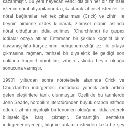
kazanmıştır. Bu yeni heyecan verici disiplin her bir zihinsel
işlemin nöral altyapılarını da çıkarılarak zihinsel işlemler ile
nöral bağlantıları tek tek çıkarılması (Crick) ve zihin ile
beynin birbirine özdeş kılınarak, zihinsel olanın aslında
nöral olduğunun iddia edilmesi (Churchland) ile çarpıcı
iddialar ortaya attılar. Enteresan bir şekilde kognitif bilim
davranışçılığa karşı zihnin indirgenemezliği tezi ile ortaya
çıkmasına rağmen, tarihsel bir diyalektik ile geldiği son
noktada kognitif nörobilim, zihnin aslında beyin olduğu
sonucuna varmıştır.
1990’lı yıllardan sonra nörofelsefe alanında Crick ve
Churcland’ın indirgemeci metoduna yönelik ardı ardına
gelen eleştirilere tanık olunmuştur. Özellikle bu tarihlerde
John Searle, nörobilim literatüründen büyük oranda istifade
ederek zihnin biyolojik bir fenomen olduğunu iddia ederek
bilişselciliğe karşı çıkmıştır. Semantiğin sentaksa
indirgenemeyeceği, bilgi ve anlamın işlevden fazla bir şey