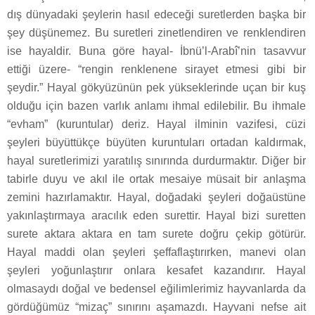
dış dünyadaki şeylerin hasıl edeceği suretlerden başka bir
şey düşünemez. Bu suretleri zinetlendiren ve renklendiren
ise hayaldir. Buna göre hayal- İbnü’l-Arabî’nin tasavvur
ettiği üzere- “rengin renklenene sirayet etmesi gibi bir
şeydir.” Hayal gökyüzünün pek yükseklerinde uçan bir kuş
olduğu için bazen varlık anlamı ihmal edilebilir. Bu ihmale
“evham” (kuruntular) deriz. Hayal ilminin vazifesi, cüzi
şeyleri büyüttükçe büyüten kuruntuları ortadan kaldırmak,
hayal suretlerimizi yaratılış sınırında durdurmaktır. Diğer bir
tabirle duyu ve akıl ile ortak mesaiye müsait bir anlaşma
zemini hazırlamaktır. Hayal, doğadaki şeyleri doğaüstüne
yakınlaştırmaya aracılık eden surettir. Hayal bizi suretten
surete aktara aktara en tam surete doğru çekip götürür.
Hayal maddi olan şeyleri şeffaflaştırırken, manevi olan
şeyleri yoğunlaştırır onlara kesafet kazandırır. Hayal
olmasaydı doğal ve bedensel eğilimlerimiz hayvanlarda da
gördüğümüz “mizaç” sınırını aşamazdı. Hayvani nefse ait