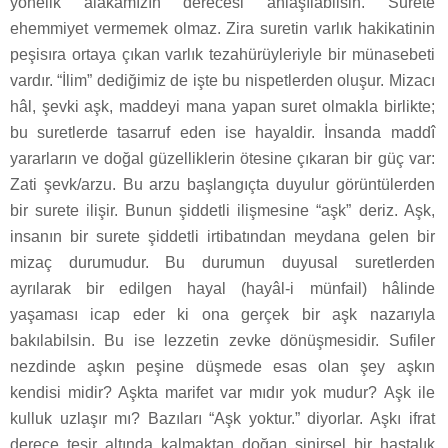
yönelik alakamızın derecesi anlaşılabilsin. Surete
ehemmiyet vermemek olmaz. Zira suretin varlık hakikatinin
peşisıra ortaya çıkan varlık tezahürüyleriyle bir münasebeti
vardır. “İlim” dediğimiz de işte bu nispetlerden oluşur. Mizacı
hâl, şevki aşk, maddeyi mana yapan suret olmakla birlikte;
bu suretlerde tasarruf eden ise hayaldir. İnsanda maddî
yararların ve doğal güzelliklerin ötesine çıkaran bir güç var:
Zati şevk/arzu. Bu arzu başlangıçta duyulur görüntülerden
bir surete ilişir. Bunun şiddetli ilişmesine “aşk” deriz. Aşk,
insanın bir surete şiddetli irtibatından meydana gelen bir
mizaç durumudur. Bu durumun duyusal suretlerden
ayrılarak bir edilgen hayal (hayâl-i münfail) hâlinde
yaşaması icap eder ki ona gerçek bir aşk nazarıyla
bakılabilsin. Bu ise lezzetin zevke dönüşmesidir. Sufiler
nezdinde aşkın peşine düşmede esas olan şey aşkın
kendisi midir? Aşkta marifet var mıdır yok mudur? Aşk ile
kulluk uzlaşır mı? Bazıları “Aşk yoktur.” diyorlar. Aşkı ifrat
derece tesir altında kalmaktan doğan sinirsel bir hastalık