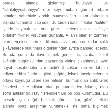
perdesi altında gizlenmiş “hululiyye” ve
“istihlaliyye/ibahiyye” (her şeyi mubah görme) erbabı
olmaları sebebiyle zındık mutasavvıfları İslam dairesinin
dışında tutmamız icap eder. Bu türden batıni fırkaları “sufiler”
içinde saymak ve ona göre- incelemeksizin- sofistçe
birtakım fikirler yürütmek günahtır. Allah’ı bilenler zümresi
olan gerçek sufilerin zındık mutasavvıflardan ne kadar acıklı
şikâyetlerde bulunmuş olduklarından ayrıca bahsedilecektir.
Burada şunu da ilave etmek gerekir ki, acaba filozof
sufilerin bugünkü irfan pazarında vitrine çıkarılmaya layık
hayal müşahedeleri var mıdır? Birçokları zan ve tahmin
ediyorlar ki sufilerin bilgileri, çağdaş felsefe incelemelerinin
ortaya koyduğu üzere son nefesini bulmuş olan antik Grek
felsefesi ile Hindistan irfan puthanesinden fırlamış olan
sofra artıklarıdır. Hayır efendiler! Bu bir boş kuruntudur. Bu
mesele- çok değil- hakikati gören birkaç gözün tetkiki
altında biraz araştırma yürütmekle, ne paha biçilmez