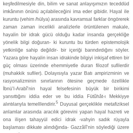
keşfedilmesiyle din, bilim ve sanat anlayışımızın teceddüd
imkânının önünü açılabileceğini ima eder gibidir. Hayal ile
kuruntu (vehim /hülya) arasında kavramsal farklar öngörerek
zaman zaman incelikli analizlerle örüntülenen makale,
hayalin bir idrak gücü olduğu kadar insanda gerçekliğe
yönelik bilgi doğuran- ki kuruntu bu türden epistemolojik
yetkinliğe sahip değildir- bir içeriği barındırdığını söyler.
Yazara göre hayalin insan idrakinde bilgiyi inkişaf ettiren bir
güç olması üzerinde ehemmiyetle duran filozof sufilerdir
(muhakkik sufiler). Dolayısıyla yazar Batı ampirizminin ve
rasyonalizminin sınırlarının ötesine geçmede özellikle
İbnü’l-Arabî’nin hayal felsefesinin büyük bir birikimi
yansıttığını iddia eder ve bu iddia Fütûhât-ı Mekkiyye
5
alıntılarıyla temelllendirir.
Duyusal gerçeklikle metafiziksel
anlamlar arasında aracılık görevini yapan hayal hazreti ve
ona ilişen tahayyül edici idrak -vahyin sadık rüyayla
başlaması dikkate alındığında- Gazzâlî’nin söylediği üzere