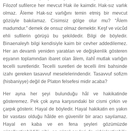
Filozof sufilerce her mevcut Hak ile kaimdir. Hak-sız varlık
olmaz. Âleme Hak-sız varlığını temin etmiş bir mevcut
gözüyle bakılamaz. Cisimsiz gölge olur mu? “Âlem
madumdur.” demek de onsuz olmaz demektir. Keşf ve vücûd
ehli sufilerin görüşü bu şekildedir. Bilgi de böyledir.
Binaenaleyh bilgi kendisiyle kaim bir cevher addedilemez.
Her an devamlı yeniden yaratılan ve değişkenlik gösteren
eşyanın toplamından ibaret olan âlem, ilahî mutlak varlığın
tecelli suretleridir. Tecelli suretleri de tecelli ilmi bahsinde
izahı gereken tasavvuf meselelerindendir. Tasavvuf sofizm
(hisbaniyye) değil de Platon felsefesi midir acaba?
Her ayna her şeyi bulunduğu hâl ve hakikatinde
gösteremez. Pek çok ayna karşısındaki bir cismi çirkin ve
çarpık gösterir. Hayal de böyledir. Hayal hakikatin en yakın
bir vasıtası olduğu hâlde en güvenilir bir aracı sayılamaz.
Hayal en kaba ve en fena şeyleri gözümüzde