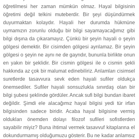
öğretilmesi her zaman mümkün olmaz. Hayal bilgisinin
öğretimi değil telkini muteberdir. Bir şeyi düşündürmek
duyurmaktan kolaydır. Hayali her durumda hükmüne
uymamızın zorunlu olduğu bir bilgi sayamayacağımız gibi
bilgi dışına da çıkaramayız. Çünkü bir şeyin hayali o şeyin
gölgesi demektir. Bir cisimden gölgesi ayrılamaz. Bir şeyin
gölgesi o şeyin ne aynı ne de gayrıdır, bununla birlikte onun
en yakın bir şeklidir. Bir cismin gölgesi ile o cismin şekli
hakkında az çok bir malumat edinebiliriz. Anlamları cisimsel
suretlerde tasavvura sevk eden hayali sufiler oldukça
önemsediler. Sufiler hayali sonsuzlukla sınırdaş olan bir
bilgi şubesi şeklinde gördüler. Ancak sufi bilgi bundan ibaret
değildir. Şimdi ele alacağımız hayal bilgisi yedi tür irfan
bilgisinden sadece biridir. Acaba hayal bilgisine vermiş
oldukları önemden dolayı filozof sufileri sofistlerden
sayabilir miyiz? Buna ihtimal vermek tasavvuf kitaplarına el
dokundurmamış olduğumuzu gösterir. Bu ne kadar anlamsız