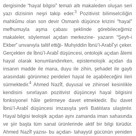
dergisinde “hayal bilgisi” temalı altı makaleden oluşan seri
3
yazı dizisinin neşri takip eder.
Pozitivist bilimselciliğin
mahkûmu olan son devir Osmanlı düşünce krizini “hayal”
mefhumuyla aşma çabası şeklinde görebileceğimiz
makaleler, söylemsel açıdan merkezine- yazarın “Şeyh-i
Ekber” unvanıyla taltif ettiği- Muhyiddin İbnü’l-Arabî’yi çeker.
Gerçekten de İbnü’l-Arabî düşüncesi, ontolojik açıdan âlemi
hayal olarak konumlandırırken, epistemolojik açıdan da
insanın madde ile mana, duyu ile zihin, şehadet ile gayb
arasındaki görünmez perdeleri hayal ile aşabileceğini ileri
4
sürmektedir.
Ahmed Nazîf, duyusal ve zihinsel kesinlikle
kendisini sınırlayan pozitivist düşünceyi hayal bilgisini
fonksiyonel hâle getirmeye davet etmektedir. Bu davet
İbnü’l-Arabî düşüncesi imzasıyla yerli Batılılara ulaştırılır.
Hayal bilgisi teolojik açıdan aynı zamanda iman sahasında
ve şiir başta tüm sanat ürünlerinde aktif bir bilgi türüdür.
Ahmed Nazîf yazısı- bu açıdan- tahayyül gücünün yeniden