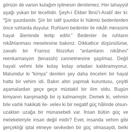
görsün de varsın kulağım işitmesin denilemez. Her tahayyül
aşağı yukarı bir tecellidir. Şeyh-i Ekber İbnü’l-Arabî der ki:
“Şiir şuurdandır. Şiir bir latif şuurdur ki hükmü bedenlerden
önce ruhlarda duyulur. Ruhların bedenler ile nikâh merasimi
hayal âleminde tertip edilir.” Bedenler ile ruhların
nikâhlanması meselesine bakınız. Dikkatlice düşünülürse,
zavallı bir Fransız filozofun “anlamların nikâhını”
reenkarnasyon (tenasüh) zannetmesine şaşılmaz. Değil
hayali vehmi bile kolay kolay ortadan kaldıramıyoruz.
Malumdur ki “kimya” denilen şey daha önceleri bir hayal
hatta bir vehim idi. Bakırı altın yapmak kuruntusu, çeşitli
aşamalardan geçe geçe müstakil bir ilim oldu. Bugün
kimyanın karışmadığı bir iş kalmamıştır. Demek ki, vehmin
bile varlık hakikati ile- velev ki bir negatif güç hâlinde olsun-
uzaktan uzağa bir münasebeti var. İnsan bütün güç ve
melekeleriyle insan değil midir? Evet, insanda vehim gibi
gerçekliği iptal etmeye sevkeden bir güç olmasaydı, belki