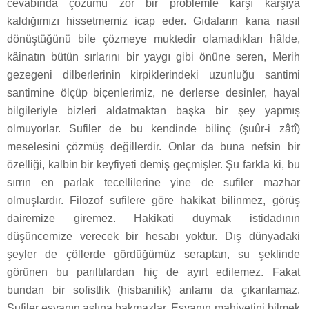
cevabında çözümü zor bir problemle karşı karşıya
kaldığımızı hissetmemiz icap eder. Gıdaların kana nasıl
dönüştüğünü bile çözmeye muktedir olamadıkları hâlde,
kâinatın bütün sırlarını bir yaygı gibi önüne seren, Merih
gezegeni dilberlerinin kirpiklerindeki uzunluğu santimi
santimine ölçüp biçenlerimiz, ne derlerse desinler, hayal
bilgileriyle bizleri aldatmaktan başka bir şey yapmış
olmuyorlar. Sufiler de bu kendinde bilinç (şuûr-i zâtî)
meselesini çözmüş değillerdir. Onlar da buna nefsin bir
özelliği, kalbin bir keyfiyeti demiş geçmişler. Şu farkla ki, bu
sırrın en parlak tecellilerine yine de sufiler mazhar
olmuşlardır. Filozof sufilere göre hakikat bilinmez, görüş
dairemize giremez. Hakikati duymak istidadının
düşüncemize verecek bir hesabı yoktur. Dış dünyadaki
şeyler de çöllerde gördüğümüz seraptan, su şeklinde
görünen bu parıltılardan hiç de ayırt edilemez. Fakat
bundan bir sofistlik (hisbanilik) anlamı da çıkarılamaz.
Sufiler eşyanın aslına bakmazlar. Eşyanın mahiyetini bilmek