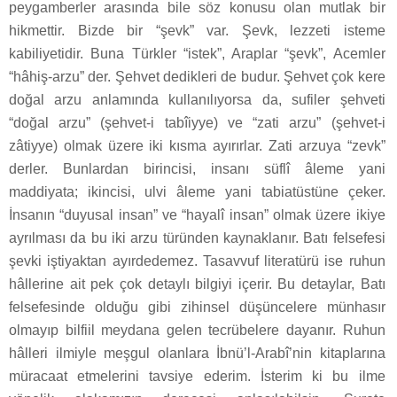
peygamberler arasında bile söz konusu olan mutlak bir
hikmettir. Bizde bir “şevk” var. Şevk, lezzeti isteme
kabiliyetidir. Buna Türkler “istek”, Araplar “şevk”, Acemler
“hâhiş-arzu” der. Şehvet dedikleri de budur. Şehvet çok kere
doğal arzu anlamında kullanılıyorsa da, sufiler şehveti
“doğal arzu” (şehvet-i tabîiyye) ve “zati arzu” (şehvet-i
zâtiyye) olmak üzere iki kısma ayırırlar. Zati arzuya “zevk”
derler. Bunlardan birincisi, insanı süflî âleme yani
maddiyata; ikincisi, ulvi âleme yani tabiatüstüne çeker.
İnsanın “duyusal insan” ve “hayalî insan” olmak üzere ikiye
ayrılması da bu iki arzu türünden kaynaklanır. Batı felsefesi
şevki iştiyaktan ayırdedemez. Tasavvuf literatürü ise ruhun
hâllerine ait pek çok detaylı bilgiyi içerir. Bu detaylar, Batı
felsefesinde olduğu gibi zihinsel düşüncelere münhasır
olmayıp bilfiil meydana gelen tecrübelere dayanır. Ruhun
hâlleri ilmiyle meşgul olanlara İbnü’l-Arabî’nin kitaplarına
müracaat etmelerini tavsiye ederim. İsterim ki bu ilme