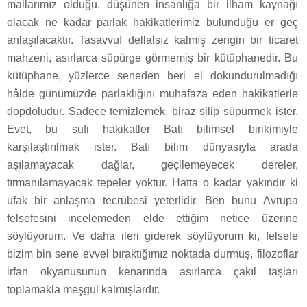
mallarımız olduğu, düşünen insanlığa bir ilham kaynağı
olacak ne kadar parlak hakikatlerimiz bulunduğu er geç
anlaşılacaktır. Tasavvuf dellalsız kalmış zengin bir ticaret
mahzeni, asırlarca süpürge görmemiş bir kütüphanedir. Bu
kütüphane, yüzlerce seneden beri el dokundurulmadığı
hâlde günümüzde parlaklığını muhafaza eden hakikatlerle
dopdoludur. Sadece temizlemek, biraz silip süpürmek ister.
Evet, bu sufi hakikatler Batı bilimsel birikimiyle
karşılaştırılmak ister. Batı bilim dünyasıyla arada
aşılamayacak dağlar, geçilemeyecek dereler,
tırmanılamayacak tepeler yoktur. Hatta o kadar yakındır ki
ufak bir anlaşma tecrübesi yeterlidir. Ben bunu Avrupa
felsefesini incelemeden elde ettiğim netice üzerine
söylüyorum. Ve daha ileri giderek söylüyorum ki, felsefe
bizim bin sene evvel bıraktığımız noktada durmuş, filozoflar
irfan okyanusunun kenarında asırlarca çakıl taşları
toplamakla meşgul kalmışlardır.