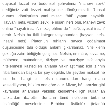
duyusal lezzet ve bedensel şehvetimiz “manevi zevk”
dediğimiz zati lezzet mahiyetine dönüşemezdi. Ruhsal
durumu dönüştüren yani mizacı “hâl” yapan hayaldir.
Hayvani nefs, vicdani zevk ile insani nefs olur. Manevi zevk
ehline “hayalî insan”, mizaç ehline de “hissî/duyusal insan”
denir. Nefsin bu ikili kategorizasyonundan (hayvani nefs-
insani nefs) Platon’un ruhların sayıca çoğalması
düşüncesine tabi olduğu anlamı çıkarılamaz. Niteliklerin
çokluğu zatın birliğiyle çelişmez. Nefsin, emmâre, levvâme,
mülheme, mutmainne, râziyye ve marziyye sıfatlarıyla
nitelenmesi kastedilen anlama yakınlaştırmak için zihnin
itibarlarından başka bir şey değildir. Bir şeyden maksat ne
ise, her hangi bir nefsin durumundan hangi mana
kastediliyorsa, hüküm ona göre olur. Mizaç, hâl, arazlar gibi
kavramlar anlamlara yakınlık kesbetmek için kullanılan
lafızlardan ibarettir. Bunların tümü nefslerin birbirine
üstünlüğü meselesidir. Birbirine üstünlük (tefadül)