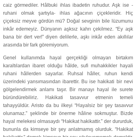
caiz görmediler. Hâlbuki ihlas ibadetin ruhudur. Aşk ise -
ruhani olmak şartıyla- ihlas ağacının çiçekleridir. Hiç
çiçeksiz meyve gördün mü? Doğal sevginin bile lüzumunu
inkâr edemeyiz. Dünyanın aşksız kahrı çekilmez. “Ey aşk
bana bir dert ver!” diyen delilerle, aşkı inkâr eden akıllılar
arasında bir fark göremiyorum.
Genel kullanımda hayal gerçekliği olmayan birtakım
karaltılardan ibaret olduğu hâlde, sufi muhakkikler hayali
ruhani hâllerden sayarlar. Ruhsal hâller, ruhun kendi
üzerindeki yansımasından ibarettir. Bu ise hakikati bir nevi
gölgelendirmek anlamı taşır. Bir manayı hayal ile surete
büründürebiliriz. Hakikati tasavvur etmenin temeli
tahayyüldür. Aristo da bu ilkeyi “Hayalsiz bir şey tasavvur
olunamaz.” şeklinde bir önerme hâline sokmuştur. Bizde
hayal melekesi olmasaydı “Hakikat hakikattir.” der dururduk,
bununla da kimseye bir şey anlatmamış olurduk. “Hakikat