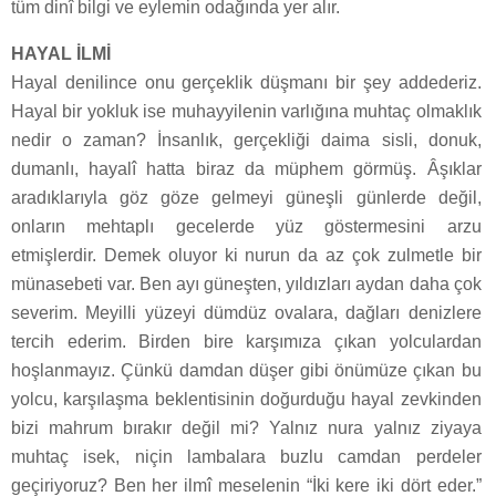
tüm dinî bilgi ve eylemin odağında yer alır.
HAYAL İLMİ
Hayal denilince onu gerçeklik düşmanı bir şey addederiz.
Hayal bir yokluk ise muhayyilenin varlığına muhtaç olmaklık
nedir o zaman? İnsanlık, gerçekliği daima sisli, donuk,
dumanlı, hayalî hatta biraz da müphem görmüş. Âşıklar
aradıklarıyla göz göze gelmeyi güneşli günlerde değil,
onların mehtaplı gecelerde yüz göstermesini arzu
etmişlerdir. Demek oluyor ki nurun da az çok zulmetle bir
münasebeti var. Ben ayı güneşten, yıldızları aydan daha çok
severim. Meyilli yüzeyi dümdüz ovalara, dağları denizlere
tercih ederim. Birden bire karşımıza çıkan yolculardan
hoşlanmayız. Çünkü damdan düşer gibi önümüze çıkan bu
yolcu, karşılaşma beklentisinin doğurduğu hayal zevkinden
bizi mahrum bırakır değil mi? Yalnız nura yalnız ziyaya
muhtaç isek, niçin lambalara buzlu camdan perdeler
geçiriyoruz? Ben her ilmî meselenin “İki kere iki dört eder.”