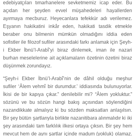
edebiyatçıları tımarhanelere sevketmemiz icap eder. Bu
açıdan her şeyden evvel müşahedeleri hayallerden
ayırmaya mecburuz. Heyecanlara tefekkür adı verilemez.
Eşyanın hakikatini inkâr eden, hakikati tasdik etmekle
beraber onu bilmenin mümkün olmadığını iddia eden
sofistler ile filozof sufiler arasındaki farkı anlamak için Şeyh-
i Ekber İbnü’l-Arabî’yi biraz dinlemek, iman ile nazari
burhan meselelerine ait açıklamaların özetinin özetini biraz
düşünmek zorundayız.
“Şeyh-i Ekber İbnü’l-Arabî’nin de dâhil olduğu meşhur
sufiler ‘Âlem vehmî bir durumdur.’ iddiasında bulunuyorlar.
İkisi de bir kapıya çıkar.” denilebilir mi? “Âlem yokluktur.”
sözünü ve bu sözün hangi bakış açısından söylendiğini
nazarıdikkate almalıyız ki bu sözden maksatları anlaşılsın.
Bir şey bütün şartlarıyla birlikte nazarıitibara alınmalıdır ki iki
şey arasındaki tam farklılık ilkesi ortaya çıksın. Bir şey hem
mevcut hem de aynı şartlar içinde madum (yokluk) olamaz.