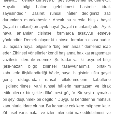
hakikattir.” demek kimseye bir şey söyleyememek demektir.
Hayalin bilgi hâline gelebilmesi basiretle idrak
sayesindedir. Basiret, ruhsal hâller dediğimiz zati
durumların murakabesidir. Ancak bu suretle bitişik hayal
(hayal-i muttasıl) bir ayrık hayal (hayal-i munfasıl) olur. Ayrık
hayal anlamları cisimsel formlarda tasavvur etmeye
yönlendirir. Demek oluyor ki zihinsel formların esası budur.
Bu açıdan hayal bilgisine “bilgilerin anası” dememiz icap
eder. Zihinsel yönelimler kendi başlarına hakikat araştırması
vazifesini deruhte edemez. Şu kadar var ki rasyonel bilgi
(akli-nazari bilgi) zihinsel tasavvurlarımızı birtakım
kabullerle ilişkilendirdiği hâlde, hayal bilgisinin ufku gayet
geniş olduğundan ruhsal etkilenmelerin kabullerle
ilişkilendirilmesi yani ruhsal hâllerin muntazam ve idrak
edilebilecek bir şekle dökülmesi güçtür. Bir şeyi duymakla
bir şeyi düşünmek bir değildir. Duygular kendilerine mahsus
kanunlarla idare olunur. Bu kanunlar çok kere müphem kalır.
Zihinsel yansımalar ve izlenimler gibi nakledilebilmesi ve