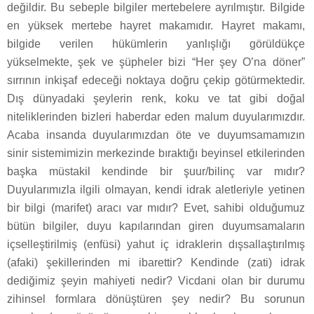
değildir. Bu sebeple bilgiler mertebelere ayrılmıştır. Bilgide
en yüksek mertebe hayret makamıdır. Hayret makamı,
bilgide verilen hükümlerin yanlışlığı görüldükçe
yükselmekte, şek ve şüpheler bizi “Her şey O’na döner”
sırrının inkişaf edeceği noktaya doğru çekip götürmektedir.
Dış dünyadaki şeylerin renk, koku ve tat gibi doğal
niteliklerinden bizleri haberdar eden malum duyularımızdır.
Acaba insanda duyularımızdan öte ve duyumsamamızın
sinir sistemimizin merkezinde bıraktığı beyinsel etkilerinden
başka müstakil kendinde bir şuur/bilinç var mıdır?
Duyularımızla ilgili olmayan, kendi idrak aletleriyle yetinen
bir bilgi (marifet) aracı var mıdır? Evet, sahibi olduğumuz
bütün bilgiler, duyu kapılarından giren duyumsamaların
içselleştirilmiş (enfüsi) yahut iç idraklerin dışsallaştırılmış
(afaki) şekillerinden mi ibarettir? Kendinde (zati) idrak
dediğimiz şeyin mahiyeti nedir? Vicdani olan bir durumu
zihinsel formlara dönüştüren şey nedir? Bu sorunun