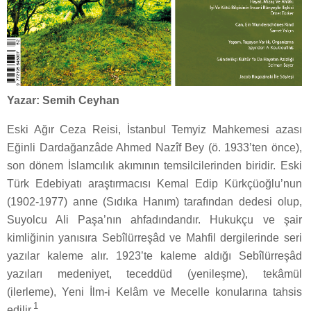
Yazar: Semih Ceyhan
Eski Ağır Ceza Reisi, İstanbul Temyiz Mahkemesi azası
Eğinli Dardağanzâde Ahmed Nazîf Bey (ö. 1933’ten önce),
son dönem İslamcılık akımının temsilcilerinden biridir. Eski
Türk Edebiyatı araştırmacısı Kemal Edip Kürkçüoğlu’nun
(1902-1977) anne (Sıdıka Hanım) tarafından dedesi olup,
Suyolcu Ali Paşa’nın ahfadındandır. Hukukçu ve şair
kimliğinin yanısıra Sebîlürreşâd ve Mahfil dergilerinde seri
yazılar kaleme alır. 1923’te kaleme aldığı Sebîlürreşâd
yazıları medeniyet, teceddüd (yenileşme), tekâmül
(ilerleme), Yeni İlm-i Kelâm ve Mecelle konularına tahsis
1
edilir.