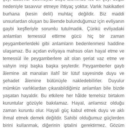
nedeniyle tasavvur etmeye ihtiyaç yoktur. Varlık hakikatleri
burhana (kesin delil) muhtaç değildir. Biz maddi
unsurlardan oluşan bu âlemde bulunduğumuz için evliyanın
gaybi keşfleriyle sorumlu tutulmadık. Çünkü evliyadaki
anlamları temessül ettirme gücü hiç bir zaman
peygamberlerdeki gibi anlamların bedenlenmesi haddine
ulaşamaz. Bu açıdan evliyaya mahsus olan hayal etme ve
temessül ile peygamberlere ait olan şeriat vaz etme ve
vahyin inişi başka başka şeylerdir. Peygamberler gayb
âlemine ait manaları ilahî bir lütuf sayesinde duyu ve
şehadet âlemine bütünüyle nakledebilirler. Duyulur
mümkün varlıklardan çıkarabildiğimiz anlamları bile bizde
yaşatan hayaldir. Bu etkilere her hâlde temelsiz birtakım
kuruntular gözüyle bakılamaz. Hayal, anlamsız olduğu
zaman kuruntu olur. Hayali güç kabul etmek duyu ve aklı
ihmal etmek demek değildir. Sahibi olduğumuz güçlerden
birini kullanmak, diğerinin iptalini gerektirmez. Gözüm