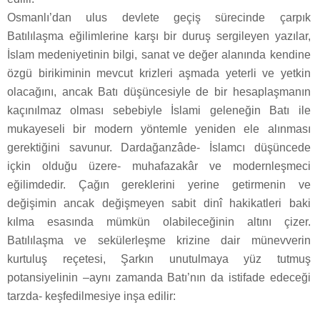
Osmanlı’dan ulus devlete geçiş sürecinde çarpık
Batılılaşma eğilimlerine karşı bir duruş sergileyen yazılar,
İslam medeniyetinin bilgi, sanat ve değer alanında kendine
özgü birikiminin mevcut krizleri aşmada yeterli ve yetkin
olacağını, ancak Batı düşüncesiyle de bir hesaplaşmanın
kaçınılmaz olması sebebiyle İslami geleneğin Batı ile
mukayeseli bir modern yöntemle yeniden ele alınması
gerektiğini savunur. Dardağanzâde- İslamcı düşüncede
içkin olduğu üzere- muhafazakâr ve modernleşmeci
eğilimdedir. Çağın gereklerini yerine getirmenin ve
değişimin ancak değişmeyen sabit dinî hakikatleri baki
kılma esasında mümkün olabileceğinin altını çizer.
Batılılaşma ve sekülerleşme krizine dair münevverin
kurtuluş reçetesi, Şarkın unutulmaya yüz tutmuş
potansiyelinin –aynı zamanda Batı’nın da istifade edeceği
tarzda- keşfedilmesiye inşa edilir: