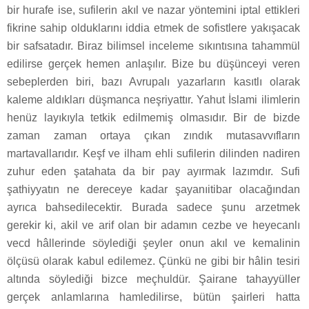
bir hurafe ise, sufilerin akıl ve nazar yöntemini iptal ettikleri
fikrine sahip olduklarını iddia etmek de sofistlere yakışacak
bir safsatadır. Biraz bilimsel inceleme sıkıntısına tahammül
edilirse gerçek hemen anlaşılır. Bize bu düşünceyi veren
sebeplerden biri, bazı Avrupalı yazarların kasıtlı olarak
kaleme aldıkları düşmanca neşriyattır. Yahut İslami ilimlerin
henüz layıkıyla tetkik edilmemiş olmasıdır. Bir de bizde
zaman zaman ortaya çıkan zındık mutasavvıfların
martavallarıdır. Keşf ve ilham ehli sufilerin dilinden nadiren
zuhur eden şatahata da bir pay ayırmak lazımdır. Sufi
şathiyyatın ne dereceye kadar şayanıitibar olacağından
ayrıca bahsedilecektir. Burada sadece şunu arzetmek
gerekir ki, akil ve arif olan bir adamın cezbe ve heyecanlı
vecd hâllerinde söylediği şeyler onun akıl ve kemalinin
ölçüsü olarak kabul edilemez. Çünkü ne gibi bir hâlin tesiri
altında söylediği bizce meçhuldür. Şairane tahayyüller
gerçek anlamlarına hamledilirse, bütün şairleri hatta