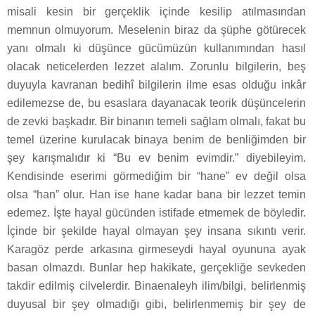
misali kesin bir gerçeklik içinde kesilip atılmasından
memnun olmuyorum. Meselenin biraz da şüphe götürecek
yanı olmalı ki düşünce gücümüzün kullanımından hasıl
olacak neticelerden lezzet alalım. Zorunlu bilgilerin, beş
duyuyla kavranan bedihî bilgilerin ilme esas olduğu inkâr
edilemezse de, bu esaslara dayanacak teorik düşüncelerin
de zevki başkadır. Bir binanın temeli sağlam olmalı, fakat bu
temel üzerine kurulacak binaya benim de benliğimden bir
şey karışmalıdır ki “Bu ev benim evimdir.” diyebileyim.
Kendisinde eserimi görmediğim bir “hane” ev değil olsa
olsa “han” olur. Han ise hane kadar bana bir lezzet temin
edemez. İşte hayal gücünden istifade etmemek de böyledir.
İçinde bir şekilde hayal olmayan şey insana sıkıntı verir.
Karagöz perde arkasına girmeseydi hayal oyununa ayak
basan olmazdı. Bunlar hep hakikate, gerçekliğe sevkeden
takdir edilmiş cilvelerdir. Binaenaleyh ilim/bilgi, belirlenmiş
duyusal bir şey olmadığı gibi, belirlenmemiş bir şey de