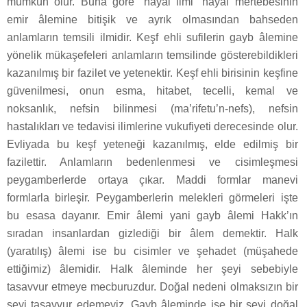
mümkün olur. Buna göre “hayal ilmi” hayal mertebesinin
emir âlemine bitişik ve ayrık olmasından bahseden
anlamların temsili ilmidir. Keşf ehli sufilerin gayb âlemine
yönelik mükaşefeleri anlamların temsilinde gösterebildikleri
kazanılmış bir fazilet ve yetenektir. Keşf ehli birisinin keşfine
güvenilmesi, onun esma, hitabet, tecelli, kemal ve
noksanlık, nefsin bilinmesi (ma’rifetu’n-nefs), nefsin
hastalıkları ve tedavisi ilimlerine vukufiyeti derecesinde olur.
Evliyada bu keşf yeteneği kazanılmış, elde edilmiş bir
fazilettir. Anlamların bedenlenmesi ve cisimleşmesi
peygamberlerde ortaya çıkar. Maddi formlar manevi
formlarla birleşir. Peygamberlerin melekleri görmeleri işte
bu esasa dayanır. Emir âlemi yani gayb âlemi Hakk’ın
sıradan insanlardan gizlediği bir âlem demektir. Halk
(yaratılış) âlemi ise bu cisimler ve şehadet (müşahede
ettiğimiz) âlemidir. Halk âleminde her şeyi sebebiyle
tasavvur etmeye mecburuzdur. Doğal nedeni olmaksızın bir
şeyi tasavvur edemeyiz. Gayb âleminde ise bir şeyi doğal