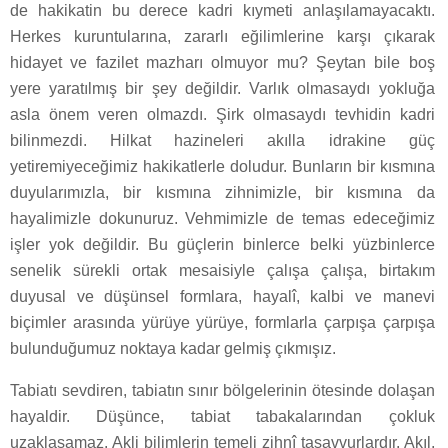
de hakikatin bu derece kadri kıymeti anlaşılamayacaktı.
Herkes kuruntularına, zararlı eğilimlerine karşı çıkarak
hidayet ve fazilet mazharı olmuyor mu? Şeytan bile boş
yere yaratılmış bir şey değildir. Varlık olmasaydı yokluğa
asla önem veren olmazdı. Şirk olmasaydı tevhidin kadri
bilinmezdi. Hilkat hazineleri akılla idrakine güç
yetiremiyeceğimiz hakikatlerle doludur. Bunların bir kısmına
duyularımızla, bir kısmına zihnimizle, bir kısmına da
hayalimizle dokunuruz. Vehmimizle de temas edeceğimiz
işler yok değildir. Bu güçlerin binlerce belki yüzbinlerce
senelik sürekli ortak mesaisiyle çalışa çalışa, birtakım
duyusal ve düşünsel formlara, hayalî, kalbi ve manevi
biçimler arasında yürüye yürüye, formlarla çarpışa çarpışa
bulunduğumuz noktaya kadar gelmiş çıkmışız.
Tabiatı sevdiren, tabiatın sınır bölgelerinin ötesinde dolaşan
hayaldir. Düşünce, tabiat tabakalarından çokluk
uzaklaşamaz. Akli bilimlerin temeli zihnî tasavvurlardır. Akıl,