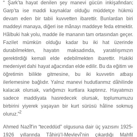
“ Şark’ta hayat denilen şey manevi gücün inkişafından;
Garp’ta ise maddi kaynaklar olduğu müddetçe hükmü
devam eden bir tabii kuvvetten ibarettir. Bunlardan biri
maddeyi manaya, diğeri ise mânayı maddeye feda etmektir.
Hâlbuki hak yolu, madde ile mananın tam ortasından geçer.
Fazilet mümkün olduğu kadar bu iki hat üzerinde
durabilmekten, hayatın maksadında, yaratılışımızın
gerektirdiği kemali elde edebilmekten ibarettir. Hakiki
medeniyet dahi hayat ağacından elde edilir. Bu da eğitim ve
öğretimin bilikte gitmesine, bu iki kuvvetin atbaşı
ilerlemesine bağlıdır. Yalnız manevi hudutlarımız dâhilinde
kalacak olursak, varlığımızı kurtlara kaptırırız. Hayatımızı
sadece maddiyata hasredecek olursak, toplumumuzu
birbirini yiyerek yaşayan bir kurt sürüsü hâline sokmuş
2
oluruz.”
Ahmed Nazîf’in “teceddüd” olgusuna dair üç yazısını 1925-
1926 yıllarında Tâhirü’l-Mevlevî’nin çıkardığı Mahfil