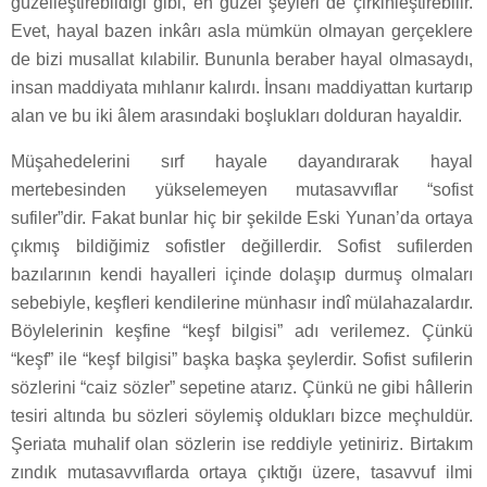
güzelleştirebildiği gibi, en güzel şeyleri de çirkinleştirebilir.
Evet, hayal bazen inkârı asla mümkün olmayan gerçeklere
de bizi musallat kılabilir. Bununla beraber hayal olmasaydı,
insan maddiyata mıhlanır kalırdı. İnsanı maddiyattan kurtarıp
alan ve bu iki âlem arasındaki boşlukları dolduran hayaldir.
Müşahedelerini sırf hayale dayandırarak hayal
mertebesinden yükselemeyen mutasavvıflar “sofist
sufiler”dir. Fakat bunlar hiç bir şekilde Eski Yunan’da ortaya
çıkmış bildiğimiz sofistler değillerdir. Sofist sufilerden
bazılarının kendi hayalleri içinde dolaşıp durmuş olmaları
sebebiyle, keşfleri kendilerine münhasır indî mülahazalardır.
Böylelerinin keşfine “keşf bilgisi” adı verilemez. Çünkü
“keşf” ile “keşf bilgisi” başka başka şeylerdir. Sofist sufilerin
sözlerini “caiz sözler” sepetine atarız. Çünkü ne gibi hâllerin
tesiri altında bu sözleri söylemiş oldukları bizce meçhuldür.
Şeriata muhalif olan sözlerin ise reddiyle yetiniriz. Birtakım
zındık mutasavvıflarda ortaya çıktığı üzere, tasavvuf ilmi