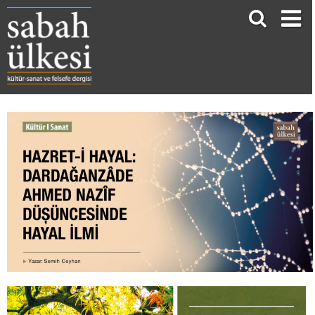
HAZRET-İ HAYAL: DARDAĞANZÂDE AHMED NAZÎF DÜŞÜNCESİNDE HAYAL İlmi