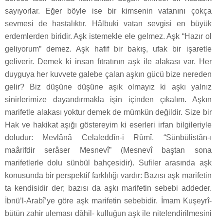
sayıyorlar. Eğer böyle ise bir kimsenin vatanını çokça
sevmesi de hastalıktır. Hâlbuki vatan sevgisi en büyük
erdemlerden biridir. Aşk istemekle ele gelmez. Aşk “Hazır ol
geliyorum” demez. Aşk hafif bir bakış, ufak bir işaretle
geliverir. Demek ki insan fıtratının aşk ile alakası var. Her
duyguya her kuvvete galebe çalan aşkın gücü bize nereden
gelir? Biz düşüne düşüne aşık olmayız ki aşkı yalnız
sinirlerimize dayandırmakla işin içinden çıkalım. Aşkın
marifetle alakası yoktur demek de mümkün değildir. Size bir
Hak ve hakikat aşığı göstereyim ki eserleri irfan bilgileriyle
doludur: Mevlânâ Celaleddîn-i Rûmî. “Sünbülistân-ı
maârifdir serâser Mesnevî” (Mesnevî baştan sona
marifetlerle dolu sünbül bahçesidir). Sufiler arasında aşk
konusunda bir perspektif farklılığı vardır: Bazısı aşk marifetin
ta kendisidir der; bazısı da aşkı marifetin sebebi addeder.
İbnü’l-Arabî’ye göre aşk marifetin sebebidir. İmam Kuşeyrî-
bütün zahir uleması dâhil- kulluğun aşk ile nitelendirilmesini