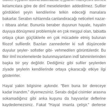
kelamcılara göre de dinî meselelerden addedilmez. Sufiler
gördükleri şeyin kendilerine telkin edeceği manalara
bakarlar. Serabın ruhlarında canlandıracağı neticeleri nazar-
ı itibara alırlar. Bununla beraber duyunun hayale, hayalin
duyuya dönüşmesi problemiyle en çok meşgul olan, tabiatta
ortaya çıkan güçlüklerle en çok mücadele etmiş bulunan
filozof sufilerdir. Bazıları zannederler ki sufi düşüncede
duyulur şeyler- sofistler gibi- vehmedilen görüntülerdir. Bu
fikir ilmî incelemelerde bulunmayanların indî tahminlerinden
başka bir şey değildir. Dediğimiz gibi sufiler şeylerden
ziyade şeylerin kendilerinde ortaya çıkaracağı etkiye ilgi
gösterirler.
Hayal yakin bilgisine aykırıdır. “Ben buna bir dereceye
kadar inandım.” diyemezsiniz. Serabı doğal cisimler arasına
sokamadığınız gibi anka kuşunu da hayvanlar defterine
kaydedemezsiniz. Fakat “Hayal imanla çelişir.” derlerse