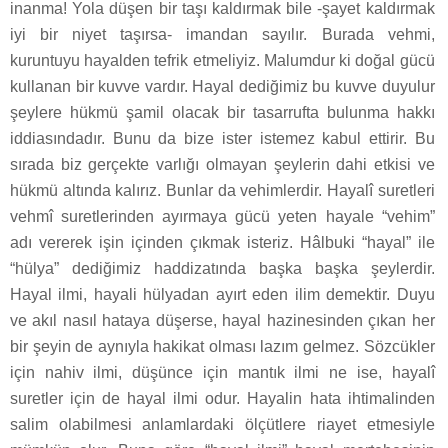
inanma! Yola düşen bir taşı kaldırmak bile -şayet kaldırmak
iyi bir niyet taşırsa- imandan sayılır. Burada vehmi,
kuruntuyu hayalden tefrik etmeliyiz. Malumdur ki doğal gücü
kullanan bir kuvve vardır. Hayal dediğimiz bu kuvve duyulur
şeylere hükmü şamil olacak bir tasarrufta bulunma hakkı
iddiasındadır. Bunu da bize ister istemez kabul ettirir. Bu
sırada biz gerçekte varlığı olmayan şeylerin dahi etkisi ve
hükmü altında kalırız. Bunlar da vehimlerdir. Hayalî suretleri
vehmî suretlerinden ayırmaya gücü yeten hayale “vehim”
adı vererek işin içinden çıkmak isteriz. Hâlbuki “hayal” ile
“hülya” dediğimiz haddizatında başka başka şeylerdir.
Hayal ilmi, hayali hülyadan ayırt eden ilim demektir. Duyu
ve akıl nasıl hataya düşerse, hayal hazinesinden çıkan her
bir şeyin de aynıyla hakikat olması lazım gelmez. Sözcükler
için nahiv ilmi, düşünce için mantık ilmi ne ise, hayalî
suretler için de hayal ilmi odur. Hayalin hata ihtimalinden
salim olabilmesi anlamlardaki ölçütlere riayet etmesiyle