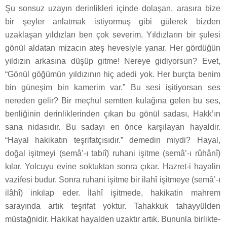
Şu sonsuz uzayın derinlikleri içinde dolaşan, arasıra bize
bir şeyler anlatmak istiyormuş gibi gülerek bizden
uzaklaşan yıldızları ben çok severim. Yıldızların bir şulesi
gönül aldatan mizacın ateş hevesiyle yanar. Her gördüğün
yıldızın arkasına düşüp gitme! Nereye gidiyorsun? Evet,
“Gönül göğümün yıldızının hiç adedi yok. Her burçta benim
bin güneşim bin kamerim var.” Bu sesi işitiyorsan ses
nereden gelir? Bir meçhul semtten kulağına gelen bu ses,
benliğinin derinliklerinden çıkan bu gönül sadası, Hakk’ın
sana nidasıdır. Bu sadayı en önce karşılayan hayaldir.
“Hayal hakikatın teşrifatçısıdır.” demedin miydi? Hayal,
doğal işitmeyi (semâ’-ı tabiî) ruhani işitme (semâ’-ı rûhânî)
kılar. Yolcuyu evine soktuktan sonra çıkar. Hazret-i hayalin
vazifesi budur. Sonra ruhani işitme bir ilahî işitmeye (semâ’-ı
ilâhî) inkılap eder. İlahî işitmede, hakikatin mahrem
sarayında artık teşrifat yoktur. Tahakkuk tahayyülden
müstağnidir. Hakikat hayalden uzaktır artık. Bununla birlikte-