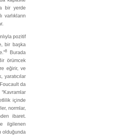
ka bir yerde
ı varlıkların
r.
ıyla pozitif
e, bir başka
8
e.”
Burada
Bir örümcek
re eğirir, ve
 yaratıcılar
 (Foucault da
 “Kavramlar
lilik içinde
ler, normlar,
den ibaret.
e ilgilenen
sı olduğunda