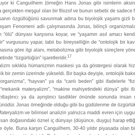
or ki Canguilhem (örneğin Hans Jonas gibi isimlerin aksine
 gerçekten meşgul olan bir filozof ve bunun sebebi de sadece fi
nsanın özgüllüğünü savunmak adına bu biyolojik yaşamı gizli bi
aşam Fenomeni adlı çalışmasında Jonas, bilinçli organizmal
 “ölü” dünyası karşısına koyar, ve “yaşamın asıl amacı kend
dir” vurgusunu yapar, tabii bu bireyselliğin de “ontolojik bir k
sına göre ilgi alanı, metabolizma gibi biyolojik süreçlere yönel
17
tinde “özgürlüğün” işaretleridir.
alizm sıklıkla hümanizmin maskesi ya da göstergesi olarak hizm
ik bir zemin üzerinde yükseldi. Bir başka deyişle, ontolojik ba
organizma”, “hayvan” ya da “canlı beden” gibi ifadelerle “fiz
“mekanik materyalizm”, “makine mahiyetindeki dünya” gibi ifa
zıtlaştırıcı ya da ayrıştırıcı tasdikler önünde sonunda insan 
ünüdür. Jonas örneğinde olduğu gibi bu güdülenme de özgürlü
Materyalizm ve bilimsel analizin yalnızca maddi evren için uyg
san doğasındaki öznel iç dünyayı (düşünce, duygu) harap etti
de öyle. Buna karşın Canguilhem, 30-40 yıldır piyasada olan bi