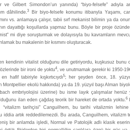
ve Gilbert Simondon’un yanında) “biyo-felsefe” adıyla an
3
um dâhilinde.
Bir biyo-felsefe konumu itibarıyla Yaşamı, canlı
nı vs. anlamaya çalışır, tabii sırf mekanist bilimin ya da onun
nın dayattığı koşullarda yapmaz bunu. Böyle bir proje özünde “
nist” mi diye soruşturmak ve dolayısıyla bu kavramların mev
 anlamak bu makalenin bir kısmını oluşturacak.
 kendinin vitalist olduğunu dile getiriyordu, kuşkusuz bunu 
4
zlerinde bir ironi de yoktu
, ve unutmamak gerekir ki 1950-1960
5
n hafif tabiriyle kışkırtıcıydı
; her şeyden önce, 18. yüzyıl
 Montpellier ekolü hakkında) ya da 19. yüzyıl başı Alman biyolo
ach embriyolojisi üzerine) bu isme layık çalışmalar henüz 
6
t olduğunu ilan eden çağdaş teorik bir hareket de ortada yoktu.
B
“vitalizm tarihçisi” Canguilhem, bu tarihi vitalizmin lehine
u iddia artık reddedilemezdi. Bu arada, Canguilhem, vitalizm 
niş bir anlamda işledi, Normal ve Patolojik adlı klasik eser
i örtük fikirlerden biri normalliğin canlılara özgü bir güç ya