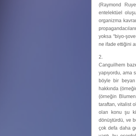
(Raymond Ruyer 
entelektüel oluş
organizma kavramı
propagandacıları
yoksa “biyo-şove
ne ifade ettiğini
2.
Canguilhem bazen
yapıyordu, ama sö
böyle bir beyan e
hakkında (örneğin
(örneğin Blumenb
taraftan, vitalis
olan konu şu ki 
dönüştürdü, ve b
çok defa daha ge
yaptı, bu eserdek