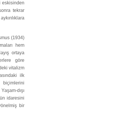
ki eskisinden
sonra tekrar
ykırılıklara
ismus (1934)
zmaları hem
layış ortaya
erlere göre
eki vitalizm
asındaki ilk
biçimlerini
 Yaşam-dışı
nün idaresini
önelmiş bir