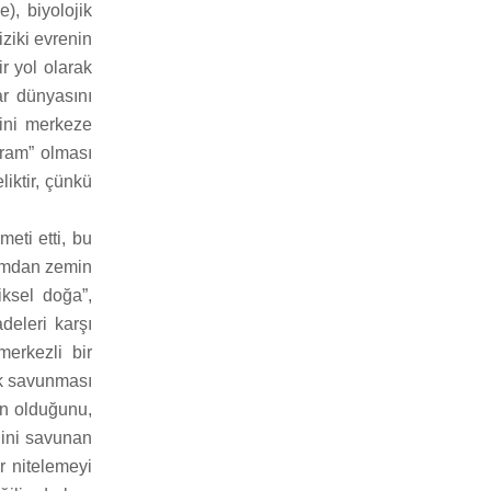
), biyolojik
ziki evrenin
r yol olarak
ar dünyasını
ini merkeze
avram” olması
iktir, çünkü
eti etti, bu
kımdan zemin
iksel doğa”,
deleri karşı
merkezli bir
k savunması
un olduğunu,
ğini savunan
r nitelemeyi