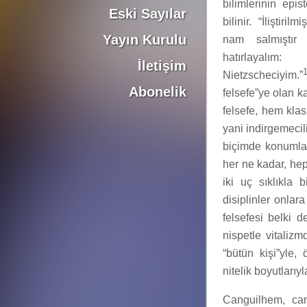
bilimlerinin epis
Eski Sayılar
bilinir. “İliştiri
Yayın Kurulu
nam salmıştır 
hatırlayalı
İletişim
Nietzscheciyim.”
Abonelik
felsefe”ye olan k
felsefe, hem kla
yani indirgemecil
biçimde konumlan
her ne kadar, he
iki uç sıklıkla b
disiplinler onlara
felsefesi belki d
nispetle vitaliz
“bütün kişi”yle, 
nitelik boyutlarıy
Canguilhem, can