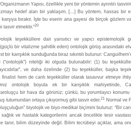
Organizmanın Yapısı, özellikle yeni bir yöntemin ayrıntılı tasvirini
zmayı hedef alan bir yaklaşım. […] Bu yöntem, hassas bir e
ı karşıya bırakır. İşte bu eserin ana gayesi de birçok gözlem va
20
i tasvir etmektir.”
olojik teşekküllere dair yansıtıcı ve yapıcı epistemolojik 
(güçlü bir vitalizme şahitlik eden) ontolojik görüş arasındaki elv
st bir karışıklık sunduğunda biraz sıkıntılı bulunur: Canguilhem’
l (“ontolojik”) niteliği iki olguda bulunabilir: (1) bu teşekküll
ayıcıdırlar”, ve daha özelinde (2) bu teşekküller, başka teşe
finalist hem de canlı teşekküller olarak tasavvur etmeye ihtiy
mız ontolojik boyuta ek bir karışıklık mahiyetinde, Ca
aroluşçu bir hava da görürüz; çünkü, bu yorumlayıcı konumu
21
oluş tutumundan ortaya çıkıyormuş gibi tasvir eder.
Normal ve Pa
luşçuluğun” biyolojik ve biyo-medikal biçimini buluruz: “Bir canl
 sağlık ve hastalık kategorilerini ancak öncelikle tesir vasıtas
e tanır, bilim düzeyinde değil. Bilim tecrübeyi açıklar, ama 