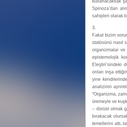
kullanacaksak şay
Spinoza’dan alınt
sahipleri olarak 
3.
Fakat bizim sorum
statüsünü nasıl s
organizmalar ve te
epistemolojik ko
Eleştiri’sindeki 
onları inşa ettiğ
yine kendilerinde
analizinin ayrınt
“Organizma, zaman
üremeyle ve kuşk
– dürüst olmak g
bırakacak olursa
temellerini attı,