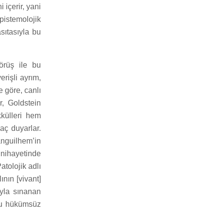
 içerir, yani
pistemolojik
sıtasıyla bu
görüş ile bu
erişli ayrım,
e göre, canlı
er, Goldstein
kkülleri hem
aç duyarlar.
nguilhem’in
 nihayetinde
tolojik adlı
ının [vivant]
ıyla sınanan
onu hükümsüz