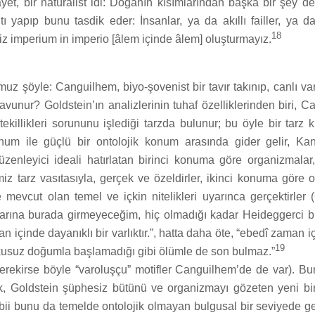
et, bir natüralist idi: Doğanın kısımlarından başka bir şey de
ı yapıp bunu tasdik eder: İnsanlar, ya da akıllı failler, ya da
18
biz imperium in imperio [âlem içinde âlem] oluşturmayız.
uz şöyle: Canguilhem, biyo-şovenist bir tavır takınıp, canlı var
avunur? Goldstein’ın analizlerinin tuhaf özelliklerinden biri, C
killikleri sorununu işlediği tarzda bulunur; bu öyle bir tarz ki 
num ile güçlü bir ontolojik konum arasında gider gelir, Ka
düzenleyici ideali hatırlatan birinci konuma göre organizmalar
imiz tarz vasıtasıyla, gerçek ve özeldirler, ikinci konuma göre 
 mevcut olan temel ve içkin nitelikleri uyarınca gerçektirler (
ılarına burada girmeyeceğim, hiç olmadığı kadar Heideggerci bi
 içinde dayanıklı bir varlıktır.”, hatta daha öte, “ebedî zaman 
19
usuz doğumla başlamadığı gibi ölümle de son bulmaz.”
erekirse böyle “varoluşçu” motifler Canguilhem’de de var). Bun
k, Goldstein şüphesiz bütünü ve organizmayı gözeten yeni bi
 tabii bunu da temelde ontolojik olmayan bulgusal bir seviyede ge