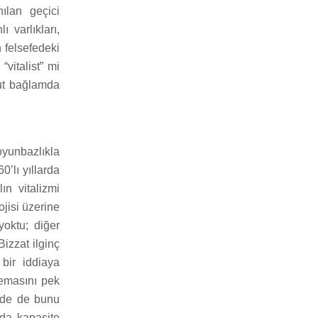
ılan geçici
 varlıkları,
 felsefedeki
vitalist” mi
cut bağlamda
oyunbazlıkla
’lı yıllarda
ın vitalizmi
jisi üzerine
yoktu; diğer
izzat ilginç
 bir iddiaya
temasını pek
inde de bunu
 da kapasite