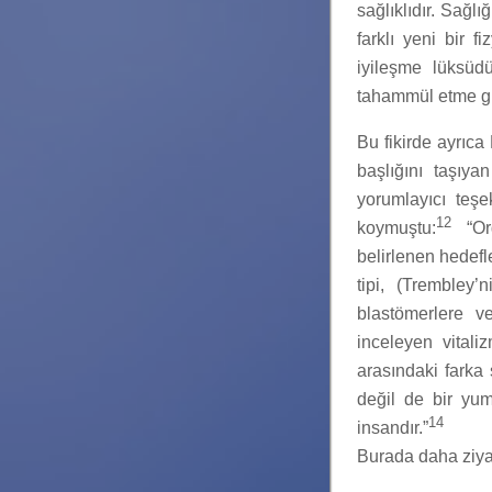
sağlıklıdır. Sağlı
farklı yeni bir 
iyileşme lüksüdü
tahammül etme g
Bu fikirde ayrıca
başlığını taşıy
yorumlayıcı teşe
12
koymuştu:
“Org
belirlenen hedefl
tipi, (Trembley’
blastömerlere v
inceleyen vital
arasındaki farka ş
değil de bir yu
14
insandır.”
Burada daha ziya