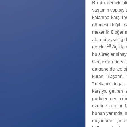
Bu da demek oluy
yaşamın yapısıyla
kalanına karşı i
görmesi değil. Y
mekanik Doğanın
alan bireyselliği
16
gerekir.
Açıklama
bu süreçler nihaye
Gerçekten de vit
da genelde teoloj
kuran “Yaşam”, “
“mekanik doğa”, 
karşıya getiren 
güdülenmenin ür
üzerine kurulur. 
bunun yanında in
düşünürler için 