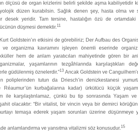
ğın ölçüsü de organ krizlerini belirli şekilde aşma kabiliyetidir 
fizyolojik düzen kurabilsin. Sağlık denen şey, hasta olma ve 
r desek yeridir. Tam tersine, hastalığın özü de ortamdaki a
11
ücünün düşmesi demektir.
 Kurt Goldstein’ın etkisini de görebiliriz; Der Aufbau des Organ
an ve organizma kavramını işleyen önemli eserinde organi
kküller hem de anlam yaratıcıları mahiyetinde gören bir an
anizmalar, yaşamlarının tezgâhlarında karşılaştıkları değ
13
erle güdülenmiş öznelerdir.”
Ancak Goldstein ve Canguilhem’d
nin poliplerinden tutun da Driesch’in denizkestanesi yumurt
e Réaumur’ün kurbağalarına kadar) ürkütücü küçük yaşam 
izm ile karşılaştırılamaz, çünkü bu tip sonrasında Yaşam ve
ahit olacaktır: “Bir vitalist, bir vincin veya bir demirci körüğü
murtayı temaşa ederek yaşam sorunları üzerine düşünmeye y
15
de anlamlandırma ve yansıtma vitalizmi söz konusudur.