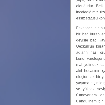
olduğudur. Belki
incelediğimiz ü
eşsiz statüsü konu
Fakat canlının bu
bir bağ kurabile
deyişle bağ Kavr
Uexküll’ün kura
ağlarını nasıl örü
kendi varoluşunu 
mahiyetindeki can
akıl hocasının 
oluşturmak bir ya
yaşama biçimidir,
ve yüksek seviy
Canavarlara da
Canguilhem için 