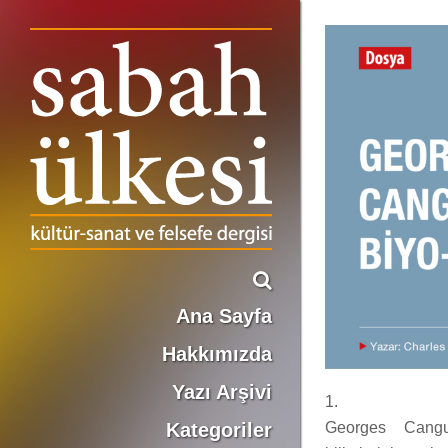
GEORGES CANGUİLHEM’İN BİYO-FELSEFESİ
Ana Sayfa
Hakkımızda
Yazı Arşivi
1.
Kategoriler
Georges Cangu