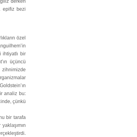
ğiliz derken
 epifiz bezi
lıkların özel
anguilhem’in
ihtiyatlı bir
nt’ın üçüncü
, zihnimizde
organizmalar
Goldstein’ın
r analiz bu:
içinde, çünkü
u bir tarafa
r yaklaşımın
rçekleştirdi.