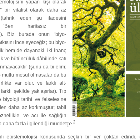
temolojisini yapan kişi olarak
lmiş” bir vitalist olarak daha az
(tahrik eden şu ifadesini
m: “Ben haritasız bir
1
). Biz burada onun “biyo-
atkısını inceleyeceğiz; bu biyo-
sik hem de dayanaklı iki inanç
ik ve bütüncülük dâhilinde katı
mayacaktır (şunu da bilelim;
p mutlu mesut olmasalar da bu
irlikte var olur, ve farklı alt-
 farklı şekilde yaklaşırlar). Tıp
e biyoloji tarihi ve felsefesine
mden daha az korkmuştur; tabii
öznellikle, ve acı ile sağlığın
2
la daha fazla ilgilendiği müddetçe.
lı epistemolojisi konusunda seçkin bir yer çoktan edindi, ö