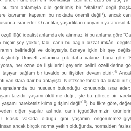
 bu tam anlamıyla dile getirilmiş bir “vitalizm” değil (baş
7
zere kavramın kapsamı bu noktada önemli değil
), ancak canl
sunda ısrar eder: O canlılar, yaşadıkları dünyanın yaratıcısıdırla
 özgüllüğü idealist anlamda ele alınmaz, ki bu anlama göre “Canl
n hiçbir şey yoktur, tabii canlı bu bağın bizzat imkânı değils
amın belirlediği ve dolayısıyla özneye içkin bir şey değils
mlaştırdığı Umwelt anlamına çok daha yakınız, buna göre “
yorsa, her özne de ilişkilerini şeylerin belirli özelliklerine gö
9
taşıyan sağlam bir tuvalde bu ilişkileri devam ettirir.”
Ancak,
lı varlıklara dair bu anlayışta, Nietzsche tonları da bulabiliriz
çalışmalarında bu hususun bulunduğu konusunda ısrar eder:
şam tarzıdır, yaşamı öldürme değil; işte bu, görece bir hareket
10
 yaşamı hareketsiz kılma girişimi değil”
): bu fikre göre, değer
eden diğer yapılar aslında canlı içgüdülerimizin ürünlerin
ir klasik vakada olduğu gibi yaşamın öngörülemezliğiyl
insan ancak birçok norma yetkin olduğunda, normalden fazla