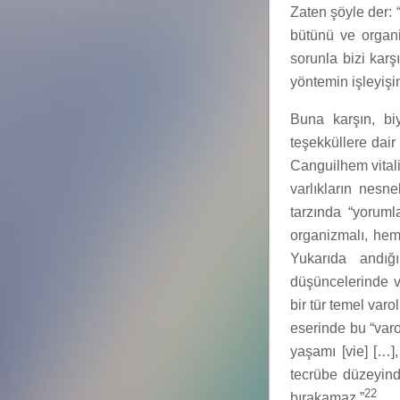
Zaten şöyle der: “
bütünü ve organi
sorunla bizi karş
yöntemin işleyişin
Buna karşın, biy
teşekküllere dair 
Canguilhem vitali
varlıkların nesne
tarzında “yoruml
organizmalı, hem 
Yukarıda andığı
düşüncelerinde v
bir tür temel var
eserinde bu “varo
yaşamı [vie] […],
tecrübe düzeyind
22
bırakamaz.”