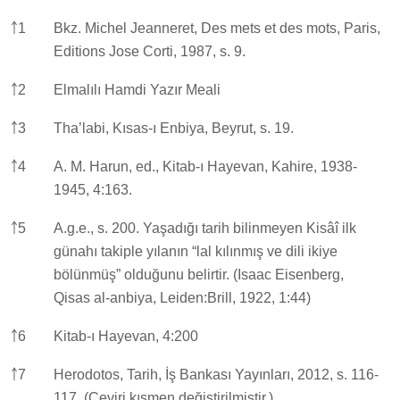
￪
1
Bkz. Michel Jeanneret, Des mets et des mots, Paris,
Editions Jose Corti, 1987, s. 9.
￪
2
Elmalılı Hamdi Yazır Meali
￪
3
Tha’labi, Kısas-ı Enbiya, Beyrut, s. 19.
￪
4
A. M. Harun, ed., Kitab-ı Hayevan, Kahire, 1938-
1945, 4:163.
￪
5
A.g.e., s. 200. Yaşadığı tarih bilinmeyen Kisâî ilk
günahı takiple yılanın “lal kılınmış ve dili ikiye
bölünmüş” olduğunu belirtir. (Isaac Eisenberg,
Qisas al-anbiya, Leiden:Brill, 1922, 1:44)
￪
6
Kitab-ı Hayevan, 4:200
￪
7
Herodotos, Tarih, İş Bankası Yayınları, 2012, s. 116-
117. (Çeviri kısmen değiştirilmiştir.)