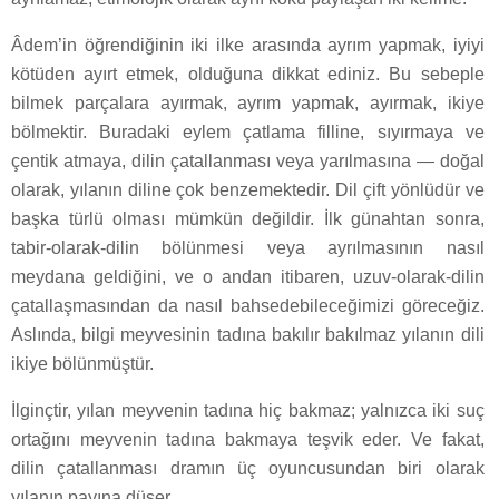
Âdem’in öğrendiğinin iki ilke arasında ayrım yapmak, iyiyi
kötüden ayırt etmek, olduğuna dikkat ediniz. Bu sebeple
bilmek parçalara ayırmak, ayrım yapmak, ayırmak, ikiye
bölmektir. Buradaki eylem çatlama filline, sıyırmaya ve
çentik atmaya, dilin çatallanması veya yarılmasına — doğal
olarak, yılanın diline çok benzemektedir. Dil çift yönlüdür ve
başka türlü olması mümkün değildir. İlk günahtan sonra,
tabir-olarak-dilin bölünmesi veya ayrılmasının nasıl
meydana geldiğini, ve o andan itibaren, uzuv-olarak-dilin
çatallaşmasından da nasıl bahsedebileceğimizi göreceğiz.
Aslında, bilgi meyvesinin tadına bakılır bakılmaz yılanın dili
ikiye bölünmüştür.
İlginçtir, yılan meyvenin tadına hiç bakmaz; yalnızca iki suç
ortağını meyvenin tadına bakmaya teşvik eder. Ve fakat,
dilin çatallanması dramın üç oyuncusundan biri olarak
yılanın payına düşer.