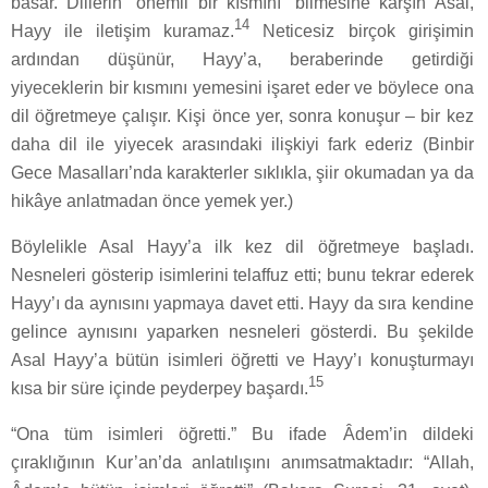
basar. Dillerin “önemli bir kısmını” bilmesine karşın Asal,
14
Hayy ile iletişim kuramaz.
Neticesiz birçok girişimin
ardından düşünür, Hayy’a, beraberinde getirdiği
yiyeceklerin bir kısmını yemesini işaret eder ve böylece ona
dil öğretmeye çalışır. Kişi önce yer, sonra konuşur – bir kez
daha dil ile yiyecek arasındaki ilişkiyi fark ederiz (Binbir
Gece Masalları’nda karakterler sıklıkla, şiir okumadan ya da
hikâye anlatmadan önce yemek yer.)
Böylelikle Asal Hayy’a ilk kez dil öğretmeye başladı.
Nesneleri gösterip isimlerini telaffuz etti; bunu tekrar ederek
Hayy’ı da aynısını yapmaya davet etti. Hayy da sıra kendine
gelince aynısını yaparken nesneleri gösterdi. Bu şekilde
Asal Hayy’a bütün isimleri öğretti ve Hayy’ı konuşturmayı
15
kısa bir süre içinde peyderpey başardı.
“Ona tüm isimleri öğretti.” Bu ifade Âdem’in dildeki
çıraklığının Kur’an’da anlatılışını anımsatmaktadır: “Allah,