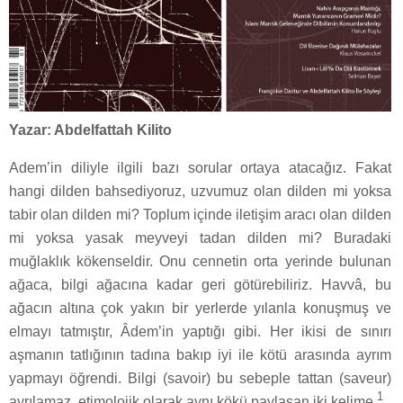
Yazar: Abdelfattah Kilito
Adem’in diliyle ilgili bazı sorular ortaya atacağız. Fakat
hangi dilden bahsediyoruz, uzvumuz olan dilden mi yoksa
tabir olan dilden mi? Toplum içinde iletişim aracı olan dilden
mi yoksa yasak meyveyi tadan dilden mi? Buradaki
muğlaklık kökenseldir. Onu cennetin orta yerinde bulunan
ağaca, bilgi ağacına kadar geri götürebiliriz. Havvâ, bu
ağacın altına çok yakın bir yerlerde yılanla konuşmuş ve
elmayı tatmıştır, Âdem’in yaptığı gibi. Her ikisi de sınırı
aşmanın tatlığının tadına bakıp iyi ile kötü arasında ayrım
yapmayı öğrendi. Bilgi (savoir) bu sebeple tattan (saveur)
1
ayrılamaz, etimolojik olarak aynı kökü paylaşan iki kelime.