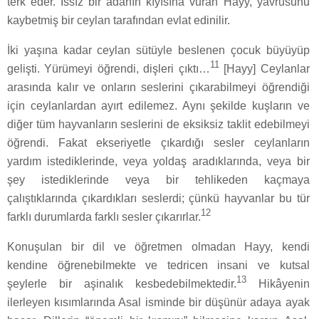
terk eder. Issız bir adanın kıyısına vuran Hayy, yavrusunu
kaybetmiş bir ceylan tarafından evlat edinilir.
İki yaşına kadar ceylan sütüyle beslenen çocuk büyüyüp
11
gelişti. Yürümeyi öğrendi, dişleri çıktı…
[Hayy] Ceylanlar
arasında kalır ve onların seslerini çıkarabilmeyi öğrendiği
için ceylanlardan ayırt edilemez. Aynı şekilde kuşların ve
diğer tüm hayvanların seslerini de eksiksiz taklit edebilmeyi
öğrendi. Fakat ekseriyetle çıkardığı sesler ceylanların
yardım istediklerinde, veya yoldaş aradıklarında, veya bir
şey istediklerinde veya bir tehlikeden kaçmaya
çalıştıklarında çıkardıkları seslerdi; çünkü hayvanlar bu tür
12
farklı durumlarda farklı sesler çıkarırlar.
Konuşulan bir dil ve öğretmen olmadan Hayy, kendi
kendine öğrenebilmekte ve tedricen insani ve kutsal
13
şeylerle bir aşinalık kesbedebilmektedir.
Hikâyenin
ilerleyen kısımlarında Asal isminde bir düşünür adaya ayak