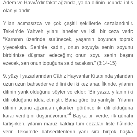
Âdem ve Havvâ’dır fakat ağzında, ya da dilinin ucunda iblis
olan yılandır.
Yılan acımasızca ve çok çeşitli şekillerde cezalandırılır.
Tekvin’de Yahveh yılanı lanetler ve ikili bir ceza verir:
“Karnının üzerinde sürünecek, yaşamın boyunca toprak
yiyeceksin. Seninle kadını, onun soyuyla senin soyunu
birbirinize düşman edeceğim; onun soyu senin başını
ezecek, sen onun topuğuna saldıracaksın.” (3:14-15)
9. yüzyıl yazarlarından Câhiz Hayvanlar Kitabı’nda yılandan
uzun uzun bahseder ve dilini de iki kez anar. İlkinde, yılanın
dilinin yarık olduğunu söyler ve ekler: “Bir yazar, yılanın iki
dili olduğunu iddia etmiştir. Bana göre bu yanlıştır. Yılanın
dilinin ucunu ağzından çıkarken görünce iki dili olduğuna
4
karar verdiğini düşünüyorum.”
Başka bir yerde, ilk günahı
tartışırken, yılanın maruz kaldığı tüm cezaları liste hâlinde
verir. Tekvin’de bahsedilenlerin yanı sıra birçok başka