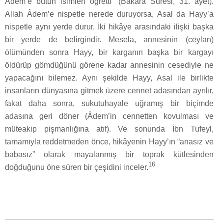
Âdem’e bütün isimleri öğretti” (Bakara Suresi, 31. ayet).
Allah Âdem’e nispetle nerede duruyorsa, Asal da Hayy’a
nispetle aynı yerde durur. İki hikâye arasındaki ilişki başka
bir yerde de belirgindir. Mesela, annesinin (ceylan)
ölümünden sonra Hayy, bir karganın başka bir kargayı
öldürüp gömdüğünü görene kadar annesinin cesediyle ne
yapacağını bilemez. Aynı şekilde Hayy, Asal ile birlikte
insanların dünyasına gitmek üzere cennet adasından ayrılır,
fakat daha sonra, sukutuhayale uğramış bir biçimde
adasına geri döner (Âdem’in cennetten kovulması ve
müteakip pişmanlığına atıf). Ve sonunda İbn Tufeyl,
tamamıyla reddetmeden önce, hikâyenin Hayy’ın “anasız ve
babasız” olarak mayalanmış bir toprak kütlesinden
16
doğduğunu öne süren bir çeşidini inceler.