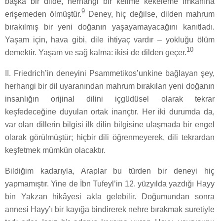
başka bir dilde, herhangi bir kelime kekeleme imkânına
9
erişemeden ölmüştür.
Deney, hiç değilse, dilden mahrum
bırakılmış bir yeni doğanın yaşayamayacağını kanıtladı.
Yaşam için, hava gibi, dile ihtiyaç vardır – yokluğu ölüm
10
demektir. Yaşam ve sağ kalma: ikisi de dilden geçer.
II. Friedrich’in deneyini Psammetikos’unkine bağlayan şey,
herhangi bir dil uyaranından mahrum bırakılan yeni doğanın
insanlığın orijinal dilini içgüdüsel olarak tekrar
keşfedeceğine duyulan ortak inançtır. Her iki durumda da,
var olan dillerin bilgisi ilk dilin bilgisine ulaşmada bir engel
olarak görülmüştür; hiçbir dili öğrenmeyerek, dili tekrardan
keşfetmek mümkün olacaktır.
Bildiğim kadarıyla, Araplar bu türden bir deneyi hiç
yapmamıştır. Yine de İbn Tufeyl’in 12. yüzyılda yazdığı Hayy
bin Yakzan hikâyesi akla gelebilir. Doğumundan sonra
annesi Hayy’ı bir kayığa bindirerek nehre bırakmak suretiyle