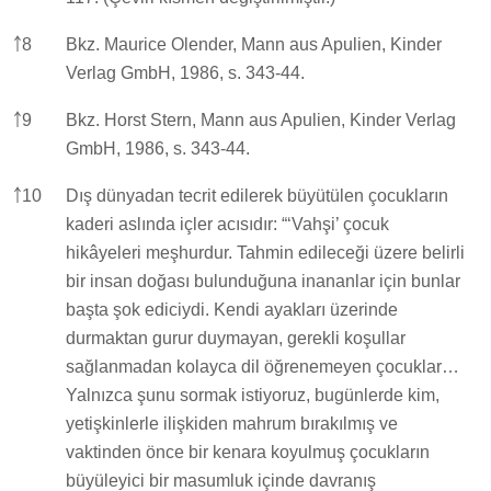
￪
8
Bkz. Maurice Olender, Mann aus Apulien, Kinder
Verlag GmbH, 1986, s. 343-44.
￪
9
Bkz. Horst Stern, Mann aus Apulien, Kinder Verlag
GmbH, 1986, s. 343-44.
￪
10
Dış dünyadan tecrit edilerek büyütülen çocukların
kaderi aslında içler acısıdır: “‘Vahşi’ çocuk
hikâyeleri meşhurdur. Tahmin edileceği üzere belirli
bir insan doğası bulunduğuna inananlar için bunlar
başta şok ediciydi. Kendi ayakları üzerinde
durmaktan gurur duymayan, gerekli koşullar
sağlanmadan kolayca dil öğrenemeyen çocuklar…
Yalnızca şunu sormak istiyoruz, bugünlerde kim,
yetişkinlerle ilişkiden mahrum bırakılmış ve
vaktinden önce bir kenara koyulmuş çocukların
büyüleyici bir masumluk içinde davranış