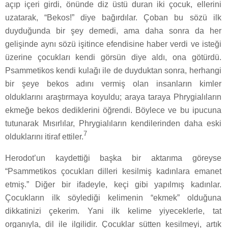
açıp içeri girdi, önünde diz üstü duran iki çocuk, ellerini
uzatarak, “Bekos!” diye bağırdılar. Çoban bu sözü ilk
duyduğunda bir şey demedi, ama daha sonra da her
gelişinde aynı sözü işitince efendisine haber verdi ve isteği
üzerine çocukları kendi görsün diye aldı, ona götürdü.
Psammetikos kendi kulağı ile de duyduktan sonra, herhangi
bir şeye bekos adını vermiş olan insanların kimler
olduklarını araştırmaya koyuldu; araya taraya Phrygialıların
ekmeğe bekos dediklerini öğrendi. Böylece ve bu ipucuna
tutunarak Mısırlılar, Phrygialıların kendilerinden daha eski
7
olduklarını itiraf ettiler.
Herodot’un kaydettiği başka bir aktarıma göreyse
“Psammetikos çocukları dilleri kesilmiş kadınlara emanet
etmiş.” Diğer bir ifadeyle, keçi gibi yapılmış kadınlar.
Çocukların ilk söylediği kelimenin “ekmek” olduğuna
dikkatinizi çekerim. Yani ilk kelime yiyeceklerle, tat
organıyla, dil ile ilgilidir. Çocuklar sütten kesilmeyi, artık