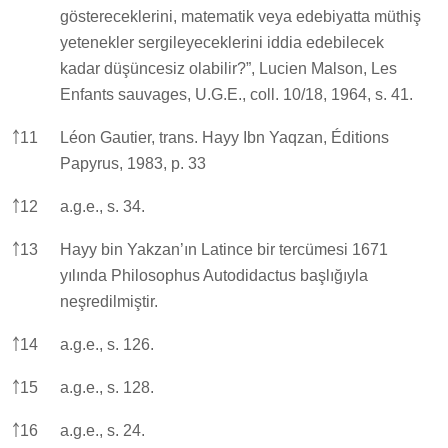
göstereceklerini, matematik veya edebiyatta müthiş
yetenekler sergileyeceklerini iddia edebilecek
kadar düşüncesiz olabilir?”, Lucien Malson, Les
Enfants sauvages, U.G.E., coll. 10/18, 1964, s. 41.
￪
11
Léon Gautier, trans. Hayy Ibn Yaqzan, Éditions
Papyrus, 1983, p. 33
￪
12
a.g.e., s. 34.
￪
13
Hayy bin Yakzan’ın Latince bir tercümesi 1671
yılında Philosophus Autodidactus başlığıyla
neşredilmiştir.
￪
14
a.g.e., s. 126.
￪
15
a.g.e., s. 128.
￪
16
a.g.e., s. 24.