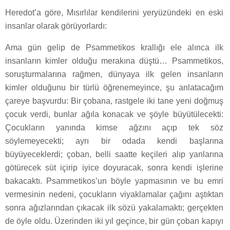
Heredot’a göre, Mısırlılar kendilerini yeryüzündeki en eski
insanlar olarak görüyorlardı:
Ama gün gelip de Psammetikos krallığı ele alınca ilk
insanların kimler olduğu merakına düştü… Psammetikos,
soruşturmalarına rağmen, dünyaya ilk gelen insanların
kimler olduğunu bir türlü öğrenemeyince, şu anlatacağım
çareye başvurdu: Bir çobana, rastgele iki tane yeni doğmuş
çocuk verdi, bunlar ağıla konacak ve şöyle büyütülecekti:
Çocukların yanında kimse ağzını açıp tek söz
söylemeyecekti; ayrı bir odada kendi başlarına
büyüyeceklerdi; çoban, belli saatte keçileri alıp yanlarına
götürecek süt içirip iyice doyuracak, sonra kendi işlerine
bakacaktı. Psammetikos’un böyle yapmasının ve bu emri
vermesinin nedeni, çocukların viyaklamalar çağını aştıktan
sonra ağızlarından çıkacak ilk sözü yakalamaktı; gerçekten
de öyle oldu. Üzerinden iki yıl geçince, bir gün çoban kapıyı