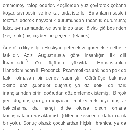
emmemeyi talep ederler. Keçilerden yüz çevirerek çobana
koşar, sıvı besin yerine katı gıda isterler. Bu anlamlı sesleri
telaffuz ederek hayvanlık durumundan insanlık durumuna;
fakat aynı zamanda -ve aynı talep aracılığıyla- çiğ besinden
(keçi sütü) pişmiş besine geçerler (ekmek).
Âdem’in diliyle ilgili Hristiyan gelenek ve görenekleri elbette
farklıdır. Aziz Augustinus’a göre insanlığın ilk dili
8
İbranicedir.
On üçüncü yüzyılda, Hohenstaufen
Hanedanı’ndan II. Frederick, Psammetikos’unkinden pek de
farklı olmayan bir deney yapmıştır. Görünüşe bakılırsa
aklına bazı şüpheler düşmüş ya da belki de halk
inançlarından birini doğrudan gözlemlemek istemişti. Birçok
yeni doğmuş çocuğu dünyadan tecrit ederek büyütmüş ve
bakıcılarına da hangi dilde olursa olsun onlarla
konuşmalarını yasaklamıştı (dillerini kesmenin daha nazik
bir yolu). Sonuç olarak çocuklardan hiçbiri İbranice, ya da