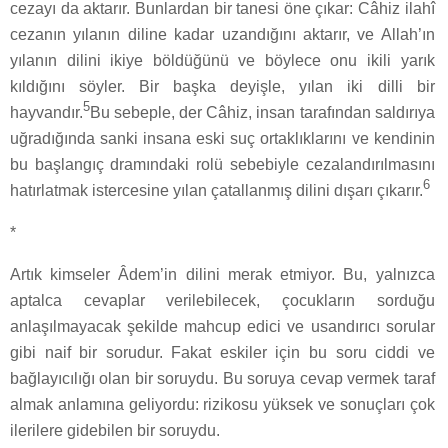
cezayı da aktarır. Bunlardan bir tanesi öne çıkar: Câhiz ilahî
cezanın yılanın diline kadar uzandığını aktarır, ve Allah’ın
yılanın dilini ikiye böldüğünü ve böylece onu ikili yarık
kıldığını söyler. Bir başka deyişle, yılan iki dilli bir
5
hayvandır.
Bu sebeple, der Câhiz, insan tarafından saldırıya
uğradığında sanki insana eski suç ortaklıklarını ve kendinin
bu başlangıç dramındaki rolü sebebiyle cezalandırılmasını
6
hatırlatmak istercesine yılan çatallanmış dilini dışarı çıkarır.
*
Artık kimseler Âdem’in dilini merak etmiyor. Bu, yalnızca
aptalca cevaplar verilebilecek, çocukların sorduğu
anlaşılmayacak şekilde mahcup edici ve usandırıcı sorular
gibi naif bir sorudur. Fakat eskiler için bu soru ciddi ve
bağlayıcılığı olan bir soruydu. Bu soruya cevap vermek taraf
almak anlamına geliyordu: rizikosu yüksek ve sonuçları çok
ilerilere gidebilen bir soruydu.