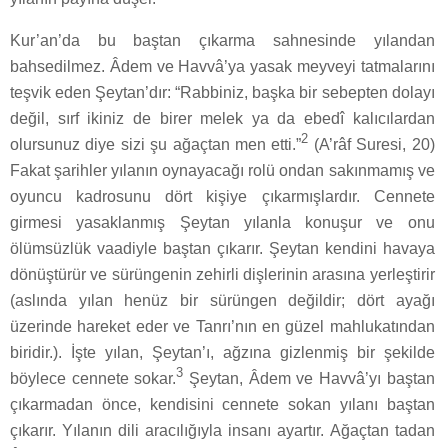
Kur’an’da bu baştan çıkarma sahnesinde yılandan
bahsedilmez. Âdem ve Havvâ’ya yasak meyveyi tatmalarını
teşvik eden Şeytan’dır: “Rabbiniz, başka bir sebepten dolayı
değil, sırf ikiniz de birer melek ya da ebedî kalıcılardan
2
olursunuz diye sizi şu ağaçtan men etti.”
(A’râf Suresi, 20)
Fakat şarihler yılanın oynayacağı rolü ondan sakınmamış ve
oyuncu kadrosunu dört kişiye çıkarmışlardır. Cennete
girmesi yasaklanmış Şeytan yılanla konuşur ve onu
ölümsüzlük vaadiyle baştan çıkarır. Şeytan kendini havaya
dönüştürür ve sürüngenin zehirli dişlerinin arasına yerleştirir
(aslında yılan henüz bir sürüngen değildir; dört ayağı
üzerinde hareket eder ve Tanrı’nın en güzel mahlukatından
biridir.). İşte yılan, Şeytan’ı, ağzına gizlenmiş bir şekilde
3
böylece cennete sokar.
Şeytan, Âdem ve Havvâ’yı baştan
çıkarmadan önce, kendisini cennete sokan yılanı baştan
çıkarır. Yılanın dili aracılığıyla insanı ayartır. Ağaçtan tadan