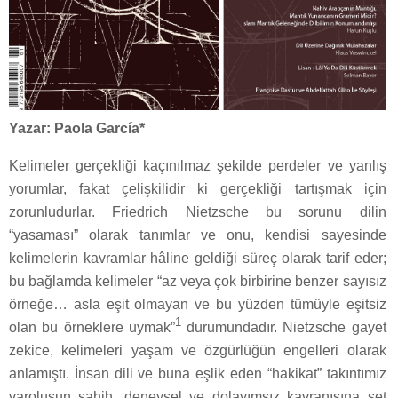
Yazar: Paola García*
Kelimeler gerçekliği kaçınılmaz şekilde perdeler ve yanlış
yorumlar, fakat çelişkilidir ki gerçekliği tartışmak için
zorunludurlar. Friedrich Nietzsche bu sorunu dilin
“yasaması” olarak tanımlar ve onu, kendisi sayesinde
kelimelerin kavramlar hâline geldiği süreç olarak tarif eder;
bu bağlamda kelimeler “az veya çok birbirine benzer sayısız
örneğe… asla eşit olmayan ve bu yüzden tümüyle eşitsiz
1
olan bu örneklere uymak”
durumundadır. Nietzsche gayet
zekice, kelimeleri yaşam ve özgürlüğün engelleri olarak
anlamıştı. İnsan dili ve buna eşlik eden “hakikat” takıntımız
varoluşun sahih, deneysel ve dolayımsız kavranışına set