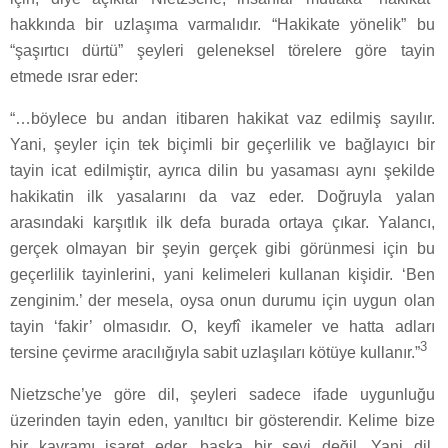
hakkında bir uzlaşıma varmalıdır. “Hakikate yönelik” bu
“şaşırtıcı dürtü” şeyleri geleneksel törelere göre tayin
etmede ısrar eder:
“…böylece bu andan itibaren hakikat vaz edilmiş sayılır.
Yani, şeyler için tek biçimli bir geçerlilik ve bağlayıcı bir
tayin icat edilmiştir, ayrıca dilin bu yasaması aynı şekilde
hakikatin ilk yasalarını da vaz eder. Doğruyla yalan
arasındaki karşıtlık ilk defa burada ortaya çıkar. Yalancı,
gerçek olmayan bir şeyin gerçek gibi görünmesi için bu
geçerlilik tayinlerini, yani kelimeleri kullanan kişidir. ‘Ben
zenginim.’ der mesela, oysa onun durumu için uygun olan
tayin ‘fakir’ olmasıdır. O, keyfî ikameler ve hatta adları
3
tersine çevirme aracılığıyla sabit uzlaşıları kötüye kullanır.”
Nietzsche’ye göre dil, şeyleri sadece ifade uygunluğu
üzerinden tayin eden, yanıltıcı bir gösterendir. Kelime bize
bir kavramı işaret eder, başka bir şeyi değil. Yani dil,