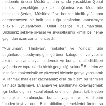
modernite öncesi Müslümanların içinde yaşadıkları Şeriat
merkezli gerçekliğin çok az bağlantısı var. Modernite
öncesinin Şeriatı, “Müslüman” ve benzeri kimlik yaftalarını
önemsemeyen bir halk topluluğu tarafından -tartışılmıyor
bilakis- uygulanıyordu. Onlar basitçe Müslüman’dılar.
Bildiğimiz şekliyle siyasal ve siyasallaşmış kimlik belirleme
çağından uzun zaman önceydi.
“Müslüman”, “Hristiyan”, “seküler” ve “dindar” gibi
bugünlerde ebedîymiş gibi görünen kategoriler ve yapılar
aksine tam anlamıyla moderndir ve bunların, atfedildikleri
8
çağlarda ve topraklarda hiçbir gerçekliği yoktur.
Bu terim ve
tasnifleri anakronistik ve yüzeysel biçimde geriye yansıtarak
kullanmak maalesef kaçınılamaz olsa da bizim bu terimleri
yalnızca tartışmayı, anlamayı ve araştırmayı kolaylaştırmak
için kullandığımızı kabul etmek önemlidir. Şeriatı tatbik eden
topluluklar kurulmuştu, bunlar yaşamı ve kendilerini
“moderniteyi ve onun Batılı dilbilim geleneklerini üreten şu