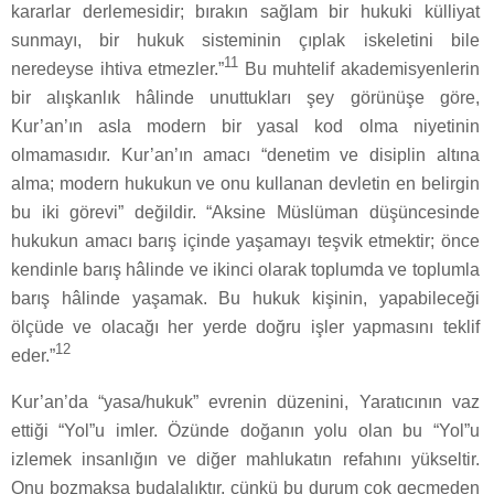
kararlar derlemesidir; bırakın sağlam bir hukuki külliyat
sunmayı, bir hukuk sisteminin çıplak iskeletini bile
11
neredeyse ihtiva etmezler.”
Bu muhtelif akademisyenlerin
bir alışkanlık hâlinde unuttukları şey görünüşe göre,
Kur’an’ın asla modern bir yasal kod olma niyetinin
olmamasıdır. Kur’an’ın amacı “denetim ve disiplin altına
alma; modern hukukun ve onu kullanan devletin en belirgin
bu iki görevi” değildir. “Aksine Müslüman düşüncesinde
hukukun amacı barış içinde yaşamayı teşvik etmektir; önce
kendinle barış hâlinde ve ikinci olarak toplumda ve toplumla
barış hâlinde yaşamak. Bu hukuk kişinin, yapabileceği
ölçüde ve olacağı her yerde doğru işler yapmasını teklif
12
eder.”
Kur’an’da “yasa/hukuk” evrenin düzenini, Yaratıcının vaz
ettiği “Yol”u imler. Özünde doğanın yolu olan bu “Yol”u
izlemek insanlığın ve diğer mahlukatın refahını yükseltir.
Onu bozmaksa budalalıktır, çünkü bu durum çok geçmeden