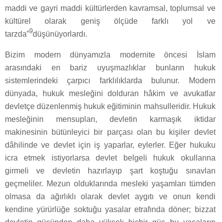
maddi ve gayri maddi kültürlerden kavramsal, toplumsal ve
kültürel olarak geniş ölçüde farklı yol ve
9
tarzda”
düşünüyorlardı.
Bizim modern dünyamızla modernite öncesi İslam
arasındaki en bariz uyuşmazlıklar bunların hukuk
sistemlerindeki çarpıcı farklılıklarda bulunur. Modern
dünyada, hukuk mesleğini dolduran hâkim ve avukatlar
devletçe düzenlenmiş hukuk eğitiminin mahsulleridir. Hukuk
mesleğinin mensupları, devletin karmaşık iktidar
makinesinin bütünleyici bir parçası olan bu kişiler devlet
dâhilinde ve devlet için iş yaparlar, eylerler. Eğer hukuku
icra etmek istiyorlarsa devlet belgeli hukuk okullarına
girmeli ve devletin hazırlayıp şart koştuğu sınavları
geçmeliler. Mezun olduklarında mesleki yaşamları tümden
olmasa da ağırlıklı olarak devlet aygıtı ve onun kendi
kendine yürürlüğe soktuğu yasalar etrafında döner; bizzat