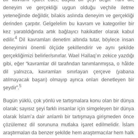
deneyim ve gerçekliği uygun olduğu veçhile iletme
yeteneğinde değildir, bilakis aslında deneyim ve gerçekliği
derinden çarpıtır. Gelgelelim bu kavram ve kategoriler bir
kez yaratıldığında artık bağlayıcı hakikatler olarak kabul
4
edilir.
Dil kavramları denetim altında tutar, böylece insan
deneyimini önemli ölçüde şekillendirir ve aynı şekilde
gerçekliğimizi belirler/sınırlar. Wael Hallaq’ın zekice yazdığı
gibi, eğer “kavramlar dil tarafından tanımlanmışsa, o hâlde
dil yalnızca, kavramları sınırlayan çerçeve (yabana
atılmayacak başarı) olmayıp ayrıca onları denetleyen bir
5
şeydir”.
Bugün yüklü, çok yönlü ve tartışmalara konu olan bir dünya
olarak; sayısız şeyi farklı insanlar için simgeleyen bir dünya
olarak İslam’a dair anlamlı bir tartışmaya girişmeden önce
çözülemez dil sorununa mutlaka işaret edilmelidir. İslam
araştırmaları da benzer şekilde hem araştırmacılar hem halk