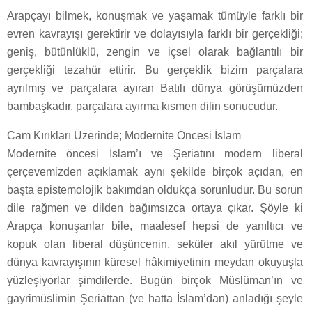
Arapçayı bilmek, konuşmak ve yaşamak tümüyle farklı bir
evren kavrayışı gerektirir ve dolayısıyla farklı bir gerçekliği;
geniş, bütünlüklü, zengin ve içsel olarak bağlantılı bir
gerçekliği tezahür ettirir. Bu gerçeklik bizim parçalara
ayrılmış ve parçalara ayıran Batılı dünya görüşümüzden
bambaşkadır, parçalara ayırma kısmen dilin sonucudur.
Cam Kırıkları Üzerinde; Modernite Öncesi İslam
Modernite öncesi İslam’ı ve Şeriatını modern liberal
çerçevemizden açıklamak aynı şekilde birçok açıdan, en
başta epistemolojik bakımdan oldukça sorunludur. Bu sorun
dile rağmen ve dilden bağımsızca ortaya çıkar. Şöyle ki
Arapça konuşanlar bile, maalesef hepsi de yanıltıcı ve
kopuk olan liberal düşüncenin, seküler akıl yürütme ve
dünya kavrayışının küresel hâkimiyetinin meydan okuyuşla
yüzleşiyorlar şimdilerde. Bugün birçok Müslüman’ın ve
gayrimüslimin Şeriattan (ve hatta İslam’dan) anladığı şeyle