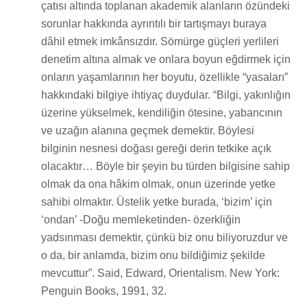
çatısı altında toplanan akademik alanların özündeki
sorunlar hakkında ayrıntılı bir tartışmayı buraya
dâhil etmek imkânsızdır. Sömürge güçleri yerlileri
denetim altına almak ve onlara boyun eğdirmek için
onların yaşamlarının her boyutu, özellikle “yasaları”
hakkındaki bilgiye ihtiyaç duydular. “Bilgi, yakınlığın
üzerine yükselmek, kendiliğin ötesine, yabancının
ve uzağın alanına geçmek demektir. Böylesi
bilginin nesnesi doğası gereği derin tetkike açık
olacaktır… Böyle bir şeyin bu türden bilgisine sahip
olmak da ona hâkim olmak, onun üzerinde yetke
sahibi olmaktır. Üstelik yetke burada, ‘bizim’ için
‘ondan’ -Doğu memleketinden- özerkliğin
yadsınması demektir, çünkü biz onu biliyoruzdur ve
o da, bir anlamda, bizim onu bildiğimiz şekilde
mevcuttur”. Said, Edward, Orientalism. New York:
Penguin Books, 1991, 32.