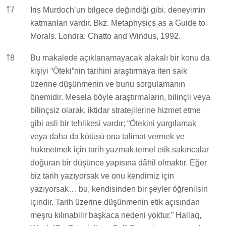
￪
7
Iris Murdoch’un bilgece değindiği gibi, deneyimin
katmanları vardır. Bkz. Metaphysics as a Guide to
Morals. Londra: Chatto and Windus, 1992.
￪
8
Bu makalede açıklanamayacak alakalı bir konu da
kişiyi “Öteki”nin tarihini araştırmaya iten saik
üzerine düşünmenin ve bunu sorgulamanın
önemidir. Mesela böyle araştırmaların, bilinçli veya
bilinçsiz olarak, iktidar stratejilerine hizmet etme
gibi asli bir tehlikesi vardır; “Ötekini yargılamak
veya daha da kötüsü ona talimat vermek ve
hükmetmek için tarih yazmak temel etik sakıncalar
doğuran bir düşünce yapısına dâhil olmaktır. Eğer
biz tarih yazıyorsak ve onu kendimiz için
yazıyorsak… bu, kendisinden bir şeyler öğrenilsin
içindir. Tarih üzerine düşünmenin etik açısından
meşru kılınabilir başkaca nedeni yoktur.” Hallaq,