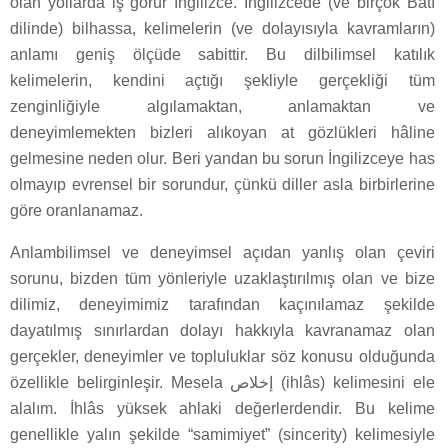
olan yollarda iş görür İngilizce. İngilizcede (ve birçok Batı
dilinde) bilhassa, kelimelerin (ve dolayısıyla kavramların)
anlamı geniş ölçüde sabittir. Bu dilbilimsel katılık
kelimelerin, kendini açtığı şekliyle gerçekliği tüm
zenginliğiyle algılamaktan, anlamaktan ve
deneyimlemekten bizleri alıkoyan at gözlükleri hâline
gelmesine neden olur. Beri yandan bu sorun İngilizceye has
olmayıp evrensel bir sorundur, çünkü diller asla birbirlerine
göre oranlanamaz.
Anlambilimsel ve deneyimsel açıdan yanlış olan çeviri
sorunu, bizden tüm yönleriyle uzaklaştırılmış olan ve bize
dilimiz, deneyimimiz tarafından kaçınılamaz şekilde
dayatılmış sınırlardan dolayı hakkıyla kavranamaz olan
gerçekler, deneyimler ve topluluklar söz konusu olduğunda
özellikle belirginleşir. Mesela إخلاص (ihlâs) kelimesini ele
alalım. İhlâs yüksek ahlaki değerlerdendir. Bu kelime
genellikle yalın şekilde “samimiyet” (sincerity) kelimesiyle