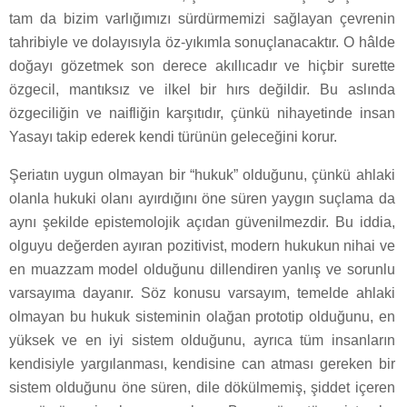
tam da bizim varlığımızı sürdürmemizi sağlayan çevrenin
tahribiyle ve dolayısıyla öz-yıkımla sonuçlanacaktır. O hâlde
doğayı gözetmek son derece akıllıcadır ve hiçbir surette
özgecil, mantıksız ve ilkel bir hırs değildir. Bu aslında
özgeciliğin ve naifliğin karşıtıdır, çünkü nihayetinde insan
Yasayı takip ederek kendi türünün geleceğini korur.
Şeriatın uygun olmayan bir “hukuk” olduğunu, çünkü ahlaki
olanla hukuki olanı ayırdığını öne süren yaygın suçlama da
aynı şekilde epistemolojik açıdan güvenilmezdir. Bu iddia,
olguyu değerden ayıran pozitivist, modern hukukun nihai ve
en muazzam model olduğunu dillendiren yanlış ve sorunlu
varsayıma dayanır. Söz konusu varsayım, temelde ahlaki
olmayan bu hukuk sisteminin olağan prototip olduğunu, en
yüksek ve en iyi sistem olduğunu, ayrıca tüm insanların
kendisiyle yargılanması, kendisine can atması gereken bir
sistem olduğunu öne süren, dile dökülmemiş, şiddet içeren