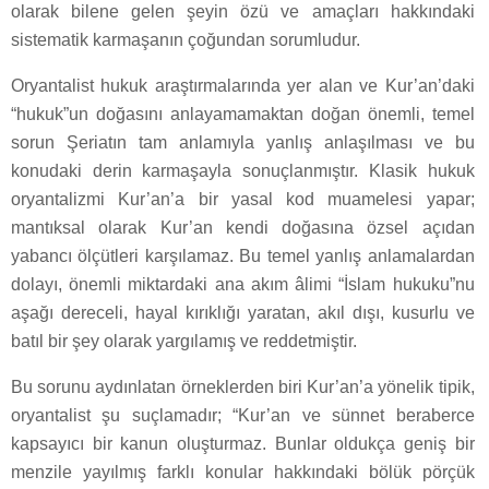
olarak bilene gelen şeyin özü ve amaçları hakkındaki
sistematik karmaşanın çoğundan sorumludur.
Oryantalist hukuk araştırmalarında yer alan ve Kur’an’daki
“hukuk”un doğasını anlayamamaktan doğan önemli, temel
sorun Şeriatın tam anlamıyla yanlış anlaşılması ve bu
konudaki derin karmaşayla sonuçlanmıştır. Klasik hukuk
oryantalizmi Kur’an’a bir yasal kod muamelesi yapar;
mantıksal olarak Kur’an kendi doğasına özsel açıdan
yabancı ölçütleri karşılamaz. Bu temel yanlış anlamalardan
dolayı, önemli miktardaki ana akım âlimi “İslam hukuku”nu
aşağı dereceli, hayal kırıklığı yaratan, akıl dışı, kusurlu ve
batıl bir şey olarak yargılamış ve reddetmiştir.
Bu sorunu aydınlatan örneklerden biri Kur’an’a yönelik tipik,
oryantalist şu suçlamadır; “Kur’an ve sünnet beraberce
kapsayıcı bir kanun oluşturmaz. Bunlar oldukça geniş bir
menzile yayılmış farklı konular hakkındaki bölük pörçük