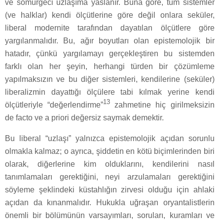
ve sömürgeci uzlaşıma yaslanır. Buna göre, tüm sistemler
(ve halklar) kendi ölçütlerine göre değil onlara seküler,
liberal modernite tarafından dayatılan ölçütlere göre
yargılanmalıdır. Bu, ağır boyutları olan epistemolojik bir
hatadır, çünkü yargılamayı gerçekleştiren bu sistemden
farklı olan her şeyin, herhangi türden bir çözümleme
yapılmaksızın ve bu diğer sistemleri, kendilerine (seküler)
liberalizmin dayattığı ölçülere tabi kılmak yerine kendi
13
ölçütleriyle “değerlendirme”
zahmetine hiç girilmeksizin
de facto ve a priori değersiz saymak demektir.
Bu liberal “uzlaşı” yalnızca epistemolojik açıdan sorunlu
olmakla kalmaz; o ayrıca, şiddetin en kötü biçimlerinden biri
olarak, diğerlerine kim olduklarını, kendilerini nasıl
tanımlamaları gerektiğini, neyi arzulamaları gerektiğini
söyleme şeklindeki küstahlığın zirvesi olduğu için ahlaki
açıdan da kınanmalıdır. Hukukla uğraşan oryantalistlerin
önemli bir bölümünün varsayımları, soruları, kuramları ve