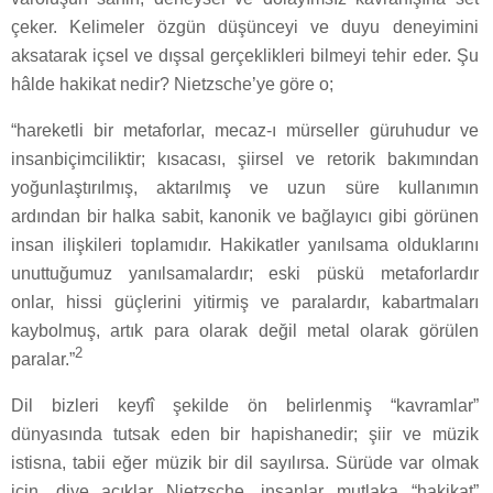
çeker. Kelimeler özgün düşünceyi ve duyu deneyimini
aksatarak içsel ve dışsal gerçeklikleri bilmeyi tehir eder. Şu
hâlde hakikat nedir? Nietzsche’ye göre o;
“hareketli bir metaforlar, mecaz-ı mürseller güruhudur ve
insanbiçimciliktir; kısacası, şiirsel ve retorik bakımından
yoğunlaştırılmış, aktarılmış ve uzun süre kullanımın
ardından bir halka sabit, kanonik ve bağlayıcı gibi görünen
insan ilişkileri toplamıdır. Hakikatler yanılsama olduklarını
unuttuğumuz yanılsamalardır; eski püskü metaforlardır
onlar, hissi güçlerini yitirmiş ve paralardır, kabartmaları
kaybolmuş, artık para olarak değil metal olarak görülen
2
paralar.”
Dil bizleri keyfî şekilde ön belirlenmiş “kavramlar”
dünyasında tutsak eden bir hapishanedir; şiir ve müzik
istisna, tabii eğer müzik bir dil sayılırsa. Sürüde var olmak
için, diye açıklar Nietzsche, insanlar mutlaka “hakikat”