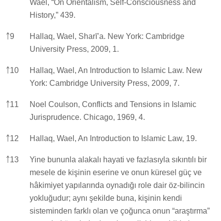
Wael, “On Orientalism, Self-Consciousness and
History,” 439.
￪
9
Hallaq, Wael, Sharī’a. New York: Cambridge
University Press, 2009, 1.
￪
10
Hallaq, Wael, An Introduction to Islamic Law. New
York: Cambridge University Press, 2009, 7.
￪
11
Noel Coulson, Conflicts and Tensions in Islamic
Jurisprudence. Chicago, 1969, 4.
￪
12
Hallaq, Wael, An Introduction to Islamic Law, 19.
￪
13
Yine bununla alakalı hayati ve fazlasıyla sıkıntılı bir
mesele de kişinin eserine ve onun küresel güç ve
hâkimiyet yapılarında oynadığı role dair öz-bilincin
yokluğudur; aynı şekilde buna, kişinin kendi
sisteminden farklı olan ve çoğunca onun “araştırma”