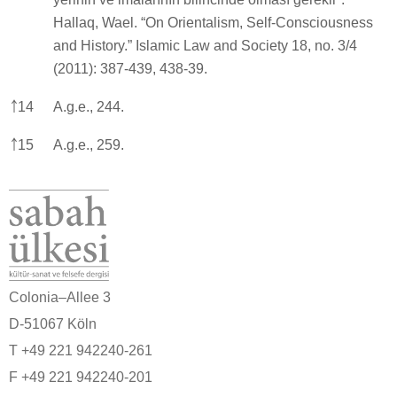
Hallaq, Wael. “On Orientalism, Self-Consciousness
and History.” Islamic Law and Society 18, no. 3/4
(2011): 387-439, 438-39.
￪
14
A.g.e., 244.
￪
15
A.g.e., 259.
Colonia–Allee 3
D-51067 Köln
T +49 221 942240-261
F +49 221 942240-201