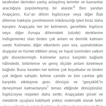
tarafından derinden yanlış anlaşılmış terimler ve kavramlar
6
aracılığıyla popülerleşmiş bir alandır.
Beri yandan
Arapçanın, Kur’an dilinin İngilizceye veya diğer Batı
dillerine hakkıyla çevrilmesinin imkânsızlığı işleri biraz daha
karıştırır. Arapçada her bir kelimenin, genellikle İngilizce
veya diğer Avrupa dillerindeki (sözde) denklerine
indirgenemez olan birden çok anlam ve derinlik katmanı
vardır. Kelimeler, diğer etkenlerin yanı sıra, uyandırdıkları
duygular ve hizmet ettikleri amaç ve hayal üzerinden salkım
gibi düzenlenmiştir. Kelimeler ayrıca karşılıklı bağlantı
hâlindedir, birbirlerine ve geniş ölçüde anlam türetmeye
bağlıdır. Buna ilaveten her kelime çok boyutludur ve birden
çok değere sahiptir; kelime canlıdır ve tüm canlılar gibi
karşılıklı etkileşime girer, dönüşür ve “gerçeklik”in
7
deneyimsel katmanlarıyla
temas ettiğinde dönüştürülür.
İngilizceyse nispeten daha serttir, Arapçadaki şiirsel ve
metaforik uçuşlara kabiliyeti yoktur; sistematik olarak farklı