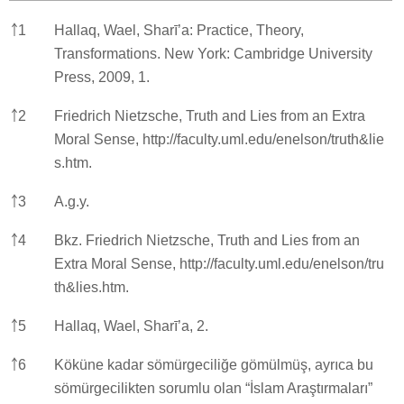
￪
1
Hallaq, Wael, Sharī’a: Practice, Theory,
Transformations. New York: Cambridge University
Press, 2009, 1.
￪
2
Friedrich Nietzsche, Truth and Lies from an Extra
Moral Sense,
http://faculty.uml.edu/enelson/truth&lie
s.htm.
￪
3
A.g.y.
￪
4
Bkz. Friedrich Nietzsche, Truth and Lies from an
Extra Moral Sense,
http://faculty.uml.edu/enelson/tru
th&lies.htm.
￪
5
Hallaq, Wael, Sharī’a, 2.
￪
6
Köküne kadar sömürgeciliğe gömülmüş, ayrıca bu
sömürgecilikten sorumlu olan “İslam Araştırmaları”