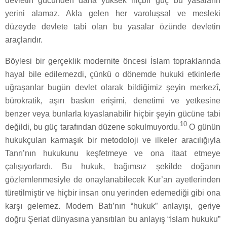
devletin gücünden daha yüksek hiçbir güç bu yasaların
yerini alamaz. Akla gelen her varoluşsal ve mesleki
düzeyde devlete tabi olan bu yasalar özünde devletin
araçlarıdır.
Böylesi bir gerçeklik modernite öncesi İslam topraklarında
hayal bile edilemezdi, çünkü o dönemde hukuki etkinlerle
uğraşanlar bugün devlet olarak bildiğimiz şeyin merkezî,
bürokratik, aşırı baskın erişimi, denetimi ve yetkesine
benzer veya bunlarla kıyaslanabilir hiçbir şeyin gücüne tabi
10
değildi, bu güç tarafından düzene sokulmuyordu.
O günün
hukukçuları karmaşık bir metodoloji ve ilkeler aracılığıyla
Tanrı’nın hukukunu keşfetmeye ve ona itaat etmeye
çalışıyorlardı. Bu hukuk, bağımsız şekilde doğanın
gözlemlenmesiyle de onaylanabilecek Kur’an ayetlerinden
türetilmiştir ve hiçbir insan onu yerinden edemediği gibi ona
karşı gelemez. Modern Batı’nın “hukuk” anlayışı, geriye
doğru Şeriat dünyasına yansıtılan bu anlayış “İslam hukuku”