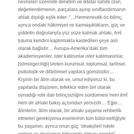
nesneleri üzerinde denetim ve iktidar sahibi olan,
değerlendirmenin, parçalara ayırıp sınıflandırmanın
ahlak dışılığı eşlik eder: “…Hermeneutik öz-bilinç,
ayrıca ondaki hâkimiyet ve karmaşıklıkların, güç ve
şiddetin doğrularıyla yüz yüze kalmak ahlaki, ilmî
tutuma kendini kaptırmakla kastedilen şeye asli
olarak bağlıdır… Avrupa-Amerika’daki tüm
akademisyenler, ister katılsınlar ister katılmasınlar,
[sömürgeciliği] üreten kurumsal, toplumsal, tarihsel,
psikolojik ve dilbilimsel yapılara gömülüdür…
Kişinin bir âlim olarak ve, umut ediyoruz ki, bu
yapılarda düşünen, tefekkür eden biri olarak
oynadığı role dair bilinçsizliğini sürdürmesi hem ilmî
hem de ahlaki bakış açısından yersizdir… Eğer…
âlimlerin, âlim olarak, bir ahlaki yaşama rehberlik
etmeleri gerekiyorsa eserlerinin tüm bütünselliğiyle
bu yaşamın, ayrıca onun güç ‘stratejileri’ndeki
yerinin ve imalarının bilincinde olması gerekir”.