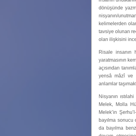
dönüşünde yazmış
nisyanın/unutmanı
kelimelerden olan
tavsiye olunan re
olan ilişkisini ince
Risale insanın 
yaratmasının kema
açısından tanıml
yensâ mâzî ve mu
anlamlar taşımakt
Nisyanın ıstılahi
Melek, Molla Hü
Melek’in Şerhu’l
bayılma sonucu o
da bayılma benzer
devam etmesine r