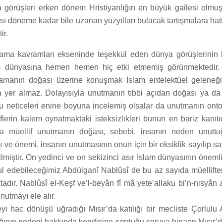
 görüşleri erken dönem Hristiyanlığın en büyük gailesi olmuşt
ası döneme kadar bile uzanan yüzyılları bulacak tartışmalara hat
ir.
lama kavramları ekseninde teşekkül eden dünya görüşlerinin 
lam dünyasına hemen hemen hiç etki etmemiş görünmektedir
lamanın doğası üzerine konuşmak İslam entelektüel geleneği
a yer almaz. Dolayısıyla unutmanın tıbbi açıdan doğası ya da 
 neticeleri enine boyuna incelemiş olsalar da unutmanın ontol
lerin kalem oynatmaktaki isteksizlikleri bunun en bariz kanıtı
ıda müellif unutmanın doğası, sebebi, insanın neden unuttuğ
ve önemi, insanın unutmasının onun için bir eksiklik sayılıp s
lmiştir. On yedinci ve on sekizinci asır İslam dünyasının önemli
ul edebileceğimiz Abdülganî Nablûsî de bu az sayıda müelliften
adır. Nablûsî el-Keşf ve’l-beyân fî mâ yete’allaku bi’n-nisyân a
nutmayı ele alır.
yi hac dönüşü uğradığı Mısır’da katılığı bir mecliste Çorlulu 
ığının nedeni hakkında kendisine sorduğu soruya binaen Mısır’