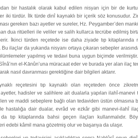
ıdan bir hastalık olarak kabul edilen nisyan için bir de kurtu
r iki türdür. İlk türde dinî kaynaklı bir içerik söz konusudur. Z
ası gereken bazı ayetler ve sureler, Hz. Peygamber’den man
an dua ritüelleri ile veliler ve salih kullarca tecrübe edilmiş bi
çerir. İkinci türden reçetede ise daha ziyade tıp kitaplarında
ir. Bu ilaçlar da yukarıda nisyanı ortaya çıkaran sebepler arasın
bölümlemeler yapılmış ve tedavi buna uygun biçimde verilmiştir
Sînâ’nın el-Kānûn’una müracaat eder ve burada yer alan ilaç ter
rak nasıl davranması gerektiğine dair bilgileri aktarır.
ynaklı reçetesini tıp kaynaklı olan reçeteden önce zikretmi
yetler, hadisler ve salihlere ait dualarla yapılan ilahî-manevi 
rilen ve maddi sebeplere bağlı olan tedaviden üstün olmasına b
le hastalığa dair dualar, evrâd ve ezkâr gibi manevi-ilahî ilaç
 da tıp kitaplarında bahsi geçen ilaçları kullanmalıdır. Bö
ri edebi kâmil mana gözetmiş olur ve başarıya da ulaşır.
, sebepleri ve tedavisini açıkladıktan sonra Nablûsî onun dinî