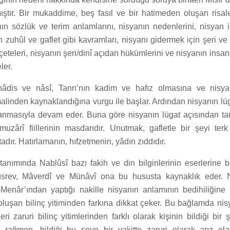
tır. Bir mukaddime, beş fasıl ve bir hatimeden oluşan risa
n sözlük ve terim anlamlarını, nisyanın nedenlerini, nisyan il
 zuhûl ve gaflet gibi kavramları, nisyanı gidermek için şeri ve 
çeteleri, nisyanın şeri/dinî açıdan hükümlerini ve nisyanın insan
ler.
hâdis ve nâsî, Tanrı’nın kadim ve hafız olmasına ve nisyan
linden kaynaklandığına vurgu ile başlar. Ardından nisyanın lüga
anmasıyla devam eder. Buna göre nisyanın lügat açısından ta
zârî fiillerinin masdarıdır. Unutmak, gafletle bir şeyi ter
adır. Hatırlamanın, hıfzetmenin, yâdın zıddıdır.
 tanımında Nablûsî bazı fakih ve din bilginlerinin eserlerine b
srev, Mâverdî ve Münâvî ona bu hususta kaynaklık eder. N
-Menâr’ından yaptığı nakille nisyanın anlamının bedihiliğine
luşan bilinç yitiminden farkına dikkat çeker. Bu bağlamda ni
i zaruri bilinç yitimlerinden farklı olarak kişinin bildiği bir 
ağmen, bildiği bu şeye bir vakitte zaruri olarak arız olan