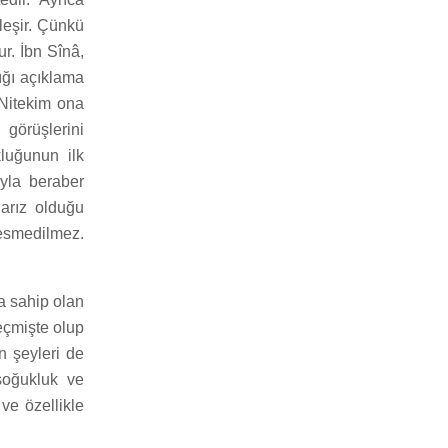
leşir. Çünkü
ur. İbn Sînâ,
ığı açıklama
 Nitekim ona
görüşlerini
kluğunun ilk
ıyla beraber
arız olduğu
resmedilmez.
ğa sahip olan
eçmişte olup
n şeyleri de
 soğukluk ve
 ve özellikle