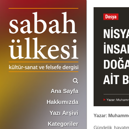
NİSYAN: İNSANIN DOĞASINA AİT BİR KEMAL
Ana Sayfa
Hakkımızda
Yazı Arşivi
Yazar: Muhamm
Kategoriler
Gündelik hayatım