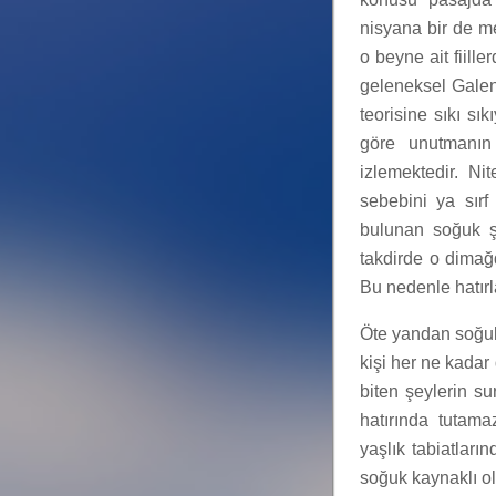
nisyana bir de m
o beyne ait fiille
geleneksel Galen 
teorisine sıkı sı
göre unutmanın 
izlemektedir. Ni
sebebini ya sırf
bulunan soğuk ş
takdirde o dimağ
Bu nedenle hatır
Öte yandan soğukl
kişi her ne kadar
biten şeylerin s
hatırında tutama
yaşlık tabiatları
soğuk kaynaklı ol