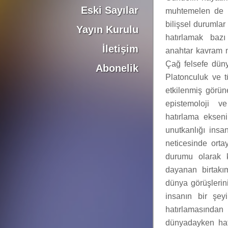
Eski Sayılar
muhtemelen de p
bilişsel durumla
Yayın Kurulu
hatırlamak bazı
İletişim
anahtar kavram ni
Çağ felsefe düny
Abonelik
Platonculuk ve tü
etkilenmiş görün
epistemoloji v
hatırlama ekseni
unutkanlığı ins
neticesinde orta
durumu olarak 
dayanan birtakı
dünya görüşlerini
insanın bir şey
hatırlamasından
dünyadayken hatı