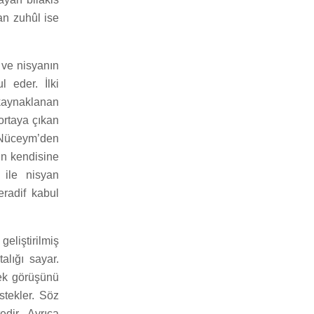
an zuhûl ise
 ve nisyanın
l eder. İlki
 kaynaklanan
 ortaya çıkan
bn Nüceym’den
in kendisine
 ile nisyan
eradif kabul
eliştirilmiş
alığı sayar.
rek görüşünü
stekler. Söz
dir. Ayrıca