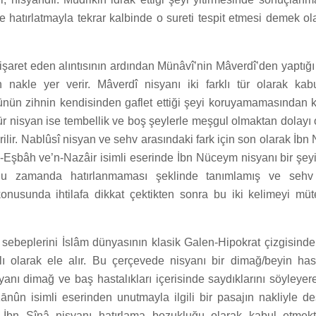
e hatırlatmayla tekrar kalbinde o sureti tespit etmesi demek ol
işaret eden alıntısının ardından Münâvî’nin Mâverdî’den yaptığı
an nakle yer verir. Mâverdî nisyanı iki farklı tür olarak kabu
nün zihnin kendisinden gaflet ettiği şeyi koruyamamasından
 tür nisyan ise tembellik ve boş şeylerle meşgul olmaktan dolayı
dirilir. Nablûsî nisyan ve sehv arasındaki fark için son olarak İ
 el-Eşbâh ve’n-Nazâir isimli eserinde İbn Nüceym nisyanı bir şey
uğu zamanda hatırlanmaması şeklinde tanımlamış ve sehv
konusunda ihtilafa dikkat çektikten sonra bu iki kelimeyi müt
sebeplerini İslâm dünyasının klasik Galen-Hipokrat çizgisinde g
ğlı olarak ele alır. Bu çerçevede nisyanı bir dimağ/beyin hast
yanı dimağ ve baş hastalıkları içerisinde saydıklarını söyleye
ānûn isimli eserinden unutmayla ilgili bir pasajın nakliyle de
İbn Sînâ nisyanı hatırlama bozukluğu olarak kabul etmekte