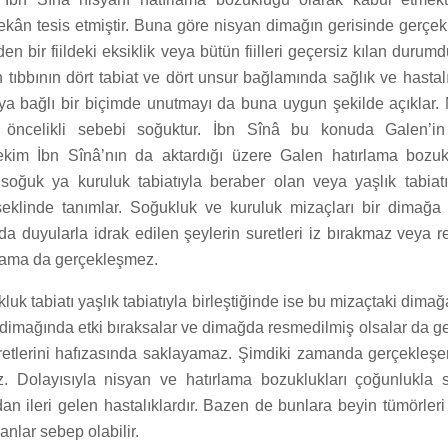
ekân tesis etmiştir. Buna göre nisyan dimağın gerisinde gerçek
rden bir fiildeki eksiklik veya bütün fiilleri geçersiz kılan durumd
tıbbının dört tabiat ve dört unsur bağlamında sağlık ve hastal
kıya bağlı bir biçimde unutmayı da buna uygun şekilde açıklar.
öncelikli sebebi soğuktur. İbn Sînâ bu konuda Galen’in 
tekim İbn Sînâ’nın da aktardığı üzere Galen hatırlama bozu
 soğuk ya kuruluk tabiatıyla beraber olan veya yaşlık tabiat
eklinde tanımlar. Soğukluk ve kuruluk mizaçları bir dimağa 
da duyularla idrak edilen şeylerin suretleri iz bırakmaz veya 
lama da gerçekleşmez.
uk tabiatı yaşlık tabiatıyla birleştiğinde ise bu mizaçtaki dima
 dimağında etki bıraksalar ve dimağda resmedilmiş olsalar da g
uretlerini hafızasında saklayamaz. Şimdiki zamanda gerçekleşe
z. Dolayısıyla nisyan ve hatırlama bozuklukları çoğunlukla
ndan ileri gelen hastalıklardır. Bazen de bunlara beyin tümörleri
anlar sebep olabilir.