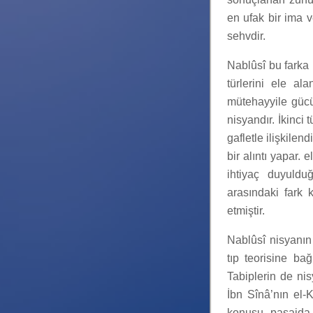
en ufak bir ima v
sehvdir.
Nablûsî bu farka 
türlerini ele al
mütehayyile gücü
nisyandır. İkinci
gafletle ilişkilen
bir alıntı yapar.
ihtiyaç duyuld
arasındaki fark 
etmiştir.
Nablûsî nisyanın 
tıp teorisine ba
Tabiplerin de nis
İbn Sînâ’nın el-K
konusu pasajda 