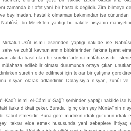
nı zamanda bir afet yani bir hastalık değildir. Zira bilmeye 
 ve bayılmadan, hastalık olmaması bakımından ise cünundan a
, Nablûsî, İbn Melek’ten yaptığı bu nakille nisyanın mahiyetin
 Mirkātu’l-Usûl isimli eserinden yaptığı nakilde ise Nablûs
n sehv ve zuhûl kavramlarının birbirlerinden farkına işaret etme
an akılda hasıl olan bir suretin ’adem-i mülâhazasıdır. İstenen
r mülahaza edilebilir olması durumunda ortaya çıkan unutka
ırılırken suretin elde edilmesi için tekrar bir çalışma gerektir
mu nisyan olarak adlandırılır. Dolayısıyla nisyan, zühûl ve
l-Kadîr isimli el-Câmi’u’-Sağîr şerhinden yaptığı nakilde ise 
daki farka dikkati çeker. Burada ilginç olan şey Münâvî’nin nis
ibi kabul etmesidir. Buna göre müdrikin idrak gücünün idrak ett
eyi tekrar elde etmek hususunda yeni sebeplere ihtiyaç
, nisyandır. Müdrikin idrak ettiği şeyi yitirmesinde sonuçlanm