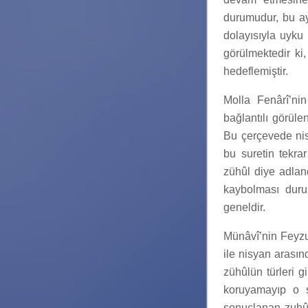
durumudur, bu ay
dolayısıyla uyku
görülmektedir ki
hedeflemiştir.
Molla Fenârî’nin
bağlantılı görüle
Bu çerçevede nisy
bu suretin tekra
zühûl diye adland
kaybolması duru
geneldir.
Münâvî’nin Feyzu’
ile nisyan arasın
zühûlün türleri g
koruyamayıp o ş
sonuçlanan zuhûl