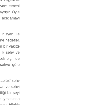
devam etmesi
yrışır. Öyle
i açıklamayı
i nisyan ile
yi hedefler.
 bir vakitte
nlık sehv ve
ecek biçimde
 sehve göre
Nablûsî sehv
yan ve sehvi
iği bir şeyi
 duymasında
ayan bilakis