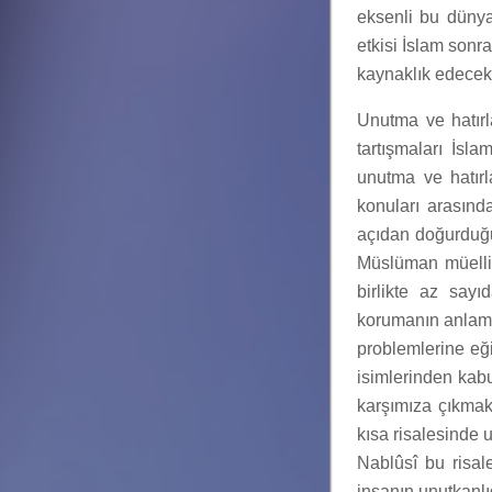
eksenli bu dünya
etkisi İslam sonr
kaynaklık edecekt
Unutma ve hatır
tartışmaları İs
unutma ve hatır
konuları arasınd
açıdan doğurduğu
Müslüman müellif
birlikte az say
korumanın anlamı 
problemlerine eği
isimlerinden kab
karşımıza çıkmakt
kısa risalesinde u
Nablûsî bu risale
insanın unutkanl