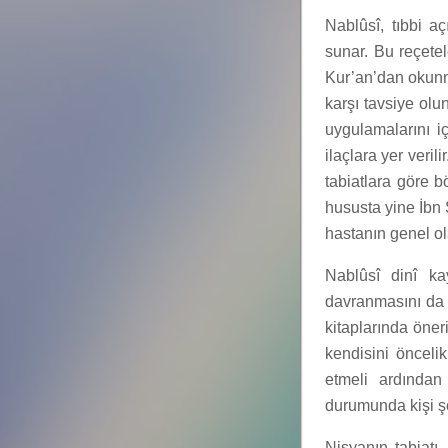
Nablûsî, tıbbi aç
sunar. Bu reçetele
Kur’an’dan okunm
karşı tavsiye olun
uygulamalarını i
ilaçlara yer veril
tabiatlara göre 
hususta yine İbn 
hastanın genel ola
Nablûsî dinî ka
davranmasını da a
kitaplarında öne
kendisini öncelik
etmeli ardından
durumunda kişi şe
Nisyanın tabiatı