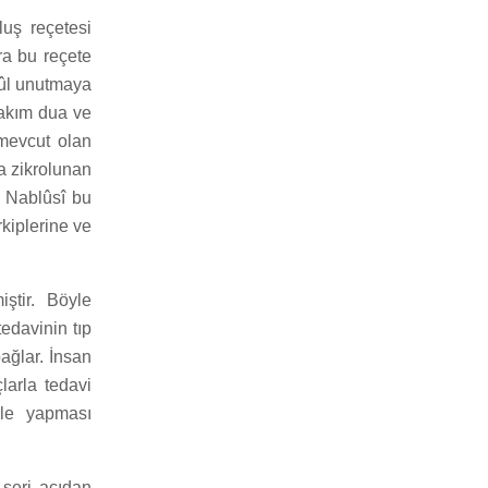
luş reçetesi
ira bu reçete
kûl unutmaya
rtakım dua ve
 mevcut olan
da zikrolunan
. Nablûsî bu
kiplerine ve
ştir. Böyle
tedavinin tıp
ağlar. İnsan
larla tedavi
yle yapması
-şeri açıdan