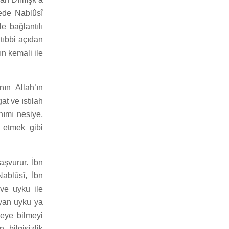
lede Nablûsî
e bağlantılı
tıbbi açıdan
ın kemali ile
ın Allah’ın
t ve ıstılah
nımı nesiye,
k etmek gibi
aşvurur. İbn
ablûsî, İbn
 ve uyku ile
syan uyku ya
şeye bilmeyi
 bilgisizlik