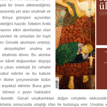
ek bir önem atfetmediğimiz
r arasında yer alan unutmak ve
 dünya görüşleri açısından
teliğini haizdir. Nitekim Antik
asının etkin akımlardan olan
revleri ile onlardan bir hayli
en Gnostik akımların ontoloji,
e aksiyolojileri unutma ve
 etrafında döner. Bu akımlar
anın kâmil doğasından düşüşü
ya çıkan ontolojik bir cehalet
kabul ederler ve bu kabule
m ilkeler çerçevesinde bütün
 teşekkül ettirirler. Buna göre
i bilmesi o şeyin hakikatini
 ibarettir. Günah unutkanlıktan doğan cehaletin neticesidi
rlama sonucunda ulaştığı irfan ile kurtuluşa erer. Unutma 