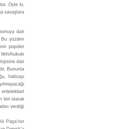
ur. Öyle ki,
ta savaşlara
konuya dair
. Bu yüzden
nin popüler
fıkhi/hukuki
ojisine dair
dır. Bununla
u, hafızayı
ayılmayacağı
 entelektüel
 biri olarak
dını verdiği
Ali Paşa’nın
dan Dımışk’a