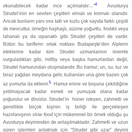
4
okunabilecek kadar ince açılmalıdır…”
Avusturya
Strudel’inin en sevilen çeşitleri elmalı ve kremalı olanıdır.
Ancak bunların yanı sıra tatlı ve tuzlu çok sayıda farklı çeşidi
de mevcuttur, örneğin haşhaşlı, süzme yoğurtlu, fındıklı veya
lahanalı ya da ıspanaklı gibi Strudel çeşitleri de vardır.
Bütün bu tariflerin ortak noktası Budapeşte’den Alplerin
eteklerine kadar tüm Strudel uzmanlarının önemle
vurguladıkları gibi, milföy veya başka hamurlardan değil,
Strudel hamurundan oluşmalarıdır. Bu hamur; un, su, tuz ve
biraz yağdan meydana gelir, kullanılan una göre bazen çok
5
az yumurta da eklenir.
Hamur enine ve boyuna çekildiğine
yırtılmayacak kadar esnek ve yumuşak olana kadar
yoğurulur ve dövülür. Strudel’in
hüner isteyen, zahmetli ve
genellikle birçok kişinin iş birliği ile gerçekleşen
hazırlanışının
slow food
için mükemmel bir örnek olduğu şu
Avusturya deyiminden de anlaşılmaktadır: Zahmetli ve uzun
süren işlemleri anlatmak için “Strudel gibi uzar” deyimi