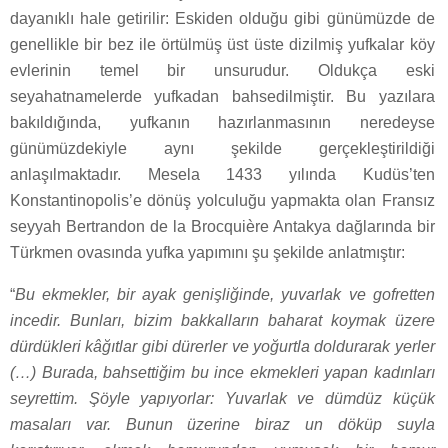
dayanıklı hale getirilir: Eskiden olduğu gibi günümüzde de
genellikle bir bez ile örtülmüş üst üste dizilmiş yufkalar köy
evlerinin temel bir unsurudur. Oldukça eski
seyahatnamelerde yufkadan bahsedilmiştir. Bu yazılara
bakıldığında, yufkanın hazırlanmasının neredeyse
günümüzdekiyle aynı şekilde gerçekleştirildiği
anlaşılmaktadır. Mesela 1433 yılında Kudüs’ten
Konstantinopolis’e dönüş yolculuğu yapmakta olan Fransız
seyyah Bertrandon de la Brocquière Antakya dağlarında bir
Türkmen ovasında yufka yapımını şu şekilde anlatmıştır:
“
Bu ekmekler, bir ayak genişliğinde, yuvarlak ve gofretten
incedir. Bunları, bizim bakkalların baharat koymak üzere
dürdükleri kâğıtlar gibi dürerler ve yoğurtla doldurarak yerler
(…) Burada, bahsettiğim bu ince ekmekleri yapan kadınları
seyrettim. Şöyle yapıyorlar: Yuvarlak ve dümdüz küçük
masaları var. Bunun üzerine biraz un döküp suyla