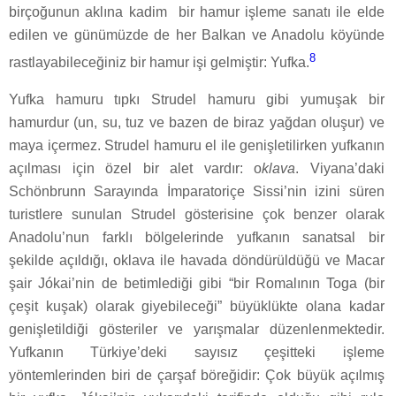
birçoğunun aklına kadim
bir hamur işleme sanatı ile elde
edilen ve günümüzde de her Balkan ve Anadolu köyünde
8
rastlayabileceğiniz bir hamur işi gelmiştir: Yufka.
Yufka hamuru tıpkı Strudel hamuru gibi yumuşak bir
hamurdur (un, su, tuz ve bazen de biraz yağdan oluşur) ve
maya içermez. Strudel hamuru el ile genişletilirken yufkanın
açılması için özel bir alet vardır: o
klava
. Viyana’daki
Schönbrunn Sarayında İmparatoriçe Sissi’nin izini süren
turistlere sunulan Strudel gösterisine çok benzer olarak
Anadolu’nun farklı bölgelerinde yufkanın sanatsal bir
şekilde açıldığı, oklava ile havada döndürüldüğü ve Macar
şair Jókai’nin de betimlediği gibi “bir Romalının Toga (bir
çeşit kuşak) olarak giyebileceği” büyüklükte olana kadar
genişletildiği gösteriler ve yarışmalar düzenlenmektedir.
Yufkanın Türkiye’deki sayısız çeşitteki işleme
yöntemlerinden biri de çarşaf böreğidir: Çok büyük açılmış