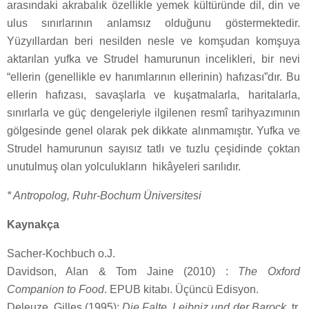
arasındaki akrabalık özellikle yemek kültüründe dil, din ve
ulus sınırlarının anlamsız olduğunu göstermektedir.
Yüzyıllardan beri nesilden nesle ve komşudan komşuya
aktarılan yufka ve Strudel hamurunun incelikleri, bir nevi
“ellerin (genellikle ev hanımlarının ellerinin) hafızası”dır. Bu
ellerin hafızası, savaşlarla ve kuşatmalarla, haritalarla,
sınırlarla ve güç dengeleriyle ilgilenen resmî tarihyazımının
gölgesinde genel olarak pek dikkate alınmamıştır. Yufka ve
Strudel hamurunun sayısız tatlı ve tuzlu çeşidinde çoktan
unutulmuş olan yolculukların
hikâyeleri sarılıdır.
* Antropolog, Ruhr-Bochum Üniversitesi
Kaynakça
Sacher-Kochbuch o.J.
Davidson, Alan & Tom Jaine (2010) :
The Oxford
Companion to Food
. EPUB kitabı. Üçüncü Edisyon.
Deleuze, Gilles (1995):
Die Falte. Leibniz und der Barock
. tr.