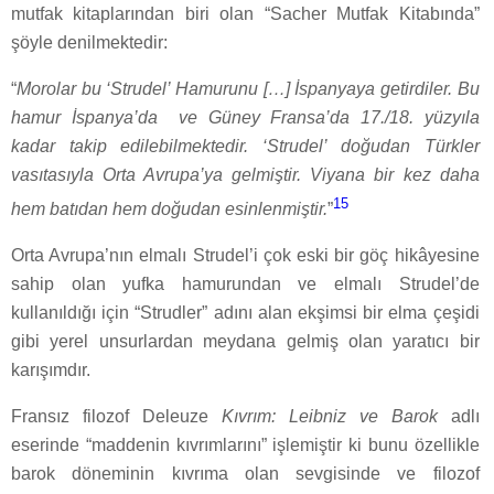
mutfak kitaplarından biri olan “Sacher Mutfak Kitabında”
şöyle denilmektedir:
“
Morolar bu ‘Strudel’ Hamurunu […] İspanyaya getirdiler. Bu
hamur İspanya’da
ve Güney Fransa’da 17./18. yüzyıla
kadar takip edilebilmektedir. ‘Strudel’ doğudan Türkler
vasıtasıyla Orta Avrupa’ya gelmiştir. Viyana bir kez daha
15
hem batıdan hem doğudan esinlenmiştir.
”
Orta Avrupa’nın elmalı Strudel’i çok eski bir göç hikâyesine
sahip olan yufka hamurundan ve elmalı Strudel’de
kullanıldığı için “Strudler” adını alan ekşimsi bir elma çeşidi
gibi yerel unsurlardan meydana gelmiş olan yaratıcı bir
karışımdır.
Fransız filozof Deleuze
Kıvrım: Leibniz ve Barok
adlı
eserinde “maddenin kıvrımlarını” işlemiştir ki bunu özellikle
barok döneminin kıvrıma olan sevgisinde ve filozof