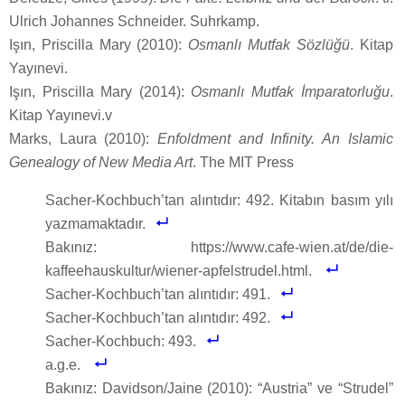
Ulrich Johannes Schneider. Suhrkamp.
Işın, Priscilla Mary (2010):
Osmanlı Mutfak Sözlüğü
. Kitap
Yayınevi.
Işın, Priscilla Mary (2014):
Osmanlı Mutfak İmparatorluğu
.
Kitap Yayınevi.v
Marks, Laura (2010):
Enfoldment and Infinity. An Islamic
Genealogy of New Media Art
. The MIT Press
Sacher-Kochbuch’tan alıntıdır: 492. Kitabın basım yılı
yazmamaktadır.
Bakınız:
https://www.cafe-wien.at/de/die-
kaffeehauskultur/wiener-apfelstrudel.html
.
Sacher-Kochbuch’tan alıntıdır: 491.
Sacher-Kochbuch’tan alıntıdır: 492.
Sacher-Kochbuch: 493.
a.g.e.
Bakınız: Davidson/Jaine (2010): “Austria” ve “Strudel”