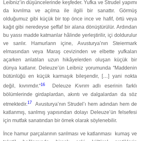
Leibniz’in düşüncelerinde keşfeder. Yufka ve Strudel yapımı
da kıvrılma ve açılma ile ilgili bir sanattır. Görmüş
olduğumuz gibi küçük bir top önce ince ve hafif, örtü veya
kağıt gibi neredeyse şeffaf bir alana dönüştürülür. Ardından
bu yassı madde katmanlar hâlinde yerleştirilir, içi doldurulur
ve sarılır. Hamurların içine, Avusturya’nın Steiermark
elmasından veya Maraş cevizinden ve elbette yufkaları
açarken anlatılan uzun hikâyelerden oluşan küçük bir
dünya katlanır. Deleuze’ün Leibniz yorumunda “Maddenin
bütünlüğü en küçük karmaşık bileşendir, […] yani nokta
16
değil, kıvrımdır.“
Deleuze
Kıvrım
adlı eserinin farklı
bölümlerinde girdaplardan, akıntı ve dalgalardan da söz
17
etmektedir.
Avusturya’nın Strudel’ı hem adından hem de
katlanmış, sarılmış yapısından dolayı Deleuze’ün felsefesi
için mutfak sanatından bir örnek olarak söylenebilir.
İnce hamur parçalarının sarılması ve katlanması
kumaş ve