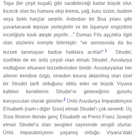
Toga (bir çeşit kuşak) gibi sarabileceği kadar büyük olur.
İncecik olan bu hamura ekşi krema, yağ, kuru üzüm, badem
veya farklı harçlar serpilir. Ardından bir Boa yılanı gibi
yuvarlanarak tepsiye yerleştirilir ve bir İspanyol engizitörü
inceliğiyle kısık ateşte pişirilir…” Dumas Fils aşçılıkla ilgili
olan sözlerini ironiyle bitirmiştir: “ve sonrasında da bu
1
lezzeti tanımayan barbar halklara acırlar!”.
Strudel,
özellikle de en ünlü çeşidi olan elmalı Strudel, Avusturya
mutfağının efsanevi lezzetlerinden biridir. Avusturyalılar her
ailenin kendine özgü, nineden toruna aktarılmış olan özel
bir Strudel tarifi olduğunu iddia eder ve büyük Viyana
kafeleri kendilerini Strudel’ın geleneğinin gururlu
2
koruyucuları olarak görürler.
Ünlü Avusturya İmparatoriçesi
Elisabeth (nam-ı diğer Sissi) elmalı Strudel’ı çok severdi: Üç
Sissi filminin ilkinde genç Elisabeth ve Prens Franz Joseph
elmalı Strudel’a olan sevgileri sayesinde sevgili olurlar.
Ünlü imparatoriçenin yaşamış olduğu Viyana’daki