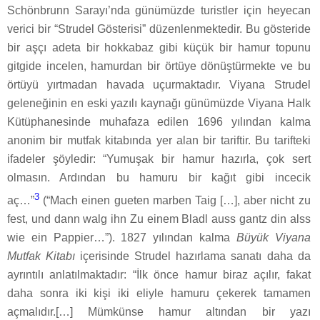
Schönbrunn Sarayı’nda günümüzde turistler için heyecan
verici bir “Strudel Gösterisi” düzenlenmektedir. Bu gösteride
bir aşçı adeta bir hokkabaz gibi küçük bir hamur topunu
gitgide incelen, hamurdan bir örtüye dönüştürmekte ve bu
örtüyü yırtmadan havada uçurmaktadır. Viyana Strudel
geleneğinin en eski yazılı kaynağı günümüzde Viyana Halk
Kütüphanesinde muhafaza edilen 1696 yılından kalma
anonim bir mutfak kitabında yer alan bir tariftir. Bu tarifteki
ifadeler şöyledir: “Yumuşak bir hamur hazırla, çok sert
olmasın. Ardından bu hamuru bir kağıt gibi incecik
3
aç…”
(“Mach einen gueten marben Taig […], aber nicht zu
fest, und dann walg ihn Zu einem Bladl auss gantz din alss
wie ein Pappier…”). 1827 yılından kalma
Büyük Viyana
Mutfak Kitabı
içerisinde Strudel hazırlama sanatı daha da
ayrıntılı anlatılmaktadır: “İlk önce hamur biraz açılır, fakat
daha sonra iki kişi iki eliyle hamuru çekerek tamamen
açmalıdır.[…] Mümkünse hamur altından bir yazı