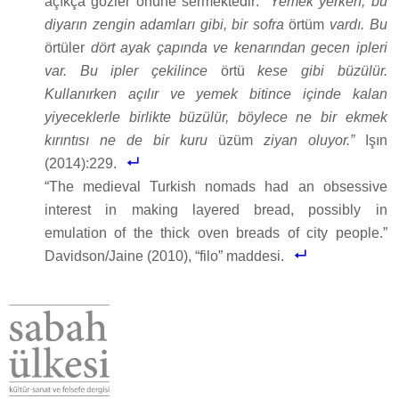
açıkça gözler önüne sermektedir: “
Yemek yerken, bu
diyarın zengin adamları gibi, bir sofra
örtüm
vardı. Bu
örtüler
dört ayak çapında ve kenarından gecen ipleri
var. Bu ipler çekilince
örtü
kese gibi büzülür.
Kullanırken açılır ve yemek bitince içinde kalan
yiyeceklerle birlikte büzülür, böylece ne bir ekmek
kırıntısı ne de bir kuru
üzüm
ziyan oluyor.”
Işın
(2014):229.
“The medieval Turkish nomads had an obsessive
interest in making layered bread, possibly in
emulation of the thick oven breads of city people.”
Davidson/Jaine (2010), “filo” maddesi.