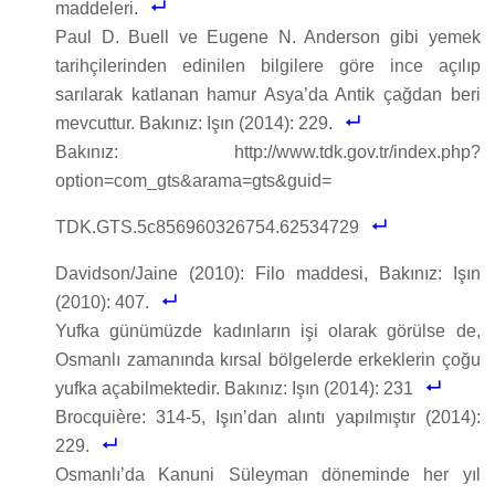
maddeleri.
Paul D. Buell ve Eugene N. Anderson gibi yemek
tarihçilerinden edinilen bilgilere göre ince açılıp
sarılarak katlanan hamur Asya’da Antik çağdan beri
mevcuttur. Bakınız: Işın (2014): 229.
Bakınız:
http://www.tdk.gov.tr/index.php?
option=com_gts&arama=gts&guid=
TDK.GTS.5c856960326754.62534729
Davidson/Jaine (2010): Filo maddesi, Bakınız: Işın
(2010): 407.
Yufka günümüzde kadınların işi olarak görülse de,
Osmanlı zamanında kırsal bölgelerde erkeklerin çoğu
yufka açabilmektedir. Bakınız: Işın (2014): 231
Brocquière: 314-5, Işın’dan alıntı yapılmıştır (2014):
229.
Osmanlı’da Kanuni Süleyman döneminde her yıl