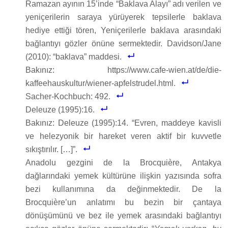
Ramazan ayının 15’inde “Baklava Alayı” adı verilen ve
yeniçerilerin saraya yürüyerek tepsilerle baklava
hediye ettiği tören, Yeniçerilerle baklava arasındaki
bağlantıyı gözler önüne sermektedir. Davidson/Jane
(2010): “baklava” maddesi.
Bakınız: https://www.cafe-wien.at/de/die-
kaffeehauskultur/wiener-apfelstrudel.html.
Sacher-Kochbuch: 492.
Deleuze (1995):16.
Bakınız: Deleuze (1995):14. “Evren, maddeye kavisli
ve helezyonik bir hareket veren aktif bir kuvvetle
sıkıştırılır. […]”.
Anadolu gezgini de la Brocquière, Antakya
dağlarındaki yemek kültürüne ilişkin yazısında sofra
bezi kullanımına da değinmektedir. De la
Brocquière’un anlatımı bu bezin bir çantaya
dönüşümünü ve bez ile yemek arasındaki bağlantıyı