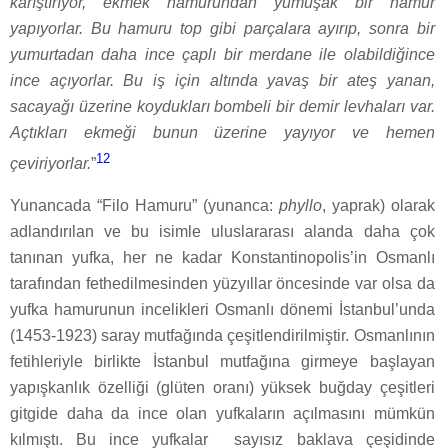
karıştırıyor, ekmek hamurundan yumuşak bir hamur
yapıyorlar. Bu hamuru top gibi parçalara ayırıp, sonra bir
yumurtadan daha ince çaplı bir merdane ile olabildiğince
ince açıyorlar. Bu iş için altında yavaş bir ateş yanan,
sacayağı üzerine koydukları bombeli bir demir levhaları var.
Açtıkları ekmeği bunun üzerine yayıyor ve hemen
12
çeviriyorlar.
”
Yunancada “Filo Hamuru” (yunanca:
phyllo
, yaprak) olarak
adlandırılan ve bu isimle uluslararası alanda daha çok
tanınan yufka, her ne kadar Konstantinopolis’in Osmanlı
tarafından fethedilmesinden yüzyıllar öncesinde var olsa da
yufka hamurunun incelikleri Osmanlı dönemi İstanbul’unda
(1453-1923) saray mutfağında çeşitlendirilmiştir. Osmanlının
fetihleriyle birlikte İstanbul mutfağına girmeye başlayan
yapışkanlık özelliği (glüten oranı) yüksek buğday çeşitleri
gitgide daha da ince olan yufkaların açılmasını mümkün
kılmıştı. Bu ince yufkalar
sayısız baklava çeşidinde