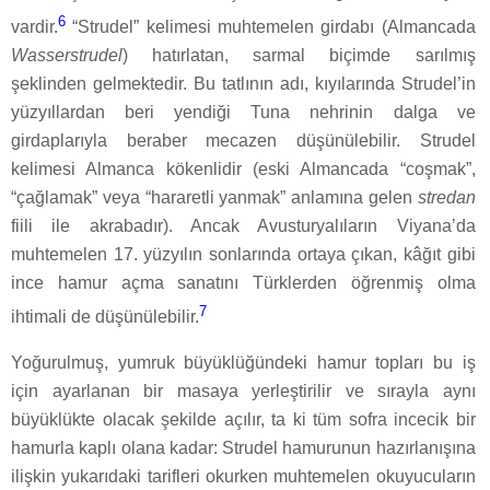
6
vardir.
“Strudel” kelimesi muhtemelen girdabı (Almancada
Wasserstrudel
) hatırlatan, sarmal biçimde sarılmış
şeklinden gelmektedir. Bu tatlının adı, kıyılarında Strudel’in
yüzyıllardan beri yendiği Tuna nehrinin dalga ve
girdaplarıyla beraber mecazen düşünülebilir. Strudel
kelimesi Almanca kökenlidir (eski Almancada “coşmak”,
“çağlamak” veya “hararetli yanmak” anlamına gelen
stredan
fiili ile akrabadır). Ancak Avusturyalıların Viyana’da
muhtemelen 17. yüzyılın sonlarında ortaya çıkan, kâğıt gibi
ince hamur açma sanatını Türklerden öğrenmiş olma
7
ihtimali de düşünülebilir.
Yoğurulmuş, yumruk büyüklüğündeki hamur topları bu iş
için ayarlanan bir masaya yerleştirilir ve sırayla aynı
büyüklükte olacak şekilde açılır, ta ki tüm sofra incecik bir
hamurla kaplı olana kadar: Strudel hamurunun hazırlanışına
ilişkin yukarıdaki tarifleri okurken muhtemelen okuyucuların