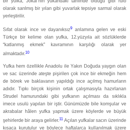
bir yufka, Jókai’nin yukarıdaki tarifinde olduğu gibi rulo
olarak sarılmış bir yılan gibi yuvarlak tepsiye sarmal olarak
yerleştirilir.
9
Sıfat olarak ince ve dayanıksız
anlamına gelen ve eski
Türkçe bir kelime olan yufka, 12.yüzyıla ait sözlüklerde
“katlanmış ekmek” kavramının karşılığı olarak yer
10
almaktadır.
Yufka hem özellikle Anadolu ile Yakın Doğuda yaygın olan
ve sac üzerinde ateşte pişirilen çok ince bir ekmeğin hem
de börek ve baklavanın yapıldığı ince açılmış hamurların
adıdır. Tıpkı birçok kişinin ortak çalışmasıyla hazırlanan
Strudel hamurundaki gibi yufkanın açılması da sıklıkla
imece usulü yapılan bir iştir. Günümüzde bile komşular ve
akrabalar hâlen yufka yapmak üzere köylerde ve büyük
11
şehirlerde bir araya gelirler.
Açılan yufkalar sacın üzerinde
kısaca kurutulur ve böylece haftalarca kullanılmak üzere