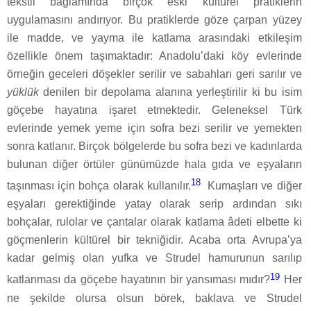
tekstil bağlamında birçok eski kültürel pratiklerin
uygulamasını andırıyor. Bu pratiklerde göze çarpan yüzey
ile madde, ve yayma ile katlama arasındaki etkileşim
özellikle önem taşımaktadır: Anadolu’daki köy evlerinde
örneğin geceleri döşekler serilir ve sabahları geri sarılır ve
yüklük
denilen bir depolama alanına yerleştirilir ki bu isim
göçebe hayatına işaret etmektedir. Geleneksel Türk
evlerinde yemek yeme için sofra bezi serilir ve yemekten
sonra katlanır. Birçok bölgelerde bu sofra bezi ve kadınlarda
bulunan diğer örtüler günümüzde hala gıda ve eşyaların
18
taşınması için bohça olarak kullanılır.
Kumaşları ve diğer
eşyaları gerektiğinde yatay olarak serip ardından sıkı
bohçalar, rulolar ve çantalar olarak katlama âdeti elbette ki
göçmenlerin kültürel bir tekniğidir. Acaba orta Avrupa’ya
kadar gelmiş olan yufka ve Strudel hamurunun sarılıp
19
katlanması da göçebe hayatının bir yansıması mıdır?
Her
ne şekilde olursa olsun börek, baklava ve Strudel