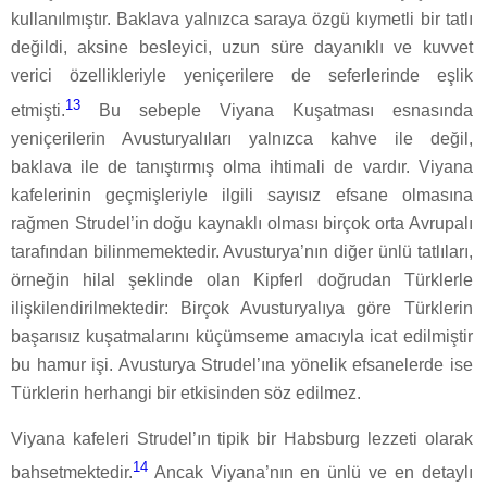
kullanılmıştır. Baklava yalnızca saraya özgü kıymetli bir tatlı
değildi, aksine besleyici, uzun süre dayanıklı ve kuvvet
verici özellikleriyle yeniçerilere de seferlerinde eşlik
13
etmişti.
Bu sebeple Viyana Kuşatması esnasında
yeniçerilerin Avusturyalıları yalnızca kahve ile değil,
baklava ile de tanıştırmış olma ihtimali de vardır. Viyana
kafelerinin geçmişleriyle ilgili sayısız efsane olmasına
rağmen Strudel’in doğu kaynaklı olması birçok orta Avrupalı
tarafından bilinmemektedir. Avusturya’nın diğer ünlü tatlıları,
örneğin hilal şeklinde olan Kipferl doğrudan Türklerle
ilişkilendirilmektedir: Birçok Avusturyalıya göre Türklerin
başarısız kuşatmalarını küçümseme amacıyla icat edilmiştir
bu hamur işi. Avusturya Strudel’ına yönelik efsanelerde ise
Türklerin herhangi bir etkisinden söz edilmez.
Viyana kafeleri Strudel’ın tipik bir Habsburg lezzeti olarak
14
bahsetmektedir.
Ancak Viyana’nın en ünlü ve en detaylı