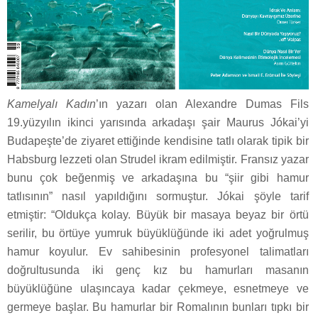
Kamelyalı Kadın
’ın yazarı olan Alexandre Dumas Fils
19.yüzyılın ikinci yarısında arkadaşı şair Maurus Jókai’yi
Budapeşte’de ziyaret ettiğinde kendisine tatlı olarak tipik bir
Habsburg lezzeti olan Strudel ikram edilmiştir. Fransız yazar
bunu çok beğenmiş ve arkadaşına bu “şiir gibi hamur
tatlısının” nasıl yapıldığını sormuştur. Jókai şöyle tarif
etmiştir: “Oldukça kolay. Büyük bir masaya beyaz bir örtü
serilir, bu örtüye yumruk büyüklüğünde iki adet yoğrulmuş
hamur koyulur. Ev sahibesinin profesyonel talimatları
doğrultusunda iki genç kız bu hamurları masanın
büyüklüğüne ulaşıncaya kadar çekmeye, esnetmeye ve
germeye başlar. Bu hamurlar bir Romalının bunları tıpkı bir