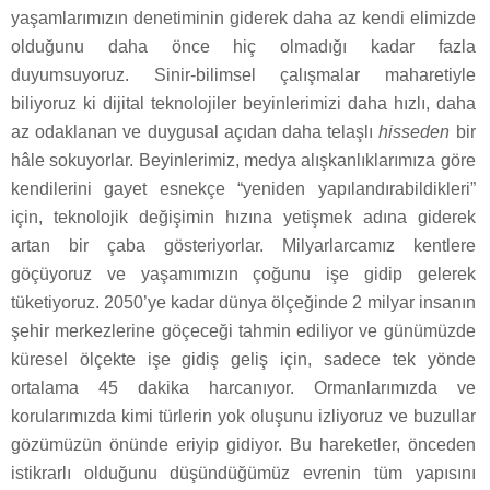
yaşamlarımızın denetiminin giderek daha az kendi elimizde
olduğunu daha önce hiç olmadığı kadar fazla
duyumsuyoruz. Sinir-bilimsel çalışmalar maharetiyle
biliyoruz ki dijital teknolojiler beyinlerimizi daha hızlı, daha
az odaklanan ve duygusal açıdan daha telaşlı
hisseden
bir
hâle sokuyorlar. Beyinlerimiz, medya alışkanlıklarımıza göre
kendilerini gayet esnekçe “yeniden yapılandırabildikleri”
için, teknolojik değişimin hızına yetişmek adına giderek
artan bir çaba gösteriyorlar. Milyarlarcamız kentlere
göçüyoruz ve yaşamımızın çoğunu işe gidip gelerek
tüketiyoruz. 2050’ye kadar dünya ölçeğinde 2 milyar insanın
şehir merkezlerine göçeceği tahmin ediliyor ve günümüzde
küresel ölçekte işe gidiş geliş için, sadece tek yönde
ortalama 45 dakika harcanıyor. Ormanlarımızda ve
korularımızda kimi türlerin yok oluşunu izliyoruz ve buzullar
gözümüzün önünde eriyip gidiyor. Bu hareketler, önceden
istikrarlı olduğunu düşündüğümüz evrenin tüm yapısını