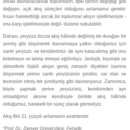
ahlaki davranacaksak toplumların, tıpkı tarihin değiştiği gibi
değişen, açık akış süreçleri olduğunu anlamamız gerekir.
İnsan hareketliliği ancak
bir toplumsal akışın
işletilmesiyle -
ona karşı işletilmesiyle değil- düzene sokulabilir.
Dahası, yeryüzü bizzat akış hâlinde değilmiş de durağan bir
yermiş gibi düşünerek davranmaya yatkın olduğumuz için
sanki yeryüzü -ve kendilerimiz- de aynı kalacakmış gibi onu
kirletmeye ve tahrip etmeye eğilimliyiz. Jeolojik, biyolojik ve
atmosferle ilişkili akışın geniş zamanlı ölçekleri üzerine
düşünmek yerine sanki yeryüzünün şimdisi, var olan ve
tecessüm etmiş tek şimdiymiş gibi davranıyoruz. Zannımca,
böyle yapmak yerine yeryüzünü, kendisinden ayrı
olmadığımız aksine
kendisiyle birlikte akış hâlinde
olduğumuz, hareketli bir süreç olarak görmeliyiz.
Akış fikri 21. yüzyılı anlamanın anahtarıdır.
*Prof. Dr., Denver Üniversitesi, Felsefe