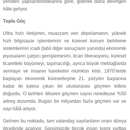
yeniden yapılandırıldıklarına göre, giderek daha devingen
hâle geliyor.
Toplu Göç
Ultra hızlı iletişimin, muazzam veri depolamanın, yüksek
hızlı bilgisayar işlemlerinin ve küresel konum belirleme
sistemlerinin icadı (tabii diğer sonuçların yanında) ekonomik
piyasaların çarpıcı genişlemesini, ticari liberasyonu, küresel
ticaretteki büyümeyi, taşımacılığı, ayrıca büyük meblağlarda
sermaye ve insanın hareketini mümkün kıldı. 1970’lerde
başlayan ekonomik küreselleşme 21. yüzyılın başlarına
kadar iki katına çıkan bir uluslararası göçmen kitlesi
doğurdu. O tarihten itibaren göçmen sayısı neredeyse %50
artmış durumda. Bugün bir milyardan fazla göçmen var ve
sayı hâlâ artıyor.
Gelinen bu noktada, tam vatandaş sayılanların oranı dünya
ölçeğinde azalıyor. Günümüzde birçok insan kısmi yurttaş