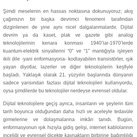
Şimdi meselenin en hassas noktasına dokunuyoruz; akış
çağımızın bir başka devrimci fenomeni tarafından
dizginlenen de yine aynı nicel dalgalanmalardır. Dijital
devrim ya da kaset, plak ve gazete gibi analog
teknolojilerinin kenara konması 1940’lar-1970’lerde
kuantum-elektrik sinyallerini “0” ve “1” mantığıyla işleyen
ikili dile -yani enformasyona- kodlayabilen transistörler, ışık
yayan diyotlar, lazerler ve diğer teknolojilerin keşfiyle
başladı. Yaklaşık olarak 21. yüzyılın başlarında dünyanın
sadece yarısından fazlası dijital teknolojileri kullanıyordu,
oysa şimdilerde bu teknolojiler nerdeyse evrensel oldular.
Dijital teknolojilere geçiş ayrıca, insanların ve şeylerin tüm
tarih boyunca olduğundan daha hızlı ve aceleyle tedavüle
girmelerine ve dolaşmalarına imkân tanıdı. Bugün,
enformasyonun ışık hızıyla gidiş gelişi, internet kablolarının
inceliği ve evrensel ölçekte kaynakların birbirine bağımlılığı