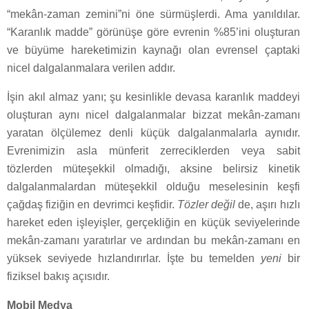
“mekân-zaman zemini”ni öne sürmüşlerdi. Ama yanıldılar.
“Karanlık madde” görünüşe göre evrenin %85’ini oluşturan
ve büyüme hareketimizin kaynağı olan evrensel çaptaki
nicel dalgalanmalara verilen addır.
İşin akıl almaz yanı; şu kesinlikle devasa karanlık maddeyi
oluşturan aynı nicel dalgalanmalar bizzat mekân-zamanı
yaratan ölçülemez denli küçük dalgalanmalarla aynıdır.
Evrenimizin asla münferit zerreciklerden veya sabit
tözlerden müteşekkil olmadığı, aksine belirsiz kinetik
dalgalanmalardan müteşekkil olduğu meselesinin keşfi
çağdaş fiziğin en devrimci keşfidir.
Tözler değil
de, aşırı hızlı
hareket eden işleyişler, gerçekliğin en küçük seviyelerinde
mekân-zamanı yaratırlar ve ardından bu mekân-zamanı en
yüksek seviyede hızlandırırlar. İşte bu temelden
yeni
bir
fiziksel bakış açısıdır.
Mobil Medya