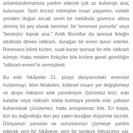
anlamlandırmamıza yardım edecek çok az kullanışlı araç
bulunuyor. Tarih öncesi mitolojiler insan yaşamını, sürekli
yeniden doğan ancak sınırlı bir mekânda güvence altına
alınmış bir şey olarak tanımlar; bir “evrensel yumurta” veya
“besleyici toprak ana.” Antik filozoflar da tanrısal feleğin
etrafında dönen istikrarlı, durağan bir evren tasvir ederler.
Rönesans bilimi bizleri, saati kuran tanrısal bir elle istikrarlı
kılmıştı. Hatta modern fizikçiler bile bizlere genel göreliliğin
“istikrarlı evreni”ni vermişlerdi.
Bu eski hikâyeler 21. yüzyıl dünyasındaki evrensel
hızlanmayı, iklim felaketini, kütlesel insani yer değiştirmeyi
ve akışın miktarını artık yansıtmıyor. Günümüz krizi, eski
kalıplar veya istikrarlı nokta bulmaya yönelik eski çabalar
kullanılarak çözülemez, hatta anlaşılamaz bile. En başta,
bizi bu dağınıklığa iten şey zaten durağan düşünme tarzıdır.
Dünya
mızı
yansıtan ve sorunlar
ımızı
çözmeye yardım
edecek yeni bir hikâyeye, yeni bir senteze ihtiyacımız var.