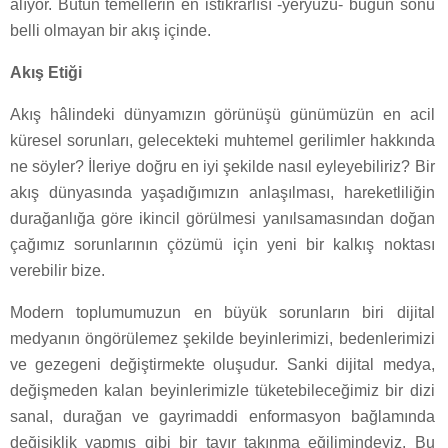
alıyor. Bütün temellerin en istikrarlısı -yeryüzü- bugün sonu
belli olmayan bir akış içinde.
Akış Etiği
Akış hâlindeki dünyamızın görünüşü günümüzün en acil
küresel sorunları, gelecekteki muhtemel gerilimler hakkında
ne söyler? İleriye doğru en iyi şekilde nasıl eyleyebiliriz? Bir
akış dünyasında yaşadığımızın anlaşılması, hareketliliğin
durağanlığa göre ikincil görülmesi yanılsamasından doğan
çağımız sorunlarının çözümü için yeni bir kalkış noktası
verebilir bize.
Modern toplumumuzun en büyük sorunların biri dijital
medyanın öngörülemez şekilde beyinlerimizi, bedenlerimizi
ve gezegeni değiştirmekte oluşudur. Sanki dijital medya,
değişmeden kalan beyinlerimizle tüketebileceğimiz bir dizi
sanal, durağan ve gayrimaddi enformasyon bağlamında
değişiklik yapmış gibi bir tavır takınma eğilimindeyiz. Bu