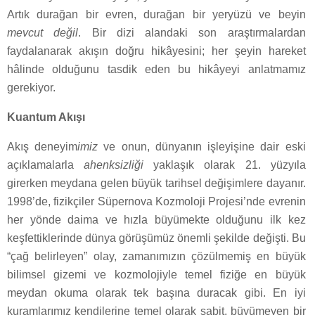
Artık durağan bir evren, durağan bir yeryüzü ve beyin
mevcut değil
. Bir dizi alandaki son araştırmalardan
faydalanarak akışın doğru hikâyesini; her şeyin hareket
hâlinde olduğunu tasdik eden bu hikâyeyi anlatmamız
gerekiyor.
Kuantum Akışı
Akış deneyim
imiz
ve onun, dünyanın işleyişine dair eski
açıklamalarla
ahenksizliği
yaklaşık olarak 21. yüzyıla
girerken meydana gelen büyük tarihsel değişimlere dayanır.
1998’de, fizikçiler Süpernova Kozmoloji Projesi’nde evrenin
her yönde daima ve hızla büyümekte olduğunu ilk kez
keşfettiklerinde dünya görüşümüz önemli şekilde değişti. Bu
“çağ belirleyen” olay, zamanımızın çözülmemiş en büyük
bilimsel gizemi ve kozmolojiyle temel fiziğe en büyük
meydan okuma olarak tek başına duracak gibi. En iyi
kuramlarımız kendilerine temel olarak sabit, büyümeyen bir