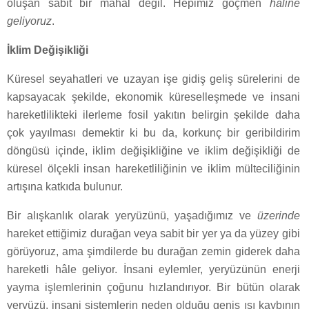
oluşan sabit bir mahal değil. Hepimiz göçmen
hâline
geliyoruz
.
İklim Değişikliği
Küresel seyahatleri ve uzayan işe gidiş geliş sürelerini de
kapsayacak şekilde, ekonomik küreselleşmede ve insani
hareketlilikteki ilerleme fosil yakıtın belirgin şekilde daha
çok yayılması demektir ki bu da, korkunç bir geribildirim
döngüsü içinde, iklim değişikliğine ve iklim değişikliği de
küresel ölçekli insan hareketliliğinin ve iklim mülteciliğinin
artışına katkıda bulunur.
Bir alışkanlık olarak yeryüzünü, yaşadığımız ve
üzerinde
hareket ettiğimiz durağan veya sabit bir yer ya da yüzey gibi
görüyoruz, ama şimdilerde bu durağan zemin giderek daha
hareketli hâle geliyor. İnsani eylemler, yeryüzünün enerji
yayma işlemlerinin çoğunu hızlandırıyor. Bir bütün olarak
yeryüzü, insani sistemlerin neden olduğu geniş ısı kaybının