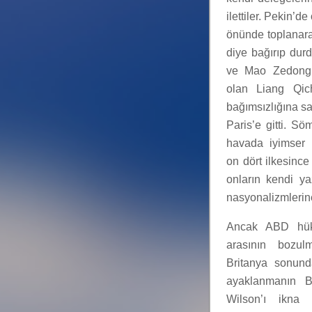
ilettiler. Pekin’d
önünde toplanar
diye bağırıp durd
ve Mao Zedong’u
olan Liang Qich
bağımsızlığına s
Paris’e gitti. S
havada iyimser r
on dört ilkesince
onların kendi yaz
nasyonalizmlerine 
Ancak ABD hükü
arasının bozul
Britanya sonunda
ayaklanmanın Bo
Wilson’ı ikna