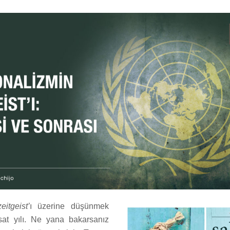
zeitgeist’
ı üzerine düşünmek
rsat yılı. Ne yana bakarsanız