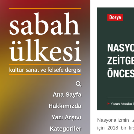
NASYONALİZMİN ZEİTGEİST’I: ÖNCESİ VE SONRASI
Ana Sayfa
Hakkımızda
Yazı Arşivi
Nasyonalizmin
Kategoriler
için 2018 bir fı