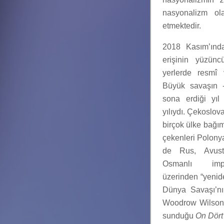
nasyonalizm ol
etmektedir.
2018 Kasım’ınd
erişinin yüzün
yerlerde resmî v
Büyük savaşın -
sona erdiği yı
yılıydı. Çekoslov
birçok ülke bağım
çekenleri Polonya
de Rus, Avust
Osmanlı impara
üzerinden “yenide
Dünya Savaşı’nı
Woodrow Wilson’
sunduğu
On Dört 