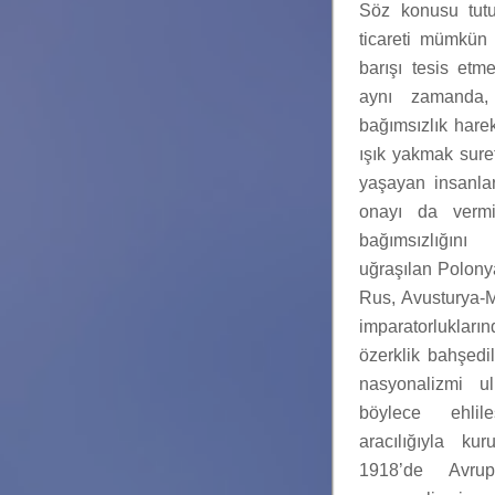
Söz konusu tutu
ticareti mümkün
barışı tesis etm
aynı zamanda,
bağımsızlık hare
ışık yakmak suret
yaşayan insanlar
onayı da verm
bağımsızlığın
uğraşılan Polonya
Rus, Avusturya-
imparatorlukları
özerklik bahşedi
nasyonalizmi ul
böylece ehlile
aracılığıyla ku
1918’de Avru