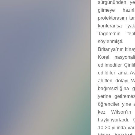
sürgününden yen
gitmeye hazır
protektorasını ta
konferansa yak
Tagore’nin teh
söylenmişti. 
Britanya’nın itinay
Koreli nasyonal
edilmediler. Çinli
edildiler ama Av
ahitten dolayı W
bağımsızlığına g
yerine getireme
öğrenciler yine
kez Wilson’ın k
haykırıyorlardı.
10-20 yılında var