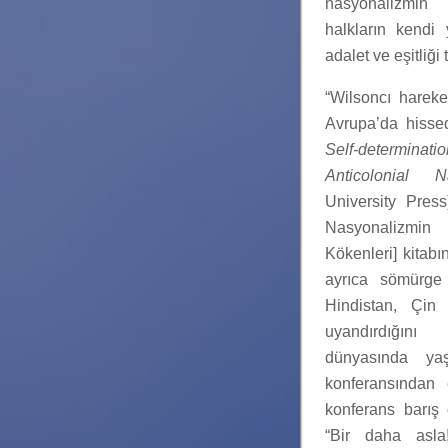
nasyonalizm
halkların kendi 
adalet ve eşitliği
“Wilsoncı hareke
Avrupa’da hissed
Self-determin
Anticolonial Na
University Press
Nasyonalizmin
Kökenleri] kitab
ayrıca sömürge 
Hindistan, Çin
uyandırdığını
dünyasında ya
konferansından 
konferans barış
“Bir daha asla!