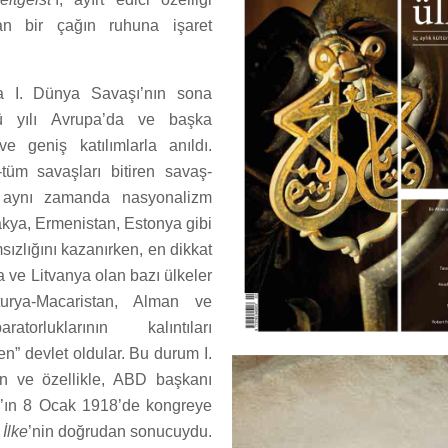
an bir çağın ruhuna işaret
a I. Dünya Savaşı’nın sona
cü yılı Avrupa’da ve başka
e geniş katılımlarla anıldı.
tüm savaşları bitiren savaş-
l aynı zamanda nasyonalizm
akya, Ermenistan, Estonya gibi
sızlığını kazanırken, en dikkat
 ve Litvanya olan bazı ülkeler
urya-Macaristan, Alman ve
torluklarının kalıntıları
n” devlet oldular. Bu durum I.
n ve özellikle, ABD başkanı
ın 8 Ocak 1918’de kongreye
İlke
’nin doğrudan sonucuydu.