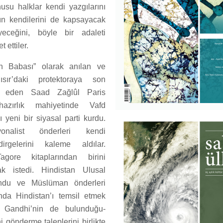
su halklar kendi yazgılarını
ın kendilerini de kapsayacak
yeceğini, böyle bir adaleti
 ettiler.
tin Babası” olarak anılan ve
ısır’daki protektoraya son
ep eden Saad Zağlûl Paris
hazırlık mahiyetinde Vafd
lı yeni bir siyasal parti kurdu.
onalist önderleri kendi
dirgelerini kaleme aldılar.
agore kitaplarından birini
k istedi. Hindistan Ulusal
indu ve Müslüman önderleri
nda Hindistan’ı temsil etmek
e Gandhi’nin de bulunduğu-
i gönderme taleplerini birlikte