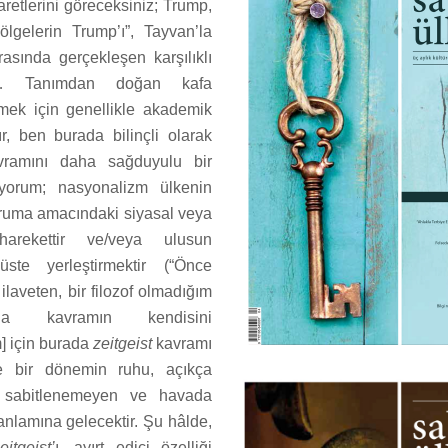
retlerini göreceksiniz; Trump,
bölgelerin Trump’ı”, Tayvan’la
asında gerçekleşen karşılıklı
ği… Tanımdan doğan kafa
lemek için genellikle akademik
ır, ben burada bilinçli olarak
vramını daha sağduyulu bir
yorum; nasyonalizm ülkenin
oruma amacındaki siyasal veya
harekettir ve/veya ulusun
üste yerleştirmektir (“Önce
ilaveten, bir filozof olmadığım
yla kavramın kendisini
] için burada
zeitgeist
kavramı
de bir dönemin ruhu, açıkça
 sabitlenemeyen ve havada
anlamına gelecektir. Şu hâlde,
eitgeist’
ı, ayırt edici özelliği