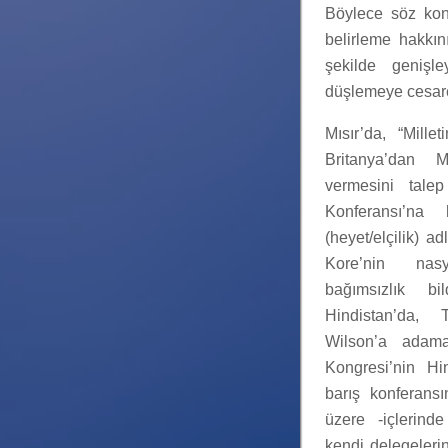
Böylece söz konu
belirleme hakkın
şekilde genişle
düşlemeye cesaret
Mısır’da, “Mille
Britanya’dan M
vermesini tal
Konferansı’na 
(heyet/elçilik) ad
Kore’nin nasy
bağımsızlık bil
Hindistan’da, T
Wilson’a adama
Kongresi’nin H
barış konferansı
üzere -içlerind
kendi delegelerin