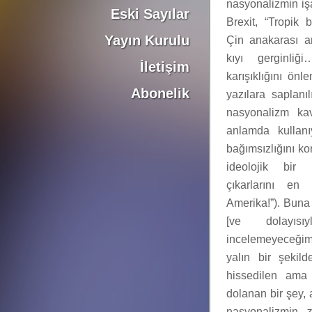
nasyonalizmin işa
Eski Sayılar
Brexit, “Tropik 
Yayın Kurulu
Çin anakarası ar
kıyı gerginli
İletişim
karışıklığını ön
Abonelik
yazılara saplanıl
nasyonalizm ka
anlamda kullanı
bağımsızlığını k
ideolojik bir 
çıkarlarını en 
Amerika!”). Buna 
[ve dolayısı
incelemeyeceğim
yalın bir şekil
hissedilen ama
dolanan bir şey, 
nasyonalizmin
z