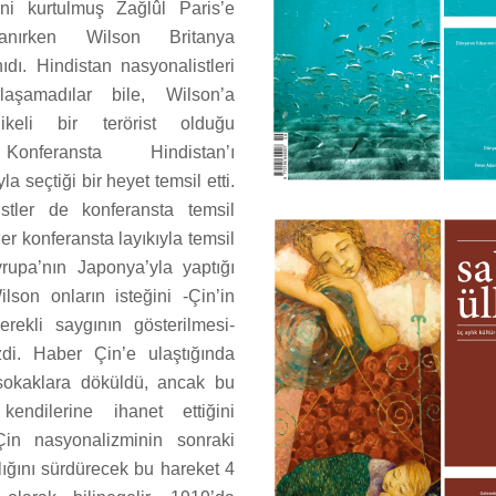
i kurtulmuş Zağlûl Paris’e
lanırken Wilson Britanya
nıdı. Hindistan nasyonalistleri
laşamadılar bile, Wilson’a
likeli bir terörist olduğu
Konferansta Hindistan’ı
la seçtiği bir heyet temsil etti.
istler de konferansta temsil
ler konferansta layıkıyla temsil
rupa’nın Japonya’yla yaptığı
ilson onların isteğini -Çin’in
erekli saygının gösterilmesi-
zdi. Haber Çin’e ulaştığında
 sokaklara döküldü, ancak bu
endilerine ihanet ettiğini
 Çin nasyonalizminin sonraki
lığını sürdürecek bu hareket 4