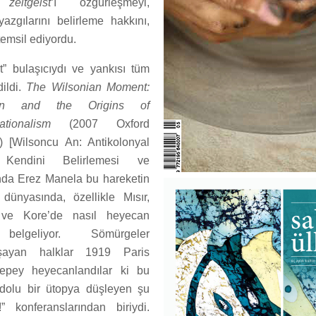
in
zeitgeist’
ı özgürleşmeyi,
yazgılarını belirleme hakkını,
 temsil ediyordu.
t” bulaşıcıydı ve yankısı tüm
ildi.
The Wilsonian Moment:
ation and the Origins of
tionalism
(2007 Oxford
) [Wilsoncu An: Antikolonyal
 Kendini Belirlemesi ve
ında Erez Manela bu hareketin
dünyasında, özellikle Mısır,
 ve Kore’de nasıl heyecan
 belgeliyor. Sömürgeler
şayan halklar 1919 Paris
epey heyecanlandılar ki bu
 dolu bir ütopya düşleyen şu
” konferanslarından biriydi.