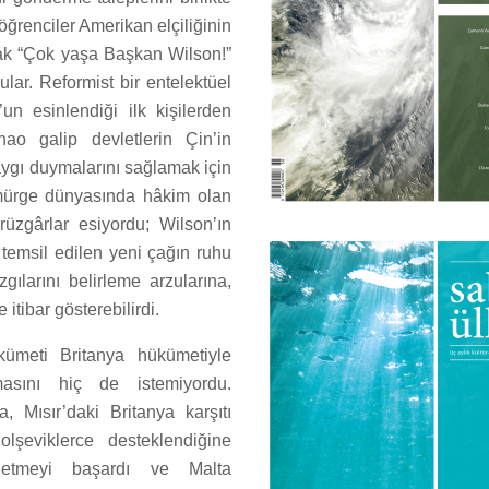
e öğrenciler Amerikan elçiliğinin
ak “Çok yaşa Başkan Wilson!”
ular. Reformist bir entelektüel
n esinlendiği ilk kişilerden
ao galip devletlerin Çin’in
aygı duymalarını sağlamak için
ömürge dünyasında hâkim olan
üzgârlar esiyordu; Wilson’ın
 temsil edilen yeni çağın ruhu
gılarını belirleme arzularına,
itibar gösterebilirdi.
meti Britanya hükümetiyle
masını hiç de istemiyordu.
, Mısır’daki Britanya karşıtı
lşeviklerce desteklendiğine
 etmeyi başardı ve Malta