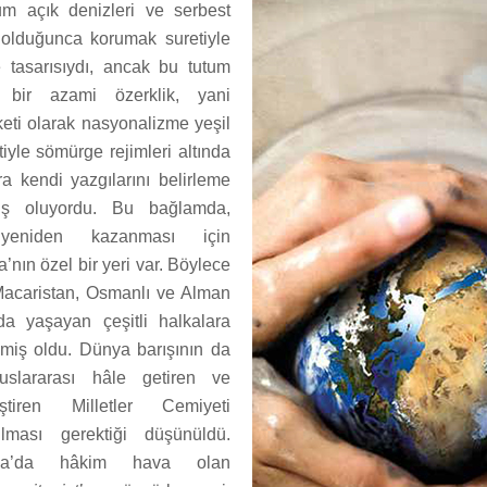
m açık denizleri ve serbest
 olduğunca korumak suretiyle
e tasarısıydı, ancak bu tutum
 bir azami özerklik, yani
keti olarak nasyonalizme yeşil
iyle sömürge rejimleri altında
a kendi yazgılarını belirleme
iş oluyordu. Bu bağlamda,
ı yeniden kazanması için
’nın özel bir yeri var. Böylece
Macaristan, Osmanlı ve Alman
nda yaşayan çeşitli halkalara
lmiş oldu. Dünya barışının da
uslararası hâle getiren ve
ştiren Milletler Cemiyeti
rulması gerektiği düşünüldü.
pa’da hâkim hava olan