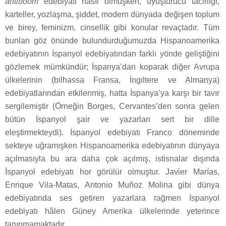
antiboom
edebiyatı hasıl olmuşken, uyuşturucu tacirliği,
karteller, yozlaşma, şiddet, modern dünyada değişen toplum
ve birey, feminizm, cinsellik gibi konular revaçtadır. Tüm
bunları göz önünde bulundurduğumuzda Hispanoamerika
edebiyatının İspanyol edebiyatından farklı yönde geliştiğini
gözlemek mümkündür; İspanya’dan koparak diğer Avrupa
ülkelerinin (bilhassa Fransa, İngiltere ve Almanya)
edebiyatlarından etkilenmiş, hatta İspanya’ya karşı bir tavır
sergilemiştir (Örneğin Borges, Cervantes’den sonra gelen
bütün İspanyol şair ve yazarları sert bir dille
eleştirmekteydi). İspanyol edebiyatı Franco döneminde
sekteye uğramışken Hispanoamerika edebiyatının dünyaya
açılmasıyla bu ara daha çok açılmış, istisnalar dışında
İspanyol edebiyatı hor görülür olmuştur. Javier Marías,
Enrique Vila-Matas, Antonio Muñoz Molina gibi dünya
edebiyatında ses getiren yazarlara rağmen İspanyol
edebiyatı hâlen Güney Amerika ülkelerinde yeterince
tanınmamaktadır.