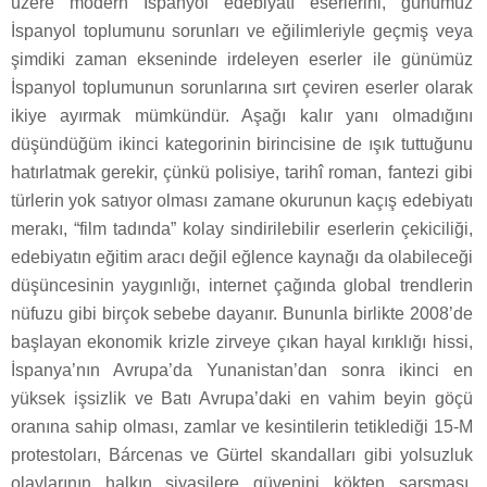
üzere modern İspanyol edebiyatı eserlerini, günümüz
İspanyol toplumunu sorunları ve eğilimleriyle geçmiş veya
şimdiki zaman ekseninde irdeleyen eserler ile günümüz
İspanyol toplumunun sorunlarına sırt çeviren eserler olarak
ikiye ayırmak mümkündür. Aşağı kalır yanı olmadığını
düşündüğüm ikinci kategorinin birincisine de ışık tuttuğunu
hatırlatmak gerekir, çünkü polisiye, tarihî roman, fantezi gibi
türlerin yok satıyor olması zamane okurunun kaçış edebiyatı
merakı, “film tadında” kolay sindirilebilir eserlerin çekiciliği,
edebiyatın eğitim aracı değil eğlence kaynağı da olabileceği
düşüncesinin yaygınlığı, internet çağında global trendlerin
nüfuzu gibi birçok sebebe dayanır. Bununla birlikte 2008’de
başlayan ekonomik krizle zirveye çıkan hayal kırıklığı hissi,
İspanya’nın Avrupa’da Yunanistan’dan sonra ikinci en
yüksek işsizlik ve Batı Avrupa’daki en vahim beyin göçü
oranına sahip olması, zamlar ve kesintilerin tetiklediği 15-M
protestoları, Bárcenas ve Gürtel skandalları gibi yolsuzluk
olaylarının halkın siyasilere güvenini kökten sarsması,