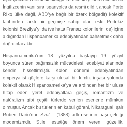
İngilizcenin yanı sıra İspanyolca da resmî dildir, ancak Porto
Riko ülke değil, ABD’ye bağlı bir özerk bölgedir) kolektif
tarihinden farklı bir geçmişe sahip olan eski Portekiz
kolonisi Brezilya’yı da (ve hatta Fransız kolonilerini de) içine
aldığından Hispanoamerika edebiyatından bahsetmek daha
doğru olacaktır.
Hispanoamerika’nın 18. yüzyılda başlayıp 19. yüzyıl
boyunca süren bağımsızlık mücadelesi, edebiyat alanında
kendini hissettirmiştir. Koloni dönemi edebiyatından
emperyalist güçlere karşı ulusal bir kimlik inşası yolunda
kolektif olarak Hispanoamerika’ya ve ardından her bir ulusa
hitap eden yerel edebiyatlara geçiş, romantizm ve
natüralizm gibi çeşitli türlerde verilen eserlerle mümkün
olmuştur. Ancak bu türlerin en kabul göreni, Nikaragualı şair
Ruben Darío’nun
Azul…
(1888) adlı eserinin başı çektiği
modernizmdir. Stile, estetiğe önem veren, güzellik,