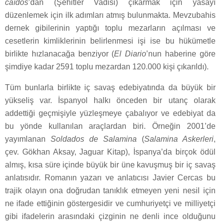
caídos
’dan
(Şehitler Vadisi) çıkarmak için yasayı
düzenlemek için ilk adımları atmış bulunmakta. Mevzubahis
dernek gibilerinin yaptığı toplu mezarların açılması ve
cesetlerin kimliklerinin belirlenmesi işi ise bu hükümetle
birlikte hızlanacağa benziyor (
El Diario
’nun
haberine göre
şimdiye kadar 2591 toplu mezardan 120.000 kişi çıkarıldı).
Tüm bunlarla birlikte iç savaş edebiyatında da büyük bir
yükseliş var. İspanyol halkı önceden bir utanç olarak
addettiği geçmişiyle yüzleşmeye çabalıyor ve edebiyat da
bu yönde kullanılan araçlardan biri. Örneğin 2001’de
yayımlanan
Soldados de Salamina
(
Salamina Askerleri
,
çev. Gökhan Aksay, Jaguar Kitap), İspanya’da birçok ödül
almış, kısa süre içinde büyük bir üne kavuşmuş bir iç savaş
anlatısıdır. Romanın yazarı ve anlatıcısı Javier Cercas bu
trajik olayın ona doğrudan tanıklık etmeyen yeni nesil için
ne ifade ettiğinin göstergesidir ve cumhuriyetçi ve milliyetçi
gibi ifadelerin arasındaki çizginin ne denli ince olduğunu