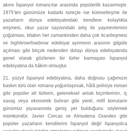
akımı İspanyol romancılar arasında popülerlik kazanmıştır.
1975’ten günümüze kadarki süreçte ise küreselleşme ile
yazarların dünya edebiyatındaki trendlere kolaylıkla
erişmesi, okur yazar sayısındaki artış ile yayınevlerinin
çoğalması, kitabın her zamankinden daha çok ticarileşmesi
ve
highbrow
/
lowbrow
edebiyat ayrımının arasının gitgide
açılması gibi birçok nedenden dolayı dünya edebiyatında
genel olarak gözlenen bir türler karmaşası İspanyol
edebiyatına da hâkim olmuştur.
2
1. yüzyıl İspanyol edebiyatına, daha doğrusu çağımızın
baskın türü olan romana yoğunlaşırsak, hâlâ polisiye roman
gibi popüler alt türlerin, geleneksel anlatı biçimlerinin, iç
savaş veya ekonomik buhran gibi yerel, millî konuların
günümüz piyasasında geniş yer bulduğunu söylemek
mümkündür. Javier Cercas ve Almudena Grandes gibi
popüler yazarların kendilerini İspanyol değil İspanyolca