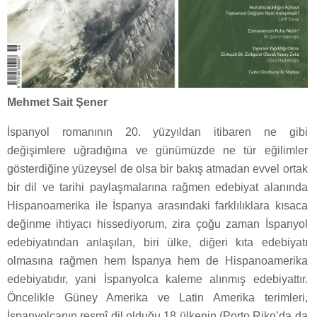
Mehmet Sait Şener
İspanyol romanının 20. yüzyıldan itibaren ne gibi
değişimlere uğradığına ve günümüzde ne tür eğilimler
gösterdiğine yüzeysel de olsa bir bakış atmadan evvel ortak
bir dil ve tarihi paylaşmalarına rağmen edebiyat alanında
Hispanoamerika ile İspanya arasındaki farklılıklara kısaca
değinme ihtiyacı hissediyorum, zira çoğu zaman İspanyol
edebiyatından anlaşılan, biri ülke, diğeri kıta edebiyatı
olmasına rağmen hem İspanya hem de Hispanoamerika
edebiyatıdır, yani İspanyolca kaleme alınmış edebiyattır.
Öncelikle Güney Amerika ve Latin Amerika terimleri,
İspanyolcanın resmî dil olduğu 18 ülkenin (Porto Riko’da da