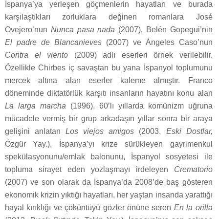
İspanya’ya yerleşen göçmenlerin hayatları ve burada
karşılaştıkları zorluklara değinen romanlara José
Ovejero’nun
Nunca pasa nada
(2007), Belén Gopegui’nin
El padre de Blancanieves
(2007) ve Ángeles Caso’nun
Contra el viento
(2009) adlı eserleri örnek verilebilir.
Özellikle Chirbes iç savaştan bu yana İspanyol toplumunu
mercek altına alan eserler kaleme almıştır. Franco
döneminde diktatörlük karşıtı insanların hayatını konu alan
La larga marcha
(1996), 60’lı yıllarda komünizm uğruna
mücadele vermiş bir grup arkadaşın yıllar sonra bir araya
gelişini anlatan
Los viejos amigos
(2003,
Eski Dostlar,
Özgür Yay.), İspanya’yı krize sürükleyen gayrimenkul
spekülasyonunu/emlak balonunu, İspanyol sosyetesi ile
topluma sirayet eden yozlaşmayı irdeleyen
Crematorio
(2007) ve son olarak da İspanya’da 2008’de baş gösteren
ekonomik krizin yıktığı hayatları, her yaştan insanda yarattığı
hayal kırıklığı ve çöküntüyü gözler önüne seren
En la orilla