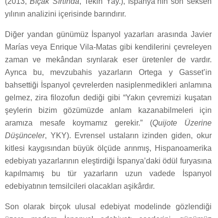
(2013,
Bıçak Sırtında
, Tekin Yay.), İspanya’nın son seksen
yılının analizini içerisinde barındırır.
Diğer yandan günümüz İspanyol yazarları arasında Javier
Marías veya Enrique Vila-Matas gibi kendilerini çevreleyen
zaman ve mekândan sıyrılarak eser üretenler de vardır.
Ayrıca bu, mevzubahis yazarların Ortega y Gasset’in
bahsettiği İspanyol çevrelerden nasiplenmedikleri anlamına
gelmez, zira filozofun dediği gibi “Yakın çevremizi kuşatan
şeylerin bizim gözümüzde anlam kazanabilmeleri için
aramıza mesafe koymamız gerekir.” (
Quijote Üzerine
Düşünceler
, YKY). Evrensel ustaların izinden giden, okur
kitlesi kaygısından büyük ölçüde arınmış, Hispanoamerika
edebiyatı yazarlarının eleştirdiği İspanya’daki ödül furyasına
kapılmamış bu tür yazarların uzun vadede İspanyol
edebiyatının temsilcileri olacakları aşikârdır.
Son olarak birçok ulusal edebiyat modelinde gözlendiği