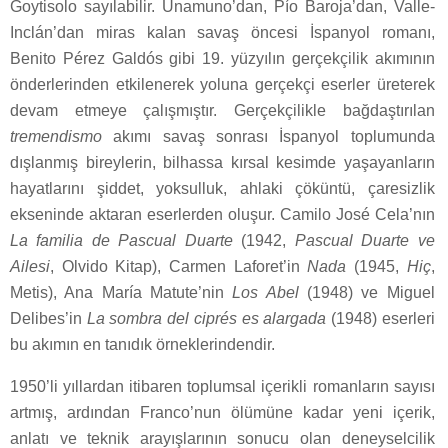
Goytisolo sayılabilir. Unamuno’dan, Pío Baroja’dan, Valle-
Inclán’dan miras kalan savaş öncesi İspanyol romanı,
Benito Pérez Galdós gibi 19. yüzyılın gerçekçilik akımının
önderlerinden etkilenerek yoluna gerçekçi eserler üreterek
devam etmeye çalışmıştır. Gerçekçilikle bağdaştırılan
tremendismo
akımı savaş sonrası İspanyol toplumunda
dışlanmış bireylerin, bilhassa kırsal kesimde yaşayanların
hayatlarını şiddet, yoksulluk, ahlaki çöküntü, çaresizlik
ekseninde aktaran eserlerden oluşur. Camilo José Cela’nın
La
familia de Pascual Duarte
(1942,
Pascual Duarte ve
Ailesi
, Olvido Kitap), Carmen Laforet’in
Nada
(1945,
Hiç
,
Metis), Ana María Matute’nin
Los Abel
(1948) ve Miguel
Delibes’in
La sombra del ciprés es alargada
(1948) eserleri
bu akımın en tanıdık örneklerindendir.
1950’li yıllardan itibaren toplumsal içerikli romanların sayısı
artmış, ardından Franco’nun ölümüne kadar yeni içerik,
anlatı ve teknik arayışlarının sonucu olan deneyselcilik