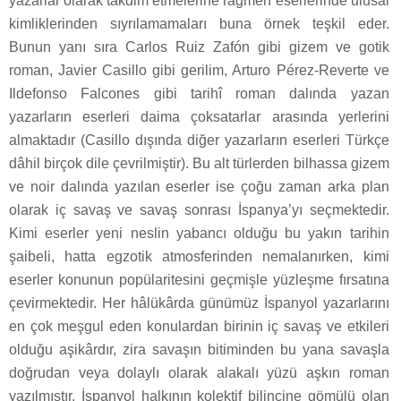
yazarlar olarak takdim etmelerine rağmen eserlerinde ulusal
kimliklerinden sıyrılamamaları buna örnek teşkil eder.
Bunun yanı sıra Carlos Ruiz Zafón gibi gizem ve gotik
roman, Javier Casillo gibi gerilim, Arturo Pérez-Reverte ve
Ildefonso Falcones gibi tarihî roman dalında yazan
yazarların eserleri daima çoksatarlar arasında yerlerini
almaktadır (Casillo dışında diğer yazarların eserleri Türkçe
dâhil birçok dile çevrilmiştir). Bu alt türlerden bilhassa gizem
ve noir dalında yazılan eserler ise çoğu zaman arka plan
olarak iç savaş ve savaş sonrası İspanya’yı seçmektedir.
Kimi eserler yeni neslin yabancı olduğu bu yakın tarihin
şaibeli, hatta egzotik atmosferinden nemalanırken, kimi
eserler konunun popülaritesini geçmişle yüzleşme fırsatına
çevirmektedir. Her hâlükârda günümüz İspanyol yazarlarını
en çok meşgul eden konulardan birinin iç savaş ve etkileri
olduğu aşikârdır, zira savaşın bitiminden bu yana savaşla
doğrudan veya dolaylı olarak alakalı yüzü aşkın roman
yazılmıştır. İspanyol halkının kolektif bilincine gömülü olan