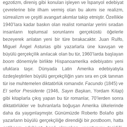
egzotizm, direniş gibi konuları işleyen ve İspanyol edebiyat
çevrelerine bile ilham vermiş olan bu akımı ise realizm,
sürrealizm ve çeşitli avangart akımlar takip etmiştir. Özellikle
1940’lara kadar baskın olan realist romanlar yerini sıradan
insanların toplumsal sorunlarını gerçeküstü öğelerle
bezeyerek anlatan yeni bir türe bırakacaktır. Juan Rulfo,
Miguel Ángel Asturias gibi yazarlarla üne kavuşan ve
büyülü gerçekçilik anılacak olan bu tür, 1960’larda başlayan
boom
dönemiyle birlikte Hispanoamerika edebiyatını yeni
ufuklara taşır. Dünyada Latin Amerika edebiyatıyla
özdeşleştirilen büyülü gerçekçiliğin yanı sıra en çok tanınan
tür ise muhtemelen diktatörlük romanıdır.
Facundo
(1845) ve
El señor Presidente
(1946,
Sayın Başkan
, Yordam Kitap)
gibi kitaplarla çıkış yapan bu tür romanlar, 70’lerden sonra
diktatörlükler ve buhranlarla boğuşan Amerika ülkelerinde
daha da yaygınlaşmıştır. Günümüzde Roberto Bolaño gibi
yazarların büyülü gerçekçiliğe direndiği bir
postboom
, hatta