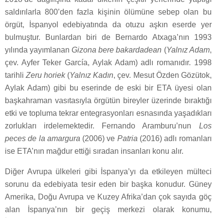
saldırılarla 800’den fazla kişinin ölümüne sebep olan bu
örgüt, İspanyol edebiyatında da otuzu aşkın eserde yer
bulmuştur. Bunlardan biri de Bernardo Atxaga’nın 1993
yılında yayımlanan
Gizona bere bakardadean
(
Yalnız Adam
,
çev. Ayfer Teker García, Aylak Adam) adlı romanıdır. 1998
tarihli
Zeru horiek
(
Yalnız Kadın
, çev. Mesut Özden Gözütok,
Aylak Adam) gibi bu eserinde de eski bir ETA üyesi olan
başkahraman vasıtasıyla örgütün bireyler üzerinde bıraktığı
etki ve topluma tekrar entegrasyonları esnasında yaşadıkları
zorlukları irdelemektedir. Fernando Aramburu’nun
Los
peces de la amargura
(2006) ve
Patria
(2016) adlı romanları
ise ETA’nın mağdur ettiği sıradan insanları konu alır.
Diğer Avrupa ülkeleri gibi İspanya’yı da etkileyen mülteci
sorunu da edebiyata tesir eden bir başka konudur. Güney
Amerika, Doğu Avrupa ve Kuzey Afrika’dan çok sayıda göç
alan İspanya’nın bir geçiş merkezi olarak konumu,