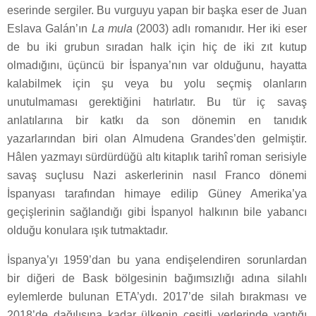
eserinde sergiler. Bu vurguyu yapan bir başka eser de Juan
Eslava Galán’ın
La mula
(2003) adlı romanıdır. Her iki eser
de bu iki grubun sıradan halk için hiç de iki zıt kutup
olmadığını, üçüncü bir İspanya’nın var olduğunu, hayatta
kalabilmek için şu veya bu yolu seçmiş olanların
unutulmaması gerektiğini hatırlatır. Bu tür iç savaş
anlatılarına bir katkı da son dönemin en tanıdık
yazarlarından biri olan Almudena Grandes’den gelmiştir.
Hâlen yazmayı sürdürdüğü altı kitaplık tarihî roman serisiyle
savaş suçlusu Nazi askerlerinin nasıl Franco dönemi
İspanyası tarafından himaye edilip Güney Amerika’ya
geçişlerinin sağlandığı gibi İspanyol halkının bile yabancı
olduğu konulara ışık tutmaktadır.
İspanya’yı 1959’dan bu yana endişelendiren sorunlardan
bir diğeri de Bask bölgesinin bağımsızlığı adına silahlı
eylemlerde bulunan ETA’ydı. 2017’de silah bırakması ve
2018’de dağılışına kadar ülkenin çeşitli yerlerinde yaptığı