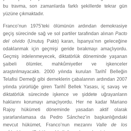
bu travma, son zamanlarda farklı şekillerde tekrar gün
yüzüne çıkmaktadır.
Franco’nun 1975’teki ölümünün ardından demokrasiye
geçiş sürecinde sağ ve sol partiler tarafından alınan
Pacto
del olvido
(Unutuş Paktı) kararı, İspanya’nın geleceğine
odaklanmak için geçmişi geride bırakmayı amaçlıyordu.
Geçmiş irdelenmeyecek, diktatörlük döneminde yaşanan
şaibeli ölümler, mahkûmiyetler ve işkenceler
araştırılmayacaktı. 2000 yılında kurulan Tarihî Belleğin
Telafisi Derneği gibi derneklerin çabalarının ardından 2007
yılında yürürlüğe giren Tarihî Bellek Yasası, iç savaş ve
diktatörlük sürecinde işkence ve şiddete uğrayanların
haklarını korumayı amaçlıyordu. Her ne kadar Mariano
Rajoy hükümeti döneminde yasadan aktif olarak
yararlanılamasa da Pedro Sánchez’in başkanlığındaki
mevcut hükümet, Franco’nun mezarını
Valle de los