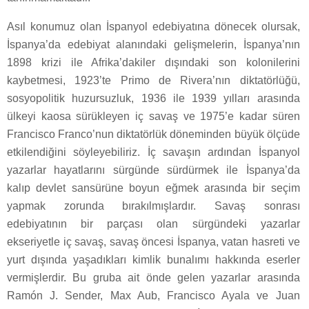
Asıl konumuz olan İspanyol edebiyatına dönecek olursak,
İspanya’da edebiyat alanındaki gelişmelerin, İspanya’nın
1898 krizi ile Afrika’dakiler dışındaki son kolonilerini
kaybetmesi, 1923’te Primo de Rivera’nın diktatörlüğü,
sosyopolitik huzursuzluk, 1936 ile 1939 yılları arasında
ülkeyi kaosa sürükleyen iç savaş ve 1975’e kadar süren
Francisco Franco’nun diktatörlük döneminden büyük ölçüde
etkilendiğini söyleyebiliriz. İç savaşın ardından İspanyol
yazarlar hayatlarını sürgünde sürdürmek ile İspanya’da
kalıp devlet sansürüne boyun eğmek arasında bir seçim
yapmak zorunda bırakılmışlardır. Savaş sonrası
edebiyatının bir parçası olan sürgündeki yazarlar
ekseriyetle iç savaş, savaş öncesi İspanya, vatan hasreti ve
yurt dışında yaşadıkları kimlik bunalımı hakkında eserler
vermişlerdir. Bu gruba ait önde gelen yazarlar arasında
Ramón J. Sender, Max Aub, Francisco Ayala ve Juan