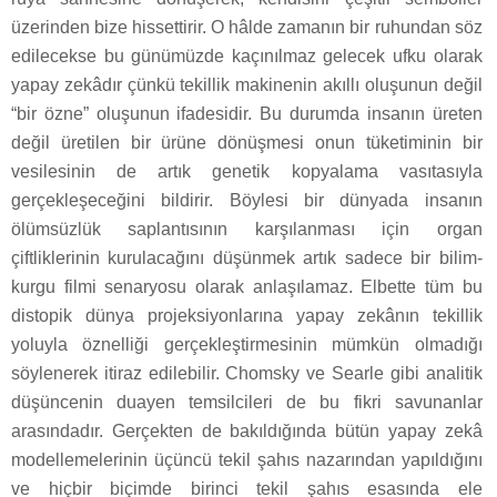
üzerinden bize hissettirir. O hâlde zamanın bir ruhundan söz
edilecekse bu günümüzde kaçınılmaz gelecek ufku olarak
yapay zekâdır çünkü tekillik makinenin akıllı oluşunun değil
“bir özne” oluşunun ifadesidir. Bu durumda insanın üreten
değil üretilen bir ürüne dönüşmesi onun tüketiminin bir
vesilesinin de artık genetik kopyalama vasıtasıyla
gerçekleşeceğini bildirir. Böylesi bir dünyada insanın
ölümsüzlük saplantısının karşılanması için organ
çiftliklerinin kurulacağını düşünmek artık sadece bir bilim-
kurgu filmi senaryosu olarak anlaşılamaz. Elbette tüm bu
distopik dünya projeksiyonlarına yapay zekânın tekillik
yoluyla öznelliği gerçekleştirmesinin mümkün olmadığı
söylenerek itiraz edilebilir. Chomsky ve Searle gibi analitik
düşüncenin duayen temsilcileri de bu fikri savunanlar
arasındadır. Gerçekten de bakıldığında bütün yapay zekâ
modellemelerinin üçüncü tekil şahıs nazarından yapıldığını
ve hiçbir biçimde birinci tekil şahıs esasında ele