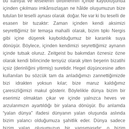
bu ilahiyat ve felsefenin birbirlerinin içinde kayboluşunda
içinden çıkılması imkânsızlaşan ne hâlde oluşumuzun bize
tutulan bir teselli aynası olarak
doğar. Ne var ki bu teselli de
esasen bir tuzaktır: Zaman içinden kendi aksimizi
seyrettiğimiz bir temaşa mahalli olarak, bizim tıpkı Nergis
gibi içine düşerek kaybolduğumuz bir karanlık suya
dönüşür. Böylece, içinden kendimizi seyrettiğimiz aynanın
içinde tutsak oluruz. Zeitgeist bu bakımdan öznesiz özne
olarak kendi bilincinde tersyüz olarak yiten beşerin bizatihi
içsiz (derinliğini yitirmiş) suretidir. Hegel düşüncesine atfen
kullanılan bu sözcük tam da anladığımızı zannettiğimizde
bizi idrakten yoksun kılar; bize maruz kaldığımız
çaresizliğimizi makul gösterir. Böylelikle dünya bizim bir
eserimiz olmaktan çıkar ve içinde yalnızca heves ve
arzularımızın ayartıldığı bir yalana dönüşür. Bu anlamda
“yalan dünya” ifadesi dünyanın yalan oluşunda aslında
bizim yalancı olduğumuza şahitlik eder. Dünya sadece
bizim yalan oluşumuzun bir yansımasıdır; o bizim