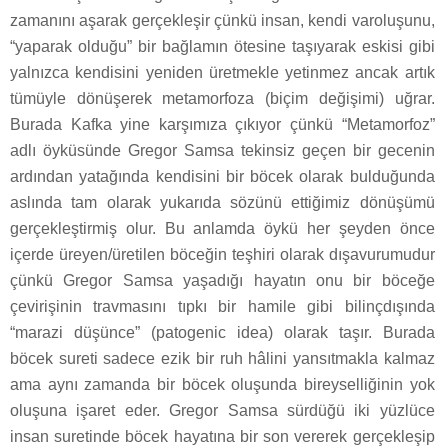
zamanını aşarak gerçekleşir çünkü insan, kendi varoluşunu,
“yaparak olduğu” bir bağlamın ötesine taşıyarak eskisi gibi
yalnızca kendisini yeniden üretmekle yetinmez ancak artık
tümüyle dönüşerek metamorfoza (biçim değişimi) uğrar.
Burada Kafka yine karşımıza çıkıyor çünkü “Metamorfoz”
adlı öyküsünde Gregor Samsa tekinsiz geçen bir gecenin
ardından yatağında kendisini bir böcek olarak bulduğunda
aslında tam olarak yukarıda sözünü ettiğimiz dönüşümü
gerçekleştirmiş olur. Bu anlamda öykü her şeyden önce
içerde üreyen/üretilen böceğin teşhiri olarak dışavurumudur
çünkü Gregor Samsa yaşadığı hayatın onu bir böceğe
çevirişinin travmasını tıpkı bir hamile gibi bilinçdışında
“marazi düşünce” (patogenic idea) olarak taşır. Burada
böcek sureti sadece ezik bir ruh hâlini yansıtmakla kalmaz
ama aynı zamanda bir böcek oluşunda bireyselliğinin yok
oluşuna işaret eder. Gregor Samsa sürdüğü iki yüzlüce
insan suretinde böcek hayatına bir son vererek gerçekleşip