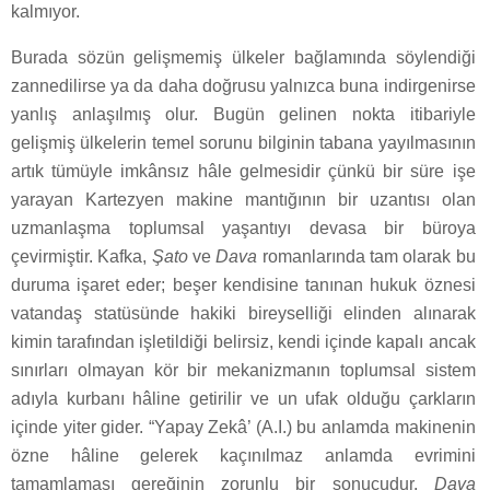
kalmıyor.
Burada sözün gelişmemiş ülkeler bağlamında söylendiği
zannedilirse ya da daha doğrusu yalnızca buna indirgenirse
yanlış anlaşılmış olur. Bugün gelinen nokta itibariyle
gelişmiş ülkelerin temel sorunu bilginin tabana yayılmasının
artık tümüyle imkânsız hâle gelmesidir çünkü bir süre işe
yarayan Kartezyen makine mantığının bir uzantısı olan
uzmanlaşma toplumsal yaşantıyı devasa bir büroya
çevirmiştir. Kafka,
Şato
ve
Dava
romanlarında tam olarak bu
duruma işaret eder; beşer kendisine tanınan hukuk öznesi
vatandaş statüsünde hakiki bireyselliği elinden alınarak
kimin tarafından işletildiği belirsiz, kendi içinde kapalı ancak
sınırları olmayan kör bir mekanizmanın toplumsal sistem
adıyla kurbanı hâline getirilir ve un ufak olduğu çarkların
içinde yiter gider. “Yapay Zekâ’ (A.I.) bu anlamda makinenin
özne hâline gelerek kaçınılmaz anlamda evrimini
tamamlaması gereğinin zorunlu bir sonucudur.
Dava