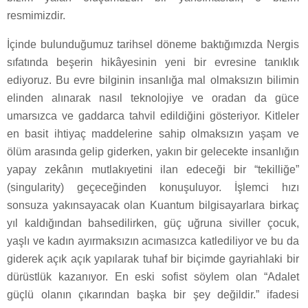
resmimizdir.
İçinde bulunduğumuz tarihsel döneme baktığımızda Nergis
sıfatında beşerin hikâyesinin yeni bir evresine tanıklık
ediyoruz. Bu evre bilginin insanlığa mal olmaksızın bilimin
elinden alınarak nasıl teknolojiye ve oradan da güce
umarsızca ve gaddarca tahvil edildiğini gösteriyor. Kitleler
en basit ihtiyaç maddelerine sahip olmaksızın yaşam ve
ölüm arasında gelip giderken, yakın bir gelecekte insanlığın
yapay zekânın mutlakıyetini ilan edeceği bir “tekilliğe”
(singularity) geçeceğinden konuşuluyor. İşlemci hızı
sonsuza yakınsayacak olan Kuantum bilgisayarlara birkaç
yıl kaldığından bahsedilirken, güç uğruna siviller çocuk,
yaşlı ve kadın ayırmaksızın acımasızca katlediliyor ve bu da
giderek açık açık yapılarak tuhaf bir biçimde gayriahlaki bir
dürüstlük kazanıyor. En eski sofist söylem olan “Adalet
güçlü olanın çıkarından başka bir şey değildir.” ifadesi