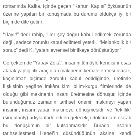
romanında Kafka, içinde geçen “Kanun Kapısı” öyküsünün
üzerine yapılan bir konuşmada bu durumu oldukça iyi bir
biçimde dile getirir:
“Hayır!” dedi rahip, “Her şey doğru kabul edilmek zorunda
değil, sadece zorunlu kabul edilmesi yeterli.” “Melankolik bir
sonuç” dedi K. “yalanı evrensel bir ilkeye dönüştürüyor.”
Gerçekten de “Yapay Zekâ”, insanın tümüyle kendisini esas
alarak yaptığı ilk araç olan makinenin kemale ermesi olarak,
kaçınılmaz biçimde zorunlu kabul edildiğinde, üretimle
ilişkisinin yegâne imkânı kimi bilim-kurgu filmlerinde de
olduğu gibi makinenin insanı üretmesine dönüşür. İçinde
bulunduğumuz zamanın tarihsel önemi; makineyi yapan
insanın, insanı yapan makineye dönüşmesidir ve “tekillik”
(singularity) adıyla ifade edilen gelecekçi doktrin tam olarak
bu dönüşümün bir kutsanmasıdır. Burada insanın
tarihselleşmesi Hegel’in düşündüğünün aksine kendi