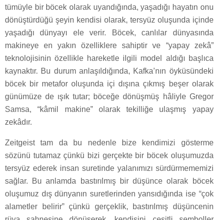
tümüyle bir böcek olarak uyandığında, yaşadığı hayatın onu
dönüştürdüğü şeyin kendisi olarak, tersyüz oluşunda içinde
yaşadığı dünyayı ele verir. Böcek, canlılar dünyasında
makineye en yakın özelliklere sahiptir ve “yapay zekâ”
teknolojisinin özellikle hareketle ilgili model aldığı başlıca
kaynaktır. Bu durum anlaşıldığında, Kafka’nın öyküsündeki
böcek bir metafor oluşunda içi dışına çıkmış beşer olarak
günümüze de ışık tutar; böceğe dönüşmüş hâliyle Gregor
Samsa, “kâmil makine” olarak tekilliğe ulaşmış yapay
zekâdır.
Zeitgeist tam da bu nedenle bize kendimizi gösterme
sözünü tutamaz çünkü bizi gerçekte bir böcek oluşumuzda
tersyüz ederek insan suretinde yalanımızı sürdürmememizi
sağlar. Bu anlamda bastırılmış bir düşünce olarak böcek
oluşumuz dış dünyanın suretlerinden yansıdığında ise “çok
alametler belirir” çünkü gerçeklik, bastırılmış düşüncenin
rüya sahnesine dönüşerek, kendisini çeşitli semboller