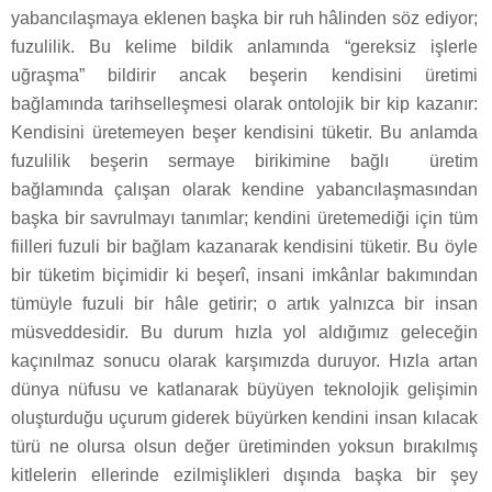
yabancılaşmaya eklenen başka bir ruh hâlinden söz ediyor;
fuzulilik. Bu kelime bildik anlamında “gereksiz işlerle
uğraşma” bildirir ancak beşerin kendisini üretimi
bağlamında tarihselleşmesi olarak ontolojik bir kip kazanır:
Kendisini üretemeyen beşer kendisini tüketir. Bu anlamda
fuzulilik beşerin sermaye birikimine bağlı
üretim
bağlamında çalışan olarak kendine yabancılaşmasından
başka bir savrulmayı tanımlar; kendini üretemediği için tüm
fiilleri fuzuli bir bağlam kazanarak kendisini tüketir. Bu öyle
bir tüketim biçimidir ki beşerî, insani imkânlar bakımından
tümüyle fuzuli bir hâle getirir; o artık yalnızca bir insan
müsveddesidir. Bu durum hızla yol aldığımız geleceğin
kaçınılmaz sonucu olarak karşımızda duruyor. Hızla artan
dünya nüfusu ve katlanarak büyüyen teknolojik gelişimin
oluşturduğu uçurum giderek büyürken kendini insan kılacak
türü ne olursa olsun değer üretiminden yoksun bırakılmış
kitlelerin ellerinde ezilmişlikleri dışında başka bir şey