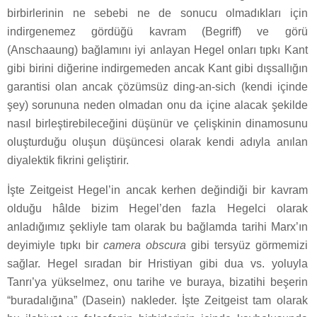
birbirlerinin ne sebebi ne de sonucu olmadıkları için
indirgenemez gördüğü kavram (Begriff) ve görü
(Anschaaung) bağlamını iyi anlayan Hegel onları tıpkı Kant
gibi birini diğerine indirgemeden ancak Kant gibi dışsallığın
garantisi olan ancak çözümsüz ding-an-sich (kendi içinde
şey) sorununa neden olmadan onu da içine alacak şekilde
nasıl birleştirebileceğini düşünür ve çelişkinin dinamosunu
oluşturduğu oluşun düşüncesi olarak kendi adıyla anılan
diyalektik fikrini geliştirir.
İşte Zeitgeist Hegel’in ancak kerhen değindiği bir kavram
olduğu hâlde bizim Hegel’den fazla Hegelci olarak
anladığımız şekliyle tam olarak bu bağlamda tarihi Marx’ın
deyimiyle tıpkı bir
camera obscura
gibi tersyüz görmemizi
sağlar. Hegel sıradan bir Hristiyan gibi dua vs. yoluyla
Tanrı’ya yükselmez, onu tarihe ve buraya, bizatihi beşerin
“buradalığına” (Dasein) nakleder. İşte Zeitgeist tam olarak