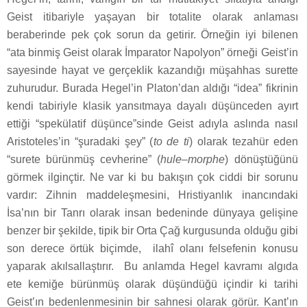
Geist itibariyle yaşayan bir totalite olarak anlaması
beraberinde pek çok sorun da getirir. Örneğin iyi bilenen
“ata binmiş Geist olarak İmparator Napolyon” örneği Geist’in
sayesinde hayat ve gerçeklik kazandığı müşahhas surette
zuhurudur. Burada Hegel’in Platon’dan aldığı “idea” fikrinin
kendi tabiriyle klasik yansıtmaya dayalı düşünceden ayırt
ettiği “spekülatif düşünce”sinde Geist adıyla aslında nasıl
Aristoteles’in “şuradaki şey” (
to de ti
) olarak tezahür eden
“surete bürünmüş cevherine” (
hule
–
morphe
) dönüştüğünü
görmek ilginçtir. Ne var ki bu bakışın çok ciddi bir sorunu
vardır: Zihnin maddeleşmesini, Hristiyanlık inancındaki
İsa’nın bir Tanrı olarak insan bedeninde dünyaya gelişine
benzer bir şekilde, tipik bir Orta Çağ kurgusunda olduğu gibi
son derece örtük biçimde,
ilahî olanı felsefenin konusu
yaparak akılsallaştırır.
Bu anlamda Hegel kavramı algıda
ete kemiğe bürünmüş olarak düşündüğü içindir ki tarihi
Geist’ın bedenlenmesinin bir sahnesi olarak görür. Kant’ın