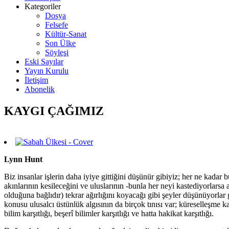
Kategoriler
Dosya
Felsefe
Kültür-Sanat
Son Ülke
Söyleşi
Eski Sayılar
Yayın Kurulu
İletişim
Abonelik
KAYGI ÇAĞIMIZ
Lynn Hunt
Biz insanlar işlerin daha iyiye gittiğini düşünür gibiyiz; her ne kadar
akınlarının kesileceğini ve uluslarının -bunla her neyi kastediyorlar
olduğuna bağlıdır) tekrar ağırlığını koyacağı gibi şeyler düşünüyorlar
konusu ulusalcı üstünlük algısının da birçok tınısı var; küreselleşme karş
bilim karşıtlığı, beşerî bilimler karşıtlığı ve hatta hakikat karşıtlığı.