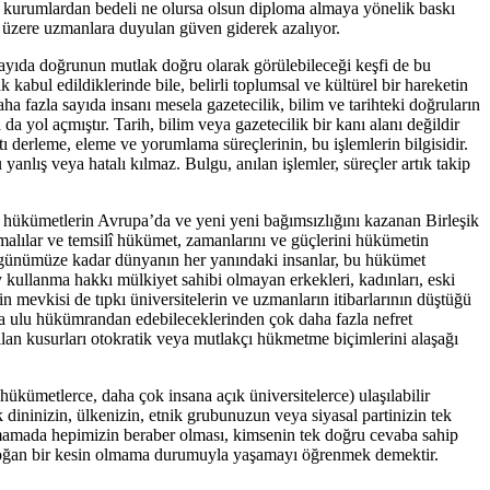
 iyi kurumlardan bedeli ne olursa olsun diploma almaya yönelik baskı
ak üzere uzmanlara duyulan güven giderek azalıyor.
ayıda doğrunun mutlak doğru olarak görülebileceği keşfi de bu
kabul edildiklerinde bile, belirli toplumsal ve kültürel bir hareketin
a fazla sayıda insanı mesela gazetecilik, bilim ve tarihteki doğruların
 yol açmıştır. Tarih, bilim veya gazetecilik bir kanı alanı değildir
ı derleme, eleme ve yorumlama süreçlerinin, bu işlemlerin bilgisidir.
yanlış veya hatalı kılmaz. Bulgu, anılan işlemler, süreçler artık takip
lî hükümetlerin Avrupa’da ve yeni yeni bağımsızlığını kazanan Birleşik
ymalılar ve temsilî hükümet, zamanlarını ve güçlerini hükümetin
dan günümüze kadar dünyanın her yanındaki insanlar, bu hükümet
 kullanma hakkı mülkiyet sahibi olmayan erkekleri, kadınları, eski
rin mevkisi de tıpkı üniversitelerin ve uzmanların itibarlarının düştüğü
şka ulu hükümrandan edebileceklerinden çok daha fazla nefret
ılan kusurları otokratik veya mutlakçı hükmetme biçimlerini alaşağı
kümetlerce, daha çok insana açık üniversitelerce) ulaşılabilir
ninizin, ülkenizin, etnik grubunuzun veya siyasal partinizin tek
lmamada hepimizin beraber olması, kimsenin tek doğru cevaba sahip
n doğan bir kesin olmama durumuyla yaşamayı öğrenmek demektir.