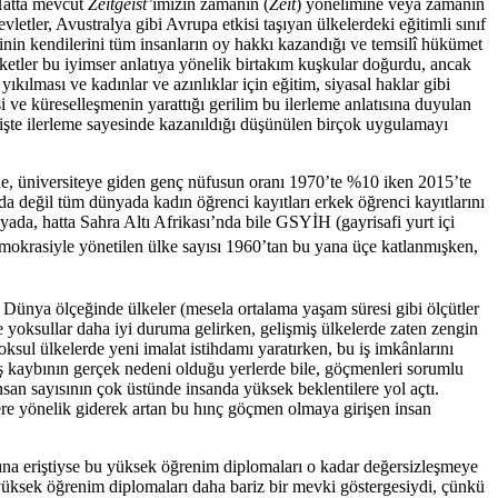
 Hatta mevcut
Zeitgeist’
ımızın zamanın (
Zeit
) yönelimine veya zamanın
etler, Avustralya gibi Avrupa etkisi taşıyan ülkelerdeki eğitimli sınıf
erinin kendilerini tüm insanların oy hakkı kazandığı ve temsilî hükümet
ketler bu iyimser anlatıya yönelik birtakım kuşkular doğurdu, ancak
lması ve kadınlar ve azınlıklar için eğitim, siyasal haklar gibi
 ve küreselleşmenin yarattığı gerilim bu ilerleme anlatısına duyulan
mişte ilerleme sayesinde kazanıldığı düşünülen birçok uygulamayı
nde, üniversiteye giden genç nüfusun oranı 1970’te %10 iken 2015’te
da değil tüm dünyada kadın öğrenci kayıtları erkek öğrenci kayıtlarını
yada, hatta Sahra Altı Afrikası’nda bile GSYİH (gayrisafi yurt içi
okrasiyle yönetilen ülke sayısı 1960’tan bu yana üçe katlanmışken,
Dünya ölçeğinde ülkeler (mesela ortalama yaşam süresi gibi ölçütler
de yoksullar daha iyi duruma gelirken, gelişmiş ülkelerde zaten zengin
ksul ülkelerde yeni imalat istihdamı yaratırken, bu iş imkânlarını
 iş kaybının gerçek nedeni olduğu yerlerde bile, göçmenleri sorumlu
nsan sayısının çok üstünde insanda yüksek beklentilere yol açtı.
e yönelik giderek artan bu hınç göçmen olmaya girişen insan
satına eriştiyse bu yüksek öğrenim diplomaları o kadar değersizleşmeye
u yüksek öğrenim diplomaları daha bariz bir mevki göstergesiydi, çünkü