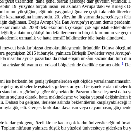
Zeitgeist
üzerinden, daha genel olarak geleceğe dair güvenin yitimidir.
ilir. 19. yüzyılda birçok insan -en azından Avrupa’daki ve Birleşik Devl
arının iyileştiğine, eğitimin yaygınlaştığına ve çeşitli akılcılık türevl
r kazanacağına inanıyordu. 20. yüzyılın ilk yarısında gerçekleşen fela
in dağılması, Doğu Avrupa’yla Batı Avrupa’yı ayıran demir perdenin yıkı
tekrar canlandı. 2008’deki ekonomik çöküşün çok ağır ıslah edilebilmesi
ı değildi; anlatının çöküşü bu defa ilerlemenin birçok kurumunu ve geç
 akademik uzmanlık ve hatta temsilî hükümetler bile baskı altındaydı.
indeki mevcut baskılar bizzat demokratikleşmenin ürünüdür. Dünya ölçeği
ara geçmişken 2015 itibariyle, yalnızca Birleşik Devletler veya Avrupa’
da insanlar ayrıca pazarlara da rahat erişim imkânı kazandılar; tüm dün
1
 bu artışlar dünyanın en yoksul bölgelerinde özellikle çarpıcı oldu.
Dem
 ise herkesin bu geniş iyileşmelerden eşit ölçüde yararlanamamasıdır. 
le gelişmiş ülkelerde eşitsizlik giderek artıyor. Gelişmekte olan ülkeler
m standartları görünüşe göre düşmektedir. Pazarın küreselleşmesi daha yo
aybının suçlusu olarak, hatta makineleşme ve başka yapısal değişimlerin
ü. Dahası bu gelişme, ilerleme aslında beklentilerini karşılayabileceği i
uduyla göç etti. Gerçek korkulara dayansın veya dayanmasın, göçmenler
. Ne kadar çok genç, özellikle ne kadar çok kadın üniversite eğitimi fır
ında. Toplam nüfusun yalnızca düşük bir yüzdesi üniversiteye giderken b