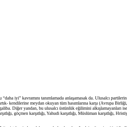
 bu “daha iyi” kavramını tanımlamada anlaşamasak da. Ulusalcı partilerin 
sa artık- kendilerine meydan okuyan tüm hasımlarına karşı (Avrupa Birliğ
 galiba. Diğer yandan, bu ulusalcı üstünlük eğilimini alkışlamayanları 
ıtlığı, göçmen karşıtlığı, Yahudi karşıtlığı, Müslüman karşıtlığı, Hristiyan