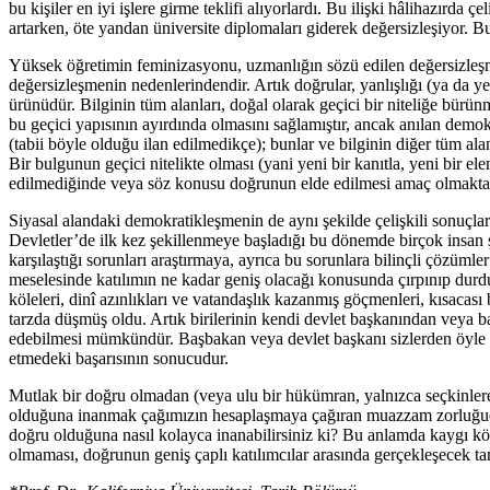
bu kişiler en iyi işlere girme teklifi alıyorlardı. Bu ilişki hâlihazır
artarken, öte yandan üniversite diplomaları giderek değersizleşiyor. B
Yüksek öğretimin feminizasyonu, uzmanlığın sözü edilen değersizleşm
değersizleşmenin nedenlerindendir. Artık doğrular, yanlışlığı (ya da ye
ürünüdür. Bilginin tüm alanları, doğal olarak geçici bir niteliğe bürü
bu geçici yapısının ayırdında olmasını sağlamıştır, ancak anılan demok
(tabii böyle olduğu ilan edilmedikçe); bunlar ve bilginin diğer tüm al
Bir bulgunun geçici nitelikte olması (yani yeni bir kanıtla, yeni bir e
edilmediğinde veya söz konusu doğrunun elde edilmesi amaç olmaktan ç
Siyasal alandaki demokratikleşmenin de aynı şekilde çelişkili sonuçla
Devletler’de ilk kez şekillenmeye başladığı bu dönemde birçok insan şu
karşılaştığı sorunları araştırmaya, ayrıca bu sorunlara bilinçli çözü
meselesinde katılımın ne kadar geniş olacağı konusunda çırpınıp durd
köleleri, dinî azınlıkları ve vatandaşlık kazanmış göçmenleri, kısacası 
tarzda düşmüş oldu. Artık birilerinin kendi devlet başkanından veya 
edebilmesi mümkündür. Başbakan veya devlet başkanı sizlerden öyle baş
etmedeki başarısının sonucudur.
Mutlak bir doğru olmadan (veya ulu bir hükümran, yalnızca seçkinlere 
olduğuna inanmak çağımızın hesaplaşmaya çağıran muazzam zorluğudur.
doğru olduğuna nasıl kolayca inanabilirsiniz ki? Bu anlamda kaygı kö
olmaması, doğrunun geniş çaplı katılımcılar arasında gerçekleşecek 