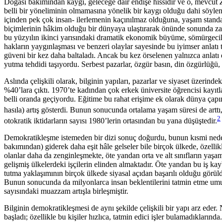
Doğası bakımından kaygı, geleceğe dair endişe hissidir ve o, mevcut
belli bir yöneliminin olmamasına yönelik bir kaygı olduğu dahi söyleneb
içinden pek çok insan- ilerlemenin kaçınılmaz olduğuna, yaşam standartl
biçimlerinin hâkim olduğu bir dünyaya ulaştırarak önünde sonunda zafe
bu yüzyılın ikinci yarısındaki dramatik ekonomik büyüme, sömürgeciliğ
hakların yaygınlaşması ve benzeri olaylar sayesinde bu iyimser anlatı 
güveni bir kez daha baltaladı. Ancak bu kez örselenen yalnızca anlat
yutma tehdidi taşıyordu. Serbest pazarlar, özgür basın, din özgürlüğü,
Aslında çelişkili olarak, bilginin yapıları, pazarlar ve siyaset üzer
%40’lara çıktı. 1970’te kadından çok erkek üniversite öğrencisi kayıtl
belli oranda geçiyordu. Eğitime bu rahat erişime ek olarak dünya çapın
hasıla) artış gösterdi. Bunun sonucunda ortalama yaşam süresi de arttı,
2
otokratik iktidarların sayısı 1980’lerin ortasından bu yana düşüştedir.
Demokratikleşme istemeden bir dizi sonuç doğurdu, bunun kısmi nedeni
bakımından) giderek daha eşit hâle gelseler bile birçok ülkede, özellik
olanlar daha da zenginleşmekte, öte yandan orta ve alt sınıfların yaşa
gelişmiş ülkelerdeki işçilerin elinden almaktadır. Öte yandan bu iş k
tutma yaklaşımının birçok ülkede siyasal açıdan başarılı olduğu görüld
Bunun sonucunda da milyonlarca insan beklentilerini tatmin etme um
sayısındaki muazzam artışla birleşmiştir.
Bilginin demokratikleşmesi de aynı şekilde çelişkili bir yapı arz eder
başladı; özellikle bu kişiler hızlıca, tatmin edici işler bulamadıklar