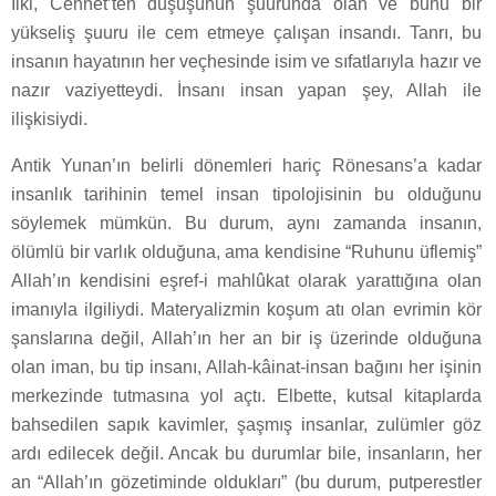
İlki, Cennet’ten düşüşünün şuurunda olan ve bunu bir
yükseliş şuuru ile cem etmeye çalışan insandı. Tanrı, bu
insanın hayatının her veçhesinde isim ve sıfatlarıyla hazır ve
nazır vaziyetteydi. İnsanı insan yapan şey, Allah ile
ilişkisiydi.
Antik Yunan’ın belirli dönemleri hariç Rönesans’a kadar
insanlık tarihinin temel insan tipolojisinin bu olduğunu
söylemek mümkün. Bu durum, aynı zamanda insanın,
ölümlü bir varlık olduğuna, ama kendisine “Ruhunu üflemiş”
Allah’ın kendisini eşref-i mahlûkat olarak yarattığına olan
imanıyla ilgiliydi. Materyalizmin koşum atı olan evrimin kör
şanslarına değil, Allah’ın her an bir iş üzerinde olduğuna
olan iman, bu tip insanı, Allah-kâinat-insan bağını her işinin
merkezinde tutmasına yol açtı. Elbette, kutsal kitaplarda
bahsedilen sapık kavimler, şaşmış insanlar, zulümler göz
ardı edilecek değil. Ancak bu durumlar bile, insanların, her
an “Allah’ın gözetiminde oldukları” (bu durum, putperestler