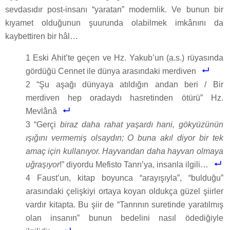
sevdasıdır post-insanı “yaratan” modernlik. Ve bunun bir
kıyamet olduğunun şuurunda olabilmek imkânını da
kaybettiren bir hâl…
1 Eski Ahit’te geçen ve Hz. Yakub’un (a.s.) rüyasında
gördüğü Cennet ile dünya arasındaki merdiven
2 “Şu aşağı dünyaya atıldığın andan beri / Bir
merdiven hep oradaydı hasretinden ötürü” Hz.
Mevlânâ
3 “Gerçi
biraz daha rahat yaşardı hani, gökyüzünün
ışığını vermemiş olsaydın; O buna akıl diyor bir tek
amaç için kullanıyor. Hayvandan daha hayvan olmaya
uğraşıyor
!” diyordu Mefisto Tanrı’ya, insanla ilgili…
4 Faust’un, kitap boyunca “arayışıyla”, “bulduğu”
arasındaki çelişkiyi ortaya koyan oldukça güzel şiirler
vardır kitapta. Bu şiir de “Tanrının suretinde yaratılmış
olan insanın” bunun bedelini nasıl ödediğiyle