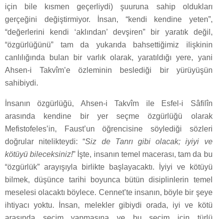
için bile kısmen geçerliydi) şuuruna sahip oldukları
gerçeğini değiştirmiyor. İnsan, “kendi kendine yeten”,
“değerlerini kendi ‘aklından’ devşiren” bir yaratık değil,
“özgürlüğünü” tam da yukarıda bahsettiğimiz ilişkinin
canlılığında bulan bir varlık olarak, yaratıldığı yere, yani
Ahsen-i Takvîm’e özleminin beslediği bir yürüyüşün
sahibiydi.
İnsanın özgürlüğü, Ahsen-i Takvîm ile Esfel-i Sâfilîn
arasında kendine bir yer seçme özgürlüğü olarak
Mefistofeles’in, Faust’un öğrencisine söylediği sözleri
doğrular nitelikteydi: “
Siz de Tanrı gibi olacak; iyiyi ve
kötüyü bileceksiniz!
” İşte, insanın temel macerası, tam da bu
“özgürlük” arayışıyla birlikte başlayacaktı. İyiyi ve kötüyü
bilmek, düşünce tarihi boyunca bütün disiplinlerin temel
meselesi olacaktı böylece. Cennet’te insanın, böyle bir şeye
ihtiyacı yoktu. İnsan, melekler gibiydi orada, iyi ve kötü
arasında seçim yapmasına ve bu seçim için türlü