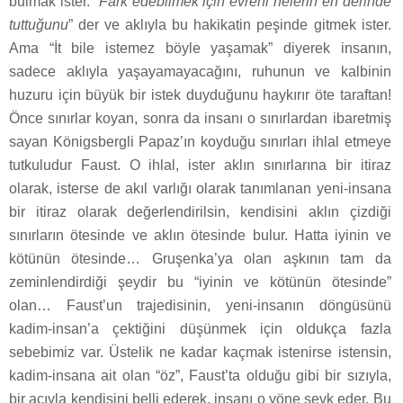
bulmak ister. “
Fark edebilmek için evreni nelerin en derinde
tuttuğunu
” der ve aklıyla bu hakikatin peşinde gitmek ister.
Ama “İt bile istemez böyle yaşamak” diyerek insanın,
sadece aklıyla yaşayamayacağını, ruhunun ve kalbinin
huzuru için büyük bir istek duyduğunu haykırır öte taraftan!
Önce sınırlar koyan, sonra da insanı o sınırlardan ibaretmiş
sayan Königsbergli Papaz’ın koyduğu sınırları ihlal etmeye
tutkuludur Faust. O ihlal, ister aklın sınırlarına bir itiraz
olarak, isterse de akıl varlığı olarak tanımlanan yeni-insana
bir itiraz olarak değerlendirilsin, kendisini aklın çizdiği
sınırların ötesinde ve aklın ötesinde bulur. Hatta iyinin ve
kötünün ötesinde… Gruşenka’ya olan aşkının tam da
zeminlendirdiği şeydir bu “iyinin ve kötünün ötesinde”
olan… Faust’un trajedisinin, yeni-insanın döngüsünü
kadim-insan’a çektiğini düşünmek için oldukça fazla
sebebimiz var. Üstelik ne kadar kaçmak istenirse istensin,
kadim-insana ait olan “öz”, Faust’ta olduğu gibi bir sızıyla,
bir acıyla kendisini belli ederek, insanı o yöne sevk eder. Bu