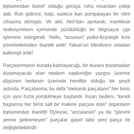
toplamından ibaret” olduğu görüşü, ruhu insandan çekip
aldı. Ruh gidince, kalp, sadece kan pompalayan bir ritim
cihazına dönüştü. Ve akıl, Akıl’dan ayrılarak, mantıksal
reaksiyonların içerisinde yürütüldüğü bir bilgisayar çipi
işlemine indirgendi. Nefis, “arzunun” psiko-fizyolojik kimi
yönelimlerinden ibaretti artık!
Yakub’un Merdiveni
ortadan
kalkmıştı artık!
Parçalanmanın burada kalmayacağı, bir duvara toslamadan
duramayacak olan modern sapkınlığın yazgısı üzerine
düşünen herkesin üzerinde hemfikir olduğu bir şeydi
aslında. Parçalanma, bu defa “mekanik parçaların” her birisi
için aynı hızla yürütülmeye başlandı. İnsan bedeni, “kendi
başlarına her birisi salt bir makine parçası olan” organların
toplamından ibaretti! Öyleyse, “arızalanan” ya da “işlevini
yerine getiremeyen” parçalar gayet tabii yeni parça ile
değiştirilebilirdi!