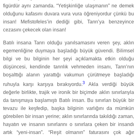
figürdür aynı zamanda. “Yetişkinliğe ulaşmanın” ne demek
olduğunu kafasını duvara vura vura öğreniyordur çünkü bu
insan! Mefistofeles’in dediği gibi, Tanrı’ya benzeyince
cezasını çekecek olan insan!
Batılı insana Tanrı olduğu yanılsamasını veren şey, aklın
egemenliğine duymaya başladığı büyük güvendi. Bilimsel
bilgi ve bu bilginin her şeyi açıklamakta etkin olduğu
düşüncesi, kendinde tanrılık vehmeden insanı, Tanrı’nın
boşalttığı alanın yarattığı vakumun çürütmeye başladığı
3
ruhuyla karşı karşıya bırakıyordu.
Akla verdiği büyük
değerle birlikte, trajik ve ironik bir biçimde aklın sınırlarıyla
da tanışmaya başlamıştı Batılı insan. Bu sınırları büyük bir
tevazu ile keşfedip, başka bilginin varlığını da mümkün
görebilen bir insan yerine; aklın sınırlarında takıldığı zaman,
hayatın ve insanın sınırlarını o sınırlara çeken bir insandı
artık “yeni-insan”. “Reşit olmanın” faturasını çok ağır