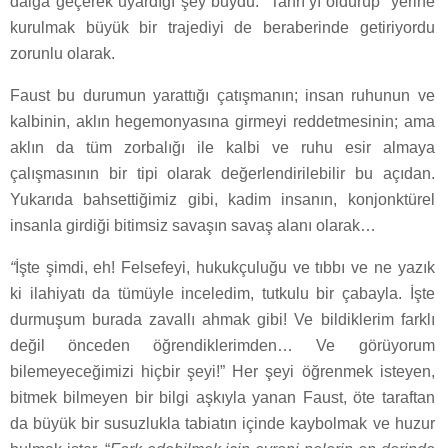
dalga geçerek uyardığı şey buydu. “Tanrı’yı öldürüp” yerine
kurulmak büyük bir trajediyi de beraberinde getiriyordu
zorunlu olarak.
Faust bu durumun yarattığı çatışmanın; insan ruhunun ve
kalbinin, aklın hegemonyasına girmeyi reddetmesinin; ama
aklın da tüm zorbalığı ile kalbi ve ruhu esir almaya
çalışmasının bir tipi olarak değerlendirilebilir bu açıdan.
Yukarıda bahsettiğimiz gibi, kadim insanın, konjonktürel
insanla girdiği bitimsiz savaşın savaş alanı olarak…
“
İşte şimdi, eh! Felsefeyi, hukukçuluğu ve tıbbı ve ne yazık
ki ilahiyatı da tümüyle inceledim, tutkulu bir çabayla. İşte
durmuşum burada zavallı ahmak gibi! Ve bildiklerim farklı
değil önceden öğrendiklerimden… Ve görüyorum
bilemeyeceğimizi hiçbir şeyi!” Her şeyi öğrenmek isteyen,
bitmek bilmeyen bir bilgi aşkıyla yanan Faust, öte taraftan
da büyük bir susuzlukla tabiatın içinde kaybolmak ve huzur