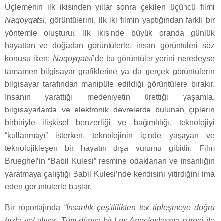
Üçlemenin ilk ikisinden yıllar sonra çekilen üçüncü filmi
Naqoyqatsi
, görüntülerini, ilk iki filmin yaptığından farklı bir
yöntemle oluşturur. İlk ikisinde büyük oranda günlük
hayattan ve doğadan görüntülerle, insan görüntüleri söz
konusu iken;
Naqoyqatsi
’de bu görüntüler yerini neredeyse
tamamen bilgisayar grafiklerine ya da gerçek görüntülerin
bilgisayar tarafından manipüle edildiği görüntülere bırakır.
İnsanın yarattığı medeniyetin ürettiği yaşamla,
bilgisayarlarda ve elektronik devrelerde bulunan çiplerin
birbiriyle ilişkisel benzerliği ve bağımlılığı, teknolojiyi
“kullanmayı” isterken, teknolojinin içinde yaşayan ve
teknolojikleşen bir hayatın dışa vurumu gibidir. Film
Brueghel’in “Babil Kulesi” resmine odaklanan ve insanlığın
yaratmaya çalıştığı Babil Kulesi’nde kendisini yitirdiğini ima
eden görüntülerle başlar.
Bir röportajında
“İnsanlık çeşitlilikten tek tipleşmeye doğru
hızla yol alıyor. Tüm dünya bir Los Angeleslaşma süreci ile