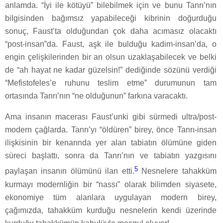
anlamda. “İyi ile kötüyü” bilebilmek için ve bunu Tanrı’nın
bilgisinden bağımsız yapabileceği kibrinin doğurduğu
sonuç, Faust’ta olduğundan çok daha acımasız olacaktı
“post-insan”da. Faust, aşk ile bulduğu kadim-insan’da, o
engin çelişkilerinden bir an olsun uzaklaşabilecek ve belki
de “ah hayat ne kadar güzelsin!” dediğinde sözünü verdiği
“Mefistofeles’e ruhunu teslim etme” durumunun tam
ortasında Tanrı’nın “ne olduğunun” farkına varacaktı.
Ama insanın macerası Faust’unki gibi sürmedi ultra/post-
modern çağlarda. Tanrı’yı “öldüren” birey, önce Tanrı-insan
ilişkisinin bir kenarında yer alan tabiatın ölümüne giden
süreci başlattı, sonra da Tanrı’nın ve tabiatın yazgısını
5
paylaşan insanın ölümünü ilan etti.
Nesnelere tahakküm
kurmayı modernliğin bir “nassı” olarak bilimden siyasete,
ekonomiye tüm alanlara uygulayan modern birey,
çağımızda, tahakküm kurduğu nesnelerin kendi üzerinde