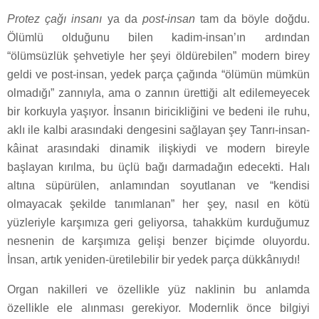
Protez çağı insanı
ya da
post-insan
tam da böyle doğdu.
Ölümlü olduğunu bilen kadim-insan’ın ardından
“ölümsüzlük şehvetiyle her şeyi öldürebilen” modern birey
geldi ve post-insan, yedek parça çağında “ölümün mümkün
olmadığı” zannıyla, ama o zannın ürettiği alt edilemeyecek
bir korkuyla yaşıyor. İnsanın biricikliğini ve bedeni ile ruhu,
aklı ile kalbi arasındaki dengesini sağlayan şey Tanrı-insan-
kâinat arasındaki dinamik ilişkiydi ve modern bireyle
başlayan kırılma, bu üçlü bağı darmadağın edecekti. Halı
altına süpürülen, anlamından soyutlanan ve “kendisi
olmayacak şekilde tanımlanan” her şey, nasıl en kötü
yüzleriyle karşımıza geri geliyorsa, tahakküm kurduğumuz
nesnenin de karşımıza gelişi benzer biçimde oluyordu.
İnsan, artık yeniden-üretilebilir bir yedek parça dükkânıydı!
Organ nakilleri ve özellikle yüz naklinin bu anlamda
özellikle ele alınması gerekiyor. Modernlik önce bilgiyi