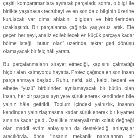
çeşitli kompartımanlara ayırarak parçaladı; sonra, o bilgi ile
birlikte yaşanacak tecrübeyi ve en son da o bilginin üzerine
kurulacak var olma ahlakını bilgiden ve birbirlerinden
uzaklaştırdı. Bir parçalanma çağında yaşıyoruz artık. Ele
geçen her şeyi, analiz edilebilecek en küçük parçaya kadar
bölme isteği, “bütün olan” üzerinde, tekrar geri dönüşü
olamayacak bir felç hâli yarattı.
Bu parçalanmaların sirayet etmediği, kapısını çalmadığı
hiçbir alan kalmıyordu hayatta. Protez çağında en son insan
parçalanmaya başladı. Ruhu, nefsi, aklı, kalbi, bedeni ve
elbette “yüzü” birbirinden ayrılamayacak bir bütün olan
insan, her bir parçası ayrı yere sürüklenerek kendinden bile
yalnız hâle getirildi. Toplum içindeki yalnızlık, insanın
kendinden yalnızlaşmasına kadar sürüklenerek bir kıyamet
sınırına kadar geldi. Özellikle materyalizmin koltuk değneği
olan maddi evrim anlayışının da desteklediği anlayışlar
aracılığıyla, önce “insanın mekanik parçalarının bir