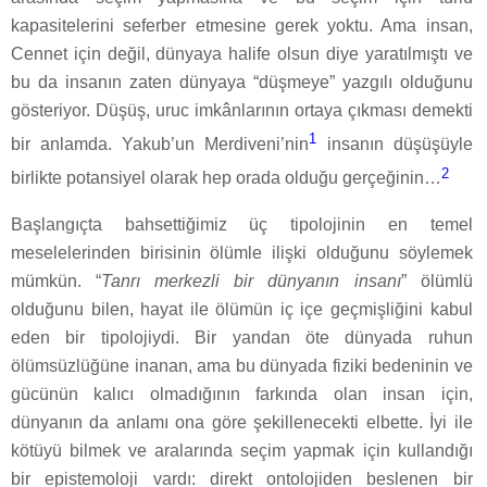
kapasitelerini seferber etmesine gerek yoktu. Ama insan,
Cennet için değil, dünyaya halife olsun diye yaratılmıştı ve
bu da insanın zaten dünyaya “düşmeye” yazgılı olduğunu
gösteriyor. Düşüş, uruc imkânlarının ortaya çıkması demekti
1
bir anlamda. Yakub’un Merdiveni’nin
insanın düşüşüyle
2
birlikte potansiyel olarak hep orada olduğu gerçeğinin…
Başlangıçta bahsettiğimiz üç tipolojinin en temel
meselelerinden birisinin ölümle ilişki olduğunu söylemek
mümkün. “
Tanrı merkezli bir dünyanın insanı
” ölümlü
olduğunu bilen, hayat ile ölümün iç içe geçmişliğini kabul
eden bir tipolojiydi. Bir yandan öte dünyada ruhun
ölümsüzlüğüne inanan, ama bu dünyada fiziki bedeninin ve
gücünün kalıcı olmadığının farkında olan insan için,
dünyanın da anlamı ona göre şekillenecekti elbette. İyi ile
kötüyü bilmek ve aralarında seçim yapmak için kullandığı
bir epistemoloji vardı: direkt ontolojiden beslenen bir