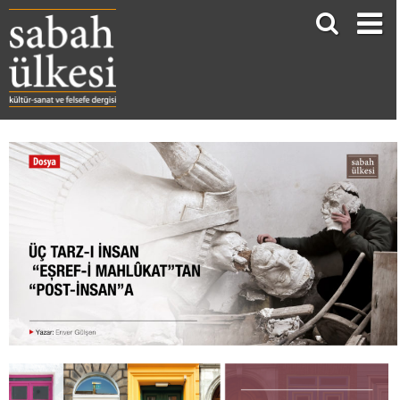
ÜÇ TARZ-I İNSAN “EŞREF-İ MAHLÛKAT”TAN “POST-İNSAN”A