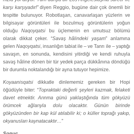
karşı karşıyadır!”
diyen Reggio, bugüne dair çok önemli bir
tespitte bulunuyor. Robotlaşan, canavarlaşan yüzlerin ve
bilgisayar görüntüleri ile bozulmuş görüntülerin yoğun
olduğu
Naqoyqatsi
bu üçlemenin en umutsuz bölümü
olarak dikkat çeker. “
Savaş hâlindeki yaşam
” anlamına
gelen
Naqoyqatsi
, insanlığın tabiat ile – ve Tanrı ile – yaptığı
savaşın, en sonunda, kendisini yitirdiği ve kendi ruhuyla
savaş hâline dönen bir tür yedek parça dükkânına döndüğü
bir durumla noktalandığı bir ayna tutuyor hepimize.
Koyaanisqatsi
dikkatle dinlememiz gereken bir Hopi
öğüdüyle biter: “
Topraktaki değerli şeyleri kazmak, felaketi
davet etmektir. Arınma günü yaklaştığında tüm gökyüzü
örümcek ağlarıyla dolu olacaktır. Günün birinde
gökyüzünden bir kap kül atılabilir ki; o küller toprağı yakıp,
okyanusları kaynatacaktır…
”
Sonuç