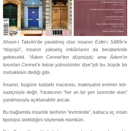
Ahsen-i Takvîm
’de yaratılmış olan insanın
Esfel-i Sâfilîn
’e
“düşüşü”, insanın yükseliş imkânlarını da beraberinde
getirecekti.
“Âdem Cennet’ten düşmüştü; ama Âdem’in
torunları Cennet’e tekrar yükselsinler diye”
ydi bu, büyük bir
muhakkikin dediği gibi.
İnsanın, bugüne kadarki macerası, materyalist evrimin kör-
saatçisiyle değil, Yaratıcının “her an bir şen üzerinde olan”
yaratmasıyla açıklanabilir ancak.
Bu bağlamda insanlık tarihinin “evriminde”, kabaca üç insan
tipolojisi üretildiğini söylemek mümkün.