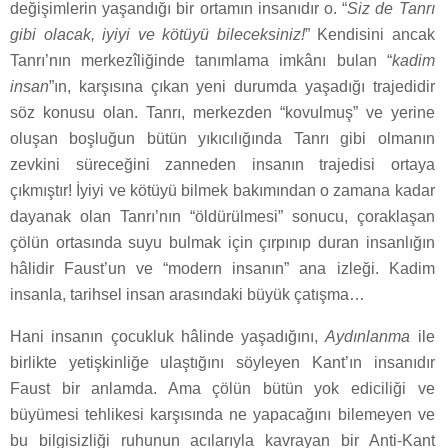
değişimlerin yaşandığı bir ortamın insanıdır o. “
Siz de Tanrı
gibi olacak, iyiyi ve kötüyü bileceksiniz!
” Kendisini ancak
Tanrı’nın merkezîliğinde tanımlama imkânı bulan “
kadim
insan
”ın, karşısına çıkan yeni durumda yaşadığı trajedidir
söz konusu olan. Tanrı, merkezden “kovulmuş” ve yerine
oluşan boşluğun bütün yıkıcılığında Tanrı gibi olmanın
zevkini süreceğini zanneden insanın trajedisi ortaya
çıkmıştır! İyiyi ve kötüyü bilmek bakımından o zamana kadar
dayanak olan Tanrı’nın “öldürülmesi” sonucu, çoraklaşan
çölün ortasında suyu bulmak için çırpınıp duran insanlığın
hâlidir Faust’un ve “modern insanın” ana izleği. Kadim
insanla, tarihsel insan arasındaki büyük çatışma…
Hani insanın çocukluk hâlinde yaşadığını,
Aydınlanma
ile
birlikte yetişkinliğe ulaştığını söyleyen Kant’ın insanıdır
Faust bir anlamda. Ama çölün bütün yok ediciliği ve
büyümesi tehlikesi karşısında ne yapacağını bilemeyen ve
bu bilgisizliği ruhunun acılarıyla kavrayan bir Anti-Kant