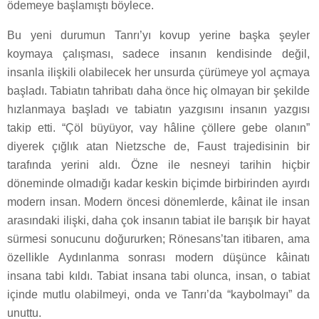
ödemeye başlamıştı böylece.
Bu yeni durumun Tanrı’yı kovup yerine başka şeyler
koymaya çalışması, sadece insanın kendisinde değil,
insanla ilişkili olabilecek her unsurda çürümeye yol açmaya
başladı. Tabiatın tahribatı daha önce hiç olmayan bir şekilde
hızlanmaya başladı ve tabiatın yazgısını insanın yazgısı
takip etti. “Çöl büyüyor, vay hâline çöllere gebe olanın”
diyerek çığlık atan Nietzsche de, Faust trajedisinin bir
tarafında yerini aldı. Özne ile nesneyi tarihin hiçbir
döneminde olmadığı kadar keskin biçimde birbirinden ayırdı
modern insan. Modern öncesi dönemlerde, kâinat ile insan
arasındaki ilişki, daha çok insanın tabiat ile barışık bir hayat
sürmesi sonucunu doğururken; Rönesans’tan itibaren, ama
özellikle Aydınlanma sonrası modern düşünce kâinatı
insana tabi kıldı. Tabiat insana tabi olunca, insan, o tabiat
içinde mutlu olabilmeyi, onda ve Tanrı’da “kaybolmayı” da
unuttu.