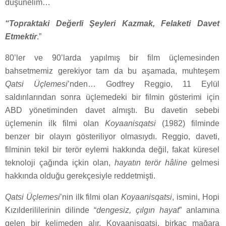
düşünelim…
“Topraktaki Değerli Şeyleri Kazmak, Felaketi Davet
Etmektir
.”
80’ler ve 90’larda yapılmış bir film üçlemesinden
bahsetmemiz gerekiyor tam da bu aşamada, muhteşem
Qatsi Üçlemesi
’nden… Godfrey Reggio, 11 Eylül
saldırılarından sonra üçlemedeki bir filmin gösterimi için
ABD yönetiminden davet almıştı. Bu davetin sebebi
üçlemenin ilk filmi olan
Koyaanisqatsi
(1982) filminde
benzer bir olayın gösteriliyor olmasıydı. Reggio, daveti,
filminin tekil bir terör eylemi hakkında değil, fakat küresel
teknoloji çağında içkin olan,
hayatın terör hâline
gelmesi
hakkında olduğu gerekçesiyle reddetmişti.
Qatsi Üçlemesi
’nin ilk filmi olan
Koyaanisqatsi
, ismini, Hopi
Kızılderililerinin dilinde “
dengesiz, çılgın hayat
” anlamına
gelen bir kelimeden alır. Koyaanisqatsi, birkaç mağara