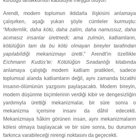
kurduğu tahakkümün kabulüyle meşgul oluyor!
Arendt, modern toplumun iktidarla ilişkisini anlamaya
çalışırken, aşağı yukarı şöyle cümleler kurmuştu:
“
Modernlik, daha kötü, daha zalim, daha namussuz, daha
acımasız insanlar üretmedi; ama zulmün, katliamların,
kötülüğün tam da bu kötü olmayan bireyler tarafından
yapılabildiği mekanizmayı üretti
.” Arendt’in özellikle
Eichmann Kudüs’te: Kötülüğün Sıradanlığı
kitabında
anlamaya çalıştığı modern katliam pratikleri, sadece
toplumsal alanda katliamların değil, aynı zamanda bizatihi
insanın-ölümünün yazgısını paylaşacaktı. Modern bireyin,
modern düşünme biçimlerinin verdiği kibir ve dengesizliğin
yardımıyla ürettiği mekanizmalar, bir süre sonra o
mekanizma içerisine insanı da dâhil edecekti.
Mekanizmaya hâkim görünen insan, aynı mekanizmaların
kölesi olmaya başlayacak ve bir süre sonra, bu durumun
farkınca varabileceği nirengi noktasını da geçecekti.