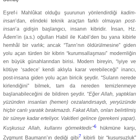
Eşref-i Mahlûkat olduğu şuurunun yönlendirdiği
kadim-
insan
’dan, elindeki teknik araçtan farklı olmayan
post-
insan
’a gidişin başlangıcı, insanın kibridir. İnsan, Hz.
Âdem’in (a.s.) oğulları Habil ile Kabil’den bu yana kibirle
hemhâl bir varlık; ancak “Tanrı’nın öldürülmesine” giden
yolu açan türden bir kibrin “kurumsallaşması” modernliğin
en büyük günahlarından birisi. Modern bireyin, “iyiye ve
kötüye ‘sadece’ kendi aklıyla karar verebileceği” inancı,
post-insana giden yolu açan biricik şeydir. “Suların nerede
kirlendiğini” bilmek, tam da nereden temizlenmeye
başlanabileceğini de bildiren şeydir. “
Eğer Allah, yaptıkları
yüzünden insanları (hemen) cezalandırsaydı, yeryüzünde
hiçbir canlı yaratık bırakmazdı. Fakat Allah, onları belirtilmiş
bir süreye kadar erteliyor. Vakitleri gelince (gerekeni yapar).
6
Kuşkusuz Allah, kullarını görmektedir.
”
hükmüne karşı,
7
Zygmunt Baumann’ın dediği gibi
kibirli bir “kusursuzluk”