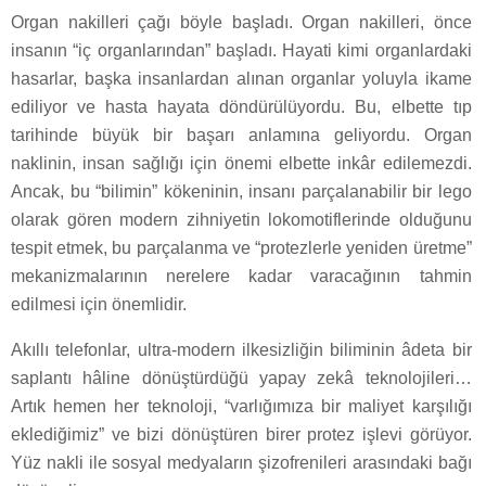
Organ nakilleri çağı böyle başladı. Organ nakilleri, önce
insanın “iç organlarından” başladı. Hayati kimi organlardaki
hasarlar, başka insanlardan alınan organlar yoluyla ikame
ediliyor ve hasta hayata döndürülüyordu. Bu, elbette tıp
tarihinde büyük bir başarı anlamına geliyordu. Organ
naklinin, insan sağlığı için önemi elbette inkâr edilemezdi.
Ancak, bu “bilimin” kökeninin, insanı parçalanabilir bir lego
olarak gören modern zihniyetin lokomotiflerinde olduğunu
tespit etmek, bu parçalanma ve “protezlerle yeniden üretme”
mekanizmalarının nerelere kadar varacağının tahmin
edilmesi için önemlidir.
Akıllı telefonlar, ultra-modern ilkesizliğin biliminin âdeta bir
saplantı hâline dönüştürdüğü yapay zekâ teknolojileri…
Artık hemen her teknoloji, “varlığımıza bir maliyet karşılığı
eklediğimiz” ve bizi dönüştüren birer protez işlevi görüyor.
Yüz nakli ile sosyal medyaların şizofrenileri arasındaki bağı