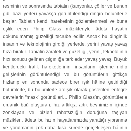
resminin ve sonrasında tabiatın (kanyonlar, çöller ve bunun
gibi bazı yerler) yavaşça görüntülendiği dingin bölümlerle
başlar. Tabiatın kendi hareketinin gözlemlenmesi ve buna
eşlik eden Philip Glass müzikleriyle âdeta hayatın
dokunulmamış güzelliği tecrübe edilir. Ancak bu dinginlik
insanın ve teknolojinin girdiği yerlerde, yerini yavaş yavaş
hıza bırakır. Tabiatın zarafeti ve güzelliği, yerini, teknolojinin
hızı sonucu gelinen çılgınlığa terk eder yavaş yavaş. Büyük
kentlerdeki trafik hareketlerinin, insanların işlerine gidip
gelişlerinin görüntülendiği ve bu görüntülerin gittikçe
hızlanıp en sonunda sadece birer ışık hâline getirildiği
bölümlerle, bu bölümlerle ardışık olarak gösterilen entegre
devrelerin “mask” görüntüleri… Philip Glass’ın, görüntülerle
organik bağ oluşturan, hız arttıkça artık beynimizin içinde
zonklayan ve bizleri rahatsızlığın doruğuna taşıyan
müzikleri, âdeta bu hızın hayatlarımızda yarattığı yıpranma
ve yorulmanın çok daha kısa sürede gerçekleşen hâlinin