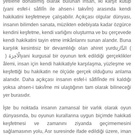
yetilerle donatılmış olarak bulunan insan, iki karşıt kutup
(yani esfel-i sâfilîn ile ahsen-i takvîm) arasında kendi
hakikatini keşfetmeye çalışabilir. Açıkçası olgular dünyası,
insanın bilimden sanata, müzikten edebiyata kadar özgürce
kendini keşfetme, kendi varlığını oluşturma ve bu çerçevede
kendi hakikatini tayin etme imkânlarını sunan alandır. Buna
karşılık kesintisiz bir devamlılığı olan ahiret yurdu
yani kurgusal bir oyunun terk edildiği gerçeklikler
âlemi, insan için kendi hakikatiyle karşılaşma, yüzleşme ve
keşfettiği bu hakikatin ne ölçüde gerçek olduğunu anlama
alanıdır. Daha açıkçası insanın esfel-i sâfilînde mi kaldığı
yoksa ahsen-i takvîme mi ulaştığının tam olarak bilineceği
yer burasıdır.
İşte bu noktada insanın zamansal bir varlık olarak oyun
dünyasında, bu oyunun kurallarına uygun biçimde hakikati
keşfetmesi ve zamanını ziyanda geçirmemesini
sağlamasının yolu, Asr suresinde ifade edildiği üzere, iman