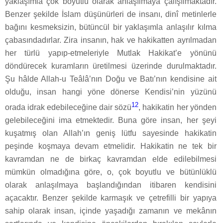
yaklaşımla çok boyutlu olarak anlaşılmaya çalışılmaktadır.
Benzer şekilde İslam düşünürleri de insanı, dinî metinlerle
bağını kesmeksizin, bütüncül bir yaklaşımla anlaşılır kılma
çabasındadırlar. Zira insanın, hak ve hakikatten ayrılmadan
her türlü yapıp-etmeleriyle Mutlak Hakikat’e yönünü
döndürecek kuramların üretilmesi üzerinde durulmaktadır.
Şu hâlde Allah-u Teâlâ’nın Doğu ve Batı’nın kendisine ait
olduğu, insan hangi yöne dönerse Kendisi’nin yüzünü
12
orada idrak edebileceğine dair sözü
, hakikatin her yönden
gelebileceğini ima etmektedir. Buna göre insan, her şeyi
kuşatmış olan Allah’ın geniş lütfu sayesinde hakikatin
peşinde koşmaya devam etmelidir. Hakikatin ne tek bir
kavramdan ne de birkaç kavramdan elde edilebilmesi
mümkün olmadığına göre, o, çok boyutlu ve bütünlüklü
olarak anlaşılmaya başlandığından itibaren kendisini
açacaktır. Benzer şekilde karmaşık ve çetrefilli bir yapıya
sahip olarak insan, içinde yaşadığı zamanın ve mekânın