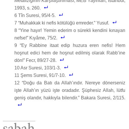
Metafiziğinin Karşılaştırılması
, MEB Yayınları, İstanbul,
1993, s. 260.
6 Tîn Suresi, 95/4-5.
7 “Muhakkak ki nefis kötülüğü emreder.” Yusuf.
8 “Yine hayır! Yemin ederim o sürekli kendini kınayan
nefse!” Kıyâme, 75/2.
9 “Ey Rabbine itaat edip huzura eren nefis! Hem
hoşnut edici hem de hoşnut edilmiş olarak Rabb’ine
dön!” Fecr, 89/27-28.
10 Asr Suresi, 103/1-3.
11 Şems Suresi, 91/7-10.
12 “Doğu da Batı da Allah’ındır. Nereye dönerseniz
işte Allah’ın yüzü işte oradadır. Şüphesiz Allah, lütfu
geniş olandır, hakkıyla bilendir.” Bakara Suresi, 2/115.