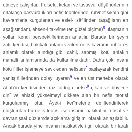
etmeye çalışırlar.
Felsefe, kelam ve tasavvuf düşünürlerinin
ortaklaşa başvurdukları nefis teorilerinde, ruh/nefis/kalp gibi
kavramlarla kurgulanan ve esfel-i sâfilînden (aşağıların en
6
aşağısından), ahsen-i takvîme (en güzel biçime)
ulaşmanın
yolları kendi perspektiflerinden anlatılır. Burada bir şeyin
zatı, kendisi, hakikati anlamı verilen nefis kavramı, ruhla eş
anlamlı olarak alındığı gibi cahil, sapmış, kötü ahlakın
mahalli anlamlarında da kullanılmaktadır. Daha çok insanı
7
kötü fiiller işlemeye sevk eden nefisten
başlayarak kendini
8
yanlış fiillerinden dolayı uyaran
ve en üst mertebe olarak
9
Allah’ın kendisinden razı olduğu nefse
çıkan ve böylece
dinî ve ahlaki yükselmeyi dikkate alan bir nefis teorisi
kurgulanmış olur. Âyet-i kerîmelerle delillendirilerek
oluşturulan bu nefis teorisi ise insanın hakikatini ruhsal ve
davranışsal düzlemde açıklama girişimi olarak anlaşılabilir.
Ancak burada yine insanın hakikatiyle ilgili olarak, bir tarafı