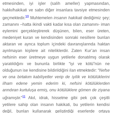
etmesinden, iyi işler (salih ameller) yapmasından,
hakkı/hakikati ve sabrı diğer insanlara tavsiye etmesinden
10
geçmektedir.
Muhtemelen
insanın hakikati
dediğimiz şey;
zamanını –hatta ikindi vakti kadar kısa olan zamanını- iman
eylemini gerçekleştirerek düşünen, bilen, eser üreten,
medeniyet kuran ve kendisinden sonraki nesillere bunları
aktaran ve ayrıca toplum içindeki davranışlarında haktan
ayrılmayan kişilere ait niteliklerdir. Zaten Kur’an insan
nefsinin eser üretmeye uygun yetilerle donatılmış olarak
yaratıldığını ve bununla birlikte “iyi ve kötü”nün ne
olduğunun ise kendisine bildirildiğini ilan etmektedir: “
Nefse
ve ona birtakım kabiliyetler verip de iyilik ve kötülüklerini
ilham edene yemin ederim ki, nefsini kötülüklerden
arındıran kurtuluşa ermiş, onu kötülüklere gömen de ziyana
11
uğramıştır.
”
Akıl, idrak, hissetme gibi pek çok çeşitli
yetilere sahip olan insanın hakikati, bu yetilerin kendisi
değil, bunları kullanarak geliştirdiği eserlerde ortaya