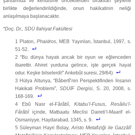
şartlarında ve kendisine öncekilerden bırakılan şeylerle
birlikte değerlendirildiğinde, onun hakikatinin neliği
anlaşılmaya başlanacaktır.
*Doç. Dr., SDÜ İlahiyat Fakültesi
1 Platon,
Phaidros
, MEB Yayınları, İstanbul, 1997, s.
51-52.
2 “Bu dünya hayatı ancak bir oyun ve eğlenceden
ibarettir. Ahiret yurduna gelince, işte gerçek hayat
odur. Keşke bilselerdi!” Ankebût suresi, 29/64)
3 Hülya Altunya, “Bâbertî’nin Perspektifinden İnsanın
Hakikati Problemi”,
SDÜİF Dergisi
, S. 20, 2008, s.
168-169.
4 Ebû Nasr el-Fârâbî,
Kitabu’l-Fusus
,
Resâilu’l-
Fârâbî
içinde, Matbaatu Meclisi Daireti’l-Maarif el-
Osmaniyye, Haydarabad, 1345, s. 9.
5 Süleyman Hayri Bolay,
Aristo Metafiziği ile Gazzâlî