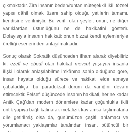
çıkmaktadır. Zira insanın beden/ruhtan müteşekkil ikili tözsel
yapısı dâhil olmak üzere sahip olduğu yetilerin tamamı,
kendisine verilmiştir. Bu verili olan şeyler, onun, ne diğer
varlıklardan üstünlüğünü ne de hakikatini gösterir.
Dolayısıyla insanın hakikati; onun bizzat kendi eylemleriyle
ürettiği eserlerinden anlaşılmaktadır.
Sonuç olarak Sokratik düşünceden ilham alarak diyebiliriz
ki,
ezelî ve ebedî
olan hakikat
mevcut yaşayan
insanla
ilişkili olarak anlaşılabilme imkânına sahip olduğuna göre,
insan hayatta olduğu sürece ve hakikati elde etmeye
çabaladıkça, bu paradoksal durum da varlığını devam
ettirecektir. Felsefi düşüncede insanın hakikati, her ne kadar
Antik Çağ’dan modern dönemlere kadar çoğunlukla ikili
ontik yapıya bağlı kalınarak metafizik kavramsallaştırmalarla
dile getirilmiş olsa da, günümüzde çeşitli anlamacı ve
yorumlamacı yaklaşımlar tarafından insan, bütüncül bir