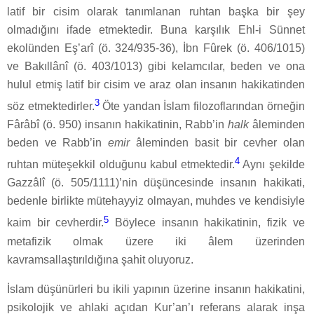
latif bir cisim olarak tanımlanan ruhtan başka bir şey
olmadığını ifade etmektedir. Buna karşılık Ehl-i Sünnet
ekolünden Eş’arî (ö. 324/935-36), İbn Fûrek (ö. 406/1015)
ve Bakıllânî (ö. 403/1013) gibi kelamcılar, beden ve ona
hulul etmiş latif bir cisim ve araz olan insanın hakikatinden
3
söz etmektedirler.
Öte yandan İslam filozoflarından örneğin
Fârâbî (ö. 950) insanın hakikatinin, Rabb’in
halk
âleminden
beden ve Rabb’in
emir
âleminden basit bir cevher olan
4
ruhtan müteşekkil olduğunu kabul etmektedir.
Aynı şekilde
Gazzâlî (ö. 505/1111)’nin düşüncesinde insanın hakikati,
bedenle birlikte mütehayyiz olmayan, muhdes ve kendisiyle
5
kaim bir cevherdir.
Böylece insanın hakikatinin, fizik ve
metafizik olmak üzere iki âlem üzerinden
kavramsallaştırıldığına şahit oluyoruz.
İslam düşünürleri bu ikili yapının üzerine insanın hakikatini,
psikolojik ve ahlaki açıdan Kur’an’ı referans alarak inşa