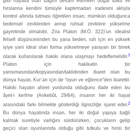
gibi hayatla olan bağını devam ettirirken doğal tutku ve
hırslarına kendini tümüyle kaptırmadan iradesini aklıyla
kontrol altında tutması öğretilen insan, mümkün olduğunca
bedensel zevklerden arınıp ruhsal zevklere yükselme
gayretinde olmalıdır. Zira Platon (M.Ö. 322)’un idealist
felsefi düşüncesinden bu yana beden, ruh için en yüksek
iyiye yani ideal olan forma yükselmeye yarayan bir binek
1
olarak kullanılarak hakiki olana ulaşmayı hedeflemelidir.
Platon için hakikatin bir
yansımasından/kopyasından/taklidinden ibaret olan bu
dünya hayatı, Kur’an için de “oyun ve eğlence”den ibarettir.
Hakiki hayatın ahiret yurdunda olduğunu ifade eden bu
âyet-i kerîme (Ankebût, 29/64), insanın her iki hayat
2
arasındaki farkı bilmekte gösterdiği ilgisizliğe işaret eder.
Bu dünya hayatında insan, her iki doğal yapıya bağlı
kalmak suretiyle varlığını sürdürürken, çocukların gelip
geçici olan oyunlarında olduğu gibi tutkulu ve hırslı bir