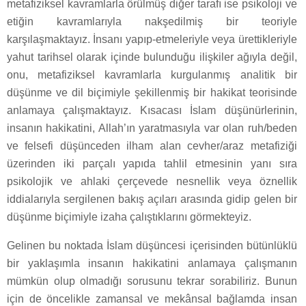
metafiziksel kavramlarla örülmüş diğer tarafı ise psikoloji ve
etiğin kavramlarıyla nakşedilmiş bir teoriyle
karşılaşmaktayız. İnsanı yapıp-etmeleriyle veya ürettikleriyle
yahut tarihsel olarak içinde bulunduğu ilişkiler ağıyla değil,
onu, metafiziksel kavramlarla kurgulanmış analitik bir
düşünme ve dil biçimiyle şekillenmiş bir hakikat teorisinde
anlamaya çalışmaktayız. Kısacası İslam düşünürlerinin,
insanın hakikatini, Allah’ın yaratmasıyla var olan ruh/beden
ve felsefi düşünceden ilham alan cevher/araz metafiziği
üzerinden iki parçalı yapıda tahlil etmesinin yanı sıra
psikolojik ve ahlaki çerçevede nesnellik veya öznellik
iddialarıyla sergilenen bakış açıları arasında gidip gelen bir
düşünme biçimiyle izaha çalıştıklarını görmekteyiz.
Gelinen bu noktada İslam düşüncesi içerisinden bütünlüklü
bir yaklaşımla insanın hakikatini anlamaya çalışmanın
mümkün olup olmadığı sorusunu tekrar sorabiliriz. Bunun
için de öncelikle zamansal ve mekânsal bağlamda insan