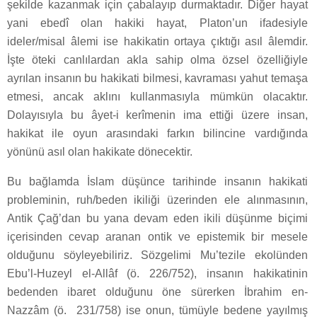
şekilde kazanmak için çabalayıp durmaktadır. Diğer hayat
yani ebedî olan hakiki hayat, Platon’un ifadesiyle
ideler/misal âlemi ise hakikatin ortaya çıktığı asıl âlemdir.
İşte öteki canlılardan akla sahip olma özsel özelliğiyle
ayrılan insanın bu hakikati bilmesi, kavraması yahut temaşa
etmesi, ancak aklını kullanmasıyla mümkün olacaktır.
Dolayısıyla bu âyet-i kerîmenin ima ettiği üzere insan,
hakikat ile oyun arasındaki farkın bilincine vardığında
yönünü asıl olan hakikate dönecektir.
Bu bağlamda İslam düşünce tarihinde insanın hakikati
probleminin, ruh/beden ikiliği üzerinden ele alınmasının,
Antik Çağ’dan bu yana devam eden ikili düşünme biçimi
içerisinden cevap aranan ontik ve epistemik bir mesele
olduğunu söyleyebiliriz. Sözgelimi Mu’tezile ekolünden
Ebu’l-Huzeyl el-Allâf (ö. 226/752), insanın hakikatinin
bedenden ibaret olduğunu öne sürerken İbrahim en-
Nazzâm (ö.
231/758) ise onun, tümüyle bedene yayılmış