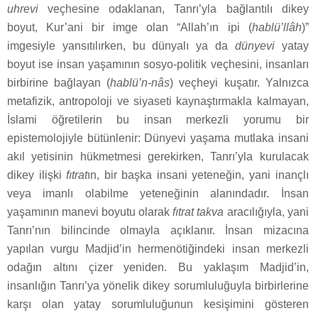
uhrevi
veçhesine odaklanan, Tanrı’yla bağlantılı dikey
boyut, Kur’ani bir imge olan “Allah’ın ipi (
hablü’llâh
)”
imgesiyle yansıtılırken, bu dünyalı ya da
dünyevi
yatay
boyut ise insan yaşamının sosyo-politik veçhesini, insanları
birbirine bağlayan (
hablü’n-nâs
) veçheyi kuşatır. Yalnızca
metafizik, antropoloji ve siyaseti kaynaştırmakla kalmayan,
İslami öğretilerin bu insan merkezli yorumu bir
epistemolojiyle bütünlenir: Dünyevi yaşama mutlaka insani
akıl yetisinin hükmetmesi gerekirken, Tanrı’yla kurulacak
dikey ilişki
fıtrat
ın, bir başka insani yeteneğin, yani inançlı
veya imanlı olabilme yeteneğinin alanındadır. İnsan
yaşamının manevi boyutu olarak
fıtrat
takva
aracılığıyla, yani
Tanrı’nın bilincinde olmayla açıklanır. İnsan mizacına
yapılan vurgu Madjid’in hermenötiğindeki insan merkezli
odağın altını çizer yeniden. Bu yaklaşım Madjid’in,
insanlığın Tanrı’ya yönelik dikey sorumluluğuyla birbirlerine
karşı olan yatay sorumluluğunun kesişimini gösteren