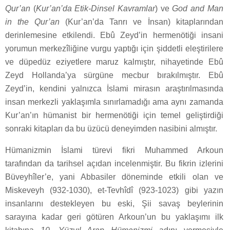
Qur’an
(
Kur’an’da Etik-Dinsel Kavramlar
) ve
God and Man
in the Qur’an
(Kur’an’da Tanrı ve İnsan) kitaplarından
derinlemesine etkilendi. Ebû Zeyd’in hermenötiği insani
yorumun merkezîliğine vurgu yaptığı için şiddetli eleştirilere
ve düpedüz eziyetlere maruz kalmıştır, nihayetinde Ebû
Zeyd Hollanda’ya sürgüne mecbur bırakılmıştır. Ebû
Zeyd’in, kendini yalnızca İslami mirasın araştırılmasında
insan merkezli yaklaşımla sınırlamadığı ama aynı zamanda
Kur’an’ın hümanist bir hermenötiği için temel geliştirdiği
sonraki kitapları da bu üzücü deneyimden nasibini almıştır.
Hümanizmin İslami türevi fikri Muhammed Arkoun
tarafından da tarihsel açıdan incelenmiştir. Bu fikrin izlerini
Büveyhîler’e, yani Abbasiler döneminde etkili olan ve
Miskeveyh (932-1030), et-Tevhîdî (923-1023) gibi yazın
insanlarını destekleyen bu eski, Şii savaş beylerinin
sarayına kadar geri götüren Arkoun’un bu yaklaşımı ilk