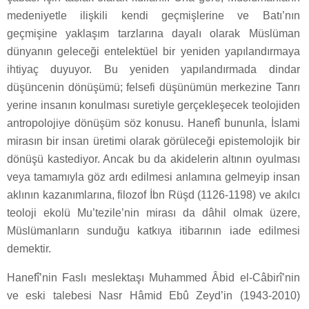
medeniyetle ilişkili kendi geçmişlerine ve Batı’nın
geçmişine yaklaşım tarzlarına dayalı olarak Müslüman
dünyanın geleceği entelektüel bir yeniden yapılandırmaya
ihtiyaç duyuyor. Bu yeniden yapılandırmada dindar
düşüncenin dönüşümü; felsefi düşünümün merkezine Tanrı
yerine insanın konulması suretiyle gerçekleşecek teolojiden
antropolojiye dönüşüm söz konusu. Hanefî bununla, İslami
mirasın bir insan üretimi olarak görüleceği epistemolojik bir
dönüşü kastediyor. Ancak bu da akidelerin altının oyulması
veya tamamıyla göz ardı edilmesi anlamına gelmeyip insan
aklının kazanımlarına, filozof İbn Rüşd (1126-1198) ve akılcı
teoloji ekolü Mu’tezile’nin mirası da dâhil olmak üzere,
Müslümanların sunduğu katkıya itibarının iade edilmesi
demektir.
Hanefî’nin Faslı meslektaşı Muhammed Âbid el-Câbirî’nin
ve eski talebesi Nasr Hâmid Ebû Zeyd’in (1943-2010)