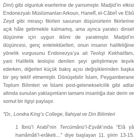
Dini
) gibi olgunluk eserlerine de yansımıştır. Madjid’in etkisi
Endonezyalı Müslümanları Arkoun, Hanefî, el-Câbirî ve Ebû
Zeyd gibi mirasçı fikirleri savunan düşünürlerin fikirlerine
açık hâle getirmekle kalmamış, ama ayrıca yaratıcı dinsel
düşünme için uygun iklimi de yaratmıştır. Madjid’in
düşüncesi, genç entelektüelleri, onun insanın halifeliğine
yönelik vurgusunu Endonezya’ya ait
Teoloji Kekhalifan
ı,
yani Halifelik teolojisi denilen şeyi geliştirmeye teşvik
ederken, diğerleri küçük bakış açısı değişiklerinden başka
bir şey teklif etmemiştir. Dönüşebilir İslam, Peygamberane
Toplum Bilimleri ve İslami post-gelenekselcilik gibi adlar
altında sunulan yaklaşımların tamamı insanlığa dair derin ve
somut bir ilgiyi paylaşır.
*Dr., Londra King’s College, İlahiyat ve Din Bilimleri
1 İbnü’l Arabî’nin
Tercümânü’l-Eşvâk
’ında “Elâ yâ
hamâmâti’l-erâketi…” diye başlayan 11. şiirin 13-15.