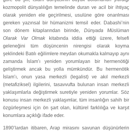
kozmopolit dünyalılığın temelinde duran ve acil bir ihtiyaç
olarak yeniden ele geçirilmesi, usulüne göre onarılması
gereken yazınsal bir hümanizmi temsil eder. Dabashi’nin
son dönem kitaplarından birinde,
Dünyada Müslüman
Olarak Var Olmak
kitabında iddia ettiği üzere, felsefi
geleneğini tüm düşüncenin nirengisi olarak koyma
şeklindeki Batılı eğilimlere meydan okumakla kalmayıp aynı
zamanda İslam’ı yeniden yorumlayan bir hermenötiği
geliştirmek ancak bu yolla mümkündür. Bu hermenötik
İslam’ı, onun yasa merkezli (legalist) ve akıl merkezli
(metafiziksel) ilgilerini, tasavvufta bulunan insan merkezli
yaklaşımlarla değiştirmek suretiyle yeniden yorumlar. Söz
konusu insan merkezli yaklaşımlar, tüm insanlığın sahih bir
özgürleşmesi için ön şart olan, kültürel farklılığa ve karşıt
konumlara açıklığı ifade eder.
1890’lardan itibaren, Arap mirasını savunan düşünürlerin