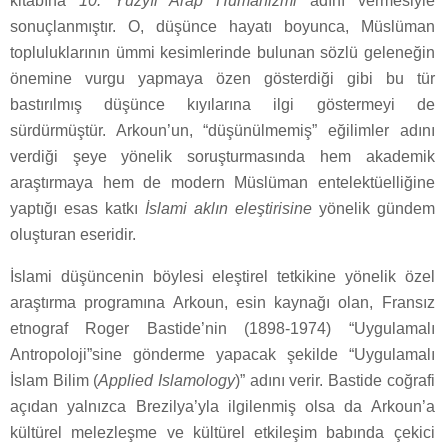
kitabına
10. Yüzyıl Arap Hümanizmi
adını vermesiyle
sonuçlanmıştır. O, düşünce hayatı boyunca, Müslüman
topluluklarının ümmi kesimlerinde bulunan sözlü geleneğin
önemine vurgu yapmaya özen gösterdiği gibi bu tür
bastırılmış düşünce kıyılarına ilgi göstermeyi de
sürdürmüştür. Arkoun’un, “düşünülmemiş” eğilimler adını
verdiği şeye yönelik soruşturmasında hem akademik
araştırmaya hem de modern Müslüman entelektüelliğine
yaptığı esas katkı
İslami aklın eleştirisine
yönelik gündem
oluşturan eseridir.
İslami düşüncenin böylesi eleştirel tetkikine yönelik özel
araştırma programına Arkoun, esin kaynağı olan, Fransız
etnograf Roger Bastide’nin (1898-1974) “Uygulamalı
Antropoloji”sine gönderme yapacak şekilde “Uygulamalı
İslam Bilim (
Applied Islamology
)” adını verir. Bastide coğrafi
açıdan yalnızca Brezilya’yla ilgilenmiş olsa da Arkoun’a
kültürel melezleşme ve kültürel etkileşim babında çekici