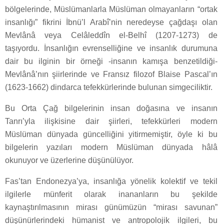
bölgelerinde, Müslümanlarla Müslüman olmayanların “ortak
insanlığı” fikrini İbnü’l Arabî’nin neredeyse çağdaşı olan
Mevlânâ veya Celâleddîn el-Belhî (1207-1273) de
taşıyordu. İnsanlığın evrenselliğine ve insanlık durumuna
dair bu ilginin bir örneği -insanın kamışa benzetildiği-
Mevlânâ’nın şiirlerinde ve Fransız filozof Blaise Pascal’ın
(1623-1662) dindarca tefekkürlerinde bulunan simgeciliktir.
Bu Orta Çağ bilgelerinin insan doğasına ve insanın
Tanrı’yla ilişkisine dair şiirleri, tefekkürleri modern
Müslüman dünyada güncelliğini yitirmemiştir, öyle ki bu
bilgelerin yazıları modern Müslüman dünyada hâlâ
okunuyor ve üzerlerine düşünülüyor.
Fas’tan Endonezya’ya, insanlığa yönelik kolektif ve tekil
ilgilerle münferit olarak inananların bu şekilde
kaynaştırılmasının mirası günümüzün “mirası savunan”
düşünürlerindeki hümanist ve antropolojik ilgileri, bu