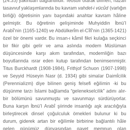
(24:35) yakından bağlantılıdır. Teosofi olarak bilinen, nazari
tasavvuf yaklaşımlarında bu kavram
vahdet-i vücûd
(varlığın
birliği) öğretisinin yanı başındaki anahtar kavram hâline
gelmiştir. Bu öğretinin gelişiminde Muhyiddin İbnü’l
Arabî’nin (1165-1240) ve Abdülkerîm el-Cîlî’nin (1365-1421)
özel bir önemi vardır. Bu insan-ı kâmil fikri kulağa seçkinci
bir fikir gibi gelir ve ama aslında modern Müslüman
düşüncesinde karşı akım tarafından, modernliğin bazı
boyutlarında ısrar eden kutup tarafından benimsenmiştir.
Titus Burckhardt (1908-1984), Frithjof Schuon (1907-1998)
ve Seyyid Hüseyin Nasr (d. 1934) gibi simalar Daimîcilik
(Perennializm) diye bilinen geniş felsefi eğilimin -ki bu
düşünme tarzı İslami bağlamda “gelenekselcilik” adını alır-
bir bölümünü savunmuştu ve savunmayı sürdürüyorlar.
Buna karşın İbnü’l Arabî şiirinde insanlığı aşk aracılığıyla
birleştirecek dinsel çoğulculuk örnekleri bulunur ki bu
durum, giderek artan bir eğilimle birbirine bağlantılı hâle
gelen günümüz dünyasından gayet memnun olan