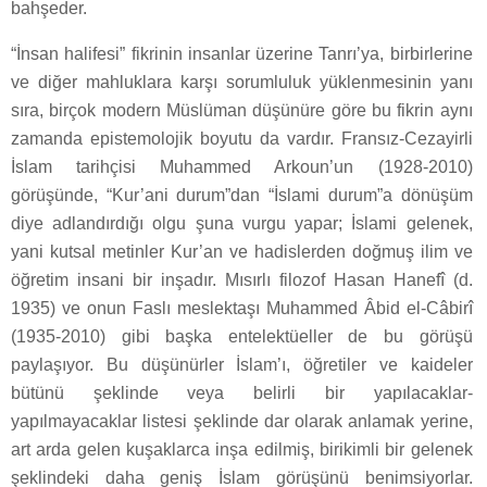
bahşeder.
“İnsan halifesi” fikrinin insanlar üzerine Tanrı’ya, birbirlerine
ve diğer mahluklara karşı sorumluluk yüklenmesinin yanı
sıra, birçok modern Müslüman düşünüre göre bu fikrin aynı
zamanda epistemolojik boyutu da vardır. Fransız-Cezayirli
İslam tarihçisi Muhammed Arkoun’un (1928-2010)
görüşünde, “Kur’ani durum”dan “İslami durum”a dönüşüm
diye adlandırdığı olgu şuna vurgu yapar; İslami gelenek,
yani kutsal metinler Kur’an ve hadislerden doğmuş ilim ve
öğretim insani bir inşadır. Mısırlı filozof Hasan Hanefî (d.
1935) ve onun Faslı meslektaşı Muhammed Âbid el-Câbirî
(1935-2010) gibi başka entelektüeller de bu görüşü
paylaşıyor. Bu düşünürler İslam’ı, öğretiler ve kaideler
bütünü şeklinde veya belirli bir yapılacaklar-
yapılmayacaklar listesi şeklinde dar olarak anlamak yerine,
art arda gelen kuşaklarca inşa edilmiş, birikimli bir gelenek
şeklindeki daha geniş İslam görüşünü benimsiyorlar.