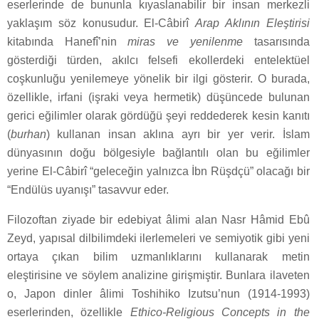
eserlerinde de bununla kıyaslanabilir bir insan merkezli
yaklaşım söz konusudur. El-Câbirî
Arap Aklının Eleştirisi
kitabında Hanefî’nin
miras ve yenilenme
tasarısında
gösterdiği türden, akılcı felsefi ekollerdeki entelektüel
coşkunluğu yenilemeye yönelik bir ilgi gösterir. O burada,
özellikle, irfani (işraki veya hermetik) düşüncede bulunan
gerici eğilimler olarak gördüğü şeyi reddederek kesin kanıtı
(
burhan
) kullanan insan aklına ayrı bir yer verir. İslam
dünyasının doğu bölgesiyle bağlantılı olan bu eğilimler
yerine El-Câbirî “geleceğin yalnızca İbn Rüşdçü” olacağı bir
“Endülüs uyanışı” tasavvur eder.
Filozoftan ziyade bir edebiyat âlimi alan Nasr Hâmid Ebû
Zeyd, yapısal dilbilimdeki ilerlemeleri ve semiyotik gibi yeni
ortaya çıkan bilim uzmanlıklarını kullanarak metin
eleştirisine ve söylem analizine girişmiştir. Bunlara ilaveten
o, Japon dinler âlimi Toshihiko Izutsu’nun (1914-1993)
eserlerinden, özellikle
Ethico-Religious Concepts in the