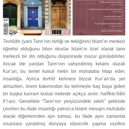
Tevhîd
in (yani Tanrı’nın birliği ve tekliğinin) İslam’ın merkezi
öğretisi olduğunu bilen okurlar İslam’ın özel olarak tanrı
merkezli bir din olduğunu düşünmede mazur görülebilirler.
Ancak öte yandan Tanrı’nın vahyedilmiş kelamı olarak
Kur’an, bu temel kutsal metin bir muhataba hitap eder;
insanlığa. Ayrıca
tevhîd
kelimesi bizzat Kur’an’da yer
almazken, önem bakımından bu kelimeyle baş başa giden
bir başka kavram kutsal metinde açıkça anılır;
halîfetu’llâhi
fi’l-arz
. Genellikle “Tanrı’nın yeryüzündeki vekili” şeklinde
çevrilen bu ifade insanlığı yalnızca İslami mesajın muhatabı
olarak diğerlerinden ayrı tutmaz, bu ifade aynı zamanda
insanlara yaratılmış dünyaya idarecilik yapma vazifesi