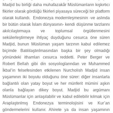
Madjid bu birliği daha muhafazakâr Müslümanların kışkırtıcı
fikirler olarak gördüğü fikirleri piyasaya süreceği bir platform
olarak kullandı.
Endonezya modernleşmesinin -ve aslında
bir bütün olarak İslam dünyasının- kendi düşünme tarzlarını
akılcılaştırmaya ve toplumsal örgütlenmesini
sekülerleştirmeye ihtiyaç duyduğunu cesurca öne süren
Madjid, bunun Müslüman yaşam tarzının kabul edilemez
biçimde Batılılaştırılmasından başka bir şey olmadığı
yönündeki ithamları cesurca reddetti. Peter Berger ve
Robert Bellah gibi din sosyologlarından ve Muhammed
İkbal’in felsefesinden etkilenen Nurcholish Madjid insan
yaşamının iki boyutu olduğunu öne sürer: diğer insanlarla
bağlantılı olan yatay boyut ve her münferit mümini aşkın
olanla bağlayan dikey boyut. Madjid bu argümanı
Müslümanlar için anlaşılabilir ve kabul edilebilir kılmak için
Araplaştırılmış Endonezya terminolojisini ve Kur’an
göndermelerini kullanır. Ahirete ya da insan yaşamının