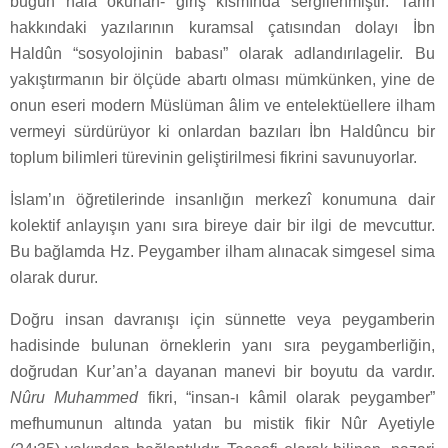
bugün hâlâ okunan- giriş kısmında sergilenmiştir. Tarih
hakkındaki yazılarının kuramsal çatısından dolayı İbn
Haldûn “sosyolojinin babası” olarak adlandırılagelir. Bu
yakıştırmanın bir ölçüde abartı olması mümkünken, yine de
onun eseri modern Müslüman âlim ve entelektüellere ilham
vermeyi sürdürüyor ki onlardan bazıları İbn Haldûncu bir
toplum bilimleri türevinin geliştirilmesi fikrini savunuyorlar.
İslam’ın öğretilerinde insanlığın merkezî konumuna dair
kolektif anlayışın yanı sıra bireye dair bir ilgi de mevcuttur.
Bu bağlamda Hz. Peygamber ilham alınacak simgesel sima
olarak durur.
Doğru insan davranışı için sünnette veya peygamberin
hadisinde bulunan örneklerin yanı sıra peygamberliğin,
doğrudan Kur’an’a dayanan manevi bir boyutu da vardır.
Nûru Muhammed
fikri, “insan-ı kâmil olarak peygamber”
mefhumunun altında yatan bu mistik fikir Nûr Ayetiyle