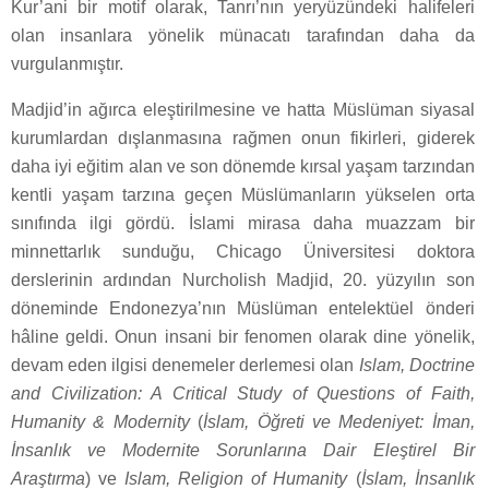
Kur’ani bir motif olarak, Tanrı’nın yeryüzündeki halifeleri
olan insanlara yönelik münacatı tarafından daha da
vurgulanmıştır.
Madjid’in ağırca eleştirilmesine ve hatta Müslüman siyasal
kurumlardan dışlanmasına rağmen onun fikirleri, giderek
daha iyi eğitim alan ve son dönemde kırsal yaşam tarzından
kentli yaşam tarzına geçen Müslümanların yükselen orta
sınıfında ilgi gördü. İslami mirasa daha muazzam bir
minnettarlık sunduğu, Chicago Üniversitesi doktora
derslerinin ardından Nurcholish Madjid, 20. yüzyılın son
döneminde Endonezya’nın Müslüman entelektüel önderi
hâline geldi. Onun insani bir fenomen olarak dine yönelik,
devam eden ilgisi denemeler derlemesi olan
Islam, Doctrine
and Civilization: A Critical Study of Questions of Faith,
Humanity & Modernity
(
İslam, Öğreti ve Medeniyet: İman,
İnsanlık ve Modernite Sorunlarına Dair Eleştirel Bir
Araştırma
) ve
Islam, Religion of Humanity
(
İslam, İnsanlık