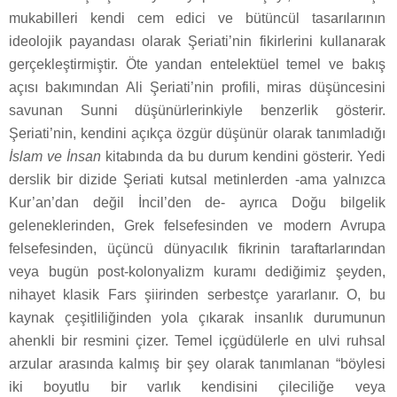
mukabilleri kendi cem edici ve bütüncül tasarılarının
ideolojik payandası olarak Şeriati’nin fikirlerini kullanarak
gerçekleştirmiştir. Öte yandan entelektüel temel ve bakış
açısı bakımından Ali Şeriati’nin profili, miras düşüncesini
savunan Sunni düşünürlerinkiyle benzerlik gösterir.
Şeriati’nin, kendini açıkça özgür düşünür olarak tanımladığı
İslam ve İnsan
kitabında da bu durum kendini gösterir. Yedi
derslik bir dizide Şeriati kutsal metinlerden -ama yalnızca
Kur’an’dan değil İncil’den de- ayrıca Doğu bilgelik
geleneklerinden, Grek felsefesinden ve modern Avrupa
felsefesinden, üçüncü dünyacılık fikrinin taraftarlarından
veya bugün post-kolonyalizm kuramı dediğimiz şeyden,
nihayet klasik Fars şiirinden serbestçe yararlanır. O, bu
kaynak çeşitliliğinden yola çıkarak insanlık durumunun
ahenkli bir resmini çizer. Temel içgüdülerle en ulvi ruhsal
arzular arasında kalmış bir şey olarak tanımlanan “böylesi
iki boyutlu bir varlık kendisini çileciliğe veya