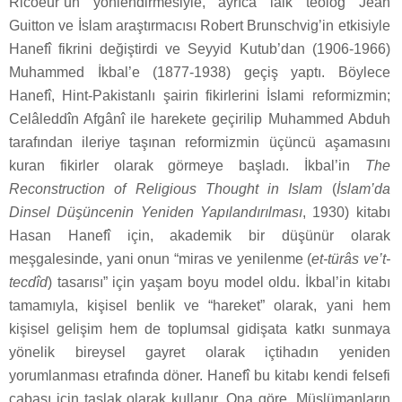
Ricoeur’ün yönlendirmesiyle, ayrıca laik teolog Jean
Guitton ve İslam araştırmacısı Robert Brunschvig’in etkisiyle
Hanefî fikrini değiştirdi ve Seyyid Kutub’dan (1906-1966)
Muhammed İkbal’e (1877-1938) geçiş yaptı. Böylece
Hanefî, Hint-Pakistanlı şairin fikirlerini İslami reformizmin;
Celâleddîn Afgânî ile harekete geçirilip Muhammed Abduh
tarafından ileriye taşınan reformizmin üçüncü aşamasını
kuran fikirler olarak görmeye başladı. İkbal’in
The
Reconstruction of Religious Thought in Islam
(
İslam’da
Dinsel Düşüncenin Yeniden Yapılandırılması
, 1930) kitabı
Hasan Hanefî için, akademik bir düşünür olarak
meşgalesinde, yani onun “miras ve yenilenme (
et-türâs ve’t-
tecdîd
) tasarısı” için yaşam boyu model oldu. İkbal’in kitabı
tamamıyla, kişisel benlik ve “hareket” olarak, yani hem
kişisel gelişim hem de toplumsal gidişata katkı sunmaya
yönelik bireysel gayret olarak içtihadın yeniden
yorumlanması etrafında döner. Hanefî bu kitabı kendi felsefi
çabası için taslak olarak kullanır. Ona göre, Müslümanların