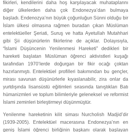
fikirleri, kendilerini daha hoş karşılayacak muhataplarını
diğer ülkelerden daha çok Endonezya’dan bulmaya
başladı. Endenozya’nın büyük çoğunluğun Sünni olduğu bir
İslam ülkesi olmasına rağmen buradan çıkan Müslüman
entelektüeller Şeriati, Suruş ve hatta Ayetullah Mutahhari
gibi Şii düşünürlerin fikirlerine de açıklar. Dolayısıyla,
“İslami Düşüncenin Yenilenmesi Hareketi” dedikleri bir
hareketi başlatan Müslüman öğrenci aktivistleri kuşağı
tarafından 1970’lerde doğurgan bir fikir ocağı çoktan
hazırlanmıştı. Entelektüel profilleri bakımından bu gençler,
mirası savunan düşünürlerle kıyaslanabilir, zira onlar da
yurtdışında lisansüstü eğitimleri sırasında tanıştıkları Batı
hümanizmleri ve toplum bilimleriyle geleneksel ve reformist
İslami zeminleri birleştirmeyi düşünmüştür.
Yenilenme hareketinin kilit siması Nurcholish Madjid’dir
(1939-2005). Entelektüel macerasına Endonezya’nın en
geniş İslami öğrenci birliğinin başkanı olarak başlayan