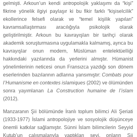
gelmişti. Arkoun’un kendi antropolojik yaklaşımı da “kişi”
fikrine yönelik ilgiyi paylaşır ki bu fikir farklı “kişiselcilik”
ekollerince felsefi olarak ve “temel kişilik yapıları”
kavramsallaştırması aracılığıyla psikolojik olarak
geliştirilmiştir. Arkoun bu kavrayışları bir tarihçi olarak
akademik soruşturmasına uygulamakla kalmamış, ayrıca bu
kavrayışlar onun modern, Müslüman entelektüelliği
hakkındaki yazılarında da yerlerini almıştır. Hümanist
yönelimlerinin neticesi onun Fransızca yazdığı son dönem
eserlerinden bazılarının adlarına yansımıştır:
Combats pour
l’Humanisme en contextes islamiques
(2002) ve ölümünden
sonra yayımlanan
La Construction humaine de l’islam
(2012).
Manzaranın Şii bölümünde İranlı toplum bilimci Ali Şeriati
(1933-1977) İslami antropolojiye ve sosyolojik düşünceye
önemli katkılar sağlamıştır. Sünni İslam bilimcilerin Seyyid
Kutub’un çalışmalarıyla yaptıkları şeyi, onların Şii