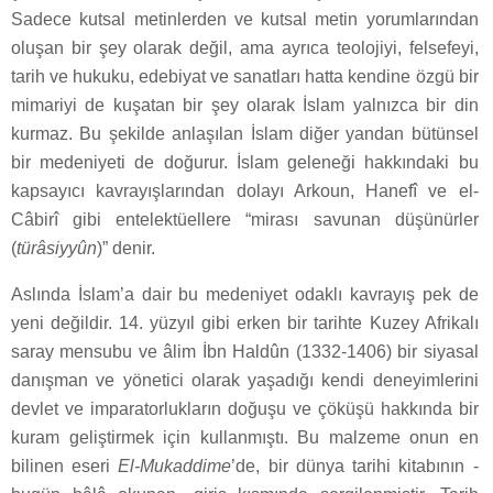
Sadece kutsal metinlerden ve kutsal metin yorumlarından
oluşan bir şey olarak değil, ama ayrıca teolojiyi, felsefeyi,
tarih ve hukuku, edebiyat ve sanatları hatta kendine özgü bir
mimariyi de kuşatan bir şey olarak İslam yalnızca bir din
kurmaz. Bu şekilde anlaşılan İslam diğer yandan bütünsel
bir medeniyeti de doğurur. İslam geleneği hakkındaki bu
kapsayıcı kavrayışlarından dolayı Arkoun, Hanefî ve el-
Câbirî gibi entelektüellere “mirası savunan düşünürler
(
türâsiyyûn
)” denir.
Aslında İslam’a dair bu medeniyet odaklı kavrayış pek de
yeni değildir. 14. yüzyıl gibi erken bir tarihte Kuzey Afrikalı
saray mensubu ve âlim İbn Haldûn (1332-1406) bir siyasal
danışman ve yönetici olarak yaşadığı kendi deneyimlerini
devlet ve imparatorlukların doğuşu ve çöküşü hakkında bir
kuram geliştirmek için kullanmıştı. Bu malzeme onun en
bilinen eseri
El-Mukaddime
’de, bir dünya tarihi kitabının -