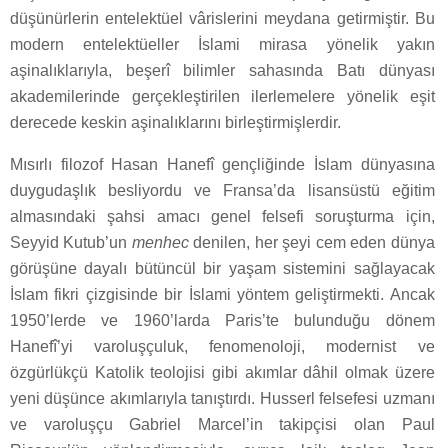
düşünürlerin entelektüel vârislerini meydana getirmiştir. Bu
modern entelektüeller İslami mirasa yönelik yakın
aşinalıklarıyla, beşerî bilimler sahasında Batı dünyası
akademilerinde gerçekleştirilen ilerlemelere yönelik eşit
derecede keskin aşinalıklarını birleştirmişlerdir.
Mısırlı filozof Hasan Hanefî gençliğinde İslam dünyasına
duygudaşlık besliyordu ve Fransa’da lisansüstü eğitim
almasındaki şahsi amacı genel felsefi soruşturma için,
Seyyid Kutub’un
menhec
denilen, her şeyi cem eden dünya
görüşüne dayalı bütüncül bir yaşam sistemini sağlayacak
İslam fikri çizgisinde bir İslami yöntem geliştirmekti. Ancak
1950’lerde ve 1960’larda Paris’te bulunduğu dönem
Hanefî’yi varoluşçuluk, fenomenoloji, modernist ve
özgürlükçü Katolik teolojisi gibi akımlar dâhil olmak üzere
yeni düşünce akımlarıyla tanıştırdı. Husserl felsefesi uzmanı
ve varoluşçu Gabriel Marcel’in takipçisi olan Paul