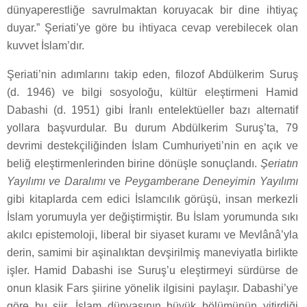
dünyaperestliğe savrulmaktan koruyacak bir dine ihtiyaç
duyar.” Şeriati’ye göre bu ihtiyaca cevap verebilecek olan
kuvvet İslam’dır.
Şeriati’nin adımlarını takip eden, filozof Abdülkerim Suruş
(d. 1946) ve bilgi sosyoloğu, kültür eleştirmeni Hamid
Dabashi (d. 1951) gibi İranlı entelektüeller bazı alternatif
yollara başvurdular. Bu durum Abdülkerim Suruş’ta, 79
devrimi destekçiliğinden İslam Cumhuriyeti’nin en açık ve
beliğ eleştirmenlerinden birine dönüşle sonuçlandı.
Şeriatın
Yayılımı ve Daralımı
ve
Peygamberane Deneyimin Yayılımı
gibi kitaplarda cem edici İslamcılık görüşü, insan merkezli
İslam yorumuyla yer değiştirmiştir. Bu İslam yorumunda sıkı
akılcı epistemoloji, liberal bir siyaset kuramı ve Mevlânâ’yla
derin, samimi bir aşinalıktan devşirilmiş maneviyatla birlikte
işler. Hamid Dabashi ise Suruş’u eleştirmeyi sürdürse de
onun klasik Fars şiirine yönelik ilgisini paylaşır. Dabashi’ye
göre bu şiir, İslam dünyasının büyük bölümünün yitirdiği