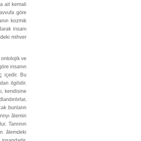
a ait kemali
savvufa göre
anın kozmik
larak insanı
mdeki mihver
ontolojik ve
 göre insanın
ç içedir. Bu
n ilgilidir.
tı, kendisine
ndırılırlar,
ncak bunların
nrıyı âlemin
lur. Tanrının
ın âlemdeki
 insandadır.