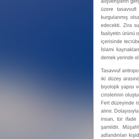
alışverişlerin ge
üzere tasavvufi
kurgulanmış olsa
edecekti. Zira su
faaliyetin ürünü 
içerisinde tecrübe
İslami kaynakla
demek yerinde ol
Tasavvuf antropol
iki düzey arasın
biyolojik yapısı 
cinslerinin oluşt
Fert düzeyinde i
alınır. Dolayısıy
insan, tür ifade
şamildir. Müşah
adlandırılan kişi