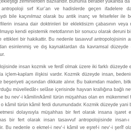
rçekleştiği zeminlerden bazılarıdır. Bununla beraber yukarıda da 
 antropoloji sırf Kur’an ve hadislerde geçen ifadelere da
ydı bile kaçınılmaz olarak bu antik inanç ve felsefeler ile b
filerin insana dair doktrinleri bir eklektisizm çabasının veya 
olmayıp kendi epistemik metotlarının bir sonucu olarak deruni 
 ettikleri bir hakikattir. Bu nedenle tasavvuf antropolojisinin a
rdan esinlenmiş ve dış kaynaklardan da kavramsal düzeyde et
ur.
ojisinde insan kozmik ve ferdî olmak üzere iki farklı düzeyde el
da içlem-kaplam ilişkisi vardır. Kozmik düzeyde insan, bedeni
ve beşeriyeti açısından dikkate alınır. Bu bakımdan maden, bit
urduğu müvelledât-ı selâse içerisinde hayvan krallığına bağlı nev
se bu nev‘-i kâmilin/kâmil türün müşahhas olan en mükemmel f
la o kâmil türün kâmil ferdi durumundadır. Kozmik düzeyde yani 
 etmesi dolayısıyla müşahhas bir fert olarak insana işaret
has bir fert olarak insan tasavvuf antropolojisinde insan-ı
dir. Bu nedenle o ekmel-i nev‘-i kâmil ve eşref-i nev‘-i şerîf ol