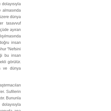
 dolayısıyla
e almasında
 üzere dünya
er tasavvuf
lçüde ayıran
lışılmasında
 doğru insan
hur “Nefsini
iği bu insan
kli görülür.
din ve dünya
ştırmacıları
er. Sufilerin
tır. Bununla
 dolayısıyla
r konuda ana