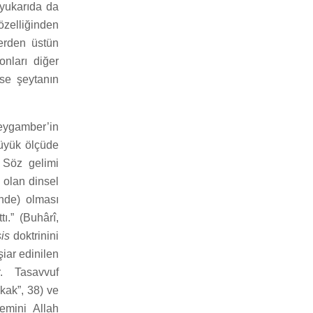
e yukarıda da
özelliğinden
lerden üstün
onları diğer
ise şeytanın
Peygamber’in
büyük ölçüde
 Söz gelimi
 olan dinsel
inde) olması
ı.” (Buhârî,
is
doktrinini
şiar edinilen
. Tasavvuf
ikak”, 38) ve
emini Allah