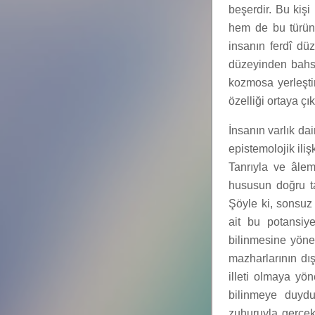
beşerdir. Bu kişi
hem de bu türün 
insanın ferdî d
düzeyinden bahse
kozmosa yerleştir
özelliği ortaya çık
İnsanın varlık da
epistemolojik iliş
Tanrıyla ve âleml
hususun doğru tah
Şöyle ki, sonsuz 
ait bu potansiyel
bilinmesine yönel
mazharlarının dı
illeti olmaya yön
bilinmeye duydu
zuhuruyla gerçekl