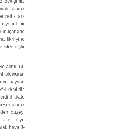
zikrettiğimiz
yalı olarak
enzerlik arz
rasyonel bir
bir müşahede
na fikri yine
kilenmiştir
e alınır. Bu
ni oluşturan
ki ve hayvan
‘-i kâmildir.
erdi dikkate
beşer olarak
 eden düzeyi
 kâmil diye
arak hayru’l-