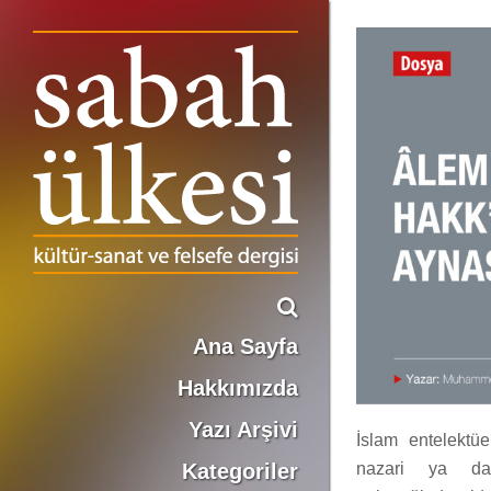
ÂLEMİN ZÜBDESİ, HAKK’IN AYNASI: İNSAN
Ana Sayfa
Hakkımızda
Yazı Arşivi
İslam entelektüe
Kategoriler
nazari ya da