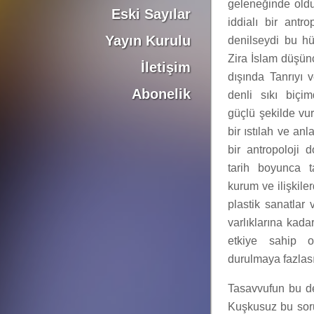
geleneğinde old
Eski Sayılar
iddialı bir antro
Yayın Kurulu
denilseydi bu hü
Zira İslam düşünc
İletişim
dışında Tanrıyı 
Abonelik
denli sıkı biçim
güçlü şekilde vu
bir ıstılah ve an
bir antropoloji 
tarih boyunca ta
kurum ve ilişkile
plastik sanatlar 
varlıklarına kada
etkiye sahip o
durulmaya fazlasıy
Tasavvufun bu der
Kuşkusuz bu soru