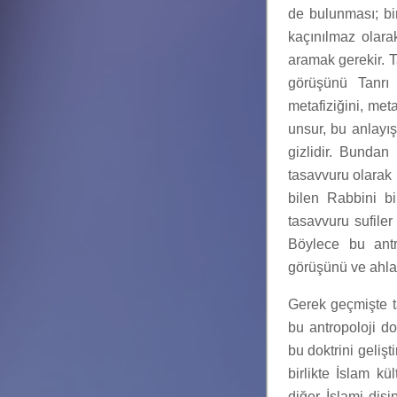
de bulunması; bir
kaçınılmaz olar
aramak gerekir. 
görüşünü Tanrı 
metafiziğini, met
unsur, bu anlayı
gizlidir. Bundan
tasavvuru olarak 
bilen Rabbini bil
tasavvuru sufiler
Böylece bu antro
görüşünü ve ahlak 
Gerek geçmişte t
bu antropoloji do
bu doktrini geliş
birlikte İslam kü
diğer İslami dis