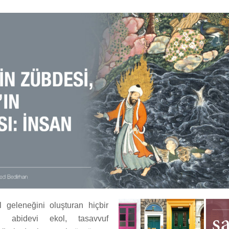
l geleneğini oluşturan hiçbir
 abidevi ekol, tasavvuf