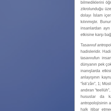
bilmediklerini öğr
zikrolunduğu üzer
dolayı İslam içe
kılınmıştır. Bun
insanlardan ayrı
etkisine karşı bağı
Tasavvuf antropo
hadisleridir. Ha
tasavvufun insa
dünyanın pek çok
inanışlarda etki
anlayışının kayn
“İsti‘zân”, 1; Mü
andıran “teellüh”,
hususlar da ka
antropolojisinin 
halk itibar etm