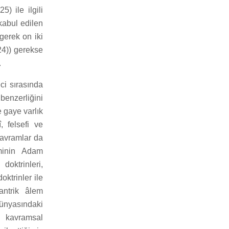
5) ile ilgili
kabul edilen
gerek on iki
24)) gerekse
.
ci sırasında
benzerliğini
 gaye varlık
, felsefi ve
 kavramlar da
zminin Adam
doktrinleri,
ktrinler ile
antrik âlem
ünyasındaki
n kavramsal