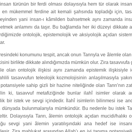
 insan türünün bir ferdi olması dolayısıyla hem tür olarak insan
en mükemmel ferdine ait kemali şahsında topladığı için, ta
üzeyinden yani insan-ı kâmilden bahsetmek aynı zamanda ins
tmek anlamını da taşır. Bu bağlamda her iki düzeyi dikkate a
diğimizde ontolojik, epistemolojik ve aksiyolojik açıdan siste
ar.
iresindeki konumunu tespit, ancak onun Tanrıyla ve âlemle olan 
kisini birlikte dikkate alındığımızda mümkün olur. Zira tasavvufa
e olan ontolojik ilişkisi aynı zamanda epistemik ilişkisiyle i
lili tasavvufun teleolojik kozmolojisinin anlaşılmasıyla yakında
potansiyele sahip gizli bir hazine niteliğinde olan Tanrı’nın za
in ki, tasavvuf metafiziğinde bunlar ilahî isimler olarak adla
ik bir istek ve sevgi içindedir. İlahî isimlerin bilinmesi ise a
ş dünyada bulunmalarıyla mümkündür. Bu nedenle bu istek Ta
eltir. Dolayısıyla Tanrı, âlemin ontolojik açıdan mucidi/halıkı o
ğu sevgi yani âlemin yaratılışındaki ana hedef ise insan
eşir. Zira mahlukat arasından Allah’ı en iyi tanıma potansiyeli