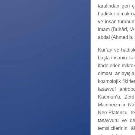
tarafından geri ç
hadisler olmak ü
ve insan türünün
imam (Buhârî, “Ah
abdal (Ahmed b.
Kur’an ve hadisle
başta insanın Tan
ifade eden mikrok
olması anlayışla
kozmolojik fikirle
tasavvuf antrop
Kadmon’u, Zerdüş
Maniheizm’in Nāšā
Neo-Platoncu fe
tasavvuru ve de
temsilcilerinin