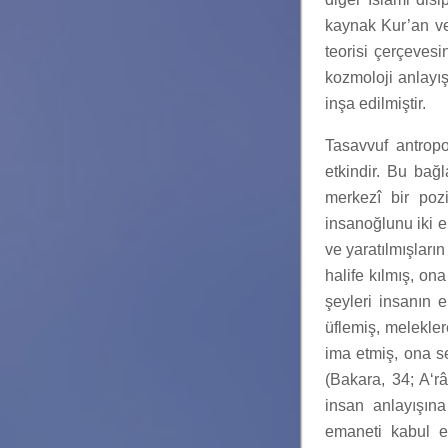
kaynak Kur’an ve
teorisi çerçeves
kozmoloji anlayı
inşa edilmiştir.
Tasavvuf antropo
etkindir. Bu bağ
merkezî bir poz
insanoğlunu iki e
ve yaratılmışları
halife kılmış, on
şeyleri insanın 
üflemiş, melekle
ima etmiş, ona s
(Bakara, 34; A‘r
insan anlayışına
emaneti kabul e