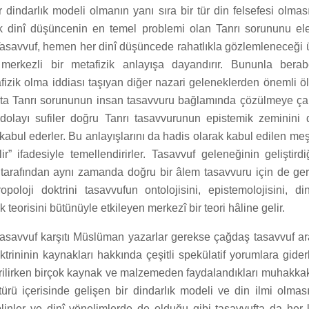
 dindarlık modeli olmanın yanı sıra bir tür din felsefesi olması
ak dinî düşüncenin en temel problemi olan Tanrı sorununu el
Tasavvuf, hemen her dinî düşüncede rahatlıkla gözlemleneceği
merkezli bir metafizik anlayışa dayandırır. Bununla berab
afizik olma iddiası taşıyan diğer nazari geleneklerden önemli ö
şta Tanrı sorununun insan tasavvuru bağlamında çözülmeye ça
 dolayı sufiler doğru Tanrı tasavvurunun epistemik zeminini
kabul ederler. Bu anlayışlarını da hadis olarak kabul edilen meş
ir” ifadesiyle temellendirirler. Tasavvuf geleneğinin geliştird
 tarafından aynı zamanda doğru bir âlem tasavvuru için de gere
poloji doktrini tasavvufun ontolojisini, epistemolojisini, 
teorisini bütünüyle etkileyen merkezî bir teori hâline gelir.
asavvuf karşıtı Müslüman yazarlar gerekse çağdaş tasavvuf ara
ktrininin kaynakları hakkında çeşitli spekülatif yorumlara giderl
tirilirken birçok kaynak ve malzemeden faydalandıkları muhakkak
ltürü içerisinde gelişen bir dindarlık modeli ve din ilmi olması
iplinler ve dinî yönelimlerde de olduğu gibi tasavvufta da he