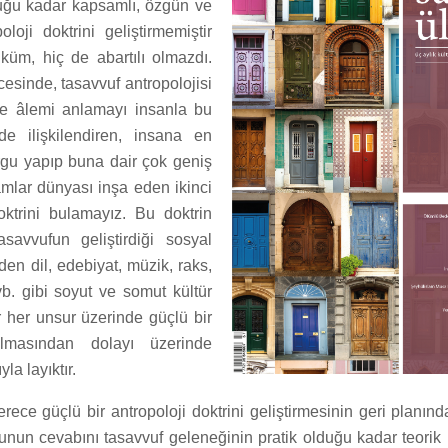
uğu kadar kapsamlı, özgün ve
poloji doktrini geliştirmemiştir
küm, hiç de abartılı olmazdı.
esinde, tasavvuf antropolojisi
ve âlemi anlamayı insanla bu
de ilişkilendiren, insana en
rgu yapıp buna dair çok geniş
lamlar dünyası inşa eden ikinci
doktrini bulamayız. Bu doktrin
savvufun geliştirdiği sosyal
rden dil, edebiyat, müzik, raks,
vb. gibi soyut ve somut kültür
r her unsur üzerinde güçlü bir
lmasından dolayı üzerinde
la layıktır.
ece güçlü bir antropoloji doktrini geliştirmesinin geri planınd
nun cevabını tasavvuf geleneğinin pratik olduğu kadar teorik