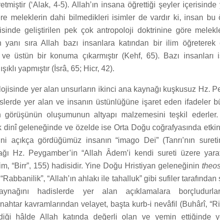
etmiştir (‘Alak, 4-5). Allah’ın insana öğrettiği şeyler içerisind
e meleklerin dahi bilmedikleri isimler de vardır ki, insan bu 
risinde geliştirilen pek çok antropoloji doktrinine göre melek
un yanı sıra Allah bazı insanlara katından bir ilim öğreterek 
 ve üstün bir konuma çıkarmıştır (Kehf, 65). Bazı insanları 
şıklı yapmıştır (İsrâ, 65; Hicr, 42).
lojisinde yer alan unsurların ikinci ana kaynağı kuşkusuz Hz. 
dislerde yer alan ve insanın üstünlüğüne işaret eden ifadeler 
n görüşünün oluşumunun altyapı malzemesini teşkil ederler.
 dinî geleneğinde ve özelde ise Orta Doğu coğrafyasında etkin
sini açıkça gördüğümüz insanın “imago Dei” (Tanrı’nın suret
ağı Hz. Peygamber’in “Allah Âdem’i kendi sureti üzere yaratt
slim, “Birr”, 155) hadisidir. Yine Doğu Hristiyan geleneğinin
theos
 “Rabbanilik”, “Allah’ın ahlakı ile tahalluk” gibi sufiler tarafından 
ynağını hadislerde yer alan açıklamalara borçludurlar
anahtar kavramlarından velayet, başta kurb-i nevâfil (Buhârî, “R
ediği hâlde Allah katında değerli olan ve yemin ettiğinde y