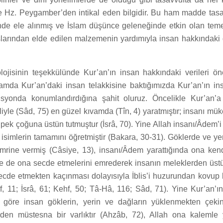
 Hz. Peygamber’den intikal eden bilgidir. Bu ham madde tasa
inde ele alınmış ve İslam düşünce geleneğinde etkin olan teme
şlarından elde edilen malzemenin yardımıyla insan hakkındaki
lojisinin teşekkülünde Kur’an’ın insan hakkındaki verileri ö
lamda Kur’an’daki insan telakkisine baktığımızda Kur’an’ın i
isyonda konumlandırdığına şahit oluruz. Öncelikle Kur’an’a
liyle (Sâd, 75) en güzel kıvamda (Tîn, 4) yaratmıştır; insanı mü
n pek çoğuna üstün tutmuştur (İsrâ, 70). Yine Allah insanı/Âdem’
a isimlerin tamamını öğretmiştir (Bakara, 30-31). Göklerde ve y
emrine vermiş (Câsiye, 13), insanı/Âdem yarattığında ona ke
re de ona secde etmelerini emrederek insanın meleklerden üs
ecde etmekten kaçınması dolayısıyla İblis’i huzurundan kovup l
âf, 11; İsrâ, 61; Kehf, 50; Tâ-Hâ, 116; Sâd, 71). Yine Kur’an’
 göre insan göklerin, yerin ve dağların yüklenmekten çekind
den müstesna bir varlıktır (Ahzâb, 72), Allah ona kalemle