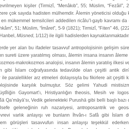
evrilmeyen kişiler (Tirmizî, “Menâkıb”, 55; Müslim, “Fezâil”, 22
zere çok sayıda hadisten mülhemdir. Âlemin yöneticisi olduğu 
 en mükemmel temsilcileri addedilen ricâlu’l-gayb kavramı da 
kâm”, 51; Müslim, “İmâret”, 5-9 (1821); Tirmizî, “Fiten” 46, (22
 Hanbel,
Müsned
, 1/112)
ile ilgili hadislerden kaynaklanmaktadır
rde yer alan bu ifadeler tasavvuf antropolojisinin gelişim süre
rı sureti üzere yaratılmış olması, âlemin insana insanın âleme 
ozmos-makrokozmos analojisi, insanın âlemin yaratılış ilkesi ve
rı gibi İslam coğrafyasında tedavülde olan çeşitli antik dinî
r ile paralellikler arz etmeleri dolayısıyla bu fikirlere ait çeşitli
olojisinde karşılık bulmuştur. Söz gelimi Yahudi mistisi
tîliğin Gayomart’ı, Hristiyanlığın theosis, Mesih ve logos 
 Qa’māyā’sı, Vedik gelenekteki Purushā gibi belli başlı bazı do
lsefe geleneğinin ruh nazariyesi, antroposantrik ve geos
vrevi varlık anlayışı ve bunların İhvân-ı Safâ gibi İslam d
 âlem görüşleri tasavvufun insan anlayışı teşekkül ederke