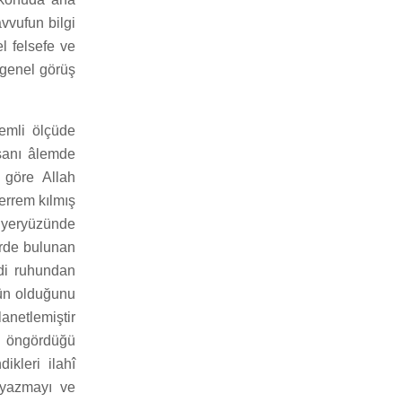
vvufun bilgi
l felsefe ve
 genel görüş
nemli ölçüde
nsanı âlemde
 göre Allah
kerrem kılmış
i yeryüzünde
erde bulunan
ndi ruhundan
tün olduğunu
anetlemiştir
ın öngördüğü
ikleri ilahî
 yazmayı ve