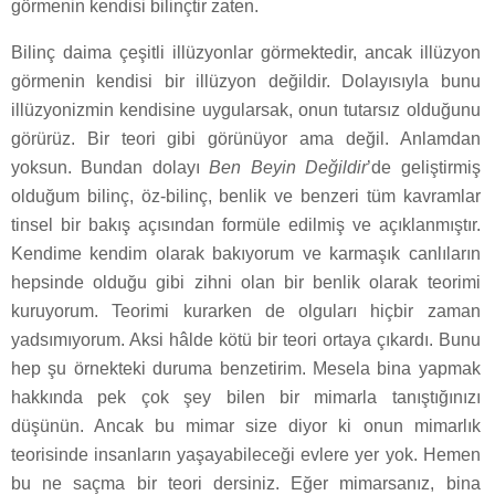
görmenin kendisi bilinçtir zaten.
Bilinç daima çeşitli illüzyonlar görmektedir, ancak illüzyon
görmenin kendisi bir illüzyon değildir. Dolayısıyla bunu
illüzyonizmin kendisine uygularsak, onun tutarsız olduğunu
görürüz. Bir teori gibi görünüyor ama değil. Anlamdan
yoksun. Bundan dolayı
Ben Beyin Değildir
’de geliştirmiş
olduğum bilinç, öz-bilinç, benlik ve benzeri tüm kavramlar
tinsel bir bakış açısından formüle edilmiş ve açıklanmıştır.
Kendime kendim olarak bakıyorum ve karmaşık canlıların
hepsinde olduğu gibi zihni olan bir benlik olarak teorimi
kuruyorum. Teorimi kurarken de olguları hiçbir zaman
yadsımıyorum. Aksi hâlde kötü bir teori ortaya çıkardı. Bunu
hep şu örnekteki duruma benzetirim. Mesela bina yapmak
hakkında pek çok şey bilen bir mimarla tanıştığınızı
düşünün. Ancak bu mimar size diyor ki onun mimarlık
teorisinde insanların yaşayabileceği evlere yer yok. Hemen
bu ne saçma bir teori dersiniz. Eğer mimarsanız, bina