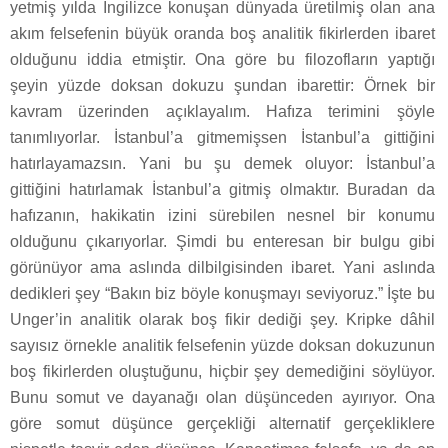
yetmiş yılda İngilizce konuşan dünyada üretilmiş olan ana
akım felsefenin büyük oranda boş analitik fikirlerden ibaret
olduğunu iddia etmiştir. Ona göre bu filozofların yaptığı
şeyin yüzde doksan dokuzu şundan ibarettir: Örnek bir
kavram üzerinden açıklayalım. Hafıza terimini şöyle
tanımlıyorlar. İstanbul’a gitmemişsen İstanbul’a gittiğini
hatırlayamazsın. Yani bu şu demek oluyor: İstanbul’a
gittiğini hatırlamak İstanbul’a gitmiş olmaktır. Buradan da
hafızanın, hakikatin izini sürebilen nesnel bir konumu
olduğunu çıkarıyorlar. Şimdi bu enteresan bir bulgu gibi
görünüyor ama aslında dilbilgisinden ibaret. Yani aslında
dedikleri şey “Bakın biz böyle konuşmayı seviyoruz.” İşte bu
Unger’in analitik olarak boş fikir dediği şey. Kripke dâhil
sayısız örnekle analitik felsefenin yüzde doksan dokuzunun
boş fikirlerden oluştuğunu, hiçbir şey demediğini söylüyor.
Bunu somut ve dayanağı olan düşünceden ayırıyor. Ona
göre somut düşünce gerçekliği alternatif gerçekliklere