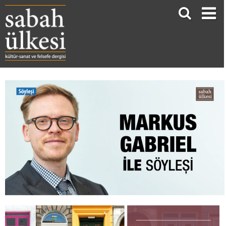
MARKUS GABRIEL İLE İNSAN OLMAK ÜZERİNE