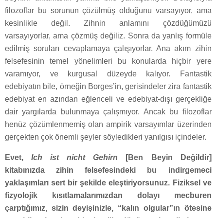
filozoflar bu sorunun çözülmüş olduğunu varsayıyor, ama
kesinlikle değil. Zihnin anlamını çözdüğümüzü
varsayıyorlar, ama çözmüş değiliz. Sonra da yanlış formüle
edilmiş soruları cevaplamaya çalışıyorlar. Ana akım zihin
felsefesinin temel yönelimleri bu konularda hiçbir yere
varamıyor, ve kurgusal düzeyde kalıyor. Fantastik
edebiyatın bile, örneğin Borges’in, gerisindeler zira fantastik
edebiyat en azından eğlenceli ve edebiyat-dışı gerçekliğe
dair yargılarda bulunmaya çalışmıyor. Ancak bu filozoflar
henüz çözümlenmemiş olan ampirik varsayımlar üzerinden
gerçekten çok önemli şeyler söyledikleri yanılgısı içindeler.
Evet,
Ich ist nicht Gehirn
[Ben Beyin Değildir]
kitabınızda zihin felsefesindeki bu indirgemeci
yaklaşımları sert bir şekilde eleştiriyorsunuz. Fiziksel ve
fizyolojik kısıtlamalarımızdan dolayı mecburen
çarptığımız, sizin deyişinizle, “kalın olgular”ın ötesine