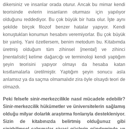
dikersiniz ve insanlar orada oturur. Ancak bu mimar kendi
teorisinde evlerin insanların oturması için yapılıyor
olduğunu reddediyor. Bu çok büyük bir hata olur. İşte aynı
şekilde birçok filozof benzer hatalar yapıyor. Kendi
konuştukları konumun hesabını veremiyorlar. Bu çok büyük
bir yanlış. Yani özetlersem, benim metodum bu. Kitabımda
üretmiş olduğum tüm zihinsel [
mental
] ve zihinci
[
mentalistic
] kelime dağarcığı ve terminoloji kendi yaptığım
şeyin teorisini yapıyor olmayı da hesaba katan
kısıtlamalarla üretilmiştir. Yaptığım şeyin sonucu asla
anlamsız ya da saçma olmamalıdır zira öyle olsaydı teori de
olmazdı.
Peki felsefe sinir-merkezcilikle nasıl mücadele edebilir?
Sinir-merkezcilik hükümetler ve üniversitelerin sağlamış
olduğu milyar dolarlık araştırma fonlarıyla destekleniyor.
Sizin de kitabınızda belirtmiş olduğunuz gibi
sinirbilimsel çalışmalar siyasi güçlerin gündeminde ve