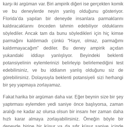
karşı iki argüman var. Biri ampirik diğeri ise gerçekten komik
ve bu deneylerde neyin yanlış olduğunu gösteriyor.
Florida’da yapılan bir deneyde insanlara parmaklarını
kaldıracaklarını önceden tahmin edebiliyor olduklarını
söylediler. Ancak tam da bunu söyledikleri için hiç kimse
parmağını kaldırmadı çünkü “Hayır, olmaz, parmağımı
kaldırmayacağım” dediler. Bu deney ampirik açıdan
yukarıdaki iddiayı yanlışlıyor. Beyindeki beklenti
potansiyelinin eylemlerinizi belirleyip belirlemediğini test
edebilirsiniz, ve bu iddianın yanlış olduğunu siz de
görebilirsiniz. Dolayısıyla beklenti potansiyeli sizi herhangi
bir şey yapmaya zorlayamaz.
Fakat harika bir argüman daha var. Eğer beynin size bir şey
yaptırması eylemden yedi saniye önce başlıyorsa, zaman
aralığı ne kadar az olursa olsun bir insanı her zaman daha
hızlı karar almaya zorlayabilirsiniz. Örneğin böyle bir
deneyde birine bir küsur ya da sıfır küsur saniye içinde