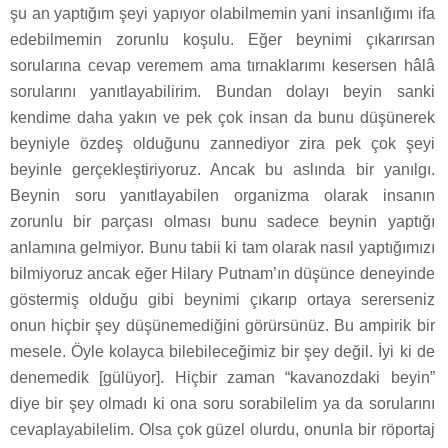
şu an yaptığım şeyi yapıyor olabilmemin yani insanlığımı ifa
edebilmemin zorunlu koşulu. Eğer beynimi çıkarırsan
sorularına cevap veremem ama tırnaklarımı kesersen hâlâ
sorularını yanıtlayabilirim. Bundan dolayı beyin sanki
kendime daha yakın ve pek çok insan da bunu düşünerek
beyniyle özdeş olduğunu zannediyor zira pek çok şeyi
beyinle gerçekleştiriyoruz. Ancak bu aslında bir yanılgı.
Beynin soru yanıtlayabilen organizma olarak insanın
zorunlu bir parçası olması bunu sadece beynin yaptığı
anlamına gelmiyor. Bunu tabii ki tam olarak nasıl yaptığımızı
bilmiyoruz ancak eğer Hilary Putnam’ın düşünce deneyinde
göstermiş olduğu gibi beynimi çıkarıp ortaya sererseniz
onun hiçbir şey düşünemediğini görürsünüz. Bu ampirik bir
mesele. Öyle kolayca bilebileceğimiz bir şey değil. İyi ki de
denemedik [gülüyor]. Hiçbir zaman “kavanozdaki beyin”
diye bir şey olmadı ki ona soru sorabilelim ya da sorularını
cevaplayabilelim. Olsa çok güzel olurdu, onunla bir röportaj