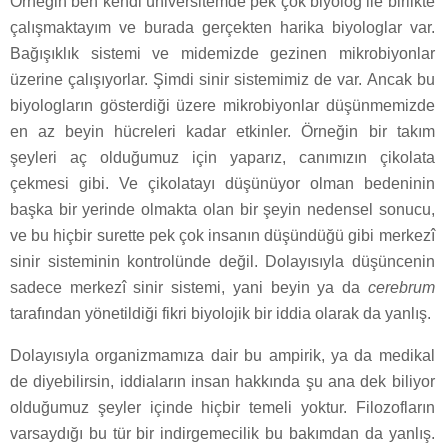
Örneğin ben kendi üniversitemde pek çok biyolog ile birlikte
çalışmaktayım ve burada gerçekten harika biyologlar var.
Bağışıklık sistemi ve midemizde gezinen mikrobiyonlar
üzerine çalışıyorlar. Şimdi sinir sistemimiz de var. Ancak bu
biyologların gösterdiği üzere mikrobiyonlar düşünmemizde
en az beyin hücreleri kadar etkinler. Örneğin bir takım
şeyleri aç olduğumuz için yaparız, canımızın çikolata
çekmesi gibi. Ve çikolatayı düşünüyor olman bedeninin
başka bir yerinde olmakta olan bir şeyin nedensel sonucu,
ve bu hiçbir surette pek çok insanın düşündüğü gibi merkezî
sinir sisteminin kontrolünde değil. Dolayısıyla düşüncenin
sadece merkezî sinir sistemi, yani beyin ya da
cerebrum
tarafından yönetildiği fikri biyolojik bir iddia olarak da yanlış.
Dolayısıyla organizmamıza dair bu ampirik, ya da medikal
de diyebilirsin, iddiaların insan hakkında şu ana dek biliyor
olduğumuz şeyler içinde hiçbir temeli yoktur. Filozofların
varsaydığı bu tür bir indirgemecilik bu bakımdan da yanlış.