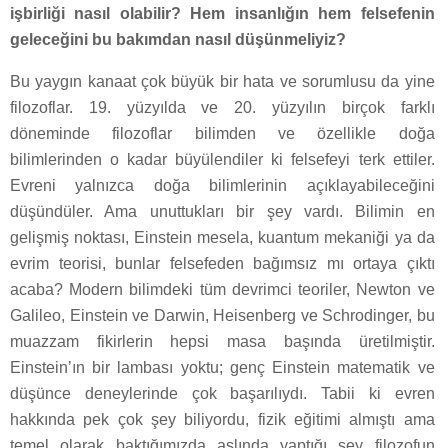
işbirliği nasıl olabilir? Hem insanlığın hem felsefenin
geleceğini bu bakımdan nasıl düşünmeliyiz?
Bu yaygın kanaat çok büyük bir hata ve sorumlusu da yine
filozoflar. 19. yüzyılda ve 20. yüzyılın birçok farklı
döneminde filozoflar bilimden ve özellikle doğa
bilimlerinden o kadar büyülendiler ki felsefeyi terk ettiler.
Evreni yalnızca doğa bilimlerinin açıklayabileceğini
düşündüler. Ama unuttukları bir şey vardı. Bilimin en
gelişmiş noktası, Einstein mesela, kuantum mekaniği ya da
evrim teorisi, bunlar felsefeden bağımsız mı ortaya çıktı
acaba? Modern bilimdeki tüm devrimci teoriler, Newton ve
Galileo, Einstein ve Darwin, Heisenberg ve Schrodinger, bu
muazzam fikirlerin hepsi masa başında üretilmiştir.
Einstein’ın bir lambası yoktu; genç Einstein matematik ve
düşünce deneylerinde çok başarılıydı. Tabii ki evren
hakkında pek çok şey biliyordu, fizik eğitimi almıştı ama
temel olarak baktığımızda aslında yaptığı şey filozofun