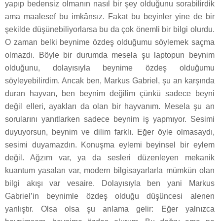
yapıp bedensiz olmanın nasıl bir şey olduğunu sorabilirdik
ama maalesef bu imkânsız. Fakat bu beyinler yine de bir
şekilde düşünebiliyorlarsa bu da çok önemli bir bilgi olurdu.
O zaman belki beynime özdeş olduğumu söylemek saçma
olmazdı. Böyle bir durumda mesela şu laptopun beynim
olduğunu, dolayısıyla beynime özdeş olduğumu
söyleyebilirdim. Ancak ben, Markus Gabriel, şu an karşında
duran hayvan, ben beynim değilim çünkü sadece beyni
değil elleri, ayakları da olan bir hayvanım. Mesela şu an
sorularını yanıtlarken sadece beynim iş yapmıyor. Sesimi
duyuyorsun, beynim ve dilim farklı. Eğer öyle olmasaydı,
sesimi duyamazdın. Konuşma eylemi beyinsel bir eylem
değil. Ağzım var, ya da sesleri düzenleyen mekanik
kuantum yasaları var, modern bilgisayarlarla mümkün olan
bilgi akışı var vesaire. Dolayısıyla ben yani Markus
Gabriel’in beynimle özdeş olduğu düşüncesi alenen
yanlıştır. Olsa olsa şu anlama gelir: Eğer yalnızca