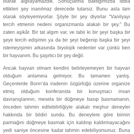
olarak algılayamazdık. Sonuçlarına baktığımızda iddia
ettikleri şey inanılmaz derecede tutarsız. Bunu asla tam
olarak söyleyemiyorlar. Şöyle bir şey diyorlar “Vanilyayı
tercih etmenin nedeni organizmanla alakalı bir şey.” Bu
zaten aşikâr. Bir tat algım var, ve tabii ki bir şeyi başka bir
şeye tercih edişimin ya da bir şeyi beğenip başka bir şeyi
istemeyişimin arkasında biyolojik nedenler var çünkü ben
bir hayvanım. Bu şaşırtıcı bir şey değil.
Ancak hayvan olmam kendini belirleyemeyen bir hayvan
olduğum anlamına gelmiyor. Bu tamamen yanlış.
Geçenlerde Bonn’da iradenin özgürlüğü üzerine organize
etmiş olduğum konferansta bir konuşmacı insan
davranışlarının, mesela bir düğmeye basıp basmamanın,
önceden tahmin edilebilirliğiyle alakalı meşhur deneyler
hakkında bir bildiri sundu. Bu deneylere göre birinin
parmağını düğmeye basmak için kaldırıp kaldırmayacağını
yedi saniye öncesine kadar tahmin edebiliyorsunuz. Buna