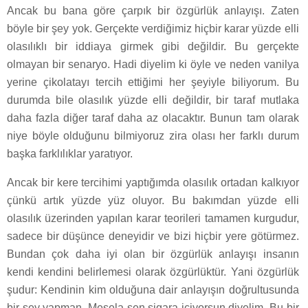
Ancak bu bana göre çarpık bir özgürlük anlayışı. Zaten
böyle bir şey yok. Gerçekte verdiğimiz hiçbir karar yüzde elli
olasılıklı bir iddiaya girmek gibi değildir. Bu gerçekte
olmayan bir senaryo. Hadi diyelim ki öyle ve neden vanilya
yerine çikolatayı tercih ettiğimi her şeyiyle biliyorum. Bu
durumda bile olasılık yüzde elli değildir, bir taraf mutlaka
daha fazla diğer taraf daha az olacaktır. Bunun tam olarak
niye böyle olduğunu bilmiyoruz zira olası her farklı durum
başka farklılıklar yaratıyor.
Ancak bir kere tercihimi yaptığımda olasılık ortadan kalkıyor
çünkü artık yüzde yüz oluyor. Bu bakımdan yüzde elli
olasılık üzerinden yapılan karar teorileri tamamen kurgudur,
sadece bir düşünce deneyidir ve bizi hiçbir yere götürmez.
Bundan çok daha iyi olan bir özgürlük anlayışı insanın
kendi kendini belirlemesi olarak özgürlüktür. Yani özgürlük
şudur: Kendinin kim olduğuna dair anlayışın doğrultusunda
bir şey yapman. Mesela sen sigara içiyorsun diyelim. Bu bir