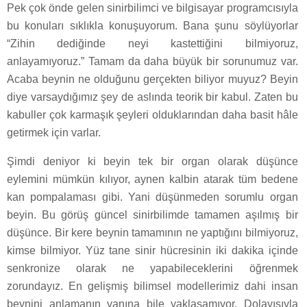
Pek çok önde gelen sinirbilimci ve bilgisayar programcısıyla
bu konuları sıklıkla konuşuyorum. Bana şunu söylüyorlar
“Zihin dediğinde neyi kastettiğini bilmiyoruz,
anlayamıyoruz.” Tamam da daha büyük bir sorunumuz var.
Acaba beynin ne olduğunu gerçekten biliyor muyuz? Beyin
diye varsaydığımız şey de aslında teorik bir kabul. Zaten bu
kabuller çok karmaşık şeyleri olduklarından daha basit hâle
getirmek için varlar.
Şimdi deniyor ki beyin tek bir organ olarak düşünce
eylemini mümkün kılıyor, aynen kalbin atarak tüm bedene
kan pompalaması gibi. Yani düşünmeden sorumlu organ
beyin. Bu görüş güncel sinirbilimde tamamen aşılmış bir
düşünce. Bir kere beynin tamamının ne yaptığını bilmiyoruz,
kimse bilmiyor. Yüz tane sinir hücresinin iki dakika içinde
senkronize olarak ne yapabileceklerini öğrenmek
zorundayız. En gelişmiş bilimsel modellerimiz dahi insan
beynini anlamanın yanına bile yaklaşamıyor. Dolayısıyla