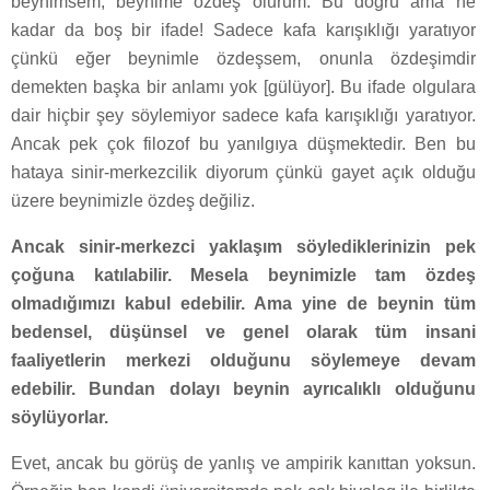
beynimsem, beynime özdeş olurum. Bu doğru ama ne
kadar da boş bir ifade! Sadece kafa karışıklığı yaratıyor
çünkü eğer beynimle özdeşsem, onunla özdeşimdir
demekten başka bir anlamı yok [gülüyor]. Bu ifade olgulara
dair hiçbir şey söylemiyor sadece kafa karışıklığı yaratıyor.
Ancak pek çok filozof bu yanılgıya düşmektedir. Ben bu
hataya sinir-merkezcilik diyorum çünkü gayet açık olduğu
üzere beynimizle özdeş değiliz.
Ancak sinir-merkezci yaklaşım söylediklerinizin pek
çoğuna katılabilir. Mesela beynimizle tam özdeş
olmadığımızı kabul edebilir. Ama yine de beynin tüm
bedensel, düşünsel ve genel olarak tüm insani
faaliyetlerin merkezi olduğunu söylemeye devam
edebilir. Bundan dolayı beynin ayrıcalıklı olduğunu
söylüyorlar.
Evet, ancak bu görüş de yanlış ve ampirik kanıttan yoksun.