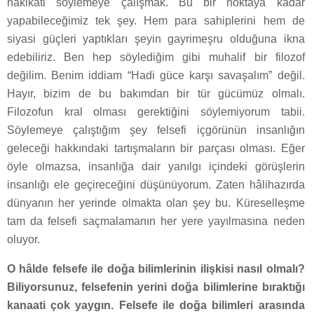
hakikati söylemeye çalışmak. Bu bir noktaya kadar
yapabileceğimiz tek şey. Hem para sahiplerini hem de
siyasi güçleri yaptıkları şeyin gayrimeşru olduğuna ikna
edebiliriz. Ben hep söylediğim gibi muhalif bir filozof
değilim. Benim iddiam “Hadi güce karşı savaşalım” değil.
Hayır, bizim de bu bakımdan bir tür gücümüz olmalı.
Filozofun kral olması gerektiğini söylemiyorum tabii.
Söylemeye çalıştığım şey felsefi içgörünün insanlığın
geleceği hakkındaki tartışmaların bir parçası olması. Eğer
öyle olmazsa, insanlığa dair yanılgı içindeki görüşlerin
insanlığı ele geçireceğini düşünüyorum. Zaten hâlihazırda
dünyanın her yerinde olmakta olan şey bu. Küreselleşme
tam da felsefi saçmalamanın her yere yayılmasına neden
oluyor.
O hâlde felsefe ile doğa bilimlerinin ilişkisi nasıl olmalı?
Biliyorsunuz, felsefenin yerini doğa bilimlerine bıraktığı
kanaati çok yaygın. Felsefe ile doğa bilimleri arasında