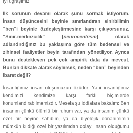
iyi uğraşımız.
İlk sorunun devamı olarak şunu sormak istiyorum.
İnsan düşüncesini beyinle sınırlandıran sinirbilimin
“ben”i beyinle özdeşleştirmesine karşı çıkıyorsunuz.
“Sinir-merkezcilik” [
neurocentrism
] olarak
adlandırdığınız bu yaklaşıma göre tüm bedensel ve
zihinsel faaliyetler beyin tarafından yönetiliyor. Ayrıca
bunu destekleyen pek çok ampirik data da mevcut.
Bunları dikkate alarak söylersek, neden “ben” beyinden
ibaret değil?
İnsanlığımız insan oluşumuzun özüdür. Yani insanlığımız
kendimizi kendimize karşı farklı biçimlerde
konumlandırabilmemizdir. Mesela şu iddialara bakalım: Ben
insanım çünkü ölümlü bir ruhum var, ya da insanım çünkü
özel bir beyine sahibim, ya da biyolojik donanımımın
mümkün kıldığı özel bir yazılımdan dolayı insan olduğumu