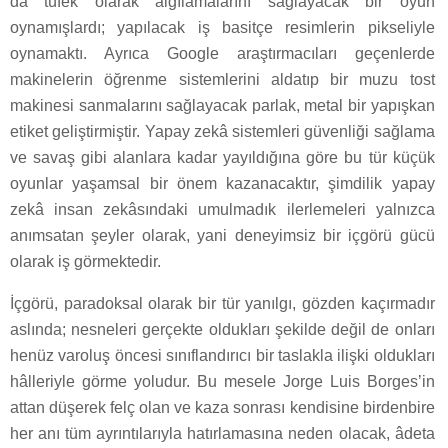
da tüfek olarak algılamalarını sağlayacak bir oyun
oynamışlardı; yapılacak iş basitçe resimlerin pikseliyle
oynamaktı. Ayrıca Google araştırmacıları geçenlerde
makinelerin öğrenme sistemlerini aldatıp bir muzu tost
makinesi sanmalarını sağlayacak parlak, metal bir yapışkan
etiket geliştirmiştir. Yapay zekâ sistemleri güvenliği sağlama
ve savaş gibi alanlara kadar yayıldığına göre bu tür küçük
oyunlar yaşamsal bir önem kazanacaktır, şimdilik yapay
zekâ insan zekâsındaki umulmadık ilerlemeleri yalnızca
anımsatan şeyler olarak, yani deneyimsiz bir içgörü gücü
olarak iş görmektedir.
İçgörü, paradoksal olarak bir tür yanılgı, gözden kaçırmadır
aslında; nesneleri gerçekte oldukları şekilde değil de onları
henüz varoluş öncesi sınıflandırıcı bir taslakla ilişki oldukları
hâlleriyle görme yoludur. Bu mesele Jorge Luis Borges’in
attan düşerek felç olan ve kaza sonrası kendisine birdenbire
her anı tüm ayrıntılarıyla hatırlamasına neden olacak, âdeta