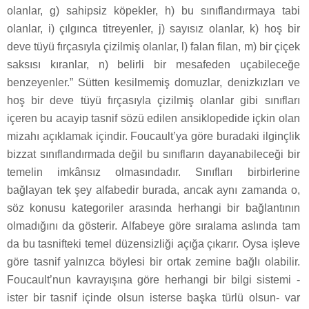
olanlar, g) sahipsiz köpekler, h) bu sınıflandırmaya tabi
olanlar, i) çılgınca titreyenler, j) sayısız olanlar, k) hoş bir
deve tüyü fırçasıyla çizilmiş olanlar, l) falan filan, m) bir çiçek
saksısı kıranlar, n) belirli bir mesafeden uçabileceğe
benzeyenler.” Sütten kesilmemiş domuzlar, denizkızları ve
hoş bir deve tüyü fırçasıyla çizilmiş olanlar gibi sınıfları
içeren bu acayip tasnif sözü edilen ansiklopedide içkin olan
mizahı açıklamak içindir. Foucault’ya göre buradaki ilginçlik
bizzat sınıflandırmada değil bu sınıfların dayanabileceği bir
temelin imkânsız olmasındadır. Sınıfları birbirlerine
bağlayan tek şey alfabedir burada, ancak aynı zamanda o,
söz konusu kategoriler arasında herhangi bir bağlantının
olmadığını da gösterir. Alfabeye göre sıralama aslında tam
da bu tasnifteki temel düzensizliği açığa çıkarır. Oysa işleve
göre tasnif yalnızca böylesi bir ortak zemine bağlı olabilir.
Foucault’nun kavrayışına göre herhangi bir bilgi sistemi -
ister bir tasnif içinde olsun isterse başka türlü olsun- var