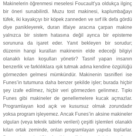
Makinelerin öğrenmesi meselesi Foucault’ya oldukça ilginç
bir öneri sunabilirdi. Muzu tost makinesi, kaplumbağayı
tüfek, iki kayakçıyı bir köpek zanneden ve sırf ilk defa gördü
diye panikleyerek, duran itfaiye aracına çarpan makine
yalnızca bir sistem hatasına değil ayrıca bir episteme
sorununa da işaret eder. Yanıt bekleyen bir sorudur;
düzenin hangi kuralları makinenin elde edeceği bilgiyi
olanaklı kılan koşulları yönetir? Tasnif yapan insanın
benzerlik ve farklılıklara ışık tutmak adına kendine özgülüğü
görmezden gelmesi mümkündür. Makinenin tasnifleri ise
Funes’in tutumuna daha benzer şekilde işler; burada hiçbir
şey izafe edilmez, hiçbir veri görmezden gelinmez. Tıpkı
Funes gibi makineler de genellemelere kucak açmazlar.
Programlayan kod açık ve kusursuz olmak zorundadır
yoksa program işleyemez. Ancak Funes’in aksine makineler
olguları (veya teknik tabirle verileri) çeşitli işlemleri olanaklı
kılan ortak zeminde, onları programlayan yapıda toplarlar.