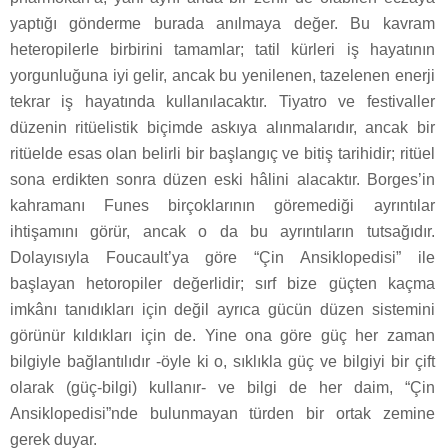
yaptığı gönderme burada anılmaya değer. Bu kavram
heteropilerle birbirini tamamlar; tatil kürleri iş hayatının
yorgunluğuna iyi gelir, ancak bu yenilenen, tazelenen enerji
tekrar iş hayatında kullanılacaktır. Tiyatro ve festivaller
düzenin ritüelistik biçimde askıya alınmalarıdır, ancak bir
ritüelde esas olan belirli bir başlangıç ve bitiş tarihidir; ritüel
sona erdikten sonra düzen eski hâlini alacaktır. Borges’in
kahramanı Funes birçoklarının göremediği ayrıntılar
ihtişamını görür, ancak o da bu ayrıntıların tutsağıdır.
Dolayısıyla Foucault’ya göre “Çin Ansiklopedisi” ile
başlayan hetoropiler değerlidir; sırf bize güçten kaçma
imkânı tanıdıkları için değil ayrıca gücün düzen sistemini
görünür kıldıkları için de. Yine ona göre güç her zaman
bilgiyle bağlantılıdır -öyle ki o, sıklıkla güç ve bilgiyi bir çift
olarak (güç-bilgi) kullanır- ve bilgi de her daim, “Çin
Ansiklopedisi”nde bulunmayan türden bir ortak zemine
gerek duyar.