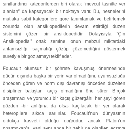
sınıflandırıcı kategorilerden biri olarak “mevcut tasnifte yer
alanları” da kapsayacak bir noktaya varır. Bu, nesnelerini
mutlaka sabit kategorilere göre tanımlamak ve belirlemek
zorunda olan ansiklopedilerin devam ettirdiği düzen
sistemini çözen bir ansiklopedidir. Dolayısıyla “Çin
Ansiklopedisi” ortak zemine, onun mebzul miktardaki
anlamsızlığı, saçmalığı çözüp çözemediğini göstermek
suretiyle bir göz atmayı teklif eder.
Foucault olumsuz bir şöhrete kavuşmuş önermesinde
gücün dışında başka bir yerin var olmadığını, uyumsuzluğu
önceden gören ve norm dışı davranışı önceden düzelten
disipliner bakıştan kaçış olmadığını öne sürer. Birçok
araştırmacı ve yorumcu bir kaçış güzergâhı, her şeyi gören
gözden -bir anlığına da olsa- kaçılacak bir yer olarak
heteropilere sıkıca sarılırlar. Foucault’nun dünyasının
oldukça kasvetli olduğu doğrudur, ancak Platon’un
pharmokan’a, yani aynı anda bir zehir de olabilen eczaya