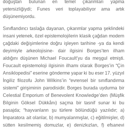
doğuştan bulunan en temel çıkarımları yapma
yetersizliğiydi; Funes veri toplayabiliyor ama artık
düşünemiyordu.
Sınıflandırıcı taslağa dayanan, çıkarımlar yapma şeklindeki
insani yetenek, özel epistemolojilerin klasik çağdan modern
çağdaki değişimlerine doğru işleyen tarihine -ya da kendi
deyimiyle arkeolojisine- dair ilgisini Borges’ten ilham
aldığını düşünen Michael Foucault’yu da meşgul etmişti.
Foucault epistemoloji ilgisinin ilhamı olarak Borges’in “Çin
Ansiklopedisi” eserine gönderme yapar ki bu eser 17. yüzyıl
İngiliz filozofu John Wilkins’in “evrensel bir sınıflandırma
sistemi” girişiminin parodisidir. Borges burada uydurma bir
Celestial Emporium of Benevolent Knowledge’den (Müşfik
Bilginin Göksel Dükkânı) saçma bir tasnif sunar ki bu
pasajda; “hayvanların şu türlere bölündüğü yazılıdır; a)
İmparatora ait olanlar, b) mumyalanmışlar, c) eğitilmişler, d)
sütten kesilmemiş domuzlar, e) denizkızları, f) efsanevi