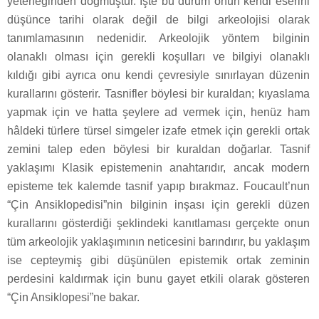
yeteneğinden doğmuştur. İşte bu durum onun kendi eserini
düşünce tarihi olarak değil de bilgi arkeolojisi olarak
tanımlamasının nedenidir. Arkeolojik yöntem bilginin
olanaklı olması için gerekli koşulları ve bilgiyi olanaklı
kıldığı gibi ayrıca onu kendi çevresiyle sınırlayan düzenin
kurallarını gösterir. Tasnifler böylesi bir kuraldan; kıyaslama
yapmak için ve hatta şeylere ad vermek için, henüz ham
hâldeki türlere türsel simgeler izafe etmek için gerekli ortak
zemini talep eden böylesi bir kuraldan doğarlar. Tasnif
yaklaşımı Klasik epistemenin anahtarıdır, ancak modern
episteme tek kalemde tasnif yapıp bırakmaz. Foucault’nun
“Çin Ansiklopedisi”nin bilginin inşası için gerekli düzen
kurallarını gösterdiği şeklindeki kanıtlaması gerçekte onun
tüm arkeolojik yaklaşımının neticesini barındırır, bu yaklaşım
ise cepteymiş gibi düşünülen epistemik ortak zeminin
perdesini kaldırmak için bunu gayet etkili olarak gösteren
“Çin Ansiklopesi”ne bakar.