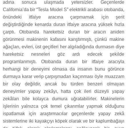
adına sonuca ulaşmada yetersizler. Geçenlerde
California’da bir “Tesla Model S” elektrikli arabası otobanda,
önündeki itfaiye aracına çarpmamak için şerit
değiştirdiğinde kenarda duran itfaiye aracına yüksek hızla
çarptı. Otobanda hareketsiz duran bir aracın aniden
görünmesi makinenin kafasını karıştırmıştı, çünkü makine
ağaçları, evleri, üst geçitleri her algıladığında durmasın diye
hareketsiz nesneleri göz ardı edecek şekilde
programlanmıştı. Otobanda duran bir itfaiye aracıyla
herhangi bir deneyimi olmasa da insanın bunu görünce
durmaya karar verip çarpışmadan kaçınması öyle muazzam
bir olay değildir, ancak bu türden benzeri olmayan
deneyimler yapay zekâyı, hatta çok ileri düzeyli yapay
zekâları bile kolayca dumura uğratabilirler. Makinelerin
işlerinin yalnızca çok temel çıkarımlar yapmak olduğunu
ispatlamak için araştırmacılar geçenlerde yapay zekâ
sistemlerine iki kayakçıyı köpek olarak ve bir kaplumbağayı