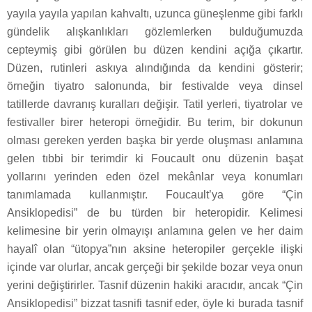
yayıla yayıla yapılan kahvaltı, uzunca güneşlenme gibi farklı
gündelik alışkanlıkları gözlemlerken bulduğumuzda
cepteymiş gibi görülen bu düzen kendini açığa çıkartır.
Düzen, rutinleri askıya alındığında da kendini gösterir;
örneğin tiyatro salonunda, bir festivalde veya dinsel
tatillerde davranış kuralları değişir. Tatil yerleri, tiyatrolar ve
festivaller birer heteropi örneğidir. Bu terim, bir dokunun
olması gereken yerden başka bir yerde oluşması anlamına
gelen tıbbi bir terimdir ki Foucault onu düzenin başat
yollarını yerinden eden özel mekânlar veya konumları
tanımlamada kullanmıştır. Foucault’ya göre “Çin
Ansiklopedisi” de bu türden bir heteropidir. Kelimesi
kelimesine bir yerin olmayışı anlamına gelen ve her daim
hayalî olan “ütopya”nın aksine heteropiler gerçekle ilişki
içinde var olurlar, ancak gerçeği bir şekilde bozar veya onun
yerini değiştirirler. Tasnif düzenin hakiki aracıdır, ancak “Çin
Ansiklopedisi” bizzat tasnifi tasnif eder, öyle ki burada tasnif