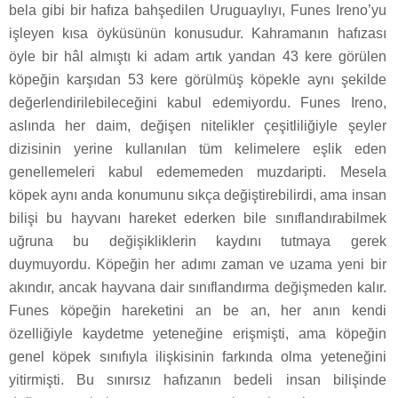
bela gibi bir hafıza bahşedilen Uruguaylıyı, Funes Ireno’yu
işleyen kısa öyküsünün konusudur. Kahramanın hafızası
öyle bir hâl almıştı ki adam artık yandan 43 kere görülen
köpeğin karşıdan 53 kere görülmüş köpekle aynı şekilde
değerlendirilebileceğini kabul edemiyordu. Funes Ireno,
aslında her daim, değişen nitelikler çeşitliliğiyle şeyler
dizisinin yerine kullanılan tüm kelimelere eşlik eden
genellemeleri kabul edememeden muzdaripti. Mesela
köpek aynı anda konumunu sıkça değiştirebilirdi, ama insan
bilişi bu hayvanı hareket ederken bile sınıflandırabilmek
uğruna bu değişikliklerin kaydını tutmaya gerek
duymuyordu. Köpeğin her adımı zaman ve uzama yeni bir
akındır, ancak hayvana dair sınıflandırma değişmeden kalır.
Funes köpeğin hareketini an be an, her anın kendi
özelliğiyle kaydetme yeteneğine erişmişti, ama köpeğin
genel köpek sınıfıyla ilişkisinin farkında olma yeteneğini
yitirmişti. Bu sınırsız hafızanın bedeli insan bilişinde