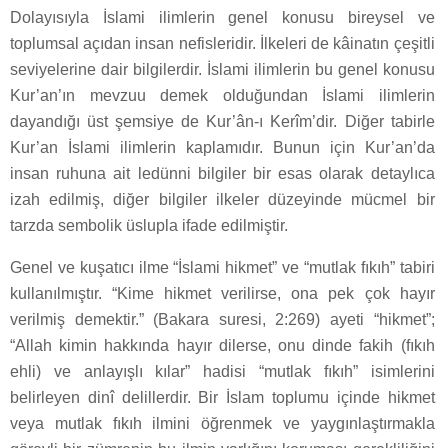
Dolayısıyla İslami ilimlerin genel konusu bireysel ve
toplumsal açıdan insan nefisleridir. İlkeleri de kâinatın çeşitli
seviyelerine dair bilgilerdir. İslami ilimlerin bu genel konusu
Kur’an’ın mevzuu demek olduğundan İslami ilimlerin
dayandığı üst şemsiye de Kur’ân-ı Kerîm’dir. Diğer tabirle
Kur’an İslami ilimlerin kaplamıdır. Bunun için Kur’an’da
insan ruhuna ait ledünni bilgiler bir esas olarak detaylıca
izah edilmiş, diğer bilgiler ilkeler düzeyinde mücmel bir
tarzda sembolik üslupla ifade edilmiştir.
Genel ve kuşatıcı ilme “İslami hikmet” ve “mutlak fıkıh” tabiri
kullanılmıştır. “Kime hikmet verilirse, ona pek çok hayır
verilmiş demektir.” (Bakara suresi, 2:269) ayeti “hikmet”;
“Allah kimin hakkında hayır dilerse, onu dinde fakih (fıkıh
ehli) ve anlayışlı kılar” hadisi “mutlak fıkıh” isimlerini
belirleyen dinî delillerdir. Bir İslam toplumu içinde hikmet
veya mutlak fıkıh ilmini öğrenmek ve yaygınlaştırmakla