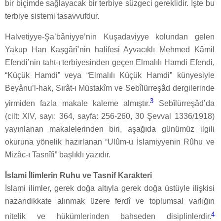
bir biçimde sağlayacak bir terbiye süzgeci gereklidir. İşte bu
terbiye sistemi tasavvufdur.
Halvetiyye-Şa’bâniyye’nin Kuşadaviyye kolundan gelen
Yakup Han Kaşgârî’nin halifesi Ayvacıklı Mehmed Kâmil
Efendi’nin taht-ı terbiyesinden geçen Elmalılı Hamdi Efendi,
“Küçük Hamdi” veya “Elmalılı Küçük Hamdi” künyesiyle
Beyânu’l-hak, Sırât-ı Müstakîm ve Sebîlürreşâd dergilerinde
3
yirmiden fazla makale kaleme almıştır.
Sebîlürreşâd’da
(cilt: XIV, sayı: 364, sayfa: 256-260, 30 Şevval 1336/1918)
yayınlanan makalelerinden biri, aşağıda günümüz ilgili
okuruna yönelik hazırlanan “Ulûm-u İslamiyyenin Rûhu ve
Mizâc-ı Tasnîfi” başlıklı yazıdır.
İslami İlimlerin Ruhu ve Tasnif Karakteri
İslami ilimler, gerek doğa altıyla gerek doğa üstüyle ilişkisi
nazarıdikkate alınmak üzere ferdî ve toplumsal varlığın
4
nitelik ve hükümlerinden bahseden disiplinlerdir.