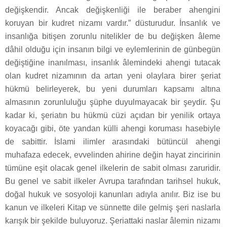
değişkendir. Ancak değişkenliği ile beraber ahengini
koruyan bir kudret nizamı vardır.” düsturudur. İnsanlık ve
insanlığa bitişen zorunlu nitelikler de bu değişken âleme
dâhil olduğu için insanın bilgi ve eylemlerinin de günbegün
değiştiğine inanılması, insanlık âlemindeki ahengi tutacak
olan kudret nizamının da artan yeni olaylara birer şeriat
hükmü belirleyerek, bu yeni durumları kapsamı altına
almasının zorunluluğu şüphe duyulmayacak bir şeydir. Şu
kadar ki, şeriatın bu hükmü cüzi açıdan bir yenilik ortaya
koyacağı gibi, öte yandan külli ahengi koruması hasebiyle
de sabittir. İslami ilimler arasındaki bütüncül ahengi
muhafaza edecek, evvelinden ahirine değin hayat zincirinin
tümüne eşit olacak genel ilkelerin de sabit olması zaruridir.
Bu genel ve sabit ilkeler Avrupa tarafından tarihsel hukuk,
doğal hukuk ve sosyoloji kanunları adıyla anılır. Biz ise bu
kanun ve ilkeleri Kitap ve sünnette dile gelmiş şeri naslarla
karışık bir şekilde buluyoruz. Şeriattaki naslar âlemin nizamı