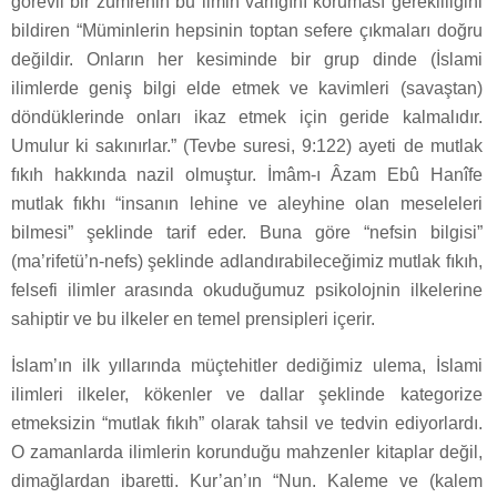
görevli bir zümrenin bu ilmin varlığını koruması gerekliliğini
bildiren “Müminlerin hepsinin toptan sefere çıkmaları doğru
değildir. Onların her kesiminde bir grup dinde (İslami
ilimlerde geniş bilgi elde etmek ve kavimleri (savaştan)
döndüklerinde onları ikaz etmek için geride kalmalıdır.
Umulur ki sakınırlar.” (Tevbe suresi, 9:122) ayeti de mutlak
fıkıh hakkında nazil olmuştur. İmâm-ı Âzam Ebû Hanîfe
mutlak fıkhı “insanın lehine ve aleyhine olan meseleleri
bilmesi” şeklinde tarif eder. Buna göre “nefsin bilgisi”
(ma’rifetü’n-nefs) şeklinde adlandırabileceğimiz mutlak fıkıh,
felsefi ilimler arasında okuduğumuz psikolojnin ilkelerine
sahiptir ve bu ilkeler en temel prensipleri içerir.
İslam’ın ilk yıllarında müçtehitler dediğimiz ulema, İslami
ilimleri ilkeler, kökenler ve dallar şeklinde kategorize
etmeksizin “mutlak fıkıh” olarak tahsil ve tedvin ediyorlardı.
O zamanlarda ilimlerin korunduğu mahzenler kitaplar değil,
dimağlardan ibaretti. Kur’an’ın “Nun. Kaleme ve (kalem