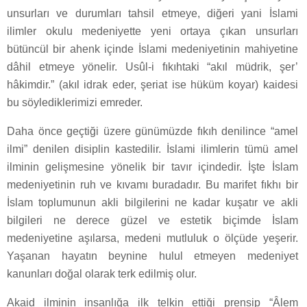
unsurları ve durumları tahsil etmeye, diğeri yani İslami
ilimler okulu medeniyette yeni ortaya çıkan unsurları
bütüncül bir ahenk içinde İslami medeniyetinin mahiyetine
dâhil etmeye yönelir. Usûl-i fıkıhtaki “akıl müdrik, şer’
hâkimdir.” (akıl idrak eder, şeriat ise hüküm koyar) kaidesi
bu söylediklerimizi emreder.
Daha önce geçtiği üzere günümüzde fıkıh denilince “amel
ilmi” denilen disiplin kastedilir. İslami ilimlerin tümü amel
ilminin gelişmesine yönelik bir tavır içindedir. İşte İslam
medeniyetinin ruh ve kıvamı buradadır. Bu marifet fıkhı bir
İslam toplumunun akli bilgilerini ne kadar kuşatır ve akli
bilgileri ne derece güzel ve estetik biçimde İslam
medeniyetine aşılarsa, medeni mutluluk o ölçüde yeşerir.
Yaşanan hayatın beynine hulul etmeyen medeniyet
kanunları doğal olarak terk edilmiş olur.
Akaid ilminin insanlığa ilk telkin ettiği prensip “Âlem