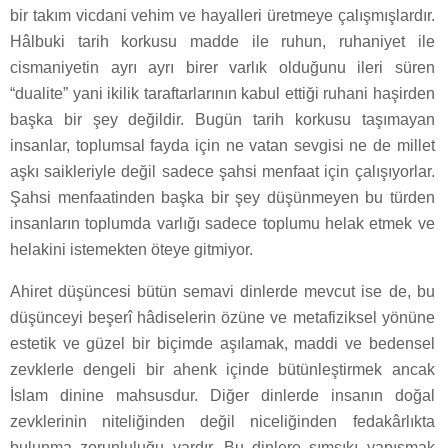
bir takım vicdani vehim ve hayalleri üretmeye çalışmışlardır.
Hâlbuki tarih korkusu madde ile ruhun, ruhaniyet ile
cismaniyetin ayrı ayrı birer varlık olduğunu ileri süren
“dualite” yani ikilik taraftarlarının kabul ettiği ruhani haşirden
başka bir şey değildir. Bugün tarih korkusu taşımayan
insanlar, toplumsal fayda için ne vatan sevgisi ne de millet
aşkı saikleriyle değil sadece şahsi menfaat için çalışıyorlar.
Şahsi menfaatinden başka bir şey düşünmeyen bu türden
insanların toplumda varlığı sadece toplumu helak etmek ve
helakini istemekten öteye gitmiyor.
Ahiret düşüncesi bütün semavi dinlerde mevcut ise de, bu
düşünceyi beşerî hâdiselerin özüne ve metafiziksel yönüne
estetik ve güzel bir biçimde aşılamak, maddi ve bedensel
zevklerle dengeli bir ahenk içinde bütünleştirmek ancak
İslam dinine mahsusdur. Diğer dinlerde insanın doğal
zevklerinin niteliğinden değil niceliğinden fedakârlıkta
bulunma zorunluluğu vardır. Bu dinlere sımsıkı yapışmak