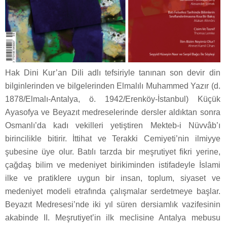
Hak Dini Kur’an Dili adlı tefsiriyle tanınan son devir din
bilginlerinden ve bilgelerinden Elmalılı Muhammed Yazır (d.
1878/Elmalı-Antalya, ö. 1942/Erenköy-İstanbul) Küçük
Ayasofya ve Beyazıt medreselerinde dersler aldıktan sonra
Osmanlı’da kadı vekilleri yetiştiren Mekteb-i Nüvvâb’ı
birincilikle bitirir. İttihat ve Terakki Cemiyeti’nin ilmiyye
şubesine üye olur. Batılı tarzda bir meşrutiyet fikri yerine,
çağdaş bilim ve medeniyet birikiminden istifadeyle İslami
ilke ve pratiklere uygun bir insan, toplum, siyaset ve
medeniyet modeli etrafında çalışmalar serdetmeye başlar.
Beyazıt Medresesi’nde iki yıl süren dersiamlık vazifesinin
akabinde II. Meşrutiyet’in ilk meclisine Antalya mebusu