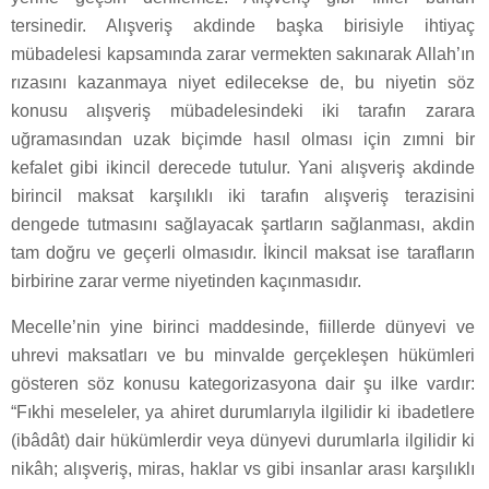
tersinedir. Alışveriş akdinde başka birisiyle ihtiyaç
mübadelesi kapsamında zarar vermekten sakınarak Allah’ın
rızasını kazanmaya niyet edilecekse de, bu niyetin söz
konusu alışveriş mübadelesindeki iki tarafın zarara
uğramasından uzak biçimde hasıl olması için zımni bir
kefalet gibi ikincil derecede tutulur. Yani alışveriş akdinde
birincil maksat karşılıklı iki tarafın alışveriş terazisini
dengede tutmasını sağlayacak şartların sağlanması, akdin
tam doğru ve geçerli olmasıdır. İkincil maksat ise tarafların
birbirine zarar verme niyetinden kaçınmasıdır.
Mecelle’nin yine birinci maddesinde, fiillerde dünyevi ve
uhrevi maksatları ve bu minvalde gerçekleşen hükümleri
gösteren söz konusu kategorizasyona dair şu ilke vardır:
“Fıkhi meseleler, ya ahiret durumlarıyla ilgilidir ki ibadetlere
(ibâdât) dair hükümlerdir veya dünyevi durumlarla ilgilidir ki
nikâh; alışveriş, miras, haklar vs gibi insanlar arası karşılıklı