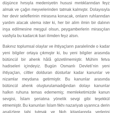
düşünce hırsıyla medeniyetin hususi mıntıklarından feyz
almak ve çağın meyvelerinden tatmak kalmıştır. Dolayısıyla
her devir seleflerinin mirasına konacak, onların ruhlarından
yardım alacak ulema ister ki, her bir alim ilmin bir dalının
inşa edilmesine meşgul olsun, peygamberlerin mirasçıları
vasfıyla bu kadarcık bari ilimden feyz alsın.
Bakınız toplumsal olaylar ve ihtiyaçların paralelinde o kadar
yeni bilgiler ortaya çıkmıştır ki, bu yeni bilgiler arasında
bütüncül bir ahenk hâlâ gözetilmemiştir. Mühim fetva
hadiseleri içindeyiz. Bugün Osmanlı Devleti’nin yeni
ihtiyaçları, ciltler dolduran düsturlar kadar kanunlar ve
nizamlar meydana getirmiştir. Bu kanunlar arasında
bütüncül ahenk oluşturulamadığından dolayı kanunlar
halkın ruhuna temas edememiş; memleketimizde kanun
sevgisi, İslam şeriatına yönelik sevgi gibi teşekkül
etmemiştir. Bu kanunları İslam fıkhı nazariyatı uyarınca derin
analizlere tabi tutmak ve fıkıh kitaplarında yerlerini