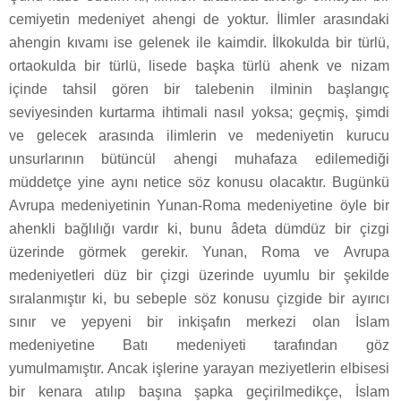
cemiyetin medeniyet ahengi de yoktur. İlimler arasındaki
ahengin kıvamı ise gelenek ile kaimdir. İlkokulda bir türlü,
ortaokulda bir türlü, lisede başka türlü ahenk ve nizam
içinde tahsil gören bir talebenin ilminin başlangıç
seviyesinden kurtarma ihtimali nasıl yoksa; geçmiş, şimdi
ve gelecek arasında ilimlerin ve medeniyetin kurucu
unsurlarının bütüncül ahengi muhafaza edilemediği
müddetçe yine aynı netice söz konusu olacaktır. Bugünkü
Avrupa medeniyetinin Yunan-Roma medeniyetine öyle bir
ahenkli bağlılığı vardır ki, bunu âdeta dümdüz bir çizgi
üzerinde görmek gerekir. Yunan, Roma ve Avrupa
medeniyetleri düz bir çizgi üzerinde uyumlu bir şekilde
sıralanmıştır ki, bu sebeple söz konusu çizgide bir ayırıcı
sınır ve yepyeni bir inkişafın merkezi olan İslam
medeniyetine Batı medeniyeti tarafından göz
yumulmamıştır. Ancak işlerine yarayan meziyetlerin elbisesi
bir kenara atılıp başına şapka geçirilmedikçe, İslam