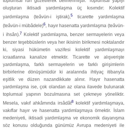
toplumsal ruh gözetilerek belirlenmiştir. Toplumsal yapıyı
oluşturan iktisadi yardımlaşma üç kısımdır: Kolektif
5
yardımlaşma (teâvün-i iştirak),
ticarette yardımlaşma
6
(teâvün-i mübâdele)
, hayır hasenatta yardımlaşma (teâvün-
7
i ihsân).
Kolektif yardımlaşma, benzer sermayelerin veya
benzer teşebbüslerin veya her ikisinin birikmesi noktalarıdır
ki, siyasi hükümetin vazifesi kolektif yardımlaşmayı
icraatlarına kanalize etmektir. Ticarette ve alışverişte
yardımlaşma, farklı sermayelerin ve farklı girişimlerin
birbirlerine dönüşümüdür ki aralarında ihtiyaç itibarıyla
eşitlik ve düzen nazarıdikkate alınır. Hayır hasenatta
yardımlaşma ise, çok olandan az olana ilavede bulunarak
toplumsal yapının bozulmasına set çekmeye yöneliktir.
8
Mesela, vakıf ahkâmında irsâdât
kolektif yardımlaşmaya,
vakıflar hayır ve hasenatta yardımlaşmaya örnektir. İslam
medeniyeti, iktisadi yardımlaşma ve ekonomik dayanışma
söz konusu olduğunda günümüz Avrupa medeniyeti ile