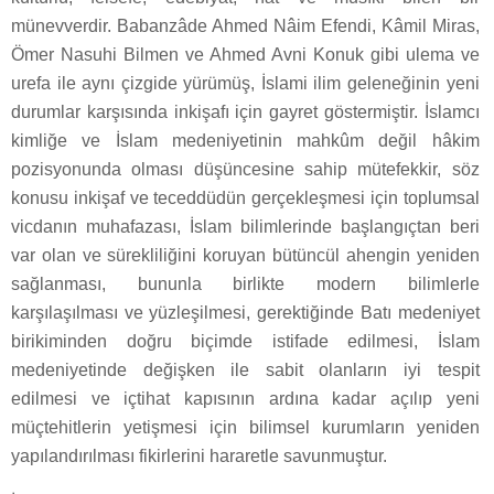
münevverdir. Babanzâde Ahmed Nâim Efendi, Kâmil Miras,
Ömer Nasuhi Bilmen ve Ahmed Avni Konuk gibi ulema ve
urefa ile aynı çizgide yürümüş, İslami ilim geleneğinin yeni
durumlar karşısında inkişafı için gayret göstermiştir. İslamcı
kimliğe ve İslam medeniyetinin mahkûm değil hâkim
pozisyonunda olması düşüncesine sahip mütefekkir, söz
konusu inkişaf ve teceddüdün gerçekleşmesi için toplumsal
vicdanın muhafazası, İslam bilimlerinde başlangıçtan beri
var olan ve sürekliliğini koruyan bütüncül ahengin yeniden
sağlanması, bununla birlikte modern bilimlerle
karşılaşılması ve yüzleşilmesi, gerektiğinde Batı medeniyet
birikiminden doğru biçimde istifade edilmesi, İslam
medeniyetinde değişken ile sabit olanların iyi tespit
edilmesi ve içtihat kapısının ardına kadar açılıp yeni
müçtehitlerin yetişmesi için bilimsel kurumların yeniden
yapılandırılması fikirlerini hararetle savunmuştur.