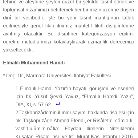
lehine ve aleyhine şeyleri güzel bir şekilde tasnif etmek ve
toplumsal nizamımızı belirlemek her birimizin üzerine düşen
dinî bir vecibedir. İşte bu yeni tasnif mantığınun tatbik
edilmesiyle genel fıkıh ilmimiz muhtelif fıkıh disiplinlerine
ayrılmış olacaktır. Bu disipliner kategorizasyon eğitim-
öğretim metodlarımızı kolaylaştırarak uzmanlık derecemizi
yükseltecektir.
Elmalılı Muhammed Hamdi
* Doç. Dr., Marmara Üniversitesi İlahiyat Fakültesi.
1 Elmalılı Hamdi Yazır’ın hayatı, görüşleri ve eserleri
için bk. Yusuf Şevki Yavuz, “Elmalılı Hamdi Yazır”,
DİA, XI, s. 57-62.
2 Taşköprizâde’nin ilimler sayımı hakkında risalesi için
bk. Taşköprizâde Ahmed Efendi, er-Risâletü’l-câmia li-
vasfi’l-ulûmi’n-nâfia: Faydalı İlimlerin Niteliklerini
Kuşatan Risale, nşr. ve trc. Murat Kaş, İstanbul 2016,