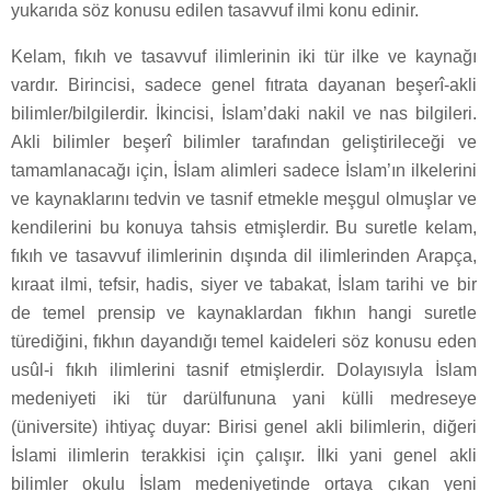
yukarıda söz konusu edilen tasavvuf ilmi konu edinir.
Kelam, fıkıh ve tasavvuf ilimlerinin iki tür ilke ve kaynağı
vardır. Birincisi, sadece genel fıtrata dayanan beşerî-akli
bilimler/bilgilerdir. İkincisi, İslam’daki nakil ve nas bilgileri.
Akli bilimler beşerî bilimler tarafından geliştirileceği ve
tamamlanacağı için, İslam alimleri sadece İslam’ın ilkelerini
ve kaynaklarını tedvin ve tasnif etmekle meşgul olmuşlar ve
kendilerini bu konuya tahsis etmişlerdir. Bu suretle kelam,
fıkıh ve tasavvuf ilimlerinin dışında dil ilimlerinden Arapça,
kıraat ilmi, tefsir, hadis, siyer ve tabakat, İslam tarihi ve bir
de temel prensip ve kaynaklardan fıkhın hangi suretle
türediğini, fıkhın dayandığı temel kaideleri söz konusu eden
usûl-i fıkıh ilimlerini tasnif etmişlerdir. Dolayısıyla İslam
medeniyeti iki tür darülfununa yani külli medreseye
(üniversite) ihtiyaç duyar: Birisi genel akli bilimlerin, diğeri
İslami ilimlerin terakkisi için çalışır. İlki yani genel akli
bilimler okulu İslam medeniyetinde ortaya çıkan yeni