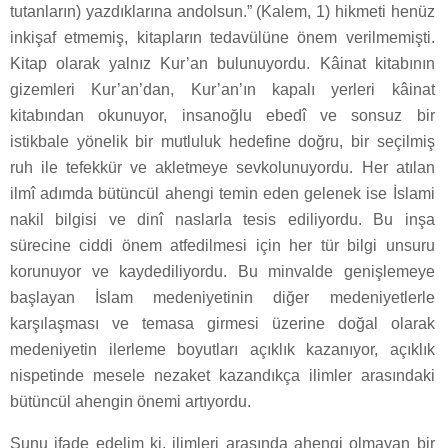
tutanların) yazdıklarına andolsun.” (Kalem, 1) hikmeti henüz
inkişaf etmemiş, kitapların tedavülüne önem verilmemişti.
Kitap olarak yalnız Kur’an bulunuyordu. Kâinat kitabının
gizemleri Kur’an’dan, Kur’an’ın kapalı yerleri kâinat
kitabından okunuyor, insanoğlu ebedî ve sonsuz bir
istikbale yönelik bir mutluluk hedefine doğru, bir seçilmiş
ruh ile tefekkür ve akletmeye sevkolunuyordu. Her atılan
ilmî adımda bütüncül ahengi temin eden gelenek ise İslami
nakil bilgisi ve dinî naslarla tesis ediliyordu. Bu inşa
sürecine ciddi önem atfedilmesi için her tür bilgi unsuru
korunuyor ve kaydediliyordu. Bu minvalde genişlemeye
başlayan İslam medeniyetinin diğer medeniyetlerle
karşılaşması ve temasa girmesi üzerine doğal olarak
medeniyetin ilerleme boyutları açıklık kazanıyor, açıklık
nispetinde mesele nezaket kazandıkça ilimler arasındaki
bütüncül ahengin önemi artıyordu.
Şunu ifade edelim ki, ilimleri arasında ahengi olmayan bir