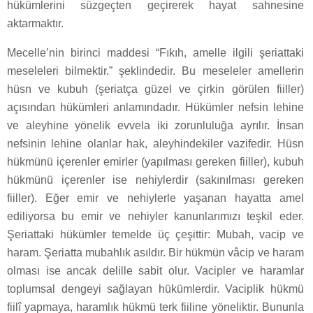
hükümlerini süzgeçten geçirerek hayat sahnesine
aktarmaktır.
Mecelle’nin birinci maddesi “Fıkıh, amelle ilgili şeriattaki
meseleleri bilmektir.” şeklindedir. Bu meseleler amellerin
hüsn ve kubuh (şeriatça güzel ve çirkin görülen fiiller)
açısından hükümleri anlamındadır. Hükümler nefsin lehine
ve aleyhine yönelik evvela iki zorunluluğa ayrılır. İnsan
nefsinin lehine olanlar hak, aleyhindekiler vazifedir. Hüsn
hükmünü içerenler emirler (yapılması gereken fiiller), kubuh
hükmünü içerenler ise nehiylerdir (sakınılması gereken
fiiller). Eğer emir ve nehiylerle yaşanan hayatta amel
ediliyorsa bu emir ve nehiyler kanunlarımızı teşkil eder.
Şeriattaki hükümler temelde üç çeşittir: Mubah, vacip ve
haram. Şeriatta mubahlık asıldır. Bir hükmün vâcip ve haram
olması ise ancak delille sabit olur. Vacipler ve haramlar
toplumsal dengeyi sağlayan hükümlerdir. Vaciplik hükmü
fiilî yapmaya, haramlık hükmü terk fiiline yöneliktir. Bununla