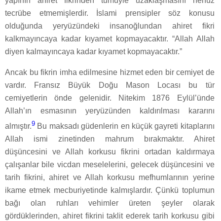
yapının ahiret fikrinden tümüyle uzaklaşmasını henüz
tecrübe etmemişlerdir. İslami prensipler söz konusu
olduğunda yeryüzündeki insanoğlundan ahiret fikri
kalkmayıncaya kadar kıyamet kopmayacaktır. “Allah Allah
diyen kalmayıncaya kadar kıyamet kopmayacaktır.”
Ancak bu fikrin imha edilmesine hizmet eden bir cemiyet de
vardır. Fransız Büyük Doğu Mason Locası bu tür
cemiyetlerin önde gelenidir. Nitekim 1876 Eylül’ünde
Allah’ın esmasının yeryüzünden kaldırılması kararını
9
almıştır.
Bu maksadı güdenlerin en küçük gayreti kitaplarını
Allah ismi zinetinden mahrum bırakmaktır. Ahiret
düşüncesini ve Allah korkusu fikrini ortadan kaldırmaya
çalışanlar bile vicdan meselelerini, gelecek düşüncesini ve
tarih fikrini, ahiret ve Allah korkusu mefhumlarının yerine
ikame etmek mecburiyetinde kalmışlardır. Çünkü toplumun
bağı olan ruhları vehimler üreten şeyler olarak
gördüklerinden, ahiret fikrini taklit ederek tarih korkusu gibi