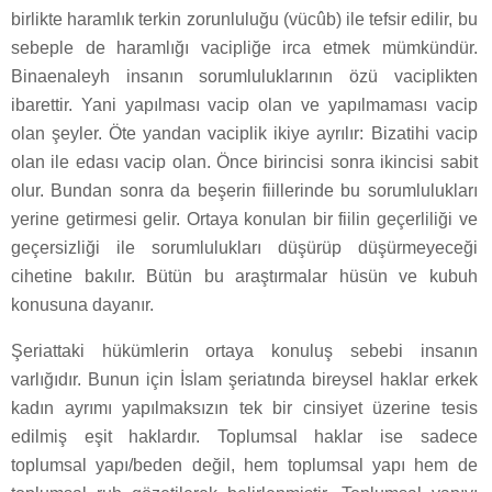
birlikte haramlık terkin zorunluluğu (vücûb) ile tefsir edilir, bu
sebeple de haramlığı vacipliğe irca etmek mümkündür.
Binaenaleyh insanın sorumluluklarının özü vaciplikten
ibarettir. Yani yapılması vacip olan ve yapılmaması vacip
olan şeyler. Öte yandan vaciplik ikiye ayrılır: Bizatihi vacip
olan ile edası vacip olan. Önce birincisi sonra ikincisi sabit
olur. Bundan sonra da beşerin fiillerinde bu sorumlulukları
yerine getirmesi gelir. Ortaya konulan bir fiilin geçerliliği ve
geçersizliği ile sorumlulukları düşürüp düşürmeyeceği
cihetine bakılır. Bütün bu araştırmalar hüsün ve kubuh
konusuna dayanır.
Şeriattaki hükümlerin ortaya konuluş sebebi insanın
varlığıdır. Bunun için İslam şeriatında bireysel haklar erkek
kadın ayrımı yapılmaksızın tek bir cinsiyet üzerine tesis
edilmiş eşit haklardır. Toplumsal haklar ise sadece
toplumsal yapı/beden değil, hem toplumsal yapı hem de