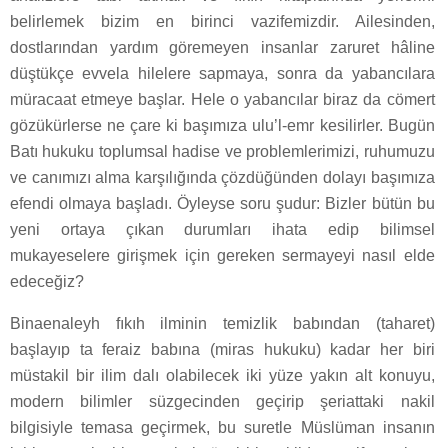
belirlemek bizim en birinci vazifemizdir. Ailesinden,
dostlarından yardım göremeyen insanlar zaruret hâline
düştükçe evvela hilelere sapmaya, sonra da yabancılara
müracaat etmeye başlar. Hele o yabancılar biraz da cömert
gözükürlerse ne çare ki başımıza ulu’l-emr kesilirler. Bugün
Batı hukuku toplumsal hadise ve problemlerimizi, ruhumuzu
ve canımızı alma karşılığında çözdüğünden dolayı başımıza
efendi olmaya başladı. Öyleyse soru şudur: Bizler bütün bu
yeni ortaya çıkan durumları ihata edip bilimsel
mukayeselere girişmek için gereken sermayeyi nasıl elde
edeceğiz?
Binaenaleyh fıkıh ilminin temizlik babından (taharet)
başlayıp ta feraiz babına (miras hukuku) kadar her biri
müstakil bir ilim dalı olabilecek iki yüze yakın alt konuyu,
modern bilimler süzgecinden geçirip şeriattaki nakil
bilgisiyle temasa geçirmek, bu suretle Müslüman insanın