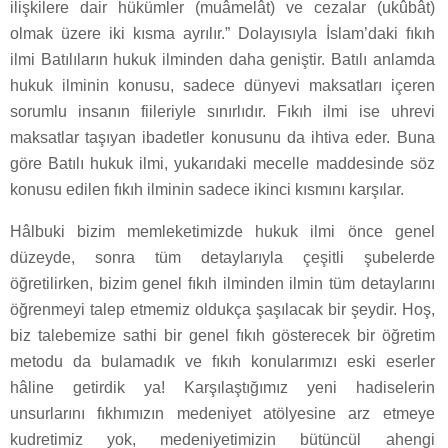
ilişkilere dair hükümler (muâmelât) ve cezalar (ukûbât)
olmak üzere iki kısma ayrılır.” Dolayısıyla İslam’daki fıkıh
ilmi Batılıların hukuk ilminden daha geniştir. Batılı anlamda
hukuk ilminin konusu, sadece dünyevi maksatları içeren
sorumlu insanın fiileriyle sınırlıdır. Fıkıh ilmi ise uhrevi
maksatlar taşıyan ibadetler konusunu da ihtiva eder. Buna
göre Batılı hukuk ilmi, yukarıdaki mecelle maddesinde söz
konusu edilen fıkıh ilminin sadece ikinci kısmını karşılar.
Hâlbuki bizim memleketimizde hukuk ilmi önce genel
düzeyde, sonra tüm detaylarıyla çeşitli şubelerde
öğretilirken, bizim genel fıkıh ilminden ilmin tüm detaylarını
öğrenmeyi talep etmemiz oldukça şaşılacak bir şeydir. Hoş,
biz talebemize sathi bir genel fıkıh gösterecek bir öğretim
metodu da bulamadık ve fıkıh konularımızı eski eserler
hâline getirdik ya! Karşılaştığımız yeni hadiselerin
unsurlarını fıkhımızın medeniyet atölyesine arz etmeye
kudretimiz yok, medeniyetimizin bütüncül ahengi