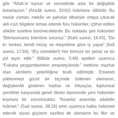
gibi “Allah’ın kanun ve sünnetinde asla bir değişiklik
bulamazsın.” (Ahzâb suresi, 33:62) hükmüne dâhildir. Bu
naslar zaman, mekân ve şahıslar itibariyle ortaya çıkacak
akli-cüzi bilgilere temas ederek füru hükümler, içtihat edilen
ahkâm suretine bürüneceklerdir. Bu noktada şeri hükümler
“Bilmiyorsanız bilenlere sorunuz.” (Nahl suresi, 16:43), “De
ki: herkes, kendi mizaç ve meşrebine göre iş yapar” (İsrâ
suresi, 17:84), “(Ey ümmetler!) Her birinize bir şeriat ve bir
yol tayin ettik.” (Mâide suresi, 5:48) ayetleri uyarınca
“Fukaha peygamberlerin emanetçileridir.” methine mazhar
olan alimlerin yeterliliğine tevdi edilmiştir. Emaneti
yüklenmeyi güzel bir biçimde üstlenen ulemanın,
değişkenlik gösteren hadise ve ihtiyaçlar, toplumsal
yenilikler karşısında genel ilkeler dairesinde yeni hükümler
koyması bir zorunluluktur. “İnsanlar arasında adaletle
hükmet.” (Sad suresi, 38:26) emri uyarınca halka hükümet
edecek siyasi güçlerin vazifesi de ulemanın bu fikir ve