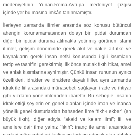
medeniyetinin Yunan-Roma-Avrupa medeniyet çizgisi
içinde yer bulmasına imkân tanınmamıştır.
İlerleyen zamanda ilimler arasında söz konusu bütüncül
ahengin korunamamasından dolayı bir iptidai durumdan
diğer bir iptidai duruma atılmakla yetinmiş görünen İslami
ilimler, gelişim döneminde gerek akıl ve nakle ait ilke ve
kaynakların gerek insan nefsi konusunda ilgili kısımların
tertip ve tasnifini gerektirmiş, ilk önce mutlak fıkıh itikat, amel
ve ahlak kısımlarına ayrılmıştır. Çünkü insan ruhunun ayırıcı
özellikleri, idrakler ve idraklere dayalı fiiller, aynı zamanda
idrak ile fiil arasındaki münasebeti sağlayan irade ve ihtiyar
gibi vicdanın yönelimlerinden ibarettir. Bu sebeple insanın
idrak ettiği şeylerin en genel olanları içinde iman ve inanca
yönelik genel düsturlardan bahseden ilme “fıkh-ı ekber” (en
büyük fıkıh), diğer adıyla “akaid ve kelam ilmi”; fiil ve
amellere dair ilme yalnız “fıkıh”; inanç ile amel arasındaki
vicdani münasebetleri tasfiye ve terbiye edecek olan ahlaka