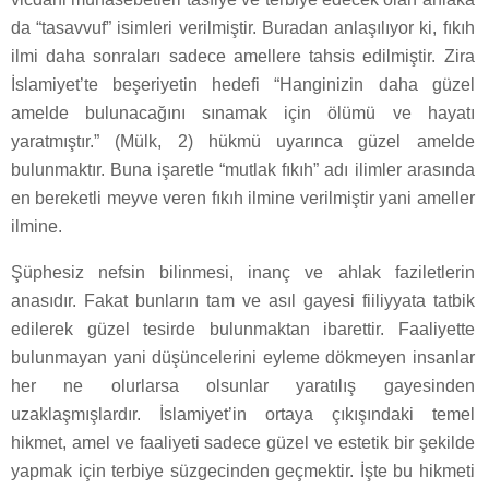
da “tasavvuf” isimleri verilmiştir. Buradan anlaşılıyor ki, fıkıh
ilmi daha sonraları sadece amellere tahsis edilmiştir. Zira
İslamiyet’te beşeriyetin hedefi “Hanginizin daha güzel
amelde bulunacağını sınamak için ölümü ve hayatı
yaratmıştır.” (Mülk, 2) hükmü uyarınca güzel amelde
bulunmaktır. Buna işaretle “mutlak fıkıh” adı ilimler arasında
en bereketli meyve veren fıkıh ilmine verilmiştir yani ameller
ilmine.
Şüphesiz nefsin bilinmesi, inanç ve ahlak faziletlerin
anasıdır. Fakat bunların tam ve asıl gayesi fiiliyyata tatbik
edilerek güzel tesirde bulunmaktan ibarettir. Faaliyette
bulunmayan yani düşüncelerini eyleme dökmeyen insanlar
her ne olurlarsa olsunlar yaratılış gayesinden
uzaklaşmışlardır. İslamiyet’in ortaya çıkışındaki temel
hikmet, amel ve faaliyeti sadece güzel ve estetik bir şekilde
yapmak için terbiye süzgecinden geçmektir. İşte bu hikmeti