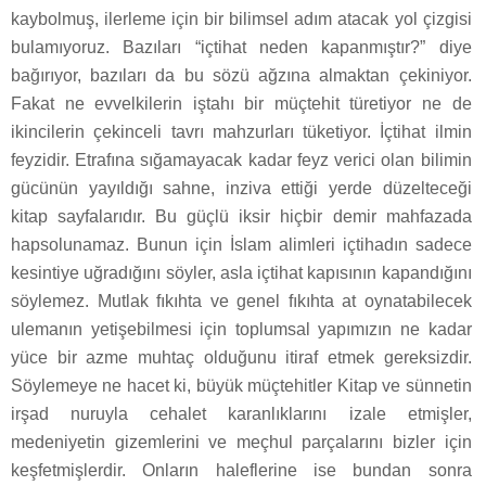
kaybolmuş, ilerleme için bir bilimsel adım atacak yol çizgisi
bulamıyoruz. Bazıları “içtihat neden kapanmıştır?” diye
bağırıyor, bazıları da bu sözü ağzına almaktan çekiniyor.
Fakat ne evvelkilerin iştahı bir müçtehit türetiyor ne de
ikincilerin çekinceli tavrı mahzurları tüketiyor. İçtihat ilmin
feyzidir. Etrafına sığamayacak kadar feyz verici olan bilimin
gücünün yayıldığı sahne, inziva ettiği yerde düzelteceği
kitap sayfalarıdır. Bu güçlü iksir hiçbir demir mahfazada
hapsolunamaz. Bunun için İslam alimleri içtihadın sadece
kesintiye uğradığını söyler, asla içtihat kapısının kapandığını
söylemez. Mutlak fıkıhta ve genel fıkıhta at oynatabilecek
ulemanın yetişebilmesi için toplumsal yapımızın ne kadar
yüce bir azme muhtaç olduğunu itiraf etmek gereksizdir.
Söylemeye ne hacet ki, büyük müçtehitler Kitap ve sünnetin
irşad nuruyla cehalet karanlıklarını izale etmişler,
medeniyetin gizemlerini ve meçhul parçalarını bizler için
keşfetmişlerdir. Onların haleflerine ise bundan sonra