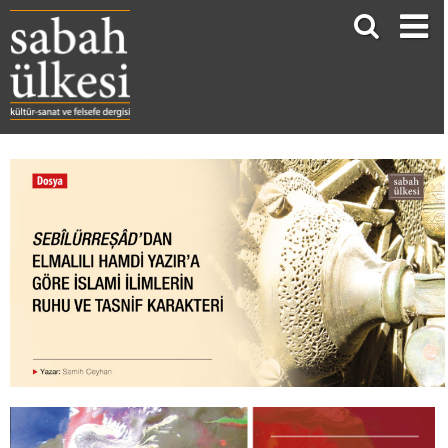
SEBÎLÜRREŞÂD’DAN ELMALILI HAMDİ YAZIR’A GÖRE İSLAMİ İLİMLERİN RUHU VE TASNİF KARAKTERİ