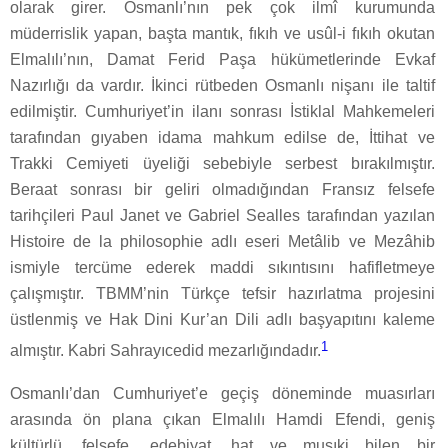
olarak girer. Osmanlı’nın pek çok ilmî kurumunda
müderrislik yapan, başta mantık, fıkıh ve usûl-i fıkıh okutan
Elmalılı’nın, Damat Ferid Paşa hükümetlerinde Evkaf
Nazırlığı da vardır. İkinci rütbeden Osmanlı nişanı ile taltif
edilmiştir. Cumhuriyet’in ilanı sonrası İstiklal Mahkemeleri
tarafından gıyaben idama mahkum edilse de, İttihat ve
Trakki Cemiyeti üyeliği sebebiyle serbest bırakılmıştır.
Beraat sonrası bir geliri olmadığından Fransız felsefe
tarihçileri Paul Janet ve Gabriel Sealles tarafından yazılan
Histoire de la philosophie adlı eseri Metâlib ve Mezâhib
ismiyle tercüme ederek maddi sıkıntısını hafifletmeye
çalışmıştır. TBMM’nin Türkçe tefsir hazırlatma projesini
üstlenmiş ve Hak Dini Kur’an Dili adlı başyapıtını kaleme
1
almıştır. Kabri Sahrayıcedid mezarlığındadır.
Osmanlı’dan Cumhuriyet’e geçiş döneminde muasırları
arasında ön plana çıkan Elmalılı Hamdi Efendi, geniş
kültürlü, felsefe, edebiyat, hat ve musıki bilen bir