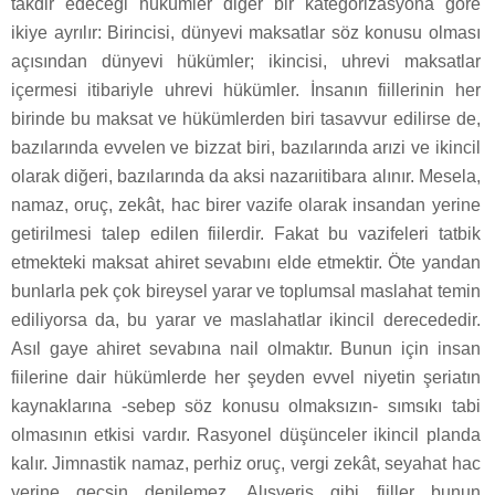
takdir edeceği hükümler diğer bir kategorizasyona göre
ikiye ayrılır: Birincisi, dünyevi maksatlar söz konusu olması
açısından dünyevi hükümler; ikincisi, uhrevi maksatlar
içermesi itibariyle uhrevi hükümler. İnsanın fiillerinin her
birinde bu maksat ve hükümlerden biri tasavvur edilirse de,
bazılarında evvelen ve bizzat biri, bazılarında arızi ve ikincil
olarak diğeri, bazılarında da aksi nazarıitibara alınır. Mesela,
namaz, oruç, zekât, hac birer vazife olarak insandan yerine
getirilmesi talep edilen fiilerdir. Fakat bu vazifeleri tatbik
etmekteki maksat ahiret sevabını elde etmektir. Öte yandan
bunlarla pek çok bireysel yarar ve toplumsal maslahat temin
ediliyorsa da, bu yarar ve maslahatlar ikincil derecededir.
Asıl gaye ahiret sevabına nail olmaktır. Bunun için insan
fiilerine dair hükümlerde her şeyden evvel niyetin şeriatın
kaynaklarına -sebep söz konusu olmaksızın- sımsıkı tabi
olmasının etkisi vardır. Rasyonel düşünceler ikincil planda
kalır. Jimnastik namaz, perhiz oruç, vergi zekât, seyahat hac
yerine geçsin denilemez. Alışveriş gibi fiiller bunun