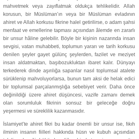
mahvetmek veya zayıflatmak oldukça tehlikelidir. Allah
korusun, bir Müslüman’ın veya bir Müslüman evladının
ahiret ve Allah korkusu fikrine halel getirilirse, o adam şahsi
menfaat ve emellerine tapması açısından âlemde en zararlı
bir unsur hâline gelebilir. Böyle bir kişinin nazarında insan
sevgisi, vatan muhabbeti, toplumun yararı ve tarih korkusu
denilen şeyler gayet gülünç şeylerden, fazilet ve meziyet
insan aldatmaktan, başıbozukluktan ibaret kalır. Dünyayı
terkederek dinde aşırılığa sapanlar nasıl toplumsal atalete
sürüklenip mahvoluyorlarsa, bunun tam aksi de helak edici
bir toplumsal parçalanmışlığa sebebiyet verir. Daha önce
değinildiği üzere ahiret düşüncesi, vazife zamanı demek
olan sorumluluk fikrinin sonsuz bir geleceğe doğru
yeşermesi ve süreklilik kazanmasıdır.
İslamiyet’te ahiret fikri bu kadar önemli bir unsur ise, fıkıh
ilminin insanın fiilleri hakkında hüsn ve kubuh açısından