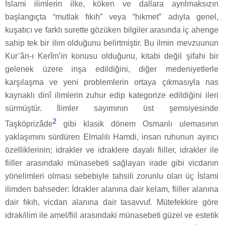
İslami ilimlerin ilke, köken ve dallara ayrılmaksızın
başlangıçta “mutlak fıkıh” veya “hikmet” adıyla genel,
kuşatıcı ve farklı surette gözüken bilgiler arasında iç ahenge
sahip tek bir ilim olduğunu belirtmiştir. Bu ilmin mevzuunun
Kur’ân-ı Kerîm’in konusu olduğunu, kitabi değil şifahi bir
gelenek üzere inşa edildiğini, diğer medeniyetlerle
karşılaşma ve yeni problemlerin ortaya çıkmasıyla nas
kaynaklı dinî ilimlerin zuhur edip kategorize edildiğini ileri
sürmüştür. İlimler sayımının üst şemsiyesinde
2
Taşköprizâde
gibi klasik dönem Osmanlı ulemasının
yaklaşımını sürdüren Elmalılı Hamdi, insan ruhunun ayırıcı
özelliklerinin; idrakler ve idraklere dayalı fiiller, idrakler ile
fiiller arasındaki münasebeti sağlayan irade gibi vicdanın
yönelimleri olması sebebiyle tahsili zorunlu olan üç İslami
ilimden bahseder: İdrakler alanına dair kelam, fiiller alanına
dair fıkıh, vicdan alanına dair tasavvuf. Mütefekkire göre
idrak/ilim ile amel/fiil arasındaki münasebeti güzel ve estetik