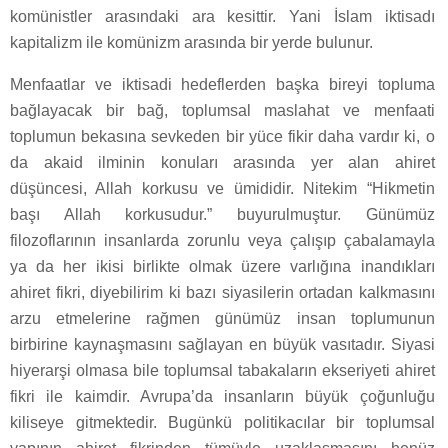
komünistler arasındaki ara kesittir. Yani İslam iktisadı
kapitalizm ile komünizm arasında bir yerde bulunur.
Menfaatlar ve iktisadi hedeflerden başka bireyi topluma
bağlayacak bir bağ, toplumsal maslahat ve menfaati
toplumun bekasına sevkeden bir yüce fikir daha vardır ki, o
da akaid ilminin konuları arasında yer alan ahiret
düşüncesi, Allah korkusu ve ümididir. Nitekim “Hikmetin
başı Allah korkusudur.” buyurulmuştur. Günümüz
filozoflarının insanlarda zorunlu veya çalışıp çabalamayla
ya da her ikisi birlikte olmak üzere varlığına inandıkları
ahiret fikri, diyebilirim ki bazı siyasilerin ortadan kalkmasını
arzu etmelerine rağmen günümüz insan toplumunun
birbirine kaynaşmasını sağlayan en büyük vasıtadır. Siyasi
hiyerarşi olmasa bile toplumsal tabakaların ekseriyeti ahiret
fikri ile kaimdir. Avrupa’da insanların büyük çoğunluğu
kiliseye gitmektedir. Bugünkü politikacılar bir toplumsal