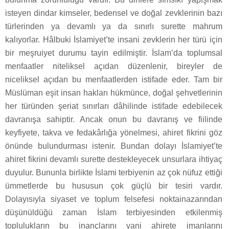
isteyen dindar kimseler, bedensel ve doğal zevklerinin bazı
türlerinden ya devamlı ya da sınırlı surette mahrum
kalıyorlar. Hâlbuki İslamiyet’te insani zevklerin her türü için
bir meşruiyet durumu tayin edilmiştir. İslam’da toplumsal
menfaatler niteliksel açıdan düzenlenir, bireyler de
niceliksel açıdan bu menfaatlerden istifade eder. Tam bir
Müslüman eşit insan hakları hükmünce, doğal şehvetlerinin
her türünden şeriat sınırları dâhilinde istifade edebilecek
davranışa sahiptir. Ancak onun bu davranış ve fiilinde
keyfiyete, takva ve fedakârlığa yönelmesi, ahiret fikrini göz
önünde bulundurması istenir. Bundan dolayı İslamiyet’te
ahiret fikrini devamlı surette destekleyecek unsurlara ihtiyaç
duyulur. Bununla birlikte İslami terbiyenin az çok nüfuz ettiği
ümmetlerde bu hususun çok güçlü bir tesiri vardır.
Dolayısıyla siyaset ve toplum felsefesi noktainazarından
düşünüldüğü zaman İslam terbiyesinden etkilenmiş
toplulukların bu inançlarını yani ahirete imanlarını