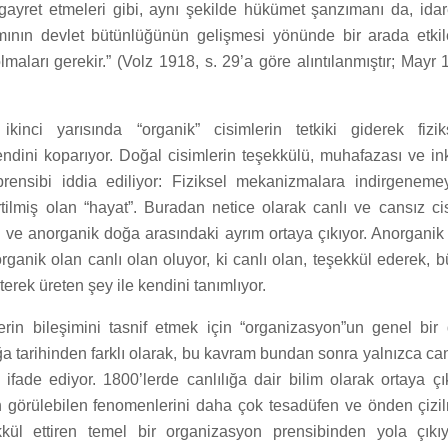
 gayret etmeleri gibi, aynı şekilde hükümet şanzımanı da, idar
ının devlet bütünlüğünün gelişmesi yönünde bir arada etkile
lmaları gerekir.” (Volz 1918, s. 29’a göre alıntılanmıştır; Mayr
 ikinci yarısında “organik” cisimlerin tetkiki giderek fizi
dini koparıyor. Doğal cisimlerin teşekkülü, muhafazası ve ink
 prensibi iddia ediliyor: Fiziksel mekanizmalara indirgenem
rtilmiş olan “hayat”. Buradan netice olarak canlı ve cansız cis
k ve anorganik doğa arasındaki ayrım ortaya çıkıyor. Anorganik
organik olan canlı olan oluyor, ki canlı olan, teşekkül ederek, 
terek üreten şey ile kendini tanımlıyor.
rin bileşimini tasnif etmek için “organizasyon”un genel bir 
a tarihinden farklı olarak, bu kavram bundan sonra yalnızca canl
i ifade ediyor. 1800’lerde canlılığa dair bilim olarak ortaya 
ğın görülebilen fenomenlerini daha çok tesadüfen ve önden çizil
kkül ettiren temel bir organizasyon prensibinden yola çıkıy