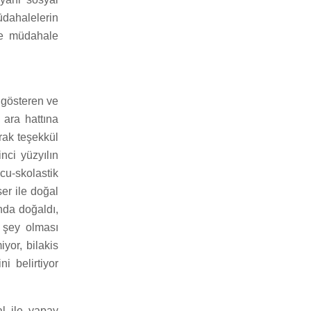
üdahalelerin
 ve müdahale
 gösteren ve
 ara hattına
rak teşekkül
nci yüzyılın
cu-skolastik
er ile doğal
nda doğaldı,
r şey olması
yor, bilakis
i belirtiyor
al ile yapay