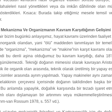
dahaleleri nasıl yönettikleri veya da imkân dâhilinde olan m
l gösterdikleri. Kısaca: Burada takip ettiğimiz mesele temsil
r.
: Mekanizma Ve Organizmanın Kavram Karşıtlığının Gelişimi
ir bizim bugünkü anlayışımız, hayat kavramı üzerinden faaliyet
norganik olandan, yani “ölü” maddeden tanımlayan bir temel
lde “organizma”, “mekanizma” ve “makine”nin karşıt kavramı ola
mdi bu denli aşina olduğumuz bu kavram karşıtlığı, daha 18’i
üşünülemezdi. Tekniği doğanın mimesisi olarak kavrayan Aristo
 ile organik olan arasında, teknik olarak üretilmiş bir yapay es
cisimler arasında ayrım yapılmadı. Yapay makineler aynı zama
telakkinin çerçevesi içerisinde doğanın taklidinden başka bi
u anlamda yapaylık, doğallık karşısında bir tezadı işaret etmi
nlı olanı dışlamayan bir artırımını veya mükemmelleştirilmesin
rn-van Rossum 1978, s. 557 vd.).
ci yüzyılın mekanistik felsefesi ve Kartezyencilik için de doğ