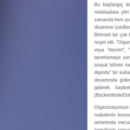
Bu başlangıç dü
mütalaalara yön
zamanda hem prati
düzenine (sınıfla
Bilimsel bir çok 
neşet etti. “Orga
veya “devrim”, “
tanımlamaya yar
sosyal bilimin ka
dışında” bir kull
devamında gider
giderek kaybo
(Böckenförde/Doh
Organizasyonun m
makalenin konusu
anlamında mecaz
temsillerin sosy