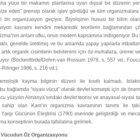
ha yüce bir makamın planlarına uyan dışsal bir düzenin yer
nize eden” prensip olarak işlev gördüğü ve tüm organizmalara 
l bir organizasyon geçiyor. Biyolojinin hususi bir bilim olara
syon kavramı kendini mekanistik teorilerin bağlamından çö
ma”nın anlam ufku, onun modern kapsamına indirgeniyor. Bu 
ı, genelde üretilmiş ve bu anlamda yapay yapılarla irtibatland
i artık organik cisimlerin belirlenimi için öz-muhafaza, üreme ve
nuyor (Böckenförde/Dohrn-van Rossum 1978, s. 557 vd.; Fouca
-Rilinger 1986, s. 216 vd.).
molojik kayma bilginin düzeni ile kısıtlı kalmadı, bilaki
bu bağlamda “siyasi vücut” olarak devlet konsepti için de önem
ncu yüzyılın Almanya’sındaki devlet teorisi ve anayasal-siyasi ta
ahip olan Kant’ın organizma kavramının tanımı ile takip 
 Yargı Gücünün Eleştirisi (1790) eserinde geliştirdiği ve mec
ma konseptinin burada tafsilatına girilmeli.
si Vücudun Öz Organizasyonu