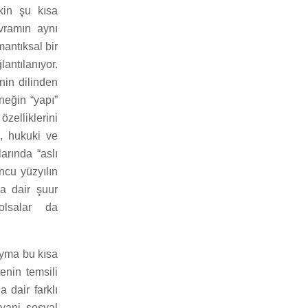
kin şu kısa
vramın aynı
mantıksal bir
lantılanıyor.
nin dilinden
neğin “yapı”
zelliklerini
, hukuki ve
arında “aslı
ncu yüzyılın
a dair şuur
olsalar da
ayma bu kısa
enin temsili
dair farklı
 yani sosyal