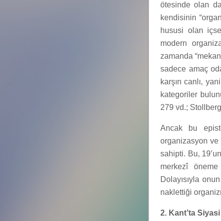
ötesinde olan da
kendisinin “orga
hususi olan içse
modern organiza
zamanda “mekaniz
sadece amaç odakl
karşın canlı, yan
kategoriler bulu
279 vd.; Stollberg
Ancak bu episte
organizasyon ve 
sahipti. Bu, 19’u
merkezî öneme s
Dolayısıyla onun
naklettiği organiz
2. Kant’ta Siya