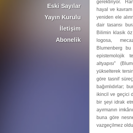
gerektiriyor. H
Eski Sayılar
hayal ve kavram 
Yayın Kurulu
yeniden ele alın
dair tasarısı bu
İletişim
Bilimin klasik ö
Abonelik
logosa, meca
Blumenberg bu sı
epistemolojik 
altyapısı” (Bl
yükselterek ters
göre tasnif süreç
bağımlıdırlar; b
ikincil ve geçici 
bir şeyi idrak e
ayırmanın imkânın
buna göre nesnel
vazgeçilmez olduğ