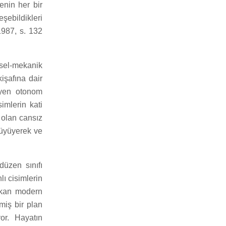
enin her bir
şebildikleri
 1987, s. 132
ksel-mekanik
işafına dair
eyen otonom
imlerin kati
 olan cansız
büyüyerek ve
düzen sınıfı
ı cisimlerin
çıkan modern
miş bir plan
or. Hayatın