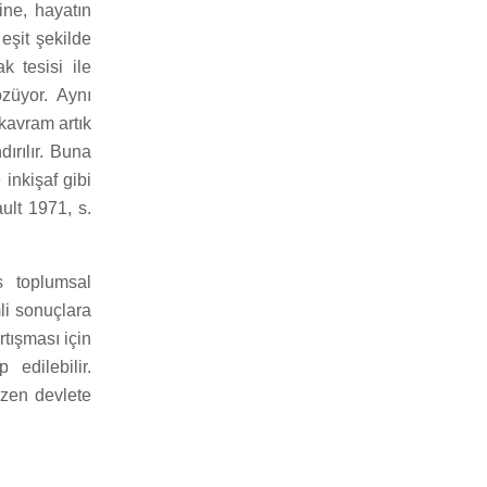
ine, hayatın
eşit şekilde
k tesisi ile
züyor. Aynı
kavram artık
ırılır. Buna
 inkişaf gibi
ult 1971, s.
s toplumsal
li sonuçlara
rtışması için
edilebilir.
azen devlete