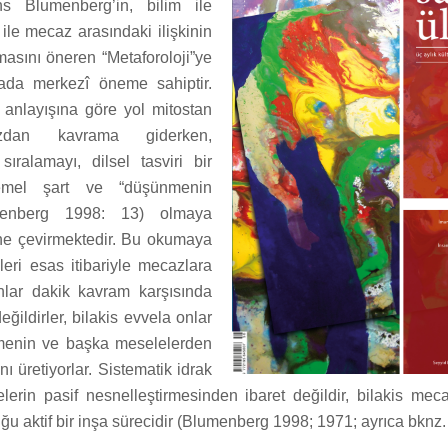
ans Blumenberg’in, bilim ile
ile mecaz arasındaki ilişkinin
masını öneren “Metaforoloji”ye
rada merkezî öneme sahiptir.
z anlayışına göre yol mitostan
zdan kavrama giderken,
ralamayı, dilsel tasviri bir
temel şart ve “düşünmenin
umenberg 1998: 13) olmaya
ine çevirmektedir. Bu okumaya
leri esas itibariyle mecazlara
unlar dakik kavram karşısında
değildirler, bilakis evvela onlar
tmenin ve başka meselelerden
ı üretiyorlar. Sistematik idrak
erin pasif nesnelleştirmesinden ibaret değildir, bilakis meca
u aktif bir inşa sürecidir (Blumenberg 1998; 1971; ayrıca bknz.