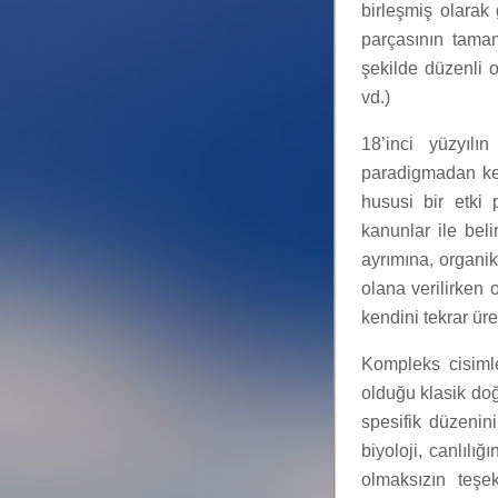
birleşmiş olarak
parçasının tamam
şekilde düzenli o
vd.)
18’inci yüzyılın
paradigmadan ken
hususi bir etki
kanunlar ile beli
ayrımına, organi
olana verilirken 
kendini tekrar üre
Kompleks cisimle
olduğu klasik doğ
spesifik düzenin
biyoloji, canlılı
olmaksızın teşe