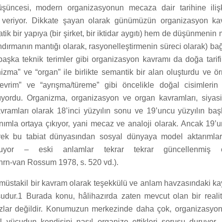
şüncesi, modern organizasyonun mecaza dair tarihine iliş
 veriyor. Dikkate şayan olarak günümüzün organizasyon ka
k bir yapıya (bir şirket, bir iktidar aygıtı) hem de düşünmenin 
ndırmanın mantığı olarak, rasyonelleştirmenin süreci olarak) bağ
başka teknik terimler gibi organizasyon kavramı da doğa tarifi
nizma” ve “organ” ile birlikte semantik bir alan oluşturdu ve ör
evrim” ve “ayrışma/türeme” gibi öncelikle doğal cisimlerin ö
ıyordu. Organizma, organizasyon ve organ kavramları, siyasi
vramları olarak 18’inci yüzyılın sonu ve 19’uncu yüzyılın başl
anımla ortaya çıkıyor, yani mecaz ve analoji olarak. Ancak 19’u
ek bu tabiat dünyasından sosyal dünyaya model aktarımlar
luyor – eski anlamlar tekrar tekrar güncellenmiş 
rn-van Rossum 1978, s. 520 vd.).
üstakil bir kavram olarak teşekkülü ve anlam havzasındaki k
dur.1 Burada konu, hâlihazırda zaten mevcut olan bir realit
lar değildir. Konumuzun merkezinde daha çok, organizasyona 
al vücudun kendisini nasıl organize ettikleri sorusu duruyor,