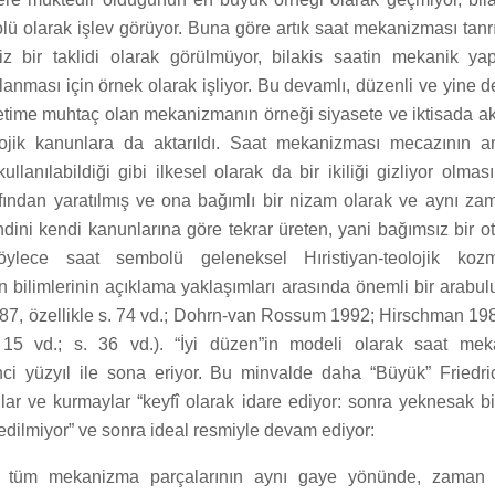
ü olarak işlev görüyor. Buna göre artık saat mekanizması tanrın
iz bir taklidi olarak görülmüyor, bilakis saatin mekanik yap
lanması için örnek olarak işliyor. Bu devamlı, düzenli ve yine d
time muhtaç olan mekanizmanın örneği siyasete ve iktisada akta
olojik kanunlara da aktarıldı. Saat mekanizması mecazının 
ullanılabildiği gibi ilkesel olarak da bir ikiliği gizliyor olmas
afından yaratılmış ve ona bağımlı bir nizam olarak ve aynı z
ndini kendi kanunlarına göre tekrar üreten, yani bağımsız bir o
ylece saat sembolü geleneksel Hıristiyan-teolojik kozmo
 bilimlerinin açıklama yaklaşımları arasında önemli bir arabulu
87, özellikle s. 74 vd.; Dohrn-van Rossum 1992; Hirschman 1987
 15 vd.; s. 36 vd.). “İyi düzen”in modeli olarak saat mek
nci yüzyıl ile sona eriyor. Bu minvalde daha “Büyük” Friedri
lar ve kurmaylar “keyfî olarak idare ediyor: sonra yeknesak b
edilmiyor” ve sonra ideal resmiyle devam ediyor:
in tüm mekanizma parçalarının aynı gaye yönünde, zaman