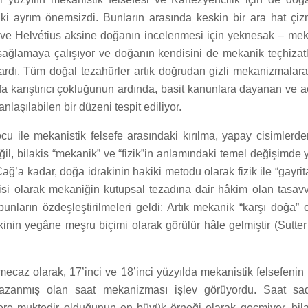
aki ayrım önemsizdi. Bunların arasında keskin bir ara hat çi
 ve Helvétius aksine doğanın incelenmesi için yeknesak – meka
sağlamaya çalışıyor ve doğanın kendisini de mekanik teçhizatl
lardı. Tüm doğal tezahürler artık doğrudan gizli mekanizmalara
a karıştırıcı çokluğunun ardında, basit kanunlara dayanan ve a
nlaşılabilen bir düzeni tespit ediliyor.
ocu ile mekanistik felsefe arasındaki kırılma, yapay cisimlerde
ğil, bilakis “mekanik” ve “fizik”in anlamındaki temel değişimde y
’a kadar, doğa idrakinin hakiki metodu olarak fizik ile “gayrita
etisi olarak mekaniğin kutupsal tezadına dair hâkim olan tasav
bunların özdeşleştirilmeleri geldi: Artık mekanik “karşı doğa” o
kinin yegâne meşru biçimi olarak görülür hâle gelmiştir (Sutter
ecaz olarak, 17’inci ve 18’inci yüzyılda mekanistik felsefenin
 kazanmış olan saat mekanizması işlev görüyordu. Saat sa
lere muktedir olduğunun en büyük örneği olarak geçmiyor, bila