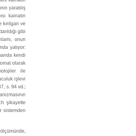
ın yaratılış
ısı kainatın
e kırılgan ve
rıldığı gibi
anlamı, onun
ında yatıyor:
amanda kendi
tomat olarak
lojiler ile
culuk işlevi
, s. 94 vd.;
anizmasının
ch şikayette
ir sistemden
 ölçümünde,