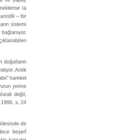
zmektense la
nistik – bir
arın sistemi
 bağlanıyor.
çıklanabilen
n doğalların
atıyor. Antik
bii” hareket
vurun yerine
larak değil,
 1988, s. 24
 ötesinde de
dece beşerî
kis kainatın