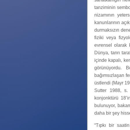
tanziminin sembol
nizamının yeters
kanunlarının açık
durmaksızın dene
fiziki veya fizy
evrensel olarak k
Dünya, tanrı tar
içinde kapalı, ke
görünüyordu. Bö
bağımsızlaşan fen
üstlendi (Mayr 19
Sutter 1988, s.
konjonktürü 18’i
bulunuyor, bakan
daha bir şey hiss
“Tıpkı bir saat