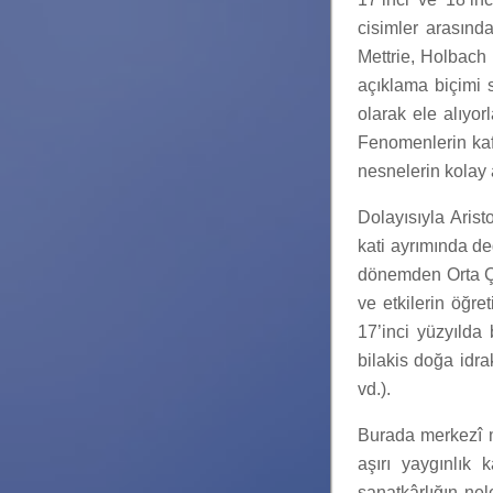
cisimler arasınd
Mettrie, Holbach
açıklama biçimi 
olarak ele alıyor
Fenomenlerin kaf
nesnelerin kolay a
Dolayısıyla Arist
kati ayrımında de
dönemden Orta Çağ
ve etkilerin öğr
17’inci yüzyılda 
bilakis doğa idra
vd.).
Burada merkezî m
aşırı yaygınlık
sanatkârlığın ne