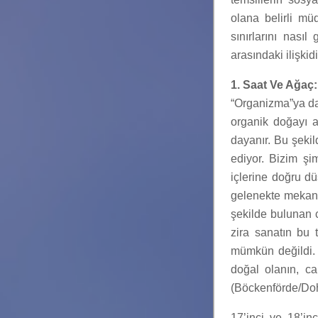
olana belirli mü
sınırlarını nası
arasındaki ilişkidi
1. Saat Ve Ağaç
“Organizma”ya da
organik doğayı a
dayanır. Bu şeki
ediyor. Bizim şi
içlerine doğru d
gelenekte mekanik
şekilde bulunan 
zira sanatın bu 
mümkün değildi. B
doğal olanın, ca
(Böckenförde/Doh
17’inci ve 18’in