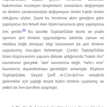
bakımından inceleyen disiplinlerin zamanların değişimiyle
ve dinlerin yenilenmesiyle değişmeyen ilimler hakiki ilimler
olduğunu söyler. Şayet bu inceleme aklın gereğine göre
yapılıyorsa ilim felsefi iken İslam kanununa göre yapılıyorsa
20
ilim şeridir.
Bu tasnifte Taşköprîzâde teorik ve pratik
ayrımını şeri ilimlere uyguladığımız takdirde zaman ve
mekâna bağlı olmayan bilgi kavramının da şeri ilimlere
uygulanmış olacağını farketmiştir. Çünkü Taşköprîzâde
İslam düşüncesinin yapısını dikkate aldığımızda “hakiki ilim”
kavramının gerçekte “akıl” kavramına değil, “nefs-i emr”
kavramına dayandırılması gerektiğini anlamıştır. Böylece
Taşköprîzâde, Seyyid Şerîf el-Cürcânî’nin metafizik
gelenekler için yaptığı tespiti bütün ilimlere uyarlamış ve
yetkin bir ilim tasnifine ulaşmıştır.