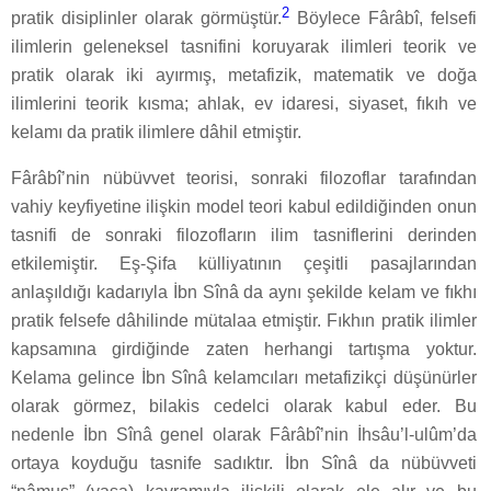
2
pratik disiplinler olarak görmüştür.
Böylece Fârâbî, felsefi
ilimlerin geleneksel tasnifini koruyarak ilimleri teorik ve
pratik olarak iki ayırmış, metafizik, matematik ve doğa
ilimlerini teorik kısma; ahlak, ev idaresi, siyaset, fıkıh ve
kelamı da pratik ilimlere dâhil etmiştir.
Fârâbî’nin nübüvvet teorisi, sonraki filozoflar tarafından
vahiy keyfiyetine ilişkin model teori kabul edildiğinden onun
tasnifi de sonraki filozofların ilim tasniflerini derinden
etkilemiştir. Eş-Şifa külliyatının çeşitli pasajlarından
anlaşıldığı kadarıyla İbn Sînâ da aynı şekilde kelam ve fıkhı
pratik felsefe dâhilinde mütalaa etmiştir. Fıkhın pratik ilimler
kapsamına girdiğinde zaten herhangi tartışma yoktur.
Kelama gelince İbn Sînâ kelamcıları metafizikçi düşünürler
olarak görmez, bilakis cedelci olarak kabul eder. Bu
nedenle İbn Sînâ genel olarak Fârâbî’nin İhsâu’l-ulûm’da
ortaya koyduğu tasnife sadıktır. İbn Sînâ da nübüvveti