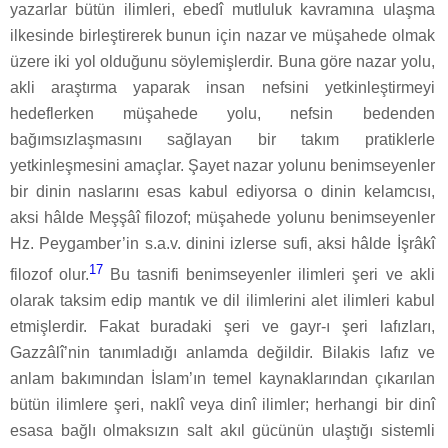
yazarlar bütün ilimleri, ebedî mutluluk kavramına ulaşma
ilkesinde birleştirerek bunun için nazar ve müşahede olmak
üzere iki yol olduğunu söylemişlerdir. Buna göre nazar yolu,
akli araştırma yaparak insan nefsini yetkinleştirmeyi
hedeflerken müşahede yolu, nefsin bedenden
bağımsızlaşmasını sağlayan bir takım pratiklerle
yetkinleşmesini amaçlar. Şayet nazar yolunu benimseyenler
bir dinin naslarını esas kabul ediyorsa o dinin kelamcısı,
aksi hâlde Meşşâî filozof; müşahede yolunu benimseyenler
Hz. Peygamber’in s.a.v. dinini izlerse sufi, aksi hâlde İşrâkî
17
filozof olur.
Bu tasnifi benimseyenler ilimleri şeri ve akli
olarak taksim edip mantık ve dil ilimlerini alet ilimleri kabul
etmişlerdir. Fakat buradaki şeri ve gayr-ı şeri lafızları,
Gazzâlî’nin tanımladığı anlamda değildir. Bilakis lafız ve
anlam bakımından İslam’ın temel kaynaklarından çıkarılan
bütün ilimlere şeri, naklî veya dinî ilimler; herhangi bir dinî
esasa bağlı olmaksızın salt akıl gücünün ulaştığı sistemli