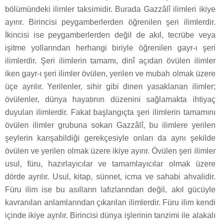
bölümündeki ilimler taksimidir. Burada Gazzâlî ilimleri ikiye
ayırır. Birincisi peygamberlerden öğrenilen şeri ilimlerdir.
İkincisi ise peygamberlerden değil de akıl, tecrübe veya
işitme yollarından herhangi biriyle öğrenilen gayr-ı şeri
ilimlerdir. Şeri ilimlerin tamamı, dinî açıdan övülen ilimler
iken gayr-ı şeri ilimler övülen, yerilen ve mubah olmak üzere
üçe ayrılır. Yerilenler, sihir gibi dinen yasaklanan ilimler;
övülenler, dünya hayatının düzenini sağlamakta ihtiyaç
duyulan ilimlerdir. Fakat başlangıçta şeri ilimlerin tamamını
övülen ilimler grubuna sokan Gazzâlî, bu ilimlere yerilen
şeylerin karışabildiği gerekçesiyle onları da aynı şekilde
övülen ve yerilen olmak üzere ikiye ayırır. Övülen şeri ilimler
usul, füru, hazırlayıcılar ve tamamlayıcılar olmak üzere
dörde ayrılır. Usul, kitap, sünnet, icma ve sahabi ahvalidir.
Füru ilim ise bu asılların lafızlarından değil, akıl gücüyle
kavranılan anlamlarından çıkarılan ilimlerdir. Füru ilim kendi
içinde ikiye ayrılır. Birincisi dünya işlerinin tanzimi ile alakalı