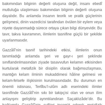
bakımından bilginin değerli oluşuna değil, insanı ebedî
mutluluğa ulaştırması bakımından bilginin değerli oluşuna
dayalıdır. Bu anlamda insanın teorik ve pratik güçlerinin
gelişmesi, dinin vazedicisi tarafından övülen bir eylem veya
niyete dayanmadığı sürece ortaya çıkan bilgi dünyevidir. Bu
tavır, takva kavramının, ilimlerin tasnifine güçlü bir şekilde
uyarlanmasıdır.
Gazzâlî’nin tasnif tarihindeki etkisi, ilimlerin onun
tanımladığı anlamda şeri ve gayr-ı şeri şeklinde
sınıflandırılmasından ziyade tasavvufun kelamın etkisinden
kurtularak metafizik bir disiplin olarak bağımsızlaşması,
mantığın kelam ilminin mukaddimesi hâline gelmesi ve
kelam-felsefe ilişkisinin kurulmasındadır. Bu durumun en
önemli istisnası, Tertîbu’l-ulûm adlı eserindeki ilimler
tasnifinde Gazzâlî’nin sıkı bir takipçisi olan ve onun ilim
anlayışını geliştirip ayrıntılandıran Saçaklızâde’dir. Bu
bağlamda Gazzâlî’nin sufileri tecerrüt ederek metafizik