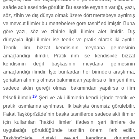
saâde adlı eserinde görülür. Bu eserde eşyanın varlığı, yazı,
söz, zihin ve dış dünya olmak üzere dört mertebeye ayrılmış
ve mevcut ilimler bu mertebelere göre tasnif edilmiştir. Buna
göre yazı, söz ve zihinle ilgili ilimler alet ilmidir. Dış
dünyayla ilgili ilimler ise teorik ve pratik olarak iki ayrılır.
Teorik ilim, bizzat kendisinin meydana gelmesinin
amaçlandığı ilimdir. Pratik ilim ise kendisiyle bizzat
kendisinin değil başkasının meydana gelmesinin
amaçlandığı ilimdir. İşte bunlardan her birindeki araştırma,
şeriattan alınmış olması bakımından yapılırsa o ilim şeri ilim,
sadece aklın gereği olması bakımından yapılırsa o ilim
19
felsefi ilimdir.
Şeri ve akli ilimlerin kendi içinde teorik ve
pratik kısımlarına ayrılması, ilk bakışta önemsiz görülebilir.
Fakat Taşköprîzâde’nin başka tasniflerde sadece akli ilimler
için kullanılan “hakiki ilimler” ifadesini şeri ilimlere de
uyguladığı görüldüğünde tasnifin önemi fark edilir.
Taşköprîzâde, dıştaki şeyleri kendinde durumları