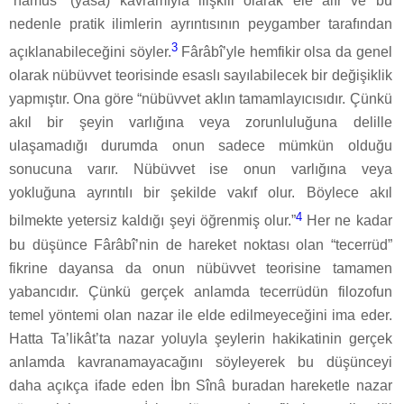
“nâmus” (yasa) kavramıyla ilişkili olarak ele alır ve bu
nedenle pratik ilimlerin ayrıntısının peygamber tarafından
3
açıklanabileceğini söyler.
Fârâbî’yle hemfikir olsa da genel
olarak nübüvvet teorisinde esaslı sayılabilecek bir değişiklik
yapmıştır. Ona göre “nübüvvet aklın tamamlayıcısıdır. Çünkü
akıl bir şeyin varlığına veya zorunluluğuna delille
ulaşamadığı durumda onun sadece mümkün olduğu
sonucuna varır. Nübüvvet ise onun varlığına veya
yokluğuna ayrıntılı bir şekilde vakıf olur. Böylece akıl
4
bilmekte yetersiz kaldığı şeyi öğrenmiş olur.”
Her ne kadar
bu düşünce Fârâbî’nin de hareket noktası olan “tecerrüd”
fikrine dayansa da onun nübüvvet teorisine tamamen
yabancıdır. Çünkü gerçek anlamda tecerrüdün filozofun
temel yöntemi olan nazar ile elde edilmeyeceğini ima eder.
Hatta Ta’likât’ta nazar yoluyla şeylerin hakikatinin gerçek
anlamda kavranamayacağını söyleyerek bu düşünceyi
daha açıkça ifade eden İbn Sînâ buradan hareketle nazar