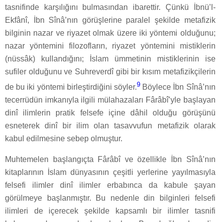
tasnifinde karşılığını bulmasından ibarettir. Çünkü İbnü’l-
Ekfânî, İbn Sînâ’nın görüşlerine paralel şekilde metafizik
bilginin nazar ve riyazet olmak üzere iki yöntemi olduğunu;
nazar yöntemini filozofların, riyazet yöntemini mistiklerin
(nüssâk) kullandığını; İslam ümmetinin mistiklerinin ise
sufiler olduğunu ve Suhreverdî gibi bir kısım metafizikçilerin
9
de bu iki yöntemi birleştirdiğini söyler.
Böylece İbn Sînâ’nın
tecerrüdün imkanıyla ilgili mülahazaları Fârâbî’yle başlayan
dinî ilimlerin pratik felsefe içine dâhil olduğu görüşünü
esneterek dinî bir ilim olan tasavvufun metafizik olarak
kabul edilmesine sebep olmuştur.
Muhtemelen başlangıçta Fârâbî ve özellikle İbn Sînâ’nın
kitaplarının İslam dünyasının çeşitli yerlerine yayılmasıyla
felsefi ilimler dinî ilimler erbabınca da kabule şayan
görülmeye başlanmıştır. Bu nedenle din bilginleri felsefi
ilimleri de içerecek şekilde kapsamlı bir ilimler tasnifi