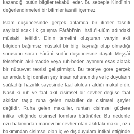
kazandığı bütün bilgiler tekabül eder. Bu sebeple Kindî’nin
değerlendirmeleri bir bilimler tasnifi içermez.
İslam düşüncesinde gerçek anlamda bir ilimler tasnifi
sayılabilecek ilk çalışma Fârâbî’nin İhsâu’l-ulûm adındaki
müstakil telifidir. Dinin temelini oluşturan vahyin akli
bilgiden bağımsız müstakil bir bilgi kaynağı olup olmadığı
sorusunu soran Fârâbî sudûr düşüncesine dayalı Meşşâî
felsefenin akıl-madde veya ruh-beden ayrımını esas alarak
bir nübüvvet teorisi geliştirmiştir. Bu teoriye göre gerçek
anlamda bilgi denilen şey, insan ruhunun dış ve iç duyuların
sağladığı hazırlık sayesinde faal akıldan aldığı makullerdir.
Nasıl ki ruh ve faal akıl cisimsel bir cevher değilse faal
akıldan taşıp ruha gelen makuller de cisimsel şeyler
değildir. Ruha gelen makuller, ruhtan cisimsel güçlere
intikal ettiğinde cisimsel formlara bürünürler. Bu nedenle
özü bakımından manevi bir cevher olan akıldaki makul, özü
bakımından cisimsel olan iç ve dış duyulara intikal ettiğinde