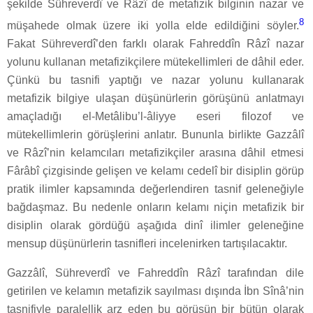
şekilde Sühreverdî ve Râzî de metafizik bilginin nazar ve
8
müşahede olmak üzere iki yolla elde edildiğini söyler.
Fakat Sühreverdî’den farklı olarak Fahreddîn Râzî nazar
yolunu kullanan metafizikçilere mütekellimleri de dâhil eder.
Çünkü bu tasnifi yaptığı ve nazar yolunu kullanarak
metafizik bilgiye ulaşan düşünürlerin görüşünü anlatmayı
amaçladığı el-Metâlibu’l-âliyye eseri filozof ve
mütekellimlerin görüşlerini anlatır. Bununla birlikte Gazzâlî
ve Râzî’nin kelamcıları metafizikçiler arasına dâhil etmesi
Fârâbî çizgisinde gelişen ve kelamı cedelî bir disiplin görüp
pratik ilimler kapsamında değerlendiren tasnif geleneğiyle
bağdaşmaz. Bu nedenle onların kelamı niçin metafizik bir
disiplin olarak gördüğü aşağıda dinî ilimler geleneğine
mensup düşünürlerin tasnifleri incelenirken tartışılacaktır.
Gazzâlî, Sühreverdî ve Fahreddîn Râzî tarafından dile
getirilen ve kelamın metafizik sayılması dışında İbn Sînâ’nin
tasnifiyle paralellik arz eden bu görüşün bir bütün olarak