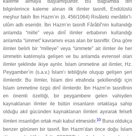
kaleme almaya başlamışlardır. Bu bağlamda din
bilginlerince kaleme alınan ilk ilimler tasnifi, Endülüslü
meşhur fakih İbn Hazm’ın (ö. 456/1064) Risâletü merâtibi’l-
ulûm adlı eseridir. İbn Hazm’ın tasnifi Fârâbî’nin kullandığı
anlamda “mille” veya dinî ilimler erbabının kullandığı
anlamda “ümmet” kavramını esas alan bir tasniftir. Ona göre
ilimler belirli bir “milleye” veya “ümmete” ait ilimler ile her
ümmetin katılımıyla gelişen ve bu anlamda evrensel olan
ilimler şeklinde ikiye ayrılır. İslam ümmetine ait ilimler, Hz.
Peygamber’in (s.a.v.) İslam’ı tebliğiyle oluşup gelişen şeri
ilimlerdir. Bu ilimler, İslam dini etrafında şekillendiği için
İslam ümmetine özgü dinî ilimlerdir. İbn Hazm’ın tasnifinin
en önemli özelliği, bir peygambere gelen vahiyden
kaynaklanan ilimler ile bütün insanların ortaklaşa sahip
olduğu akıl gücünden kaynaklanan ilimleri ayırarak felsefi
10
ilimleri insanlığın ortak malı kabul etmesidir.
Buna oldukça
benzer görünen bir tasnif, İbn Hazm’dan önce doğu İslam