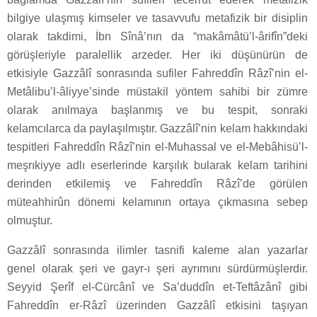
bilgiye ulaşmış kimseler ve tasavvufu metafizik bir disiplin
olarak takdimi, İbn Sînâ’nın da “makâmâtü’l-ârifîn”deki
görüşleriyle paralellik arzeder. Her iki düşünürün de
etkisiyle Gazzâlî sonrasında sufiler Fahreddîn Râzî’nin el-
Metâlibu’l-âliyye’sinde müstakil yöntem sahibi bir zümre
olarak anılmaya başlanmış ve bu tespit, sonraki
kelamcılarca da paylaşılmıştır. Gazzâlî’nin kelam hakkındaki
tespitleri Fahreddîn Râzî’nin el-Muhassal ve el-Mebâhisü’l-
meşrıkiyye adlı eserlerinde karşılık bularak kelam tarihini
derinden etkilemiş ve Fahreddîn Râzî’de görülen
müteahhirûn dönemi kelamının ortaya çıkmasına sebep
olmuştur.
Gazzâlî sonrasında ilimler tasnifi kaleme alan yazarlar
genel olarak şeri ve gayr-ı şeri ayrımını sürdürmüşlerdir.
Seyyid Şerîf el-Cürcânî ve Sa’duddîn et-Teftâzânî gibi
Fahreddîn er-Râzî üzerinden Gazzâlî etkisini taşıyan