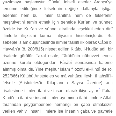
yazılmaya başlamıştır. Çünkü felsefi eserler Arapça’ya
tercüme edildiğinde felsefenin değişik dallarıyla iştigal
edenler, hem bu ilimleri tanıtma hem de felsefenin
meşruiyetini temin etmek için genelde Kur’an ve sünnet,
özelde ise Kur’an ve sünnet etrafında teşekkül eden dinî
ilimlerle ilişkisini kurma ihtiyacını hissetmişlerdir. Bu
sebeple İslam düşüncesinde ilimler tasnifi ilk olarak Câbir b.
Hayyân’a (ö. 200/815) nispet edilen Kitâbu’l-Hudûd adlı bir
risalede görülür. Fakat risale, Fârâbî’nin nübüvvet teorisi
üzerine kurulu olduğundan Fârâbî sonrasında kaleme
alınmış olmalıdır. Yine meşhur İslam filozofu el-Kindî de (ö.
252/866) Kütübü Aristoteles ve mâ yuhtâcu ileyhi fî tahsîli’l-
felsefe (Aristoteles’in Kitaplarının Sayısı Üzerine) adlı
1
risalesinde ilimleri ilahi ve insani olarak ikiye ayırır.
Fakat
Kindî’nin ilahi ve insani ilimler ayrımında ilahi ilimlere Allah
tarafından peygamberlere herhangi bir çaba olmaksızın
verilen vahiy, insani ilimlere ise insanın çaba ve gayretle