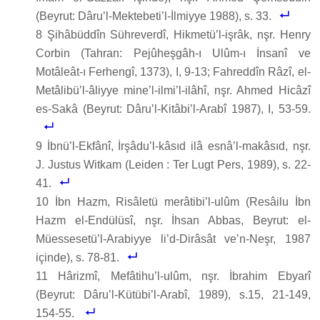
(Beyrut: Dâru’l-Mektebeti’l-İlmiyye 1988), s. 33.
8 Şihâbüddîn Sühreverdî, Hikmetü’l-işrâk, nşr. Henry
Corbin (Tahran: Pejûheşgâh-ı Ulûm-ı İnsanî ve
Motâleât-ı Ferhengî, 1373), I, 9-13; Fahreddîn Râzî, el-
Metâlibü’l-âliyye mine’l-ilmi’l-ilâhî, nşr. Ahmed Hicâzî
es-Sakâ (Beyrut: Dâru’l-Kitâbi’l-Arabî 1987), I, 53-59.
9 İbnü’l-Ekfânî, İrşâdu’l-kâsıd ilâ esnâ’l-makâsıd, nşr.
J. Justus Witkam (Leiden : Ter Lugt Pers, 1989), s. 22-
41.
10 İbn Hazm, Risâletü merâtibi’l-ulûm (Resâilu İbn
Hazm el-Endülüsî, nşr. İhsan Abbas, Beyrut: el-
Müessesetü’l-Arabiyye li’d-Dirâsât ve’n-Neşr, 1987
içinde), s. 78-81.
11 Hârizmî, Mefâtihu’l-ulûm, nşr. İbrahim Ebyarî
(Beyrut: Dâru’l-Kütübi’l-Arabî, 1989), s.15, 21-149,
154-55.