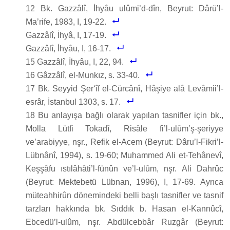
12 Bk. Gazzâlî, İhyâu ulûmi’d-dîn, Beyrut: Dârü’l-
Ma’rife, 1983, I, 19-22.
Gazzâlî, İhyâ, I, 17-19.
Gazzâlî, İhyâu, I, 16-17.
15 Gazzâlî, İhyâu, I, 22, 94.
16 Gâzzâlî, el-Munkız, s. 33-40.
17 Bk. Seyyid Şer‘îf el-Cürcânî, Hâşiye alâ Levâmii’l-
esrâr, İstanbul 1303, s. 17.
18 Bu anlayışa bağlı olarak yapılan tasnifler için bk.,
Molla Lütfi Tokadî, Risâle fi’l-ulûm’ş-şeriyye
ve’arabiyye, nşr., Refik el-Acem (Beyrut: Dâru’l-Fikri’l-
Lübnânî, 1994), s. 19-60; Muhammed Ali et-Tehânevî,
Keşşâfu ıstılâhâti’l-fünûn ve’l-ulûm, nşr. Ali Dahrûc
(Beyrut: Mektebetü Lübnan, 1996), I, 17-69. Ayrıca
müteahhirûn dönemindeki belli başlı tasnifler ve tasnif
tarzları hakkında bk. Sıddık b. Hasan el-Kannûcî,
Ebcedü’l-ulûm, nşr. Abdülcebbâr Ruzgâr (Beyrut: