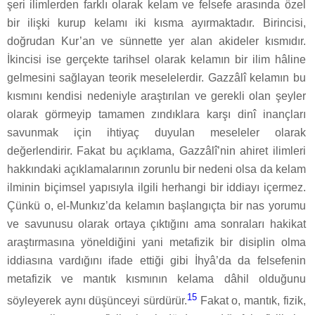
şeri ilimlerden farklı olarak kelam ve felsefe arasında özel
bir ilişki kurup kelamı iki kısma ayırmaktadır. Birincisi,
doğrudan Kur’an ve sünnette yer alan akideler kısmıdır.
İkincisi ise gerçekte tarihsel olarak kelamın bir ilim hâline
gelmesini sağlayan teorik meselelerdir. Gazzâlî kelamın bu
kısmını kendisi nedeniyle araştırılan ve gerekli olan şeyler
olarak görmeyip tamamen zındıklara karşı dinî inançları
savunmak için ihtiyaç duyulan meseleler olarak
değerlendirir. Fakat bu açıklama, Gazzâlî’nin ahiret ilimleri
hakkındaki açıklamalarının zorunlu bir nedeni olsa da kelam
ilminin biçimsel yapısıyla ilgili herhangi bir iddiayı içermez.
Çünkü o, el-Munkız’da kelamın başlangıçta bir nas yorumu
ve savunusu olarak ortaya çıktığını ama sonraları hakikat
araştırmasına yöneldiğini yani metafizik bir disiplin olma
iddiasına vardığını ifade ettiği gibi İhyâ’da da felsefenin
metafizik ve mantık kısmının kelama dâhil olduğunu
15
söyleyerek aynı düşünceyi sürdürür.
Fakat o, mantık, fizik,