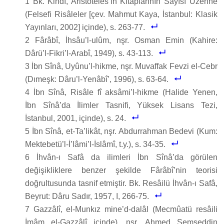
1 Bk. Kindî, Aristoteles’in Kitaplarının Sayısı Üzerine
(Felsefi Risâleler [çev. Mahmut Kaya, İstanbul: Klasik
Yayınları, 2002] içinde), s. 263-77.
2 Fârâbî, İhsâu’l-ulûm, nşr. Osman Emin (Kahire:
Dârü’l-Fikri’l-Arabî, 1949), s. 43-113.
3 İbn Sînâ, Uyûnu’l-hikme, nşr. Muvaffak Fevzi el-Cebr
(Dımeşk: Dâru’l-Yenâbî’, 1996), s. 63-64.
4 İbn Sînâ, Risâle fî aksâmi’l-hikme (Halide Yenen,
İbn Sînâ’da İlimler Tasnifi, Yüksek Lisans Tezi,
İstanbul, 2001, içinde), s. 24.
5 İbn Sînâ, et-Ta’likât, nşr. Abdurrahman Bedevi (Kum:
Mektebetü’l-İ’lâmi’l-İslâmî, t.y.), s. 34-35.
6 İhvân-ı Safâ da ilimleri İbn Sînâ’da görülen
değişikliklere benzer şekilde Fârâbî’nin teorisi
doğrultusunda tasnif etmiştir. Bk. Resâilü İhvân-ı Safâ,
Beyrut: Dâru Sadır, 1957, I, 266-75.
7 Gazzâlî, el-Munkız mine’d-dalâl (Mecmûatü resâili
İmâm el-Gazzâlî içinde), nşr. Ahmed Şemseddin