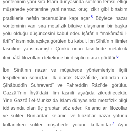
yönteminin yanı sıra İslam dünyasında sufilerin temsil ettiği
müşahede yöntemine yani namaz, oruç, zikir gibi birtakım
5
pratiklerle nefsin tecerrüdüne kapı açar.
Böylece nazar
yönteminin yanı sıra metafizik bilgiye ulaşmanın bir başka
yolu olduğu düşüncesini kabul eder. İşârât’ın “makâmâtü’l-
ârifîn” kısmında açıkça görülen bu kabul, İbn Sînâ’nın ilimler
tasnifine yansımamıştır. Çünkü onun tasnifinde metafizik
6
ilmi hâlâ filozofların tekelinde bir disiplin olarak görülür.
İbn Sînâ’nın nazar ve müşahede yöntemleriyle ilgili
tespitlerinin sonuçları ilk olarak Gazzâlî’de, ardından da
Şihâbüddîn Suhreverdî ve Fahreddîn Râzî’de görülür.
Gazzâlî’nin İhyâ’daki ilim tasnifi aşağıda zikredilecektir.
Yine Gazzâlî el-Munkız’da İslam dünyasında metafizik bilgi
iddiasında olan üç gruptan söz eder: Kelamcılar, filozoflar
ve sufiler. Bunlardan kelamcı ve filozoflar nazar yolunu
7
kullanırken sufiler müşahede yolunu kullanırlar.
Aynı