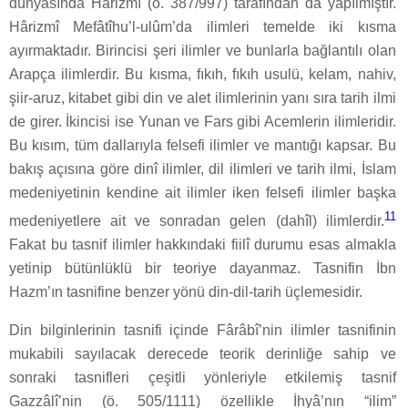
dünyasında Hârizmî (ö. 387/997) tarafından da yapılmıştır.
Hârizmî Mefâtîhu’l-ulûm’da ilimleri temelde iki kısma
ayırmaktadır. Birincisi şeri ilimler ve bunlarla bağlantılı olan
Arapça ilimlerdir. Bu kısma, fıkıh, fıkıh usulü, kelam, nahiv,
şiir-aruz, kitabet gibi din ve alet ilimlerinin yanı sıra tarih ilmi
de girer. İkincisi ise Yunan ve Fars gibi Acemlerin ilimleridir.
Bu kısım, tüm dallarıyla felsefi ilimler ve mantığı kapsar. Bu
bakış açısına göre dinî ilimler, dil ilimleri ve tarih ilmi, İslam
medeniyetinin kendine ait ilimler iken felsefi ilimler başka
11
medeniyetlere ait ve sonradan gelen (dahîl) ilimlerdir.
Fakat bu tasnif ilimler hakkındaki fiilî durumu esas almakla
yetinip bütünlüklü bir teoriye dayanmaz. Tasnifin İbn
Hazm’ın tasnifine benzer yönü din-dil-tarih üçlemesidir.
Din bilginlerinin tasnifi içinde Fârâbî’nin ilimler tasnifinin
mukabili sayılacak derecede teorik derinliğe sahip ve
sonraki tasnifleri çeşitli yönleriyle etkilemiş tasnif
Gazzâlî’nin (ö. 505/1111) özellikle İhyâ’nın “ilim”