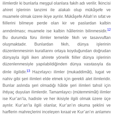
ilimlerdir ki bunlarla meşgul olanlara fakih adı verilir. İkincisi
ahiret işlerinin tanzimi ile alakalı olup mükâşefe ve
muamele olmak üzere ikiye ayrılır. Mükâşefe Allah’ın sıfat ve
fiillerini bilmeye perde olan kir ve paslardan kalbin
12
arındırılması; muamele ise kalbin hâllerinin bilinmesidir.
Bu durumda füru ilimler temelde fıkıh ve tasavvuftan
oluşmaktadır. Bunlardan fıkıh, dünya işlerinin
düzenlenmesinin kurallarını ortaya koyduğundan doğrudan
dünyayla ilgili iken ahirete yönelik fiiller dünya işlerinin
düzenlenmesiyle yapılabildiğinden dünya vasıtasıyla da
13
dinle ilgilidir.
Hazırlayıcı ilimler (mukaddimât), lugat ve
nahiv gibi şeri ilimleri elde etmek için gerekli alet ilimleridir.
Bunlar aslında şeri olmadığı hâlde şeri ilimleri tahsil için
ihtiyaç duyulan ilimlerdir. Tamamlayıcı (mütemmimât) ilimler
ise Kur’an’la, hadisle ve her ikisiyle ilgili olmak üzere üçe
ayrılır. Kur’an’la ilgili olanlar, Kur’an’ın okuma şeklini ve
harflerin mahreçlerini inceleyen kıraat ve Kur’an’ın anlamını