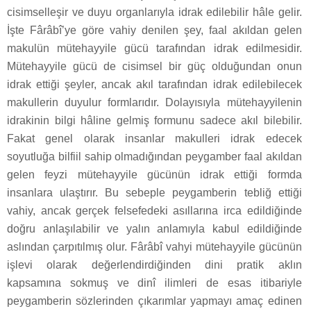
cisimselleşir ve duyu organlarıyla idrak edilebilir hâle gelir.
İşte Fârâbî’ye göre vahiy denilen şey, faal akıldan gelen
makulün mütehayyile gücü tarafından idrak edilmesidir.
Mütehayyile gücü de cisimsel bir güç olduğundan onun
idrak ettiği şeyler, ancak akıl tarafından idrak edilebilecek
makullerin duyulur formlarıdır. Dolayısıyla mütehayyilenin
idrakinin bilgi hâline gelmiş formunu sadece akıl bilebilir.
Fakat genel olarak insanlar makulleri idrak edecek
soyutluğa bilfiil sahip olmadığından peygamber faal akıldan
gelen feyzi mütehayyile gücünün idrak ettiği formda
insanlara ulaştırır. Bu sebeple peygamberin tebliğ ettiği
vahiy, ancak gerçek felsefedeki asıllarına irca edildiğinde
doğru anlaşılabilir ve yalın anlamıyla kabul edildiğinde
aslından çarpıtılmış olur. Fârâbî vahyi mütehayyile gücünün
işlevi olarak değerlendirdiğinden dini pratik aklın
kapsamına sokmuş ve dinî ilimleri de esas itibariyle
peygamberin sözlerinden çıkarımlar yapmayı amaç edinen