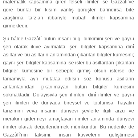
matematik kapsamına giren felsefi ilimler ise Gazzâlî’ye
göre bunlar bir kısım yanlış görüşler barındırsa bile
araştırma tarzları itibariyle mubah ilimler kapsamına
girmektedir.
Şu hâlde Gazzâlî bütün insani bilgi birikimini şeri ve gayr-ı
şeri olarak ikiye ayırmakta; şeri bilgiler kapsamına dinî
asıllar ve bu asılların anlamından çıkarılan bilgiler kümesini;
gayr-ı şeri bilgiler kapsamına ise ister bu asıllardan çıkarılan
bilgiler kümesine bir sebeple girmiş olsun isterse de
tamamıyla ayrı mütalaa edilsin söz konusu asılların
anlamlarından çıkarılmayan bütün bilgiler kümesini
sokmaktadır. Dolayısıyla şeri ilimleri, dinî ilimler ve gayr-ı
şeri ilimleri de dünyada bireysel ve toplumsal hayatın
tanzimini veya insanın dünyevi şeylerle ilgili arzu ve
merakını gidermeyi amaçlayan ilimler anlamında dünyevi
ilimler olarak değerlendirmek mümkündür. Bu nedenle de
Gazzâlî’nin taksimi, insan kuvvelerini geliştirmesi