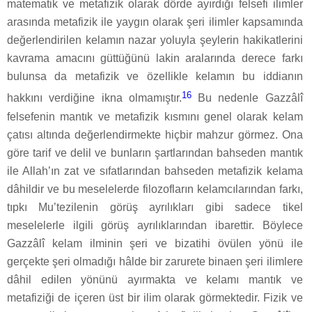
matematik ve metafizik olarak dörde ayırdığı felsefi ilimler
arasında metafizik ile yaygın olarak şeri ilimler kapsamında
değerlendirilen kelamın nazar yoluyla şeylerin hakikatlerini
kavrama amacını güttüğünü lakin aralarında derece farkı
bulunsa da metafizik ve özellikle kelamın bu iddianın
16
hakkını verdiğine ikna olmamıştır.
Bu nedenle Gazzâlî
felsefenin mantık ve metafizik kısmını genel olarak kelam
çatısı altında değerlendirmekte hiçbir mahzur görmez. Ona
göre tarif ve delil ve bunların şartlarından bahseden mantık
ile Allah’ın zat ve sıfatlarından bahseden metafizik kelama
dâhildir ve bu meselelerde filozofların kelamcılarından farkı,
tıpkı Mu’tezilenin görüş ayrılıkları gibi sadece tikel
meselelerle ilgili görüş ayrılıklarından ibarettir. Böylece
Gazzâlî kelam ilminin şeri ve bizatihi övülen yönü ile
gerçekte şeri olmadığı hâlde bir zarurete binaen şeri ilimlere
dâhil edilen yönünü ayırmakta ve kelamı mantık ve
metafiziği de içeren üst bir ilim olarak görmektedir. Fizik ve