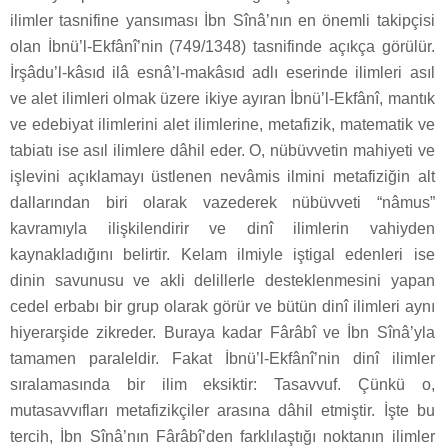
ilimler tasnifine yansıması İbn Sînâ’nın en önemli takipçisi
olan İbnü’l-Ekfânî’nin (749/1348) tasnifinde açıkça görülür.
İrşâdu’l-kâsıd ilâ esnâ’l-makâsıd adlı eserinde ilimleri asıl
ve alet ilimleri olmak üzere ikiye ayıran İbnü’l-Ekfânî, mantık
ve edebiyat ilimlerini alet ilimlerine, metafizik, matematik ve
tabiatı ise asıl ilimlere dâhil eder. O, nübüvvetin mahiyeti ve
işlevini açıklamayı üstlenen nevâmis ilmini metafiziğin alt
dallarından biri olarak vazederek nübüvveti “nâmus”
kavramıyla ilişkilendirir ve dinî ilimlerin vahiyden
kaynakladığını belirtir. Kelam ilmiyle iştigal edenleri ise
dinin savunusu ve akli delillerle desteklenmesini yapan
cedel erbabı bir grup olarak görür ve bütün dinî ilimleri aynı
hiyerarşide zikreder. Buraya kadar Fârâbî ve İbn Sînâ’yla
tamamen paraleldir. Fakat İbnü’l-Ekfânî’nin dinî ilimler
sıralamasında bir ilim eksiktir: Tasavvuf. Çünkü o,
mutasavvıfları metafizikçiler arasına dâhil etmiştir. İşte bu
tercih, İbn Sînâ’nın Fârâbî’den farklılaştığı noktanın ilimler