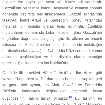
bilgilere ise gayr-ı şeri veya akli ilimler adı verilmiştir.
Gazzâlî’nin bu tasnife katkısı, tasavvuf ve kelamın sonraki
dönemde geçirdiği değişikliklerdedir. Gazzâlî sonrasında
tasavvuf, İbnü’l Arabî ve Sadreddîn Konevî tarafından
metafizik bir disiplin olarak tesis edilmiştir. Özellikle
müteahhirûn döneminde kelam-felsefe ilişkisi Gazzâlî’nin
öngörüleri doğrultusunda gelişmiştir. Bu etkinin en önemli
istisnası ise Mukaddime’nin ilimler bölümünde metafiziğin
bir disiplin olamayacağını, Fahreddîn Râzî sonrası kelamın
aslından uzaklaştığını ve bir disiplin olarak mantığın
gereksizliğini iddia eden İbn Haldûn’dur.
O hâlde ilk örnekleri Hârizmî, Âmirî ve İbn Hazm gibi
yazarlarda görülen ve fiilî durumdan hareketle yapılan şeri
ve gayr-ı şeri ayrımı, İbn Sînâ, Gazzâlî ve Fahreddîn
Râzî’nin katkılarıyla değişiklikler geçirerek İslam
18
düşüncesinin hâkim tasnifi olmuştur.
Bu tasnifin en
gelişmiş hâli ise Taşköprîzâde’nin (ö. 968/1561) Miftâhu’s-