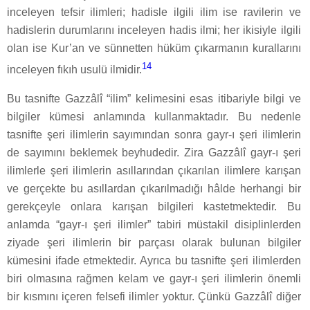
inceleyen tefsir ilimleri; hadisle ilgili ilim ise ravilerin ve
hadislerin durumlarını inceleyen hadis ilmi; her ikisiyle ilgili
olan ise Kur’an ve sünnetten hüküm çıkarmanın kurallarını
14
inceleyen fıkıh usulü ilmidir.
Bu tasnifte Gazzâlî “ilim” kelimesini esas itibariyle bilgi ve
bilgiler kümesi anlamında kullanmaktadır. Bu nedenle
tasnifte şeri ilimlerin sayımından sonra gayr-ı şeri ilimlerin
de sayımını beklemek beyhudedir. Zira Gazzâlî gayr-ı şeri
ilimlerle şeri ilimlerin asıllarından çıkarılan ilimlere karışan
ve gerçekte bu asıllardan çıkarılmadığı hâlde herhangi bir
gerekçeyle onlara karışan bilgileri kastetmektedir. Bu
anlamda “gayr-ı şeri ilimler” tabiri müstakil disiplinlerden
ziyade şeri ilimlerin bir parçası olarak bulunan bilgiler
kümesini ifade etmektedir. Ayrıca bu tasnifte şeri ilimlerden
biri olmasına rağmen kelam ve gayr-ı şeri ilimlerin önemli
bir kısmını içeren felsefi ilimler yoktur. Çünkü Gazzâlî diğer