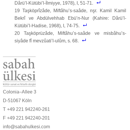
Dârü’l-Kütübi’l-İlmiyye, 1978), I, 51-71.
19 Taşköprîzâde, Miftâhu’s-saâde, nşr. Kamil Kamil
Bekrî ve Abdülvehhab Ebü’n-Nur (Kahire: Dârü’l-
Kütübi’l-Hadise, 1968), I, 74-75.
20 Taşköprüzâde, Miftâhu’s-saâde ve misbâhu’s-
siyâde fî mevzûati’l-ulûm, s. 68.
Colonia–Allee 3
D-51067 Köln
T +49 221 942240-261
F +49 221 942240-201
info@sabahulkesi.com