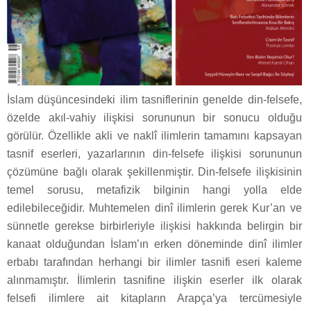
İslam düşüncesindeki ilim tasniflerinin genelde din-felsefe,
özelde akıl-vahiy ilişkisi sorununun bir sonucu olduğu
görülür. Özellikle akli ve naklî ilimlerin tamamını kapsayan
tasnif eserleri, yazarlarının din-felsefe ilişkisi sorununun
çözümüne bağlı olarak şekillenmiştir. Din-felsefe ilişkisinin
temel sorusu, metafizik bilginin hangi yolla elde
edilebileceğidir. Muhtemelen dinî ilimlerin gerek Kur’an ve
sünnetle gerekse birbirleriyle ilişkisi hakkında belirgin bir
kanaat olduğundan İslam’ın erken döneminde dinî ilimler
erbabı tarafından herhangi bir ilimler tasnifi eseri kaleme
alınmamıştır. İlimlerin tasnifine ilişkin eserler ilk olarak
felsefi ilimlere ait kitapların Arapça’ya tercümesiyle