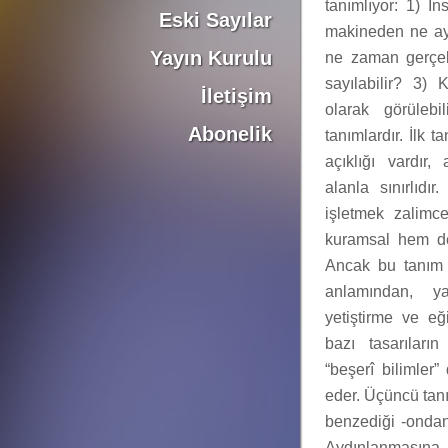
tanımlıyor: 1) İ
Eski Sayılar
makineden ne ayı
Yayın Kurulu
ne zaman gerçek
sayılabilir? 3)
İletişim
olarak görülebi
Abonelik
tanımlardır. İlk
açıklığı vardır
alanla sınırlıdı
işletmek zalimce
kuramsal hem de 
Ancak bu tanım 
anlamından, y
yetiştirme ve eğ
bazı tasarıları
“beşerî bilimler”
eder. Üçüncü tanı
benzediği -ondan 
Aydınlanmasına 