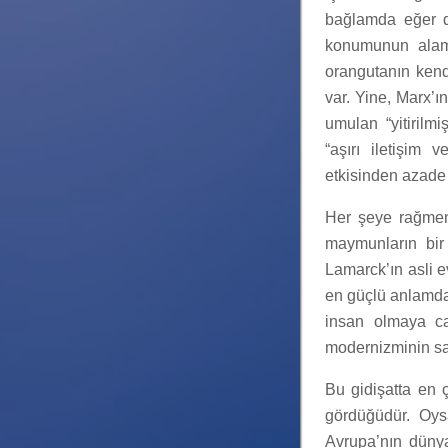
bağlamda eğer di
konumunun alame
orangutanın kend
var. Yine, Marx’
umulan “yitirilm
“aşırı iletişim 
etkisinden azade 
Her şeye rağmen
maymunların bir
Lamarck’ın asli e
en güçlü anlamda
insan olmaya ca
modernizminin san
Bu gidişatta en 
gördüğüdür. Oys
Avrupa’nın dünya