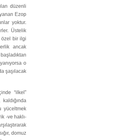
lan düzenli
dayanan Ezop
nlar yoktur.
ler. Üstelik
zel bir ilgi
erlik ancak
e başladıktan
ayanıyorsa o
nda şaşılacak
nde “ilkel”
 kaldığında
nu yüceltmek
k -ve haklı-
rşılaştırarak
 sığır, domuz