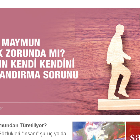
mundan Türetiliyor?
Sözlükleri “insanı” şu üç yolda