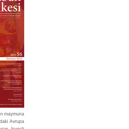
rden maymuna
ndaki Avrupa
ran İsveçli