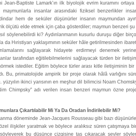
ni Jean-Baptiste Lamark’ın ilk biyolojik evrim kuramını ortay
 maymunlarla insanlar arasındaki fiziksel benzerlikler insan
dindar hem de seküler düşünürler insanın maymundan ayırt
ik ölçütü elde etmek için çaba gösterdiler; maymun benzeri şu
asıl söylenebilirdi ki? Aydınlanmanın kusurlu duruşu diğer bir
a da Hıristiyan yaklaşımının seküler hâle getirilmesinden ibarett
anlamalarını sağlayarak hidayete erdirmeyi denemek yerine
nlar tarafından eğitilebilmelerini sağlayacak türden bir ileti
rmek istediler. Eğitim böylece türler arası kitle iletişiminin bir
. Bu, primatolojide ampirik bir proje olarak hâlâ varlığını sür
 yüzyılın ikinci yarısının en meşhur dil bilimcisi Noam Chomsk
im Chimpsky” adı verilen insan benzeri maymun özne proj
nlara Çıkartılabilir Mi Ya Da Oradan İndirilebilir Mi?
lanma döneminde Jean-Jacques Rousseau gibi bazı düşünürler,
 özel ilişkiler yaratmak ve böylece aralıksız süren çatışmaya b
ı söyleyerek bu düşünce çizgisine taş çıkaracak şeyler söyle