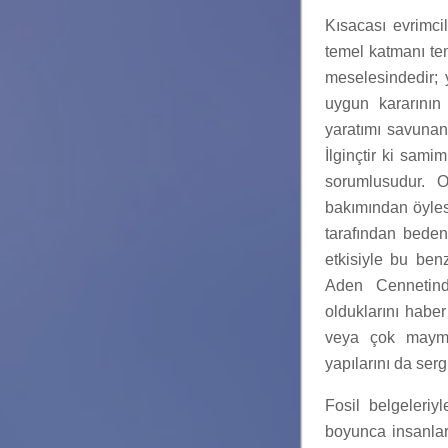
Kısacası evrimci
temel katmanı tem
meselesindedir; y
uygun kararının
yaratımı savunan 
İlginçtir ki sam
sorumlusudur. 
bakımından öyles
tarafından bedene
etkisiyle bu ben
Aden Cennetind
olduklarını habe
veya çok maymun
yapılarını da sergi
Fosil belgeleriy
boyunca insanlar