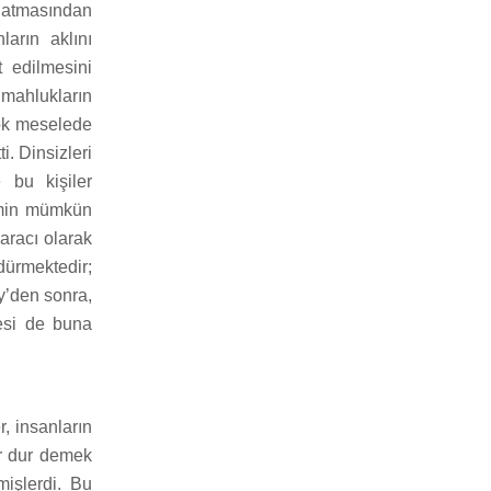
a atmasından
ların aklını
 edilmesini
 mahlukların
çok meselede
i. Dinsizleri
 bu kişiler
şimin mümkün
 aracı olarak
dürmektedir;
y’den sonra,
esi de buna
 insanların
ir dur demek
mişlerdi. Bu