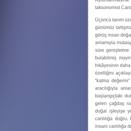
taksonomist Caro
Üçüncü tanım üze
günümüz tartışmala
görüş insan doğas
anlamıyla mutasy
süre genişletme 
bulabilmiş maym
hikâyesinin daha n
özelliğini açıkla
“katma değerini”
aracılığıyla anl
başlangıçtaki d
gelen çağdaş rak
doğal işleyişe y
canlılığa doğru
insani canlılığa