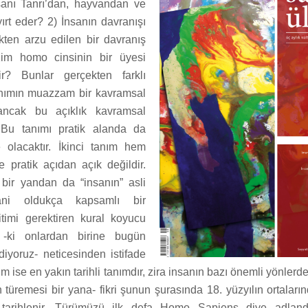
nsanı Tanrı’dan, hayvandan ve
rt eder? 2) İnsanın davranışı
ten arzu edilen bir davranış
 Kim homo cinsinin bir üyesi
lir? Bunlar gerçekten farklı
 tanımın muazzam bir kavramsal
, ancak bu açıklık kavramsal
r. Bu tanımı pratik alanda da
 olacaktır. İkinci tanım hem
pratik açıdan açık değildir.
bir yandan da “insanın” asli
ani oldukça kapsamlı bir
itimi gerektiren kural koyucu
n -ki onlardan birine bugün
 diyoruz- neticesinden istifade
m ise en yakın tarihli tanımdır, zira insanın bazı önemli yönle
türemesi bir yana- fikri şunun şurasında 18. yüzyılın ortaları
tarihlenir. Türümüzü ilk defa Homo Sapiens diye adlandı