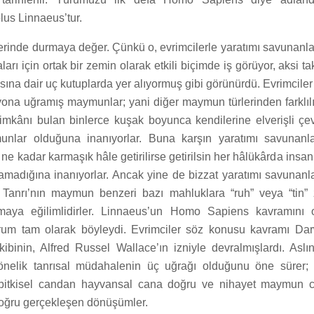
lus Linnaeus’tur.
rinde durmaya değer. Çünkü o, evrimcilerle yaratımı savunanla
rı için ortak bir zemin olarak etkili biçimde iş görüyor, aksi ta
ına dair uç kutuplarda yer alıyormuş gibi görünürdü. Evrimciler
ona uğramış maymunlar; yani diğer maymun türlerinden farklılı
imkânı bulan binlerce kuşak boyunca kendilerine elverişli çev
unlar olduğuna inanıyorlar. Buna karşın yaratımı savunanl
e kadar karmaşık hâle getirilirse getirilsin her hâlükârda insanı
yamadığına inanıyorlar. Ancak yine de bizzat yaratımı savunanla
 Tanrı’nın maymun benzeri bazı mahluklara “ruh” veya “tin”
amaya eğilimlidirler. Linnaeus’un Homo Sapiens kavramını o
urum tam olarak böyleydi. Evrimciler söz konusu kavramı Dar
ibinin, Alfred Russel Wallace’ın izniyle devralmışlardı. Asl
önelik tanrısal müdahalenin üç uğrağı olduğunu öne sürer; 
, bitkisel candan hayvansal cana doğru ve nihayet maymun ca
 doğru gerçekleşen dönüşümler.