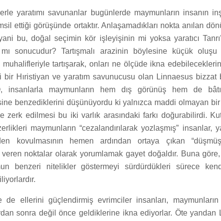
lerle yaratımı savunanlar bugünlerde maymunların insanın in
sil ettiği görüşünde ortaktır. Anlaşamadıkları nokta anılan dön
ani bu, doğal seçimin kör işleyişinin mi yoksa yaratıcı Tanrı’
 mı sonucudur? Tartışmalı arazinin böylesine küçük oluşu e
muhalifleriyle tartışarak, onları ne ölçüde ikna edebileceklerin
imi bir Hıristiyan ve yaratım savunucusu olan Linnaesus bizza
O, insanlarla maymunların hem dış görünüş hem de bâtı
ine benzediklerini düşünüyordu ki yalnızca maddi olmayan bir
 zerk edilmesi bu iki varlık arasındaki farkı doğurabilirdi. Kut
zerlikleri maymunların “cezalandırılarak yozlaşmış” insanlar, 
en kovulmasının hemen ardından ortaya çıkan “düşmüş” 
r veren noktalar olarak yorumlamak gayet doğaldır. Buna göre,
 benzeri nitelikler göstermeyi sürdürdükleri sürece ken
liyorlardır.
le de ellerini güçlendirmiş evrimciler insanları, maymunların
dan sonra değil önce geldiklerine ikna ediyorlar. Öte yandan