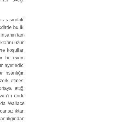
r arasındaki
kdirde bu iki
 insanın tam
klarını uzun
re koşulları
ar bu evrim
n ayırt edici
r insanlığın
 zerk etmesi
rtaya attığı
win’in önde
ında Wallace
cansızlıktan
nlılığından