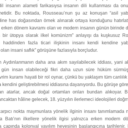
l insanın alameti farikasıysa insanın dili kullanması da o
tidir. Bu noktada, Rousseau’nun şu az konuşan “asil yaban
ine has doğasından örnek alınarak ortaya konduğunu hatırla
ın erken dönem kavramı olan ve modern insanın günün birinde 
iş bir ütopya olarak ilkel komünizm” anlayışı da kuşkusuz 
ve haddinden fazla ticari ilişkinin insanı kendi kendine yab
olan insani saflık” görüşüne fazlasıyla borçludur.
 Aydınlanmanın daha ana akım sayılabilecek iddiası, yani ak
 gün insan olabileceği fikri daha uzun süre hüküm sürmüş
vrim kuramı hayati bir rol oynar, çünkü bu yaklaşım tüm canlılık
 kendini geliştirebilmesi iddiasına dayanıyordu. Bu görüşe gö
n atarlar, ancak doğal ortamları onları bundan alıkoyar. B
caktarı hâline gelecek, 18. yüzyılın ilerlemeci ideolojileri doğm
çarpıcı nokta maymunlara yönelik ilginin insanı tanımlamada 
a Batı’nın ilkellere yönelik ilgisi yalnızca erken modern d
 çapında kolonyal yayılım hevesinin başlangıcına tarihlenir. B