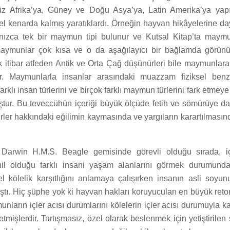
z Afrika’ya, Güney ve Doğu Asya’ya, Latin Amerika’ya yapı
el kenarda kalmış yaratıklardı. Örneğin hayvan hikâyelerine 
nızca tek bir maymun tipi bulunur ve Kutsal Kitap’ta maymu
aymunlar çok kısa ve o da aşağılayıcı bir bağlamda görünür
itibar atfeden Antik ve Orta Çağ düşünürleri bile maymunlara ö
ir. Maymunlarla insanlar arasındaki muazzam fiziksel benz
 farklı insan türlerini ve birçok farklı maymun türlerini fark etmey
uştur. Bu teveccühün içeriği büyük ölçüde fetih ve sömürüye d
türler hakkındaki eğilimin kaymasında ve yargıların karartılması
 Darwin H.M.S. Beagle gemisinde görevli olduğu sırada, içi
hil olduğu farklı insani yaşam alanlarını görmek durumunda
el kölelik karşıtlığını anlamaya çalışırken insanın asli soyu
ı. Hiç şüphe yok ki hayvan hakları koruyucuları en büyük retori
nların içler acısı durumlarını kölelerin içler acısı durumuyla ka
etmişlerdir. Tartışmasız, özel olarak beslenmek için yetiştirilen