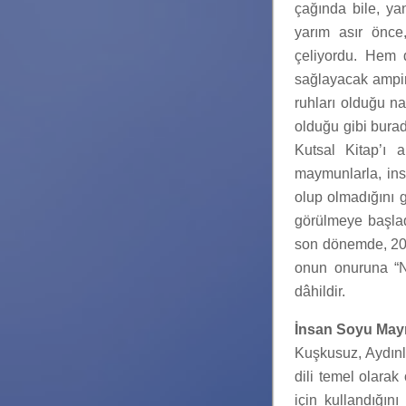
çağında bile, ya
yarım asır önce,
çeliyordu. Hem 
sağlayacak ampir
ruhları olduğu n
olduğu gibi burad
Kutsal Kitap’ı 
maymunlarla, insa
olup olmadığını gö
görülmeye başladı
son dönemde, 20.
onun onuruna “N
dâhildir.
İnsan Soyu Maymu
Kuşkusuz, Aydın
dili temel olarak
için kullandığın