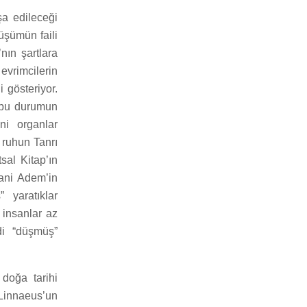
şa edileceği
üşümün faili
nın şartlara
vrimcilerin
i gösteriyor.
t bu durumun
ni organlar
 ruhun Tanrı
sal Kitap’ın
yani Adem’in
yaratıklar
 insanlar az
di “düşmüş”
 doğa tarihi
 Linnaeus’un