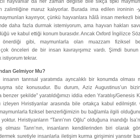
vcil hayvanlar da her zaman değilse bile sıkça tıpkı maymun
an zalimliğine maruz kalıyorlar. Burada ima edilen ironinin 
 maymunları kayırıyor, çünkü hayvanlara hâlâ insan merkezli bi
inde daha fazla durmak istemiyorum, ama hayvan hakları sav
düğü ve kabul ettiği konum burasıdır. Ancak Oxford İngilizce Söz
n önerdiği gibi, maymunlarla olan muazzam fiziksel ben
çok önceleri de bir insan kavrayışımız vardı. Şimdi bunu
istiyorum tekrar.
ndan Gelmiyor Mu?
e insanın tanrısal yaratımda ayrıcalıklı bir konumda olması
uşma söz konusudur. Bu durum, Aziz Augustinus’un bizim
 benzer şekilde” yaratıldığımızı iddia eden Yaratılış/Genesis Ki
izleyen Hıristiyanlar arasında bile ortakça kabul edilmiştir
 maymunlarla fiziksel benzerliğimizin bu bağlamla ilgili olduğ
 yoktur. Hıristiyanların “Tanrı’nın Oğlu” olduğuna inandığı İsa’
olması Tanrı’nın, insanların kendilerinden biri olarak göre
rmek suretiyle insanlarla iletişim kurma girişimini yansıtır bas