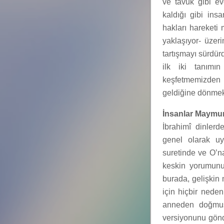
ve tavuk gibi e
kaldığı gibi ins
hakları hareketi
yaklaşıyor- üzer
tartışmayı sürdür
ilk iki tanımı
keşfetmemizden 
geldiğine dönmek 
İnsanlar Maymu
İbrahimî dinlerd
genel olarak uy
suretinde ve O’na
keskin yorumunu 
burada, gelişkin
için hiçbir neden
anneden doğmuş 
versiyonunu gönde