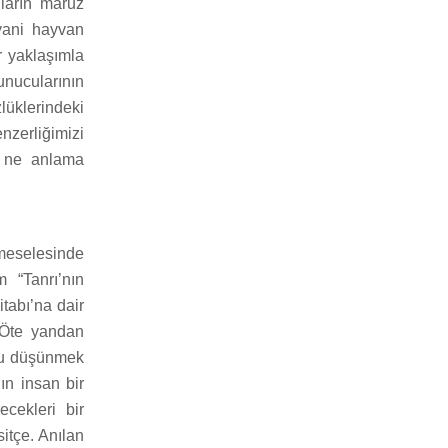
ların maruz
-yani hayvan
r yaklaşımla
unucularının
lüklerindeki
zerliğimizi
n ne anlama
 meselesinde
 “Tanrı’nın
tabı’na dair
. Öte yandan
unu düşünmek
nın insan bir
cekleri bir
itçe. Anılan