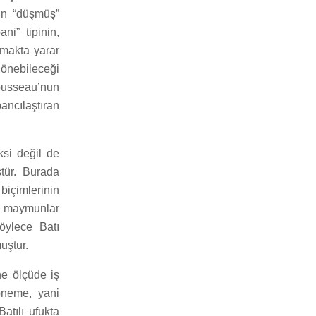
nun “düşmüş”
i” tipinin,
tmakta yarar
dönebileceği
Rousseau’nun
ancılaştıran
si değil de
tür. Burada
 biçimlerinin
re maymunlar
öylece Batı
uştur.
ne ölçüde iş
öneme, yani
atılı ufukta