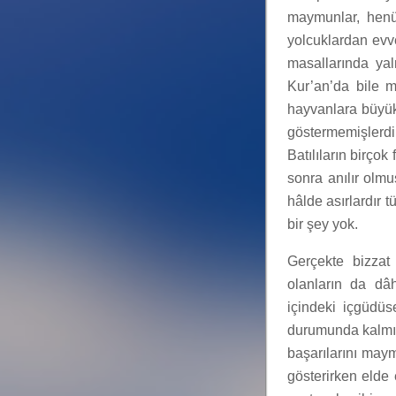
maymunlar, henü
yolcuklardan evv
masallarında yal
Kur’an’da bile m
hayvanlara büyük 
göstermemişlerd
Batılıların birçok
sonra anılır olm
hâlde asırlardır 
bir şey yok.
Gerçekte bizzat
olanların da dâ
içindeki içgüdüs
durumunda kalmışt
başarılarını maymu
gösterirken elde 