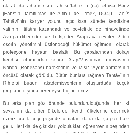
olarak da adlandırılan Tahlîsu’l-ibrîz fî (ilâ) telhîs-i Bârîz
[Paris’in Damıtılması ile Altın Elde Etmek, 1834]1. Tahlîs
Tahtâvî’nin kariyer yolunu açtı: kısa sürede kendisine
vali’nin iltifatını kazandırdı ve böylelikle de nihayetinde
Avrupa dillerinden ve Türkçeden Arapçaya çevrilen 2 bin
eserin yönetimini üstleneceği hükümet eğitmeni olarak
profesyonel hayatını başlattı. Bu çabalarından dolayı
kendisi, ölümünden sonra, Arap/Müslüman dünyasının
Nahda (Rönesans) hareketinin ve Mısır “Aydınlanma”sının
öncüsü olarak görüldü. Bütün bunlara rağmen Tahtâvî’nin
Rihle’si bugün, akademisyenlerin oluşturduğu küçük
grupların dışında neredeyse hiç bilinmez.
Bu arka plan göz önünde bulundurulduğunda, her iki
seyyahın da diğer ülkelerde, kendi ülkelerine getirmek
üzere pratik bilgi peşinde olmaları daha da çarpıcı hâle
gelir. Her ikisi de çıktıkları yolculukları öğrenmenin peşinden