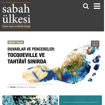
DUVARLAR VE PENCERELER: TOCQUEVILLE VE TAHTÂVÎ SINIRDA