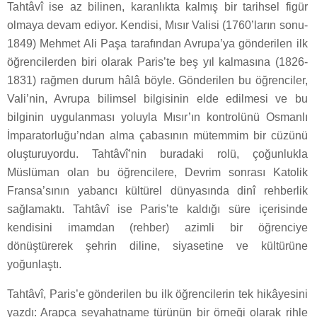
Tahtâvî ise az bilinen, karanlıkta kalmış bir tarihsel figür
olmaya devam ediyor. Kendisi, Mısır Valisi (1760’ların sonu-
1849) Mehmet Ali Paşa tarafından Avrupa’ya gönderilen ilk
öğrencilerden biri olarak Paris’te beş yıl kalmasına (1826-
1831) rağmen durum hâlâ böyle. Gönderilen bu öğrenciler,
Vali’nin, Avrupa bilimsel bilgisinin elde edilmesi ve bu
bilginin uygulanması yoluyla Mısır’ın kontrolünü Osmanlı
İmparatorluğu’ndan alma çabasının mütemmim bir cüzünü
oluşturuyordu. Tahtâvî’nin buradaki rolü, çoğunlukla
Müslüman olan bu öğrencilere, Devrim sonrası Katolik
Fransa’sının yabancı kültürel dünyasında dinî rehberlik
sağlamaktı. Tahtâvî ise Paris’te kaldığı süre içerisinde
kendisini imamdan (rehber) azimli bir öğrenciye
dönüştürerek şehrin diline, siyasetine ve kültürüne
yoğunlaştı.
Tahtâvî, Paris’e gönderilen bu ilk öğrencilerin tek hikâyesini
yazdı: Arapça seyahatname türünün bir örneği olarak rihle