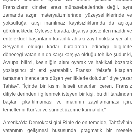
Fransızların cinsler arası münasebetlerinde değil, aynı
zamanda azgın materyalizmlerinde, yüzeyselliklerinde ve
yoksulluğa karşı inanılmaz kayıtsızlıklarında da açıkça
görülmektedir. Öyleyse burada, dışarıya gösterilen maddi ve
entelektüel başarıların karanlık ahlaki zayıf noktası yer alır.
Seyyahın olduğu kadar buralardan edindiği bilgilerle
döneceği vatanının da karşı karşıya olduğu tehlike şudur ki,
Avrupa bilimi, kesinliğin altını oyarak ve hakikati bozarak
yozlaştırıcı bir etki yaratabilir. Fransız “felsefe kitapları
tamamen inanca ters düşen yeniliklerle doludur.” diye yazar
Tahtâvî. “İçinde bir kısım felsefi unsurlar içeren, Fransız
diliyle derinden ilgilenmek isteyen bir kişi, bu dil tarafından
baştan çıkartılmaması ve imanının zayıflamaması için,
temellerini Kur’an ve sünnet üzerine kurmalıdır.”
Amerika’da Demokrasi gibi Rihle de en temelde, Tahtâvî’nin
vatanının gelişmesi hususunda pragmatik bir mesele