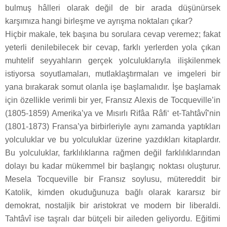
bulmuş hâlleri olarak değil de bir arada düşünürsek
karşımıza hangi birleşme ve ayrışma noktaları çıkar?
Hiçbir makale, tek başına bu sorulara cevap veremez; fakat
yeterli denilebilecek bir cevap, farklı yerlerden yola çıkan
muhtelif seyyahların gerçek yolculuklarıyla ilişkilenmek
istiyorsa soyutlamaları, mutlaklaştırmaları ve imgeleri bir
yana bırakarak somut olanla işe başlamalıdır. İşe başlamak
için özellikle verimli bir yer, Fransız Alexis de Tocqueville’in
(1805-1859) Amerika’ya ve Mısırlı Rifâa Râfi‘ et-Tahtâvî’nin
(1801-1873) Fransa’ya birbirleriyle aynı zamanda yaptıkları
yolculuklar ve bu yolculuklar üzerine yazdıkları kitaplardır.
Bu yolculuklar, farklılıklarına rağmen değil farklılıklarından
dolayı bu kadar mükemmel bir başlangıç noktası oluşturur.
Mesela Tocqueville bir Fransız soylusu, mütereddit bir
Katolik, kimden okuduğunuza bağlı olarak kararsız bir
demokrat, nostaljik bir aristokrat ve modern bir liberaldi.
Tahtâvî ise taşralı dar bütçeli bir aileden geliyordu. Eğitimi