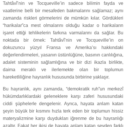
Tahtâvî’nin ve Tocqueville’in sadece bilimin fayda ve
vaatlerine belli bir mesafeden bakmalarını sağlamaz; aynı
zamanda riskleri görmelerini de mümkün kılar. Gördükleri
“harikalar”ca mest olmalarını olduğu kadar o harikaların
işaret ettiği tehlikelerin farkına varmalarını da sağlar. Bu
noktada bir örnek: Tahtâvî’nin ve Tocqueville’in on
dokuzuncu yüzyıl Fransa ve Amerika’sı hakkındaki
değerlendirmeleri, yasanın üstünlüğüne, basının canlılığına,
adalet sisteminin sağlamlığına ve bir dizi ikazla birlikte,
daima meraklı ve ilerlemekte olan bir toplumun
hareketliliğine hayranlık hususunda birbirine yaklaşır.
Bu hayranlık, aynı zamanda, “demokratik ruh”un merkezî
hükümdarlıklardaki geleneklere karşı zaferi hususundaki
ciddi şüphelerle dengelenir. Ayrıca, hayata anlam katan
şeyin büyük bir kısmını hızla terk eden bir toplumun hissiz
materyalizmine karşı duydukları iğrenme de bu hayranlığı
azaltır. Fakat her ikisi de hayata anlam katan şeyden farklı