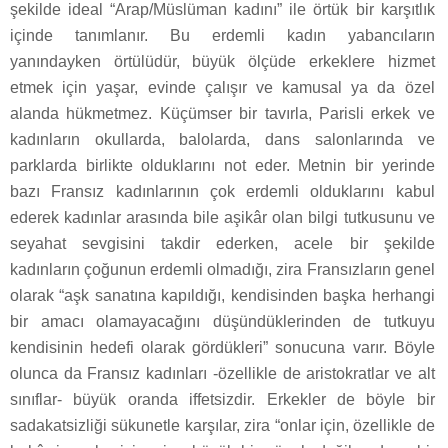
şekilde ideal “Arap/Müslüman kadını” ile örtük bir karşıtlık
içinde tanımlanır. Bu erdemli kadın yabancıların
yanındayken örtülüdür, büyük ölçüde erkeklere hizmet
etmek için yaşar, evinde çalışır ve kamusal ya da özel
alanda hükmetmez. Küçümser bir tavırla, Parisli erkek ve
kadınların okullarda, balolarda, dans salonlarında ve
parklarda birlikte olduklarını not eder. Metnin bir yerinde
bazı Fransız kadınlarının çok erdemli olduklarını kabul
ederek kadınlar arasında bile aşikâr olan bilgi tutkusunu ve
seyahat sevgisini takdir ederken, acele bir şekilde
kadınların çoğunun erdemli olmadığı, zira Fransızların genel
olarak “aşk sanatına kapıldığı, kendisinden başka herhangi
bir amacı olamayacağını düşündüklerinden de tutkuyu
kendisinin hedefi olarak gördükleri” sonucuna varır. Böyle
olunca da Fransız kadınları -özellikle de aristokratlar ve alt
sınıflar- büyük oranda iffetsizdir. Erkekler de böyle bir
sadakatsizliği sükunetle karşılar, zira “onlar için, özellikle de