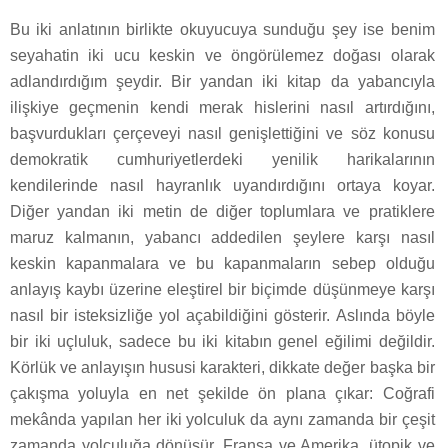
Bu iki anlatının birlikte okuyucuya sunduğu şey ise benim
seyahatin iki ucu keskin ve öngörülemez doğası olarak
adlandırdığım şeydir. Bir yandan iki kitap da yabancıyla
ilişkiye geçmenin kendi merak hislerini nasıl artırdığını,
başvurdukları çerçeveyi nasıl genişlettiğini ve söz konusu
demokratik cumhuriyetlerdeki yenilik harikalarının
kendilerinde nasıl hayranlık uyandırdığını ortaya koyar.
Diğer yandan iki metin de diğer toplumlara ve pratiklere
maruz kalmanın, yabancı addedilen şeylere karşı nasıl
keskin kapanmalara ve bu kapanmaların sebep olduğu
anlayış kaybı üzerine eleştirel bir biçimde düşünmeye karşı
nasıl bir isteksizliğe yol açabildiğini gösterir. Aslında böyle
bir iki uçluluk, sadece bu iki kitabın genel eğilimi değildir.
Körlük ve anlayışın hususi karakteri, dikkate değer başka bir
çakışma yoluyla en net şekilde ön plana çıkar: Coğrafi
mekânda yapılan her iki yolculuk da aynı zamanda bir çeşit
zamanda yolculuğa dönüşür. Fransa ve Amerika, ütopik ve