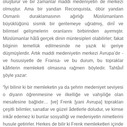
oluşturur ve bir zamanlar maddi medeniyetin de merkezi
olmuştur. Ama bir yandan Reconquista, öbür yandan
Osmanlı duraklamasının ağırlığı Müslümanların
büyüklüğünü sismik bir gerilemeye uğratmış, dinî ve
bilimsel gelişmelerin oranlarını birbirinden ayırmıştır.
Müslümanlar hâlâ gerçek dinin müntesipleri olabilirler; fakat
bilginin temellük edilmesinde ne yazık ki geriye
düşmüşlerdir. Artık maddi medeniyetin merkezi Avrupa’dır -
ve hususiyetle de Fransa- ve bu durum, bu topraklar
kâfirlerin memleketi olmasına rağmen böyledir. Tahtâvî
şöyle yazar:
“İyi bilinir ki bir memleketin ya da şehrin medeniyet seviyesi
o diyarın öğrenmesine ve ilkelliğe ve vahşiliğe olan
mesafesine bağlıdır… [ve] Frenk [yani Avrupa] toprakları
çeşitli bilimler, sanatlar ve güzel âdetlerle doludur, ve kimse
inkâr edemez ki bunlar sosyalliği ve medeniyetin nimetlerini
husule getirirler. Herkes de bilir ki Frenk memleketleri içinde