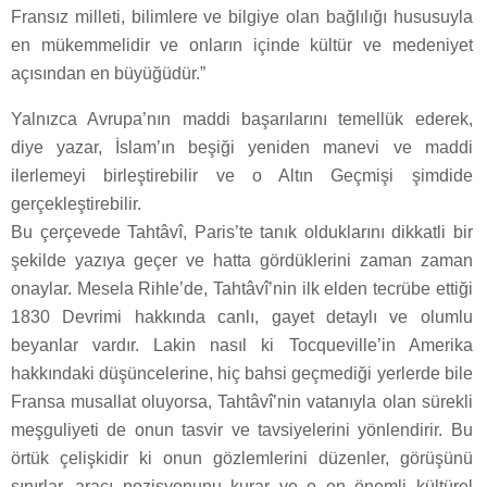
Fransız milleti, bilimlere ve bilgiye olan bağlılığı hususuyla
en mükemmelidir ve onların içinde kültür ve medeniyet
açısından en büyüğüdür.”
Yalnızca Avrupa’nın maddi başarılarını temellük ederek,
diye yazar, İslam’ın beşiği yeniden manevi ve maddi
ilerlemeyi birleştirebilir ve o Altın Geçmişi şimdide
gerçekleştirebilir.
Bu çerçevede Tahtâvî, Paris’te tanık olduklarını dikkatli bir
şekilde yazıya geçer ve hatta gördüklerini zaman zaman
onaylar. Mesela Rihle’de, Tahtâvî’nin ilk elden tecrübe ettiği
1830 Devrimi hakkında canlı, gayet detaylı ve olumlu
beyanlar vardır. Lakin nasıl ki Tocqueville’in Amerika
hakkındaki düşüncelerine, hiç bahsi geçmediği yerlerde bile
Fransa musallat oluyorsa, Tahtâvî’nin vatanıyla olan sürekli
meşguliyeti de onun tasvir ve tavsiyelerini yönlendirir. Bu
örtük çelişkidir ki onun gözlemlerini düzenler, görüşünü
sınırlar, aracı pozisyonunu kurar ve o en önemli kültürel