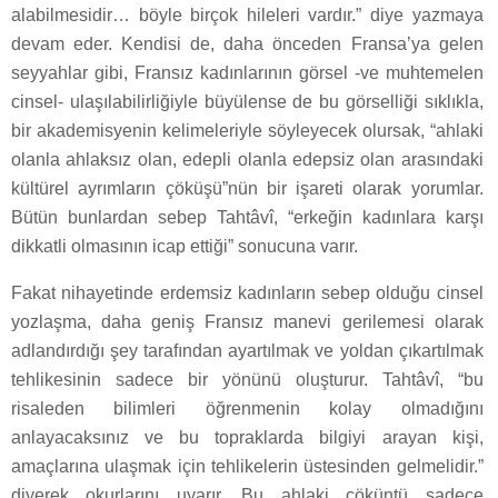
alabilmesidir… böyle birçok hileleri vardır.” diye yazmaya
devam eder. Kendisi de, daha önceden Fransa’ya gelen
seyyahlar gibi, Fransız kadınlarının görsel -ve muhtemelen
cinsel- ulaşılabilirliğiyle büyülense de bu görselliği sıklıkla,
bir akademisyenin kelimeleriyle söyleyecek olursak, “ahlaki
olanla ahlaksız olan, edepli olanla edepsiz olan arasındaki
kültürel ayrımların çöküşü”nün bir işareti olarak yorumlar.
Bütün bunlardan sebep Tahtâvî, “erkeğin kadınlara karşı
dikkatli olmasının icap ettiği” sonucuna varır.
Fakat nihayetinde erdemsiz kadınların sebep olduğu cinsel
yozlaşma, daha geniş Fransız manevi gerilemesi olarak
adlandırdığı şey tarafından ayartılmak ve yoldan çıkartılmak
tehlikesinin sadece bir yönünü oluşturur. Tahtâvî, “bu
risaleden bilimleri öğrenmenin kolay olmadığını
anlayacaksınız ve bu topraklarda bilgiyi arayan kişi,
amaçlarına ulaşmak için tehlikelerin üstesinden gelmelidir.”
diyerek okurlarını uyarır. Bu ahlaki çöküntü sadece