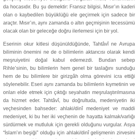
da hocasıdır. Bu şu demektir: Fransız bilgisi, Mısır’ın kaderi
olan o kaybedilen büyüklüğü ele geçirmek için sadece bir
araçtır. Mısır’ın, aynı zamanda o altın geçmişinin tecessümü
olacak olan bir geleceğe doğru ilerlemesi için bir yol.
Eserinin okur kitlesi düşünüldüğünde, Tahtâvî ne Avrupa
biliminin önemini ne de o bilimlerin aktarıcısı olarak kendi
meşruiyetini doğal kabul edemezdi. Bundan sebep
Rihle’sinin, bu bilimlerin hem genel bir taslağını sunduğu
hem de bu bilimlere bir girizgâh olma görevini icra ettiği
söylenebilir. Eseri aynı zamanda bu bilimlerin kıymetinin ve
onları elde etmek için çıktığı seyahatin meşrulaştırılmasına
da hizmet eder. Tahtâvî, bu doğrultuda, medeniyetin iki
veçhesinden bahseder: ahlaki/dinî medeniyet ve maddi
medeniyet, ki bu her iki veçhenin de hayatta kalmak/varlığı
sürdürmek ve mutluluk için gerekli olduğunu vurgular. Asya
“İslam’ın beşiği” olduğu için ahlaki/dinî gelişmenin zirvesini