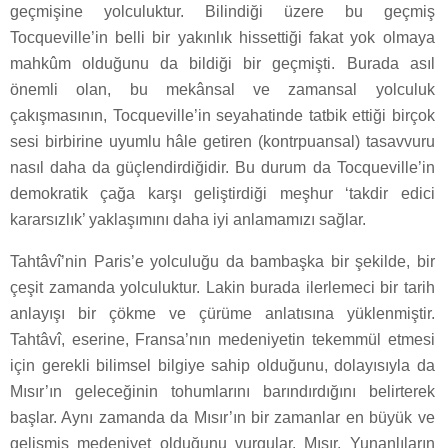
geçmişine yolculuktur. Bilindiği üzere bu geçmiş
Tocqueville’in belli bir yakınlık hissettiği fakat yok olmaya
mahkûm olduğunu da bildiği bir geçmişti. Burada asıl
önemli olan, bu mekânsal ve zamansal yolculuk
çakışmasının, Tocqueville’in seyahatinde tatbik ettiği birçok
sesi birbirine uyumlu hâle getiren (kontrpuansal) tasavvuru
nasıl daha da güçlendirdiğidir. Bu durum da Tocqueville’in
demokratik çağa karşı geliştirdiği meşhur ‘takdir edici
kararsızlık’ yaklaşımını daha iyi anlamamızı sağlar.
Tahtâvî’nin Paris’e yolculuğu da bambaşka bir şekilde, bir
çeşit zamanda yolculuktur. Lakin burada ilerlemeci bir tarih
anlayışı bir çökme ve çürüme anlatısına yüklenmiştir.
Tahtâvî, eserine, Fransa’nın medeniyetin tekemmül etmesi
için gerekli bilimsel bilgiye sahip olduğunu, dolayısıyla da
Mısır’ın geleceğinin tohumlarını barındırdığını belirterek
başlar. Aynı zamanda da Mısır’ın bir zamanlar en büyük ve
gelişmiş medeniyet olduğunu vurgular. Mısır, Yunanlıların