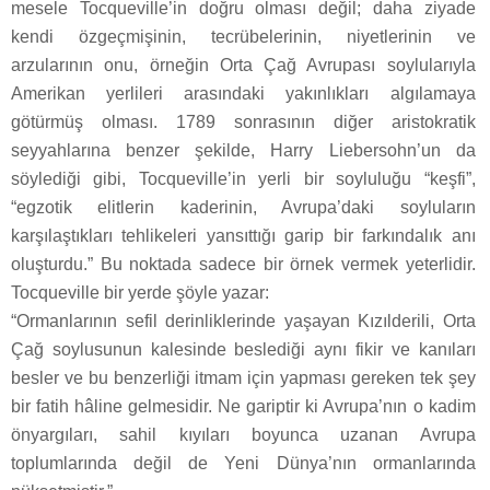
mesele Tocqueville’in doğru olması değil; daha ziyade
kendi özgeçmişinin, tecrübelerinin, niyetlerinin ve
arzularının onu, örneğin Orta Çağ Avrupası soylularıyla
Amerikan yerlileri arasındaki yakınlıkları algılamaya
götürmüş olması. 1789 sonrasının diğer aristokratik
seyyahlarına benzer şekilde, Harry Liebersohn’un da
söylediği gibi, Tocqueville’in yerli bir soyluluğu “keşfi”,
“egzotik elitlerin kaderinin, Avrupa’daki soyluların
karşılaştıkları tehlikeleri yansıttığı garip bir farkındalık anı
oluşturdu.” Bu noktada sadece bir örnek vermek yeterlidir.
Tocqueville bir yerde şöyle yazar:
“Ormanlarının sefil derinliklerinde yaşayan Kızılderili, Orta
Çağ soylusunun kalesinde beslediği aynı fikir ve kanıları
besler ve bu benzerliği itmam için yapması gereken tek şey
bir fatih hâline gelmesidir. Ne gariptir ki Avrupa’nın o kadim
önyargıları, sahil kıyıları boyunca uzanan Avrupa
toplumlarında değil de Yeni Dünya’nın ormanlarında