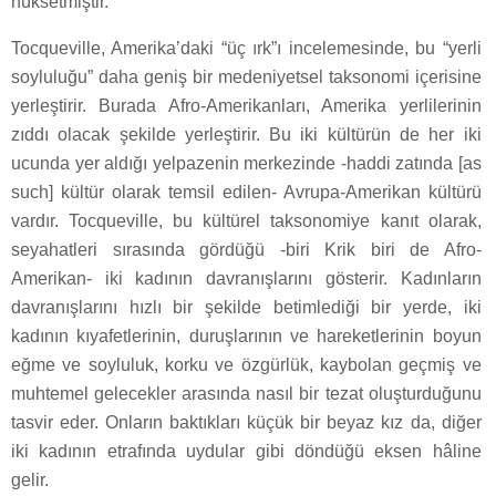
nüksetmiştir.”
Tocqueville, Amerika’daki “üç ırk”ı incelemesinde, bu “yerli
soyluluğu” daha geniş bir medeniyetsel taksonomi içerisine
yerleştirir. Burada Afro-Amerikanları, Amerika yerlilerinin
zıddı olacak şekilde yerleştirir. Bu iki kültürün de her iki
ucunda yer aldığı yelpazenin merkezinde -haddi zatında [as
such] kültür olarak temsil edilen- Avrupa-Amerikan kültürü
vardır. Tocqueville, bu kültürel taksonomiye kanıt olarak,
seyahatleri sırasında gördüğü -biri Krik biri de Afro-
Amerikan- iki kadının davranışlarını gösterir. Kadınların
davranışlarını hızlı bir şekilde betimlediği bir yerde, iki
kadının kıyafetlerinin, duruşlarının ve hareketlerinin boyun
eğme ve soyluluk, korku ve özgürlük, kaybolan geçmiş ve
muhtemel gelecekler arasında nasıl bir tezat oluşturduğunu
tasvir eder. Onların baktıkları küçük bir beyaz kız da, diğer
iki kadının etrafında uydular gibi döndüğü eksen hâline
gelir.