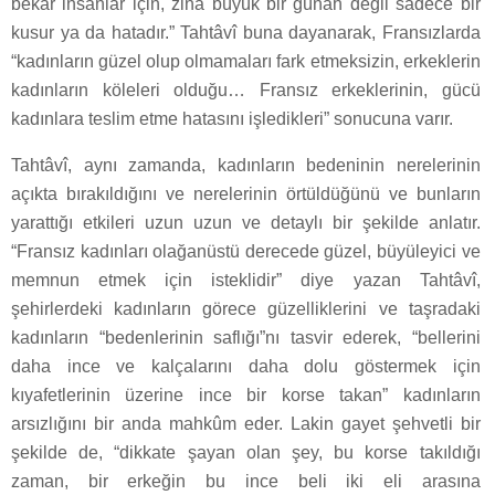
bekâr insanlar için, zina büyük bir günah değil sadece bir
kusur ya da hatadır.” Tahtâvî buna dayanarak, Fransızlarda
“kadınların güzel olup olmamaları fark etmeksizin, erkeklerin
kadınların köleleri olduğu… Fransız erkeklerinin, gücü
kadınlara teslim etme hatasını işledikleri” sonucuna varır.
Tahtâvî, aynı zamanda, kadınların bedeninin nerelerinin
açıkta bırakıldığını ve nerelerinin örtüldüğünü ve bunların
yarattığı etkileri uzun uzun ve detaylı bir şekilde anlatır.
“Fransız kadınları olağanüstü derecede güzel, büyüleyici ve
memnun etmek için isteklidir” diye yazan Tahtâvî,
şehirlerdeki kadınların görece güzelliklerini ve taşradaki
kadınların “bedenlerinin saflığı”nı tasvir ederek, “bellerini
daha ince ve kalçalarını daha dolu göstermek için
kıyafetlerinin üzerine ince bir korse takan” kadınların
arsızlığını bir anda mahkûm eder. Lakin gayet şehvetli bir
şekilde de, “dikkate şayan olan şey, bu korse takıldığı
zaman, bir erkeğin bu ince beli iki eli arasına