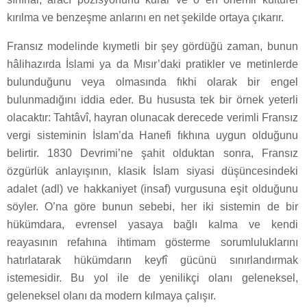
kırılma ve benzeşme anlarını en net şekilde ortaya çıkarır.
Fransız modelinde kıymetli bir şey gördüğü zaman, bunun
hâlihazırda İslami ya da Mısır’daki pratikler ve metinlerde
bulunduğunu veya olmasında fıkhi olarak bir engel
bulunmadığını iddia eder. Bu hususta tek bir örnek yeterli
olacaktır: Tahtâvî, hayran olunacak derecede verimli Fransız
vergi sisteminin İslam’da Hanefi fıkhına uygun olduğunu
belirtir. 1830 Devrimi’ne şahit olduktan sonra, Fransız
özgürlük anlayışının, klasik İslam siyasi düşüncesindeki
adalet (adl) ve hakkaniyet (insaf) vurgusuna eşit olduğunu
söyler. O’na göre bunun sebebi, her iki sistemin de bir
hükümdara, evrensel yasaya bağlı kalma ve kendi
reayasının refahına ihtimam gösterme sorumluluklarını
hatırlatarak hükümdarın keyfî gücünü sınırlandırmak
istemesidir. Bu yol ile de yenilikçi olanı geleneksel,
geleneksel olanı da modern kılmaya çalışır.