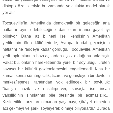
distopik özellikleriyle bu zamanda yolculukta model olarak
yer alır.
Tocqueville’in, Amerika’da demokratik bir geleceğin ana
hatlarını ayırt edebileceğine dair olan inancı gayet iyi
biliniyor. Daha az bilineni ise, kendisinin Amerikan
yerlilerinin ölen kültürlerinde, Avrupa feodal geçmişinin
hatlarını ne raddeye kadar gördüğü. Tocqueville, Amerikan
yerli toplumlarının bazı açılardan eşsiz olduğunu anlamıştı.
Fakat bu, onların hareketlerinde yerel bir soyluluğu üreten
savaşçı bir kültürü gözlemlemesini engellemedi. Kısa bir
zaman sonra sömürgecilik, ticaret ve genişleyen bir devletin
merkezîleşmesi tarafından yok edilecek bir soyluluk:
“barışta nazik ve misafirperver, savaşta ise insan
vahşiliğinin sınırlarının bile ötesinde bir acımasızlık…
Kızılderililer arzuları olmadan yaşamayı, şikâyet etmeden
acı çekmeyi ve şarkı söyleyerek ölmeyi biliyorlardı.” Burada