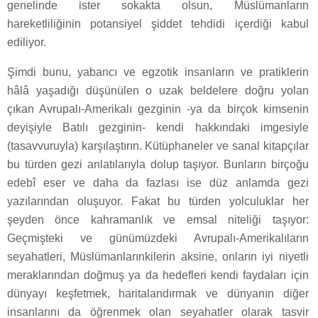
genelinde ister sokakta olsun, Müslümanların
hareketliliğinin potansiyel şiddet tehdidi içerdiği kabul
ediliyor.
Şimdi bunu, yabancı ve egzotik insanların ve pratiklerin
hâlâ yaşadığı düşünülen o uzak beldelere doğru yolan
çıkan Avrupalı-Amerikalı gezginin -ya da birçok kimsenin
deyişiyle Batılı gezginin- kendi hakkındaki imgesiyle
(tasavvuruyla) karşılaştırın. Kütüphaneler ve sanal kitapçılar
bu türden gezi anlatılarıyla dolup taşıyor. Bunların birçoğu
edebî eser ve daha da fazlası ise düz anlamda gezi
yazılarından oluşuyor. Fakat bu türden yolculuklar her
şeyden önce kahramanlık ve emsal niteliği taşıyor:
Geçmişteki ve günümüzdeki Avrupalı-Amerikalıların
seyahatleri, Müslümanlarınkilerin aksine, onların iyi niyetli
meraklarından doğmuş ya da hedefleri kendi faydaları için
dünyayı keşfetmek, haritalandırmak ve dünyanın diğer
insanlarını da öğrenmek olan seyahatler olarak tasvir