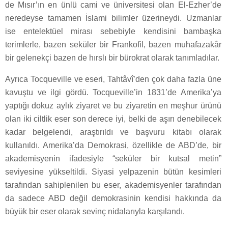
de Mısır’ın en ünlü cami ve üniversitesi olan El-Ezher’de
neredeyse tamamen İslami bilimler üzerineydi. Uzmanlar
ise entelektüel mirası sebebiyle kendisini bambaşka
terimlerle, bazen seküler bir Frankofil, bazen muhafazakâr
bir gelenekçi bazen de hırslı bir bürokrat olarak tanımladılar.
Ayrıca Tocqueville ve eseri, Tahtâvî’den çok daha fazla üne
kavuştu ve ilgi gördü. Tocqueville’in 1831’de Amerika’ya
yaptığı dokuz aylık ziyaret ve bu ziyaretin en meşhur ürünü
olan iki ciltlik eser son derece iyi, belki de aşırı denebilecek
kadar belgelendi, araştırıldı ve başvuru kitabı olarak
kullanıldı. Amerika’da Demokrasi, özellikle de ABD’de, bir
akademisyenin ifadesiyle “seküler bir kutsal metin”
seviyesine yükseltildi. Siyasi yelpazenin bütün kesimleri
tarafından sahiplenilen bu eser, akademisyenler tarafından
da sadece ABD değil demokrasinin kendisi hakkında da
büyük bir eser olarak sevinç nidalarıyla karşılandı.