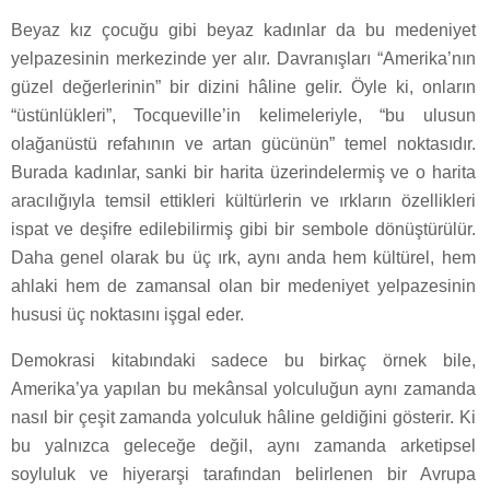
Beyaz kız çocuğu gibi beyaz kadınlar da bu medeniyet
yelpazesinin merkezinde yer alır. Davranışları “Amerika’nın
güzel değerlerinin” bir dizini hâline gelir. Öyle ki, onların
“üstünlükleri”, Tocqueville’in kelimeleriyle, “bu ulusun
olağanüstü refahının ve artan gücünün” temel noktasıdır.
Burada kadınlar, sanki bir harita üzerindelermiş ve o harita
aracılığıyla temsil ettikleri kültürlerin ve ırkların özellikleri
ispat ve deşifre edilebilirmiş gibi bir sembole dönüştürülür.
Daha genel olarak bu üç ırk, aynı anda hem kültürel, hem
ahlaki hem de zamansal olan bir medeniyet yelpazesinin
hususi üç noktasını işgal eder.
Demokrasi kitabındaki sadece bu birkaç örnek bile,
Amerika’ya yapılan bu mekânsal yolculuğun aynı zamanda
nasıl bir çeşit zamanda yolculuk hâline geldiğini gösterir. Ki
bu yalnızca geleceğe değil, aynı zamanda arketipsel
soyluluk ve hiyerarşi tarafından belirlenen bir Avrupa