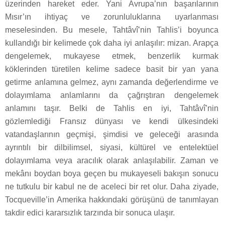
üzerinden hareket eder. Yani Avrupa’nın başarılarının
Mısır’ın ihtiyaç ve zorunluluklarına uyarlanması
meselesinden. Bu mesele, Tahtâvî’nin Tahlis’i boyunca
kullandığı bir kelimede çok daha iyi anlaşılır: mizan. Arapça
dengelemek, mukayese etmek, benzerlik kurmak
köklerinden türetilen kelime sadece basit bir yan yana
getirme anlamına gelmez, aynı zamanda değerlendirme ve
dolayımlama anlamlarını da çağrıştıran dengelemek
anlamını taşır. Belki de Tahlis en iyi, Tahtâvî’nin
gözlemlediği Fransız dünyası ve kendi ülkesindeki
vatandaşlarının geçmişi, şimdisi ve geleceği arasında
ayrıntılı bir dilbilimsel, siyasi, kültürel ve entelektüel
dolayımlama veya aracılık olarak anlaşılabilir. Zaman ve
mekânı boydan boya geçen bu mukayeseli bakışın sonucu
ne tutkulu bir kabul ne de aceleci bir ret olur. Daha ziyade,
Tocqueville’in Amerika hakkındaki görüşünü de tanımlayan
takdir edici kararsızlık tarzında bir sonuca ulaşır.