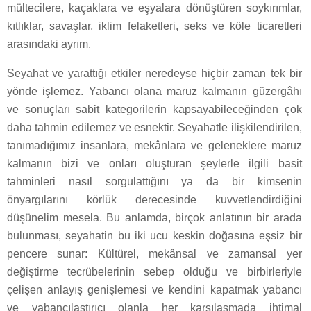
mültecilere, kaçaklara ve eşyalara dönüştüren soykırımlar,
kıtlıklar, savaşlar, iklim felaketleri, seks ve köle ticaretleri
arasındaki ayrım.
Seyahat ve yarattığı etkiler neredeyse hiçbir zaman tek bir
yönde işlemez. Yabancı olana maruz kalmanın güzergâhı
ve sonuçları sabit kategorilerin kapsayabileceğinden çok
daha tahmin edilemez ve esnektir. Seyahatle ilişkilendirilen,
tanımadığımız insanlara, mekânlara ve geleneklere maruz
kalmanın bizi ve onları oluşturan şeylerle ilgili basit
tahminleri nasıl sorgulattığını ya da bir kimsenin
önyargılarını körlük derecesinde kuvvetlendirdiğini
düşünelim mesela. Bu anlamda, birçok anlatının bir arada
bulunması, seyahatin bu iki ucu keskin doğasına eşsiz bir
pencere sunar: Kültürel, mekânsal ve zamansal yer
değiştirme tecrübelerinin sebep olduğu ve birbirleriyle
çelişen anlayış genişlemesi ve kendini kapatmak yabancı
ve yabancılaştırıcı olanla her karşılaşmada ihtimal