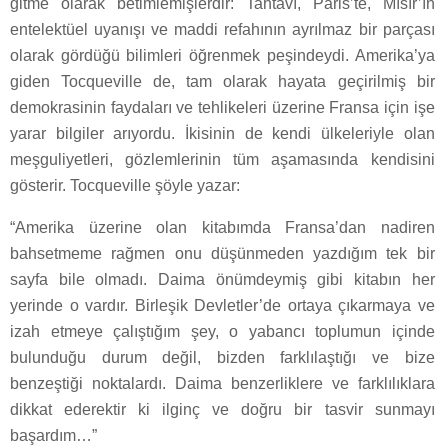
gitme olarak betimlemişlerdir: Tahtâvî, Paris’te, Mısır’ın
entelektüel uyanışı ve maddi refahının ayrılmaz bir parçası
olarak gördüğü bilimleri öğrenmek peşindeydi. Amerika’ya
giden Tocqueville de, tam olarak hayata geçirilmiş bir
demokrasinin faydaları ve tehlikeleri üzerine Fransa için işe
yarar bilgiler arıyordu. İkisinin de kendi ülkeleriyle olan
meşguliyetleri, gözlemlerinin tüm aşamasında kendisini
gösterir. Tocqueville şöyle yazar:
“Amerika üzerine olan kitabımda Fransa’dan nadiren
bahsetmeme rağmen onu düşünmeden yazdığım tek bir
sayfa bile olmadı. Daima önümdeymiş gibi kitabın her
yerinde o vardır. Birleşik Devletler’de ortaya çıkarmaya ve
izah etmeye çalıştığım şey, o yabancı toplumun içinde
bulunduğu durum değil, bizden farklılaştığı ve bize
benzeştiği noktalardı. Daima benzerliklere ve farklılıklara
dikkat ederektir ki ilginç ve doğru bir tasvir sunmayı
başardım…”