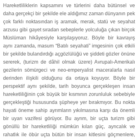
Hareketliliklerin kapsamını ve türlerini daha bütünsel ve
daha gerçekçi bir şekilde ele aldığımız zaman dünyanın pek
çok farklı noktasından iş aramak, merak, statü ve seyahat
arzusu gibi gayet sıradan sebeplerle yolculuğa çıkan birçok
Müslüman hikâyesiyle karşılaşıyoruz. Böyle bir kavrayış
aynı zamanda, masum “Batılı seyahati” imgesinin çok etkili
bir şekilde bulandırdığı açgözlülüğü ve şiddeti gözler önüne
sererek, (turizm de dâhil olmak üzere) Avrupalı-Amerikalı
gezilerin sömürgeci ve neo-emperyalist maceralarla nasıl
derinden ilişkili olduğunu da ortaya koyuyor. Böyle bir
perspektif aynı şekilde, tarih boyunca gerçekleşen insan
hareketliliğinin çok büyük bir kısmının zorunluluk sebebiyle
gerçekleştiği hususunda şüpheye yer bırakmıyor. Bu nokta
hayati öneme sahip ayrımların yıkılmasına karşı da önemli
bir uyarı vazifesi görüyor. Bu ayrım, bir uçta turizm gibi
gönüllü bir hareketliliği mümkün kılan güç, ayrıcalık ve
rahatlık ile öbür uçta bütün bir insan kitlesini göçmenlere,