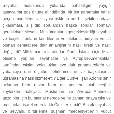
Seyahat hususunda yukarıda bahsettiğim yaygın
tasavvurlar göz önüne alındığında, bir üst paragrafta bahsi
geçen modellerin ve siyasi risklerin net bir şekilde ortaya
çıkarılması, alışıldık sorulardan başka sorular sormayı
gerektiriyor. Mesela, Müslümanların gerçekleştirdiği seyahat
ve keşifler, onların kendilerine ve ötekine, aidiyete ve ait
olunan cemaatlere dair anlayışlarını nasıl üretti ve nasıl
değiştirdi? Müslümanlar tarafından Darü’l-İslam’ın içinde ve
ötesine yapılan seyahatler ve Avrupalı-Amerikalılar
tarafından çıkılan yolculuklar, eve dair parametrelerin ve
yabancıya dair ölçütün belirlenmesine ve başkalaşıma
uğramasına nasıl hizmet etti? Eğer Suriyeli şair Adonis sınır
uçlarının hem duvar hem de pencere olabileceğini
söylerken haklıysa, Müslüman ve Avrupalı-Amerikalı
gezginler için bu sınırlar nerede ve ne zaman ortaya çıktı ve
bu sınırları işaret eden farklı Ötekiler kimdi? Birçok seyahati
ve seyyahı, birbirlerine düşman “medeniyetler”in vücut