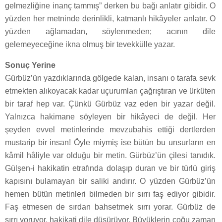
gelmezliğine inanç tammış” derken bu bağı anlatır gibidir. O
yüzden her metninde derinlikli, katmanlı hikâyeler anlatır. O
yüzden ağlamadan, söylenmeden; acının dile
gelemeyeceğine ikna olmuş bir tevekkülle yazar.
Sonuç Yerine
Gürbüz’ün yazdıklarında gölgede kalan, insanı o tarafa sevk
etmekten alıkoyacak kadar uçurumları çağrıştıran ve ürküten
bir taraf hep var. Çünkü Gürbüz vaz eden bir yazar değil.
Yalnızca hakimane söyleyen bir hikâyeci de değil. Her
şeyden evvel metinlerinde mevzubahis ettiği dertlerden
mustarip bir insan! Öyle miymiş ise bütün bu unsurların en
kâmil hâliyle var olduğu bir metin. Gürbüz’ün çilesi tanıdık.
Gülşen-i hakikatin etrafında dolaşıp duran ve bir türlü giriş
kapısını bulamayan bir saliki andırır. O yüzden Gürbüz’ün
hemen bütün metinleri bilmeden bir sırrı faş ediyor gibidir.
Faş etmesen de sırdan bahsetmek sırrı yorar. Gürbüz de
sırrı yoruyor, hakikati dile düşürüyor. Büyüklerin çoğu zaman