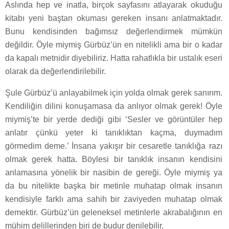
Aslında hep ve inatla, birçok sayfasını atlayarak okuduğu
kitabı yeni baştan okuması gereken insanı anlatmaktadır.
Bunu kendisinden bağımsız değerlendirmek mümkün
değildir. Öyle miymiş Gürbüz’ün en nitelikli ama bir o kadar
da kapalı metnidir diyebiliriz. Hatta rahatlıkla bir ustalık eseri
olarak da değerlendirilebilir.
Şule Gürbüz’ü anlayabilmek için yolda olmak gerek sanırım.
Kendiliğin dilini konuşamasa da anlıyor olmak gerek! Öyle
miymiş’te bir yerde dediği gibi ‘Sesler ve görüntüler hep
anlatır çünkü yeter ki tanıklıktan kaçma, duymadım
görmedim deme.’ İnsana yakışır bir cesaretle tanıklığa razı
olmak gerek hatta. Böylesi bir tanıklık insanın kendisini
anlamasına yönelik bir nasibin de gereği. Öyle miymiş ya
da bu nitelikte başka bir metinle muhatap olmak insanın
kendisiyle farklı ama sahih bir zaviyeden muhatap olmak
demektir. Gürbüz’ün geleneksel metinlerle akrabalığının en
mühim delillerinden biri de budur denilebilir.