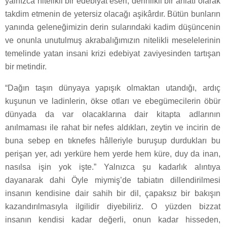
yalnızca nitelikli bir edebiyat eseri, derinlikli bir anlatı olarak
takdim etmenin de yetersiz olacağı aşikârdır. Bütün bunların
yanında geleneğimizin derin sularındaki kadim düşüncenin
ve onunla unutulmuş akrabalığımızın nitelikli meselelerinin
temelinde yatan insani krizi edebiyat zaviyesinden tartışan
bir metindir.
“Dağın taşın dünyaya yapışık olmaktan utandığı, ardıç
kuşunun ve ladinlerin, ökse otları ve ebegümecilerin öbür
dünyada da var olacaklarına dair kitapta adlarının
anılmaması ile rahat bir nefes aldıkları, zeytin ve incirin de
buna sebep en tıknefes hâlleriyle buruşup durdukları bu
perişan yer, adı yerküre hem yerde hem küre, duy da inan,
nasılsa işin yok işte.” Yalnızca şu kadarlık alıntıya
dayanarak dahi Öyle miymiş’de tabiatın dillendirilmesi
insanın kendisine dair sahih bir dil, çapaksız bir bakışın
kazandırılmasıyla ilgilidir diyebiliriz. O yüzden bizzat
insanın kendisi kadar değerli, onun kadar hisseden,