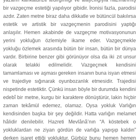
bir vazgeçme estetiği yapılıyor gibidir. İronisi fazla, parodisi
azdır. Zaten metne biraz daha dikkatle ve bütüncül bakılırsa
estetik ve artistik bir vazgeçmenin parodisini yaptığı
anlaşılır. Hemen akabinde de vazgeçme motivasyonunun
yerini yokluğun özlemiyle ikame eder. Vazgeçmekle
yokluğu özlemek arasında bütün bir insan, bütün bir dünya
vardır. Birbirine benzer gibi görünüyor olsa da iki zıt unsur
olarak telakki edilmelidir. Vazgeçmek kendisini
tamamlaması ve aşması gereken insanın buna isyan etmesi
ve trajediye sığınarak oyunbozanlık etmesidir. Trajedisi
nispetinde estetiktir. Çünkü insan böyle bir durumda kendini
edebî bir metne, kurgu bir karaktere dönüştürür, lakin hiçbir
zaman tekâmül edemez, olamaz. Oysa yokluk Varlığın
kendisinden başka bir şey değildir. Hatta varlığın melamet
hâlidir denilebilir. Hazreti Mevlânâ’nın “A köstebek o
yokluklardan ne ziyan gördün de varlığa yapışıp kaldın”
derken işaret ettiği yokluktur. Gürbüz bunu hemen hemen