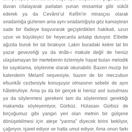
duvarı cilalayarak parlatan yunan ressamlar gibi sükût
ederek ya da Cevâmi’ul Kelîm’in mirasçısı olarak
sıradanlığa gizlenen ama aynı sıradanlığıyla göz kamaştıran
sade bir ifadeye başvurarak geçiştirdikleri hakikati, uzun
uzun ve büyüleyici bir heyecanla anlatıp duruyor. Elbette
ağızda buruk bir tat bırakıyor. Lakin buradaki kekre tat bir
yazar gevezeliği ya da ıtnâb-ı makule değil de henüz
ulaşılamayan bir mertebenin özlemiyle hayat bulan melodik
bir sayıklama, söylenme olarak okunabilir. Bazen muzip bir
kalenderin Melamî neşvesiyle, bazen de bir meczubun
efsunkâr cezbesiyle konuşuyor olmasının sebebi de aynı
hâletiruhiye. Ama şu da bir gerçek ki henüz asıl susulması
ya da söylenmesi gerekeni tam da söylenmesi gerektiği
makamda söyleyemiyor, Gürbüz. Hülasası Gürbüz de
birçoğumuz gibi yangın yeri olan metnin bir gülşene
dönüşebilmesi için ateşe “yanma” diyecek birini bekliyor,
çağırıyor, işaret ediyor ve hatta umut ediyor. Ama onun farkı