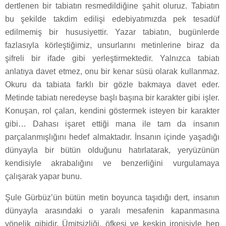
dertlenen bir tabiatın resmedildiğine şahit oluruz. Tabiatın
bu şekilde takdim edilişi edebiyatımızda pek tesadüf
edilmemiş bir hususiyettir. Yazar tabiatın, bugünlerde
fazlasıyla körleştiğimiz, unsurlarını metinlerine biraz da
şifreli bir ifade gibi yerleştirmektedir. Yalnızca tabiatı
anlatıya davet etmez, onu bir kenar süsü olarak kullanmaz.
Okuru da tabiata farklı bir gözle bakmaya davet eder.
Metinde tabiatı neredeyse başlı başına bir karakter gibi işler.
Konuşan, rol çalan, kendini göstermek isteyen bir karakter
gibi… Dahası işaret ettiği mana ile tam da insanın
parçalanmışlığını hedef almaktadır. İnsanın içinde yaşadığı
dünyayla bir bütün olduğunu hatırlatarak, yeryüzünün
kendisiyle akrabalığını ve benzerliğini vurgulamaya
çalışarak yapar bunu.
Şule Gürbüz’ün bütün metin boyunca taşıdığı dert, insanın
dünyayla arasındaki o yaralı mesafenin kapanmasına
yönelik gibidir. Ümitsizliği, öfkesi ve keskin ironisiyle hep