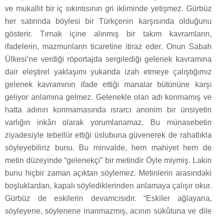
ve mukallit bir iç sıkıntısının gri ikliminde yetişmez. Gürbüz
her satırında böylesi bir Türkçenin karşısında olduğunu
gösterir. Tırnak içine alınmış bir takım kavramların,
ifadelerin, mazmunların ticaretine itiraz eder. Onun Sabah
Ülkesi’ne verdiği röportajda sergilediği gelenek kavramına
dair eleştirel yaklaşımı yukarıda izah etmeye çalıştığımız
gelenek kavramının ifade ettiği manalar bütününe karşı
geliyor anlamına gelmez. Gelenekle olan adı konmamış ve
hatta adının konmamasında ısrarcı anonim bir ünsiyetin
varlığın inkârı olarak yorumlanamaz. Bu münasebetin
ziyadesiyle tebellür ettiği üslubuna güvenerek de rahatlıkla
söyleyebiliriz bunu. Bu minvalde, hem mahiyet hem de
metin düzeyinde “gelenekçi” bir metindir Öyle miymiş. Lakin
bunu hiçbir zaman açıktan söylemez. Metinlerin arasındaki
boşluklardan, kapalı söylediklerinden anlamaya çalışır okur.
Gürbüz de eskilerin devamcısıdır. “Eskiler ağlayana,
söyleyene, söylenene inanmazmış, acının sükûtuna ve dile