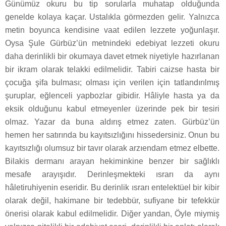
Günümüz okuru bu tip sorularla muhatap olduğunda
genelde kolaya kaçar. Ustalıkla görmezden gelir. Yalnızca
metin boyunca kendisine vaat edilen lezzete yoğunlaşır.
Oysa Şule Gürbüz’ün metnindeki edebiyat lezzeti okuru
daha derinlikli bir okumaya davet etmek niyetiyle hazırlanan
bir ikram olarak telakki edilmelidir. Tabiri caizse hasta bir
çocuğa şifa bulması; olması için verilen için tatlandırılmış
şuruplar, eğlenceli yapbozlar gibidir. Hâliyle hasta ya da
eksik olduğunu kabul etmeyenler üzerinde pek bir tesiri
olmaz. Yazar da buna aldırış etmez zaten. Gürbüz’ün
hemen her satırında bu kayıtsızlığını hissedersiniz. Onun bu
kayıtsızlığı olumsuz bir tavır olarak arzıendam etmez elbette.
Bilakis dermanı arayan hekiminkine benzer bir sağlıklı
mesafe arayışıdır. Derinleşmekteki ısrarı da aynı
hâletiruhiyenin eseridir. Bu derinlik ısrarı entelektüel bir kibir
olarak değil, hakimane bir tedebbür, sufiyane bir tefekkür
önerisi olarak kabul edilmelidir. Diğer yandan, Öyle miymiş