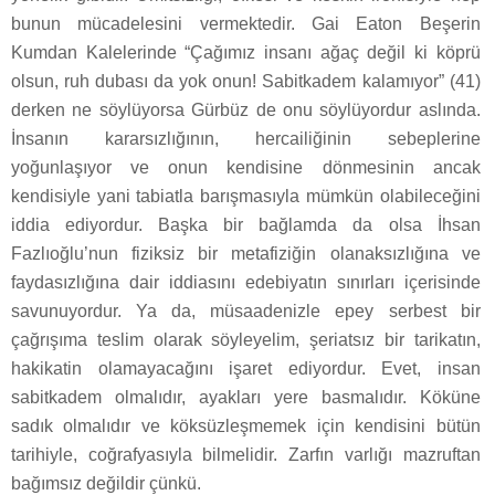
bunun mücadelesini vermektedir. Gai Eaton Beşerin
Kumdan Kalelerinde “Çağımız insanı ağaç değil ki köprü
olsun, ruh dubası da yok onun! Sabitkadem kalamıyor” (41)
derken ne söylüyorsa Gürbüz de onu söylüyordur aslında.
İnsanın kararsızlığının, hercailiğinin sebeplerine
yoğunlaşıyor ve onun kendisine dönmesinin ancak
kendisiyle yani tabiatla barışmasıyla mümkün olabileceğini
iddia ediyordur. Başka bir bağlamda da olsa İhsan
Fazlıoğlu’nun fiziksiz bir metafiziğin olanaksızlığına ve
faydasızlığına dair iddiasını edebiyatın sınırları içerisinde
savunuyordur. Ya da, müsaadenizle epey serbest bir
çağrışıma teslim olarak söyleyelim, şeriatsız bir tarikatın,
hakikatin olamayacağını işaret ediyordur. Evet, insan
sabitkadem olmalıdır, ayakları yere basmalıdır. Köküne
sadık olmalıdır ve köksüzleşmemek için kendisini bütün
tarihiyle, coğrafyasıyla bilmelidir. Zarfın varlığı mazruftan
bağımsız değildir çünkü.