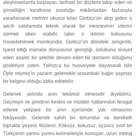
aleyhisselamla başlayan, tarihsel bir düzlemi takip eden ve
şiirselliğin kendisine sunduğu imkânlardan fazlasıyla
yararlanarak metnini okunur kılan Gürbüz’ün akıp giden o
secili satırlarında teknik olarak bir mesnevinin izlerini
sürmek abes olabilir, lakin o iklimin kokusunu
hissedebilmek mümkündür. Gürbüz’ün dilindeki zenginlik,
işaret ettiği manalar dünyasının genişliği, üslubuna sirayet
eden asalet, bir şekilde devam eden bir damarın olduğunu
gösteriyor zaten. Yalnızca bu hususiyete dayanarak bile
Öyle miymiş’in yazarın gelenekle arasındaki bağın şaşmaz
bir belgesi olduğu iddia edilebilir.
Gelenek aslında anın tekâmül etmesidir diyebiliriz.
Geçmişin ve şimdinin keskin ve müddei hatlarından feragat
ederek yekpare bir anın içerisinde yok olmasının
hikâyesidir. Gelenek sahih bir tohumdur ve bereketli
toprakta yeşerir, filizlenir. Köksüz, kokusuz, üçüncü sınıf bir
Türkçenin yamru yumru kelimeleriyle konuşan, uzun metraj