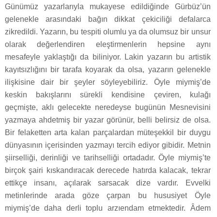
Günümüz yazarlarıyla mukayese edildiğinde Gürbüz’ün
gelenekle arasındaki bağın dikkat çekiciliği defalarca
zikredildi. Yazarın, bu tespiti olumlu ya da olumsuz bir unsur
olarak değerlendiren eleştirmenlerin hepsine aynı
mesafeyle yaklaştığı da biliniyor. Lakin yazarın bu artistik
kayıtsızlığını bir tarafa koyarak da olsa, yazarın gelenekle
ilişkisine dair bir şeyler söyleyebiliriz. Öyle miymiş’de
keskin bakışlarını sürekli kendisine çeviren, kulağı
geçmişte, aklı gelecekte neredeyse bugünün Mesnevisini
yazmaya ahdetmiş bir yazar görünür, belli belirsiz de olsa.
Bir felaketten arta kalan parçalardan müteşekkil bir duygu
dünyasının içerisinden yazmayı tercih ediyor gibidir. Metnin
şiirselliği, derinliği ve tarihselliği ortadadır. Öyle miymiş’te
birçok şairi kıskandıracak derecede hatırda kalacak, tekrar
ettikçe insanı, açılarak sarsacak dize vardır. Evvelki
metinlerinde arada göze çarpan bu hususiyet Öyle
miymiş’de daha derli toplu arzıendam etmektedir. Âdem