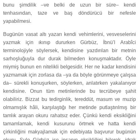
bunu şimdilik –ve belki de uzun bir süre– kendi
tenhasından, taze ve baş döndürücü bir nefesle
yapabilmesi.
Bugünün vasat altı yazarı kendi vehimlerini, vesveselerini
yazmak için ıkınıp dururken Gürbüz, İbnü’l Arabîci
terminolojiyle söylersek, kendisine yazdırılan bir metnin
sarhoşluğuyla dur durak bilmeden konuşmaktadır. Öyle
miymiş bunun en nitelikli belgesidir. Her ne kadar kendisini
yazmamak için zorlasa da –ya da böyle görünmeye çalışsa
da– sürekli konuşurken, söylerken, anlatırken yakalanıyor
kendisine. Onun tüm metinlerinde bu tecrübeye şahit
olabiliriz. Bizzat bu tedirginlik, tereddüt, masum ve muzip
olmamışlık hâli, karşılaştığı her metinde putlaştırılmış bir
tamlık arayan okuru rahatsız eder. Çünkü kendi eksikliğini
tamamlamak, kendi kusurunu örtmek ve hatta kendi
çirkinliğini makyajlamak için edebiyata başvurur bugünün
okuru. Şule Gürbüz ise insanın eksikliğini bilerek, idrak