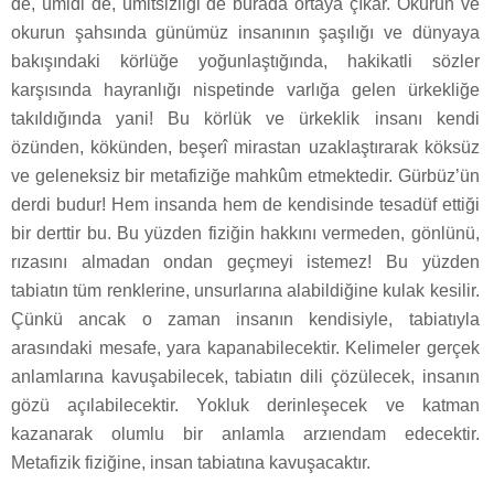
de, ümidi de, ümitsizliği de burada ortaya çıkar. Okurun ve
okurun şahsında günümüz insanının şaşılığı ve dünyaya
bakışındaki körlüğe yoğunlaştığında, hakikatli sözler
karşısında hayranlığı nispetinde varlığa gelen ürkekliğe
takıldığında yani! Bu körlük ve ürkeklik insanı kendi
özünden, kökünden, beşerî mirastan uzaklaştırarak köksüz
ve geleneksiz bir metafiziğe mahkûm etmektedir. Gürbüz’ün
derdi budur! Hem insanda hem de kendisinde tesadüf ettiği
bir derttir bu. Bu yüzden fiziğin hakkını vermeden, gönlünü,
rızasını almadan ondan geçmeyi istemez! Bu yüzden
tabiatın tüm renklerine, unsurlarına alabildiğine kulak kesilir.
Çünkü ancak o zaman insanın kendisiyle, tabiatıyla
arasındaki mesafe, yara kapanabilecektir. Kelimeler gerçek
anlamlarına kavuşabilecek, tabiatın dili çözülecek, insanın
gözü açılabilecektir. Yokluk derinleşecek ve katman
kazanarak olumlu bir anlamla arzıendam edecektir.
Metafizik fiziğine, insan tabiatına kavuşacaktır.