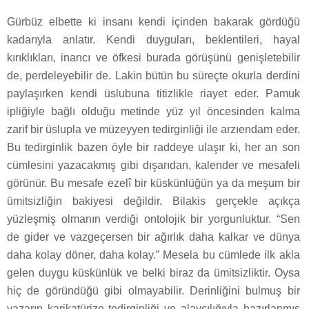
Gürbüz elbette ki insanı kendi içinden bakarak gördüğü
kadarıyla anlatır. Kendi duyguları, beklentileri, hayal
kırıklıkları, inancı ve öfkesi burada görüşünü genişletebilir
de, perdeleyebilir de. Lakin bütün bu süreçte okurla derdini
paylaşırken kendi üslubuna titizlikle riayet eder. Pamuk
ipliğiyle bağlı olduğu metinde yüz yıl öncesinden kalma
zarif bir üslupla ve müzeyyen tedirginliği ile arzıendam eder.
Bu tedirginlik bazen öyle bir raddeye ulaşır ki, her an son
cümlesini yazacakmış gibi dışarıdan, kalender ve mesafeli
görünür. Bu mesafe ezelî bir küskünlüğün ya da meşum bir
ümitsizliğin bakiyesi değildir. Bilakis gerçekle açıkça
yüzleşmiş olmanın verdiği ontolojik bir yorgunluktur. “Sen
de gider ve vazgeçersen bir ağırlık daha kalkar ve dünya
daha kolay döner, daha kolay.” Mesela bu cümlede ilk akla
gelen duygu küskünlük ve belki biraz da ümitsizliktir. Oysa
hiç de göründüğü gibi olmayabilir. Derinliğini bulmuş bir
yazarın karikatürize tedirginliği ve alaycılığıyla hazırlanmış