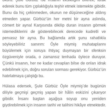
ederek bunu tüm çıplaklığıyla teşhir etmek istemekte gibidir.
Bunu da hiç çekinmeden, okurun ne düşüneceğine aldırış
etmeden yapar. Gürbüz’ün her metni bir ayna aslında,
cömert bir ayna! Karşısında dikilip duran insanın görmek
istemediklerini de gösterebilecek derecede kudretli ve
pervasız bir ayna. Bu bağlamda artık şunu rahatlıkla
söyleyebiliriz sanırım: Öyle miymiş muhataplarını
büyülemek için soruya ihtiyaç duymayan bir sfenksin
özgüveniyle orada, o zamansız tenhada öylece duruyor.
Çünkü insanın, her ne kadar cevapları bilse de onları idrak
edebilmek için, doğru soruları sorması gerekiyor. Gürbüz’ün
hatırlatmaya çalıştığı bu.
Hülasa edersek, Şule Gürbüz Öyle miymiş’de bugünün
diliyle geçmişi geçmiş yapan bir hâlin eskizini çıkarıyor
gibidir. İnsanı baştan aşağıya soyup onu yeniden
giydirebilmek için insanın tarihi ve talihini hikâye etmektedir.