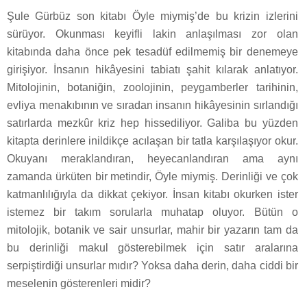
Şule Gürbüz son kitabı Öyle miymiş’de bu krizin izlerini
sürüyor. Okunması keyifli lakin anlaşılması zor olan
kitabında daha önce pek tesadüf edilmemiş bir denemeye
girişiyor. İnsanın hikâyesini tabiatı şahit kılarak anlatıyor.
Mitolojinin, botaniğin, zoolojinin, peygamberler tarihinin,
evliya menakıbının ve sıradan insanın hikâyesinin sırlandığı
satırlarda mezkûr kriz hep hissediliyor. Galiba bu yüzden
kitapta derinlere inildikçe acılaşan bir tatla karşılaşıyor okur.
Okuyanı meraklandıran, heyecanlandıran ama aynı
zamanda ürküten bir metindir, Öyle miymiş. Derinliği ve çok
katmanlılığıyla da dikkat çekiyor. İnsan kitabı okurken ister
istemez bir takım sorularla muhatap oluyor. Bütün o
mitolojik, botanik ve sair unsurlar, mahir bir yazarın tam da
bu derinliği makul gösterebilmek için satır aralarına
serpiştirdiği unsurlar mıdır? Yoksa daha derin, daha ciddi bir
meselenin gösterenleri midir?