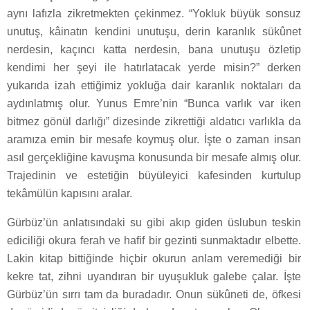
aynı lafızla zikretmekten çekinmez. “Yokluk büyük sonsuz
unutuş, kâinatın kendini unutuşu, derin karanlık sükûnet
nerdesin, kaçıncı katta nerdesin, bana unutuşu özletip
kendimi her şeyi ile hatırlatacak yerde misin?” derken
yukarıda izah ettiğimiz yokluğa dair karanlık noktaları da
aydınlatmış olur. Yunus Emre’nin “Bunca varlık var iken
bitmez gönül darlığı” dizesinde zikrettiği aldatıcı varlıkla da
aramıza emin bir mesafe koymuş olur. İşte o zaman insan
asıl gerçekliğine kavuşma konusunda bir mesafe almış olur.
Trajedinin ve estetiğin büyüleyici kafesinden kurtulup
tekâmülün kapısını aralar.
Gürbüz’ün anlatısındaki su gibi akıp giden üslubun teskin
ediciliği okura ferah ve hafif bir gezinti sunmaktadır elbette.
Lakin kitap bittiğinde hiçbir okurun anlam veremediği bir
kekre tat, zihni uyandıran bir uyuşukluk galebe çalar. İşte
Gürbüz’ün sırrı tam da buradadır. Onun sükûneti de, öfkesi