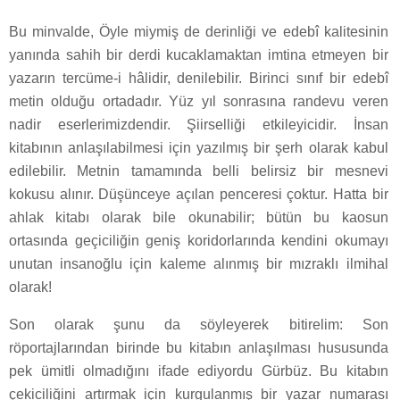
Bu minvalde, Öyle miymiş de derinliği ve edebî kalitesinin
yanında sahih bir derdi kucaklamaktan imtina etmeyen bir
yazarın tercüme-i hâlidir, denilebilir. Birinci sınıf bir edebî
metin olduğu ortadadır. Yüz yıl sonrasına randevu veren
nadir eserlerimizdendir. Şiirselliği etkileyicidir. İnsan
kitabının anlaşılabilmesi için yazılmış bir şerh olarak kabul
edilebilir. Metnin tamamında belli belirsiz bir mesnevi
kokusu alınır. Düşünceye açılan penceresi çoktur. Hatta bir
ahlak kitabı olarak bile okunabilir; bütün bu kaosun
ortasında geçiciliğin geniş koridorlarında kendini okumayı
unutan insanoğlu için kaleme alınmış bir mızraklı ilmihal
olarak!
Son olarak şunu da söyleyerek bitirelim: Son
röportajlarından birinde bu kitabın anlaşılması hususunda
pek ümitli olmadığını ifade ediyordu Gürbüz. Bu kitabın
çekiciliğini artırmak için kurgulanmış bir yazar numarası