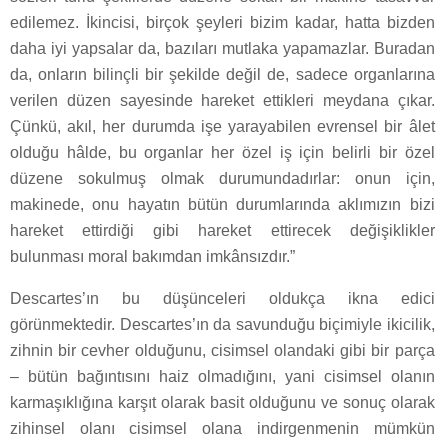
edilemez. İkincisi, birçok şeyleri bizim kadar, hatta bizden
daha iyi yapsalar da, bazıları mutlaka yapamazlar. Buradan
da, onların bilinçli bir şekilde değil de, sadece organlarına
verilen düzen sayesinde hareket ettikleri meydana çıkar.
Çünkü, akıl, her durumda işe yarayabilen evrensel bir âlet
olduğu hâlde, bu organlar her özel iş için belirli bir özel
düzene sokulmuş olmak durumundadırlar: onun için,
makinede, onu hayatın bütün durumlarında aklımızın bizi
hareket ettirdiği gibi hareket ettirecek değişiklikler
bulunması moral bakımdan imkânsızdır.”
Descartes’ın bu düşünceleri oldukça ikna edici
görünmektedir. Descartes’ın da savunduğu biçimiyle ikicilik,
zihnin bir cevher olduğunu, cisimsel olandaki gibi bir parça
– bütün bağıntısını haiz olmadığını, yani cisimsel olanın
karmaşıklığına karşıt olarak basit olduğunu ve sonuç olarak
zihinsel olanı cisimsel olana indirgenmenin mümkün