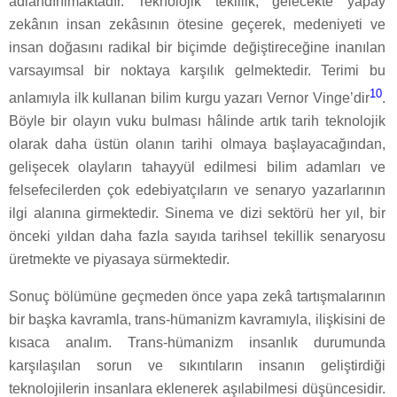
adlandırılmaktadır. Teknolojik tekillik, gelecekte yapay
zekânın insan zekâsının ötesine geçerek, medeniyeti ve
insan doğasını radikal bir biçimde değiştireceğine inanılan
varsayımsal bir noktaya karşılık gelmektedir. Terimi bu
10
anlamıyla ilk kullanan bilim kurgu yazarı Vernor Vinge’dir
.
Böyle bir olayın vuku bulması hâlinde artık tarih teknolojik
olarak daha üstün olanın tarihi olmaya başlayacağından,
gelişecek olayların tahayyül edilmesi bilim adamları ve
felsefecilerden çok edebiyatçıların ve senaryo yazarlarının
ilgi alanına girmektedir. Sinema ve dizi sektörü her yıl, bir
önceki yıldan daha fazla sayıda tarihsel tekillik senaryosu
üretmekte ve piyasaya sürmektedir.
Sonuç bölümüne geçmeden önce yapa zekâ tartışmalarının
bir başka kavramla, trans-hümanizm kavramıyla, ilişkisini de
kısaca analım. Trans-hümanizm insanlık durumunda
karşılaşılan sorun ve sıkıntıların insanın geliştirdiği
teknolojilerin insanlara eklenerek aşılabilmesi düşüncesidir.