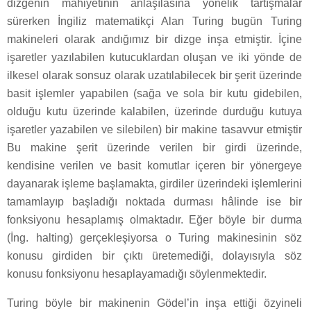
dizgenin mahiyetinin anlaşılasına yönelik tartışmalar
sürerken İngiliz matematikçi Alan Turing bugün Turing
makineleri olarak andığımız bir dizge inşa etmiştir. İçine
işaretler yazılabilen kutucuklardan oluşan ve iki yönde de
ilkesel olarak sonsuz olarak uzatılabilecek bir şerit üzerinde
basit işlemler yapabilen (sağa ve sola bir kutu gidebilen,
olduğu kutu üzerinde kalabilen, üzerinde durduğu kutuya
işaretler yazabilen ve silebilen) bir makine tasavvur etmiştir
Bu makine şerit üzerinde verilen bir girdi üzerinde,
kendisine verilen ve basit komutlar içeren bir yönergeye
dayanarak işleme başlamakta, girdiler üzerindeki işlemlerini
tamamlayıp başladığı noktada durması hâlinde ise bir
fonksiyonu hesaplamış olmaktadır. Eğer böyle bir durma
(İng. halting) gerçekleşiyorsa o Turing makinesinin söz
konusu girdiden bir çıktı üretemediği, dolayısıyla söz
konusu fonksiyonu hesaplayamadığı söylenmektedir.
Turing böyle bir makinenin Gödel’in inşa ettiği özyineli