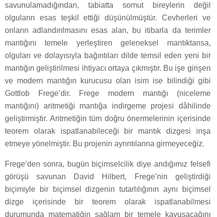
savunulamadığından, tabiatta somut bireylerin değil
olguların esas teşkil ettiği düşünülmüştür. Cevherleri ve
onların adlandırılmasını esas alan, bu itibarla da terimler
mantığını temele yerleştiren geleneksel mantıktansa,
olguları ve dolayısıyla bağıntıları dilde temsil eden yeni bir
mantığın geliştirilmesi ihtiyacı ortaya çıkmıştır. Bu işe girişen
ve modern mantığın kurucusu olan isim ise bilindiği gibi
Gottlob Frege’dir. Frege modern mantığı (niceleme
mantığını) aritmetiği mantığa indirgeme projesi dâhilinde
geliştirmiştir. Aritmetiğin tüm doğru önermelerinin içerisinde
teorem olarak ispatlanabileceği bir mantık dizgesi inşa
etmeye yönelmiştir. Bu projenin ayrıntılarına girmeyeceğiz.
Frege’den sonra, bugün biçimselcilik diye andığımız felsefi
görüşü savunan David Hilbert, Frege’nin geliştirdiği
biçimiyle bir biçimsel dizgenin tutarlılığının aynı biçimsel
dizge içerisinde bir teorem olarak ispatlanabilmesi
durumunda matematiğin sağlam bir temele kavuşacağını