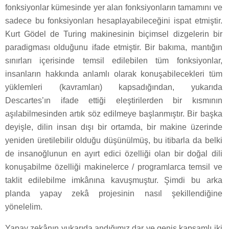
fonksiyonlar kümesinde yer alan fonksiyonların tamamını ve
sadece bu fonksiyonları hesaplayabileceğini ispat etmiştir.
Kurt Gödel de Turing makinesinin biçimsel dizgelerin bir
paradigması olduğunu ifade etmiştir. Bir bakıma, mantığın
sınırları içerisinde temsil edilebilen tüm fonksiyonlar,
insanların hakkında anlamlı olarak konuşabilecekleri tüm
yüklemleri (kavramları) kapsadığından, yukarıda
Descartes’ın ifade ettiği eleştirilerden bir kısmının
aşılabilmesinden artık söz edilmeye başlanmıştır. Bir başka
deyişle, dilin insan dışı bir ortamda, bir makine üzerinde
yeniden üretilebilir olduğu düşünülmüş, bu itibarla da belki
de insanoğlunun en ayırt edici özelliği olan bir doğal dili
konuşabilme özelliği makinelerce / programlarca temsil ve
taklit edilebilme imkânına kavuşmuştur. Şimdi bu arka
planda yapay zekâ projesinin nasıl şekillendiğine
yönelelim.
Yapay zekânın yukarıda andığımız dar ve geniş kapsamlı iki