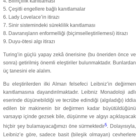
4. Bilinçlilik kanıtlaması
5. Çeşitli engellere bağlı kanıtlamalar
6. Lady Lovelace’in itirazı
7. Sinir sistemindeki süreklilik kanıtlaması
8. Davranışların enformelliği (biçimselleştirilemesi) itirazı
9. Duyu-ötesi algı itirazı
Turing’in güçlü yapay zekâ önerisine (bu öneriden önce ve
sonra) getirilmiş önemli eleştiriler bulunmaktadır. Bunlardan
üç tanesini ele alalım.
Bu eleştirilerden ilki Alman felsefeci Leibniz’in değirmen
kanıtlamasına dayandırılmaktadır. Leibniz Monadoloji adlı
eserinde düşünebildiği ve tecrübe edindiği (algıladığı) iddia
edilen bir makinenin bir değirmen kadar büyütüldüğünü
varsayıp içinde gezsek bile, düşünme ve algıyı açıklayacak
5
hiçbir şey bulamayacağımızı öne sürmektedir
. Dolayısıyla,
Leibniz’e göre, sadece basit (bileşik olmayan) cevherlere