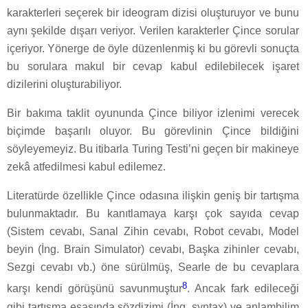
karakterleri seçerek bir ideogram dizisi oluşturuyor ve bunu
aynı şekilde dışarı veriyor. Verilen karakterler Çince sorular
içeriyor. Yönerge de öyle düzenlenmiş ki bu görevli sonuçta
bu sorulara makul bir cevap kabul edilebilecek işaret
dizilerini oluşturabiliyor.
Bir bakıma taklit oyununda Çince biliyor izlenimi verecek
biçimde başarılı oluyor. Bu görevlinin Çince bildiğini
söyleyemeyiz. Bu itibarla Turing Testi’ni geçen bir makineye
zekâ atfedilmesi kabul edilemez.
Literatürde özellikle Çince odasına ilişkin geniş bir tartışma
bulunmaktadır. Bu kanıtlamaya karşı çok sayıda cevap
(Sistem cevabı, Sanal Zihin cevabı, Robot cevabı, Model
beyin (İng. Brain Simulator) cevabı, Başka zihinler cevabı,
Sezgi cevabı vb.) öne sürülmüş, Searle de bu cevaplara
8
karşı kendi görüşünü savunmuştur
. Ancak fark edileceği
gibi tartışma esasında sözdizimi (İng. syntax) ve anlambilim