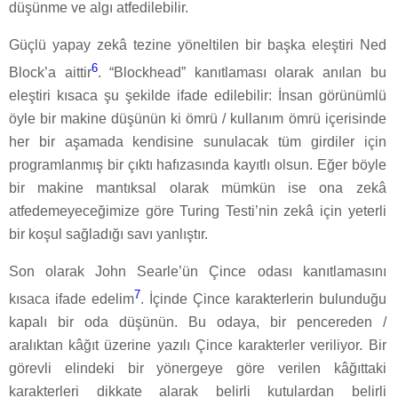
düşünme ve algı atfedilebilir.
Güçlü yapay zekâ tezine yöneltilen bir başka eleştiri Ned
6
Block’a aittir
. “Blockhead” kanıtlaması olarak anılan bu
eleştiri kısaca şu şekilde ifade edilebilir: İnsan görünümlü
öyle bir makine düşünün ki ömrü / kullanım ömrü içerisinde
her bir aşamada kendisine sunulacak tüm girdiler için
programlanmış bir çıktı hafızasında kayıtlı olsun. Eğer böyle
bir makine mantıksal olarak mümkün ise ona zekâ
atfedemeyeceğimize göre Turing Testi’nin zekâ için yeterli
bir koşul sağladığı savı yanlıştır.
Son olarak John Searle’ün Çince odası kanıtlamasını
7
kısaca ifade edelim
. İçinde Çince karakterlerin bulunduğu
kapalı bir oda düşünün. Bu odaya, bir pencereden /
aralıktan kâğıt üzerine yazılı Çince karakterler veriliyor. Bir
görevli elindeki bir yönergeye göre verilen kâğıttaki
karakterleri dikkate alarak belirli kutulardan belirli