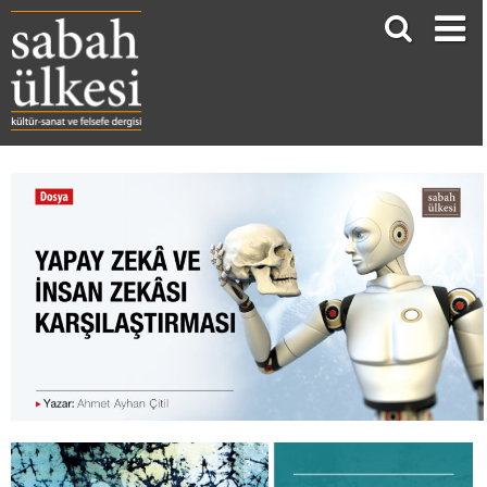
YAPAY ZEKÂ VE İNSAN ZEKÂSI KARŞILAŞTIRMASI