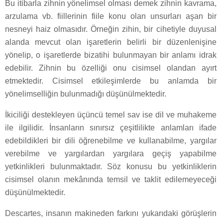
Bu itibarla zihnin yönelimsel olması demek zihnin kavrama,
arzulama vb. fiillerinin fiile konu olan unsurları aşan bir
nesneyi haiz olmasıdır. Örneğin zihin, bir cihetiyle duyusal
alanda mevcut olan işaretlerin belirli bir düzenlenişine
yönelip, o işaretlerde bizatihi bulunmayan bir anlamı idrak
edebilir. Zihnin bu özelliği onu cisimsel olandan ayırt
etmektedir. Cisimsel etkileşimlerde bu anlamda bir
yönelimselliğin bulunmadığı düşünülmektedir.
İkiciliği destekleyen üçüncü temel sav ise dil ve muhakeme
ile ilgilidir. İnsanların sınırsız çeşitlilikte anlamları ifade
edebildikleri bir dili öğrenebilme ve kullanabilme, yargılar
verebilme ve yargılardan yargılara geçiş yapabilme
yetkinlikleri bulunmaktadır. Söz konusu bu yetkinliklerin
cisimsel olanın mekânında temsil ve taklit edilemeyeceği
düşünülmektedir.
Descartes, insanın makineden farkını yukarıdaki görüşlerin