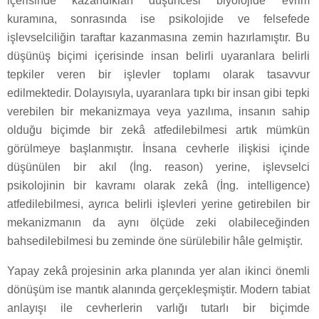
içerisinde kazandıkları düşüncesi biyolojide evrim
kuramına, sonrasında ise psikolojide ve felsefede
işlevselciliğin taraftar kazanmasına zemin hazırlamıştır. Bu
düşünüş biçimi içerisinde insan belirli uyaranlara belirli
tepkiler veren bir işlevler toplamı olarak tasavvur
edilmektedir. Dolayısıyla, uyaranlara tıpkı bir insan gibi tepki
verebilen bir mekanizmaya veya yazılıma, insanın sahip
olduğu biçimde bir zekâ atfedilebilmesi artık mümkün
görülmeye başlanmıştır. İnsana cevherle ilişkisi içinde
düşünülen bir akıl (İng. reason) yerine, işlevselci
psikolojinin bir kavramı olarak zekâ (İng. intelligence)
atfedilebilmesi, ayrıca belirli işlevleri yerine getirebilen bir
mekanizmanın da aynı ölçüde zeki olabileceğinden
bahsedilebilmesi bu zeminde öne sürülebilir hâle gelmiştir.
Yapay zekâ projesinin arka planında yer alan ikinci önemli
dönüşüm ise mantık alanında gerçekleşmiştir. Modern tabiat
anlayışı ile cevherlerin varlığı tutarlı bir biçimde