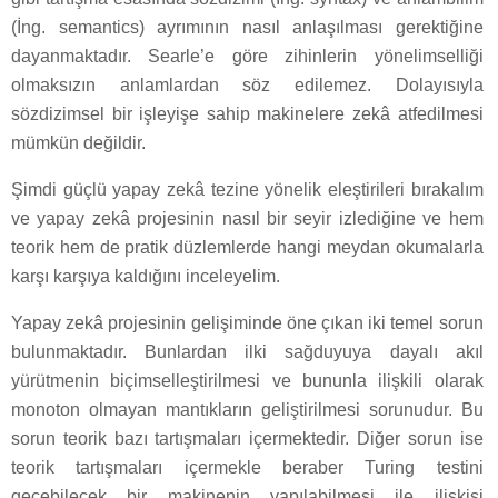
(İng. semantics) ayrımının nasıl anlaşılması gerektiğine
dayanmaktadır. Searle’e göre zihinlerin yönelimselliği
olmaksızın anlamlardan söz edilemez. Dolayısıyla
sözdizimsel bir işleyişe sahip makinelere zekâ atfedilmesi
mümkün değildir.
Şimdi güçlü yapay zekâ tezine yönelik eleştirileri bırakalım
ve yapay zekâ projesinin nasıl bir seyir izlediğine ve hem
teorik hem de pratik düzlemlerde hangi meydan okumalarla
karşı karşıya kaldığını inceleyelim.
Yapay zekâ projesinin gelişiminde öne çıkan iki temel sorun
bulunmaktadır. Bunlardan ilki sağduyuya dayalı akıl
yürütmenin biçimselleştirilmesi ve bununla ilişkili olarak
monoton olmayan mantıkların geliştirilmesi sorunudur. Bu
sorun teorik bazı tartışmaları içermektedir. Diğer sorun ise
teorik tartışmaları içermekle beraber Turing testini
geçebilecek bir makinenin yapılabilmesi ile ilişkisi