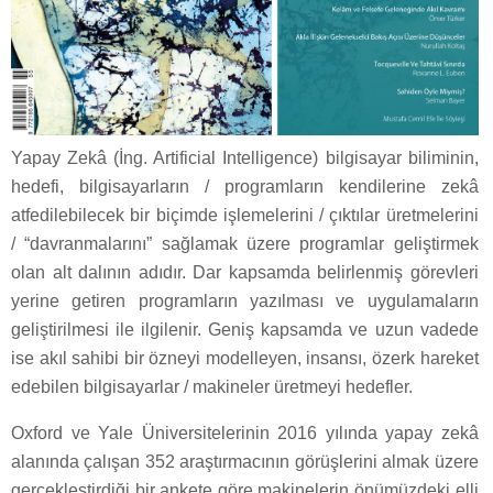
Yapay Zekâ (İng. Artificial Intelligence) bilgisayar biliminin,
hedefi, bilgisayarların / programların kendilerine zekâ
atfedilebilecek bir biçimde işlemelerini / çıktılar üretmelerini
/ “davranmalarını” sağlamak üzere programlar geliştirmek
olan alt dalının adıdır. Dar kapsamda belirlenmiş görevleri
yerine getiren programların yazılması ve uygulamaların
geliştirilmesi ile ilgilenir. Geniş kapsamda ve uzun vadede
ise akıl sahibi bir özneyi modelleyen, insansı, özerk hareket
edebilen bilgisayarlar / makineler üretmeyi hedefler.
Oxford ve Yale Üniversitelerinin 2016 yılında yapay zekâ
alanında çalışan 352 araştırmacının görüşlerini almak üzere
gerçekleştirdiği bir ankete göre makinelerin önümüzdeki elli