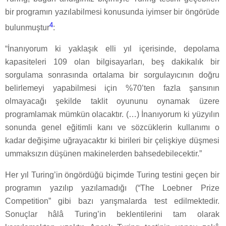
bir programın yazılabilmesi konusunda iyimser bir öngörüde
4
bulunmuştur
:
“İnanıyorum ki yaklaşık elli yıl içerisinde, depolama
kapasiteleri 109 olan bilgisayarları, beş dakikalık bir
sorgulama sonrasında ortalama bir sorgulayıcının doğru
belirlemeyi yapabilmesi için %70’ten fazla şansının
olmayacağı şekilde taklit oyununu oynamak üzere
programlamak mümkün olacaktır. (…) İnanıyorum ki yüzyılın
sonunda genel eğitimli kanı ve sözcüklerin kullanımı o
kadar değişime uğrayacaktır ki birileri bir çelişkiye düşmesi
ummaksızın düşünen makinelerden bahsedebilecektir.”
Her yıl Turing’in öngördüğü biçimde Turing testini geçen bir
programın yazılıp yazılamadığı (“The Loebner Prize
Competition” gibi bazı yarışmalarda test edilmektedir.
Sonuçlar hâlâ Turing’in beklentilerini tam olarak