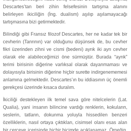
Descartes’tan beri zihin felsefesinin tartışma alanını
belirleyen ikiciliğin (İng. dualism) aşılıp aşılamayacağı
tartışmasına bizi getirmektedir.
Bilindiği gibi Fransız filozof Descartes, her ne kadar tek bir
cevherin (Tanrının) var olduğunu düşünsek de, bu cevher
fikri üzerinden zihni ve cismi (bedeni) ayrık iki ayrı cevher
olarak ele alabileceğimizi öne sürmüştür. Burada “ayrık”
terimi birisinin diğerine varlıksal olarak dayanmaması ve
dolayısıyla birisinin diğerine hiçbir surette indirgenememesi
anlamına gelmektedir. Descartes’ın bu iddiasının üç önemli
gerekçesi üzerinde kısaca duralım.
İkiciliği destekleyen ilk temel sava göre nitelcelerin (Lat.
Qualia), yani insanın bilincine vardığı renklerin, kokuların,
seslerin, tatların, dokunma yoluyla hissedilen benzeri
özelliklerin, nasıl ortaya çıktıkları, cisimsel olanı esas alan
bir çerçeve içerisinde hiçbir biçimde açıklanamaz. Örneğin,