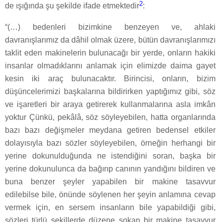
2
de ışığında şu şekilde ifade etmektedir
:
“(…) bedenleri bizimkine benzeyen ve, ahlaki
davranışlarımız da dâhil olmak üzere, bütün davranışlarımızı
taklit eden makinelerin bulunacağı bir yerde, onların hakiki
insanlar olmadıklarını anlamak için elimizde daima gayet
kesin iki araç bulunacaktır. Birincisi, onların, bizim
düşüncelerimizi başkalarına bildirirken yaptığımız gibi, söz
ve işaretleri bir araya getirerek kullanmalarına asla imkân
yoktur Çünkü, pekâlâ, söz söyleyebilen, hatta organlarında
bazı bazı değişmeler meydana getiren bedensel etkiler
dolayısıyla bazı sözler söyleyebilen, örneğin herhangi bir
yerine dokunulduğunda ne istendiğini soran, başka bir
yerine dokunulunca da bağırıp canının yandığını bildiren ve
buna benzer şeyler yapabilen bir makine tasavvur
edilebilse bile, önünde söylenen her şeyin anlamına cevap
vermek için, en sersem insanların bile yapabildiği gibi,
sözleri türlü şekillerde düzene sokan bir makine tasavvur