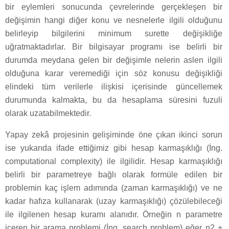
bir eylemleri sonucunda çevrelerinde gerçekleşen bir
değişimin hangi diğer konu ve nesnelerle ilgili olduğunu
belirleyip bilgilerini minimum surette değişikliğe
uğratmaktadırlar. Bir bilgisayar programı ise belirli bir
durumda meydana gelen bir değişimle nelerin aslen ilgili
olduğuna karar veremediği için söz konusu değişikliği
elindeki tüm verilerle ilişkisi içerisinde güncellemek
durumunda kalmakta, bu da hesaplama süresini fuzuli
olarak uzatabilmektedir.
Yapay zekâ projesinin gelişiminde öne çıkan ikinci sorun
ise yukarıda ifade ettiğimiz gibi hesap karmaşıklığı (İng.
computational complexity) ile ilgilidir. Hesap karmaşıklığı
belirli bir parametreye bağlı olarak formüle edilen bir
problemin kaç işlem adımında (zaman karmaşıklığı) ve ne
kadar hafıza kullanarak (uzay karmaşıklığı) çözülebileceği
ile ilgilenen hesap kuramı alanıdır. Örneğin n parametre
içeren bir arama problemi (İng. search problem) eğer n2 +