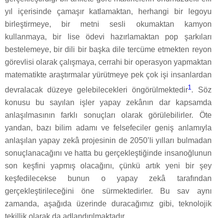
yıl içerisinde çamaşır katlamaktan, herhangi bir legoyu
birleştirmeye, bir metni sesli okumaktan kamyon
kullanmaya, bir lise ödevi hazırlamaktan pop şarkıları
bestelemeye, bir dili bir başka dile tercüme etmekten reyon
görevlisi olarak çalışmaya, cerrahi bir operasyon yapmaktan
matematikte araştırmalar yürütmeye pek çok işi insanlardan
1
devralacak düzeye gelebilecekleri öngörülmektedir
. Söz
konusu bu sayılan işler yapay zekânın dar kapsamda
anlaşılmasının farklı sonuçları olarak görülebilirler. Öte
yandan, bazı bilim adamı ve felsefeciler geniş anlamıyla
anlaşılan yapay zekâ projesinin de 2050’li yılları bulmadan
sonuçlanacağını ve hatta bu gerçekleştiğinde insanoğlunun
son keşfini yapmış olacağını, çünkü artık yeni bir şey
keşfedilecekse bunun o yapay zekâ tarafından
gerçekleştirileceğini öne sürmektedirler. Bu sav aynı
zamanda, aşağıda üzerinde duracağımız gibi, teknolojik
tekillik olarak da adlandırılmaktadır.