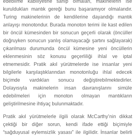
edebilme kabiliyetine sahip olmaları, makinelerin ise
kuruldukları mantık gereği bunu başaramıyor olmalarıdır.
Turing makinelerinin de kendilerine dayandığı mantık
anlayışı monotondur. Burada monoton terimi ile kast edilen
bir öncül kümesinden bir sonucun geçerli olarak (öncüller
doğruyken sonucun yanlış olamayacağı şartını sağlayarak)
çıkarılması durumunda öncül kümesine yeni öncüllerin
eklenmesinin söz konusu geçerliliği ihlal ve iptal
etmemesidir. Pratik akıl yürütmelerde ise insanlar yeni
bilgilerle karşılaştıklarından monotonluğu ihlal edecek
biçimde vardıkları sonucu değiştirebilmektedirler.
Dolayısıyla makinelerin insan davranışlarını simüle
edebilmeleri için monoton olmayan mantıkların
geliştirilmesine ihtiyaç bulunmaktadır.
Pratik akıl yürütmelerle ilgili olarak McCarthy’nin dikkat
çektiği bir diğer sorun, kendi ifade ettiği biçimiyle
“sağduyusal eylemsizlik yasası” ile ilgilidir. İnsanlar belirli