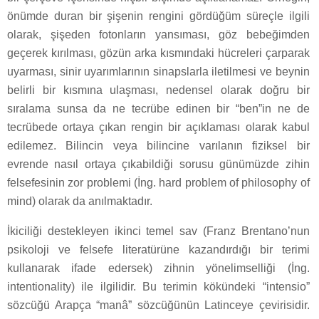
önümde duran bir şişenin rengini gördüğüm süreçle ilgili
olarak, şişeden fotonların yansıması, göz bebeğimden
geçerek kırılması, gözün arka kısmındaki hücreleri çarparak
uyarması, sinir uyarımlarının sinapslarla iletilmesi ve beynin
belirli bir kısmına ulaşması, nedensel olarak doğru bir
sıralama sunsa da ne tecrübe edinen bir “ben”in ne de
tecrübede ortaya çıkan rengin bir açıklaması olarak kabul
edilemez. Bilincin veya bilincine varılanın fiziksel bir
evrende nasıl ortaya çıkabildiği sorusu günümüzde zihin
felsefesinin zor problemi (İng. hard problem of philosophy of
mind) olarak da anılmaktadır.
İkiciliği destekleyen ikinci temel sav (Franz Brentano’nun
psikoloji ve felsefe literatürüne kazandırdığı bir terimi
kullanarak ifade edersek) zihnin yönelimselliği (İng.
intentionality) ile ilgilidir. Bu terimin kökündeki “intensio”
sözcüğü Arapça “manâ” sözcüğünün Latinceye çevirisidir.