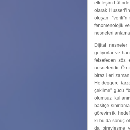
etkileşim hâlind
olarak Husserl’i
oluşan “verili”
fenomenolojik vey
nesneleri anlama
Dijital nesnele
geliyorlar ve han
felsefeden söz 
nesneleridir. Ör
biraz ileri zama
Heideggerci tarzd
çekilme” gücü “
olumsuz kullanım
basitçe sınırlam
görevim iki hedef
ki bu da sonuç ola
da bireyleşme ve