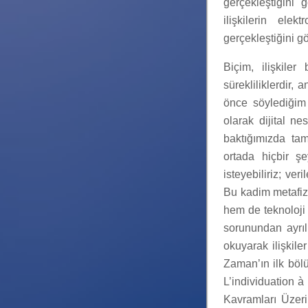
gerçekleştiğini 
ilişkilerin elek
gerçekleştiğini g
Biçim, ilişkile
sürekliliklerdir,
önce söylediğim 
olarak dijital n
baktığımızda ta
ortada hiçbir ş
isteyebiliriz; ver
Bu kadim metafiz
hem de teknoloji
sorunundan ayrı
okuyarak ilişkil
Zaman’ın ilk böl
L’individuation à
Kavramları Üzeri