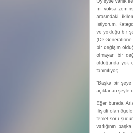
Öyleyse varlık ile
mi yoksa zeminsiz
arasındaki ikil
istiyorum. Kategor
ve yokluğu bir ş
(De Generatione e
bir değişim oldu
olmayan bir değ
olduğunda yok ol
tanımlıyor;
“Başka bir şeye 
açıklanan şeylere 
Eğer burada Arist
ilişkili olan ögele
temel soru şudur
varlığının başk