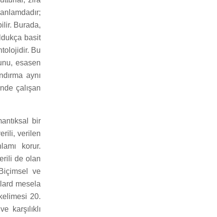
 anlamdadır;
ilir. Burada,
ldukça basit
tolojidir. Bu
bunu, esasen
andırma aynı
inde çalışan
ntıksal bir
rili, verilen
amı korur.
rili de olan
(Biçimsel ve
elard mesela
kelimesi 20.
e karşılıklı