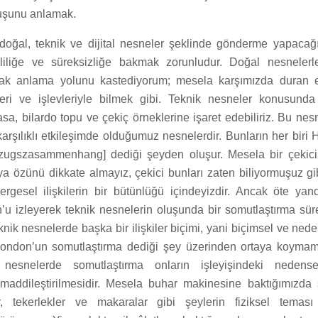
uşunu anlamak.
doğal, teknik ve dijital nesneler şeklinde gönderme yapacağ
kliliğe ve süreksizliğe bakmak zorunludur. Doğal nesnelerle
arak anlama yolunu kastediyorum; mesela karşımızda duran 
leri ve işlevleriyle bilmek gibi. Teknik nesneler konusunda
sa, bilardo topu ve çekiç örneklerine işaret edebiliriz. Bu nes
rşılıklı etkileşimde olduğumuz nesnelerdir. Bunların her biri 
Bezugszasammenhang] dediği şeyden oluşur. Mesela bir çekici
a özünü dikkate almayız, çekici bunları zaten biliyormuşuz gibi
gesel ilişkilerin bir bütünlüğü içindeyizdir. Ancak öte ya
’u izleyerek teknik nesnelerin oluşunda bir somutlaştırma sü
eknik nesnelerde başka bir ilişkiler biçimi, yani biçimsel ve neden
mondon’un somutlaştırma dediği şey üzerinden ortaya koym
k nesnelerde somutlaştırma onların işleyişindeki nedensel 
 maddileştirilmesidir. Mesela buhar makinesine baktığımızda
iler, tekerlekler ve makaralar gibi şeylerin fiziksel teması 