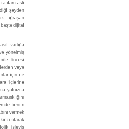
i anlam asli
ediği şeyden
rak uğraşan
aşta dijital
sıl varlığa
eye yönelmiş
nite öncesi
elerden veya
nlar için de
ra “içlerine
ma yalnızca
rmaşıklığını
ememde benim
sabını vermek
ikinci olarak
ojik işleyiş