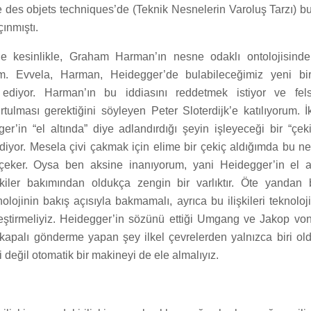
 des objets techniques’de (Teknik Nesnelerin Varoluş Tarzı) bu
ınmıştı.
nde kesinlikle, Graham Harman’ın nesne odaklı ontolojisinde
m. Evvela, Harman, Heidegger’de bulabileceğimiz yeni bi
ediyor. Harman’ın bu iddiasını reddetmek istiyor ve fels
rtulması gerektiğini söyleyen Peter Sloterdijk’e katılıyorum. İk
r’in “el altında” diye adlandırdığı şeyin işleyeceği bir “çek
diyor. Mesela çivi çakmak için elime bir çekiç aldığımda bu n
 çeker. Oysa ben aksine inanıyorum, yani Heidegger’in el a
kiler bakımından oldukça zengin bir varlıktır. Öte yandan b
lojinin bakış açısıyla bakmamalı, ayrıca bu ilişkileri teknoloji
leştirmeliyiz. Heidegger’in sözünü ettiği Umgang ve Jakop vo
kapalı gönderme yapan şey ilkel çevrelerden yalnızca biri o
i değil otomatik bir makineyi de ele almalıyız.