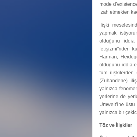
mode d’existence
izah etmekten kaç
İlişki meselesi
yapmak istiyoru
olduğunu iddia 
fetişizmi”nden ku
Harman, Heidegge
olduğunu iddia e
tüm ilişkilerden
(Zuhandene) iliş
yalnızca fenomeno
yerlerine de yer
Umwelt’ine üstü 
yalnızca bir çekic
Töz ve İlişkiler