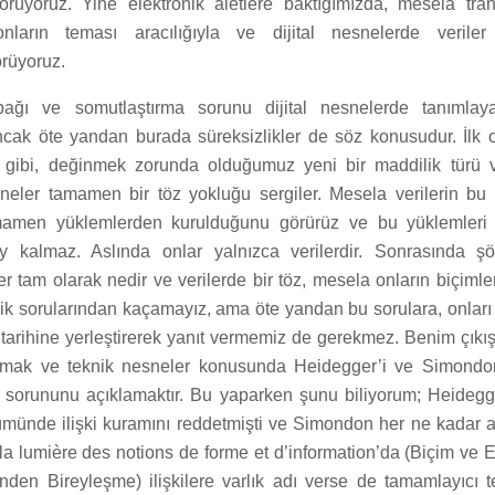
görüyoruz. Yine elektronik âletlere baktığımızda, mesela tra
tronların teması aracılığıyla ve dijital nesnelerde veriler 
örüyoruz.
r bağı ve somutlaştırma sorunu dijital nesnelerde tanımlaya
 ancak öte yandan burada süreksizlikler de söz konusudur. İlk 
gibi, değinmek zorunda olduğumuz yeni bir maddilik türü va
esneler tamamen bir töz yokluğu sergiler. Mesela verilerin bu
mamen yüklemlerden kurulduğunu görürüz ve bu yüklemleri 
ey kalmaz. Aslında onlar yalnızca verilerdir. Sonrasında ş
iler tam olarak nedir ve verilerde bir töz, mesela onların biçimle
ik sorularından kaçamayız, ama öte yandan bu sorulara, onları
 tarihine yerleştirerek yanıt vermemiz de gerekmez. Benim çıkı
lmak ve teknik nesneler konusunda Heidegger’i ve Simondo
er sorununu açıklamaktır. Bu yaparken şunu biliyorum; Heidegg
ümünde ilişki kuramını reddetmişti ve Simondon her ne kadar as
 la lumière des notions de forme et d’information’da (Biçim ve
nden Bireyleşme) ilişkilere varlık adı verse de tamamlayıcı 