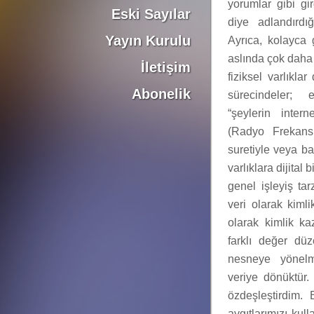
yorumlar gibi gi
Eski Sayılar
diye adlandırdı
Yayın Kurulu
Ayrıca, kolayca 
aslında çok daha 
İletişim
fiziksel varlıkla
Abonelik
sürecindeler; 
“şeylerin inter
(Radyo Frekans
suretiyle veya ba
varlıklara dijital 
genel işleyiş ta
veri olarak kiml
olarak kimlik ka
farklı değer düz
nesneye yönel
veriye dönüktür.
özdeşleştirdim.
aygıtlarımızı kull