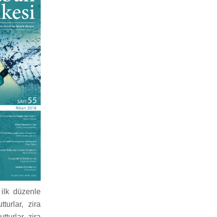
 ilk düzenle
urlar, zira
tturlar, zira