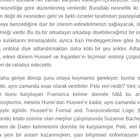
r nesnelliğe göre düzenlenmiş verilerdir. Buradaki nesnellik iki
n değil de nesneden gelir ve farklı özneler tarafından paylaşılab
neye benzediğine dair bir izlenim edinebilmenizi sağlayacak, o
örneği vardır. Bu da bir arkadaşın arkadaşı diyebileceğimiz bir on
ın kulaklarını tırmalayabilir, ayrıca bazı Heideggercilere göre 
n, ontoloji diye adlandırmaktan daha kötü bir şey yoktur. Adl
, erken dönem Husserl ve Ingarden’ın biçimsel ontoloji çizgis
eri de rahatsız edecektir.
daha geriye dönüp şunu ortaya koymamız gerekiyor; bunlar ma
bi, aynı zamanda esas olarak veridirler. Peki veri nedir? Veri; ve
e bunu karşılayan Fransızca kelime donnée hâlâ bu anl
ruşturma, mesela Hume’dan Husserl’e kadar, aynı zamanda ve
işiyle ilgilidir. Husserl’in Formal and Transcendental Logic 
ntık) kitabı üzerine olan meşhur çalışmasında Suzanne Bach
 de Daten kelimelerini donnée ile karşılamıştır. Peki, veri 
da yeni bir anlam kazanmışken, yani bilişimsel enformasyon v