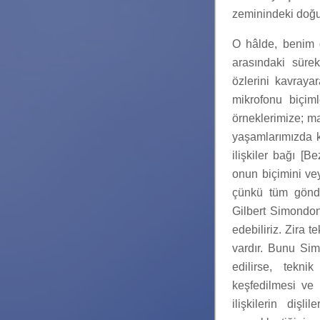
zeminindeki doğ
O hâlde, benim 
arasındaki süre
özlerini kavray
mikrofonu biçim
örneklerimize; ma
yaşamlarımızda ka
ilişkiler bağı [
onun biçimini vey
çünkü tüm gönder
Gilbert Simondon
edebiliriz. Zira t
vardır. Bunu Si
edilirse, tekni
keşfedilmesi ve
ilişkilerin dişl