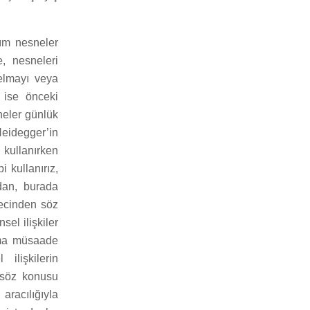
ım nesneler
, nesneleri
elmayı veya
 ise önceki
neler günlük
Heidegger’in
 kullanırken
 kullanırız,
ndan, burada
recinden söz
sel ilişkiler
ama müsaade
ilişkilerin
 söz konusu
aracılığıyla