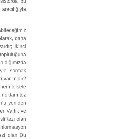
nsistorda bu
aracılığıyla
bileceğimiz
olarak, daha
rdır; ikinci
 topluluğuna
aldığımızda
öyle sormak
ri var mıdır?
 hem felsefe
ş noktam töz
n’u yeniden
er Varlık ve
li tezi olan
 Enformasyon
tezi olan Du