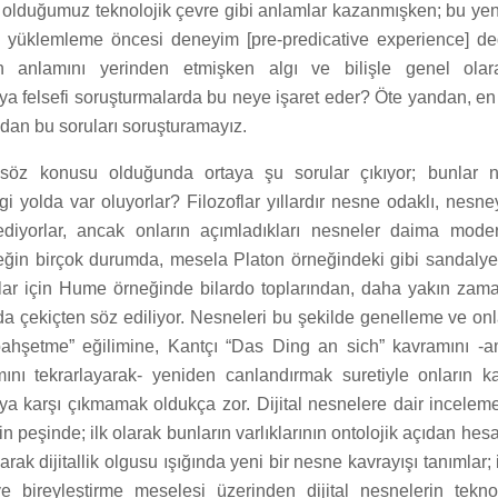
e olduğumuz teknolojik çevre gibi anlamlar kazanmışken; bu yen
n yüklemleme öncesi deneyim [pre-predicative experience] d
nin anlamını yerinden etmişken algı ve bilişle genel ola
a felsefi soruşturmalarda bu neye işaret eder? Öte yandan, en b
dan bu soruları soruşturamayız.
r söz konusu olduğunda ortaya şu sorular çıkıyor; bunlar na
gi yolda var oluyorlar? Filozoflar yıllardır nesne odaklı, nesn
ediyorlar, ancak onların açımladıkları nesneler daima moder
neğin birçok durumda, mesela Platon örneğindeki gibi sandaly
nlar için Hume örneğinde bilardo toplarından, daha yakın zama
a çekiçten söz ediliyor. Nesneleri bu şekilde genelleme ve onla
bahşetme” eğilimine, Kantçı “Das Ding an sich” kavramını -a
ını tekrarlayarak- yeniden canlandırmak suretiyle onların ka
aya karşı çıkmamak oldukça zor. Dijital nesnelere dair incel
in peşinde; ilk olarak bunların varlıklarının ontolojik açıdan he
rak dijitallik olgusu ışığında yeni bir nesne kavrayışı tanımlar; 
 bireyleştirme meselesi üzerinden dijital nesnelerin teknol