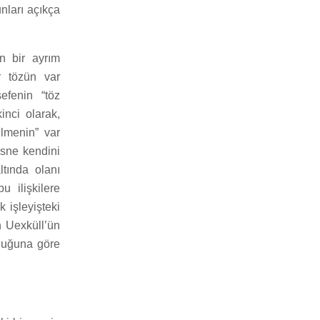
nları açıkça
n bir ayrım
r tözün var
efenin “töz
inci olarak,
ilmenin” var
esne kendini
ltında olanı
u ilişkilere
k işleyişteki
n Uexküll’ün
lduğuna göre