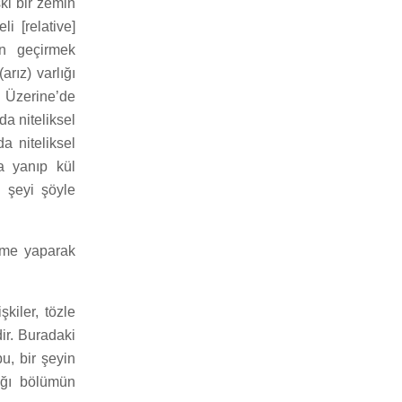
şki bir zemin
i [relative]
en geçirmek
arız) varlığı
ş Üzerine’de
a niteliksel
a niteliksel
a yanıp kül
i şeyi şöyle
erme yaparak
şkiler, tözle
ldir. Buradaki
u, bir şeyin
ığı bölümün