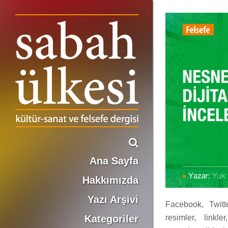
NESNE VE İLİŞKİ – DİJİTAL NESNELERİN İNCELENMESİ GİRİŞİMİ
Ana Sayfa
Hakkımızda
Yazı Arşivi
Facebook, Twitt
Kategoriler
resimler, linkl