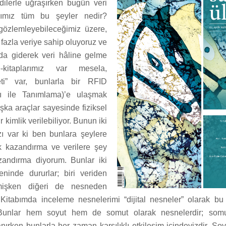
rdilerle uğraşırken bugün veri
ğımız tüm bu şeyler nedir?
gözlemleyebileceğimiz üzere,
fazla veriye sahip oluyoruz ve
r da giderek veri hâline gelme
e-kitaplarımız var mesela,
neti” var, bunlarla bir RFID
ı ile Tanımlama)’e ulaşmak
şka araçlar sayesinde fiziksel
bir kimlik verilebiliyor. Bunun iki
rzı var ki ben bunlara şeylere
ik kazandırma ve verilere şey
zandırma diyorum. Bunlar iki
eninde dururlar; biri veriden
mişken diğeri de nesneden
 Kitabımda inceleme nesnelerimi “dijital nesneler” olarak bu
 Bunlar hem soyut hem de somut olarak nesnelerdir; somutt
anırken bunlarla her zaman karşılıklı etkileşim içindeyizdir. Soyu