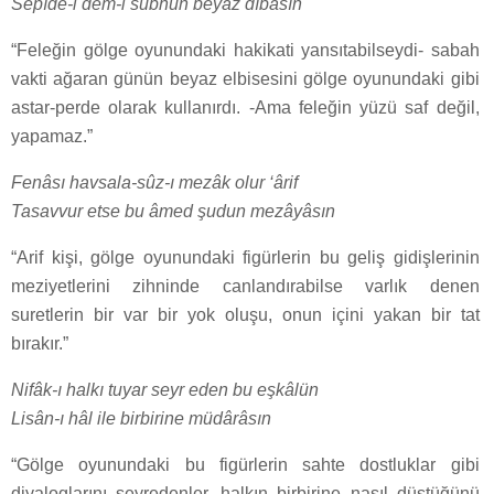
Sepîde-i dem-i subhun beyâz dîbâsın
“Feleğin gölge oyunundaki hakikati yansıtabilseydi- sabah
vakti ağaran günün beyaz elbisesini gölge oyunundaki gibi
astar-perde olarak kullanırdı. -Ama feleğin yüzü saf değil,
yapamaz.”
Fenâsı havsala-sûz-ı mezâk olur ‘ârif
Tasavvur etse bu âmed şudun mezâyâsın
“Arif kişi, gölge oyunundaki figürlerin bu geliş gidişlerinin
meziyetlerini zihninde canlandırabilse varlık denen
suretlerin bir var bir yok oluşu, onun içini yakan bir tat
bırakır.”
Nifâk-ı halkı tuyar seyr eden bu eşkâlün
Lisân-ı hâl ile birbirine müdârâsın
“Gölge oyunundaki bu figürlerin sahte dostluklar gibi
diyaloglarını seyredenler, halkın birbirine nasıl düştüğünü