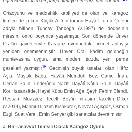
eğlencesini lütfen bir parça himaye etmenizi rica ederim.”
Ortaoyunu ve meddahlık kabiliyeti de olan ve Karagöz
filmleri de çeken Küçük Ali’nin torunu Hayâlî Torun Çelebi
adıyla bilinen Tuncay Tanboğa (v.1997) de dedesinin
mirasını ömrü boyunca yaşatmıştır. Son dönemde Ünver
Oral’ın gayretleriyle Karagöz oyunundaki hikmet anlayışı
yeniden önemsenmiştir. Ünver Oral kadim geleneğin
muhtevasına uygun, ama modern tarzda yeni perde
15
gazelleri yazmıştır
Geçmişin büyük ustaları olan Hâfız
Aşkî, Müştak Baba, Hayâlî Memduh Bey, Camcı İrfan,
Cerrah Salih, Enderûnlu Nazif, Hayâlî Kâtib Salih, Hayâlî
Kör Hasanzâde, Hayal Küpü Emin Ağa, Şeyh Fehim Efendi,
Ressam Muazzez, Tecelli Bey’in mirasını Tacettin Diker
(v.2014), Mahmut Hazım Kısakürek, Nevzat Açıkgöz, Osman
Ezgi, Suat Veral, Emin Şenyer gibi sanatçılar devralmıştır.
a. Bir Tasavvuf Temsili Olarak Karagöz Oyunu