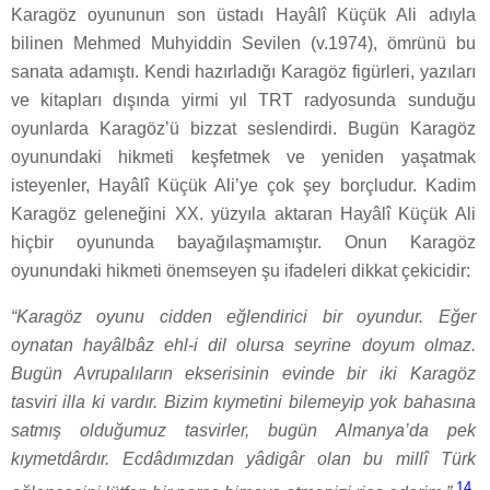
Karagöz oyununun son üstadı Hayâlî Küçük Ali adıyla
bilinen Mehmed Muhyiddin Sevilen (v.1974), ömrünü bu
sanata adamıştı. Kendi hazırladığı Karagöz figürleri, yazıları
ve kitapları dışında yirmi yıl TRT radyosunda sunduğu
oyunlarda Karagöz’ü bizzat seslendirdi. Bugün Karagöz
oyunundaki hikmeti keşfetmek ve yeniden yaşatmak
isteyenler, Hayâlî Küçük Ali’ye çok şey borçludur. Kadim
Karagöz geleneğini XX. yüzyıla aktaran Hayâlî Küçük Ali
hiçbir oyununda bayağılaşmamıştır. Onun Karagöz
oyunundaki hikmeti önemseyen şu ifadeleri dikkat çekicidir:
“Karagöz oyunu cidden eğlendirici bir oyundur. Eğer
oynatan hayâlbâz ehl-i dil olursa seyrine doyum olmaz.
Bugün Avrupalıların ekserisinin evinde bir iki Karagöz
tasviri illa ki vardır. Bizim kıymetini bilemeyip yok bahasına
satmış olduğumuz tasvirler, bugün Almanya’da pek
kıymetdârdır. Ecdâdımızdan yâdigâr olan bu millî Türk
14