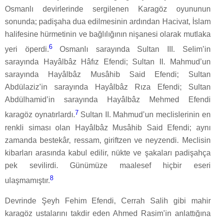
Osmanlı devirlerinde sergilenen Karagöz oyununun
sonunda; padişaha dua edilmesinin ardından Hacivat, İslam
halifesine hürmetinin ve bağlılığının nişanesi olarak mutlaka
6
yeri öperdi.
Osmanlı sarayında Sultan III. Selim’in
sarayında Hayâlbâz Hâfız Efendi; Sultan II. Mahmud’un
sarayında Hayâlbâz Musâhib Said Efendi; Sultan
Abdülaziz’in sarayında Hayâlbâz Rıza Efendi; Sultan
Abdülhamid’in sarayında Hayâlbâz Mehmed Efendi
7
karagöz oynatırlardı.
Sultan II. Mahmud’un meclislerinin en
renkli siması olan Hayâlbâz Musâhib Said Efendi; aynı
zamanda bestekâr, ressam, giriftzen ve neyzendi. Meclisin
kibarları arasında kabul edilir, nükte ve şakaları padişahça
pek sevilirdi. Günümüze maalesef hiçbir eseri
8
ulaşmamıştır.
Devrinde Şeyh Fehim Efendi, Cerrah Salih gibi mahir
karagöz ustalarını takdir eden Ahmed Rasim’in anlattığına