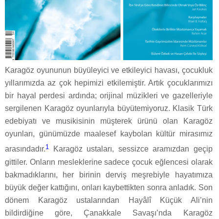
Karagöz oyununun büyüleyici ve etkileyici havası, çocukluk
yıllarımızda az çok hepimizi etkilemiştir. Artık çocuklarımızı
bir hayal perdesi ardında; orijinal müzikleri ve gazelleriyle
sergilenen Karagöz oyunlarıyla büyütemiyoruz. Klasik Türk
edebiyatı ve musikisinin müşterek ürünü olan Karagöz
oyunları, günümüzde maalesef kaybolan kültür mirasımız
1
arasındadır.
Karagöz ustaları, sessizce aramızdan geçip
gittiler. Onların mesleklerine sadece çocuk eğlencesi olarak
bakmadıklarını, her birinin derviş meşrebiyle hayatımıza
büyük değer kattığını, onları kaybettikten sonra anladık. Son
dönem Karagöz ustalarından Hayâlî Küçük Ali’nin
bildirdiğine göre, Çanakkale Savaşı’nda Karagöz