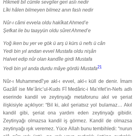
Hikmeti bil cümle sevgiler geri aslı nedir
Lîki hâlen bilmeyen bilmez anın faslı nedir
Nûr-ı câmi evvela oldu hakîkat Ahmed’e
Şefkat ile bu taayyün oldu sûret Ahmed’e
Yoğ iken bu yer ve gök ü arş ü kürs ü nefs ü cân
Yedi bin yıl andan evvel Mustafa oldu nişân
Halvet edip nûr olan kandîle girdi Mustafa
21
Yedi bin yıl anda durdu mâye gördü Mustafa
Nûr-ı Muhammedî’ye akl-ı evvel, akl-ı küll de denir. İmam
Gazâlî ise Me’âric’ul-Kuds Fî Medâric-i Ma’rifet’in-Nefs adlı
eserinde kandil ve zeytinyağı metaforunu akıl ve şeriat
ilişkisiyle açıklıyor: “Bil ki, akıl şeriatsız yol bulamaz… Akıl
kandil gibi, şeriat ona yardım eden zeytinyağı gibidir.
Zeytinyağı olmazsa kandil iş görmez. Kandil de olmazsa
zeytinyağı ışık veremez. Yüce Allah bunu tembihledi: “nurun