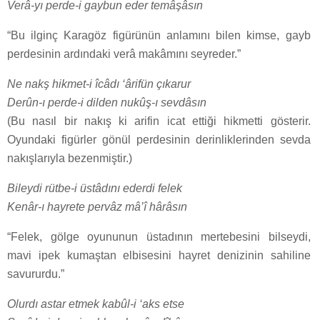
Verâ-yı perde-i gaybun eder temâşâsın
“Bu ilginç Karagöz figürünün anlamını bilen kimse, gayb
perdesinin ardındaki verâ makâmını seyreder.”
Ne nakş hikmet-i îcâdı ‘ârifün çıkarur
Derûn-ı perde-i dilden nukûş-ı sevdâsın
(Bu nasıl bir nakış ki arifin icat ettiği hikmetti gösterir.
Oyundaki figürler gönül perdesinin derinliklerinden sevda
nakışlarıyla bezenmiştir.)
Bileydi rütbe-i üstâdını ederdi felek
Kenâr-ı hayrete pervâz mâ’î hârâsın
“Felek, gölge oyununun üstadının mertebesini bilseydi,
mavi ipek kumaştan elbisesini hayret denizinin sahiline
savururdu.”
Olurdı astar etmek kabûl-i ‘aks etse