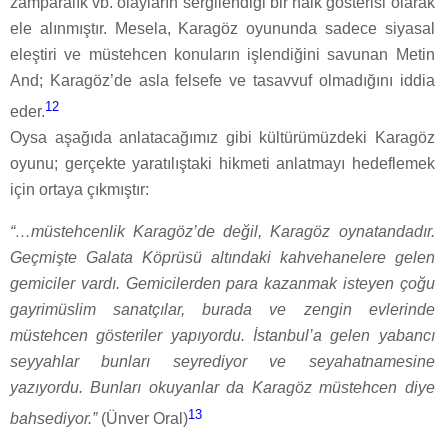
zamparalık vb. olayların sergilendiği bir halk gösterisi olarak
ele alınmıştır. Mesela, Karagöz oyununda sadece siyasal
eleştiri ve müstehcen konuların işlendiğini savunan Metin
And; Karagöz’de asla felsefe ve tasavvuf olmadığını iddia
12
eder.
Oysa aşağıda anlatacağımız gibi kültürümüzdeki Karagöz
oyunu; gerçekte yaratılıştaki hikmeti anlatmayı hedeflemek
için ortaya çıkmıştır:
“…müstehcenlik Karagöz’de değil, Karagöz oynatandadır.
Geçmişte Galata Köprüsü altındaki kahvehanelere gelen
gemiciler vardı. Gemicilerden para kazanmak isteyen çoğu
gayrimüslim sanatçılar, burada ve zengin evlerinde
müstehcen gösteriler yapıyordu. İstanbul’a gelen yabancı
seyyahlar bunları seyrediyor ve seyahatnamesine
yazıyordu. Bunları okuyanlar da Karagöz müstehcen diye
13
bahsediyor.”
(Ünver Oral)