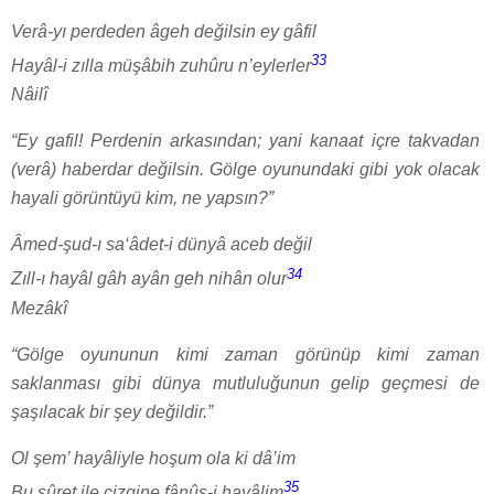
Verâ-yı perdeden âgeh değilsin ey gâfil
33
Hayâl-i zılla müşâbih zuhûru n’eylerler
Nâilî
“Ey gafil! Perdenin arkasından; yani kanaat içre takvadan
(verâ) haberdar değilsin. Gölge oyunundaki gibi yok olacak
hayali görüntüyü kim, ne yapsın?”
Âmed-şud-ı sa‘âdet-i dünyâ aceb değil
34
Zıll-ı hayâl gâh ayân geh nihân olur
Mezâkî
“Gölge oyununun kimi zaman görünüp kimi zaman
saklanması gibi dünya mutluluğunun gelip geçmesi de
şaşılacak bir şey değildir.”
Ol şem’ hayâliyle hoşum ola ki dâ’im
35
Bu sûret ile çizgine fânûs-i hayâlim