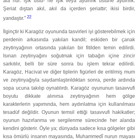
alâ nûr: ışık üstü- ne ışık veya aydınlık üstüne aydınlık.
Şeriat dıştan akıl, akıl da içerden şeriattır; ikisi birdir,
22
yandaştır.”
İlginçtir ki Karagöz oyununda tasvirleri iyi gösterebilmek için
perdenin arkasında yakılan kandil; eskiden bir çanak
zeytinyağının ortasında yakılan bir fitilden temin edilirdi.
Isınan zeytinyağını soğutmak için tabağın içine zincir
sarkıtılır, belli bir süre sonra bu işlem tekrar edilirdi.
Karagöz, Hacivat ve diğer tiplerin figürleri de eritilmiş mum
ve zeytinyağıyla saydamlaştırıldıktan sonra, perde ardında
sopa ucuna takılıp oynatılırdı. Karagöz oyununun tasavvufi
boyutu dikkate alınırsa zeytinyağının hem gölge
karakterlerin yapımında, hem aydınlatma için kullanılması
tesadüf değildir. Oyunun temsil ettiği tasavvufi hakikatler;
oyunun hazırlanma ve sergilenme sürecinde her alanda
kendini gösterir. Öyle ya; dünyada sadece kısa gölgeler gibi
kısa ömürlü insanın mayasında, Muhammedî nurun mayası