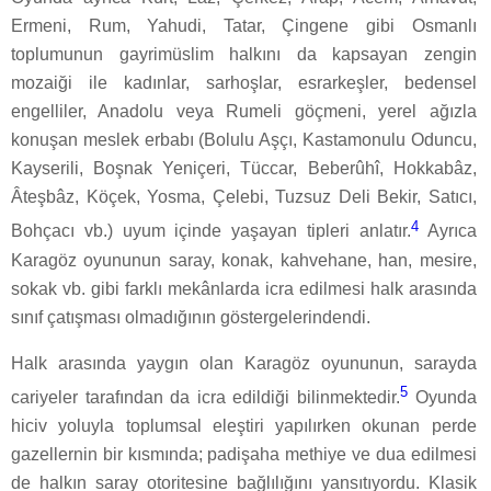
Ermeni, Rum, Yahudi, Tatar, Çingene gibi Osmanlı
toplumunun gayrimüslim halkını da kapsayan zengin
mozaiği ile kadınlar, sarhoşlar, esrarkeşler, bedensel
engelliler, Anadolu veya Rumeli göçmeni, yerel ağızla
konuşan meslek erbabı (Bolulu Aşçı, Kastamonulu Oduncu,
Kayserili, Boşnak Yeniçeri, Tüccar, Beberûhî, Hokkabâz,
Âteşbâz, Köçek, Yosma, Çelebi, Tuzsuz Deli Bekir, Satıcı,
4
Bohçacı vb.) uyum içinde yaşayan tipleri anlatır.
Ayrıca
Karagöz oyununun saray, konak, kahvehane, han, mesire,
sokak vb. gibi farklı mekânlarda icra edilmesi halk arasında
sınıf çatışması olmadığının göstergelerindendi.
Halk arasında yaygın olan Karagöz oyununun, sarayda
5
cariyeler tarafından da icra edildiği bilinmektedir.
Oyunda
hiciv yoluyla toplumsal eleştiri yapılırken okunan perde
gazellernin bir kısmında; padişaha methiye ve dua edilmesi
de halkın saray otoritesine bağlılığını yansıtıyordu. Klasik