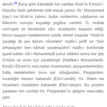
18
denilir.
Buna göre kâinattaki her varlıkta Allah’ın Esmaü’l-
Hüsnâsı farklı şekillerde sıfat olarak yansır. Hz. Muhammed
(sav.) ise Allah’ın zatının, bütün isimlerinin, sıfatlarının ve
fiillerinin nuruyla kuşattığı yegâne varlıktır. O, mutlak
cem’iyyet ve kendisiyle zât-ı ahadiyetin taayyün ettiği;
birinci taayyün mertebesinin sahibi, ekmel insandır. “Allah’ın
yarattığı ilk şey benim nûrumdur” hadîs-i şerîfi ve “Sen
olmasaydın ben kâinatı yaratmazdım” hadîs-i kutsîsinde
işaret edilen nûr-ı Muhammedî zuhur ettikten sonra her şey
O’ndan ve onun için yaratılmıştır (Hakîkat-i Muhammedî).
Resûl-i Ekrem’in nuru bütün insanlardan, peygamberlerden,
hatta meleklerden önce var olduğundan, Peygamber,
insanlığın manevi babasıdır (Ebü’l-ervâh). Hz. Âdem ise
insanların maddeten babasıdır (Ebü’l-beşer). Bu yüzden
yaratılan her canlıda Hz. Peygamber’in gölgesi mevcuttur,
yani: