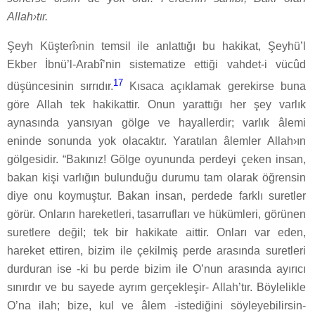
Allah›tır.
Şeyh Küşterî›nin temsil ile anlattığı bu hakikat, Şeyhü’l
Ekber İbnü’l-Arabî’nin sistematize ettiği vahdet-i vücûd
17
düşüncesinin sırrıdır.
Kısaca açıklamak gerekirse buna
göre Allah tek hakikattir. Onun yarattığı her şey varlık
aynasında yansıyan gölge ve hayallerdir; varlık âlemi
eninde sonunda yok olacaktır. Yaratılan âlemler Allah›ın
gölgesidir. “Bakınız! Gölge oyununda perdeyi çeken insan,
bakan kişi varlığın bulunduğu durumu tam olarak öğrensin
diye onu koymuştur. Bakan insan, perdede farklı suretler
görür. Onların hareketleri, tasarrufları ve hükümleri, görünen
suretlere değil; tek bir hakikate aittir. Onları var eden,
hareket ettiren, bizim ile çekilmiş perde arasında suretleri
durduran ise -ki bu perde bizim ile O’nun arasında ayırıcı
sınırdır ve bu sayede ayrım gerçekleşir- Allah’tır. Böylelikle
O’na ilah; bize, kul ve âlem -istediğini söyleyebilirsin-