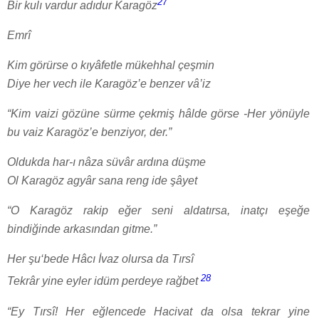
27
Bir kulı vardur adıdur Karagöz
Emrî
Kim görürse o kıyâfetle mükehhal çeşmin
Diye her vech ile Karagöz’e benzer vâ’iz
“Kim vaizi gözüne sürme çekmiş hâlde görse -Her yönüyle
bu vaiz Karagöz’e benziyor, der.”
Oldukda har-ı nâza süvâr ardına düşme
Ol Karagöz agyâr sana reng ide şâyet
“O Karagöz rakip eğer seni aldatırsa, inatçı eşeğe
bindiğinde arkasından gitme.”
Her şu‘bede Hâcı İvaz olursa da Tırsî
28
Tekrâr yine eyler idüm perdeye rağbet
“Ey Tırsî! Her eğlencede Hacivat da olsa tekrar yine