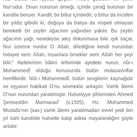
Nur’udur. Onun nurunun örneği, içinde çerağ bulunan bir
kandile benzer. Kandil, bir billur içindedir; o billur da inciden
bir yıldız gibidir ki, doğuya da batıya da nispeti olmayan
bereketli bir zeytin ağacının yağından yakılır. Bu zeytin
ağacının yağı, neredeyse ateş dokunmasa bile ışık saçar.
Nur üzerine nurdur O. Allah, dilediğine kendi nurundan
hidayet verir. Allah, insanlara örnekler verir. Allah her şeyi
bilir.” ifadelerinin bâtıni tefsirinde ayetteki nurun; nûr-ı
Muhammedî olduğu konusunda bütün mutasavvıflar
hemfikirdir. Nûr-ı Muhammedî, bütün sevgilerin kaynağıdır
ve eşyanın hakikati O’nu sevmekle anlaşılır. Varlık âlemi
O’nun nurundan yaratılmıştır. Halvetiyye pîrlerinden Ahmed
Şemseddin Marmaravî (v.1505), Hz. Muhammed
Mustafa’nın (sav.) varlık âlemi yaratılmadan evvel yedi bin
yıl ilahi kandilde halvette kalıp adeta mayalandığını şöyle
anlatır: