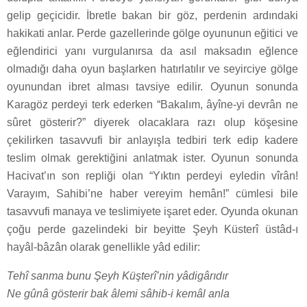
gelip geçicidir. İbretle bakan bir göz, perdenin ardındaki
hakikati anlar. Perde gazellerinde gölge oyununun eğitici ve
eğlendirici yanı vurgulanırsa da asıl maksadın eğlence
olmadığı daha oyun başlarken hatırlatılır ve seyirciye gölge
oyunundan ibret alması tavsiye edilir. Oyunun sonunda
Karagöz perdeyi terk ederken “Bakalım, âyîne-yi devrân ne
sûret gösterir?” diyerek olacaklara razı olup köşesine
çekilirken tasavvufi bir anlayışla tedbiri terk edip kadere
teslim olmak gerektiğini anlatmak ister. Oyunun sonunda
Hacivat’ın son repliği olan “Yıktın perdeyi eyledin vîrân!
Varayım, Sahibi’ne haber vereyim hemân!” cümlesi bile
tasavvufi manaya ve teslimiyete işaret eder. Oyunda okunan
çoğu perde gazelindeki bir beyitte Şeyh Küsterî üstâd-ı
hayâl-bâzân olarak genellikle yâd edilir:
Tehî sanma bunu Şeyh Küşterî’nin yâdigârıdır
Ne gûnâ gösterir bak âlemi sâhib-i kemâl anla