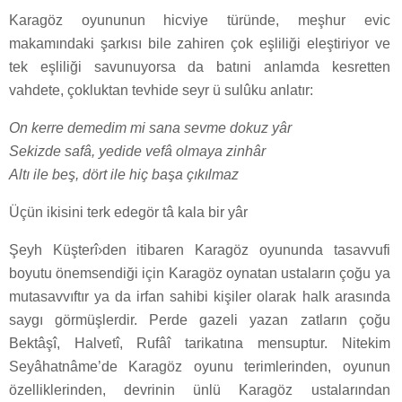
Karagöz oyununun hicviye türünde, meşhur evic
makamındaki şarkısı bile zahiren çok eşliliği eleştiriyor ve
tek eşliliği savunuyorsa da batıni anlamda kesretten
vahdete, çokluktan tevhide seyr ü sulûku anlatır:
On kerre demedim mi sana sevme dokuz yâr
Sekizde safâ, yedide vefâ olmaya zinhâr
Altı ile beş, dört ile hiç başa çıkılmaz
Üçün ikisini terk edegör tâ kala bir yâr
Şeyh Küşterî›den itibaren Karagöz oyununda tasavvufi
boyutu önemsendiği için Karagöz oynatan ustaların çoğu ya
mutasavvıftır ya da irfan sahibi kişiler olarak halk arasında
saygı görmüşlerdir. Perde gazeli yazan zatların çoğu
Bektâşî, Halvetî, Rufâî tarikatına mensuptur. Nitekim
Seyâhatnâme’de Karagöz oyunu terimlerinden, oyunun
özelliklerinden, devrinin ünlü Karagöz ustalarından