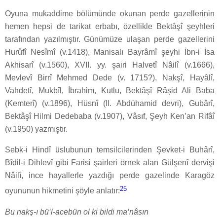
Oyuna mukaddime bölümünde okunan perde gazellerinin
hemen hepsi de tarikat erbabı, özellikle Bektâşî şeyhleri
tarafından yazılmıştır. Günümüze ulaşan perde gazellerini
Hurûfî Nesîmî (v.1418), Manisalı Bayrâmî şeyhi İbn-i İsa
Akhisarî (v.1560), XVII. yy. şairi Halvetî Nâilî (v.1666),
Mevlevî Birrî Mehmed Dede (v. 1715?), Nakşî, Hayâlî,
Vahdetî, Mukbîl, İbrahim, Kutlu, Bektâşî Râşid Ali Baba
(Kemterî) (v.1896), Hüsnî (II. Abdühamid devri), Gubârî,
Bektâşî Hilmi Dedebaba (v.1907), Vâsıf, Şeyh Ken’an Rifâî
(v.1950) yazmıştır.
Sebk-i Hindî üslubunun temsilcilerinden Şevket-i Buhârî,
Bîdil-i Dihlevî gibi Farisi şairleri örnek alan Gülşenî dervişi
Nâilî, ince hayallerle yazdığı perde gazelinde Karagöz
25
oyununun hikmetini şöyle anlatır:
Bu nakş-ı bü’l-acebün ol ki bildi ma‘nâsın