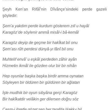
Şeyh Ken’an Rifâî’nin Dîvânçe’sindeki perde gazeli
şöyledir:
Şem’a yakdım perde kurdum gösterem zıll u hayâl
Karagöz’de söylenir ammâ misâl-i bâ-kemâl
Karagöz deyip de geçme bir hakîkat bil onu
Şem’ası rûh perdesi dünyâ-yı fânî bil onu
Muhtelif envâ’ u eşkâl perdeden zâhir ayân
Hizmetin ikmâl ile gözden olur bir bir nihân
Hep oyunlar başka başka birdir amma oynatan
Söyleyen bir öldüren bir güldüren bir ağlatan
İşte mudhik bir oyun sıbyâna gerçi Karagöz
Bir hakîkatdir velâkin ger dilersen doğru söz
Çeşm-i ibretle gözet sen her tarafda Hakk›ı bil