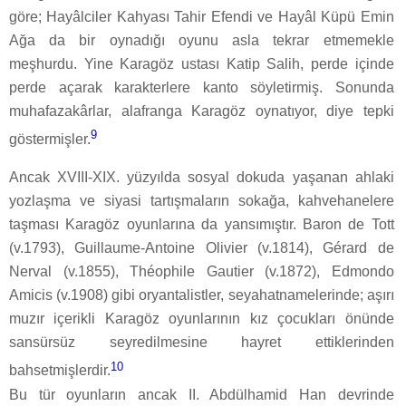
göre; Hayâlciler Kahyası Tahir Efendi ve Hayâl Küpü Emin
Ağa da bir oynadığı oyunu asla tekrar etmemekle
meşhurdu. Yine Karagöz ustası Katip Salih, perde içinde
perde açarak karakterlere kanto söyletirmiş. Sonunda
muhafazakârlar, alafranga Karagöz oynatıyor, diye tepki
9
göstermişler.
Ancak XVIII-XIX. yüzyılda sosyal dokuda yaşanan ahlaki
yozlaşma ve siyasi tartışmaların sokağa, kahvehanelere
taşması Karagöz oyunlarına da yansımıştır. Baron de Tott
(v.1793), Guillaume-Antoine Olivier (v.1814), Gérard de
Nerval (v.1855), Théophile Gautier (v.1872), Edmondo
Amicis (v.1908) gibi oryantalistler, seyahatnamelerinde; aşırı
muzır içerikli Karagöz oyunlarının kız çocukları önünde
sansürsüz seyredilmesine hayret ettiklerinden
10
bahsetmişlerdir.
Bu tür oyunların ancak II. Abdülhamid Han devrinde