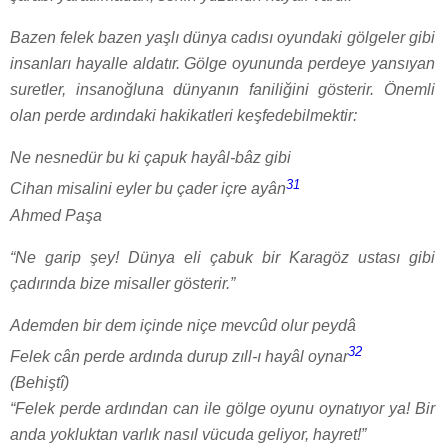
Bazen felek bazen yaşlı dünya cadısı oyundaki gölgeler gibi
insanları hayalle aldatır. Gölge oyununda perdeye yansıyan
suretler, insanoğluna dünyanın faniliğini gösterir. Önemli
olan perde ardındaki hakikatleri keşfedebilmektir:
Ne nesnedür bu ki çapuk hayâl-bâz gibi
31
Cihan misalini eyler bu çader içre ayân
Ahmed Paşa
“Ne garip şey! Dünya eli çabuk bir Karagöz ustası gibi
çadırında bize misaller gösterir.”
Ademden bir dem içinde niçe mevcûd olur peydâ
32
Felek cân perde ardında durup zıll-ı hayâl oynar
(Behiştî)
“Felek perde ardından can ile gölge oyunu oynatıyor ya! Bir
anda yokluktan varlık nasıl vücuda geliyor, hayret!”