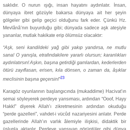
saklıdır. O nurun ışığı, insan hayatını aydınlatır. İnsan,
dünyaya ibret gözüyle bakarsa dünyaya ait her şeyin
gölgeler gibi gelip geçici olduğunu fark eder. Çünkü Hz.
Mevlânâ’nın buyurduğu gibi; dünyada sadece aşk ateşiyle
yananlar, mutlak hakikate erip ölümsüz olacaktır:
“Aşk, seni kandildeki yağ gibi yakıp yandırsa, ne mutlu
sana! O yanışla, etrafındakilere yararlı olursun; karanlıkları
aydınlatırsın! Aşkın, başına getirdiği gamlardan, kederlerden
ötürü zayıflasan, erisen, kıla dönsen, o zaman da, âşıklar
23
meclisinin başına geçersin!”
Karagöz oyunlarının başlangıcında (mukaddime) Hacivat’ın
semai söyleyerek perdeye yansıması, ardından “Ooof, Hayy
Hakk!” diyerek Allah’ı zikretmesinin ardından okuduğu
“perde gazelleri”, vahdet-i vücûd nazariyesini anlatır. Perde
gazellerinde Allah’ın varlık âlemiyle ilişkisi, didaktik bir
üslupla aktarılır. Perdeye yansıyan görüntüler gibi dünya