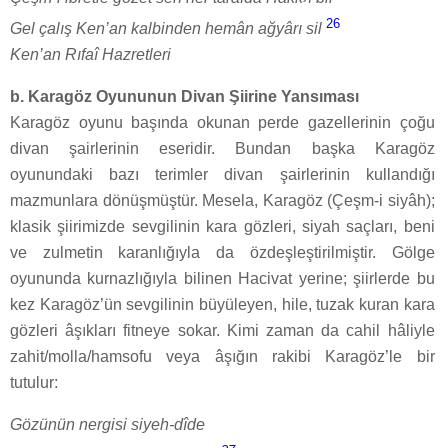
26
Gel çalış Ken’an kalbinden hemân ağyârı sil
Ken’an Rıfaî Hazretleri
b. Karagöz Oyununun Divan Şiirine Yansıması
Karagöz oyunu başında okunan perde gazellerinin çoğu
divan şairlerinin eseridir. Bundan başka Karagöz
oyunundaki bazı terimler divan şairlerinin kullandığı
mazmunlara dönüşmüştür. Mesela, Karagöz (Çeşm-i siyâh);
klasik şiirimizde sevgilinin kara gözleri, siyah saçları, beni
ve zulmetin karanlığıyla da özdeşleştirilmiştir. Gölge
oyununda kurnazlığıyla bilinen Hacivat yerine; şiirlerde bu
kez Karagöz’ün sevgilinin büyüleyen, hile, tuzak kuran kara
gözleri âşıkları fitneye sokar. Kimi zaman da cahil hâliyle
zahit/molla/hamsofu veya âşığın rakibi Karagöz’le bir
tutulur:
Gözünün nergisi siyeh-dîde