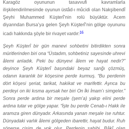
Karagöz oyununun tasavvufi kavramlarla
ilişkilendirilmesinde oyunun üstâd-ı mûcidi olan Nakşibendî
Şeyhi Muhammed Küşterî’nin rolü büyüktür. Acem
diyarından Bursa’ya gelen Şeyh Küşterî’nin gölge oyununu
16
icadı hakkında şöyle bir rivayet vardır:
Şeyh Küşterî bir gün manevi sohbetini bitirdikten sonra
müritlerinden biri ona “Üstadım, sohbetiniz sayesinde uhrevi
âlemi anladık. Peki bu dünyevi âlem ve hayat nedir?”
deyince Şeyh Küşterî başındaki beyaz sarığı çözmüş,
odanın karanlık bir köşesine perde kurmuş. “Bu perdenin
dört köşesi şeriat, tarikat, hakikat ve marifettir. Ayrıca bu
perdeyi on iki kısma ayırsak her biri On İki İmam’ı simgeler.”
Sonra perde ardına bir meşale (şem’a) yakıp elini perde
ardına tutar ve gölge yapar. “İşte bu perde Cenab-ı Hakk ile
aramıza giren dünyadır. Arkasında yanan meşale ise ruhtur.
Dünyadaki varlık âlemi gölgeden ibarettir, hayat budur. Ruh
sönerse cisim de yok olur. Perdenin sahibi, Bâkî olan