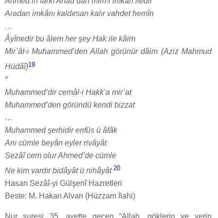
Ahmed’in farkı Ahad’dan mîm-i imkân iledir
Aradan imkânı kaldırsan kalır vahdet hemîn
…
Âyînedir bu âlem her şey Hak ile kâim
Mir’ât-ı Muhammed’den Allah görünür dâim (Aziz Mahmud
19
Hüdâî)
*
Muhammed’dir cemâl-i Hakk’a mir’at
Muhammed’den göründü kendi bizzat
…
Muhammed şerhidir enfüs ü âfâk
Anı cümle beyân eyler rivâyât
Sezâî cem olur Ahmed’de cümle
20
Ne kim vardır bidâyât ü nihâyât
Hasan Sezâî-yi Gülşenî Hazretleri
Beste: M. Hakan Alvan (Hüzzam İlahi)
Nur suresi 35. ayette geçen “Allah, göklerin ve yerin