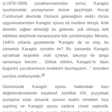
(s.1876-1909) yasaklanmasından sonra; Karagöz
oyunlarındaki yozlaşmanın önüne geçilmiştir. Ancak
Cumhuriyet devrinde Osmanlı geleneğinin redd-i mirası
uygulamalarından Karagöz oyunu da nasibini almıştı. Artık
devletin rağbet etmediği bu gelenek; yok olmaya terk
edilirken aleyhinde kampanyalar bile yürütülmüştür. Mesela,
1940’lı yıllarda gazetelerde “Karagöz de ne imiş, bu
zamanda Karagöz oynatılır mı? Bu zamanda Karagöz
oynatmak keşkekle viski içmeye, takunya ile tango
oynamaya benzer… Dikkat edelim, Karagöz’le falan
bugünkü çocuklarımızın zevklerini bozmayalım…” türünden
11
yazılara rastlanıyordu.
Günümüzde Karagöz oyunu hakkındaki bazı
değerlendirmelerde maalesef, özellikle XIX. yüzyıldaki
yozlaşma esas alınarak oyunun kadim örnekleri hiçe
sayılmış ve Karagöz oyunu sadece cinsel sapkınlık,