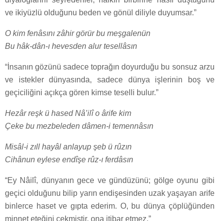
ve ikiyüzlü olduğunu beden ve gönül diliyle duyumsar.”
O kim fenâsını zâhir görür bu meşgalenün
Bu hâk-dân-ı hevesden alur tesellâsın
“İnsanın gözünü sadece toprağın doyurduğu bu sonsuz arzu
ve istekler dünyasında, sadece dünya işlerinin boş ve
geçiciliğini açıkça gören kimse teselli bulur.”
Hezâr reşk ü hased Nâ’ilî o ârife kim
Çeke bu mezbeleden dâmen-i temennâsın
Misâl-i zıll hayâl anlayup şeb ü rûzın
Cihânun eylese endîşe rûz-ı ferdâsın
“Ey Nâilî, dünyanın gece ve gündüzünü; gölge oyunu gibi
geçici olduğunu bilip yarın endişesinden uzak yaşayan arife
binlerce haset ve gıpta ederim. O, bu dünya çöplüğünden
minnet eteğini çekmiştir, ona itibar etmez.”