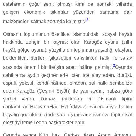
ustalarının çoğu şehit olmuş; kimi de sonraki yıllarda
gelişen ekonomik sıkıntılar yüzünden sanatına dair
2
malzemeleri satmak zorunda kalmıştır.
Osmanlı toplumunun özellikle İstanbul’daki sosyal hayatı
hakkında zengin bir kaynak olan Karagöz oyunu (zıll-ı
hayâl, gölge oyunu); yüzyıllardır toplumun yaşadığı olayları,
beklentileri, dertleri, şikayetleri yansıtırken halk ile saray
3
arasında önemli bir iletişim aracı hâline gelmişti.
Oyunda
cahil ama aydın geçinenlerle içten içe alay eden, dürüst,
esprili, yoksul, kendi hâlinde, sıradan, saf halkı sembolize
eden Karagöz (Çeşm-i Siyâh) ile yarı aydın, nabza göre
şerbet veren, kurnaz, nüktedan bir Osmanlı tipini
canlandıran Hacivat (Hacı Evhâd/İvaz) maceralarıyla halkın
hayatın güçlükleri içinde varoluş mücadelesini ve toplumsal
eleştiriyi temsil eden başkarakterlerdir.
Oyunda ayrıca Kürt, Laz, Çerkez, Arap, Acem, Arnavut,