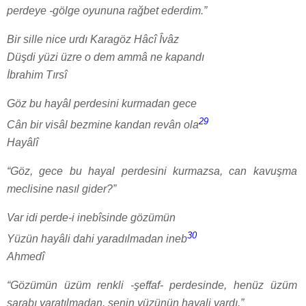
perdeye -gölge oyununa rağbet ederdim.”
Bir sille nice urdı Karagöz Hâcî Îvâz
Düşdi yüzi üzre o dem ammâ ne kapandı
İbrahim Tırsî
Göz bu hayâl perdesini kurmadan gece
29
Cân bir visâl bezmine kandan revân ola
Hayâlî
“Göz, gece bu hayal perdesini kurmazsa, can kavuşma
meclisine nasıl gider?”
Var idi perde-i inebîsinde gözümün
30
Yüzün hayâli dahi yaradılmadan ineb
Ahmedî
“Gözümün üzüm renkli -şeffaf- perdesinde, henüz üzüm
şarabı yaratılmadan, senin yüzünün hayali vardı.”