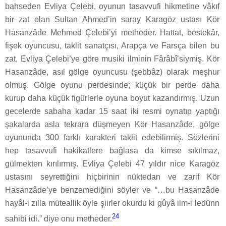
bahseden Evliya Çelebi, oyunun tasavvufi hikmetine vâkıf
bir zat olan Sultan Ahmed’in saray Karagöz ustası Kör
Hasanzâde Mehmed Çelebi’yi metheder. Hattat, bestekâr,
fişek oyuncusu, taklit sanatçısı, Arapça ve Farsça bilen bu
zat, Evliya Çelebi’ye göre musiki ilminin Fârâbî’siymiş. Kör
Hasanzâde, asıl gölge oyuncusu (şebbâz) olarak meşhur
olmuş. Gölge oyunu perdesinde; küçük bir perde daha
kurup daha küçük figürlerle oyuna boyut kazandırmış. Uzun
gecelerde sabaha kadar 15 saat iki resmi oynatıp yaptığı
şakalarda asla tekrara düşmeyen Kör Hasanzâde, gölge
oyununda 300 farklı karakteri taklit edebilirmiş. Sözlerini
hep tasavvufi hakikatlere bağlasa da kimse sıkılmaz,
gülmekten kırılırmış. Evliya Çelebi 47 yıldır nice Karagöz
ustasını seyrettiğini hiçbirinin nüktedan ve zarif Kör
Hasanzâde’ye benzemediğini söyler ve “…bu Hasanzâde
hayâl-i zılla müteallik öyle şiirler okurdu ki gûyâ ilm-i ledünn
24
sahibi idi.” diye onu metheder.