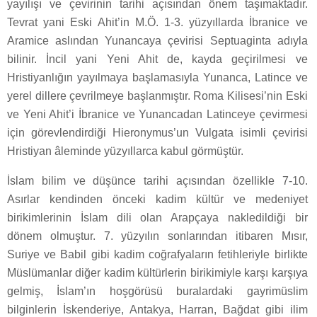
yayılışı ve çevirinin tarihi açısından önem taşımaktadır.
Tevrat yani Eski Ahit’in M.Ö. 1-3. yüzyıllarda İbranice ve
Aramice aslından Yunancaya çevirisi Septuaginta adıyla
bilinir. İncil yani Yeni Ahit de, kayda geçirilmesi ve
Hristiyanlığın yayılmaya başlamasıyla Yunanca, Latince ve
yerel dillere çevrilmeye başlanmıştır. Roma Kilisesi’nin Eski
ve Yeni Ahit’i İbranice ve Yunancadan Latinceye çevirmesi
için görevlendirdiği Hieronymus’un Vulgata isimli çevirisi
Hristiyan âleminde yüzyıllarca kabul görmüştür.
İslam bilim ve düşünce tarihi açısından özellikle 7-10.
Asırlar kendinden önceki kadim kültür ve medeniyet
birikimlerinin İslam dili olan Arapçaya nakledildiği bir
dönem olmuştur. 7. yüzyılın sonlarından itibaren Mısır,
Suriye ve Babil gibi kadim coğrafyaların fetihleriyle birlikte
Müslümanlar diğer kadim kültürlerin birikimiyle karşı karşıya
gelmiş, İslam’ın hoşgörüsü buralardaki gayrimüslim
bilginlerin İskenderiye, Antakya, Harran, Bağdat gibi ilim