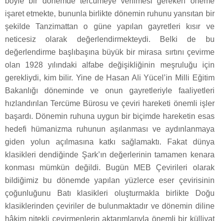
böyle bir dönemde tercümeye verilmesi gereken öneme
işaret etmekte, bununla birlikte dönemin ruhunu yansıtan bir
şekilde Tanzimattan o güne yapılan gayretleri kısır ve
neticesiz olarak değerlendirmekteydi. Belki de bu
değerlendirme başlıbaşına büyük bir mirasa sırtını çevirme
olan 1928 yılındaki alfabe değişikliğinin meşruluğu için
gerekliydi, kim bilir. Yine de Hasan Ali Yücel’in Milli Eğitim
Bakanlığı döneminde ve onun gayretleriyle faaliyetleri
hızlandırılan Tercüme Bürosu ve çeviri hareketi önemli işler
başardı. Dönemin ruhuna uygun bir biçimde hareketin esas
hedefi hümanizma ruhunun aşılanması ve aydınlanmaya
giden yolun açılmasına katkı sağlamaktı. Fakat dünya
klasikleri dendiğinde Şark’ın değerlerinin tamamen kenara
konması mümkün değildi. Bugün MEB Çevirileri olarak
bildiğimiz bu dönemde yapılan yüzlerce eser çevirisinin
çoğunluğunu Batı klasikleri oluşturmakla birlikte Doğu
klasiklerinden çeviriler de bulunmaktadır ve dönemin diline
hâkim nitekli çevirmenlerin aktarımlarıyla önemli bir külliyat