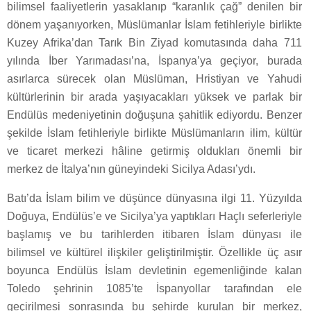
bilimsel faaliyetlerin yasaklanıp “karanlık çağ” denilen bir
dönem yaşanıyorken, Müslümanlar İslam fetihleriyle birlikte
Kuzey Afrika’dan Tarık Bin Ziyad komutasında daha 711
yılında İber Yarımadası’na, İspanya’ya geçiyor, burada
asırlarca sürecek olan Müslüman, Hristiyan ve Yahudi
kültürlerinin bir arada yaşıyacakları yüksek ve parlak bir
Endülüs medeniyetinin doğuşuna şahitlik ediyordu. Benzer
şekilde İslam fetihleriyle birlikte Müslümanların ilim, kültür
ve ticaret merkezi hâline getirmiş oldukları önemli bir
merkez de İtalya’nın güneyindeki Sicilya Adası’ydı.
Batı’da İslam bilim ve düşünce dünyasına ilgi 11. Yüzyılda
Doğuya, Endülüs’e ve Sicilya’ya yaptıkları Haçlı seferleriyle
başlamış ve bu tarihlerden itibaren İslam dünyası ile
bilimsel ve kültürel ilişkiler geliştirilmiştir. Özellikle üç asır
boyunca Endülüs İslam devletinin egemenliğinde kalan
Toledo şehrinin 1085’te İspanyollar tarafından ele
geçirilmesi sonrasında bu şehirde kurulan bir merkez,