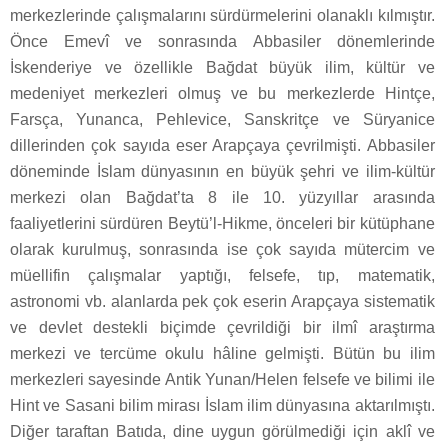
merkezlerinde çalışmalarını sürdürmelerini olanaklı kılmıştır.
Önce Emevî ve sonrasında Abbasiler dönemlerinde
İskenderiye ve özellikle Bağdat büyük ilim, kültür ve
medeniyet merkezleri olmuş ve bu merkezlerde Hintçe,
Farsça, Yunanca, Pehlevice, Sanskritçe ve Süryanice
dillerinden çok sayıda eser Arapçaya çevrilmişti. Abbasiler
döneminde İslam dünyasının en büyük şehri ve ilim-kültür
merkezi olan Bağdat’ta 8 ile 10. yüzyıllar arasında
faaliyetlerini sürdüren Beytü’l-Hikme, önceleri bir kütüphane
olarak kurulmuş, sonrasında ise çok sayıda mütercim ve
müellifin çalışmalar yaptığı, felsefe, tıp, matematik,
astronomi vb. alanlarda pek çok eserin Arapçaya sistematik
ve devlet destekli biçimde çevrildiği bir ilmî araştırma
merkezi ve tercüme okulu hâline gelmişti. Bütün bu ilim
merkezleri sayesinde Antik Yunan/Helen felsefe ve bilimi ile
Hint ve Sasani bilim mirası İslam ilim dünyasına aktarılmıştı.
Diğer taraftan Batıda, dine uygun görülmediği için aklî ve