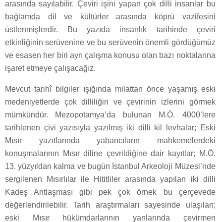
arasında sayılabilir. Çeviri işini yapan çok dilli insanlar bu
bağlamda dil ve kültürler arasında köprü vazifesini
üstlenmişlerdir. Bu yazıda insanlık tarihinde çeviri
etkinliğinin serüvenine ve bu serüvenin önemli gördüğümüz
ve esasen her biri ayrı çalışma konusu olan bazı noktalarına
işaret etmeye çalışacağız.
Mevcut tarihî bilgiler ışığında milattan önce yaşamış eski
medeniyetlerde çok dilliliğin ve çevirinin izlerini görmek
mümkündür. Mezopotamya’da bulunan M.Ö. 4000’lere
tarihlenen çivi yazısıyla yazılmış iki dilli kil levhalar; Eski
Mısır yazıtlarında yabancıların mahkemelerdeki
konuşmalarının Mısır diline çevrildiğine dair kayıtlar; M.Ö.
13. yüzyıldan kalma ve bugün İstanbul Arkeoloji Müzesi’nde
sergilenen Mısırlılar ile Hititliler arasında yapılan iki dilli
Kadeş Antlaşması gibi pek çok örnek bu çerçevede
değerlendirilebilir. Tarih araştırmaları sayesinde ulaşılan;
eski Mısır hükümdarlarının yanlarında çevirmen