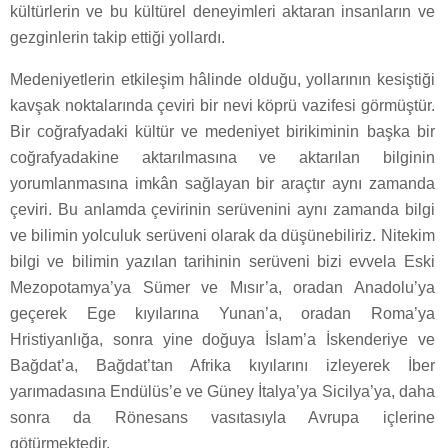
kültürlerin ve bu kültürel deneyimleri aktaran insanların ve
gezginlerin takip ettiği yollardı.
Medeniyetlerin etkileşim hâlinde olduğu, yollarının kesiştiği
kavşak noktalarında çeviri bir nevi köprü vazifesi görmüştür.
Bir coğrafyadaki kültür ve medeniyet birikiminin başka bir
coğrafyadakine aktarılmasına ve aktarılan bilginin
yorumlanmasına imkân sağlayan bir araçtır aynı zamanda
çeviri. Bu anlamda çevirinin serüvenini aynı zamanda bilgi
ve bilimin yolculuk serüveni olarak da düşünebiliriz. Nitekim
bilgi ve bilimin yazılan tarihinin serüveni bizi evvela Eski
Mezopotamya’ya Sümer ve Mısır’a, oradan Anadolu’ya
geçerek Ege kıyılarına Yunan’a, oradan Roma’ya
Hristiyanlığa, sonra yine doğuya İslam’a İskenderiye ve
Bağdat’a, Bağdat’tan Afrika kıyılarını izleyerek İber
yarımadasına Endülüs’e ve Güney İtalya’ya Sicilya’ya, daha
sonra da Rönesans vasıtasıyla Avrupa içlerine
götürmektedir.