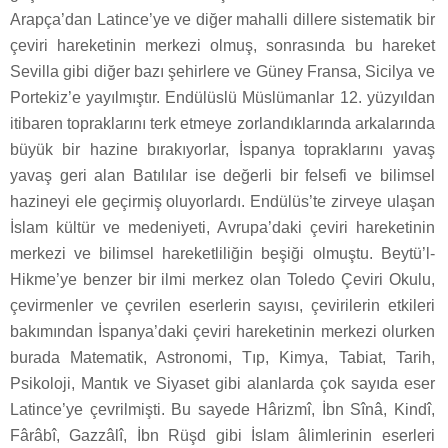
Arapça’dan Latince’ye ve diğer mahalli dillere sistematik bir
çeviri hareketinin merkezi olmuş, sonrasında bu hareket
Sevilla gibi diğer bazı şehirlere ve Güney Fransa, Sicilya ve
Portekiz’e yayılmıştır. Endülüslü Müslümanlar 12. yüzyıldan
itibaren topraklarını terk etmeye zorlandıklarında arkalarında
büyük bir hazine bırakıyorlar, İspanya topraklarını yavaş
yavaş geri alan Batılılar ise değerli bir felsefi ve bilimsel
hazineyi ele geçirmiş oluyorlardı. Endülüs’te zirveye ulaşan
İslam kültür ve medeniyeti, Avrupa’daki çeviri hareketinin
merkezi ve bilimsel hareketliliğin beşiği olmuştu. Beytü’l-
Hikme’ye benzer bir ilmi merkez olan Toledo Çeviri Okulu,
çevirmenler ve çevrilen eserlerin sayısı, çevirilerin etkileri
bakımından İspanya’daki çeviri hareketinin merkezi olurken
burada Matematik, Astronomi, Tıp, Kimya, Tabiat, Tarih,
Psikoloji, Mantık ve Siyaset gibi alanlarda çok sayıda eser
Latince’ye çevrilmişti. Bu sayede Hârizmî, İbn Sînâ, Kindî,
Fârâbî, Gazzâlî, İbn Rüşd gibi İslam âlimlerinin eserleri