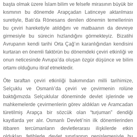
başta olmak üzere İslam bilim ve felsefe mirasının büyük bir
kısmının bu dönemde Arapçadan Latinceye aktarılması
suretiyle, Batı’da Rönesans denilen dönemin temellerinin
bu çeviri hareketiyle atıldığını ve matbaanın da devreye
girmesiyle bu sürecin hızlandığını görmekteyiz. Bizatihi
Avrupanın kendi tarihi Orta Çağ’ın karanlığından kendisini
kurtaran en önemli faktörün bu dönemdeki çeviri etkinliği ve
onun neticesinde Avrupa’da oluşan özgür düşünce ve bilim
ortamı olduğunu itiraf etmektedir.
Öte taraftan çeviri etkinliği bakımından milli tarihimize,
Selçuklu ve Osmanlı’da çeviri ve çevirmenin rolüne
baktığımızda Selçuklular döneminde devlet işlerinde ve
mahkemelerde çevirmenlerin görev aldıkları ve Aramcadan
türetilmiş Arapça bir sözcük olan “turjuman” dendiği
kayıtlarda yer alır. Osmanlı Devleti’nin ilk dönemlerinden
itibaren tercümanların devletlerarası ilişkilerde etkin
oldukları, fetihlerle devlet sınırlarının genişlemesiyle bu