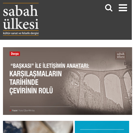
“BAŞKASI” İLE İLETİŞİMİN ANAHTARI: KARŞILAŞMALARIN TARİHİNDE ÇEVİRİNİN ROLÜ