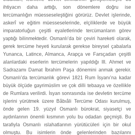
ihtiyacın daha arttığı, son dönemlere doğru ise
tercümanlığın müesseseleştiğini görürüz. Devlet işlerinde,
askerî ve eğitim müesseselerinde, elçiliklerde ve büyük
imparatorluğun çeşitli eyaletlerinde tercümanların görev
yaptığı bilinmektedir. Osmanlı’da bir çeviri hareketi olarak,
gerek tercüme heyeti kurularak gerekse bireysel çabalarla
Yunanca, Latince, Almanca, Arapça ve Farsçadan çeşitli
alanlardaki eserlerin tercümelerin yapıldığı III. Ahmet ve
Sadrazamı Damat İbrahim Paşa dönemini anmak gerekir.
Osmanlı’da tercümanlık görevi 1821 Rum İsyanı’na kadar
büyük ölçüde gayrimüslim ve çok dilli tebaaya ve özellikle
de Rumlara verilirdi. İsyan sonrasında ise devletin tercüme
işlerini yürütmek üzere Bâbıâli Tercüme Odası kurulmuş,
önde gelen 19. yüzyıl Osmanlı bürokrat, siyasetçi ve
aydınlarının önemli kısmının yolu bu odadan geçmişti. Bu
tarafıyla Osmanlı ıslahatlarının yürütücüleri için bir okul
olmuştu. Bu isimlerin önde gelenlerinden bazılarını