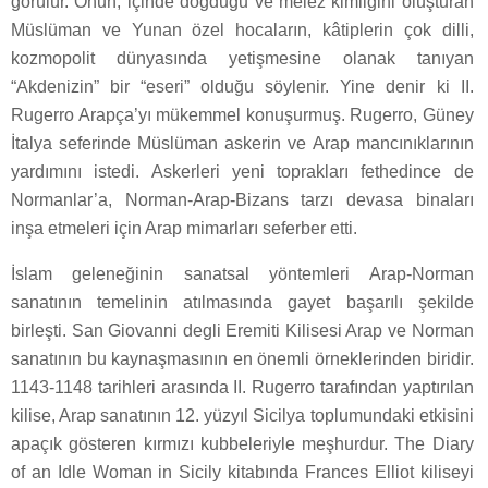
görülür. Onun, içinde doğduğu ve melez kimliğini oluşturan
Müslüman ve Yunan özel hocaların, kâtiplerin çok dilli,
kozmopolit dünyasında yetişmesine olanak tanıyan
“Akdenizin” bir “eseri” olduğu söylenir. Yine denir ki II.
Rugerro Arapça’yı mükemmel konuşurmuş. Rugerro, Güney
İtalya seferinde Müslüman askerin ve Arap mancınıklarının
yardımını istedi. Askerleri yeni toprakları fethedince de
Normanlar’a, Norman-Arap-Bizans tarzı devasa binaları
inşa etmeleri için Arap mimarları seferber etti.
İslam geleneğinin sanatsal yöntemleri Arap-Norman
sanatının temelinin atılmasında gayet başarılı şekilde
birleşti. San Giovanni degli Eremiti Kilisesi Arap ve Norman
sanatının bu kaynaşmasının en önemli örneklerinden biridir.
1143-1148 tarihleri arasında II. Rugerro tarafından yaptırılan
kilise, Arap sanatının 12. yüzyıl Sicilya toplumundaki etkisini
apaçık gösteren kırmızı kubbeleriyle meşhurdur. The Diary
of an Idle Woman in Sicily kitabında Frances Elliot kiliseyi