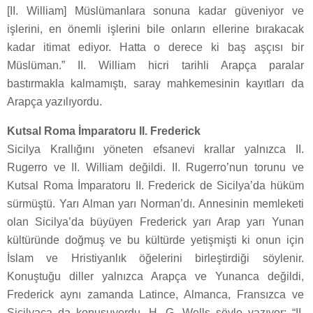
[II. William] Müslümanlara sonuna kadar güveniyor ve
işlerini, en önemli işlerini bile onların ellerine bırakacak
kadar itimat ediyor. Hatta o derece ki baş aşçısı bir
Müslüman.” II. William hicri tarihli Arapça paralar
bastırmakla kalmamıştı, saray mahkemesinin kayıtları da
Arapça yazılıyordu.
Kutsal Roma İmparatoru II. Frederick
Sicilya Krallığını yöneten efsanevi krallar yalnızca II.
Rugerro ve II. William değildi. II. Rugerro’nun torunu ve
Kutsal Roma İmparatoru II. Frederick de Sicilya’da hüküm
sürmüştü. Yarı Alman yarı Norman’dı. Annesinin memleketi
olan Sicilya’da büyüyen Frederick yarı Arap yarı Yunan
kültüründe doğmuş ve bu kültürde yetişmişti ki onun için
İslam ve Hristiyanlık öğelerini birleştirdiği söylenir.
Konuştuğu diller yalnızca Arapça ve Yunanca değildi,
Frederick aynı zamanda Latince, Almanca, Fransızca ve
Sicilyaca da konuşuyordu. H. G. Wells şöyle yazıyor; “II.