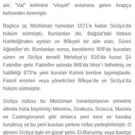
alır. “Val” kelimesi “vilayet” anlamına gelen Arapça
kelimeden türemiştir.
Başlıca üç Müslüman hanedan 1071’e kadar Sicilya’da
hüküm sürmüştü. Bunlardan ilki, Bağdat’taki Abbasi
Halifeliğinden ayrılan ve İfrîkıyeli bir aile olan, Sünni
Ağlebîler’dir. Bunlardan sonra, kendilerini 909’de buradan
süren ve Sicilya temelli Mehdiye’yi 916’da kuran Şii
Fatımîler gelir. Fatimîler aslında 969’da Mısır’ı fethetmiş ve
halifeliği 973’te yeni kurulan Kahire kentine taşımışlardır.
Fatımî emirleri veya yöneticileri İfrîkıye’de ve Sicilya’da
hüküm sürmüştür.
Sicilya nüfusu bu Müslüman hanedanlarının yönetimi
altında hızla büyümüş; Messina, Sirakuza, Sciacca, Mazara
ve Castrogiovanni gibi onlarca yeni kent ve kasaba
kurulmuş ve bu yeni kurulan yerlere nüfus yerleştirilmiştir. O
dönem Sicilya’daki en güzel şehir, El-Banurmu veya basitçe