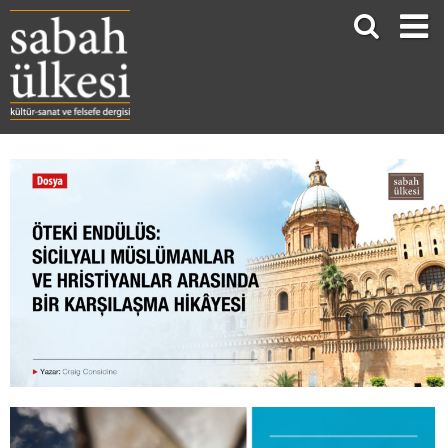
ÖTEKİ ENDÜLÜS: SİCİLYALI MÜSLÜMANLAR VE HRİSTİYANLAR ARASINDA BİR KARŞILAŞMA HİKâYESİ