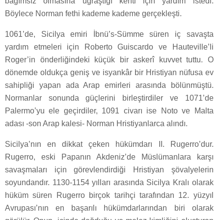
bağımsız olmasına uğraştığı kenti için yardım istedi.
Böylece Norman fethi kademe kademe gerçekleşti.
1061’de, Sicilya emiri İbnü’s-Sümme süren iç savaşta
yardım etmeleri için Roberto Guiscardo ve Hauteville’li
Roger’in önderliğindeki küçük bir askerî kuvvet tuttu. O
dönemde oldukça geniş ve isyankâr bir Hristiyan nüfusa ev
sahipliği yapan ada Arap emirleri arasında bölünmüştü.
Normanlar sonunda güçlerini birleştirdiler ve 1071’de
Palermo’yu ele geçirdiler, 1091 civarı ise Noto ve Malta
adası -son Arap kalesi- Norman Hristiyanlarca alındı.
Sicilya’nın en dikkat çeken hükümdarı II. Rugerro’dur.
Rugerro, eski Papanın Akdeniz’de Müslümanlara karşı
savaşmaları için görevlendirdiği Hristiyan şövalyelerin
soyundandır. 1130-1154 yılları arasında Sicilya Kralı olarak
hüküm süren Rugerro birçok tarihçi tarafından 12. yüzyıl
Avrupası’nın en başarılı hükümdarlarından biri olarak