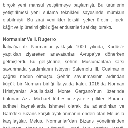
birçok yeni mahsul yetiştirmeye başlamıştı. Bu ürünlerin
yetiştirilmesi yeni sulama teknikleri sayesinde mümkün
olabilmişti. Bu zirai yenilikler tekstil, şeker üretimi, ipek,
kâğıt ve ip üretimi gibi diğer endüstrileri saf dışı bıraktı.
Normanlar Ve II. Rugerro
İtalya’ya ilk Normanlar yaklaşık 1000 yılında, Kudüs’e
yaptıkları ziyaretten anavatanları Avrupa’ya dönerken
gelmişlerdi. Bu gelişlerine, şehrini Müslümanlara karşı
savunmada yardımlarını isteyen Salernolu III. Guaimar’ın
çağrısı neden olmuştu. Şehrin savunmasının ardından
küçük bir Norman birliği İtalya’da kaldı. 1016’da Norman
Hristiyanlar Apulia’daki Monte Gargano’nun üzerinde
bulunan Aziz Michael türbesini ziyarete gittiler. Burada,
tarihsel kaynaklarda Ishmael olarak da adlandırılan ve
Bari’deki Bizans karşıtı ayaklanmanın önderi olan Melus’la
karşılaştılar. Melus, Normanlar’dan Bizans yönetiminden