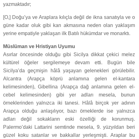
yazmaktadır;
[O,] Doğu’ya ve Araplara kılıçla değil de ikna sanatıyla ve o
güne kadar oluk gibi kan akmasına neden olan yaklaşım
yerine empatiyle yaklaşan ilk Batılı hükümdar ve monarktı.
Müslüman ve Hristiyan Uyumu
Asırlar öncesinde olduğu gibi Sicilya dikkat çekici melez
kültürel öğeler sergilemeye devam etti. Bugün bile
Sicilya’da geçmişin hâlâ yaşayan gelenekleri görülebilir.
Alcantra (Arapça köprü anlamına gelen el-kantara
kelimesinden), Gibellina (Arapça dağ anlamına gelen el-
cebel kelimesinden) gibi yer adları mesela, bunun
örneklerinden yalnızca iki tanesi. Hâlâ birçok yer adının
Arapça olduğu anlaşılıyor, bazı örneklerde ise yalnızca
adları değil sokakların eski özelliği de korunmuş.
Palermo’daki Lattarini semtinde mesela, 9. yüzyıldan beri
güzel koku satanlar ve bakkallar yerleşmişti. Araplar bu