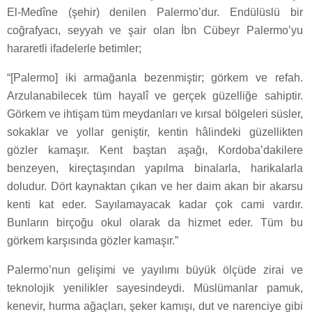
El-Medîne (şehir) denilen Palermo’dur. Endülüslü bir
coğrafyacı, seyyah ve şair olan İbn Cübeyr Palermo’yu
hararetli ifadelerle betimler;
“[Palermo] iki armağanla bezenmiştir; görkem ve refah.
Arzulanabilecek tüm hayalî ve gerçek güzelliğe sahiptir.
Görkem ve ihtişam tüm meydanları ve kırsal bölgeleri süsler,
sokaklar ve yollar geniştir, kentin hâlindeki güzellikten
gözler kamaşır. Kent baştan aşağı, Kordoba’dakilere
benzeyen, kireçtaşından yapılma binalarla, harikalarla
doludur. Dört kaynaktan çıkan ve her daim akan bir akarsu
kenti kat eder. Sayılamayacak kadar çok cami vardır.
Bunların birçoğu okul olarak da hizmet eder. Tüm bu
görkem karşısında gözler kamaşır.”
Palermo’nun gelişimi ve yayılımı büyük ölçüde zirai ve
teknolojik yenilikler sayesindeydi. Müslümanlar pamuk,
kenevir, hurma ağaçları, şeker kamışı, dut ve narenciye gibi