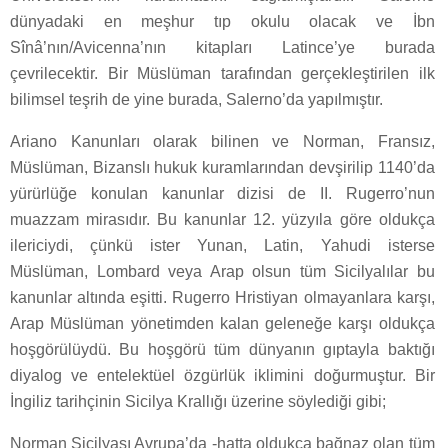
dünyadaki en meşhur tıp okulu olacak ve İbn
Sînâ’nın/Avicenna’nın kitapları Latince’ye burada
çevrilecektir. Bir Müslüman tarafından gerçekleştirilen ilk
bilimsel teşrih de yine burada, Salerno’da yapılmıştır.
Ariano Kanunları olarak bilinen ve Norman, Fransız,
Müslüman, Bizanslı hukuk kuramlarından devşirilip 1140’da
yürürlüğe konulan kanunlar dizisi de II. Rugerro’nun
muazzam mirasıdır. Bu kanunlar 12. yüzyıla göre oldukça
ilericiydi, çünkü ister Yunan, Latin, Yahudi isterse
Müslüman, Lombard veya Arap olsun tüm Sicilyalılar bu
kanunlar altında eşitti. Rugerro Hristiyan olmayanlara karşı,
Arap Müslüman yönetimden kalan geleneğe karşı oldukça
hoşgörülüydü. Bu hoşgörü tüm dünyanın gıptayla baktığı
diyalog ve entelektüel özgürlük iklimini doğurmuştur. Bir
İngiliz tarihçinin Sicilya Krallığı üzerine söylediği gibi;
Norman Sicilyası Avrupa’da -hatta oldukça bağnaz olan tüm