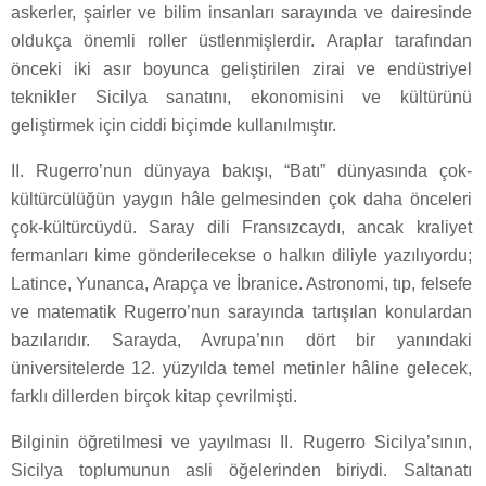
askerler, şairler ve bilim insanları sarayında ve dairesinde
oldukça önemli roller üstlenmişlerdir. Araplar tarafından
önceki iki asır boyunca geliştirilen zirai ve endüstriyel
teknikler Sicilya sanatını, ekonomisini ve kültürünü
geliştirmek için ciddi biçimde kullanılmıştır.
II. Rugerro’nun dünyaya bakışı, “Batı” dünyasında çok-
kültürcülüğün yaygın hâle gelmesinden çok daha önceleri
çok-kültürcüydü. Saray dili Fransızcaydı, ancak kraliyet
fermanları kime gönderilecekse o halkın diliyle yazılıyordu;
Latince, Yunanca, Arapça ve İbranice. Astronomi, tıp, felsefe
ve matematik Rugerro’nun sarayında tartışılan konulardan
bazılarıdır. Sarayda, Avrupa’nın dört bir yanındaki
üniversitelerde 12. yüzyılda temel metinler hâline gelecek,
farklı dillerden birçok kitap çevrilmişti.
Bilginin öğretilmesi ve yayılması II. Rugerro Sicilya’sının,
Sicilya toplumunun asli öğelerinden biriydi. Saltanatı