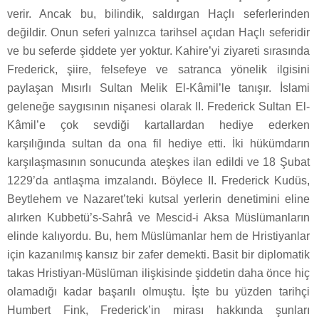
verir. Ancak bu, bilindik, saldırgan Haçlı seferlerinden
değildir. Onun seferi yalnızca tarihsel açıdan Haçlı seferidir
ve bu seferde şiddete yer yoktur. Kahire’yi ziyareti sırasında
Frederick, şiire, felsefeye ve satranca yönelik ilgisini
paylaşan Mısırlı Sultan Melik El-Kâmil’le tanışır. İslami
geleneğe saygısının nişanesi olarak II. Frederick Sultan El-
Kâmil’e çok sevdiği kartallardan hediye ederken
karşılığında sultan da ona fil hediye etti. İki hükümdarın
karşılaşmasının sonucunda ateşkes ilan edildi ve 18 Şubat
1229’da antlaşma imzalandı. Böylece II. Frederick Kudüs,
Beytlehem ve Nazaret’teki kutsal yerlerin denetimini eline
alırken Kubbetü’s-Sahrâ ve Mescid-i Aksa Müslümanların
elinde kalıyordu. Bu, hem Müslümanlar hem de Hristiyanlar
için kazanılmış kansız bir zafer demekti. Basit bir diplomatik
takas Hristiyan-Müslüman ilişkisinde şiddetin daha önce hiç
olamadığı kadar başarılı olmuştu. İşte bu yüzden tarihçi
Humbert Fink, Frederick’in mirası hakkında şunları