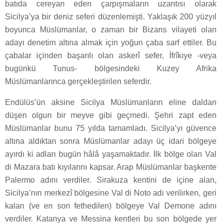
batıda cereyan eden çarpışmaların uzantısı olarak
Sicilya’ya bir deniz seferi düzenlemişti. Yaklaşık 200 yüzyıl
boyunca Müslümanlar, o zaman bir Bizans vilayeti olan
adayı denetim altına almak için yoğun çaba sarf ettiler. Bu
çabalar içinden başarılı olan askerî sefer, İfrîkıye -veya
bugünkü Tunus- bölgesindeki Kuzey Afrika
Müslümanlarınca gerçekleştirilen seferdir.
Endülüs’ün aksine Sicilya Müslümanların eline daldan
düşen olgun bir meyve gibi geçmedi. Şehri zapt eden
Müslümanlar bunu 75 yılda tamamladı. Sicilya’yı güvence
altına aldıktan sonra Müslümanlar adayı üç idari bölgeye
ayırdı ki adları bugün hâlâ yaşamaktadır. İlk bölge olan Val
di Mazara batı kıyılarını kapsar. Arap Müslümanlar başkente
Palermo adını verdiler. Sirakuza kentini de içine alan,
Sicilya’nın merkezî bölgesine Val di Noto adı verilirken, geri
kalan (ve en son fethedilen) bölgeye Val Demone adını
verdiler. Katanya ve Messina kentleri bu son bölgede yer