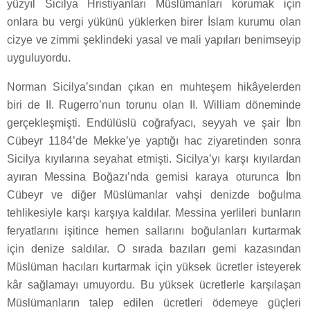
yüzyıl Sicilya Hristiyanları Müslümanları korumak için
onlara bu vergi yükünü yüklerken birer İslam kurumu olan
cizye ve zimmi şeklindeki yasal ve mali yapıları benimseyip
uyguluyordu.
Norman Sicilya’sından çıkan en muhteşem hikâyelerden
biri de II. Rugerro’nun torunu olan II. William döneminde
gerçekleşmişti. Endülüslü coğrafyacı, seyyah ve şair İbn
Cübeyr 1184’de Mekke’ye yaptığı hac ziyaretinden sonra
Sicilya kıyılarına seyahat etmişti. Sicilya’yı karşı kıyılardan
ayıran Messina Boğazı’nda gemisi karaya oturunca İbn
Cübeyr ve diğer Müslümanlar vahşi denizde boğulma
tehlikesiyle karşı karşıya kaldılar. Messina yerlileri bunların
feryatlarını işitince hemen sallarını boğulanları kurtarmak
için denize saldılar. O sırada bazıları gemi kazasından
Müslüman hacıları kurtarmak için yüksek ücretler isteyerek
kâr sağlamayı umuyordu. Bu yüksek ücretlerle karşılaşan
Müslümanların talep edilen ücretleri ödemeye güçleri