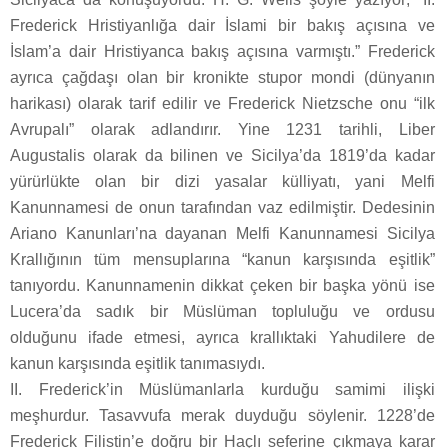
Frederick Hristiyanlığa dair İslami bir bakış açısına ve
İslam’a dair Hristiyanca bakış açısına varmıştı.” Frederick
ayrıca çağdaşı olan bir kronikte stupor mondi (dünyanın
harikası) olarak tarif edilir ve Frederick Nietzsche onu “ilk
Avrupalı” olarak adlandırır. Yine 1231 tarihli, Liber
Augustalis olarak da bilinen ve Sicilya’da 1819’da kadar
yürürlükte olan bir dizi yasalar külliyatı, yani Melfi
Kanunnamesi de onun tarafından vaz edilmiştir. Dedesinin
Ariano Kanunları’na dayanan Melfi Kanunnamesi Sicilya
Krallığının tüm mensuplarına “kanun karşısında eşitlik”
tanıyordu. Kanunnamenin dikkat çeken bir başka yönü ise
Lucera’da sadık bir Müslüman topluluğu ve ordusu
olduğunu ifade etmesi, ayrıca krallıktaki Yahudilere de
kanun karşısında eşitlik tanımasıydı.
II. Frederick’in Müslümanlarla kurduğu samimi ilişki
meşhurdur. Tasavvufa merak duyduğu söylenir. 1228’de
Frederick Filistin’e doğru bir Haçlı seferine çıkmaya karar