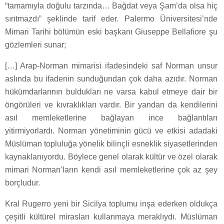
“tamamıyla doğulu tarzında… Bağdat veya Şam’da olsa hiç
sırıtmazdı” şeklinde tarif eder. Palermo Üniversitesi’nde
Mimari Tarihi bölümün eski başkanı Giuseppe Bellafiore şu
gözlemleri sunar;
[…] Arap-Norman mimarisi ifadesindeki saf Norman unsur
aslında bu ifadenin sunduğundan çok daha azıdır. Norman
hükümdarlarının buldukları ne varsa kabul etmeye dair bir
öngörüleri ve kıvraklıkları vardır. Bir yandan da kendilerini
asıl memleketlerine bağlayan ince bağlantıları
yitirmiyorlardı. Norman yönetiminin gücü ve etkisi adadaki
Müslüman topluluğa yönelik bilinçli esneklik siyasetlerinden
kaynaklanıyordu. Böylece genel olarak kültür ve özel olarak
mimari Norman’ların kendi asıl memleketlerine çok az şey
borçludur.
Kral Rugerro yeni bir Sicilya toplumu inşa ederken oldukça
çeşitli kültürel mirasları kullanmaya meraklıydı. Müslüman