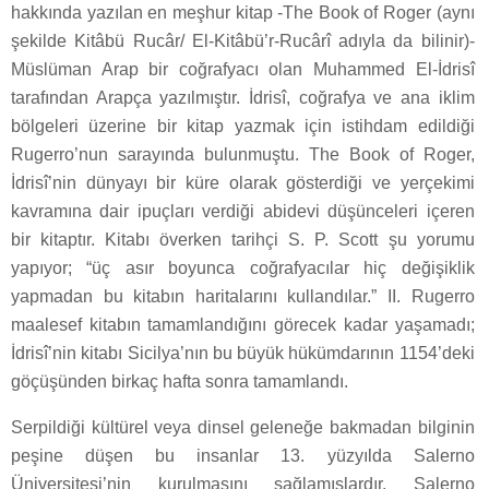
hakkında yazılan en meşhur kitap -The Book of Roger (aynı
şekilde Kitâbü Rucâr/ El-Kitâbü’r-Rucârî adıyla da bilinir)-
Müslüman Arap bir coğrafyacı olan Muhammed El-İdrisî
tarafından Arapça yazılmıştır. İdrisî, coğrafya ve ana iklim
bölgeleri üzerine bir kitap yazmak için istihdam edildiği
Rugerro’nun sarayında bulunmuştu. The Book of Roger,
İdrisî’nin dünyayı bir küre olarak gösterdiği ve yerçekimi
kavramına dair ipuçları verdiği abidevi düşünceleri içeren
bir kitaptır. Kitabı överken tarihçi S. P. Scott şu yorumu
yapıyor; “üç asır boyunca coğrafyacılar hiç değişiklik
yapmadan bu kitabın haritalarını kullandılar.” II. Rugerro
maalesef kitabın tamamlandığını görecek kadar yaşamadı;
İdrisî’nin kitabı Sicilya’nın bu büyük hükümdarının 1154’deki
göçüşünden birkaç hafta sonra tamamlandı.
Serpildiği kültürel veya dinsel geleneğe bakmadan bilginin
peşine düşen bu insanlar 13. yüzyılda Salerno
Üniversitesi’nin kurulmasını sağlamışlardır. Salerno