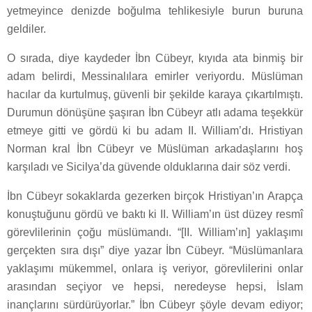
yetmeyince denizde boğulma tehlikesiyle burun buruna
geldiler.
O sırada, diye kaydeder İbn Cübeyr, kıyıda ata binmiş bir
adam belirdi, Messinalılara emirler veriyordu. Müslüman
hacılar da kurtulmuş, güvenli bir şekilde karaya çıkartılmıştı.
Durumun dönüşüne şaşıran İbn Cübeyr atlı adama teşekkür
etmeye gitti ve gördü ki bu adam II. William’dı. Hristiyan
Norman kral İbn Cübeyr ve Müslüman arkadaşlarını hoş
karşıladı ve Sicilya’da güvende olduklarına dair söz verdi.
İbn Cübeyr sokaklarda gezerken birçok Hristiyan’ın Arapça
konuştuğunu gördü ve baktı ki II. William’ın üst düzey resmî
görevlilerinin çoğu müslümandı. “[II. William’ın] yaklaşımı
gerçekten sıra dışı” diye yazar İbn Cübeyr. “Müslümanlara
yaklaşımı mükemmel, onlara iş veriyor, görevlilerini onlar
arasından seçiyor ve hepsi, neredeyse hepsi, İslam
inançlarını sürdürüyorlar.” İbn Cübeyr şöyle devam ediyor;