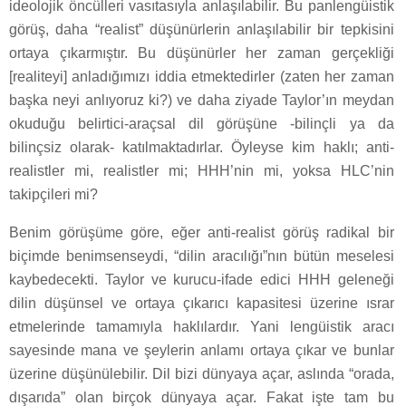
ideolojik öncülleri vasıtasıyla anlaşılabilir. Bu panlengüistik
görüş, daha “realist” düşünürlerin anlaşılabilir bir tepkisini
ortaya çıkarmıştır. Bu düşünürler her zaman gerçekliği
[realiteyi] anladığımızı iddia etmektedirler (zaten her zaman
başka neyi anlıyoruz ki?) ve daha ziyade Taylor’ın meydan
okuduğu belirtici-araçsal dil görüşüne -bilinçli ya da
bilinçsiz olarak- katılmaktadırlar. Öyleyse kim haklı; anti-
realistler mi, realistler mi; HHH’nin mi, yoksa HLC’nin
takipçileri mi?
Benim görüşüme göre, eğer anti-realist görüş radikal bir
biçimde benimsenseydi, “dilin aracılığı”nın bütün meselesi
kaybedecekti. Taylor ve kurucu-ifade edici HHH geleneği
dilin düşünsel ve ortaya çıkarıcı kapasitesi üzerine ısrar
etmelerinde tamamıyla haklılardır. Yani lengüistik aracı
sayesinde mana ve şeylerin anlamı ortaya çıkar ve bunlar
üzerine düşünülebilir. Dil bizi dünyaya açar, aslında “orada,
dışarıda” olan birçok dünyaya açar. Fakat işte tam bu