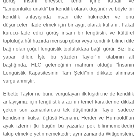
görüş, insanı bireysel, kendi içine kapalı ve
“tamponlu/korunaklı” bir kendilik olarak düşünür ve böyle bir
kendilik anlayışında insan dile hükmeder ve onu
düşünceleri ifade etmek için bir aygıt olarak kullanır. Fakat
kurucu-ifade edici görüş insanı bir lengüistik ve kültürel
topluluğa hâlihazırda mensup görür veya kendilik bilinci dile
bağlı olan çoğul lengüistik topluluklara bağlı görür. Bizi biz
yapan dildir. İşte bu yüzden Taylor’ın kitabının alt
başlığında, HLC geleneğinin mahrum olduğu “İnsanın
Lengüistik Kapasitesinin Tam Şekli”nin dikkate alınması
vurgulanmıştır.
Elbette Taylor ne bunu vurgulayan ilk kişidir;ne de kendilik
anlayışımız için lengüistik aracının temel karakterine dikkat
çeken son zamanlardaki tek düşünürdür. Taylor sadece
kendisinin kutsal üçlüsü Hamann, Herder ve Humboldt’un
ayak izlerini (ki bugün bu yazarlar pek bilinmemektedir)
takip etmekle yetinmemektedir; aynı zamanda Wittgenstein,