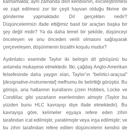
kalmamakta; aynı zamanda dilin kendisinin, evcilleştirilmesi
ve zapt edilmesi zor bir çeşit hayvan olduğu fikrine de
gönderme yapmaktadır. Dil gerçekten nedir?
Düşüncelerimizi ifade ettiğimiz basit bir araçtan başka bir
şey değil midir? Ya da daha temel bir şekilde, düşünceyi
önceleyen ve onu önceden verili olmasını sağlayarak
çerçeveleyen, düşünmenin bizatihi koşulu mudur?
Aydınlatıcı eserinde Taylor iki belirgin dil görüşünü bu
anlamda mukayese etmektedir. İlki, çağdaş Anglo-Amerikan
felsefesinde daha yaygın olan, Taylor’ın “belirtici-araçsal”
[
designative-instrumental
] mefhumu ile belirttiği görüştür. Bu
görüşü, ana hatlarının kurallarını çizen Hobbes, Locke ve
Condillac gibi yazarların eserlerinden almıştır (Taylor bu
yüzden bunu HLC kavrayışı diye ifade etmektedir). Bu
kavrayışa göre, kelimeler eşyaya refere eden zihin
tarafından icat edilmiştir, yaratılmıştır veya inşa edilmiştir; ve
bu zihin tarafından refere edilen düşüncelerin kendisi de