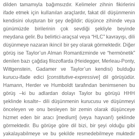
dilden tamamıyla bağımsızdır. Kelimeler zihnin fikirlerini
ifade etmek için kullanılan araçlardır, fakat dil düşünmenin
kendisini oluşturan bir şey değildir; düşünce zihinde veya
günümüzde birilerinin çok sevdiği şekliyle beyinde
meydana gelir. Bu belirtici-araçsal veya “HLC” kavrayışı, dili
düşünmeye nazaran ikincil bir şey olarak görmektedir. Diğer
görüş ise Taylor’un Alman Romantizminde ve “hermönetik”
denilen bazı çağdaş filozoflarda (Heidegger, Merleau-Ponty,
Wittgenstein, Gadamer ve Taylor’un kendisi) bulduğu
kurucu-ifade edici [
constitutive-expressive
] dil görüşüdür.
Hamann, Herder ve Humboldt tarafından benimsenen bu
görüş –ki bu adlardan dolayı Taylor bu görüşü HHH
şeklinde kısaltır– dili düşünmenin kurucusu ve düşünmeyi
önceleyen ve onu besleyen bir zemin olarak düşünceye
hizmet eden bir aracı [
medium
] (veya hayvan!) şeklinde
görmektedir. Bu görüşe göre dil bizi, bir şeyi olduğu gibi
yakalayabilmeye ve bu şekilde resmedebilmeye muktedir