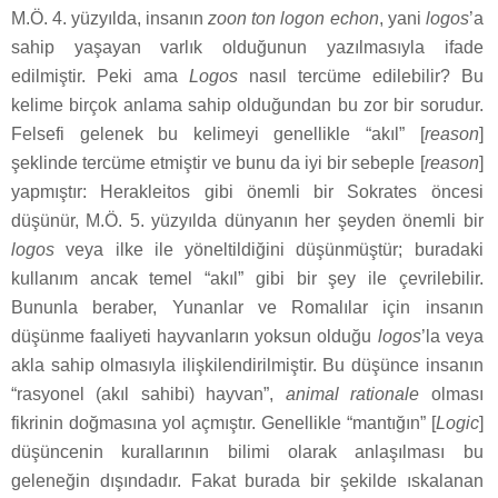
M.Ö. 4. yüzyılda, insanın
zoon ton logon echon
, yani
logos
’a
sahip yaşayan varlık olduğunun yazılmasıyla ifade
edilmiştir. Peki ama
Logos
nasıl tercüme edilebilir? Bu
kelime birçok anlama sahip olduğundan bu zor bir sorudur.
Felsefi gelenek bu kelimeyi genellikle “akıl” [
reason
]
şeklinde tercüme etmiştir ve bunu da iyi bir sebeple [
reason
]
yapmıştır: Herakleitos gibi önemli bir Sokrates öncesi
düşünür, M.Ö. 5. yüzyılda dünyanın her şeyden önemli bir
logos
veya ilke ile yöneltildiğini düşünmüştür; buradaki
kullanım ancak temel “akıl” gibi bir şey ile çevrilebilir.
Bununla beraber, Yunanlar ve Romalılar için insanın
düşünme faaliyeti hayvanların yoksun olduğu
logos
’la veya
akla sahip olmasıyla ilişkilendirilmiştir. Bu düşünce insanın
“rasyonel (akıl sahibi) hayvan”,
animal rationale
olması
fikrinin doğmasına yol açmıştır. Genellikle “mantığın” [
Logic
]
düşüncenin kurallarının bilimi olarak anlaşılması bu
geleneğin dışındadır. Fakat burada bir şekilde ıskalanan