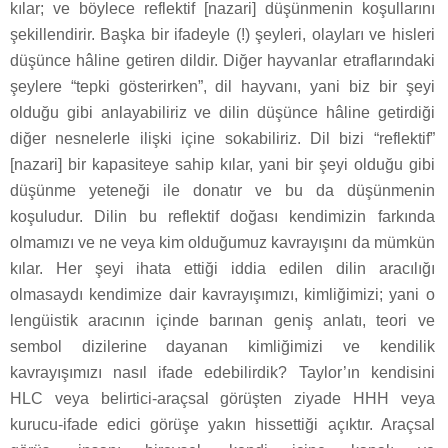
kılar; ve böylece reflektif [nazari] düşünmenin koşullarını
şekillendirir. Başka bir ifadeyle (!) şeyleri, olayları ve hisleri
düşünce hâline getiren dildir. Diğer hayvanlar etraflarındaki
şeylere “tepki gösterirken”, dil hayvanı, yani biz bir şeyi
olduğu gibi anlayabiliriz ve dilin düşünce hâline getirdiği
diğer nesnelerle ilişki içine sokabiliriz. Dil bizi “reflektif”
[nazari] bir kapasiteye sahip kılar, yani bir şeyi olduğu gibi
düşünme yeteneği ile donatır ve bu da düşünmenin
koşuludur. Dilin bu reflektif doğası kendimizin farkında
olmamızı ve ne veya kim olduğumuz kavrayışını da mümkün
kılar. Her şeyi ihata ettiği iddia edilen dilin aracılığı
olmasaydı kendimize dair kavrayışımızı, kimliğimizi; yani o
lengüistik aracının içinde barınan geniş anlatı, teori ve
sembol dizilerine dayanan kimliğimizi ve kendilik
kavrayışımızı nasıl ifade edebilirdik? Taylor’ın kendisini
HLC veya belirtici-araçsal görüşten ziyade HHH veya
kurucu-ifade edici görüşe yakın hissettiği açıktır. Araçsal