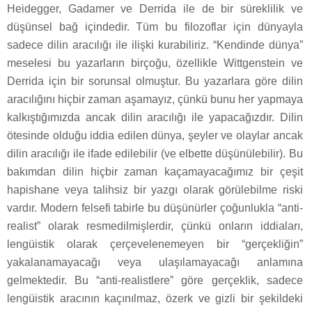
Heidegger, Gadamer ve Derrida ile de bir süreklilik ve
düşünsel bağ içindedir. Tüm bu filozoflar için dünyayla
sadece dilin aracılığı ile ilişki kurabiliriz. “Kendinde dünya”
meselesi bu yazarların birçoğu, özellikle Wittgenstein ve
Derrida için bir sorunsal olmuştur. Bu yazarlara göre dilin
aracılığını hiçbir zaman aşamayız, çünkü bunu her yapmaya
kalkıştığımızda ancak dilin aracılığı ile yapacağızdır. Dilin
ötesinde olduğu iddia edilen dünya, şeyler ve olaylar ancak
dilin aracılığı ile ifade edilebilir (ve elbette düşünülebilir). Bu
bakımdan dilin hiçbir zaman kaçamayacağımız bir çeşit
hapishane veya talihsiz bir yazgı olarak görülebilme riski
vardır. Modern felsefi tabirle bu düşünürler çoğunlukla “anti-
realist” olarak resmedilmişlerdir, çünkü onların iddiaları,
lengüistik olarak çerçevelenemeyen bir “gerçekliğin”
yakalanamayacağı veya ulaşılamayacağı anlamına
gelmektedir. Bu “anti-realistlere” göre gerçeklik, sadece
lengüistik aracının kaçınılmaz, özerk ve gizli bir şekildeki