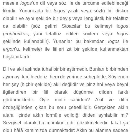
mesele
logos
’un dil veya söz ile de tercüme edilebileceği
fikridir. Yunancada bir
logos
yazılı veya sözlü bir diskur
olabilir ve aynı şekilde bir deyiş veya lengüistik bir telaffuz
da olabilir (söz gelimi Stoacılar bu kelimeyi l
ogos
prophorikos
, yani telaffuz edilen söylem veya
logos
şeklinde kullanabilir). Yunanlar bu bakımdan
logos
ile
ergon
’u, kelimeler ile fiilleri zıt bir şekilde kullanmaktan
hoşlanırlardı.
Dil ve akıl aslında tuhaf bir birleştirmedir. Bunları birbirinden
ayırmayı tercih ederiz, hem de yerinde sebeplerle: Söylenen
her şey (hiçbir şekilde) akli değildir ve bir zihni veya beyni
ilgilendiren bir fiil olarak düşünme dilden farklı
görünmektedir. Öyle midir sahiden? Akıl ve dilin
özdeşliğinden çıkan bu soru çetrefillidir: Gerçekten aklın
alanı, içinde aklın formüle edildiği dilden ayrılabilir mi?
Sezgisel olarak bu mümkün gibi gözükmektedir, fakat şu
olgu hâlâ karşımızda durmaktadır: Aklın bu alanına sadece