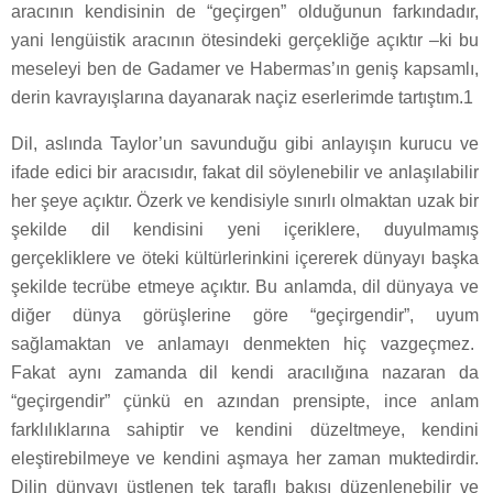
aracının kendisinin de “geçirgen” olduğunun farkındadır,
yani lengüistik aracının ötesindeki gerçekliğe açıktır –ki bu
meseleyi ben de Gadamer ve Habermas’ın geniş kapsamlı,
derin kavrayışlarına dayanarak naçiz eserlerimde tartıştım.1
Dil, aslında Taylor’un savunduğu gibi anlayışın kurucu ve
ifade edici bir aracısıdır, fakat dil söylenebilir ve anlaşılabilir
her şeye açıktır. Özerk ve kendisiyle sınırlı olmaktan uzak bir
şekilde dil kendisini yeni içeriklere, duyulmamış
gerçekliklere ve öteki kültürlerinkini içererek dünyayı başka
şekilde tecrübe etmeye açıktır. Bu anlamda, dil dünyaya ve
diğer dünya görüşlerine göre “geçirgendir”, uyum
sağlamaktan ve anlamayı denmekten hiç vazgeçmez.
Fakat aynı zamanda dil kendi aracılığına nazaran da
“geçirgendir” çünkü en azından prensipte, ince anlam
farklılıklarına sahiptir ve kendini düzeltmeye, kendini
eleştirebilmeye ve kendini aşmaya her zaman muktedirdir.
Dilin dünyayı üstlenen tek taraflı bakışı düzenlenebilir ve