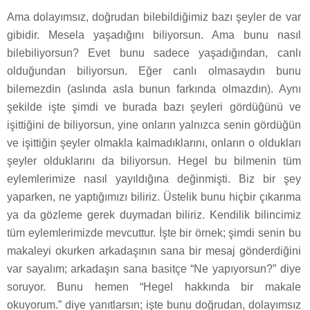
Ama dolayımsız, doğrudan bilebildiğimiz bazı şeyler de var
gibidir. Mesela yaşadığını biliyorsun. Ama bunu nasıl
bilebiliyorsun? Evet bunu sadece yaşadığından, canlı
olduğundan biliyorsun. Eğer canlı olmasaydın bunu
bilemezdin (aslında asla bunun farkında olmazdın). Aynı
şekilde işte şimdi ve burada bazı şeyleri gördüğünü ve
işittiğini de biliyorsun, yine onların yalnızca senin gördüğün
ve işittiğin şeyler olmakla kalmadıklarını, onların o oldukları
şeyler olduklarını da biliyorsun. Hegel bu bilmenin tüm
eylemlerimize nasıl yayıldığına değinmişti. Biz bir şey
yaparken, ne yaptığımızı biliriz. Üstelik bunu hiçbir çıkarıma
ya da gözleme gerek duymadan biliriz. Kendilik bilincimiz
tüm eylemlerimizde mevcuttur. İşte bir örnek; şimdi senin bu
makaleyi okurken arkadaşının sana bir mesaj gönderdiğini
var sayalım; arkadaşın sana basitçe “Ne yapıyorsun?” diye
soruyor. Bunu hemen “Hegel hakkında bir makale
okuyorum.” diye yanıtlarsın; işte bunu doğrudan, dolayımsız