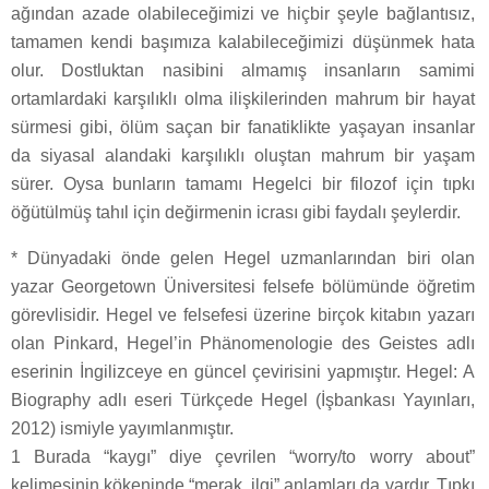
ağından azade olabileceğimizi ve hiçbir şeyle bağlantısız,
tamamen kendi başımıza kalabileceğimizi düşünmek hata
olur. Dostluktan nasibini almamış insanların samimi
ortamlardaki karşılıklı olma ilişkilerinden mahrum bir hayat
sürmesi gibi, ölüm saçan bir fanatiklikte yaşayan insanlar
da siyasal alandaki karşılıklı oluştan mahrum bir yaşam
sürer. Oysa bunların tamamı Hegelci bir filozof için tıpkı
öğütülmüş tahıl için değirmenin icrası gibi faydalı şeylerdir.
* Dünyadaki önde gelen Hegel uzmanlarından biri olan
yazar Georgetown Üniversitesi felsefe bölümünde öğretim
görevlisidir. Hegel ve felsefesi üzerine birçok kitabın yazarı
olan Pinkard, Hegel’in Phänomenologie des Geistes adlı
eserinin İngilizceye en güncel çevirisini yapmıştır. Hegel: A
Biography adlı eseri Türkçede Hegel (İşbankası Yayınları,
2012) ismiyle yayımlanmıştır.
1 Burada “kaygı” diye çevrilen “worry/to worry about”
kelimesinin kökeninde “merak, ilgi” anlamları da vardır. Tıpkı