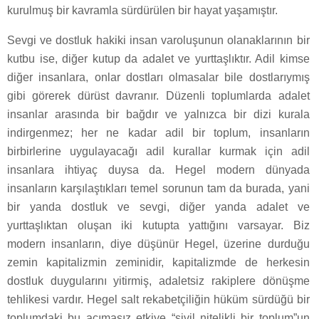
kurulmuş bir kavramla sürdürülen bir hayat yaşamıştır.
Sevgi ve dostluk hakiki insan varoluşunun olanaklarının bir
kutbu ise, diğer kutup da adalet ve yurttaşlıktır. Adil kimse
diğer insanlara, onlar dostları olmasalar bile dostlarıymış
gibi görerek dürüst davranır. Düzenli toplumlarda adalet
insanlar arasında bir bağdır ve yalnızca bir dizi kurala
indirgenmez; her ne kadar adil bir toplum, insanların
birbirlerine uygulayacağı adil kurallar kurmak için adil
insanlara ihtiyaç duysa da. Hegel modern dünyada
insanların karşılaştıkları temel sorunun tam da burada, yani
bir yanda dostluk ve sevgi, diğer yanda adalet ve
yurttaşlıktan oluşan iki kutupta yattığını varsayar. Biz
modern insanların, diye düşünür Hegel, üzerine durduğu
zemin kapitalizmin zeminidir, kapitalizmde de herkesin
dostluk duygularını yitirmiş, adaletsiz rakiplere dönüşme
tehlikesi vardır. Hegel salt rekabetçiliğin hüküm sürdüğü bir
toplumdaki bu acımasız etkiye “sivil nitelikli bir toplum”un