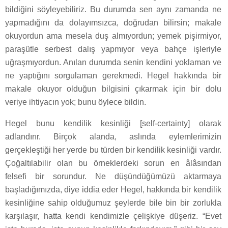
bildiğini söyleyebiliriz. Bu durumda sen aynı zamanda ne
yapmadığını da dolayımsızca, doğrudan bilirsin; makale
okuyordun ama mesela duş almıyordun; yemek pişirmiyor,
paraşütle serbest dalış yapmıyor veya bahçe işleriyle
uğraşmıyordun. Anılan durumda senin kendini yoklaman ve
ne yaptığını sorgulaman gerekmedi. Hegel hakkında bir
makale okuyor olduğun bilgisini çıkarmak için bir dolu
veriye ihtiyacın yok; bunu öylece bildin.
Hegel bunu kendilik kesinliği [self-certainty] olarak
adlandırır. Birçok alanda, aslında eylemlerimizin
gerçekleştiği her yerde bu türden bir kendilik kesinliği vardır.
Çoğaltılabilir olan bu örneklerdeki sorun en âlâsından
felsefi bir sorundur. Ne düşündüğümüzü aktarmaya
başladığımızda, diye iddia eder Hegel, hakkında bir kendilik
kesinliğine sahip olduğumuz şeylerde bile bin bir zorlukla
karşılaşır, hatta kendi kendimizle çelişkiye düşeriz. “Evet