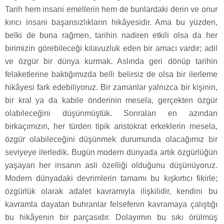
Tarih hem insani emellerin hem de bunlardaki derin ve onur
kırıcı insani başarısızlıkların hikâyesidir. Ama bu yüzden,
belki de buna rağmen, tarihin nadiren etkili olsa da her
birimizin görebileceği kılavuzluk eden bir amacı vardır; adil
ve özgür bir dünya kurmak. Aslında geri dönüp tarihin
felaketlerine baktığımızda belli belirsiz de olsa bir ilerleme
hikâyesi fark edebiliyoruz. Bir zamanlar yalnızca bir kişinin,
bir kral ya da kabile önderinin mesela, gerçekten özgür
olabileceğini düşünmüştük. Sonraları en azından
birkaçımızın, her türden tipik aristokrat erkeklerin mesela,
özgür olabileceğini düşünmek durumunda olacağımız bir
seviyeye ilerledik. Bugün modern dünyada artık özgürlüğün
yaşayan her insanın asli özelliği olduğunu düşünüyoruz.
Modern dünyadaki devrimlerin tamamı bu kışkırtıcı fikirle;
özgürlük olarak adalet kavramıyla ilişkilidir, kendini bu
kavramla dayatan buhranlar felsefenin kavramaya çalıştığı
bu hikâyenin bir parçasıdır. Dolayımın bu sıkı örülmüş