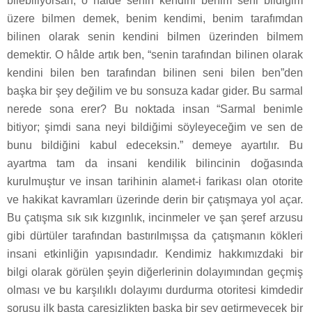
bilebiliyorsan, o hâlde senin kendini benim seni bildiğim
üzere bilmen demek, benim kendimi, benim tarafımdan
bilinen olarak senin kendini bilmen üzerinden bilmem
demektir. O hâlde artık ben, “senin tarafından bilinen olarak
kendini bilen ben tarafından bilinen seni bilen ben”den
başka bir şey değilim ve bu sonsuza kadar gider. Bu sarmal
nerede sona erer? Bu noktada insan “Sarmal benimle
bitiyor; şimdi sana neyi bildiğimi söyleyeceğim ve sen de
bunu bildiğini kabul edeceksin.” demeye ayartılır. Bu
ayartma tam da insani kendilik bilincinin doğasında
kurulmuştur ve insan tarihinin alamet-i farikası olan otorite
ve hakikat kavramları üzerinde derin bir çatışmaya yol açar.
Bu çatışma sık sık kızgınlık, incinmeler ve şan şeref arzusu
gibi dürtüler tarafından bastırılmışsa da çatışmanın kökleri
insani etkinliğin yapısındadır. Kendimiz hakkımızdaki bir
bilgi olarak görülen şeyin diğerlerinin dolayımından geçmiş
olması ve bu karşılıklı dolayımı durdurma otoritesi kimdedir
sorusu ilk başta çaresizlikten başka bir şey getirmeyecek bir