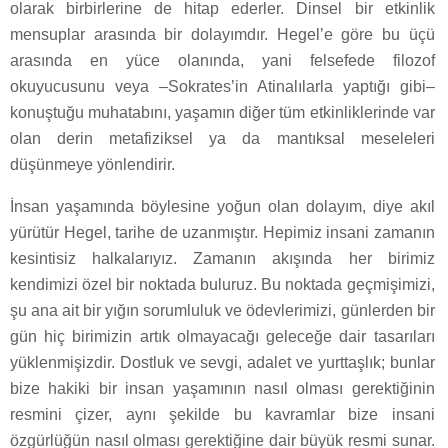
olarak birbirlerine de hitap ederler. Dinsel bir etkinlik
mensuplar arasında bir dolayımdır. Hegel’e göre bu üçü
arasında en yüce olanında, yani felsefede filozof
okuyucusunu veya –Sokrates’in Atinalılarla yaptığı gibi–
konuştuğu muhatabını, yaşamın diğer tüm etkinliklerinde var
olan derin metafiziksel ya da mantıksal meseleleri
düşünmeye yönlendirir.
İnsan yaşamında böylesine yoğun olan dolayım, diye akıl
yürütür Hegel, tarihe de uzanmıştır. Hepimiz insani zamanın
kesintisiz halkalarıyız. Zamanın akışında her birimiz
kendimizi özel bir noktada buluruz. Bu noktada geçmişimizi,
şu ana ait bir yığın sorumluluk ve ödevlerimizi, günlerden bir
gün hiç birimizin artık olmayacağı geleceğe dair tasarıları
yüklenmişizdir. Dostluk ve sevgi, adalet ve yurttaşlık; bunlar
bize hakiki bir insan yaşamının nasıl olması gerektiğinin
resmini çizer, aynı şekilde bu kavramlar bize insani
özgürlüğün nasıl olması gerektiğine dair büyük resmi sunar.