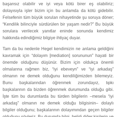
başarısız olabilir ve iyi veya kötü birer eş olabiliriz;
dolayısıyla işler bizim için bu anlamda da kötü gidebilir.
Felsefenin tüm büyük soruları nihayetinde şu soruya döner;
“Kendilik bilinciyle sürdürülen bir yaşam nedir?” Bu büyük
sorulara verilecek yanıtlar eninde sonunda kendimiz
hakkında edindiğimiz bilgiye ihtiyaç duyar.
Tam da bu nedenle Hegel kendimizin ne anlama geldiğini
kavramak için “dolayım [mediation] sorununun” hayati bir
önemde olduğunu düşünür. Bizim için oldukça önemli
olmalarına rağmen biz, “iyi ebeveyn” ve “iyi arkadaş”
olmanın ne demek olduğunu kendiliğimizden bilemeyiz.
Bunu başkalarından öğrenmek zorundayız, tıpkı
başkalarının da bizden öğrenmek durumunda olduğu gibi.
İşte tüm bu durumlarda bu türden bilgilerin –mesela “iyi
arkadaş” olmanın ne demek olduğu bilgisinin– dolaylı
bilgiler olduğunu; başkalarının dolayımından geçen bilgiler
olduğunu söyleriz. Bu durumda bilgi, belirli diğer kişilerin ve