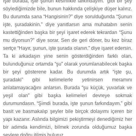
işte burada, işte şunun kesinlikle farkındayım.” gibi bir şey
söylediğimizde bile, bunun hakkında çelişkiye düşer kalırız.
Bu durumda sana “Hangisinin?” diye sorulduğunda “Şunun
işte, şuradakinin.” diye yanıtlarsın ama muhatabın senin
kastettiğinden başka bir şeyi işaret ederek tekrardan “Şunu
mu diyorsun?” diye sorar. Sen de geri döner, bu kez biraz
sertçe “Hayır, şunun, işte şurada olanın.” diye işaret edersin.
Ta ki arkadaşın yine senin gösterdiğinden farklı olan,
bulunduğunuz ortamda “şu” olarak yorumlanabilecek başka
bir şeyi gösterene kadar. Bu durumda artık “işte şu,
şuradaki” gibi kelimelerle yetinirsen meramını
anlatamayacağını anlarsın. Burada “şu küçük, yuvarlak ve
yeşil olan” gibi başka kelimeleri devreye sokmak
durumundasın. “Şimdi burada, işte şunun farkındayım.” gibi
basit ve basmakalıp şeyler bile birçok dolayımı içeren bir
yapı kazanır. Aslında bilgimizi pekiştirmeyi denediğimiz her
bir adımda kendimizi, bilmek zorunda olduğumuz başka
şeylere doğru itilmiş buluruz.