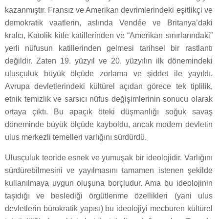
kazanmıştır. Fransız ve Amerikan devrimlerindeki eşitlikçi ve
demokratik vaatlerin, aslında Vendée ve Britanya’daki
kralcı, Katolik kitle katillerinden ve “Amerikan sınırlarındaki”
yerli nüfusun katillerinden gelmesi tarihsel bir rastlantı
değildir. Zaten 19. yüzyıl ve 20. yüzyılın ilk dönemindeki
ulusçuluk büyük ölçüde zorlama ve şiddet ile yayıldı.
Avrupa devletlerindeki kültürel açıdan görece tek tiplilik,
etnik temizlik ve sarsıcı nüfus değişimlerinin sonucu olarak
ortaya çıktı. Bu apaçık öteki düşmanlığı soğuk savaş
döneminde büyük ölçüde kayboldu, ancak modern devletin
ulus merkezli temelleri varlığını sürdürdü.
Ulusçuluk teoride esnek ve yumuşak bir ideolojidir. Varlığını
sürdürebilmesini ve yayılmasını tamamen istenen şekilde
kullanılmaya uygun oluşuna borçludur. Ama bu ideolojinin
taşıdığı ve beslediği örgütlenme özellikleri (yani ulus
devletlerin bürokratik yapısı) bu ideolojiyi mecburen kültürel