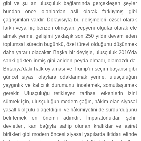
gibi ve şu an ulusçuluk bağlamında gerçekleşen şeyler
bundan önce olanlardan asli olarak farklıymış gibi
çağrışımları vardır. Dolayısıyla bu gelişmeleri özsel olarak
farklı veya hiç benzeri olmayan, yepyeni olgular olarak ele
almak yerine, gelişimi yaklaşık son 250 yıldır devam eden
toplumsal sürecin bugünkü, özel türevi olduğunu düşünmek
daha yararlı olacaktır. Başka bir deyişle, ulusçuluk 2016’da
sanki gökten inmiş gibi aniden peyda olmadı, olamazdı da.
Britanya’daki halk oylaması ve Trump’ın seçim başarısı gibi
güncel siyasi olaylara odaklanmak yerine, ulusçuluğun
yaygınlık ve kalıcılık durumunu incelemek, somutlaştırmak
gerekir. Ulusçuluğu tetikleyen tarihsel etkenlerin izini
sürmek için, ulusçuluğun modern çağın, hâkim olan siyasal
yasallık ölçütü olageldiğini ve hâkimiyetini de sürdürdüğünü
belirlemek en önemli adımdır. İmparatorluklar, şehir
devletleri, kan bağıyla sahip olunan krallıklar ve aşiret
birlikleri gibi modern öncesi siyasal yapılarda iktidarı elinde