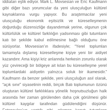
iddiaları eşlik ediyor. Mark L. Movsesian ve Eric Kaufmann
gibi diğer bazı yorumcular da yeni ulusçuluğun kültürel
kaynaklarına vurgu yapıyor. Bu araştırmacılar yeni
ulusçuluğu ekonomik eşitsizlik ve küreselleşmenin
doğurduğu düzensizliğe dayandırmak yerine, olgunun çok
kültürlülük ve kültürel farklılığın yadsınması gibi tutumların
katı bir şekilde kabul edilmesine bağlı olduğunu öne
sürüyorlar. Movsesian’ın ifadesiyle; “Yerel toplumları
tamamıyla dışlamış küreselleşme kişiye yeni bir aidiyet
kazandırır. Ama kişiyi kriz anlarında herkesin zorunlu olarak
yüz çevireceği bir bölgeye ait kılan bu küreselleşme yerel
toplumlardaki aidiyetin yalnızca soluk bir ikamesidir.”
Kaufmann da benzer şekilde, yeni ulusçuluğun asıl olarak,
“açık sınır” siyasetinin reddi, birçok Batı toplumunun özünü
oluşturan kültürel farklılıklara yönelik hoşnutsuzluğun halk
arasında her zaman görülenden daha çok görülmesi gibi
kültürel kaygılar tarafından güdülendiğini düşünür.