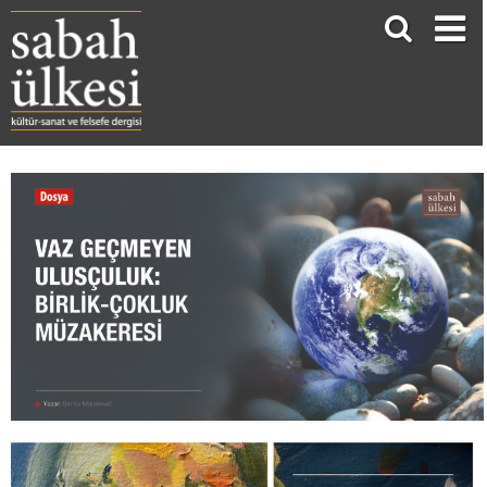
Vaz Geçmeyen Ulusçuluk: Birlik-Çokluk Müzakeresi
Siniša Malešević*