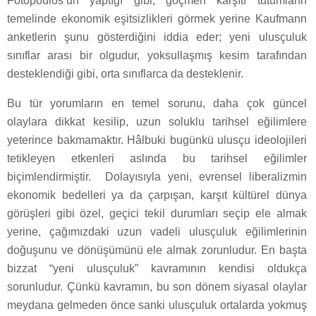
Fotopoulos’un yaptığı gibi, göçmen karşıtı tutumların
temelinde ekonomik eşitsizlikleri görmek yerine Kaufmann
anketlerin şunu gösterdiğini iddia eder; yeni ulusçuluk
sınıflar arası bir olgudur, yoksullaşmış kesim tarafından
desteklendiği gibi, orta sınıflarca da desteklenir.
Bu tür yorumların en temel sorunu, daha çok güncel
olaylara dikkat kesilip, uzun soluklu tarihsel eğilimlere
yeterince bakmamaktır. Hâlbuki bugünkü ulusçu ideolojileri
tetikleyen etkenleri aslında bu tarihsel eğilimler
biçimlendirmiştir. Dolayısıyla yeni, evrensel liberalizmin
ekonomik bedelleri ya da çarpışan, karşıt kültürel dünya
görüşleri gibi özel, geçici tekil durumları seçip ele almak
yerine, çağımızdaki uzun vadeli ulusçuluk eğilimlerinin
doğuşunu ve dönüşümünü ele almak zorunludur. En başta
bizzat “yeni ulusçuluk” kavramının kendisi oldukça
sorunludur. Çünkü kavramın, bu son dönem siyasal olaylar
meydana gelmeden önce sanki ulusçuluk ortalarda yokmuş