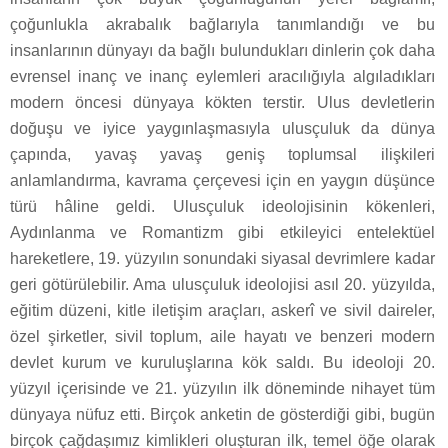
çoğunlukla akrabalık bağlarıyla tanımlandığı ve bu
insanlarının dünyayı da bağlı bulundukları dinlerin çok daha
evrensel inanç ve inanç eylemleri aracılığıyla algıladıkları
modern öncesi dünyaya kökten terstir. Ulus devletlerin
doğuşu ve iyice yaygınlaşmasıyla ulusçuluk da dünya
çapında, yavaş yavaş geniş toplumsal ilişkileri
anlamlandırma, kavrama çerçevesi için en yaygın düşünce
türü hâline geldi. Ulusçuluk ideolojisinin kökenleri,
Aydınlanma ve Romantizm gibi etkileyici entelektüel
hareketlere, 19. yüzyılın sonundaki siyasal devrimlere kadar
geri götürülebilir. Ama ulusçuluk ideolojisi asıl 20. yüzyılda,
eğitim düzeni, kitle iletişim araçları, askerî ve sivil daireler,
özel şirketler, sivil toplum, aile hayatı ve benzeri modern
devlet kurum ve kuruluşlarına kök saldı. Bu ideoloji 20.
yüzyıl içerisinde ve 21. yüzyılın ilk döneminde nihayet tüm
dünyaya nüfuz etti. Birçok anketin de gösterdiği gibi, bugün
birçok çağdaşımız kimlikleri oluşturan ilk, temel öğe olarak