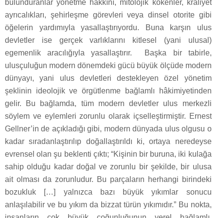
bulunduranlar yönetme hakkını, mitolojik kökenler, kraliyet
ayrıcalıkları, şehirleşme görevleri veya dinsel otorite gibi
öğelerin yardımıyla yasallaştırıyordu. Buna karşın ulus
devletler ise gerçek varlıklarını kitlesel (yani ulusal)
egemenlik aracılığıyla yasallaştırır. Başka bir tabirle,
ulusçuluğun modern dönemdeki gücü büyük ölçüde modern
dünyayı, yani ulus devletleri destekleyen özel yönetim
şeklinin ideolojik ve örgütlenme bağlamlı hâkimiyetinden
gelir. Bu bağlamda, tüm modern devletler ulus merkezli
söylem ve eylemleri zorunlu olarak içselleştirmiştir. Ernest
Gellner’in de açıkladığı gibi, modern dünyada ulus olgusu o
kadar sıradanlaştırılıp doğallaştırıldı ki, ortaya neredeyse
evrensel olan şu beklenti çıktı; “Kişinin bir buruna, iki kulağa
sahip olduğu kadar doğal ve zorunlu bir şekilde, bir ulusa
ait olması da zorunludur. Bu parçaların herhangi birindeki
bozukluk […] yalnızca bazı büyük yıkımlar sonucu
anlaşılabilir ve bu yıkım da bizzat türün yıkımıdır.” Bu nokta,
insanların çok büyük çoğunluğunun yerel bağlamlı,