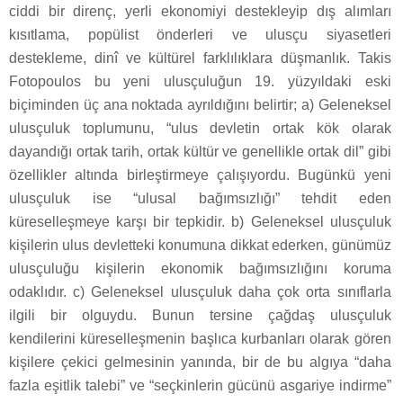
ciddi bir direnç, yerli ekonomiyi destekleyip dış alımları
kısıtlama, popülist önderleri ve ulusçu siyasetleri
destekleme, dinî ve kültürel farklılıklara düşmanlık. Takis
Fotopoulos bu yeni ulusçuluğun 19. yüzyıldaki eski
biçiminden üç ana noktada ayrıldığını belirtir; a) Geleneksel
ulusçuluk toplumunu, “ulus devletin ortak kök olarak
dayandığı ortak tarih, ortak kültür ve genellikle ortak dil” gibi
özellikler altında birleştirmeye çalışıyordu. Bugünkü yeni
ulusçuluk ise “ulusal bağımsızlığı” tehdit eden
küreselleşmeye karşı bir tepkidir. b) Geleneksel ulusçuluk
kişilerin ulus devletteki konumuna dikkat ederken, günümüz
ulusçuluğu kişilerin ekonomik bağımsızlığını koruma
odaklıdır. c) Geleneksel ulusçuluk daha çok orta sınıflarla
ilgili bir olguydu. Bunun tersine çağdaş ulusçuluk
kendilerini küreselleşmenin başlıca kurbanları olarak gören
kişilere çekici gelmesinin yanında, bir de bu algıya “daha
fazla eşitlik talebi” ve “seçkinlerin gücünü asgariye indirme”