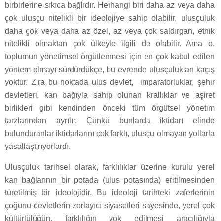
birbirlerine sıkıca bağlıdır. Herhangi biri daha az veya daha
çok ulusçu nitelikli bir ideolojiye sahip olabilir, ulusçuluk
daha çok veya daha az özel, az veya çok saldırgan, etnik
nitelikli olmaktan çok ülkeyle ilgili de olabilir. Ama o,
toplumun yönetimsel örgütlenmesi için en çok kabul edilen
yöntem olmayı sürdürdükçe, bu evrende ulusçuluktan kaçış
yoktur. Zira bu noktada ulus devlet, imparatorluklar, şehir
devletleri, kan bağıyla sahip olunan krallıklar ve aşiret
birlikleri gibi kendinden önceki tüm örgütsel yönetim
tarzlarından ayrılır. Çünkü bunlarda iktidarı elinde
bulunduranlar iktidarlarını çok farklı, ulusçu olmayan yollarla
yasallaştırıyorlardı.
Ulusçuluk tarihsel olarak, farklılıklar üzerine kurulu yerel
kan bağlarının bir potada (ulus potasında) eritilmesinden
türetilmiş bir ideolojidir. Bu ideoloji tarihteki zaferlerinin
çoğunu devletlerin zorlayıcı siyasetleri sayesinde, yerel çok
kültürlülüğün, farklılığın yok edilmesi aracılığıyla