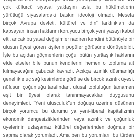
çok kültürcü siyasal yaklaşım asla bu hükûmetlerin
yürüttüğü siyasalardaki baskın ideoloji olmadı. Mesela
birçok Avrupa devleti, kültürel ve dinî farklılıkları da
kapsayan, insan haklarını koruyucu birçok yeni yasayı kabul
etti, ancak bu yasal değişimler nadiren kendini bütünüyle bir
ulusun üyesi gören kişilerin popüler görüşüne dönüşebildi.
İşte bu açıdan göçmenlerin çoğu, bütün yurttaşlık haklarını
elde etseler bile bunun kendilerini hemen o topluma ait
kılmayacağını çabucak kavradı. Açıkça azınlık düşmanlığı
genellikle uç sağ kesimlerde görülse de birçok azınlık üyesi,
nüfusun çoğunluğu tarafından, ulusal topluluğun tamamen
eşit bir üyesi olarak tanınmayacakları duygusunu
deneyimledi. “Yeni ulusçuluk”un doğuşu üzerine düşünen
birçok yorumcu bu durumu ya yeni-liberal kapitalizmin
ekonomik dengesizliklerinden veya azınlık ve çoğunluk
üyelerinin uzlaşamaz kültürel değerlerinden doğmuş bir
sapma olarak yorumladı. Ama ben bu yorumları, bu türden