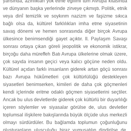
yarısında, azınlıkları yok etme eğilimi tüm Avrupa kıtasında
ve dünyanın başka yerlerinde zirveye çıkmıştı. Politik, etnik
veya dinî temizlik ve soykırım nazizm ve faşizme sıkıca
bağlı olsa da, kültürel farklılıkları imha etme siyasetinin
savaş dönemi ve hemen sonrasında diğer birçok Avrupa
ülkesince benimsendiği gayet açıktır. II. Paylaşım Savaşı
sonrası ortaya çıkan göreli jeopolitik ve ekonomik istikrar,
birçoğu daha müreffeh Batı Avrupa ülkelerine olmak üzere,
çok sayıda insanın geçici veya kalıcı göçüne neden oldu.
Kültürel açıdan farklı insanların giderek artan göçü sonrası
bazı Avrupa hükûmetleri çok kültürlülüğü destekleyen
siyasetleri benimserken, kimileri de daha çok göçmenleri
kendi içlerinde eritme odaklı göçmen siyasetlerini seçtiler.
Ancak bu ulus devletlerde giderek çok kültürlü bir duyarlılığı
içeren söylemler ve siyasalar görülse de, ulus devletler
toplumsal ilişkilere bakışlarında büyük ölçüde ulus merkezli
olmayı sürdürdüler. Bu bağlamda toplumun çoğunluğunu
oluşturanların ulusçuluğu biraz yumuşatılıp dindirilse de,