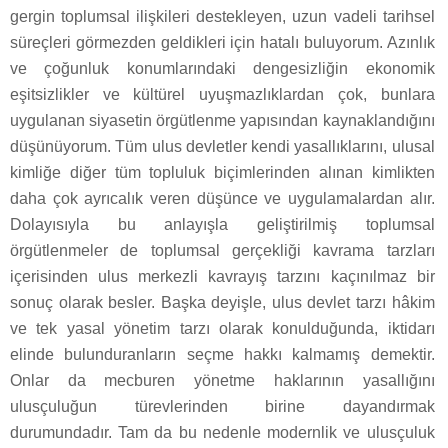
gergin toplumsal ilişkileri destekleyen, uzun vadeli tarihsel
süreçleri görmezden geldikleri için hatalı buluyorum. Azınlık
ve çoğunluk konumlarındaki dengesizliğin ekonomik
eşitsizlikler ve kültürel uyuşmazlıklardan çok, bunlara
uygulanan siyasetin örgütlenme yapısından kaynaklandığını
düşünüyorum. Tüm ulus devletler kendi yasallıklarını, ulusal
kimliğe diğer tüm topluluk biçimlerinden alınan kimlikten
daha çok ayrıcalık veren düşünce ve uygulamalardan alır.
Dolayısıyla bu anlayışla geliştirilmiş toplumsal
örgütlenmeler de toplumsal gerçekliği kavrama tarzları
içerisinden ulus merkezli kavrayış tarzını kaçınılmaz bir
sonuç olarak besler. Başka deyişle, ulus devlet tarzı hâkim
ve tek yasal yönetim tarzı olarak konulduğunda, iktidarı
elinde bulunduranların seçme hakkı kalmamış demektir.
Onlar da mecburen yönetme haklarının yasallığını
ulusçuluğun türevlerinden birine dayandırmak
durumundadır. Tam da bu nedenle modernlik ve ulusçuluk