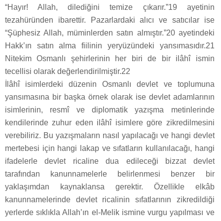
“Hayır! Allah, dilediğini temize çıkarır.”19 ayetinin
tezahüründen ibarettir. Pazarlardaki alıcı ve satıcılar ise
“Şüphesiz Allah, müminlerden satın almıştır.”20 ayetindeki
Hakk’ın satın alma fiilinin yeryüzündeki yansımasıdır.21
Nitekim Osmanlı şehirlerinin her biri de bir ilâhî ismin
tecellisi olarak değerlendirilmiştir.22
İlâhî isimlerdeki düzenin Osmanlı devlet ve toplumuna
yansımasına bir başka örnek olarak ise devlet adamlarının
isimlerinin, resmî ve diplomatik yazışma metinlerinde
kendilerinde zuhur eden ilâhî isimlere göre zikredilmesini
verebiliriz. Bu yazışmaların nasıl yapılacağı ve hangi devlet
mertebesi için hangi lakap ve sıfatların kullanılacağı, hangi
ifadelerle devlet ricaline dua edileceği bizzat devlet
tarafından kanunnamelerle belirlenmesi benzer bir
yaklaşımdan kaynaklansa gerektir. Özellikle elkâb
kanunnamelerinde devlet ricalinin sıfatlarının zikredildiği
yerlerde sıklıkla Allah’ın el-Melik ismine vurgu yapılması ve