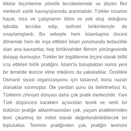
iktidar biçimlerine yönelik tecrübelerinde ve düzen fikri
merkezli varlık kavrayışlarında aranmalıdır. Türkler nizamın
hayat, niza ve çatışmanın ölüm ve yok oluş olduğunu
tabiatta tecrübe edip, tarihsel birikimleriyle de
onaylamışlardı. Bu sebeple hem İslamlaşma öncesi
dönemde hem de inşa ettikleri İslam yorumunda tedavülde
olan ana kavramlar, hep birlik/vahdet fikrinin yörüngesinde
dolaşıp durmuştur. Türkler bir örgütlenme biçimi olarak bilfiil
icra ettikleri birlik pratiğini, İslam’la buluştuktan sonra yeni
bir temelde teorize etme imkânını da yakaladılar. Özellikle
Osmanlı siyasi organizasyonu için tasavvuf, buna nazari
olanaklar sunmuştur. Öte yandan şunu da belirtmeliyiz ki,
Türklerin zihniyet dünyası daha çok pratik merkezlidir. Yani
Türk düşüncesi karakteri açısından teorik ve verili bir
bütünün pratiğe aktarılmasından çok, yaşam pratiklerinden
teori çıkartmış bir millet olarak değerlendirilebilecek bir
topluluktur. Teorinin pratiğinden çok, pratiğin teorisini