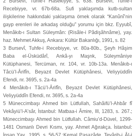
2 Bursevî, Tuhfe-i Hasekiyye, s. 638. Bursevî, Tuhfe-i
Recebiyye, vr. 67b-68a. Sufi yaklaşımda kutb-sultan
ilişkilerine hakkındaki yaklaşıma örnek olarak “Kanûnî’nin
gayp erenleri ile arkadaş olduğu” yorumu için bkz. Eyyubî,
Menâkıb-ı Sultan Süleymân: (Risâle-i Pâdişâhnâme), yay.
haz. Mehmet Akkuş, Ankara: Kültür Bakanlığı, 1991, s. 82
3 Bursevî, Tuhfe-i Recebiyye, vr. 80a-80b., Şeyh Hâşim
Baba el-Üsküdârî, Ankâ-yı Maşrık, Süleymâniye
Kütüphanesi, Tercüman, nr. 104, vr. 10b-13a. Menâkıb-ı
Tâcü’l-Ârifîn, Beyazıt Devlet Kütüphânesi, Veliyyüddîn
Efendi, nr. 3695, s. 2a-4a
4 Menâkıb-ı Tâcü’l-Ârifîn, Beyazıt Devlet Kütüphânesi,
Veliyyüddîn Efendi, nr. 3695, s. 2a-4a
5 Müneccimbaşı Ahmed bin Lütfullah, Sahâifü’l-Ahbâr fî
Vekâyiü’l-A’sâr, İstanbul: Matbaa-i Âmire, III, 1283, s. 267.;
Müneccimbaşı Ahmed bin Lütfullah. Câmiu’d-Düvel, 1299-
1481 Osmanlı Devri Kısmı, yay. Ahmet Ağırakça. İstanbul:
İnsan Yay., 1995, s. 56-57.;Kemal Paşazâde, Tevârih-i Âl-i