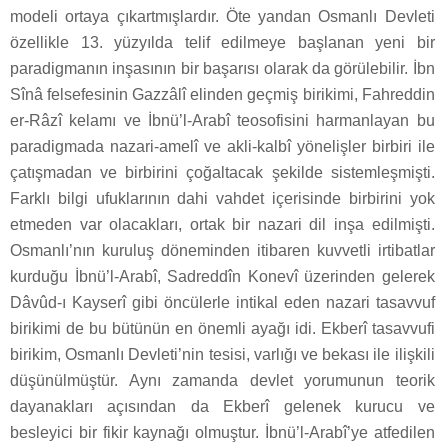
modeli ortaya çıkartmışlardır. Öte yandan Osmanlı Devleti
özellikle 13. yüzyılda telif edilmeye başlanan yeni bir
paradigmanın inşasının bir başarısı olarak da görülebilir. İbn
Sînâ felsefesinin Gazzâlî elinden geçmiş birikimi, Fahreddin
er-Râzî kelamı ve İbnü’l-Arabî teosofisini harmanlayan bu
paradigmada nazari-amelî ve akli-kalbî yönelişler birbiri ile
çatışmadan ve birbirini çoğaltacak şekilde sistemleşmişti.
Farklı bilgi ufuklarının dahi vahdet içerisinde birbirini yok
etmeden var olacakları, ortak bir nazari dil inşa edilmişti.
Osmanlı’nın kuruluş döneminden itibaren kuvvetli irtibatlar
kurduğu İbnü’l-Arabî, Sadreddîn Konevî üzerinden gelerek
Dâvûd-ı Kayserî gibi öncülerle intikal eden nazari tasavvuf
birikimi de bu bütünün en önemli ayağı idi. Ekberî tasavvufi
birikim, Osmanlı Devleti’nin tesisi, varlığı ve bekası ile ilişkili
düşünülmüştür. Aynı zamanda devlet yorumunun teorik
dayanakları açısından da Ekberî gelenek kurucu ve
besleyici bir fikir kaynağı olmuştur. İbnü’l-Arabî’ye atfedilen