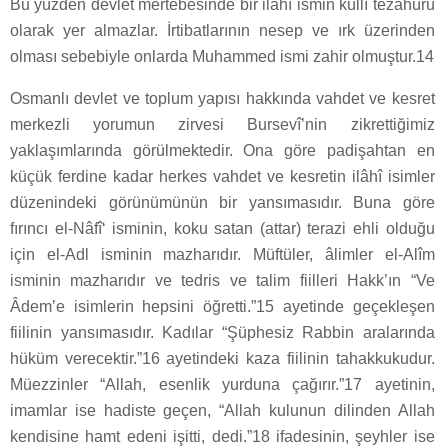
Bu yüzden devlet mertebesinde bir ilâhî ismin küllî tezahürü
olarak yer almazlar. İrtibatlarının nesep ve ırk üzerinden
olması sebebiyle onlarda Muhammed ismi zahir olmuştur.14
Osmanlı devlet ve toplum yapısı hakkında vahdet ve kesret
merkezli yorumun zirvesi Bursevî’nin zikrettiğimiz
yaklaşımlarında görülmektedir. Ona göre padişahtan en
küçük ferdine kadar herkes vahdet ve kesretin ilâhî isimler
düzenindeki görünümünün bir yansımasıdır. Buna göre
fırıncı el-Nâfî‘ isminin, koku satan (attar) terazi ehli olduğu
için el-Adl isminin mazharıdır. Müftüler, âlimler el-Alîm
isminin mazharıdır ve tedris ve talim fiilleri Hakk’ın “Ve
Âdem’e isimlerin hepsini öğretti.”15 ayetinde geçekleşen
fiilinin yansımasıdır. Kadılar “Şüphesiz Rabbin aralarında
hüküm verecektir.”16 ayetindeki kaza fiilinin tahakkukudur.
Müezzinler “Allah, esenlik yurduna çağırır.”17 ayetinin,
imamlar ise hadiste geçen, “Allah kulunun dilinden Allah
kendisine hamt edeni işitti, dedi.”18 ifadesinin, şeyhler ise