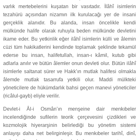
varlık mertebelerini kuşatan bir vasıtadır. İlâhî isimlerin
tezahürü açısından nizamın ilk kurulacağı yer de insani
gerçeklik alanıdır. Bu alanda, insan öncelikle kendi
mülkünde halife olarak ruhuyla beden mülkünde devletini
ikame eder. Bu yetkinlik eğer ilâhî isimlerin külli ve âlemin
cüzi tüm hakikatlerini kendinde toplamak şeklinde tekamül
ederse bu insan, halifetullah, insan-ı kâmil, kutub gibi
adlarla anılır ve bütün âlemler onun devleti olur. Bütün ilâhî
isimlerle saltanat sürer ve Hakk’ın mutlak halifesi olmakla
âlemde mutlak tasarrufa yetkili olur. Maddi mülkteki
yöneticilere de hükümdarlık bahsi geçen manevi yöneticiler
(ricâlul-gayb) eliyle verilir.
Devlet-i Âl-i Osmân’ın menşeine dair menkıbeler
incelendiğinde sufilerin teorik çerçevesini çizdikleri ve
kozmolojik hiyerarşinin belirlediği bu yönetim sistemi
anlayışı daha net belirginleşir. Bu menkıbeler tarihî, dinî,