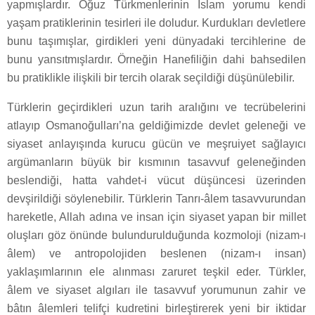
yapmışlardır. Oğuz Türkmenlerinin İslam yorumu kendi
yaşam pratiklerinin tesirleri ile doludur. Kurdukları devletlere
bunu taşımışlar, girdikleri yeni dünyadaki tercihlerine de
bunu yansıtmışlardır. Örneğin Hanefiliğin dahi bahsedilen
bu pratiklikle ilişkili bir tercih olarak seçildiği düşünülebilir.
Türklerin geçirdikleri uzun tarih aralığını ve tecrübelerini
atlayıp Osmanoğulları’na geldiğimizde devlet geleneği ve
siyaset anlayışında kurucu gücün ve meşruiyet sağlayıcı
argümanların büyük bir kısmının tasavvuf geleneğinden
beslendiği, hatta vahdet-i vücut düşüncesi üzerinden
devşirildiği söylenebilir. Türklerin Tanrı-âlem tasavvurundan
hareketle, Allah adına ve insan için siyaset yapan bir millet
oluşları göz önünde bulundurulduğunda kozmoloji (nizam-ı
âlem) ve antropolojiden beslenen (nizam-ı insan)
yaklaşımlarının ele alınması zaruret teşkil eder. Türkler,
âlem ve siyaset algıları ile tasavvuf yorumunun zahir ve
bâtın âlemleri telifçi kudretini birleştirerek yeni bir iktidar