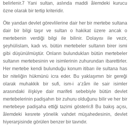
belirlenir.7 Yani sultan, aslında maddi âlemdeki kurucu
özne olarak bir tertip kriteridir.
Öte yandan devlet görevlilerine dair her bir mertebe sultana
dair bir bilgi taşır ve sultan o hakikat üzere ancak o
mertebenin verdiği bilgi ile bilinir. Dolayısı ile vezir,
şeyhülislam, kadı vs. bütün mertebeler sultanın birer ismi
gibi düşünülmüştür. Onların bulundukları bütün mertebeler
sultanın mertebesinin ve isimlerinin zuhurundan ibarettirler.
Her mertebe kendi bulunduğu konum itibarı ile sultana has
bir niteliğin hükmünü icra eder. Bu yaklaşımın bir gereği
olarak muhakkik bir sufi, ism-i a‘zâm ile sair isimler
arasındaki ilişkiye dair marifeti sebebiyle bütün devlet
mertebelerinin padişahın bir zuhuru olduğunu bilir ve her bir
mertebeye padişaha ettiği tazimi gösterir.8 Bu bakış açısı,
âlemdeki kesrete yönelik vahdet müşahedesinin, devlet
hiyerarşisinde görülen benzer bir tavrıdır.