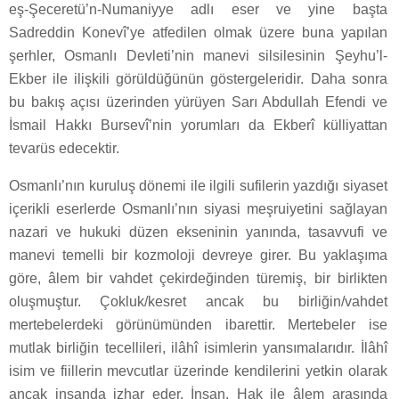
eş-Şeceretü’n-Numaniyye adlı eser ve yine başta
Sadreddin Konevî’ye atfedilen olmak üzere buna yapılan
şerhler, Osmanlı Devleti’nin manevi silsilesinin Şeyhu’l-
Ekber ile ilişkili görüldüğünün göstergeleridir. Daha sonra
bu bakış açısı üzerinden yürüyen Sarı Abdullah Efendi ve
İsmail Hakkı Bursevî’nin yorumları da Ekberî külliyattan
tevarüs edecektir.
Osmanlı’nın kuruluş dönemi ile ilgili sufilerin yazdığı siyaset
içerikli eserlerde Osmanlı’nın siyasi meşruiyetini sağlayan
nazari ve hukuki düzen ekseninin yanında, tasavvufi ve
manevi temelli bir kozmoloji devreye girer. Bu yaklaşıma
göre, âlem bir vahdet çekirdeğinden türemiş, bir birlikten
oluşmuştur. Çokluk/kesret ancak bu birliğin/vahdet
mertebelerdeki görünümünden ibarettir. Mertebeler ise
mutlak birliğin tecellileri, ilâhî isimlerin yansımalarıdır. İlâhî
isim ve fiillerin mevcutlar üzerinde kendilerini yetkin olarak
ancak insanda izhar eder. İnsan, Hak ile âlem arasında