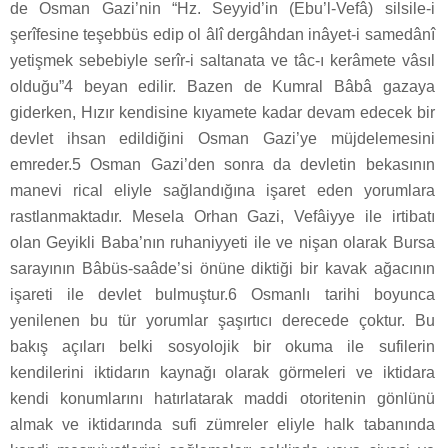
de Osman Gazi’nin “Hz. Seyyid’in (Ebu’l-Vefâ) silsile-i
şerîfesine teşebbüs edip ol âlî dergâhdan inâyet-i samedânî
yetişmek sebebiyle serîr-i saltanata ve tâc-ı kerâmete vâsıl
olduğu”4 beyan edilir. Bazen de Kumral Bâbâ gazaya
giderken, Hızır kendisine kıyamete kadar devam edecek bir
devlet ihsan edildiğini Osman Gazi’ye müjdelemesini
emreder.5 Osman Gazi’den sonra da devletin bekasının
manevi rical eliyle sağlandığına işaret eden yorumlara
rastlanmaktadır. Mesela Orhan Gazi, Vefâiyye ile irtibatı
olan Geyikli Baba’nın ruhaniyyeti ile ve nişan olarak Bursa
sarayının Bâbüs-saâde’si önüne diktiği bir kavak ağacının
işareti ile devlet bulmuştur.6 Osmanlı tarihi boyunca
yenilenen bu tür yorumlar şaşırtıcı derecede çoktur. Bu
bakış açıları belki sosyolojik bir okuma ile sufilerin
kendilerini iktidarın kaynağı olarak görmeleri ve iktidara
kendi konumlarını hatırlatarak maddi otoritenin gönlünü
almak ve iktidarında sufi zümreler eliyle halk tabanında