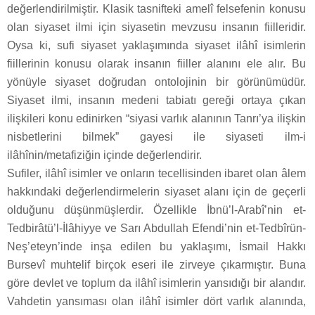
değerlendirilmiştir. Klasik tasnifteki amelî felsefenin konusu
olan siyaset ilmi için siyasetin mevzusu insanın fiilleridir.
Oysa ki, sufi siyaset yaklaşımında siyaset ilâhî isimlerin
fiillerinin konusu olarak insanın fiiller alanını ele alır. Bu
yönüyle siyaset doğrudan ontolojinin bir görünümüdür.
Siyaset ilmi, insanın medeni tabiatı gereği ortaya çıkan
ilişkileri konu edinirken “siyasi varlık alanının Tanrı’ya ilişkin
nisbetlerini bilmek” gayesi ile siyaseti ilm-i
ilâhînin/metafiziğin içinde değerlendirir.
Sufiler, ilâhî isimler ve onların tecellisinden ibaret olan âlem
hakkındaki değerlendirmelerin siyaset alanı için de geçerli
olduğunu düşünmüşlerdir. Özellikle İbnü’l-Arabî’nin et-
Tedbirâtü’l-İlâhiyye ve Sarı Abdullah Efendi’nin et-Tedbîrün-
Neş’eteyn’inde inşa edilen bu yaklaşımı, İsmail Hakkı
Bursevî muhtelif birçok eseri ile zirveye çıkarmıştır. Buna
göre devlet ve toplum da ilâhî isimlerin yansıdığı bir alandır.
Vahdetin yansıması olan ilâhî isimler dört varlık alanında,