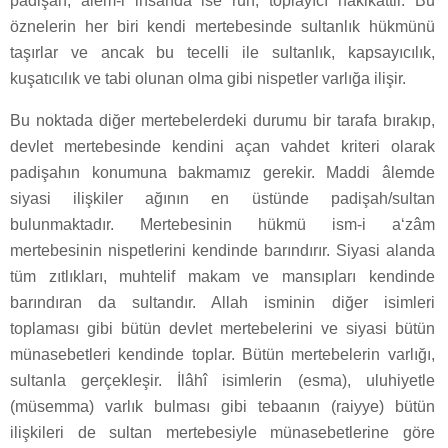
padişah, âlem-i insanda ise ruh; toplayıcı hakikattir. Bu
öznelerin her biri kendi mertebesinde sultanlık hükmünü
taşırlar ve ancak bu tecelli ile sultanlık, kapsayıcılık,
kuşatıcılık ve tabi olunan olma gibi nispetler varlığa ilişir.
Bu noktada diğer mertebelerdeki durumu bir tarafa bırakıp,
devlet mertebesinde kendini açan vahdet kriteri olarak
padişahın konumuna bakmamız gerekir. Maddi âlemde
siyasi ilişkiler ağının en üstünde padişah/sultan
bulunmaktadır. Mertebesinin hükmü ism-i a‘zâm
mertebesinin nispetlerini kendinde barındırır. Siyasi alanda
tüm zıtlıkları, muhtelif makam ve mansıpları kendinde
barındıran da sultandır. Allah isminin diğer isimleri
toplaması gibi bütün devlet mertebelerini ve siyasi bütün
münasebetleri kendinde toplar. Bütün mertebelerin varlığı,
sultanla gerçekleşir. İlâhî isimlerin (esma), uluhiyetle
(müsemma) varlık bulması gibi tebaanın (raiyye) bütün
ilişkileri de sultan mertebesiyle münasebetlerine göre