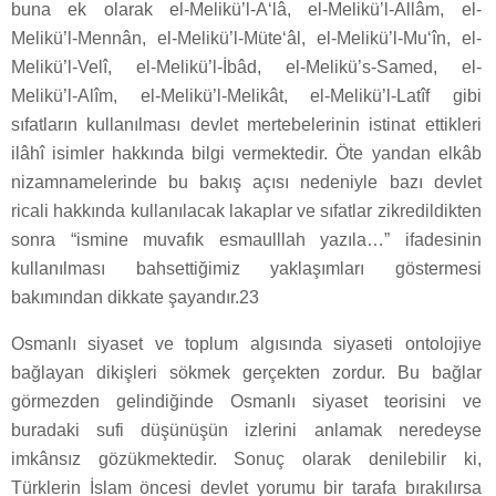
buna ek olarak el-Melikü’l-A‘lâ, el-Melikü’l-Allâm, el-
Melikü’l-Mennân, el-Melikü’l-Müte‘âl, el-Melikü’l-Mu‘în, el-
Melikü’l-Velî, el-Melikü’l-İbâd, el-Melikü’s-Samed, el-
Melikü’l-Alîm, el-Melikü’l-Melikât, el-Melikü’l-Latîf gibi
sıfatların kullanılması devlet mertebelerinin istinat ettikleri
ilâhî isimler hakkında bilgi vermektedir. Öte yandan elkâb
nizamnamelerinde bu bakış açısı nedeniyle bazı devlet
ricali hakkında kullanılacak lakaplar ve sıfatlar zikredildikten
sonra “ismine muvafık esmaulllah yazıla…” ifadesinin
kullanılması bahsettiğimiz yaklaşımları göstermesi
bakımından dikkate şayandır.23
Osmanlı siyaset ve toplum algısında siyaseti ontolojiye
bağlayan dikişleri sökmek gerçekten zordur. Bu bağlar
görmezden gelindiğinde Osmanlı siyaset teorisini ve
buradaki sufi düşünüşün izlerini anlamak neredeyse
imkânsız gözükmektedir. Sonuç olarak denilebilir ki,
Türklerin İslam öncesi devlet yorumu bir tarafa bırakılırsa