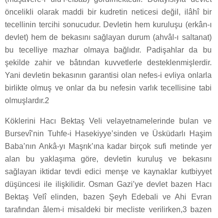
öncelikli olarak maddi bir kudretin neticesi değil, ilâhî bir
tecellinin tercihi sonucudur. Devletin hem kuruluşu (erkân-ı
devlet) hem de bekasını sağlayan durum (ahvâl-ı saltanat)
bu tecelliye mazhar olmaya bağlıdır. Padişahlar da bu
şekilde zahir ve bâtından kuvvetlerle desteklenmişlerdir.
Yani devletin bekasının garantisi olan nefes-i evliya onlarla
birlikte olmuş ve onlar da bu nefesin varlık tecellisine tabi
olmuşlardır.2
Köklerini Hacı Bektaş Veli velayetnamelerinde bulan ve
Bursevî’nin Tuhfe-i Hasekiyye’sinden ve Üsküdarlı Haşim
Baba’nın Ankâ-yı Maşrık’ına kadar birçok sufi metinde yer
alan bu yaklaşıma göre, devletin kuruluş ve bekasını
sağlayan iktidar tevdi edici menşe ve kaynaklar kutbiyyet
düşüncesi ile ilişkilidir. Osman Gazi’ye devlet bazen Hacı
Bektaş Velî elinden, bazen Şeyh Edebali ve Ahi Evran
tarafından âlem-i misaldeki bir mecliste verilirken,3 bazen