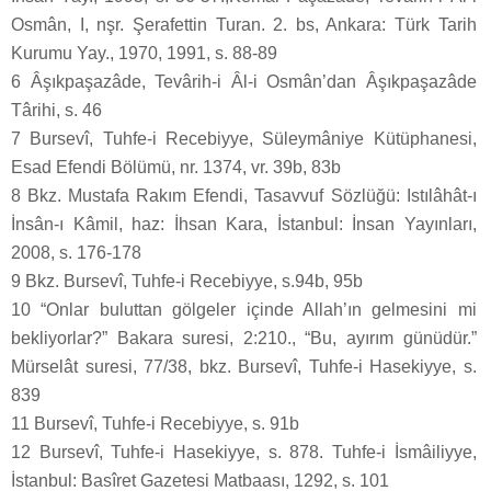
Osmân, I, nşr. Şerafettin Turan. 2. bs, Ankara: Türk Tarih
Kurumu Yay., 1970, 1991, s. 88-89
6 Âşıkpaşazâde, Tevârih-i Âl-i Osmân’dan Âşıkpaşazâde
Târihi, s. 46
7 Bursevî, Tuhfe-i Recebiyye, Süleymâniye Kütüphanesi,
Esad Efendi Bölümü, nr. 1374, vr. 39b, 83b
8 Bkz. Mustafa Rakım Efendi, Tasavvuf Sözlüğü: Istılâhât-ı
İnsân-ı Kâmil, haz: İhsan Kara, İstanbul: İnsan Yayınları,
2008, s. 176-178
9 Bkz. Bursevî, Tuhfe-i Recebiyye, s.94b, 95b
10 “Onlar buluttan gölgeler içinde Allah’ın gelmesini mi
bekliyorlar?” Bakara suresi, 2:210., “Bu, ayırım günüdür.”
Mürselât suresi, 77/38, bkz. Bursevî, Tuhfe-i Hasekiyye, s.
839
11 Bursevî, Tuhfe-i Recebiyye, s. 91b
12 Bursevî, Tuhfe-i Hasekiyye, s. 878. Tuhfe-i İsmâiliyye,
İstanbul: Basîret Gazetesi Matbaası, 1292, s. 101