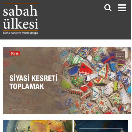
SİYASİ KESRETİ TOPLAMAK
Özkan Öztürk*