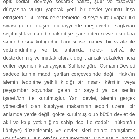
epik kodları devreye sokarak hafıza, şuur ve tasavvur
dünyasına vurgu yaparak yeni bir devlet yorumu inşa
etmişlerdir. Bu menkıbeler temelde iki şeye vurgu yapar. İlki
siyasi gücün maşeri muhayyilede meşruiyetini sağlayan
seçilmişlik ve ilâhî bir hak edişe işaret eden kuvvetli kodlara
sahip bir soy kütüğüdür. İkincisi ise manevi bir vazife ile
yetkilendirilmiş ve bu anlamda nefes-i evliyâ ile
desteklenmiş ve mutlak olarak değil, ancak vekaleten icra
edilen egemenlik anlayışıdır. Sufilere göre, Osmanlı Devleti
sadece tarihin maddi şartları çerçevesinde değil, Hakk’ın
âlemin tedbirine yetkili kıldığı bir insan-ı kâmilin veya
peygamber soyundan gelen bir seyyid ya da şerifin
işareti/izni ile kurulmuştur. Yani devlet, âlemin gerçek
yöneticileri olan kutbiyyet makamının tedbiri üzere, bir
anlamda yerde değil, gökte kurulmuş olup bütün devlet de
akıl ve kalp yetkinliğine sahip rical ile (tedbîr-ı hükemâ-ı
ilâhiyye) düzenlenmiş ve devlet işleri onlara danışılarak
(müşâvere-i ulü’l-elbâb) görülmektedir. Dolayısıyla devlet