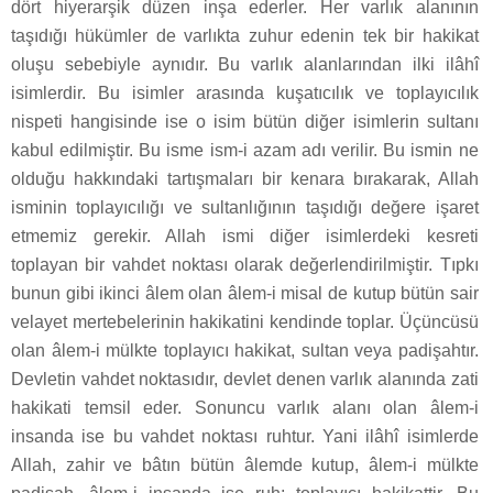
dört hiyerarşik düzen inşa ederler. Her varlık alanının
taşıdığı hükümler de varlıkta zuhur edenin tek bir hakikat
oluşu sebebiyle aynıdır. Bu varlık alanlarından ilki ilâhî
isimlerdir. Bu isimler arasında kuşatıcılık ve toplayıcılık
nispeti hangisinde ise o isim bütün diğer isimlerin sultanı
kabul edilmiştir. Bu isme ism-i azam adı verilir. Bu ismin ne
olduğu hakkındaki tartışmaları bir kenara bırakarak, Allah
isminin toplayıcılığı ve sultanlığının taşıdığı değere işaret
etmemiz gerekir. Allah ismi diğer isimlerdeki kesreti
toplayan bir vahdet noktası olarak değerlendirilmiştir. Tıpkı
bunun gibi ikinci âlem olan âlem-i misal de kutup bütün sair
velayet mertebelerinin hakikatini kendinde toplar. Üçüncüsü
olan âlem-i mülkte toplayıcı hakikat, sultan veya padişahtır.
Devletin vahdet noktasıdır, devlet denen varlık alanında zati
hakikati temsil eder. Sonuncu varlık alanı olan âlem-i
insanda ise bu vahdet noktası ruhtur. Yani ilâhî isimlerde
Allah, zahir ve bâtın bütün âlemde kutup, âlem-i mülkte