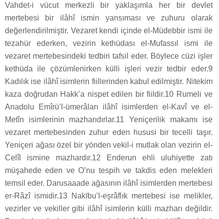
Vahdet-i vücut merkezli bir yaklaşımla her bir devlet
mertebesi bir ilâhî ismin yansıması ve zuhuru olarak
değerlendirilmiştir. Vezaret kendi içinde el-Müdebbir ismi ile
tezahür ederken, vezirin kethüdası el-Mufassıl ismi ile
vezaret mertebesindeki tedbiri tafsil eder. Böylece cüzi işler
kethüda ile çözümlenirken külli işleri vezir tedbir eder.9
Kadılık ise ilâhî isimlerin fiillerinden kabul edilmiştir. Nitekim
kaza doğrudan Hakk’a nispet edilen bir fiildir.10 Rumeli ve
Anadolu Emîrü’l-ümerâları ilâhî isimlerden el-Kavî ve el-
Metîn isimlerinin mazharıdırlar.11 Yeniçerilik makamı ise
vezaret mertebesinden zuhur eden hususi bir tecelli taşır.
Yeniçeri ağası özel bir yönden vekil-i mutlak olan vezirin el-
Celîl ismine mazhardır.12 Enderun ehli uluhiyette zatı
müşahede eden ve O’nu tespih ve takdis eden melekleri
temsil eder. Darusaaade ağasının ilâhî isimlerden mertebesi
er-Râzî ismidir.13 Nakību’l-eşrâflık mertebesi ise melikler,
vezirler ve vekiller gibi ilâhî isimlerin külli mazharı değildir.