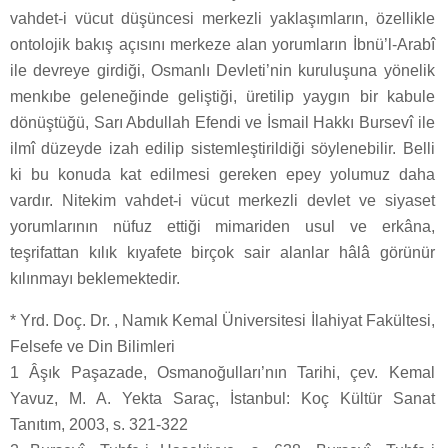
vahdet-i vücut düşüncesi merkezli yaklaşımların, özellikle
ontolojik bakış açısını merkeze alan yorumların İbnü’l-Arabî
ile devreye girdiği, Osmanlı Devleti’nin kuruluşuna yönelik
menkıbe geleneğinde geliştiği, üretilip yaygın bir kabule
dönüştüğü, Sarı Abdullah Efendi ve İsmail Hakkı Bursevî ile
ilmî düzeyde izah edilip sistemleştirildiği söylenebilir. Belli
ki bu konuda kat edilmesi gereken epey yolumuz daha
vardır. Nitekim vahdet-i vücut merkezli devlet ve siyaset
yorumlarının nüfuz ettiği mimariden usul ve erkâna,
teşrifattan kılık kıyafete birçok sair alanlar hâlâ görünür
kılınmayı beklemektedir.
* Yrd. Doç. Dr. , Namık Kemal Üniversitesi İlahiyat Fakültesi,
Felsefe ve Din Bilimleri
1 Âşık Paşazade, Osmanoğulları’nın Tarihi, çev. Kemal
Yavuz, M. A. Yekta Saraç, İstanbul: Koç Kültür Sanat
Tanıtım, 2003, s. 321-322