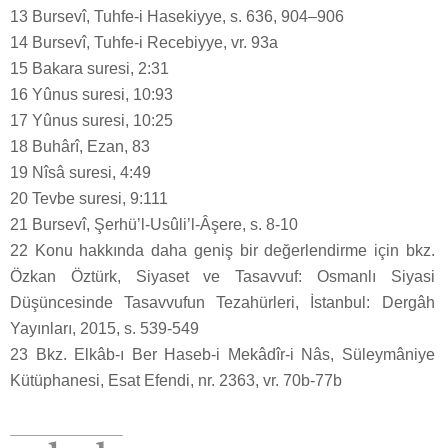
13 Bursevî, Tuhfe-i Hasekiyye, s. 636, 904–906
14 Bursevî, Tuhfe-i Recebiyye, vr. 93a
15 Bakara suresi, 2:31
16 Yûnus suresi, 10:93
17 Yûnus suresi, 10:25
18 Buhârî, Ezan, 83
19 Nîsâ suresi, 4:49
20 Tevbe suresi, 9:111
21 Bursevî, Şerhü’l-Usûli’l-Âşere, s. 8-10
22 Konu hakkında daha geniş bir değerlendirme için bkz.
Özkan Öztürk, Siyaset ve Tasavvuf: Osmanlı Siyasi
Düşüncesinde Tasavvufun Tezahürleri, İstanbul: Dergâh
Yayınları, 2015, s. 539-549
23 Bkz. Elkâb-ı Ber Haseb-i Mekâdîr-i Nâs, Süleymâniye
Kütüphanesi, Esat Efendi, nr. 2363, vr. 70b-77b