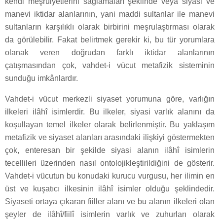
kendi meşruiyetlerini sağlamaları şeklinde veya siyasi ve
manevi iktidar alanlarının, yani maddi sultanlar ile manevi
sultanların karşılıklı olarak birbirini meşrulaştırması olarak
da görülebilir. Fakat belirtmek gerekir ki, bu tür yorumlara
olanak veren doğrudan farklı iktidar alanlarının
çatışmasından çok, vahdet-i vücut metafizik sisteminin
sunduğu imkânlardır.
Vahdet-i vücut merkezli siyaset yorumuna göre, varlığın
ilkeleri ilâhî isimlerdir. Bu ilkeler, siyasi varlık alanını da
koşullayan temel ilkeler olarak belirlenmiştir. Bu yaklaşım
metafizik ve siyaset alanları arasındaki ilişkiyi göstermekten
çok, enteresan bir şekilde siyasi alanın ilâhî isimlerin
tecellileri üzerinden nasıl ontolojikleştirildiğini de gösterir.
Vahdet-i vücutun bu konudaki kurucu vurgusu, her ilimin en
üst ve kuşatıcı ilkesinin ilâhî isimler olduğu şeklindedir.
Siyaseti ortaya çıkaran fiiller alanı ve bu alanın ilkeleri olan
şeyler de ilâhî/fiilî isimlerin varlık ve zuhurları olarak