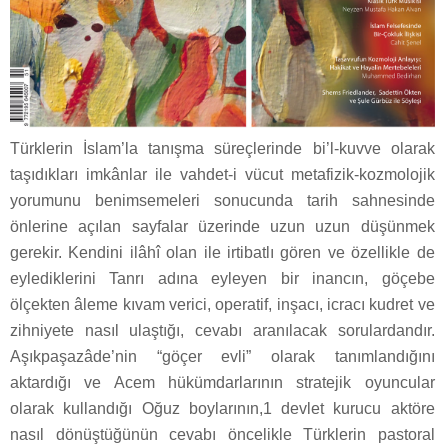
Türklerin İslam’la tanışma süreçlerinde bi’l-kuvve olarak
taşıdıkları imkânlar ile vahdet-i vücut metafizik-kozmolojik
yorumunu benimsemeleri sonucunda tarih sahnesinde
önlerine açılan sayfalar üzerinde uzun uzun düşünmek
gerekir. Kendini ilâhî olan ile irtibatlı gören ve özellikle de
eylediklerini Tanrı adına eyleyen bir inancın, göçebe
ölçekten âleme kıvam verici, operatif, inşacı, icracı kudret ve
zihniyete nasıl ulaştığı, cevabı aranılacak sorulardandır.
Aşıkpaşazâde’nin “göçer evli” olarak tanımlandığını
aktardığı ve Acem hükümdarlarının stratejik oyuncular
olarak kullandığı Oğuz boylarının,1 devlet kurucu aktöre
nasıl dönüştüğünün cevabı öncelikle Türklerin pastoral