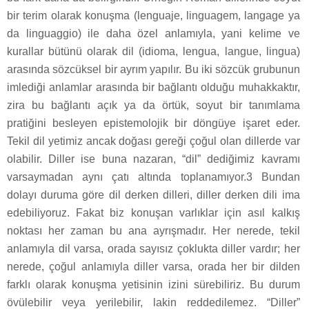
bir terim olarak konuşma (lenguaje, linguagem, langage ya
da linguaggio) ile daha özel anlamıyla, yani kelime ve
kurallar bütünü olarak dil (idioma, lengua, langue, lingua)
arasında sözcüksel bir ayrım yapılır. Bu iki sözcük grubunun
imlediği anlamlar arasında bir bağlantı olduğu muhakkaktır,
zira bu bağlantı açık ya da örtük, soyut bir tanımlama
pratiğini besleyen epistemolojik bir döngüye işaret eder.
Tekil dil yetimiz ancak doğası gereği çoğul olan dillerde var
olabilir. Diller ise buna nazaran, “dil” dediğimiz kavramı
varsaymadan aynı çatı altında toplanamıyor.3 Bundan
dolayı duruma göre dil derken dilleri, diller derken dili ima
edebiliyoruz. Fakat biz konuşan varlıklar için asıl kalkış
noktası her zaman bu ana ayrışmadır. Her nerede, tekil
anlamıyla dil varsa, orada sayısız çoklukta diller vardır; her
nerede, çoğul anlamıyla diller varsa, orada her bir dilden
farklı olarak konuşma yetisinin izini sürebiliriz. Bu durum
övülebilir veya yerilebilir, lakin reddedilemez. “Diller”