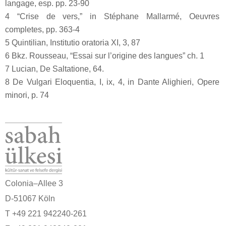
langage, esp. pp. 23-90
4 “Crise de vers,” in Stéphane Mallarmé, Oeuvres
completes, pp. 363-4
5 Quintilian, Institutio oratoria XI, 3, 87
6 Bkz. Rousseau, “Essai sur l’origine des langues” ch. 1
7 Lucian, De Saltatione, 64.
8 De Vulgari Eloquentia, I, ix, 4, in Dante Alighieri, Opere
minori, p. 74
Colonia–Allee 3
D-51067 Köln
T +49 221 942240-261