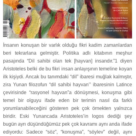
İnsanın konuşan bir varlık olduğu fikri kadim zamanlardan
beri tekrarlana gelmiştir. Politika adlı kitabının meşhur
pasajında “Dil sahibi olan tek [hayvan] insandır.”1 diyen
Aristoteles belki de bu fikri insan anlayışının temeline koyan
ilk kişiydi. Ancak bu tanımdaki “dil” ibaresi muğlak kalmıştır,
zira Yunan filozofun “dil sahibi hayvan’’ ibaresinin Latince
çevirisinde “rasyonel hayvan”a dönüşmesi, konuşma gibi
temel bir olguyu ifade eden bir terimin nasıl da farklı
yorumlanabileceğini gösteren pek çok örnekten yalnızca
biridir. Eski Yunancada Aristoteles’in logos dediği şey
bugün ayrı düşündüğümüz pek çok kavramı aynı anda ifade
ediyordu: Sadece “söz”, “konuşma”, “söylev” değil, aynı