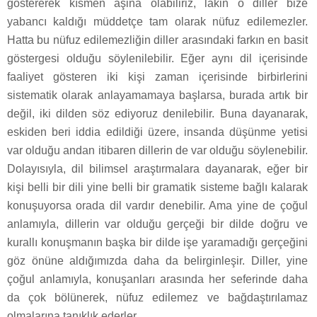
göstererek kısmen aşina olabiliriz, lakin o diller bize
yabancı kaldığı müddetçe tam olarak nüfuz edilemezler.
Hatta bu nüfuz edilemezliğin diller arasındaki farkın en basit
göstergesi olduğu söylenilebilir. Eğer aynı dil içerisinde
faaliyet gösteren iki kişi zaman içerisinde birbirlerini
sistematik olarak anlayamamaya başlarsa, burada artık bir
değil, iki dilden söz ediyoruz denilebilir. Buna dayanarak,
eskiden beri iddia edildiği üzere, insanda düşünme yetisi
var olduğu andan itibaren dillerin de var olduğu söylenebilir.
Dolayısıyla, dil bilimsel araştırmalara dayanarak, eğer bir
kişi belli bir dili yine belli bir gramatik sisteme bağlı kalarak
konuşuyorsa orada dil vardır denebilir. Ama yine de çoğul
anlamıyla, dillerin var olduğu gerçeği bir dilde doğru ve
kurallı konuşmanın başka bir dilde işe yaramadığı gerçeğini
göz önüne aldığımızda daha da belirginleşir. Diller, yine
çoğul anlamıyla, konuşanları arasında her seferinde daha
da çok bölünerek, nüfuz edilemez ve bağdaştırılamaz
olmalarına tanıklık ederler.