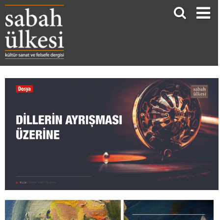
DİLLERİN AYRIŞMASI ÜZERİNE
Daniel Heller-Roazen*