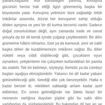
yabancılaşabilir. Asıl bahsettiğim yarılma, konuşma
gücünün henüz hak ettiği ilgiyi görememiş başka bir
boyutunda yatar. Konuşma yetimizin bize sağladığı örtük
imkânlar arasında, bizzat her konuşanın sahip olduğu
dilden ayrışma ve yeni bir dil kurma becerisi vardır. Sadece
doğal zorunluluktan değil, aynı zamanda irade ve sanat
yoluyla da bir dil kendi içinde çoğalıp çeşitlenebilir. Bir dilin
gramerine hâkim olmamız, özel ya da kamusal, yeni ve saklı
başka dilleri de kurabilmemizin imkânını sağlar. Bu diller
nükteli veya ciddi olabileceği gibi, çocukların oyun
oynarken, yetişkinlerin ise çalışırken kullandıkları bir parola
da olabilir. Tek bir kelimeyi, söyleyişi, formülü ya da cümleyi
baştan aşağıya dönüştürebilir. Yabancı bir dil kadar yabani
görünebileceği gibi, türediği dile çok benzeyebilir. Hatta o
kadar benzer ki, nitelikleri sakladığı anlam kadar ayırt
edilemez. En sınıra gelindiğinde ise âdeta farazi bir
nesnenin varlığına duyulan şüphe gibi bu saklı dilin
varlığından da şüphelenilebilir. Bu bakımdan dil her an ve