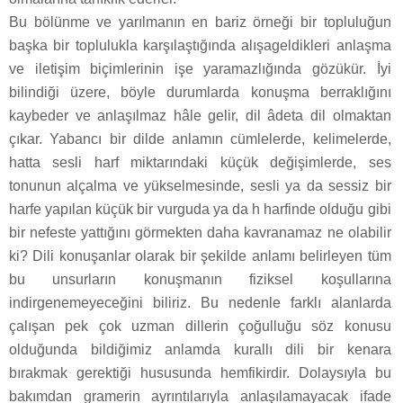
Bu bölünme ve yarılmanın en bariz örneği bir topluluğun
başka bir toplulukla karşılaştığında alışageldikleri anlaşma
ve iletişim biçimlerinin işe yaramazlığında gözükür. İyi
bilindiği üzere, böyle durumlarda konuşma berraklığını
kaybeder ve anlaşılmaz hâle gelir, dil âdeta dil olmaktan
çıkar. Yabancı bir dilde anlamın cümlelerde, kelimelerde,
hatta sesli harf miktarındaki küçük değişimlerde, ses
tonunun alçalma ve yükselmesinde, sesli ya da sessiz bir
harfe yapılan küçük bir vurguda ya da h harfinde olduğu gibi
bir nefeste yattığını görmekten daha kavranamaz ne olabilir
ki? Dili konuşanlar olarak bir şekilde anlamı belirleyen tüm
bu unsurların konuşmanın fiziksel koşullarına
indirgenemeyeceğini biliriz. Bu nedenle farklı alanlarda
çalışan pek çok uzman dillerin çoğulluğu söz konusu
olduğunda bildiğimiz anlamda kurallı dili bir kenara
bırakmak gerektiği hususunda hemfikirdir. Dolaysıyla bu
bakımdan gramerin ayrıntılarıyla anlaşılamayacak ifade