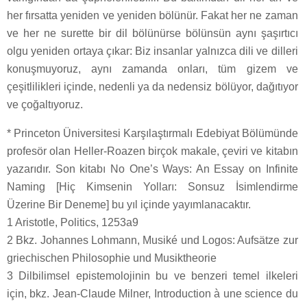
her fırsatta yeniden ve yeniden bölünür. Fakat her ne zaman
ve her ne surette bir dil bölünürse bölünsün aynı şaşırtıcı
olgu yeniden ortaya çıkar: Biz insanlar yalnızca dili ve dilleri
konuşmuyoruz, aynı zamanda onları, tüm gizem ve
çeşitlilikleri içinde, nedenli ya da nedensiz bölüyor, dağıtıyor
ve çoğaltıyoruz.
* Princeton Üniversitesi Karşılaştırmalı Edebiyat Bölümünde
profesör olan Heller-Roazen birçok makale, çeviri ve kitabın
yazarıdır. Son kitabı No One’s Ways: An Essay on Infinite
Naming [Hiç Kimsenin Yolları: Sonsuz İsimlendirme
Üzerine Bir Deneme] bu yıl içinde yayımlanacaktır.
1 Aristotle, Politics, 1253a9
2 Bkz. Johannes Lohmann, Musiké und Logos: Aufsätze zur
griechischen Philosophie und Musiktheorie
3 Dilbilimsel epistemolojinin bu ve benzeri temel ilkeleri
için, bkz. Jean-Claude Milner, Introduction à une science du