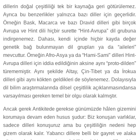
dillerin doğal çeşitliliği tek bir kaynağa geri götürülemez.
Ayrıca bu benzerlikler yalnızca bazı diller için geçerlidir.
Örneğin Bask, Macarca ve bazı Dravid dilleri gibi birçok
Avrupa ve Hint dili hiçbir surette “Hint-Avrupa” dil grubuna
indirgenemez. Dahası, kendi içinde hiçbir kayda değer
genetik bağ bulunmayan dil grupları ya da “aileleri”
mevcuttur. Örneğin Afro-Asya ya da “Hami-Sami” dilleri Hint-
Avrupa dilleri için iddia edildiğinin aksine aynı “proto-dilden”
türememiştir. Aynı şekilde Altay, Çin-Tibet ya da İrokua
dilleri gibi aynı kökten geldikleri de söylenemez. Dolayısıyla
dil bilim araştırmalarında dilsel çeşitlilik açıklanmasındansa
varsayılması gereken temel bir olgu olarak kalmıştır.
Ancak gerek Antikitede gerekse günümüzde hâlen gizemini
korumaya devam eden husus şudur: Biz konuşan varlıklar,
sadece dilleri konuşuruz ama bu çeşitliliğin nedeni hep
gizem olarak kalır. Yabancı dillere belli bir gayret ve alaka