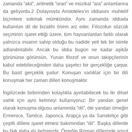
zamanda “akıl”, aritmetik “oran” ve müzikal “ara” anlamlarına
da geliyordu.2 Dolayısıyla Aristoteles’in iddiasını muhtelif
biçimlere sokmak mümkündür. Aynı zamanda iddiada
kullanılan dil de bizatihi önem arz eder. Filozofun sözcük
seçiminin işaret ettiği üzere, tüm hayvanlardan farklı olarak
yalnızca insanın sahip olduğu bu nadide yeti tek bir isimle
adlandırılabilir. Ancak bu iddia bugün ne kadar aşikâr
görünürse görünsün, Yunan filozof ve onun takipçilerinin
kabul edebileceğinden daha şaşırtıcı bir gerçekliğe çarpar.
Bu basit gerçeklik şudur: Konuşan varlıklar için bir dili
konuşmak her zaman dilleri konuşmaktır.
İngilizcede birbirinden kolaylıkla ayırılabilecek bu iki dilsel
varlık için aynı kelimeyi kullanıyoruz: Bir yandan genel
olarak konuşma olgusu anlamında “dil”, öte yandan örneğin
Ermenice, Tamilce, Japonca, Arapça ya da Sanskritçe gibi
çeşitli dillere işaret etmesi bakımından “dil”. Başka dillerde
bu fark daha da belirgindir. Örneğin Roman dillerinde soyut