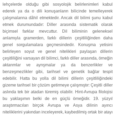
lehçelerde olduğu gibi sosyolojik belirlenimleri kabul
ederek ya da o dili konuşanların bilicinde temelleyerek
çalışmalarına dâhil etmektedir. Ancak dil bilimi şunu kabul
etmek durumundadır: Diller arasında sistematik olarak
biçimsel farklar mevcuttur. Dil biliminin geleneksel
anlamıyla gramerden, farklı dillerin çeşitliliğinden daha
genel sorgulamalara geçmesindedir. Konuşma yetisini
belirleyen soyut ve genel nitelikleri paylaşan dillerin
çeşitliliğini varsayan dil bilimci, farklı diller arasında, örneğin
aktarımlar ve ayrışmalar ya da benzerlikler ve
benzeşmezlikler gibi, tarihsel ve genetik bağlar tespit
edebilir. Hatta bu yolla dil bilimi dillerin çeşitliliğindeki
gizeme tarihsel bir çözüm getirmeye çalışmıştır: Çeşitli diller
aslında tek bir atadan türemiş olabilir. Hint-Avrupa filolojisi
bu yaklaşımın belki de en güçlü örneğidir. 19. yüzyıl
araştırmacıları birçok Avrupa ve Asya dilinin ayırıcı
niteliklerini yakından inceleyerek, kaybedilmiş ortak bir atayı