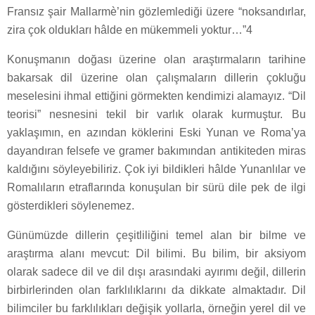
Fransız şair Mallarmè’nin gözlemlediği üzere “noksandırlar,
zira çok oldukları hâlde en mükemmeli yoktur…”4
Konuşmanın doğası üzerine olan araştırmaların tarihine
bakarsak dil üzerine olan çalışmaların dillerin çokluğu
meselesini ihmal ettiğini görmekten kendimizi alamayız. “Dil
teorisi” nesnesini tekil bir varlık olarak kurmuştur. Bu
yaklaşımın, en azından köklerini Eski Yunan ve Roma’ya
dayandıran felsefe ve gramer bakımından antikiteden miras
kaldığını söyleyebiliriz. Çok iyi bildikleri hâlde Yunanlılar ve
Romalıların etraflarında konuşulan bir sürü dile pek de ilgi
gösterdikleri söylenemez.
Günümüzde dillerin çeşitliliğini temel alan bir bilme ve
araştırma alanı mevcut: Dil bilimi. Bu bilim, bir aksiyom
olarak sadece dil ve dil dışı arasındaki ayırımı değil, dillerin
birbirlerinden olan farklılıklarını da dikkate almaktadır. Dil
bilimciler bu farklılıkları değişik yollarla, örneğin yerel dil ve