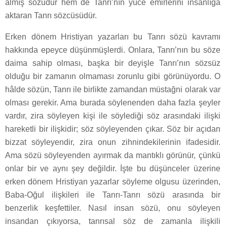
almış sözüdür hem de Tanrı’nın yüce emirlerini insanlığa
aktaran Tanrı sözcüsüdür.
Erken dönem Hristiyan yazarları bu Tanrı sözü kavramı
hakkında epeyce düşünmüşlerdi. Onlara, Tanrı’nın bu söze
daima sahip olması, başka bir deyişle Tanrı’nın sözsüz
olduğu bir zamanın olmaması zorunlu gibi görünüyordu. O
hâlde sözün, Tanrı ile birlikte zamandan müstağni olarak var
olması gerekir. Ama burada söylenenden daha fazla şeyler
vardır, zira söyleyen kişi ile söylediği söz arasındaki ilişki
hareketli bir ilişkidir; söz söyleyenden çıkar. Söz bir açıdan
bizzat söyleyendir, zira onun zihnindekilerinin ifadesidir.
Ama sözü söyleyenden ayırmak da mantıklı görünür, çünkü
onlar bir ve aynı şey değildir. İşte bu düşünceler üzerine
erken dönem Hristiyan yazarlar söyleme olgusu üzerinden,
Baba-Oğul ilişkileri ile Tanrı-Tanrı sözü arasında bir
benzerlik keşfettiler. Nasıl insan sözü, onu söyleyen
insandan çıkıyorsa, tanrısal söz de zamanla ilişkili