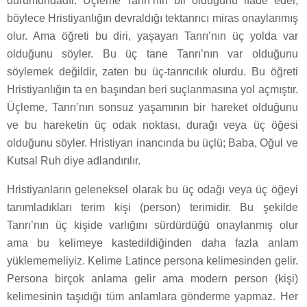
durumundadır. Üçleme Tanrı’nın bir olduğunu ifade eder,
böylece Hristiyanlığın devraldığı tektanrıcı miras onaylanmış
olur. Ama öğreti bu diri, yaşayan Tanrı’nın üç yolda var
olduğunu söyler. Bu üç tane Tanrı’nın var olduğunu
söylemek değildir, zaten bu üç-tanrıcılık olurdu. Bu öğreti
Hristiyanlığın ta en başından beri suçlanmasına yol açmıştır.
Üçleme, Tanrı’nın sonsuz yaşamının bir hareket olduğunu
ve bu hareketin üç odak noktası, durağı veya üç öğesi
olduğunu söyler. Hristiyan inancında bu üçlü; Baba, Oğul ve
Kutsal Ruh diye adlandırılır.
Hristiyanların geleneksel olarak bu üç odağı veya üç öğeyi
tanımladıkları terim kişi (person) terimidir. Bu şekilde
Tanrı’nın üç kişide varlığını sürdürdüğü onaylanmış olur
ama bu kelimeye kastedildiğinden daha fazla anlam
yüklememeliyiz. Kelime Latince persona kelimesinden gelir.
Persona birçok anlama gelir ama modern person (kişi)
kelimesinin taşıdığı tüm anlamlara gönderme yapmaz. Her