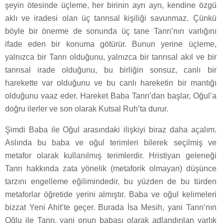
şeyin ötesinde üçleme, her birinin ayrı ayrı, kendine özgü
aklı ve iradesi olan üç tanrısal kişiliği savunmaz. Çünkü
böyle bir önerme de sonunda üç tane Tanrı’nın varlığını
ifade eden bir konuma götürür. Bunun yerine üçleme,
yalnızca bir Tanrı olduğunu, yalnızca bir tanrısal akıl ve bir
tanrısal irade olduğunu, bu birliğin sonsuz, canlı bir
harekette var olduğunu ve bu canlı hareketin bir mantığı
olduğunu vaaz eder. Hareket Baba Tanrı’dan başlar, Oğul’a
doğru ilerler ve son olarak Kutsal Ruh’ta durur.
Şimdi Baba ile Oğul arasındaki ilişkiyi biraz daha açalım.
Aslında bu baba ve oğul terimleri bilerek seçilmiş ve
metafor olarak kullanılmış terimlerdir. Hristiyan geleneği
Tanrı hakkında zata yönelik (metaforik olmayan) düşünce
tarzını engelleme eğilimindedir, bu yüzden de bu türden
metaforlar öğretide yerini almıştır. Baba ve oğul kelimeleri
bizzat Yeni Ahit’te geçer. Burada İsa Mesih, yani Tanrı’nın
Oğlu ile Tanrı, yani onun babası olarak adlandırılan varlık