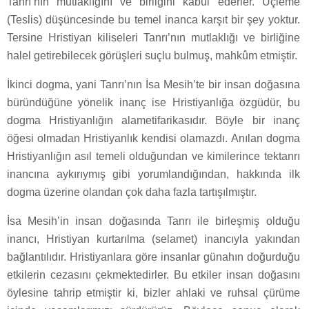
Tanrı’nın mutlaklığını ve birliğini kabul ederler. Üçleme
(Teslis) düşüncesinde bu temel inanca karşıt bir şey yoktur.
Tersine Hristiyan kiliseleri Tanrı’nın mutlaklığı ve birliğine
halel getirebilecek görüşleri suçlu bulmuş, mahkûm etmiştir.
İkinci dogma, yani Tanrı’nın İsa Mesih’te bir insan doğasına
büründüğüne yönelik inanç ise Hristiyanlığa özgüdür, bu
dogma Hristiyanlığın alametifarikasıdır. Böyle bir inanç
öğesi olmadan Hristiyanlık kendisi olamazdı. Anılan dogma
Hristiyanlığın asıl temeli olduğundan ve kimilerince tektanrı
inancına aykırıymış gibi yorumlandığından, hakkında ilk
dogma üzerine olandan çok daha fazla tartışılmıştır.
İsa Mesih’in insan doğasında Tanrı ile birleşmiş olduğu
inancı, Hristiyan kurtarılma (selamet) inancıyla yakından
bağlantılıdır. Hristiyanlara göre insanlar günahın doğurduğu
etkilerin cezasını çekmektedirler. Bu etkiler insan doğasını
öylesine tahrip etmiştir ki, bizler ahlaki ve ruhsal çürüme