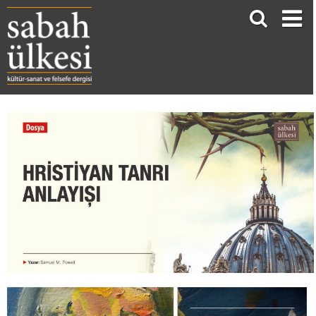
HRİSTİYAN TANRI ANLAYIŞI
Samuel M. Powell*