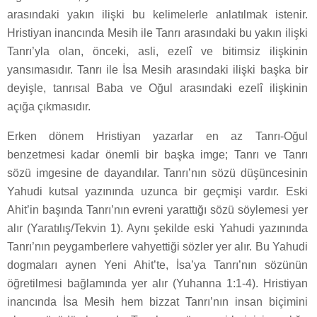
arasındaki yakın ilişki bu kelimelerle anlatılmak istenir.
Hristiyan inancında Mesih ile Tanrı arasındaki bu yakın ilişki
Tanrı’yla olan, önceki, asli, ezelî ve bitimsiz ilişkinin
yansımasıdır. Tanrı ile İsa Mesih arasındaki ilişki başka bir
deyişle, tanrısal Baba ve Oğul arasındaki ezelî ilişkinin
açığa çıkmasıdır.
Erken dönem Hristiyan yazarlar en az Tanrı-Oğul
benzetmesi kadar önemli bir başka imge; Tanrı ve Tanrı
sözü imgesine de dayandılar. Tanrı’nın sözü düşüncesinin
Yahudi kutsal yazınında uzunca bir geçmişi vardır. Eski
Ahit’in başında Tanrı’nın evreni yarattığı sözü söylemesi yer
alır (Yaratılış/Tekvin 1). Aynı şekilde eski Yahudi yazınında
Tanrı’nın peygamberlere vahyettiği sözler yer alır. Bu Yahudi
dogmaları aynen Yeni Ahit’te, İsa’ya Tanrı’nın sözünün
öğretilmesi bağlamında yer alır (Yuhanna 1:1-4). Hristiyan
inancında İsa Mesih hem bizzat Tanrı’nın insan biçimini