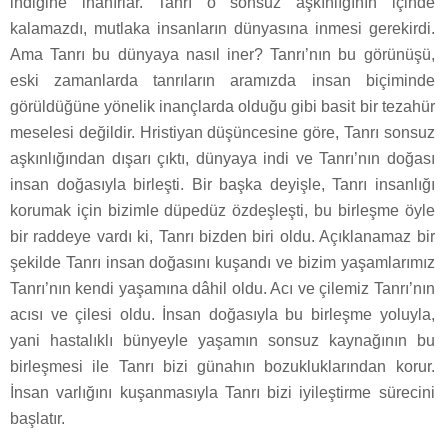
indiğine inanırlar. Tanrı o sonsuz aşkınlığının içinde
kalamazdı, mutlaka insanların dünyasına inmesi gerekirdi.
Ama Tanrı bu dünyaya nasıl iner? Tanrı’nın bu görünüşü,
eski zamanlarda tanrıların aramızda insan biçiminde
görüldüğüne yönelik inançlarda olduğu gibi basit bir tezahür
meselesi değildir. Hristiyan düşüncesine göre, Tanrı sonsuz
aşkınlığından dışarı çıktı, dünyaya indi ve Tanrı’nın doğası
insan doğasıyla birleşti. Bir başka deyişle, Tanrı insanlığı
korumak için bizimle düpedüz özdeşleşti, bu birleşme öyle
bir raddeye vardı ki, Tanrı bizden biri oldu. Açıklanamaz bir
şekilde Tanrı insan doğasını kuşandı ve bizim yaşamlarımız
Tanrı’nın kendi yaşamına dâhil oldu. Acı ve çilemiz Tanrı’nın
acısı ve çilesi oldu. İnsan doğasıyla bu birleşme yoluyla,
yani hastalıklı bünyeyle yaşamın sonsuz kaynağının bu
birleşmesi ile Tanrı bizi günahın bozukluklarından korur.
İnsan varlığını kuşanmasıyla Tanrı bizi iyileştirme sürecini
başlatır.