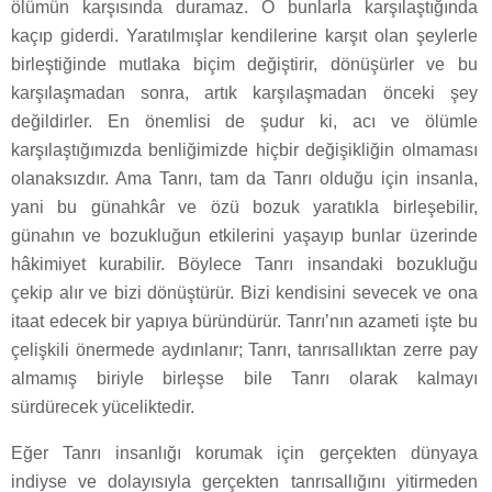
ölümün karşısında duramaz. O bunlarla karşılaştığında
kaçıp giderdi. Yaratılmışlar kendilerine karşıt olan şeylerle
birleştiğinde mutlaka biçim değiştirir, dönüşürler ve bu
karşılaşmadan sonra, artık karşılaşmadan önceki şey
değildirler. En önemlisi de şudur ki, acı ve ölümle
karşılaştığımızda benliğimizde hiçbir değişikliğin olmaması
olanaksızdır. Ama Tanrı, tam da Tanrı olduğu için insanla,
yani bu günahkâr ve özü bozuk yaratıkla birleşebilir,
günahın ve bozukluğun etkilerini yaşayıp bunlar üzerinde
hâkimiyet kurabilir. Böylece Tanrı insandaki bozukluğu
çekip alır ve bizi dönüştürür. Bizi kendisini sevecek ve ona
itaat edecek bir yapıya büründürür. Tanrı’nın azameti işte bu
çelişkili önermede aydınlanır; Tanrı, tanrısallıktan zerre pay
almamış biriyle birleşse bile Tanrı olarak kalmayı
sürdürecek yüceliktedir.
Eğer Tanrı insanlığı korumak için gerçekten dünyaya
indiyse ve dolayısıyla gerçekten tanrısallığını yitirmeden