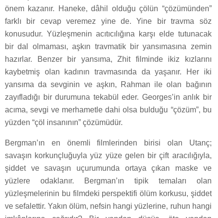
önem kazanır. Haneke, dâhil olduğu çölün “çözümünden”
farklı bir cevap veremez yine de. Yine bir travma söz
konusudur. Yüzleşmenin acıtıcılığına karşı elde tutunacak
bir dal olmaması, aşkın travmatik bir yansımasına zemin
hazırlar. Benzer bir yansıma, Zhit filminde ikiz kızlarını
kaybetmiş olan kadının travmasında da yaşanır. Her iki
yansıma da sevginin ve aşkın, Rahman ile olan bağının
zayıfladığı bir durumuna tekabül eder. Georges’in anlık bir
acıma, sevgi ve merhametle dahi olsa bulduğu “çözüm”, bu
yüzden “çöl insanının” çözümüdür.
Bergman’ın en önemli filmlerinden birisi olan Utanç;
savaşın korkunçluğuyla yüz yüze gelen bir çift aracılığıyla,
şiddet ve savaşın uçurumunda ortaya çıkan maske ve
yüzlere odaklanır. Bergman’ın tipik temaları olan
yüzleşmelerinin bu filmdeki perspektifi ölüm korkusu, şiddet
ve sefalettir. Yakın ölüm, nefsin hangi yüzlerine, ruhun hangi