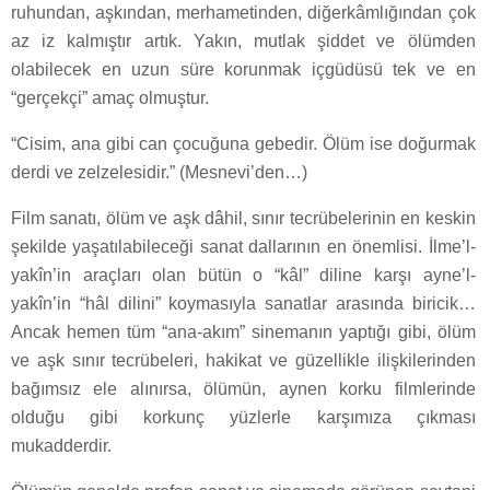
ruhundan, aşkından, merhametinden, diğerkâmlığından çok
az iz kalmıştır artık. Yakın, mutlak şiddet ve ölümden
olabilecek en uzun süre korunmak içgüdüsü tek ve en
“gerçekçi” amaç olmuştur.
“Cisim, ana gibi can çocuğuna gebedir. Ölüm ise doğurmak
derdi ve zelzelesidir.” (Mesnevi’den…)
Film sanatı, ölüm ve aşk dâhil, sınır tecrübelerinin en keskin
şekilde yaşatılabileceği sanat dallarının en önemlisi. İlme’l-
yakîn’in araçları olan bütün o “kâl” diline karşı ayne’l-
yakîn’in “hâl dilini” koymasıyla sanatlar arasında biricik…
Ancak hemen tüm “ana-akım” sinemanın yaptığı gibi, ölüm
ve aşk sınır tecrübeleri, hakikat ve güzellikle ilişkilerinden
bağımsız ele alınırsa, ölümün, aynen korku filmlerinde
olduğu gibi korkunç yüzlerle karşımıza çıkması
mukadderdir.