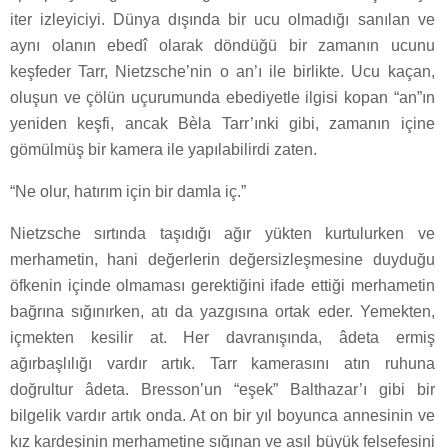
iter izleyiciyi. Dünya dışında bir ucu olmadığı sanılan ve
aynı olanın ebedî olarak döndüğü bir zamanın ucunu
keşfeder Tarr, Nietzsche’nin o an’ı ile birlikte. Ucu kaçan,
oluşun ve çölün uçurumunda ebediyetle ilgisi kopan “an”ın
yeniden keşfi, ancak Bèla Tarr’ınki gibi, zamanın içine
gömülmüş bir kamera ile yapılabilirdi zaten.
“Ne olur, hatırım için bir damla iç.”
Nietzsche sırtında taşıdığı ağır yükten kurtulurken ve
merhametin, hani değerlerin değersizleşmesine duyduğu
öfkenin içinde olmaması gerektiğini ifade ettiği merhametin
bağrına sığınırken, atı da yazgısına ortak eder. Yemekten,
içmekten kesilir at. Her davranışında, âdeta ermiş
ağırbaşlılığı vardır artık. Tarr kamerasını atın ruhuna
doğrultur âdeta. Bresson’un “eşek” Balthazar’ı gibi bir
bilgelik vardır artık onda. At on bir yıl boyunca annesinin ve
kız kardeşinin merhametine sığınan ve asıl büyük felsefesini