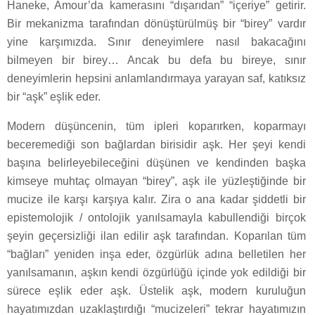
Haneke, Amour’da kamerasını “dışarıdan” “içeriye” getirir.
Bir mekanizma tarafından dönüştürülmüş bir “birey” vardır
yine karşımızda. Sınır deneyimlere nasıl bakacağını
bilmeyen bir birey… Ancak bu defa bu bireye, sınır
deneyimlerin hepsini anlamlandırmaya yarayan saf, katıksız
bir “aşk” eşlik eder.
Modern düşüncenin, tüm ipleri koparırken, koparmayı
beceremediği son bağlardan birisidir aşk. Her şeyi kendi
başına belirleyebileceğini düşünen ve kendinden başka
kimseye muhtaç olmayan “birey”, aşk ile yüzleştiğinde bir
mucize ile karşı karşıya kalır. Zira o ana kadar şiddetli bir
epistemolojik / ontolojik yanılsamayla kabullendiği birçok
şeyin geçersizliği ilan edilir aşk tarafından. Koparılan tüm
“bağları” yeniden inşa eder, özgürlük adına belletilen her
yanılsamanın, aşkın kendi özgürlüğü içinde yok edildiği bir
sürece eşlik eder aşk. Üstelik aşk, modern kuruluğun
hayatımızdan uzaklaştırdığı “mucizeleri” tekrar hayatımızın