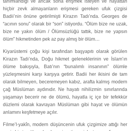
tanımlandığı ve ancak sona erişmek isteyen ve hayattan
hiçbir zevk almayanların erişmesi gereken ufuk çizgisi
Badii’nin önüne getirilmişti Kirazın Tadı’nda. Georges de
“acının sonu” olarak bir “son” istiyordu. “Ölüm bize ne uzak,
bize ne yakın ölüm / Ölümsüzlüğü tattık, bize ne yapsın
ölüm” hikmetinden pek az pay almış bir ölüm…
Kiyarüstemi çoğu kişi tarafından başyapıtı olarak görülen
Kirazın Tadı’nda, Doğu hikmet geleneklerinin ve İslam’ın
ölüme bakışıyla, Batı’nın “bunalımlı insanının” ölümle
yüzleşmesini karşı karşıya getirir. Badii her ikisini de tam
olarak bilmeyen, beceremeyen kabız, arafta kalmış modern
çağ Müslüman aydınıdır. Ne hayatı nihilizmin sınırlarında
yaşamayı becerir ne de ölümü, hayatla iç içe bir tefekkür
düzlemi olarak kavrayan Müslüman gibi hayat ve ölümün
anlamını keşfetmeye açılır.
Filme’l-yakîn, modern düşüncenin ufuk çizgimize attığı her