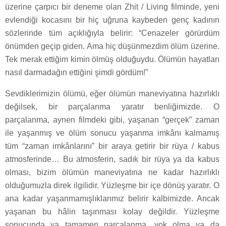
üzerine çarpıcı bir deneme olan Zhit / Living filminde, yeni
evlendiği kocasını bir hiç uğruna kaybeden genç kadının
sözlerinde tüm açıklığıyla belirir: “Cenazeler görürdüm
önümden geçip giden. Ama hiç düşünmezdim ölüm üzerine.
Tek merak ettiğim kimin ölmüş olduğuydu. Ölümün hayatları
nasıl darmadağın ettiğini şimdi gördüm!”
Sevdiklerimizin ölümü, eğer ölümün maneviyatına hazırlıklı
değilsek, bir parçalanma yaratır benliğimizde. O
parçalanma, aynen filmdeki gibi, yaşanan “gerçek” zaman
ile yaşanmış ve ölüm sonucu yaşanma imkânı kalmamış
tüm “zaman imkânlarını” bir araya getirir bir rüya / kabus
atmosferinde… Bu atmosferin, sadık bir rüya ya da kabus
olması, bizim ölümün maneviyatına ne kadar hazırlıklı
olduğumuzla direk ilgilidir. Yüzleşme bir içe dönüş yaratır. O
ana kadar yaşanmamışlıklarımız belirir kalbimizde. Ancak
yaşanan bu hâlin taşınması kolay değildir. Yüzleşme
sonucunda ya tamamen parçalanma, yok olma ya da