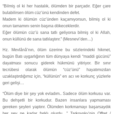
“Bilmiş ol ki her hastalık, ölümden bir parçadır. Eğer çare
bulabilirsen ölüm cüz’ünü kendinden defet.
Madem ki ölümün cüz’ünden kaçamıyorsun, bilmiş ol ki
onun tamamını senin başına dökeceklerdir.
Eğer ölümün cüz’ü sana tatlı geliyorsa bilmiş ol ki Allah,
onun küllünü de sana tatlılaştırır.” (Mesnevi’den…)
Hz. Mevlânâ’nın, ölüm üzerine bu sözlerindeki hikmet,
bugün Batı uygarlığının tüm dünyaya kendi “maddi gücünü”
dayatması sonucu giderek hükmünü yitiriyor. Bir sınır
tecrübesi olarak ölümün “cüz’ünü” hayatımızdan
uzaklaştırdığımız için, “küllünün” en acı ve korkunç yüzlerle
geri gelişi…
“Ölüm diye bir şey yok evladım.. Sadece ölüm korkusu var.
Bu dehşetli bir korkudur. Bazen insanlara yapmaması
gereken şeyleri yaptırır. Ölümden korkmamayı başarsaydık
her şey ne kadar farklı olurdu…” Tarkovsky’nin Offret /