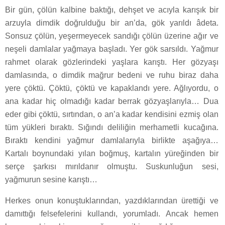
Bir gün, çölün kalbine baktığı, dehşet ve acıyla karışık bir
arzuyla dimdik doğrulduğu bir an’da, gök yarıldı âdeta.
Sonsuz çölün, yeşermeyecek sandığı çölün üzerine ağır ve
neşeli damlalar yağmaya başladı. Yer gök sarsıldı. Yağmur
rahmet olarak gözlerindeki yaşlara karıştı. Her gözyaşı
damlasında, o dimdik mağrur bedeni ve ruhu biraz daha
yere çöktü. Çöktü, çöktü ve kapaklandı yere. Ağlıyordu, o
ana kadar hiç olmadığı kadar berrak gözyaşlarıyla… Dua
eder gibi çöktü, sırtından, o an’a kadar kendisini ezmiş olan
tüm yükleri bıraktı. Sığındı deliliğin merhametli kucağına.
Bıraktı kendini yağmur damlalarıyla birlikte aşağıya…
Kartalı boynundaki yılan boğmuş, kartalın yüreğinden bir
serçe şarkısı mırıldanır olmuştu. Suskunluğun sesi,
yağmurun sesine karıştı…
Herkes onun konuştuklarından, yazdıklarından ürettiği ve
damıttığı felsefelerini kullandı, yorumladı. Ancak hemen