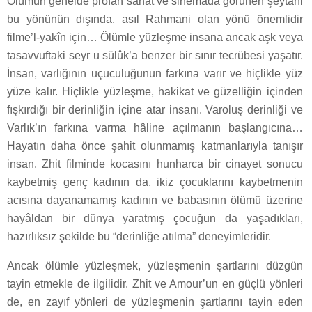
Ölümün genelde profan sanat ve sinemada görünen şeytani
bu yönünün dışında, asıl Rahmani olan yönü önemlidir
filme’l-yakîn için… Ölümle yüzleşme insana ancak aşk veya
tasavvuftaki seyr u sülûk’a benzer bir sınır tecrübesi yaşatır.
İnsan, varlığının uçuculuğunun farkına varır ve hiçlikle yüz
yüze kalır. Hiçlikle yüzleşme, hakikat ve güzelliğin içinden
fışkırdığı bir derinliğin içine atar insanı. Varoluş derinliği ve
Varlık’ın farkına varma hâline açılmanın başlangıcına…
Hayatın daha önce şahit olunmamış katmanlarıyla tanışır
insan. Zhit filminde kocasını hunharca bir cinayet sonucu
kaybetmiş genç kadının da, ikiz çocuklarını kaybetmenin
acısına dayanamamış kadının ve babasının ölümü üzerine
hayâldan bir dünya yaratmış çocuğun da yaşadıkları,
hazırlıksız şekilde bu “derinliğe atılma” deneyimleridir.
Ancak ölümle yüzleşmek, yüzleşmenin şartlarını düzgün
tayin etmekle de ilgilidir. Zhit ve Amour’un en güçlü yönleri
de, en zayıf yönleri de yüzleşmenin şartlarını tayin eden