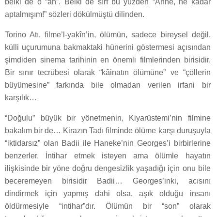
belki de o “an”. Belki de sırf bu yüzden “Anne, ne kadar
aptalmışım!” sözleri dökülmüştü dilinden.
Torino Atı, filme’l-yakîn’in, ölümün, sadece bireysel değil,
külli uçurumuna bakmaktaki hünerini göstermesi açısından
şimdiden sinema tarihinin en önemli filmlerinden birisidir.
Bir sınır tecrübesi olarak “kâinatın ölümüne” ve “çöllerin
büyümesine” farkında bile olmadan verilen irfani bir
karşılık…
“Doğulu” büyük bir yönetmenin, Kiyarüstemi’nin filmine
bakalım bir de… Kirazın Tadı filminde ölüme karşı duruşuyla
“iktidarsız” olan Badii ile Haneke’nin Georges’i birbirlerine
benzerler. İntihar etmek isteyen ama ölümle hayatın
ilişkisinde bir yöne doğru dengesizlik yaşadığı için onu bile
beceremeyen birisidir Badii… Georges’inki, acısını
dindirmek için yapmış dahi olsa, aşık olduğu insanı
öldürmesiyle “intihar”dır. Ölümün bir “son” olarak