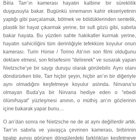
Bèla Tarr’ın kamerası hayatın kalbine bir süreklilik
duygusuyla bakar. Bugünkü sinemanın kahir ekseriyetinin
yaptığı gibi parçalamak, bölmek ve böldüklerinden sentetik,
plastik bir hayat çıkarmak yerine, bir sufi gözü gibi, sabırla
bakar hayata. Bu yüzden sahte hakikatler kurmak yerine,
hayatın sahiciliğini tüm derinliğiyle tefekküre koyulur onun
kamerası. Turin Horse / Torino Atı’nın son filmi olduğunu
deklare etmesi, son felsefesini “delirerek” ve susarak yapan
Nietzsche’ye bir saygı duruşu olarak görülebilir. Aynı olanı
döndürürken bile, Tarr hiçbir şeyin, hiçbir an’ın bir diğeriyle
aynı olmadığını keşfetmeye koyulur aslında. Nirvana’sı
olmayan Buda’ya bir Nirvana hediye eden o “ebedi
ölüm/hayat” yüzleşmesi anının, o müthiş an’ın gözlerinin
içine bakarak yapar bunu…
O an’dan sonra ne Nietzsche ne de at aynı değillerdir artık.
Tarr’ın sabırla ve yavaşça çevrinen kamerası, birbirinin
tıpatıp aynısı görünen döngülerdeki farklılıkları keşfetmeye