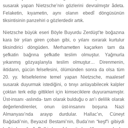
susarak yapan Nietzsche’nin gözlerini devralmıştır âdeta.
Felaketin, kıyametin, aynı olanın ebedî döngüsünün
tiksintisinin panzehiri o gözlerdedir artık.
Nietzsche büyük eseri Böyle Buyurdu Zerdüşt’te boğazına
kara bir yılan giren çoban gibi, o yılanı ısırarak kurtulur
tiksindirici döngüden. Merhametten kaçarken tam da
şefkatin bağrına şefkatle teslim olmuştur. Yağmurla
yıkanmış gözyaşlarıyla teslim olmuştur… Direnmenin,
iktidarın, gücün felsefesini, ölümünden sonra da olsa tüm
20. yy. felsefelerine temel yapan Nietzsche, maalesef
susarak duyurmak istediğini, o tınıyı anlayabilecek kalpler
çoktan terk edip gittikleri için kimseciklere duyuramamıştır.
Üst-insanı -aslında- tam olarak bulduğu o an’ı delilik olarak
değerlendirenler, onun üst-insanını boşuna Nazi
Almanyası’nda arayıp durdular. Hallac’ın, Cüneyt
Bağdadi’nin, Beyazıd Bestami’nin, Buda’nın “keşf”i gibiydi