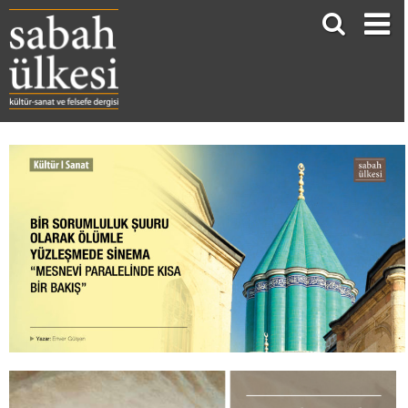
Bir Sorumluluk Şuuru Olarak Ölümle Yüzleşmede Sinema “Mesnevi Paralelinde Kısa Bir Bakış”
Enver Gülşen