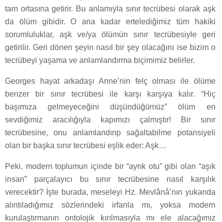
tam ortasına getirir. Bu anlamıyla sınır tecrübesi olarak aşk
da ölüm gibidir. O ana kadar ertelediğimiz tüm hakiki
sorumluluklar, aşk ve/ya ölümün sınır tecrübesiyle geri
getirilir. Geri dönen şeyin nasıl bir şey olacağını ise bizim o
tecrübeyi yaşama ve anlamlandırma biçimimiz belirler.
Georges hayat arkadaşı Anne’nin felç olması ile ölüme
benzer bir sınır tecrübesi ile karşı karşıya kalır. “Hiç
başımıza gelmeyeceğini düşündüğümüz” ölüm en
sevdiğimiz aracılığıyla kapımızı çalmıştır! Bir sınır
tecrübesine, onu anlamlandırıp sağaltabilme potansiyeli
olan bir başka sınır tecrübesi eşlik eder: Aşk…
Peki, modern toplumun içinde bir “ayrık otu” gibi olan “aşık
insan” parçalayıcı bu sınır tecrübesine nasıl karşılık
verecektir? İşte burada, meseleyi Hz. Mevlânâ’nın yukarıda
alıntıladığımız sözlerindeki irfanla mı, yoksa modern
kurulaştırmanın ontolojik kırılmasıyla mı ele alacağımız