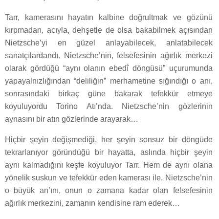
Tarr, kamerasını hayatın kalbine doğrultmak ve gözünü
kırpmadan, acıyla, dehşetle de olsa bakabilmek açısından
Nietzsche’yi en güzel anlayabilecek, anlatabilecek
sanatçılardandı. Nietzsche’nin, felsefesinin ağırlık merkezi
olarak gördüğü “aynı olanın ebedî döngüsü” uçurumunda
yapayalnızlığından “deliliğin” merhametine sığındığı o anı,
sonrasındaki birkaç güne bakarak tefekkür etmeye
koyuluyordu Torino Atı’nda. Nietzsche’nin gözlerinin
aynasını bir atın gözlerinde arayarak…
Hiçbir şeyin değişmediği, her şeyin sonsuz bir döngüde
tekrarlanıyor göründüğü bir hayatta, aslında hiçbir şeyin
aynı kalmadığını keşfe koyuluyor Tarr. Hem de aynı olana
yönelik suskun ve tefekkür eden kamerası ile. Nietzsche’nin
o büyük an’ını, onun o zamana kadar olan felsefesinin
ağırlık merkezini, zamanın kendisine ram ederek…