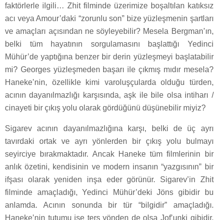
faktörlerle ilgili… Zhit filminde üzerimize boşaltılan katıksız
acı veya Amour’daki “zorunlu son” bize yüzleşmenin şartları
ve amaçları açısından ne söyleyebilir? Mesela Bergman’ın,
belki tüm hayatının sorgulamasını başlattığı Yedinci
Mühür’de yaptığına benzer bir derin yüzleşmeyi başlatabilir
mi? Georges yüzleşmeden başarı ile çıkmış mıdır mesela?
Haneke’nin, özellikle kimi varoluşçularda olduğu türden,
acının dayanılmazlığı karşısında, aşk ile bile olsa intiharı /
cinayeti bir çıkış yolu olarak gördüğünü düşünebilir miyiz?
Sigarev acının dayanılmazlığına karşı, belki de üç ayrı
tavırdaki ortak ve ayrı yönlerden bir çıkış yolu bulmayı
seyirciye bırakmaktadır. Ancak Haneke tüm filmlerinin bir
anlık özetini, kendisinin ve modern insanın “yazgısının” bir
ifşası olarak yeniden inşa eder görünür. Sigarev’in Zhit
filminde amaçladığı, Yedinci Mühür’deki Jöns gibidir bu
anlamda. Acının sonunda bir tür “bilgidir” amaçladığı.
Haneke’nin tutumu ise ters yönden de olsa Jof’unki gibidir.