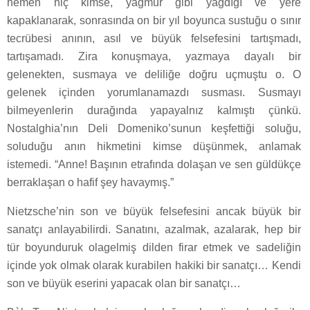
hemen hiç kimse, yağmur gibi yağdığı ve yere
kapaklanarak, sonrasında on bir yıl boyunca sustuğu o sınır
tecrübesi anının, asıl ve büyük felsefesini tartışmadı,
tartışamadı. Zira konuşmaya, yazmaya dayalı bir
gelenekten, susmaya ve deliliğe doğru uçmuştu o. O
gelenek içinden yorumlanamazdı susması. Susmayı
bilmeyenlerin durağında yapayalnız kalmıştı çünkü.
Nostalghia’nın Deli Domeniko’sunun keşfettiği soluğu,
soluduğu anın hikmetini kimse düşünmek, anlamak
istemedi. “Anne! Başının etrafında dolaşan ve sen güldükçe
berraklaşan o hafif şey havaymış.”
Nietzsche’nin son ve büyük felsefesini ancak büyük bir
sanatçı anlayabilirdi. Sanatını, azalmak, azalarak, hep bir
tür boyunduruk olagelmiş dilden firar etmek ve sadeliğin
içinde yok olmak olarak kurabilen hakiki bir sanatçı… Kendi
son ve büyük eserini yapacak olan bir sanatçı…