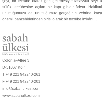
şeyi, bir tecrübe olarak geri getirmesiyle tasavvufi seyr u
sülûk tecrübesine açılan bir kapı gibidir âdeta. Hakikati
unuttuğumuzu da unuttuğumuz gerçeğinin zehrine karşı
önemli panzehirlerinden birisi olarak bir tecrübe imkânı…
Colonia–Allee 3
D-51067 Köln
T +49 221 942240-261
F +49 221 942240-201
info@sabahulkesi.com
www.sabahulkesi.com