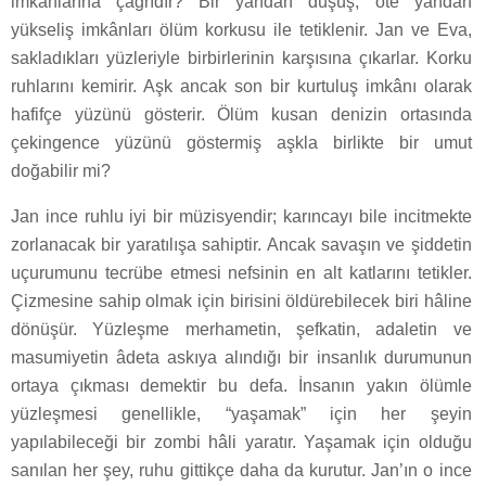
imkânlarına çağrıdır? Bir yandan düşüş, öte yandan
yükseliş imkânları ölüm korkusu ile tetiklenir. Jan ve Eva,
sakladıkları yüzleriyle birbirlerinin karşısına çıkarlar. Korku
ruhlarını kemirir. Aşk ancak son bir kurtuluş imkânı olarak
hafifçe yüzünü gösterir. Ölüm kusan denizin ortasında
çekingence yüzünü göstermiş aşkla birlikte bir umut
doğabilir mi?
Jan ince ruhlu iyi bir müzisyendir; karıncayı bile incitmekte
zorlanacak bir yaratılışa sahiptir. Ancak savaşın ve şiddetin
uçurumunu tecrübe etmesi nefsinin en alt katlarını tetikler.
Çizmesine sahip olmak için birisini öldürebilecek biri hâline
dönüşür. Yüzleşme merhametin, şefkatin, adaletin ve
masumiyetin âdeta askıya alındığı bir insanlık durumunun
ortaya çıkması demektir bu defa. İnsanın yakın ölümle
yüzleşmesi genellikle, “yaşamak” için her şeyin
yapılabileceği bir zombi hâli yaratır. Yaşamak için olduğu
sanılan her şey, ruhu gittikçe daha da kurutur. Jan’ın o ince