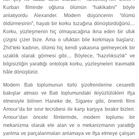
Kurban filminde oğluna ölümün “hakikatini” böyle
anlatıyordu Alexander. Modern düşüncenin “ölümü
öldürmesinin”, hayatı bir korku tuzağına dönüştürdüğünü…
Korku, yüzleşmenin hiç olmayacağına ikna eden bir ufuk
çizgisi çizer bize. Ama o ufuktan bile korkmaya başlarız.
Zhit’teki kadının, ölümü hiç kendi yakasına gelmeyecek bir
uzaklık olarak görmesi gibi… Böylece, “hazırlıksızlık” ve
bilgisizliğin yarattığı ontolojik korku, yüzleşmeleri travmatik
hâle dönüştürür.
Modern Batı toplumunun türlü şizofrenilerine cesaretli
bakışlar atması ve Batı toplumundaki ikiyüzlülükleri ifşa
etmesiyle bilinen Haneke de, Sigarev gibi, önemli filmi
Amour’da bir sınır tecrübesi ile karşı karşıya bırakır bizleri.
Amour’dan önceki filmlerinde, modern toplumu bir
mekanizma olarak ele alan ve o mekanizmanın yarattığı
yarılma ve parçalanmaları anlamaya ve ifşa etmeye çalışan