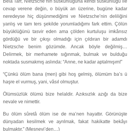
Bèla Tarr, Nietzsche’nin suskunluğuna kendi suskunluğu ile
cevap verene değin, o büyük an üzerine, bugüne kadar
neredeyse hiç düşünmediğimi ve Nietzsche’nin deliliğini
yanlış ve tam ters şekilde yorumladığımı fark ettim. Çölün
büyüklüğünü tasvir eden ama çölden kurtuluşu imkânsız
gördüğü ve bir çıkışı olmadığı için çıldıran bir adamdı
Nietzsche benim gözümde. Ancak böyle değilmiş…
Delirmek, bir merhamete sığınmak, bulmak ve bulduğu
noktada susmakmış aslında: “Anne, ne kadar aptalmışım!”
“Çünkü ölüm bana (men) gibi hoş gelmiş, ölümüm ba’s ü
haşre el vurmuş, yani, vâsıl olmuştur.
Ölümsüzlük ölümü bize helaldir. Azıksızlık azığı da bize
nevale ve nimettir.
Bu ölüm sûretâ ölüm ise de ma’nen hayattır. Görünüşte
dünyadan kesilmek ve ayrılmak, fakat hakikatte bekâyı
bulmaktır.” (Mesnevi’den…)