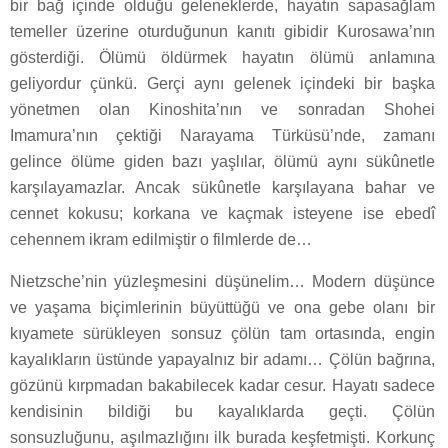
bir bağ içinde olduğu geleneklerde, hayatın sapasağlam
temeller üzerine oturduğunun kanıtı gibidir Kurosawa’nın
gösterdiği. Ölümü öldürmek hayatın ölümü anlamına
geliyordur çünkü. Gerçi aynı gelenek içindeki bir başka
yönetmen olan Kinoshita’nın ve sonradan Shohei
Imamura’nın çektiği Narayama Türküsü’nde, zamanı
gelince ölüme giden bazı yaşlılar, ölümü aynı sükûnetle
karşılayamazlar. Ancak sükûnetle karşılayana bahar ve
cennet kokusu; korkana ve kaçmak isteyene ise ebedî
cehennem ikram edilmiştir o filmlerde de…
Nietzsche’nin yüzleşmesini düşünelim… Modern düşünce
ve yaşama biçimlerinin büyüttüğü ve ona gebe olanı bir
kıyamete sürükleyen sonsuz çölün tam ortasında, engin
kayalıkların üstünde yapayalnız bir adamı… Çölün bağrına,
gözünü kırpmadan bakabilecek kadar cesur. Hayatı sadece
kendisinin bildiği bu kayalıklarda geçti. Çölün
sonsuzluğunu, aşılmazlığını ilk burada keşfetmişti. Korkunç