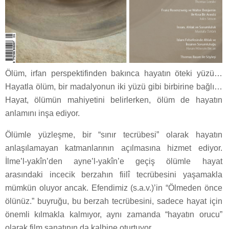
Ölüm, irfan perspektifinden bakınca hayatın öteki yüzü…
Hayatla ölüm, bir madalyonun iki yüzü gibi birbirine bağlı…
Hayat, ölümün mahiyetini belirlerken, ölüm de hayatın
anlamını inşa ediyor.
Ölümle yüzleşme, bir “sınır tecrübesi” olarak hayatın
anlaşılamayan katmanlarının açılmasına hizmet ediyor.
İlme’l-yakîn’den ayne’l-yakîn’e geçiş ölümle hayat
arasındaki incecik berzahın fiilî tecrübesini yaşamakla
mümkün oluyor ancak. Efendimiz (s.a.v.)’in “Ölmeden önce
ölünüz.” buyruğu, bu berzah tecrübesini, sadece hayat için
önemli kılmakla kalmıyor, aynı zamanda “hayatın orucu”
olarak film sanatının da kalbine oturtuyor.