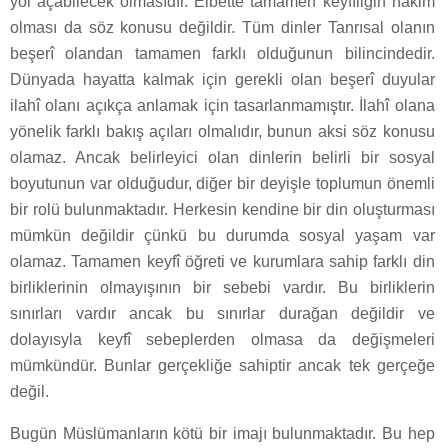
yol açabilecek olmasıdır. Elbette tamamen keyfîliğin hâkim
olması da söz konusu değildir. Tüm dinler Tanrısal olanın
beşerî olandan tamamen farklı olduğunun bilincindedir.
Dünyada hayatta kalmak için gerekli olan beşerî duyular
ilahî olanı açıkça anlamak için tasarlanmamıştır. İlahî olana
yönelik farklı bakış açıları olmalıdır, bunun aksi söz konusu
olamaz. Ancak belirleyici olan dinlerin belirli bir sosyal
boyutunun var olduğudur, diğer bir deyişle toplumun önemli
bir rolü bulunmaktadır. Herkesin kendine bir din oluşturması
mümkün değildir çünkü bu durumda sosyal yaşam var
olamaz. Tamamen keyfî öğreti ve kurumlara sahip farklı din
birliklerinin olmayışının bir sebebi vardır. Bu birliklerin
sınırları vardır ancak bu sınırlar durağan değildir ve
dolayısyla keyfî sebeplerden olmasa da değişmeleri
mümkündür. Bunlar gerçekliğe sahiptir ancak tek gerçeğe
değil.
Bugün Müslümanların kötü bir imajı bulunmaktadır. Bu hep