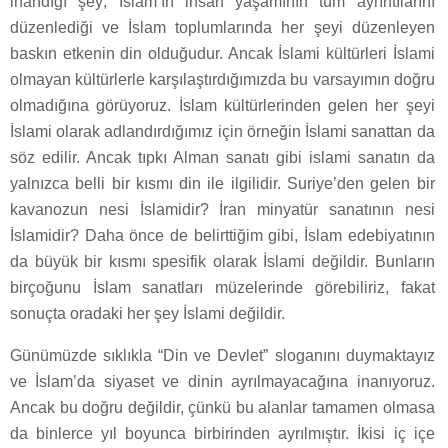
inandığı şey; İslam’ın insan yaşamının tüm ayrıntılarını
düzenlediği ve İslam toplumlarında her şeyi düzenleyen
baskın etkenin din olduğudur. Ancak İslami kültürleri İslami
olmayan kültürlerle karşılaştırdığımızda bu varsayımın doğru
olmadığına görüyoruz. İslam kültürlerinden gelen her şeyi
İslami olarak adlandırdığımız için örneğin İslami sanattan da
söz edilir. Ancak tıpkı Alman sanatı gibi islami sanatın da
yalnızca belli bir kısmı din ile ilgilidir. Suriye’den gelen bir
kavanozun nesi İslamidir? İran minyatür sanatının nesi
İslamidir? Daha önce de belirttiğim gibi, İslam edebiyatının
da büyük bir kısmı spesifik olarak İslami değildir. Bunların
birçoğunu İslam sanatları müzelerinde görebiliriz, fakat
sonuçta oradaki her şey İslami değildir.
Günümüzde sıklıkla “Din ve Devlet” sloganını duymaktayız
ve İslam’da siyaset ve dinin ayrılmayacağına inanıyoruz.
Ancak bu doğru değildir, çünkü bu alanlar tamamen olmasa
da binlerce yıl boyunca birbirinden ayrılmıştır. İkisi iç içe