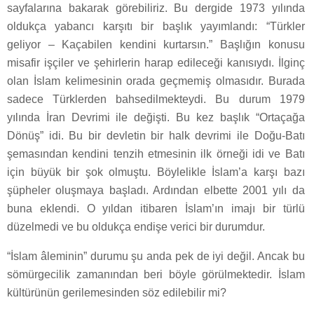
sayfalarına bakarak görebiliriz. Bu dergide 1973 yılında
oldukça yabancı karşıtı bir başlık yayımlandı: “Türkler
geliyor – Kaçabilen kendini kurtarsın.” Başlığın konusu
misafir işçiler ve şehirlerin harap edileceği kanısıydı. İlginç
olan İslam kelimesinin orada geçmemiş olmasıdır. Burada
sadece Türklerden bahsedilmekteydi. Bu durum 1979
yılında İran Devrimi ile değişti. Bu kez başlık “Ortaçağa
Dönüş” idi. Bu bir devletin bir halk devrimi ile Doğu-Batı
şemasından kendini tenzih etmesinin ilk örneği idi ve Batı
için büyük bir şok olmuştu. Böylelikle İslam’a karşı bazı
şüpheler oluşmaya başladı. Ardından elbette 2001 yılı da
buna eklendi. O yıldan itibaren İslam’ın imajı bir türlü
düzelmedi ve bu oldukça endişe verici bir durumdur.
“İslam âleminin” durumu şu anda pek de iyi değil. Ancak bu
sömürgecilik zamanından beri böyle görülmektedir. İslam
kültürünün gerilemesinden söz edilebilir mi?