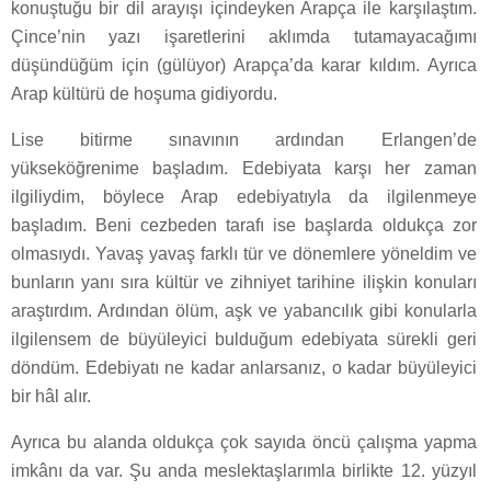
konuştuğu bir dil arayışı içindeyken Arapça ile karşılaştım.
Çince’nin yazı işaretlerini aklımda tutamayacağımı
düşündüğüm için (gülüyor) Arapça’da karar kıldım. Ayrıca
Arap kültürü de hoşuma gidiyordu.
Lise bitirme sınavının ardından Erlangen’de
yükseköğrenime başladım. Edebiyata karşı her zaman
ilgiliydim, böylece Arap edebiyatıyla da ilgilenmeye
başladım. Beni cezbeden tarafı ise başlarda oldukça zor
olmasıydı. Yavaş yavaş farklı tür ve dönemlere yöneldim ve
bunların yanı sıra kültür ve zihniyet tarihine ilişkin konuları
araştırdım. Ardından ölüm, aşk ve yabancılık gibi konularla
ilgilensem de büyüleyici bulduğum edebiyata sürekli geri
döndüm. Edebiyatı ne kadar anlarsanız, o kadar büyüleyici
bir hâl alır.
Ayrıca bu alanda oldukça çok sayıda öncü çalışma yapma
imkânı da var. Şu anda meslektaşlarımla birlikte 12. yüzyıl