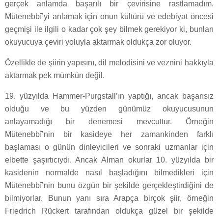
gerçek anlamda başarılı bir çevirisine rastlamadım.
Mütenebbî’yi anlamak için onun kültürü ve edebiyat öncesi
geçmişi ile ilgili o kadar çok şey bilmek gerekiyor ki, bunları
okuyucuya çeviri yoluyla aktarmak oldukça zor oluyor.
Özellikle de şiirin yapısını, dil melodisini ve veznini hakkıyla
aktarmak pek mümkün değil.
19. yüzyılda Hammer-Purgstall’ın yaptığı, ancak başarısız
olduğu ve bu yüzden günümüz okuyucusunun
anlayamadığı bir denemesi mevcuttur. Örneğin
Mütenebbî’nin bir kasideye her zamankinden farklı
başlaması o günün dinleyicileri ve sonraki uzmanlar için
elbette şaşırtıcıydı. Ancak Alman okurlar 10. yüzyılda bir
kasidenin normalde nasıl başladığını bilmedikleri için
Mütenebbî’nin bunu özgün bir şekilde gerçekleştirdiğini de
bilmiyorlar. Bunun yanı sıra Arapça birçok şiir, örneğin
Friedrich Rückert tarafından oldukça güzel bir şekilde