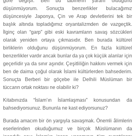
göre değişir. Ben bu tabirlerin yararlı olduğunu
düşünmüyorum. Sonuçta benzerlikler bulacağımız
düşüncesiyle Japonya, Çin ve Arap devletlerini tek bir
başlık altında topladığımız oryantalizmden de vazgeçtik.
İlginç olan “garp” gibi eski kavramların savaş sözcükleri
olarak yeniden ortaya çıkmasıdır. Ben burada kültürel
birliklerin olduğunu düşünmüyorum. En fazla kültürel
benzerlikler vardır ancak bunlar da ya çok küçük alanlar için
geçerlidir ya da sınır aşırıdır. Çeşitliliğin hakkını vermek için
ben de daima çoğul olarak İslami kültürlerden bahsederim.
Sonuçta Berberi bir göçebe ile Delhili Müslüman bir
tüccarın ortak noktası ne olabilir ki?
Kitabınızda “İslam’ın İslamlaşması” konusundan da
bahsediyorsunuz. Bununla ne kast ediyorsunuz?
Burada amacım bir ön yargıyla savaşmak. Önemli âlimlerin
eserlerinden okuduğumuz ve birçok Müslümanın da