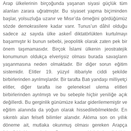
Arap ülkelerinin birçoğunda yaşanan siyasi güçlük tüm
alanları zarara uğratmıştır. Bu siyaset yapma biçiminden
başlar, yolsuzluğa uzanır ve Mısır’da örneğini gördüğümüz
sözde demokrasilere kadar varır. Tunus’un dâhil olduğu
sadece az sayıda ülke askerî diktatörlükten kurtulmayı
başarmıştır ki bunun sebebi, jeopolitik olarak zaten pek bir
önem taşımamasıdır. Birçok İslami ülkenin jeostratejik
konumunun oldukça elverişsiz olması burada savaşların
yaşanmasına neden olmaktadır. Bir diğer sorun eğitim
sistemidir. Elitler 19. yüzyıl itibariyle ciddi şekilde
birbirlerinden ayrılmışlardır. Bir tarafta Batı yandaşı milliyetçi
elitler, diğer tarafta ise geleneksel ulema elitleri
birbirlerinden ayrılmıştı ve bu sebeple hiçbir yeniliğe açık
değillerdi. Bu gerginlik günümüze kadar giderilememiştir ve
eğitim alanında da yoğun olarak hissedilebilmektedir. En
sıkıntılı alan felsefi bilimler alanıdır. Aklıma son on yıllık
döneme ait, mutlaka okunmuş olması gereken Arapça