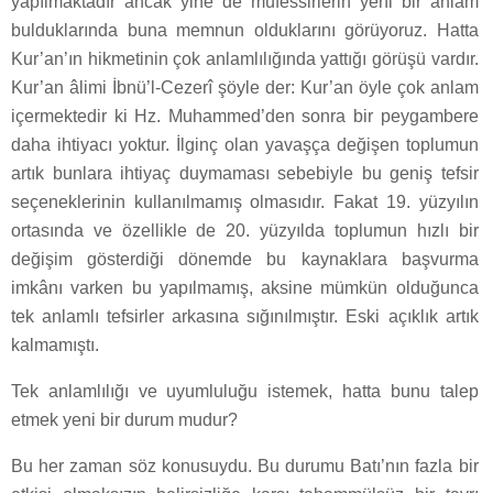
yapılmaktadır ancak yine de müfessirlerin yeni bir anlam
bulduklarında buna memnun olduklarını görüyoruz. Hatta
Kur’an’ın hikmetinin çok anlamlılığında yattığı görüşü vardır.
Kur’an âlimi İbnü’l-Cezerî şöyle der: Kur’an öyle çok anlam
içermektedir ki Hz. Muhammed’den sonra bir peygambere
daha ihtiyacı yoktur. İlginç olan yavaşça değişen toplumun
artık bunlara ihtiyaç duymaması sebebiyle bu geniş tefsir
seçeneklerinin kullanılmamış olmasıdır. Fakat 19. yüzyılın
ortasında ve özellikle de 20. yüzyılda toplumun hızlı bir
değişim gösterdiği dönemde bu kaynaklara başvurma
imkânı varken bu yapılmamış, aksine mümkün olduğunca
tek anlamlı tefsirler arkasına sığınılmıştır. Eski açıklık artık
kalmamıştı.
Tek anlamlılığı ve uyumluluğu istemek, hatta bunu talep
etmek yeni bir durum mudur?
Bu her zaman söz konusuydu. Bu durumu Batı’nın fazla bir