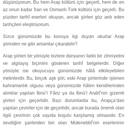
düşünüyorum. Bu hem Arap kültürü için geçerli, hem de en
az onun kadar İran ve Osmanlı-Türk kültürü için geçerli. Bu
yüzden tarihî eserleri okuyan, ancak şiirleri göz ardı eden
tarihçileri eleştiriyorum.
Sizce günümüzde bu konuya ilgi duyan okurlar Arap
şiirinden ne gibi anlamlar çıkarabilir?
Arap şiirleri bir yönüyle bizlere dünyanın farklı bir zihniyetini
ve algılayış biçimini gösteren tarihî belgelerdir. Diğer
yönüyle ise okuyucuyu günümüzde hâlâ etkileyebilen
metinlerdir. Bu, birçok aşk şiiri, eski Arap şiirlerinde işlenen
kahramanlık olgusu veya günümüzde hâlen kendilerinden
alıntılar yapılan İbnü’l Fâriz ya da İbnü’l Arabî’nin gizemli
şiirleri için geçerlidir. Bazı durumlarda bu, Arapça’dan
yapılan çeviriler için de geçerlidir, ancak burada önemli olan
ilgili çevirinin çok sayıda koşulu karşılamış olmasıdır. En
sevdiğim şairlerden biri olan Mütenebbî’nin eserlerinin