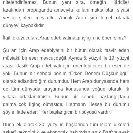
nitelendirilemez. Bunun yanı sıra, örneğin Hâricîler
tarafından propaganda amacıyla kullanılmakta olan siyasi
vesile şiirleri mevcuttu. Ancak Arap şiiri temel olarak
dünyevi kaynaklıdır.
İlgili okuyuculara Arap edebiyatına giriş için ne önerirsiniz?
Şu an için Arap edebiyatını bir bütün olarak tasvir eden
müstakil bir eser mevcut değil. Ayrıca 6. yüzyıl ile 19. yüzyıl
arası klasik Arap edebiyatı için önerilebilecek bir eser de
yok. Bunun bir sebebi benim “Erken Dönem Düşkünlüğü”
olarak adlandırdığım durumdur. Hem Arap dünyasında hem
de tüm dünyada araştırma konusunda yoğun olarak ilk
yıllara odaklanılmıştır. Bunun bir sebebi başlangıçların
daima çok ilginç olmasıdır, Hermann Hesse bu durumu
şöyle ifade eder: “Her başlangıcın bir büyüsü vardır.”
Buna ek olarak 20. yüzyılın başlarında tüm İslam ülkeleri
askerî, teknolojik ve ekonomik bakımdan artık Batı’ya ayak