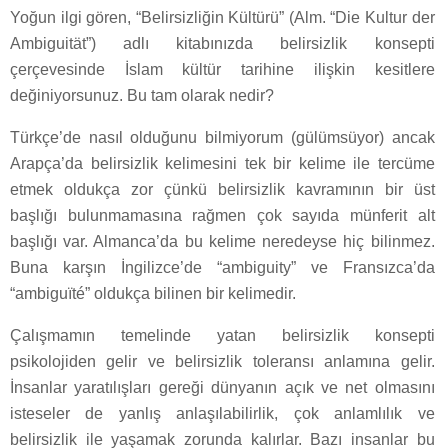
Yoğun ilgi gören, “Belirsizliğin Kültürü” (Alm. “Die Kultur der
Ambiguität”) adlı kitabınızda belirsizlik konsepti
çerçevesinde İslam kültür tarihine ilişkin kesitlere
değiniyorsunuz. Bu tam olarak nedir?
Türkçe’de nasıl olduğunu bilmiyorum (gülümsüyor) ancak
Arapça’da belirsizlik kelimesini tek bir kelime ile tercüme
etmek oldukça zor çünkü belirsizlik kavramının bir üst
başlığı bulunmamasına rağmen çok sayıda münferit alt
başlığı var. Almanca’da bu kelime neredeyse hiç bilinmez.
Buna karşın İngilizce’de “ambiguity” ve Fransızca’da
“ambiguïté” oldukça bilinen bir kelimedir.
Çalışmamın temelinde yatan belirsizlik konsepti
psikolojiden gelir ve belirsizlik toleransı anlamına gelir.
İnsanlar yaratılışları gereği dünyanın açık ve net olmasını
isteseler de yanlış anlaşılabilirlik, çok anlamlılık ve
belirsizlik ile yaşamak zorunda kalırlar. Bazı insanlar bu