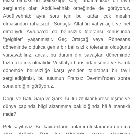
etkisi olmaksızın belirsizliğe karşı tahammülsüz bir tavrı
sergilemiş olan Abdülvehhâb örneğinde de görüyoruz.
Abdülvehhâb aynı soru için bu kadar çok mealin
olmasından rahatsızdı. Sonuçta Allah’ın vahyi açık ve net
olmalıydı. Avrupa’da da belirsizlik toleransı konusunda
“gelgitler” yaşanmıştır. Geç Ortaçağ veya Rönesans
döneminde oldukça geniş bir belirsizlik toleransı olduğunu
varsayabiliriz, ancak bu durum din savaşları döneminde
hızla azalmış olmalıdır. Vestfalya barışından sonra ve Barok
dönemde belirsizliğe karşı yeniden toleranslı bir tavır
sergilediğimizi, bu tutumun Fransız Devrimi’nden sonra
sona erdiğini görüyoruz.
Doğu ve Batı, Garp ve Şark. Bu tür zıtlıklar küreselleşme ve
dünya çapında bilgi aktarımına bakıldığında hâlâ mantıklı
mıdır?
Pek sayılmaz. Bu kavramların anlamı uluslararası duruma