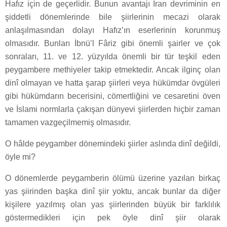
Hafız için de geçerlidir. Bunun avantajı İran devriminin en
şiddetli dönemlerinde bile şiirlerinin mecazi olarak
anlaşılmasından dolayı Hafız’ın eserlerinin korunmuş
olmasıdır. Bunları İbnü’l Fâriz gibi önemli şairler ve çok
sonraları, 11. ve 12. yüzyılda önemli bir tür teşkil eden
peygambere methiyeler takip etmektedir. Ancak ilginç olan
dinî olmayan ve hatta şarap şiirleri veya hükümdar övgüleri
gibi hükümdarın becerisini, cömertliğini ve cesaretini öven
ve İslami normlarla çakışan dünyevi şiirlerden hiçbir zaman
tamamen vazgeçilmemiş olmasıdır.
O hâlde peygamber dönemindeki şiirler aslında dinî değildi,
öyle mi?
O dönemlerde peygamberin ölümü üzerine yazılan birkaç
yas şiirinden başka dinî şiir yoktu, ancak bunlar da diğer
kişilere yazılmış olan yas şiirlerinden büyük bir farklılık
göstermedikleri için pek öyle dinî şiir olarak