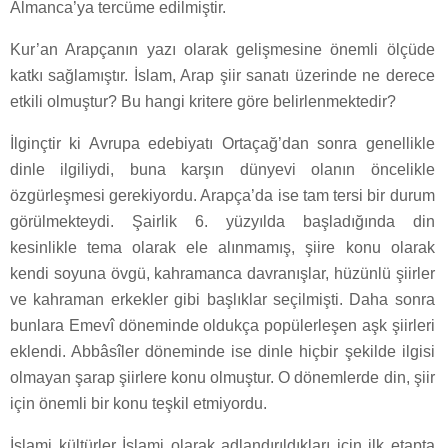
Almanca’ya tercüme edilmiştir.
Kur’an Arapçanın yazı olarak gelişmesine önemli ölçüde
katkı sağlamıştır. İslam, Arap şiir sanatı üzerinde ne derece
etkili olmuştur? Bu hangi kritere göre belirlenmektedir?
İlginçtir ki Avrupa edebiyatı Ortaçağ’dan sonra genellikle
dinle ilgiliydi, buna karşın dünyevi olanın öncelikle
özgürleşmesi gerekiyordu. Arapça’da ise tam tersi bir durum
görülmekteydi. Şairlik 6. yüzyılda başladığında din
kesinlikle tema olarak ele alınmamış, şiire konu olarak
kendi soyuna övgü, kahramanca davranışlar, hüzünlü şiirler
ve kahraman erkekler gibi başlıklar seçilmişti. Daha sonra
bunlara Emevî döneminde oldukça popülerleşen aşk şiirleri
eklendi. Abbâsîler döneminde ise dinle hiçbir şekilde ilgisi
olmayan şarap şiirlere konu olmuştur. O dönemlerde din, şiir
için önemli bir konu teşkil etmiyordu.
İslami kültürler İslami olarak adlandırıldıkları için ilk etapta