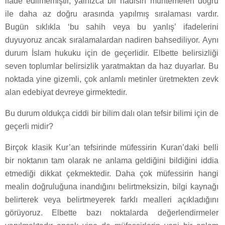
ifade edilmemiştir, yalnızca bir hadisin muhtemelen doğru
ile daha az doğru arasında yapılmış sıralaması vardır.
Bugün sıklıkla ‘bu sahih veya bu yanlış’ ifadelerini
duyuyoruz ancak sıralamalardan nadiren bahsediliyor. Aynı
durum İslam hukuku için de geçerlidir. Elbette belirsizliği
seven toplumlar belirsizlik yaratmaktan da haz duyarlar. Bu
noktada yine gizemli, çok anlamlı metinler üretmekten zevk
alan edebiyat devreye girmektedir.
Bu durum oldukça ciddi bir bilim dalı olan tefsir bilimi için de
geçerli midir?
Birçok klasik Kur’an tefsirinde müfessirin Kuran’daki belli
bir noktanın tam olarak ne anlama geldiğini bildiğini iddia
etmediği dikkat çekmektedir. Daha çok müfessirin hangi
mealin doğruluğuna inandığını belirtmeksizin, bilgi kaynağı
belirterek veya belirtmeyerek farklı mealleri açıkladığını
görüyoruz. Elbette bazı noktalarda değerlendirmeler