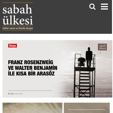
Franz Rosenzweig ve Walter Benjamin ile Kısa Bir Arasöz
Jules Simon*