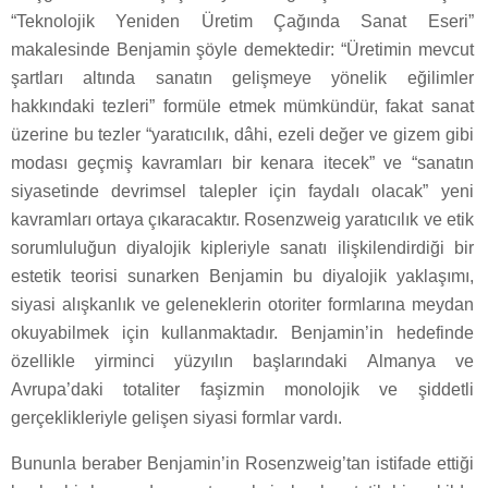
“Teknolojik Yeniden Üretim Çağında Sanat Eseri”
makalesinde Benjamin şöyle demektedir: “Üretimin mevcut
şartları altında sanatın gelişmeye yönelik eğilimler
hakkındaki tezleri” formüle etmek mümkündür, fakat sanat
üzerine bu tezler “yaratıcılık, dâhi, ezeli değer ve gizem gibi
modası geçmiş kavramları bir kenara itecek” ve “sanatın
siyasetinde devrimsel talepler için faydalı olacak” yeni
kavramları ortaya çıkaracaktır. Rosenzweig yaratıcılık ve etik
sorumluluğun diyalojik kipleriyle sanatı ilişkilendirdiği bir
estetik teorisi sunarken Benjamin bu diyalojik yaklaşımı,
siyasi alışkanlık ve geleneklerin otoriter formlarına meydan
okuyabilmek için kullanmaktadır. Benjamin’in hedefinde
özellikle yirminci yüzyılın başlarındaki Almanya ve
Avrupa’daki totaliter faşizmin monolojik ve şiddetli
gerçeklikleriyle gelişen siyasi formlar vardı.
Bununla beraber Benjamin’in Rosenzweig’tan istifade ettiği