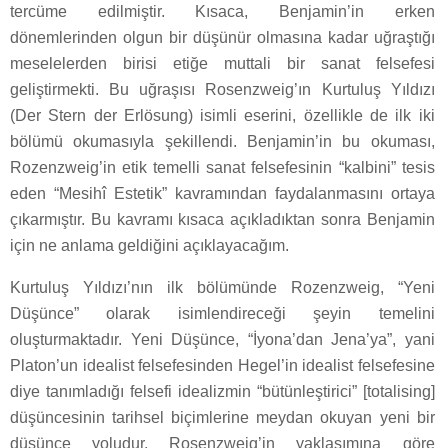
tercüme edilmiştir. Kısaca, Benjamin’in erken
dönemlerinden olgun bir düşünür olmasına kadar uğraştığı
meselelerden birisi etiğe muttali bir sanat felsefesi
geliştirmekti. Bu uğraşısı Rosenzweig’ın Kurtuluş Yıldızı
(Der Stern der Erlösung) isimli eserini, özellikle de ilk iki
bölümü okumasıyla şekillendi. Benjamin’in bu okuması,
Rozenzweig’in etik temelli sanat felsefesinin “kalbini” tesis
eden “Mesihî Estetik” kavramından faydalanmasını ortaya
çıkarmıştır. Bu kavramı kısaca açıkladıktan sonra Benjamin
için ne anlama geldiğini açıklayacağım.
Kurtuluş Yıldızı’nın ilk bölümünde Rozenzweig, “Yeni
Düşünce” olarak isimlendireceği şeyin temelini
oluşturmaktadır. Yeni Düşünce, “İyona’dan Jena’ya”, yani
Platon’un idealist felsefesinden Hegel’in idealist felsefesine
diye tanımladığı felsefi idealizmin “bütünleştirici” [totalising]
düşüncesinin tarihsel biçimlerine meydan okuyan yeni bir
düşünce yoludur. Rosenzweig’in yaklaşımına göre