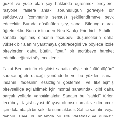
güzel ve yüce olan şey hakkında öğrenmek bireylere,
rasyonel faillere ahlaki zorunluluğun göreviyle bir
sağduyuyu (communis sensus) şekillendirmeye sevk
edecektir. Burada düşünülen şey, sanatı Bildung olarak
öğretmektir. Buna istinaden Neo-Kantçı Friedrich Schiller,
sanatta eğitilmiş olmanın tecrübevi düşüncelerin daha
yüksek bir alanını yaratmaya götüreceğini ve böylece izole
bireylerden daha bütün, “total” bir tecrübeye hareket
edebileceğimizi söylemektedir.
Fakat Benjamin’in eleştirisi sanatta böyle bir “bütünlüğün”
sadece iğreti olacağı yönündedir ve bu yüzden sanat,
insanın ifadesinin eşsizliğini göstermeli ve tikelleşmiş
bireyselliğe açılabilmek için montaj sanatındaki gibi daha
parçalı yollarla yansıtılmalıdır. Sanatın bu “sahici” türleri
tecrübeyi, faşist siyasi dünyayı olumsuzlamak ve direnmek
için dolambaçlı bir şekilde sunmaktadır. Sahici sanatın veya
“iyi”nin işlevi, bu anlamda bir şok yaratmak ve dünyayı