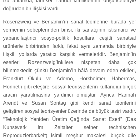
Bu anlamda, tarihsel Yahudi kimliklerinin düşünceleriyle
doğrudan bir ilişkisi vardı.
Rosenzweig ve Benjamin’in sanat teorilerine burada yer
vermemin sebeplerinden birisi, iki sanatçının istismarcı ve
yabancılaştırıcı sosyo-politik koşullara çeşitli sanatsal
ürünlerle birbirinden farklı, fakat aynı zamanda birbiriyle
ilişkili yollarda yaratıcı karşılık vermeleridir. Benjamin’in
eserleri Rozenzweig’inkilere nispeten daha çok
bilinmektedir, çünkü Benjamin’in hâlâ devam eden etkileri,
Frankfurt Okulu ve Adorno, Horkheimer, Habermas,
Honneth gibi eleştirel sosyal teorisyenlerin kullandığı birçok
aracın yaratılmasına yardımcı olmuştur. Ayrıca Hannah
Arendt ve Susan Sontag gibi kendi sanat teorilerini
geliştiren sosyal teorisyenler üzerinde de büyük tesiri vardır.
“Teknolojik Yeniden Üretim Çağında Sanat Eseri” (Das
Kunstwerk im Zeitalter seiner technischen
Reproduzierbarkeit) isimli meşhur makalesi birçok dile