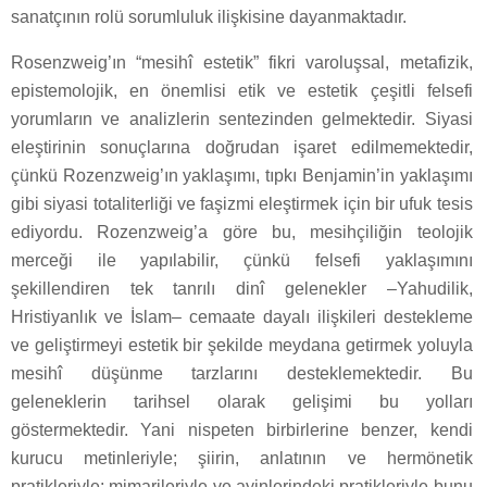
sanatçının rolü sorumluluk ilişkisine dayanmaktadır.
Rosenzweig’ın “mesihî estetik” fikri varoluşsal, metafizik,
epistemolojik, en önemlisi etik ve estetik çeşitli felsefi
yorumların ve analizlerin sentezinden gelmektedir. Siyasi
eleştirinin sonuçlarına doğrudan işaret edilmemektedir,
çünkü Rozenzweig’ın yaklaşımı, tıpkı Benjamin’in yaklaşımı
gibi siyasi totaliterliği ve faşizmi eleştirmek için bir ufuk tesis
ediyordu. Rozenzweig’a göre bu, mesihçiliğin teolojik
merceği ile yapılabilir, çünkü felsefi yaklaşımını
şekillendiren tek tanrılı dinî gelenekler –Yahudilik,
Hristiyanlık ve İslam– cemaate dayalı ilişkileri destekleme
ve geliştirmeyi estetik bir şekilde meydana getirmek yoluyla
mesihî düşünme tarzlarını desteklemektedir. Bu
geleneklerin tarihsel olarak gelişimi bu yolları
göstermektedir. Yani nispeten birbirlerine benzer, kendi
kurucu metinleriyle; şiirin, anlatının ve hermönetik
pratikleriyle; mimarileriyle ve ayinlerindeki pratikleriyle bunu