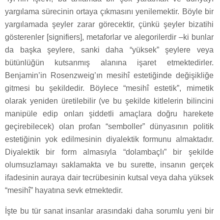
yargılama sürecinin ortaya çıkmasını yenilemektir. Böyle bir
yargılamada şeyler zarar görecektir, çünkü şeyler bizatihi
gösterenler [signifiers], metaforlar ve alegorilerdir –ki bunlar
da başka şeylere, sanki daha “yüksek” şeylere veya
bütünlüğün kutsanmış alanına işaret etmektedirler.
Benjamin’in Rosenzweig’ın mesihî estetiğinde değişikliğe
gitmesi bu şekildedir. Böylece “mesihî estetik”, mimetik
olarak yeniden üretilebilir (ve bu şekilde kitlelerin bilincini
manipüle edip onları şiddetli amaçlara doğru harekete
geçirebilecek) olan profan “semboller” dünyasının politik
estetiğinin yok edilmesinin diyalektik formunu almaktadır.
Diyalektik bir form almasıyla “dolambaçlı” bir şekilde
olumsuzlamayı saklamakta ve bu surette, insanın gerçek
ifadesinin auraya dair tecrübesinin kutsal veya daha yüksek
“mesihî” hayatına sevk etmektedir.
İşte bu tür sanat insanlar arasındaki daha sorumlu yeni bir