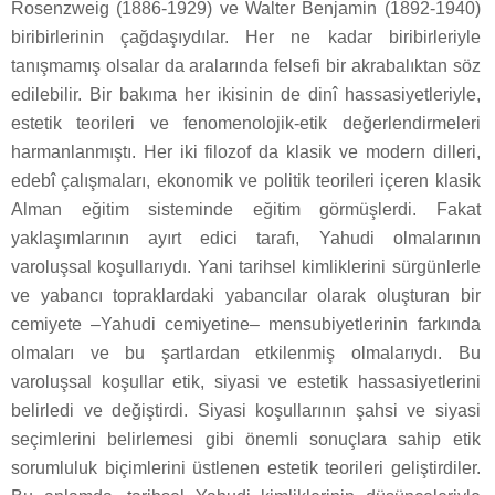
Rosenzweig (1886-1929) ve Walter Benjamin (1892-1940)
biribirlerinin çağdaşıydılar. Her ne kadar biribirleriyle
tanışmamış olsalar da aralarında felsefi bir akrabalıktan söz
edilebilir. Bir bakıma her ikisinin de dinî hassasiyetleriyle,
estetik teorileri ve fenomenolojik-etik değerlendirmeleri
harmanlanmıştı. Her iki filozof da klasik ve modern dilleri,
edebî çalışmaları, ekonomik ve politik teorileri içeren klasik
Alman eğitim sisteminde eğitim görmüşlerdi. Fakat
yaklaşımlarının ayırt edici tarafı, Yahudi olmalarının
varoluşsal koşullarıydı. Yani tarihsel kimliklerini sürgünlerle
ve yabancı topraklardaki yabancılar olarak oluşturan bir
cemiyete –Yahudi cemiyetine– mensubiyetlerinin farkında
olmaları ve bu şartlardan etkilenmiş olmalarıydı. Bu
varoluşsal koşullar etik, siyasi ve estetik hassasiyetlerini
belirledi ve değiştirdi. Siyasi koşullarının şahsi ve siyasi
seçimlerini belirlemesi gibi önemli sonuçlara sahip etik
sorumluluk biçimlerini üstlenen estetik teorileri geliştirdiler.