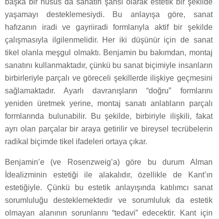
başka bir husus da sanatın şahsi olarak estetik bir şekilde
yaşamayı desteklemesiydi. Bu anlayışa göre, sanat
hafızanın iradi ve gayriiradi formlarıyla aktif bir şekilde
çalışmasıyla ilgilenmelidir. Her iki düşünür için de sanat
tikel olanla meşgul olmaktı. Benjamin bu bakımdan, montaj
sanatını kullanmaktadır, çünkü bu sanat biçimiyle insanların
birbirleriyle parçalı ve göreceli şekillerde ilişkiye geçmesini
sağlamaktadır. Ayarlı davranışların “doğru” formlarını
yeniden üretmek yerine, montaj sanatı anlatıların parçalı
formlarında bulunabilir. Bu şekilde, birbiriyle ilişkili, fakat
ayrı olan parçalar bir araya getirilir ve bireysel tecrübelerin
radikal biçimde tikel ifadeleri ortaya çıkar.
Benjamin’e (ve Rosenzweig’a) göre bu durum Alman
İdealizminin estetiği ile alakalıdır, özellikle de Kant’ın
estetiğiyle. Çünkü bu estetik anlayışında katılımcı sanat
sorumluluğu desteklemektedir ve sorumluluk da estetik
olmayan alanının sorunlarını “tedavi” edecektir. Kant için