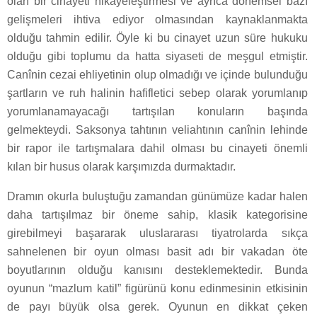
olan bir cinayeti hikayeleştirmesi ve ayrıca dönemsel bazı
gelişmeleri ihtiva ediyor olmasından kaynaklanmakta
olduğu tahmin edilir. Öyle ki bu cinayet uzun süre hukuku
olduğu gibi toplumu da hatta siyaseti de meşgul etmiştir.
Canînin cezai ehliyetinin olup olmadığı ve içinde bulunduğu
şartların ve ruh halinin hafifletici sebep olarak yorumlanıp
yorumlanamayacağı tartışılan konuların başında
gelmekteydi. Saksonya tahtının veliahtının canînin lehinde
bir rapor ile tartışmalara dahil olması bu cinayeti önemli
kılan bir husus olarak karşımızda durmaktadır.
Dramın okurla buluştuğu zamandan günümüze kadar halen
daha tartışılmaz bir öneme sahip, klasik kategorisine
girebilmeyi başararak uluslararası tiyatrolarda sıkça
sahnelenen bir oyun olması basit adı bir vakadan öte
boyutlarının olduğu kanısını desteklemektedir. Bunda
oyunun “mazlum katil” figürünü konu edinmesinin etkisinin
de payı büyük olsa gerek. Oyunun en dikkat çeken