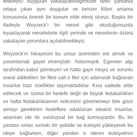
tetikleyici duyguları yakalayabildiğimizde farklı şartlarda
ortaya çıkan aynı duygular ve benzer fiilleri anlama
konusunda önemli bir konum elde etmiş oluruz. Başka bir
ifadeyle Woyzeck’i bir mesel gibi okuduğumuzda
kıyaslayarak meselelerle ilgili yerinde ve meselenin özünü
yakalayan yorumlara açılabilmekteyiz.
Woyzeck’in hikayesini bu unsur üzerinden ele almak ve
yorumlamak gayet elverişlidir: Adanmışlık. Egemen algı
tarafından kabul görmeyen ve hatta gayri meşru ve sorunlu
olaral addedilen bir fikre salt o fikir için adanarak bağlanan
insanlar bazı özellikler taşımaktadırlar. Kısa vadede elde
edilecek ve somut bir hedefe değil de büyük fedakarlıkları
ve hatta fedakarlıklarının neticesini görememeyi bile göze
almayı gerektiren hedeflere odaklanan idealist insanlar,
adanılan ide ile varoluşsal bir bağ kurmuşlardır. Bu bir
yandan onları sımsıkı bir şekilde ve kutsiyet yükleyerek bu
ideye bağlarken, diğer yandan o idenin kutsiyetinin