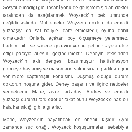
Sosyal olmadığı gibi insanî yönü de gelişmemiş olan doktor
tarafından da aşağılanmak Woyzeck’in pek umrunda
değildir aslında. Muhtemelen Woyzeck doktoru da emekli
yüzbaşıyı da saf haliyle idare etmektedir, oyuna dahil
olmaktadır. Onlarla açıktan boy ölçüşmeye yeltenmez,
haddini bilir ve sadece görevini yerine getirir. Gayesi elde
ettiği parayla ailesini geçindirmektir. Deneyin etkisinden
Woyzeck’in aklı dengesi bozulmuştur, halüsinasyon
görmeye başlamış ve masonların saldırısına uğradıkları gibi
vehimlere kaptırmıştır kendisini. Düşmüş olduğu durum
doktorun hoşuna gider. Deney başarılı ve ilginç neticeler
vermektedir. Marie, asker arkadaşı Andres ve emekli
yüzbaşı durumu fark ederler fakat bunu Woyzeck’e has bir
kafa karışıklığı gibi algılarlar.
Marie, Woyzeck’in hayatındaki en önemli kişidir. Aynı
zamanda suç ortağı. Woyzeck koşuşturmaları sebebiyle