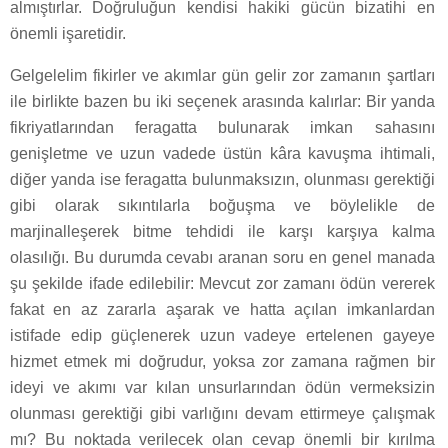
almıştırlar. Doğruluğun kendisi hakiki gücün bizatihi en
önemli işaretidir.
Gelgelelim fikirler ve akımlar gün gelir zor zamanın şartları
ile birlikte bazen bu iki seçenek arasında kalırlar: Bir yanda
fikriyatlarından feragatta bulunarak imkan sahasını
genişletme ve uzun vadede üstün kâra kavuşma ihtimali,
diğer yanda ise feragatta bulunmaksızın, olunması gerektiği
gibi olarak sıkıntılarla boğuşma ve böylelikle de
marjinalleşerek bitme tehdidi ile karşı karşıya kalma
olasılığı. Bu durumda cevabı aranan soru en genel manada
şu şekilde ifade edilebilir: Mevcut zor zamanı ödün vererek
fakat en az zararla aşarak ve hatta açılan imkanlardan
istifade edip güçlenerek uzun vadeye ertelenen gayeye
hizmet etmek mi doğrudur, yoksa zor zamana rağmen bir
ideyi ve akımı var kılan unsurlarından ödün vermeksizin
olunması gerektiği gibi varlığını devam ettirmeye çalışmak
mı? Bu noktada verilecek olan cevap önemli bir kırılma