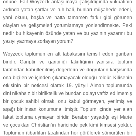
önüne. Fail Woyzeck anlaşılmaya çalışıldığında vukuatının
ardında yatan şartlar ve ruh hali, bunları müşahede edeni,
yani okuru, başka ve hatta tamamen farklı gibi görünen
olayları ve gelişmeleri yorumlamaya yönlendirmekte. Peki
nedir bu hikayenin özünde yatan ve bu yazının yazarını bu
yazıyı yazmaya zorlayan yorum?
Woyzeck toplumun en alt tabakasını temsil eden gariban
biridir. Gariptir ve garipiliği fakirliğinin yanısıra toplum
tarafından kabullenilmiş değerlerin ve doğruların karşısında
ona biçilen ve içinden çıkamayacak olduğu roldür. Kilisenin
etkisinin bir neticesi olarak 19. yüzyıl Alman toplumunda
dinî nikahsız bir birliktelik ve bundan dolayı vaftiz edilmemiş
bir çocuk sahibi olmak, onu kabul görmeyen, yerilmiş ve
aşağı bir insan konumuna itmiştir. Toplum içinde yer alan
fakat topluma uymayan biridir. Beraber yaşadığı eşi Marie
ve çocukları Christian’ın haricinde pek kimi kimsesi yoktur.
Toplumun itibarlıları tarafından hor görülerek sömürülen bir