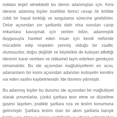
noktası teşkil etmektedir bu idenin adanmışları için. Kimi
idesine adanmış kişiler özellikle birinci cevap ile birlikte
ciddi bir hayal kırıklığı ve sorgulama sürecine girebilirler.
Onlar açısından zor şartlarda dahi olsa sunulan cazip
imkanlara kavuşmak için verilen ödün, adanmışlık
duygusuyla hareket eden insan için kendi nefsinde
mücadele edip nispeten yenmiş olduğu bir zaaftır,
olumsuzdur, doğru değildir ve böylelikle de kutsiyet atfettiği
idesinin karar verirken ve istikamet tayin ederken gerekçesi
olmamalıdır. Bu ide açısından mağlubiyetlerin en acısı,
adananların bir kısmı açısından adanılan kutsiyetin kendini
var eden vasfını kaybetmesidir. İde tılsımını yitirmiştir.
Bu adanmış kişiler bu durumu ide açısından bir mağlubiyet
olarak yorumlarlar, çünkü şartlara tesir etme ve düzeltme
gayesi taşırken, pratikte şartlara rıza ve teslim konumuna
gelinmiştir. Şartlara teslim olan bir akım şartlarla barışık