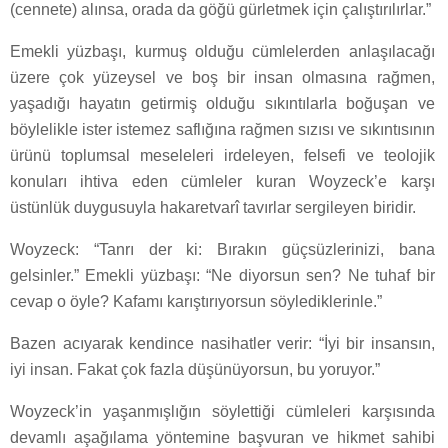
(cennete) alınsa, orada da göğü gürletmek için çalıştırılırlar.”
Emekli yüzbaşı, kurmuş olduğu cümlelerden anlaşılacağı
üzere çok yüzeysel ve boş bir insan olmasına rağmen,
yaşadığı hayatın getirmiş olduğu sıkıntılarla boğuşan ve
böylelikle ister istemez saflığına rağmen sızısı ve sıkıntısının
ürünü toplumsal meseleleri irdeleyen, felsefi ve teolojik
konuları ihtiva eden cümleler kuran Woyzeck’e karşı
üstünlük duygusuyla hakaretvarî tavırlar sergileyen biridir.
Woyzeck: “Tanrı der ki: Bırakın güçsüzlerinizi, bana
gelsinler.” Emekli yüzbaşı: “Ne diyorsun sen? Ne tuhaf bir
cevap o öyle? Kafamı karıştırıyorsun söylediklerinle.”
Bazen acıyarak kendince nasihatler verir: “İyi bir insansın,
iyi insan. Fakat çok fazla düşünüyorsun, bu yoruyor.”
Woyzeck’in yaşanmışlığın söylettiği cümleleri karşısında
devamlı aşağılama yöntemine başvuran ve hikmet sahibi