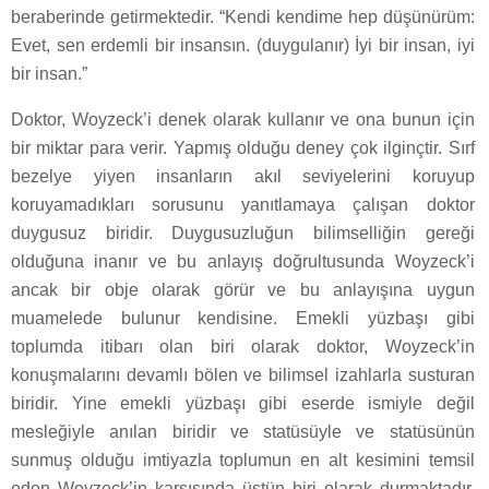
beraberinde getirmektedir. “Kendi kendime hep düşünürüm:
Evet, sen erdemli bir insansın. (duygulanır) İyi bir insan, iyi
bir insan.”
Doktor, Woyzeck’i denek olarak kullanır ve ona bunun için
bir miktar para verir. Yapmış olduğu deney çok ilginçtir. Sırf
bezelye yiyen insanların akıl seviyelerini koruyup
koruyamadıkları sorusunu yanıtlamaya çalışan doktor
duygusuz biridir. Duygusuzluğun bilimselliğin gereği
olduğuna inanır ve bu anlayış doğrultusunda Woyzeck’i
ancak bir obje olarak görür ve bu anlayışına uygun
muamelede bulunur kendisine. Emekli yüzbaşı gibi
toplumda itibarı olan biri olarak doktor, Woyzeck’in
konuşmalarını devamlı bölen ve bilimsel izahlarla susturan
biridir. Yine emekli yüzbaşı gibi eserde ismiyle değil
mesleğiyle anılan biridir ve statüsüyle ve statüsünün
sunmuş olduğu imtiyazla toplumun en alt kesimini temsil
eden Woyzeck’in karşısında üstün biri olarak durmaktadır.