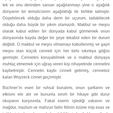
tek ve onu derinden sarsan aşağılanmayı yine o aşağılık
dünyanın bir temsilcisinin aşağılıklığı ile birlikte tatmıştır.
Düşebilecek olduğu daha derin bir uçurum, tadabilecek
olduğu daha büyük bir yıkım olamazdı. Makbul ve meşru
olarak kabul edilen bir dünyada kabul görmemek onun
dünyasında kayda değer bir şeye tekabül eden bir durum
değildi. O makbul ve meşru olmamayı kabullenmiş ve gayri
meşru olan küçük cenneti için her türlü sıkıntıya göğüs
germiştir. Cennetini koruyabilmek ve o makbul dünyaya
muhtaç etmemek için uğraş veren kişi nihayetinde cennetini
kaybetmiştir. Cennetin kaybı cinneti getirmiş, cennetsiz
kalan Woyzeck cinnet geçirmiştir.
Büchner’in eseri bir ruhsal bunalımı, onun şartlarını ve
etkisini ele alır ve bununla sınırlı bir hikaye gibi durur
okuyanın karşısında. Fakat eserin işlediği vakanın ve
mağdur, mazlum ve mahzun failin fiilinin özüne inip esas ve