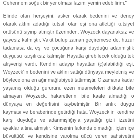
Cehennem soğuk bir yer olması lazım; yemin edebilirim.”
Elinde olan herşeyini, asker olarak bedenini ve deney
olarak aklını adadığı kutsalı olan eşi ona atfettiği kutsiyet
örtüsünü sıyırıp atmıştır üzerinden. Woyzeck dayanaksız ve
gayesiz kalmıştır. Vakit bulup zaman geçiremese de, huzur
tadamasa da eşi ve çocuğuna karşı duyduğu adanmışlık
duygusu karşılıksız kalmıştır. Hayatla girebilecek olduğu tek
alışverişi vardı. Kendini adayıp hayattan (ç)alabildiği eşi,
Woyzeck’in bedenini ve aklını sattığı dünyaya meyletmiş ve
böylece ona en ağır mağlubiyeti tattırmıştır. O zamana kadar
yaşamış olduğu gururunu ezen muameleleri dikkate bile
almayan Woyzeck, hakaretlerini bile kaale almadığı o
dünyaya en değerlisini kaybetmiştir. Bir anlık duygu
kayması ve beraberinde getirdiği hata, Woyzeck’in kendine
karşı duyduğu ve adanmışlığıyla yaşattığı gizli izzetini
ayaklar altına almıştır. Kimsenin farkında olmadığı, içten içe
büyüttüğü ve kendisine varolma gücü veren şahsiyetini