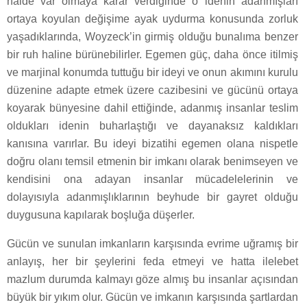
halde var olmaya karar verdiğinde o idenin adanmışları
ortaya koyulan değişime ayak uydurma konusunda zorluk
yaşadıklarında, Woyzeck’in girmiş olduğu bunalıma benzer
bir ruh haline bürünebilirler. Egemen güç, daha önce itilmiş
ve marjinal konumda tuttuğu bir ideyi ve onun akımını kurulu
düzenine adapte etmek üzere cazibesini ve gücünü ortaya
koyarak bünyesine dahil ettiğinde, adanmış insanlar teslim
oldukları idenin buharlaştığı ve dayanaksız kaldıkları
kanısına varırlar. Bu ideyi bizatihi egemen olana nispetle
doğru olanı temsil etmenin bir imkanı olarak benimseyen ve
kendisini ona adayan insanlar mücadelelerinin ve
dolayısıyla adanmışlıklarının beyhude bir gayret olduğu
duygusuna kapılarak boşluğa düşerler.
Gücün ve sunulan imkanların karşısında evrime uğramış bir
anlayış, her bir şeylerini feda etmeyi ve hatta ilelebet
mazlum durumda kalmayı göze almış bu insanlar açısından
büyük bir yıkım olur. Gücün ve imkanın karşısında şartlardan