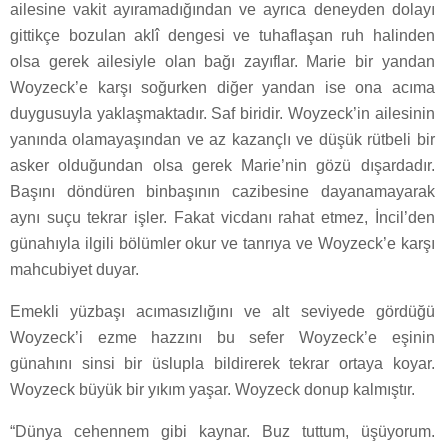
ailesine vakit ayıramadığından ve ayrıca deneyden dolayı
gittikçe bozulan aklî dengesi ve tuhaflaşan ruh halinden
olsa gerek ailesiyle olan bağı zayıflar. Marie bir yandan
Woyzeck’e karşı soğurken diğer yandan ise ona acıma
duygusuyla yaklaşmaktadır. Saf biridir. Woyzeck’in ailesinin
yanında olamayaşından ve az kazançlı ve düşük rütbeli bir
asker olduğundan olsa gerek Marie’nin gözü dışardadır.
Başını döndüren binbaşının cazibesine dayanamayarak
aynı suçu tekrar işler. Fakat vicdanı rahat etmez, İncil’den
günahıyla ilgili bölümler okur ve tanrıya ve Woyzeck’e karşı
mahcubiyet duyar.
Emekli yüzbaşı acımasızlığını ve alt seviyede gördüğü
Woyzeck’i ezme hazzını bu sefer Woyzeck’e eşinin
günahını sinsi bir üslupla bildirerek tekrar ortaya koyar.
Woyzeck büyük bir yıkım yaşar. Woyzeck donup kalmıştır.
“Dünya cehennem gibi kaynar. Buz tuttum, üşüyorum.