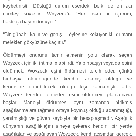
kaybetmiştir. Düştüğü durum eserdeki belki de en acı
cümleyi söylettirir Woyzeck’e: “Her insan bir uçurum;
baktıkça başım dönüyor.”
“Bir günah; kalın ve geniş – öylesine kokuyor ki, dumanı
melekleri gökyüzüne kaçırtır.”
Öldürmeyi onurunu tamir etmenin yolu olarak seçen
Woyzeck için iki ihtimal olabilirdi. Ya binbaşıyı veya da eşini
öldürmek. Woyzeck eşini öldürmeyi tercih eder, çünkü
binbaşıyı öldürdüğünde kendini adamış olduğu ve
kendisine dönebilecek olduğu kişi kalmamıştır artık.
Woyzeck tereddüt etmeden eşini öldürmeyi planlamaya
başlar. Marie’yi öldürmesi aynı zamanda birikmiş
aşağılanmalara rağmen ortaya koymuş olduğu adanmışlığı,
yanılmışlığı ve güven kaybıyla bir hesaplaşmadır. Aşağılık
dünyanın aşağılıklığını sineye çekerek kendini bir yerde
aşağılatan ve aşağılayan Woyzeck, kendi açısından gerçek,