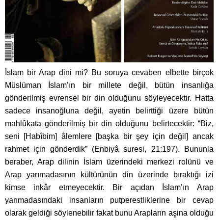
İslam bir Arap dini mi? Bu soruya cevaben elbette birçok
Müslüman İslam’ın bir millete değil, bütün insanlığa
gönderilmiş evrensel bir din olduğunu söyleyecektir. Hatta
sadece insanoğluna değil, ayetin belirttiği üzere bütün
mahlûkata gönderilmiş bir din olduğunu belirtecektir: “Biz,
seni [Habîbim] âlemlere [başka bir şey için değil] ancak
rahmet için gönderdik” (Enbiyâ suresi, 21:197). Bununla
beraber, Arap dilinin İslam üzerindeki merkezi rolünü ve
Arap yarımadasının kültürünün din üzerinde bıraktığı izi
kimse inkâr etmeyecektir. Bir açıdan İslam’ın Arap
yarımadasındaki insanların putperestliklerine bir cevap
olarak geldiği söylenebilir fakat bunu Arapların aşina olduğu