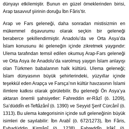
dünyayı etkilemiştir. Bunun en güzel örneklerinden birisi,
Arap tasavvuf şiirinin doruğu İbn Fâris’tir.
Arap ve Fars geleneği, daha sonradan mistisizmin en
mükemmel dışavurumu olarak seçkin bir geleneği
beraberce şekillendirmiştir. Anadolu’da ve Orta Asya’da
İslam konusunu iki geleneğin içinde zikretmek yaygındır:
Ulema tarafından temsil edilen okumuş Arap-Fars geleneği
ve Orta Asya ile Anadolu’da varolmuş yaygın İslam anlayışı
olan Türkmen babalarının halk kültürü. Ulema geleneği;
İslam dünyasının büyük şehirlerindeki, yüzyıllar içinde
teşekkül eden Arapça ve Farsça’nın kültür havzasının İslami
ilimlere katkısı olarak görülebilir. Bu geleneği Ön Asya’ya
aktaran önemli şahsiyetler: Fahreddin er-Râzî (ö. 1209),
Sa’düddîn et-Teftâzânî (ö. 1390) ve Seyyid Şerif Cürcânî (ö.
1313). Bu ulema kategorisinin içinde sufi geleneğinin büyük
isimleri de sayılabilir: İbn Arabî (ö. 672/1273), İbn Fâris,
Evhadüddin Kirmânî (ö. 1238), Fahreddîn Irâkî (ö.