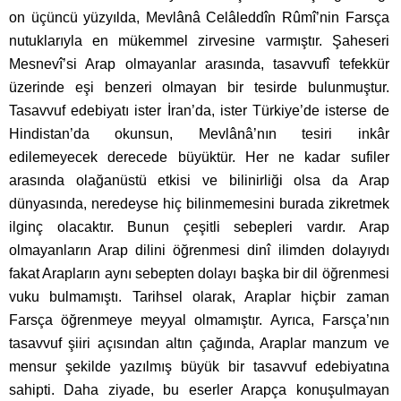
on üçüncü yüzyılda, Mevlânâ Celâleddîn Rûmî’nin Farsça
nutuklarıyla en mükemmel zirvesine varmıştır. Şaheseri
Mesnevî’si Arap olmayanlar arasında, tasavvufî tefekkür
üzerinde eşi benzeri olmayan bir tesirde bulunmuştur.
Tasavvuf edebiyatı ister İran’da, ister Türkiye’de isterse de
Hindistan’da okunsun, Mevlânâ’nın tesiri inkâr
edilemeyecek derecede büyüktür. Her ne kadar sufiler
arasında olağanüstü etkisi ve bilinirliği olsa da Arap
dünyasında, neredeyse hiç bilinmemesini burada zikretmek
ilginç olacaktır. Bunun çeşitli sebepleri vardır. Arap
olmayanların Arap dilini öğrenmesi dinî ilimden dolayıydı
fakat Arapların aynı sebepten dolayı başka bir dil öğrenmesi
vuku bulmamıştı. Tarihsel olarak, Araplar hiçbir zaman
Farsça öğrenmeye meyyal olmamıştır. Ayrıca, Farsça’nın
tasavvuf şiiri açısından altın çağında, Araplar manzum ve
mensur şekilde yazılmış büyük bir tasavvuf edebiyatına
sahipti. Daha ziyade, bu eserler Arapça konuşulmayan