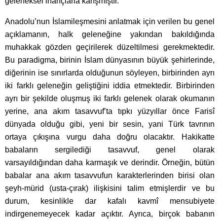
geleneksel inançlarla karışmıştır.
Anadolu’nun İslamileşmesini anlatmak için verilen bu genel
açıklamanın, halk geleneğine yakından bakıldığında
muhakkak gözden geçirilerek düzeltilmesi gerekmektedir.
Bu paradigma, birinin İslam dünyasının büyük şehirlerinde,
diğerinin ise sınırlarda olduğunun söyleyen, birbirinden ayrı
iki farklı geleneğin geliştiğini iddia etmektedir. Birbirinden
ayrı bir şekilde oluşmuş iki farklı gelenek olarak okumanın
yerine, ana akım tasavvuf’ta tıpkı yüzyıllar önce Farisî
dünyada olduğu gibi, yeni bir sesin, yani Türk tavrının
ortaya çıkışına vurgu daha doğru olacaktır. Hakikatte
babaların sergilediği tasavvuf, genel olarak
varsayıldığından daha karmaşık ve derindir. Örneğin, bütün
babalar ana akım tasavvufun karakterlerinden birisi olan
şeyh-mürid (usta-çırak) ilişkisini talim etmişlerdir ve bu
durum, kesinlikle dar kafalı kavmî mensubiyete
indirgenemeyecek kadar açıktır. Ayrıca, birçok babanın