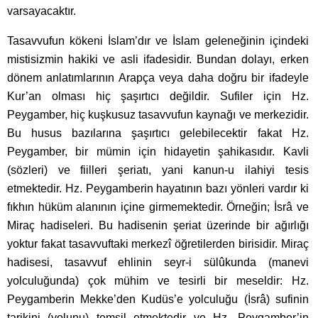
varsayacaktır.
Tasavvufun kökeni İslam’dır ve İslam geleneğinin içindeki
mistisizmin hakiki ve asli ifadesidir. Bundan dolayı, erken
dönem anlatımlarının Arapça veya daha doğru bir ifadeyle
Kur’an olması hiç şaşırtıcı değildir. Sufiler için Hz.
Peygamber, hiç kuşkusuz tasavvufun kaynağı ve merkezidir.
Bu husus bazılarına şaşırtıcı gelebilecektir fakat Hz.
Peygamber, bir mümin için hidayetin şahikasıdır. Kavli
(sözleri) ve fiilleri şeriatı, yani kanun-u ilahiyi tesis
etmektedir. Hz. Peygamberin hayatının bazı yönleri vardır ki
fıkhın hüküm alanının içine girmemektedir. Örneğin; İsrâ ve
Miraç hadiseleri. Bu hadisenin şeriat üzerinde bir ağırlığı
yoktur fakat tasavvuftaki merkezî öğretilerden birisidir. Miraç
hadisesi, tasavvuf ehlinin seyr-i sülûkunda (manevi
yolculuğunda) çok mühim ve tesirli bir meseldir: Hz.
Peygamberin Mekke’den Kudüs’e yolculuğu (İsrâ) sufinin
tarikini (yolunu) temsil etmektedir ve Hz. Peygamber’in