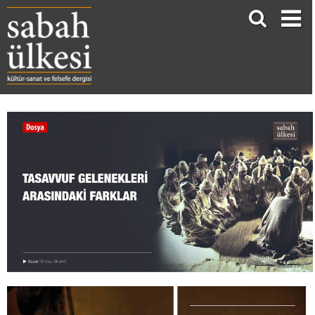
Tasavvuf Gelenekleri Arasındaki Farklar
Shiraz Sheikh*