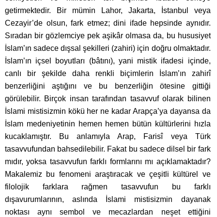
getirmektedir. Bir mümin Lahor, Jakarta, İstanbul veya
Cezayir’de olsun, fark etmez; dini ifade hepsinde aynıdır.
Sıradan bir gözlemciye pek aşikâr olmasa da, bu hususiyet
İslam’ın sadece dışsal şekilleri (zahiri) için doğru olmaktadır.
İslam’ın içsel boyutları (bâtını), yani mistik ifadesi içinde,
canlı bir şekilde daha renkli biçimlerin İslam’ın zahirî
benzerliğini aştığını ve bu benzerliğin ötesine gittiği
görülebilir. Birçok insan tarafından tasavvuf olarak bilinen
İslami mistisizmin kökü her ne kadar Arapça’ya dayansa da
İslam medeniyetinin hemen hemen bütün kültürlerini hızla
kucaklamıştır. Bu anlamıyla Arap, Farisî veya Türk
tasavvufundan bahsedilebilir. Fakat bu sadece dilsel bir fark
mıdır, yoksa tasavvufun farklı formlarını mı açıklamaktadır?
Makalemiz bu fenomeni araştıracak ve çeşitli kültürel ve
filolojik farklara rağmen tasavvufun bu farklı
dışavurumlarının, aslında İslami mistisizmin dayanak
noktası aynı sembol ve mecazlardan neşet ettiğini