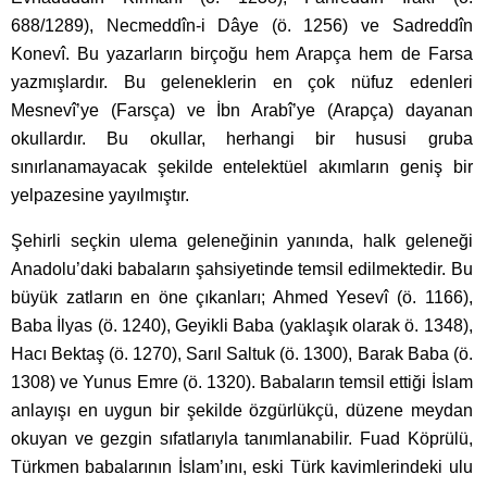
688/1289), Necmeddîn-i Dâye (ö. 1256) ve Sadreddîn
Konevî. Bu yazarların birçoğu hem Arapça hem de Farsa
yazmışlardır. Bu geleneklerin en çok nüfuz edenleri
Mesnevî’ye (Farsça) ve İbn Arabî’ye (Arapça) dayanan
okullardır. Bu okullar, herhangi bir hususi gruba
sınırlanamayacak şekilde entelektüel akımların geniş bir
yelpazesine yayılmıştır.
Şehirli seçkin ulema geleneğinin yanında, halk geleneği
Anadolu’daki babaların şahsiyetinde temsil edilmektedir. Bu
büyük zatların en öne çıkanları; Ahmed Yesevî (ö. 1166),
Baba İlyas (ö. 1240), Geyikli Baba (yaklaşık olarak ö. 1348),
Hacı Bektaş (ö. 1270), Sarıl Saltuk (ö. 1300), Barak Baba (ö.
1308) ve Yunus Emre (ö. 1320). Babaların temsil ettiği İslam
anlayışı en uygun bir şekilde özgürlükçü, düzene meydan
okuyan ve gezgin sıfatlarıyla tanımlanabilir. Fuad Köprülü,
Türkmen babalarının İslam’ını, eski Türk kavimlerindeki ulu