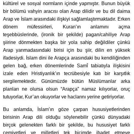
kültürel ve sosyal normların içinde yapmıştır. Bunun büyük
bir bölümü vahyin aracısı olan Arap dilidir ve bu dil daima
Arap ve İslam arasındaki ilişkiyi sağlamlaştırmaktadır. Erken
dönem müfessirleri, Kuran’ın anlamını açma
teşebbüslerinde, (ironik bir şekilde) pagan/cahiliye Arap
şiirine dönmekten başka bir yola sahip değildiler çünkü
Arap yarımadasındaki birisi için bu şiir, dilin en yüksek
ifadesiydi. İslam dini ile Arapça arasındaki bu kendiliğinden
gelen bağ, erken dönemlerinde Samî tabiatıyla ilişkisini
izale eden Hristiyanlık’ın tecrübesiyle katı bir karşıtlık
sergilemektedir. Günümüzde bütün Müslümanlar arka
planları ne olursa olsun “Arapça” namaz kılıyorlar, oruç
tutuyorlar, Kur’an okuyorlar ve haclarını yerine getiriyorlar.
Bu anlamda, İslam’ın göze çarpan hususiyetlerinden
birisinin Arap dili olduğu söylenebilir çünkü dünyadaki
birçok gelenekten farklı bir şekilde, bu hususiyet farklı
cemiyetleri ve milletleri tek biçimde ibadet etmeye