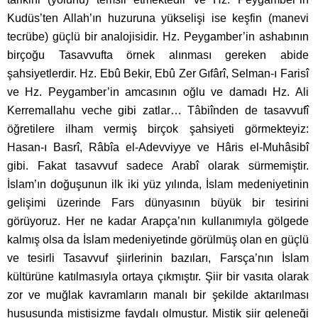
Kudüs’ten Allah’ın huzuruna yükselişi ise keşfin (manevi
tecrübe) güçlü bir analojisidir. Hz. Peygamber’in ashabının
birçoğu Tasavvufta örnek alınması gereken abide
şahsiyetlerdir. Hz. Ebû Bekir, Ebû Zer Gıfârî, Selman-ı Farisî
ve Hz. Peygamber’in amcasının oğlu ve damadı Hz. Ali
Kerremallahu veche gibi zatlar… Tâbiînden de tasavvufî
öğretilere ilham vermiş birçok şahsiyeti görmekteyiz:
Hasan-ı Basrî, Râbîa el-Adevviyye ve Hâris el-Muhâsibî
gibi. Fakat tasavvuf sadece Arabî olarak sürmemiştir.
İslam’ın doğuşunun ilk iki yüz yılında, İslam medeniyetinin
gelişimi üzerinde Fars dünyasının büyük bir tesirini
görüyoruz. Her ne kadar Arapça’nın kullanımıyla gölgede
kalmış olsa da İslam medeniyetinde görülmüş olan en güçlü
ve tesirli Tasavvuf şiirlerinin bazıları, Farsça’nın İslam
kültürüne katılmasıyla ortaya çıkmıştır. Şiir bir vasıta olarak
zor ve muğlak kavramların manalı bir şekilde aktarılması
hususunda mistisizme faydalı olmuştur. Mistik şiir geleneği