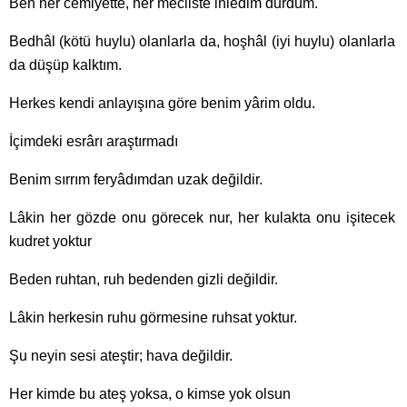
Ben her cemiyette, her mecliste inledim durdum.
Bedhâl (kötü huylu) olanlarla da, hoşhâl (iyi huylu) olanlarla
da düşüp kalktım.
Herkes kendi anlayışına göre benim yârim oldu.
İçimdeki esrârı araştırmadı
Benim sırrım feryâdımdan uzak değildir.
Lâkin her gözde onu görecek nur, her kulakta onu işitecek
kudret yoktur
Beden ruhtan, ruh bedenden gizli değildir.
Lâkin herkesin ruhu görmesine ruhsat yoktur.
Şu neyin sesi ateştir; hava değildir.
Her kimde bu ateş yoksa, o kimse yok olsun