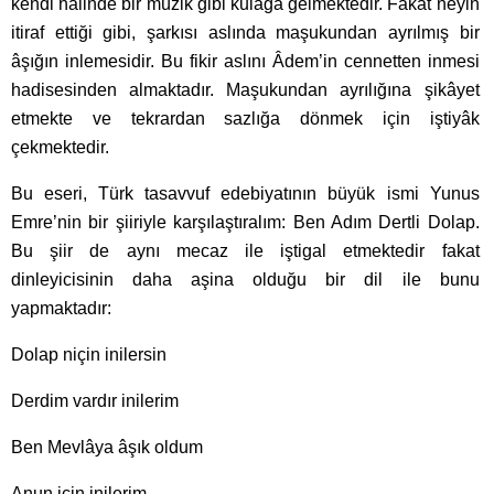
kendi hâlinde bir müzik gibi kulağa gelmektedir. Fakat neyin
itiraf ettiği gibi, şarkısı aslında maşukundan ayrılmış bir
âşığın inlemesidir. Bu fikir aslını Âdem’in cennetten inmesi
hadisesinden almaktadır. Maşukundan ayrılığına şikâyet
etmekte ve tekrardan sazlığa dönmek için iştiyâk
çekmektedir.
Bu eseri, Türk tasavvuf edebiyatının büyük ismi Yunus
Emre’nin bir şiiriyle karşılaştıralım: Ben Adım Dertli Dolap.
Bu şiir de aynı mecaz ile iştigal etmektedir fakat
dinleyicisinin daha aşina olduğu bir dil ile bunu
yapmaktadır:
Dolap niçin inilersin
Derdim vardır inilerim
Ben Mevlâya âşık oldum
Anun için inilerim