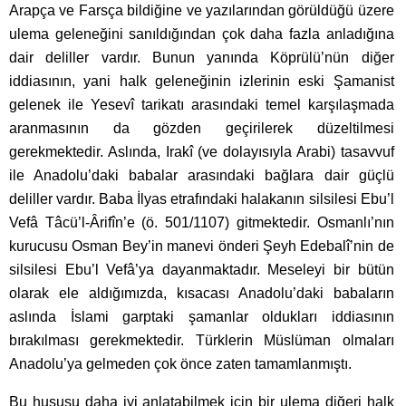
Arapça ve Farsça bildiğine ve yazılarından görüldüğü üzere
ulema geleneğini sanıldığından çok daha fazla anladığına
dair deliller vardır. Bunun yanında Köprülü’nün diğer
iddiasının, yani halk geleneğinin izlerinin eski Şamanist
gelenek ile Yesevî tarikatı arasındaki temel karşılaşmada
aranmasının da gözden geçirilerek düzeltilmesi
gerekmektedir. Aslında, Irakî (ve dolayısıyla Arabi) tasavvuf
ile Anadolu’daki babalar arasındaki bağlara dair güçlü
deliller vardır. Baba İlyas etrafındaki halakanın silsilesi Ebu’l
Vefâ Tâcü’l-Ârifîn’e (ö. 501/1107) gitmektedir. Osmanlı’nın
kurucusu Osman Bey’in manevi önderi Şeyh Edebalî’nin de
silsilesi Ebu’l Vefâ’ya dayanmaktadır. Meseleyi bir bütün
olarak ele aldığımızda, kısacası Anadolu’daki babaların
aslında İslami garptaki şamanlar oldukları iddiasının
bırakılması gerekmektedir. Türklerin Müslüman olmaları
Anadolu’ya gelmeden çok önce zaten tamamlanmıştı.
Bu hususu daha iyi anlatabilmek için bir ulema diğeri halk