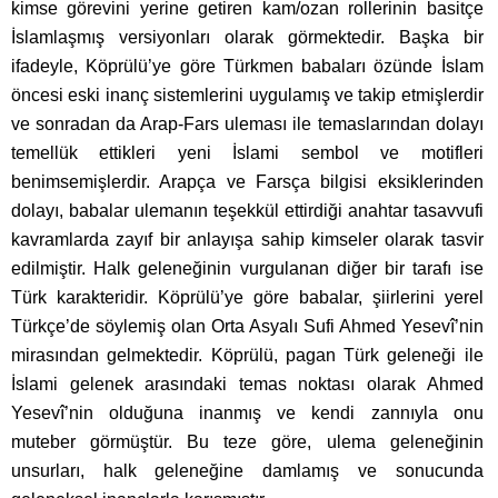
kimse görevini yerine getiren kam/ozan rollerinin basitçe
İslamlaşmış versiyonları olarak görmektedir. Başka bir
ifadeyle, Köprülü’ye göre Türkmen babaları özünde İslam
öncesi eski inanç sistemlerini uygulamış ve takip etmişlerdir
ve sonradan da Arap-Fars uleması ile temaslarından dolayı
temellük ettikleri yeni İslami sembol ve motifleri
benimsemişlerdir. Arapça ve Farsça bilgisi eksiklerinden
dolayı, babalar ulemanın teşekkül ettirdiği anahtar tasavvufi
kavramlarda zayıf bir anlayışa sahip kimseler olarak tasvir
edilmiştir. Halk geleneğinin vurgulanan diğer bir tarafı ise
Türk karakteridir. Köprülü’ye göre babalar, şiirlerini yerel
Türkçe’de söylemiş olan Orta Asyalı Sufi Ahmed Yesevî’nin
mirasından gelmektedir. Köprülü, pagan Türk geleneği ile
İslami gelenek arasındaki temas noktası olarak Ahmed
Yesevî’nin olduğuna inanmış ve kendi zannıyla onu
muteber görmüştür. Bu teze göre, ulema geleneğinin
unsurları, halk geleneğine damlamış ve sonucunda