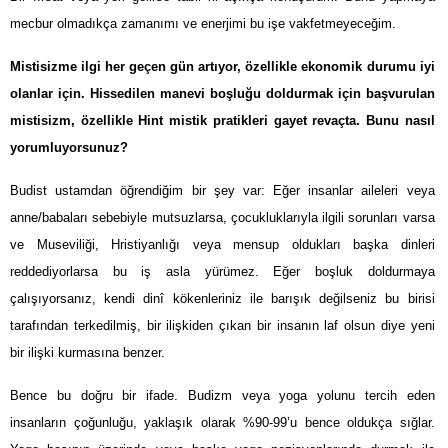
mecbur olmadıkça zamanımı ve enerjimi bu işe vakfetmeyeceğim.
Mistisizme ilgi her geçen gün artıyor, özellikle ekonomik durumu iyi
olanlar için. Hissedilen manevi boşluğu doldurmak için başvurulan
mistisizm, özellikle Hint mistik pratikleri gayet revaçta. Bunu nasıl
yorumluyorsunuz?
Budist ustamdan öğrendiğim bir şey var: Eğer insanlar aileleri veya
anne/babaları sebebiyle mutsuzlarsa, çocukluklarıyla ilgili sorunları varsa
ve Museviliği, Hristiyanlığı veya mensup oldukları başka dinleri
reddediyorlarsa bu iş asla yürümez. Eğer boşluk doldurmaya
çalışıyorsanız, kendi dinî kökenleriniz ile barışık değilseniz bu birisi
tarafından terkedilmiş, bir ilişkiden çıkan bir insanın laf olsun diye yeni
bir ilişki kurmasına benzer.
Bence bu doğru bir ifade. Budizm veya yoga yolunu tercih eden
insanların çoğunluğu, yaklaşık olarak %90-99’u bence oldukça sığlar.