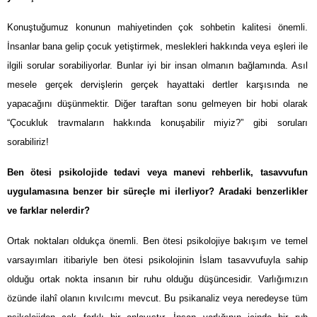
Konuştuğumuz konunun mahiyetinden çok sohbetin kalitesi önemli.
İnsanlar bana gelip çocuk yetiştirmek, meslekleri hakkında veya eşleri ile
ilgili sorular sorabiliyorlar. Bunlar iyi bir insan olmanın bağlamında. Asıl
mesele gerçek dervişlerin gerçek hayattaki dertler karşısında ne
yapacağını düşünmektir. Diğer taraftan sonu gelmeyen bir hobi olarak
“Çocukluk travmaların hakkında konuşabilir miyiz?” gibi soruları
sorabiliriz!
Ben ötesi psikolojide tedavi veya manevi rehberlik, tasavvufun
uygulamasına benzer bir süreçle mi ilerliyor? Aradaki benzerlikler
ve farklar nelerdir?
Ortak noktaları oldukça önemli. Ben ötesi psikolojiye bakışım ve temel
varsayımları itibariyle ben ötesi psikolojinin İslam tasavvufuyla sahip
olduğu ortak nokta insanın bir ruhu olduğu düşüncesidir. Varlığımızın
özünde ilahî olanın kıvılcımı mevcut. Bu psikanaliz veya neredeyse tüm