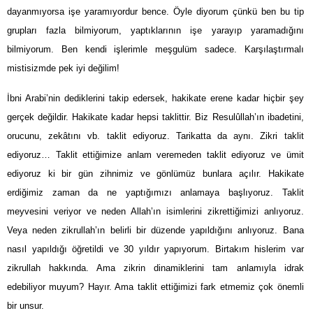
dayanmıyorsa işe yaramıyordur bence. Öyle diyorum çünkü ben bu tip
grupları fazla bilmiyorum, yaptıklarının işe yarayıp yaramadığını
bilmiyorum. Ben kendi işlerimle meşgulüm sadece. Karşılaştırmalı
mistisizmde pek iyi değilim!
İbni Arabi’nin dediklerini takip edersek, hakikate erene kadar hiçbir şey
gerçek değildir. Hakikate kadar hepsi taklittir. Biz Resulûllah’ın ibadetini,
orucunu, zekâtını vb. taklit ediyoruz. Tarikatta da aynı. Zikri taklit
ediyoruz… Taklit ettiğimize anlam veremeden taklit ediyoruz ve ümit
ediyoruz ki bir gün zihnimiz ve gönlümüz bunlara açılır. Hakikate
erdiğimiz zaman da ne yaptığımızı anlamaya başlıyoruz. Taklit
meyvesini veriyor ve neden Allah’ın isimlerini zikrettiğimizi anlıyoruz.
Veya neden zikrullah’ın belirli bir düzende yapıldığını anlıyoruz. Bana
nasıl yapıldığı öğretildi ve 30 yıldır yapıyorum. Birtakım hislerim var
zikrullah hakkında. Ama zikrin dinamiklerini tam anlamıyla idrak
edebiliyor muyum? Hayır. Ama taklit ettiğimizi fark etmemiz çok önemli
bir unsur.