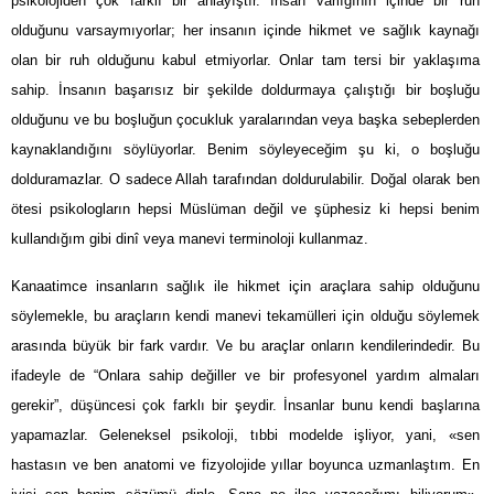
psikolojiden çok farklı bir anlayıştır. İnsan varlığının içinde bir ruh
olduğunu varsaymıyorlar; her insanın içinde hikmet ve sağlık kaynağı
olan bir ruh olduğunu kabul etmiyorlar. Onlar tam tersi bir yaklaşıma
sahip. İnsanın başarısız bir şekilde doldurmaya çalıştığı bir boşluğu
olduğunu ve bu boşluğun çocukluk yaralarından veya başka sebeplerden
kaynaklandığını söylüyorlar. Benim söyleyeceğim şu ki, o boşluğu
dolduramazlar. O sadece Allah tarafından doldurulabilir. Doğal olarak ben
ötesi psikologların hepsi Müslüman değil ve şüphesiz ki hepsi benim
kullandığım gibi dinî veya manevi terminoloji kullanmaz.
Kanaatimce insanların sağlık ile hikmet için araçlara sahip olduğunu
söylemekle, bu araçların kendi manevi tekamülleri için olduğu söylemek
arasında büyük bir fark vardır. Ve bu araçlar onların kendilerindedir. Bu
ifadeyle de “Onlara sahip değiller ve bir profesyonel yardım almaları
gerekir”, düşüncesi çok farklı bir şeydir. İnsanlar bunu kendi başlarına
yapamazlar. Geleneksel psikoloji, tıbbi modelde işliyor, yani, «sen
hastasın ve ben anatomi ve fizyolojide yıllar boyunca uzmanlaştım. En