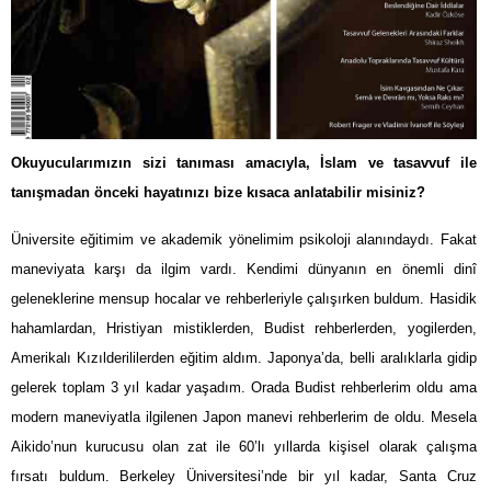
Okuyucularımızın sizi tanıması amacıyla, İslam ve tasavvuf ile
tanışmadan önceki hayatınızı bize kısaca anlatabilir misiniz?
Üniversite eğitimim ve akademik yönelimim psikoloji alanındaydı. Fakat
maneviyata karşı da ilgim vardı. Kendimi dünyanın en önemli dinî
geleneklerine mensup hocalar ve rehberleriyle çalışırken buldum. Hasidik
hahamlardan, Hristiyan mistiklerden, Budist rehberlerden, yogilerden,
Amerikalı Kızılderililerden eğitim aldım. Japonya’da, belli aralıklarla gidip
gelerek toplam 3 yıl kadar yaşadım. Orada Budist rehberlerim oldu ama
modern maneviyatla ilgilenen Japon manevi rehberlerim de oldu. Mesela
Aikido’nun kurucusu olan zat ile 60’lı yıllarda kişisel olarak çalışma
fırsatı buldum. Berkeley Üniversitesi’nde bir yıl kadar, Santa Cruz