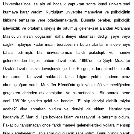
Üniversitesi’nde ise altı yıl hocalık yaptıktan sonra kendi üniversitemi
kurmaya karar verdim. Kurduğum üniversite maneviyat ve psikolojinin
birbirine temasına yere odaklanmaktaydı. Bununla beraber, psikolojik
işlevsizlik ve ortalama işleyiş ile örtülmüş geleneksel alandan Abraham
Maslov’un insan doğasının daha ileriye ulaşması dediği şeye veya
sağlıklı işleyişe kadar insan tecrübesinin bütün alanlarını incelemeye
tahsis edilmişti. Biz üniversitemize farklı psikolojik ve manevi
geleneklerden birçok rehberi davet ettik. 1980’de ise Şeyh Muzaffer
Özak’ı davet ettik ve dervişleriyle geldiler. Bu gerçek bir sufi rehber ile ilk
temasımdı. Tasavvuf hakkında fazla bilgim yoktu, sadece biraz
okumuşluğum vardı. Muzaffer Efendi’nin çok yönlülüğü ve inceliğinden
gerçekten derinden etkilenmiştim. Ve hikmetinden… Bir sonraki sene
yani 1981’de yeniden geldi ve kendimi “El alıp dervişi olabilir miyim
acaba?” diye sorarken buldum ve dervişi de oldum. Hatırladığım
kadarıyla 15 Mart idi. İşte böylece İslam ve tasavvuf ile tanışmış oldum.
Fakat bu tanışmadan önce farklı manevi geleneklerdeki yollara mensup
büyük ağabeylerim, ablalarım olduğu için şanslıydım. Bunu bilinçli olarak