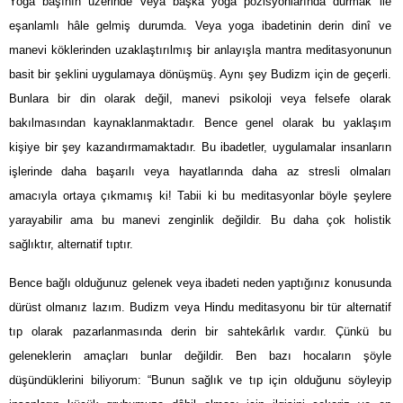
Yoga başının üzerinde veya başka yoga pozisyonlarında durmak ile
eşanlamlı hâle gelmiş durumda. Veya yoga ibadetinin derin dinî ve
manevi köklerinden uzaklaştırılmış bir anlayışla mantra meditasyonunun
basit bir şeklini uygulamaya dönüşmüş. Aynı şey Budizm için de geçerli.
Bunlara bir din olarak değil, manevi psikoloji veya felsefe olarak
bakılmasından kaynaklanmaktadır. Bence genel olarak bu yaklaşım
kişiye bir şey kazandırmamaktadır. Bu ibadetler, uygulamalar insanların
işlerinde daha başarılı veya hayatlarında daha az stresli olmaları
amacıyla ortaya çıkmamış ki! Tabii ki bu meditasyonlar böyle şeylere
yarayabilir ama bu manevi zenginlik değildir. Bu daha çok holistik
sağlıktır, alternatif tıptır.
Bence bağlı olduğunuz gelenek veya ibadeti neden yaptığınız konusunda
dürüst olmanız lazım. Budizm veya Hindu meditasyonu bir tür alternatif
tıp olarak pazarlanmasında derin bir sahtekârlık vardır. Çünkü bu
geleneklerin amaçları bunlar değildir. Ben bazı hocaların şöyle
düşündüklerini biliyorum: “Bunun sağlık ve tıp için olduğunu söyleyip