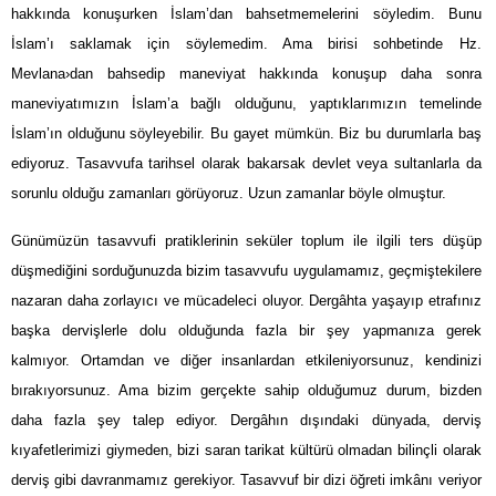
hakkında konuşurken İslam’dan bahsetmemelerini söyledim. Bunu
İslam’ı saklamak için söylemedim. Ama birisi sohbetinde Hz.
Mevlana›dan bahsedip maneviyat hakkında konuşup daha sonra
maneviyatımızın İslam’a bağlı olduğunu, yaptıklarımızın temelinde
İslam’ın olduğunu söyleyebilir. Bu gayet mümkün. Biz bu durumlarla baş
ediyoruz. Tasavvufa tarihsel olarak bakarsak devlet veya sultanlarla da
sorunlu olduğu zamanları görüyoruz. Uzun zamanlar böyle olmuştur.
Günümüzün tasavvufi pratiklerinin seküler toplum ile ilgili ters düşüp
düşmediğini sorduğunuzda bizim tasavvufu uygulamamız, geçmiştekilere
nazaran daha zorlayıcı ve mücadeleci oluyor. Dergâhta yaşayıp etrafınız
başka dervişlerle dolu olduğunda fazla bir şey yapmanıza gerek
kalmıyor. Ortamdan ve diğer insanlardan etkileniyorsunuz, kendinizi
bırakıyorsunuz. Ama bizim gerçekte sahip olduğumuz durum, bizden
daha fazla şey talep ediyor. Dergâhın dışındaki dünyada, derviş
kıyafetlerimizi giymeden, bizi saran tarikat kültürü olmadan bilinçli olarak
derviş gibi davranmamız gerekiyor. Tasavvuf bir dizi öğreti imkânı veriyor