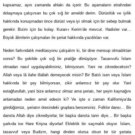
kapsamaz, aynı zamanda ahlakı da içerir. Bu aşamaların etrafından
dolaşmaya çalışırsan bu çok sığ bir ameldir derim. Dürüstlük ve iyilik
hakkında konuşmadan önce dürüst veya iyi olmak için bir sebep bulmak
gerekir. Bizim için bu kolay. Kuran-ı Kerim’de mevcut. Hadisler var…
Büyük âlimlerin çalışmaları ile şeriat hakkında yazdıkları var.
Neden farkındalık meditasyonu çalışalım ki, bir dine mensup olmadıktan
sonra? Bu şekilde çok sığ bir pratiğe dönüşüyor. Tasavvufu İslam
olmadan nasıl uygulayabilirsiniz, bilmiyorum. Yani ne zikredeceksin?
Allah veya lâ ilahe illallah demeyecek misin? Bir Batılı isen veya İslam
hakkında bir şey bilmiyorsan, zikir anlamsız bir şey olur. Yani
estağfurullah, yani bize anlamsız olmaz ama şeriatı, her şeyin kaynağını
anlamadan neden amel edesin ki? Ve işte o zaman Kaliforniya’da
gördüğümüz, şeriatın ötesindeki gruplara benzersiniz. Folklor dansı… Bir
dansta Allah diye zikrediyorlar, bir başka dansta tanrı diye… Bir başka
şarkıda ise Hare Krişna diyorlar! Eklektik bir saçmalık oluyor. İslam,
tasavvuf veya Budizm, hangi dinden olursa olsun bir tür şeriata