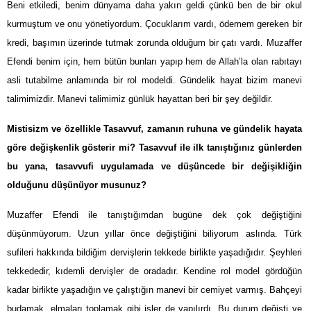
Beni etkiledi, benim dünyama daha yakın geldi çünkü ben de bir okul
kurmuştum ve onu yönetiyordum. Çocuklarım vardı, ödemem gereken bir
kredi, başımın üzerinde tutmak zorunda olduğum bir çatı vardı. Muzaffer
Efendi benim için, hem bütün bunları yapıp hem de Allah’la olan rabıtayı
asli tutabilme anlamında bir rol modeldi. Gündelik hayat bizim manevi
talimimizdir. Manevi talimimiz günlük hayattan beri bir şey değildir.
Mistisizm ve özellikle Tasavvuf, zamanın ruhuna ve gündelik hayata
göre değişkenlik gösterir mi? Tasavvuf ile ilk tanıştığınız günlerden
bu yana, tasavvufi uygulamada ve düşüncede bir değişikliğin
olduğunu düşünüyor musunuz?
Muzaffer Efendi ile tanıştığımdan bugüne dek çok değiştiğini
düşünmüyorum. Uzun yıllar önce değiştiğini biliyorum aslında. Türk
sufileri hakkında bildiğim dervişlerin tekkede birlikte yaşadığıdır. Şeyhleri
tekkededir, kıdemli dervişler de oradadır. Kendine rol model gördüğün
kadar birlikte yaşadığın ve çalıştığın manevi bir cemiyet varmış. Bahçeyi
budamak, elmaları toplamak gibi işler de yapılırdı. Bu durum değişti ve