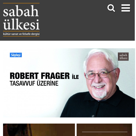
Robert Frager ile Tasavvuf Üzerine
Burak Yedek