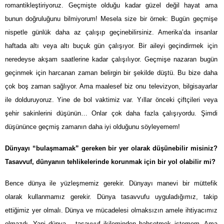
romantikleştiriyoruz. Geçmişte olduğu kadar güzel değil hayat ama
bunun doğruluğunu bilmiyorum! Mesela size bir örnek: Bugün geçmişe
nispetle günlük daha az çalışıp geçinebilirsiniz. Amerika’da insanlar
haftada altı veya altı buçuk gün çalışıyor. Bir aileyi geçindirmek için
neredeyse akşam saatlerine kadar çalışılıyor. Geçmişe nazaran bugün
geçinmek için harcanan zaman belirgin bir şekilde düştü. Bu bize daha
çok boş zaman sağlıyor. Ama maalesef biz onu televizyon, bilgisayarlar
ile dolduruyoruz. Yine de bol vaktimiz var. Yıllar önceki çiftçileri veya
şehir sakinlerini düşünün… Onlar çok daha fazla çalışıyordu. Şimdi
düşününce geçmiş zamanın daha iyi olduğunu söyleyemem!
Dünyayı “bulaşmamak” gereken bir yer olarak düşünebilir misiniz?
Tasavvuf, dünyanın tehlikelerinde korunmak için bir yol olabilir mi?
Bence dünya ile yüzleşmemiz gerekir. Dünyayı manevi bir müttefik
olarak kullanmamız gerekir. Dünya tasavvufu uyguladığımız, takip
ettiğimiz yer olmalı. Dünya ve mücadelesi olmaksızın amele ihtiyacımız
olmazdı. Yani dünya – tasavvuf ikileminden bahsetmek istemem. Ama