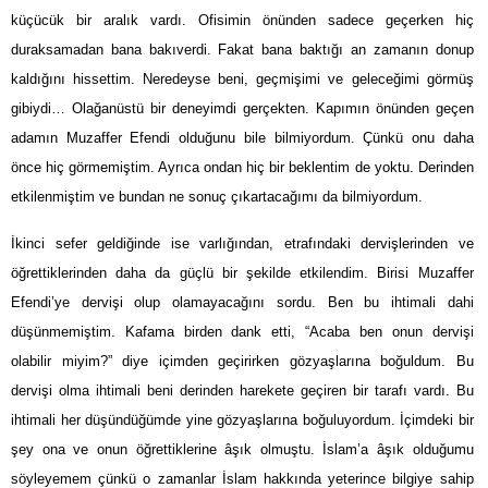
küçücük bir aralık vardı. Ofisimin önünden sadece geçerken hiç
duraksamadan bana bakıverdi. Fakat bana baktığı an zamanın donup
kaldığını hissettim. Neredeyse beni, geçmişimi ve geleceğimi görmüş
gibiydi… Olağanüstü bir deneyimdi gerçekten. Kapımın önünden geçen
adamın Muzaffer Efendi olduğunu bile bilmiyordum. Çünkü onu daha
önce hiç görmemiştim. Ayrıca ondan hiç bir beklentim de yoktu. Derinden
etkilenmiştim ve bundan ne sonuç çıkartacağımı da bilmiyordum.
İkinci sefer geldiğinde ise varlığından, etrafındaki dervişlerinden ve
öğrettiklerinden daha da güçlü bir şekilde etkilendim. Birisi Muzaffer
Efendi’ye dervişi olup olamayacağını sordu. Ben bu ihtimali dahi
düşünmemiştim. Kafama birden dank etti, “Acaba ben onun dervişi
olabilir miyim?” diye içimden geçirirken gözyaşlarına boğuldum. Bu
dervişi olma ihtimali beni derinden harekete geçiren bir tarafı vardı. Bu
ihtimali her düşündüğümde yine gözyaşlarına boğuluyordum. İçimdeki bir
şey ona ve onun öğrettiklerine âşık olmuştu. İslam’a âşık olduğumu
söyleyemem çünkü o zamanlar İslam hakkında yeterince bilgiye sahip