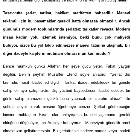
tartışmaya benim gibi yaklaşmaz ve tabii ki onlar yanılıyor (Gülüşmeler).
Tasavvufta şeriat, tarikat, hakikat, marifetten bahsedilir. Manevi
tekâmül için bu basamaklar gerekli hatta olmazsa olmazdır. Ancak
günümüz modern toplumlarında şeriatsız tarikatlar revaçta. Modern
insan kadim yolu izlemek istemiyor, belki bunu çok maliyetli
buluyor, sizce bu yol takip edilmezse manevi tatmine ulaşmak, bir
diğer ifadeyle kalplerin mutmain olması mümkün müdür?
Bence mümkün çünkü Allah’ın her şeye gücü yeter. Fakat yaygın
değildir. Benim şeyhim Muzaffer Efendi şöyle anlatırdı: “Şeriat dış
kısımdır, nasıl ibadet edildiğidir. Tarikat ibadet edebilecek bir gönüle
sahip olmaya çalışmaktır. Dış yüzünü kaybedersen ibadet edecek bir
gönle sahip olamazsın çünkü bunu yapacak bir suretin olmaz”. Bu
şefkati soyut olarak birisine öğretmeye benzer. Şefkat göstereceğin
birisine muhtaçsın. Kısıtlı olan anlayışımla bu dört aşamanın gerekli
olduğunu düşünüyor, İbni Arabi’ye katılıyorum. Maneviyatı gündelik amel
olmaksızın geliştiremezsin. Bu şeriattır ve sadece namaz veya ibadeti