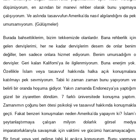
düşünüyorum, en azından bir manevi rehber olarak bunu yapmaya
çalışıyorum. Ve aslında tasavvufun Amerika’da nasıl algılandığını da pek
umursamıyorum. (Gülüşmeler)
Burada bahsettiklerim, bizim tekkemizde olanlardır. Bana rehberlik için
gelen dervişlerimi, her ne kadar dervişlerim desem de onlar benim
değiller, ben sadece onlara hizmet ediyorum. Benim umursadığım o
dervişler. Geri kalan Kaliforni’ya ile ilgilenmiyorum. Buna enerjim yok.
Özellikle İslam veya tasavvuf hakkında halka açık konuşmalara
katılmayı pek sevmiyorum. Tabii ki zaman zaman bunu yapıyorum ve
belirli bir oranda hoşuma gidiyor. Yakın zamanda Endonezya’ya yaptığım
güzel bir ziyaretten döndüm. 7 farklı üniversitede konuşma yaptım.
Zamanımın çoğunu ben ötesi psikoloji ve tasavvuf hakkında konuşmakla
geçti. Fakat benzeri konuşmaları neden Amerika’da yapayım ki? İslam’ı
şeytanlaştırmaya çalışan milyon dolarlık görsel medya
imparatorluklarıyla savaşmak için vaktimi ve gücümü harcamayacağım.
Bir fırsat veya yeri gelirse tabii ki açıkça konuşurum. Bunu yapmaya