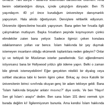
benim odaklandığım dünya, içinde çalıştığım dünyadır. Ben 75
yaşındayım. 40 yıl önce kuruduğum üniversiteye danışmanlık
yapıyorum. Hala aikido öğretiyorum. Dervişlere rehberlik ediyorum.
Üniversite öğrencilerine hocalık yapıyorum. Bana gelen her fırsatla ilgili
çalışmaktan mutluyum. Başka fırsatların peşinde koşmuyorum çünkü
elimdekiler zaten bana yetiyor. Sadece ilgimizi çeken konulara
odaklanmanın yolları var bence. İslam hakkında bir şey duymak
istemeyen insanların olduğu ekümenik toplantılara neden gideyim? Onlar
iyi ve terbiyeli bir Müslüman isterler panellerinde. Sizi eğlendirmemi
istiyorsanız bana bir Hollywood yıldızı gibi ödeme yapın. Belki o zaman
bile gitmek istemeyebilirim! Eğer gerçekten nitelikli bir diyalog veya
sohbet olacaksa tabii ki benim ilgimi çeker. Birkaç ay önce Katolik bir
üniversitenin birinci sınıfında okuyan genç bir adam tekkeye geldi. Bana
“İslam hakkında birşeyler anlatır mısınız?” diye sordu. Ve ben “Hayır!
Sen git İslam’ı araştır” dedim. Ben sana İslam 101 dersi vermek için
burada değilim ki! İlgilenmiyorum bununla. Ama kendisi İslam hakkında