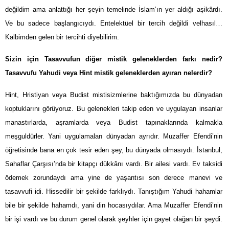
değildim ama anlattığı her şeyin temelinde İslam’ın yer aldığı aşikârdı.
Ve bu sadece başlangıcıydı. Entelektüel bir tercih değildi velhasıl…
Kalbimden gelen bir tercihti diyebilirim.
Sizin için Tasavvufun diğer mistik geleneklerden farkı nedir?
Tasavvufu Yahudi veya Hint mistik geleneklerden ayıran nelerdir?
Hint, Hristiyan veya Budist mistisizmlerine baktığımızda bu dünyadan
koptuklarını görüyoruz. Bu gelenekleri takip eden ve uygulayan insanlar
manastırlarda, aşramlarda veya Budist tapınaklarında kalmakla
meşguldürler. Yani uygulamaları dünyadan ayrıdır. Muzaffer Efendi’nin
öğretisinde bana en çok tesir eden şey, bu dünyada olmasıydı. İstanbul,
Sahaflar Çarşısı’nda bir kitapçı dükkânı vardı. Bir ailesi vardı. Ev taksidi
ödemek zorundaydı ama yine de yaşantısı son derece manevi ve
tasavvufi idi. Hissedilir bir şekilde farklıydı. Tanıştığım Yahudi hahamlar
bile bir şekilde hahamdı, yani din hocasıydılar. Ama Muzaffer Efendi’nin
bir işi vardı ve bu durum genel olarak şeyhler için gayet olağan bir şeydi.