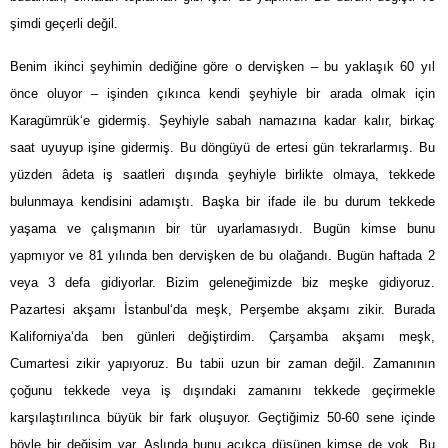
şimdi geçerli değil.
Benim ikinci şeyhimin dediğine göre o dervişken – bu yaklaşık 60 yıl
önce oluyor – işinden çıkınca kendi şeyhiyle bir arada olmak için
Karagümrük‘e gidermiş. Şeyhiyle sabah namazına kadar kalır, birkaç
saat uyuyup işine gidermiş. Bu döngüyü de ertesi gün tekrarlarmış. Bu
yüzden âdeta iş saatleri dışında şeyhiyle birlikte olmaya, tekkede
bulunmaya kendisini adamıştı. Başka bir ifade ile bu durum tekkede
yaşama ve çalışmanın bir tür uyarlamasıydı. Bugün kimse bunu
yapmıyor ve 81 yılında ben dervişken de bu olağandı. Bugün haftada 2
veya 3 defa gidiyorlar. Bizim geleneğimizde biz meşke gidiyoruz.
Pazartesi akşamı İstanbul‘da meşk, Perşembe akşamı zikir. Burada
Kaliforniya‘da ben günleri değiştirdim. Çarşamba akşamı meşk,
Cumartesi zikir yapıyoruz. Bu tabii uzun bir zaman değil. Zamanının
çoğunu tekkede veya iş dışındaki zamanını tekkede geçirmekle
karşılaştırılınca büyük bir fark oluşuyor. Geçtiğimiz 50-60 sene içinde
böyle bir değişim var. Aslında bunu açıkça düşünen kimse de yok. Bu