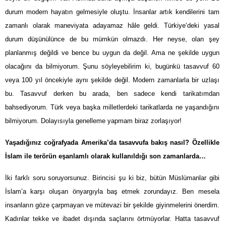
durum modern hayatın gelmesiyle oluştu. İnsanlar artık kendilerini tam
zamanlı olarak maneviyata adayamaz hâle geldi. Türkiye‘deki yasal
durum düşünülünce de bu mümkün olmazdı. Her neyse, olan şey
planlanmış değildi ve bence bu uygun da değil. Ama ne şekilde uygun
olacağını da bilmiyorum. Şunu söyleyebilirim ki, bugünkü tasavvuf 60
veya 100 yıl öncekiyle aynı şekilde değil. Modern zamanlarla bir uzlaşı
bu. Tasavvuf derken bu arada, ben sadece kendi tarikatımdan
bahsediyorum. Türk veya başka milletlerdeki tarikatlarda ne yaşandığını
bilmiyorum. Dolayısıyla genelleme yapmam biraz zorlaşıyor!
Yaşadığınız coğrafyada Amerika’da tasavvufa bakış nasıl? Özellikle
İslam ile terörün eşanlamlı olarak kullanıldığı son zamanlarda…
İki farklı soru soruyorsunuz. Birincisi şu ki biz, bütün Müslümanlar gibi
İslam’a karşı oluşan önyargıyla baş etmek zorundayız. Ben mesela
insanların göze çarpmayan ve mütevazi bir şekilde giyinmelerini önerdim.
Kadınlar tekke ve ibadet dışında saçlarını örtmüyorlar. Hatta tasavvuf