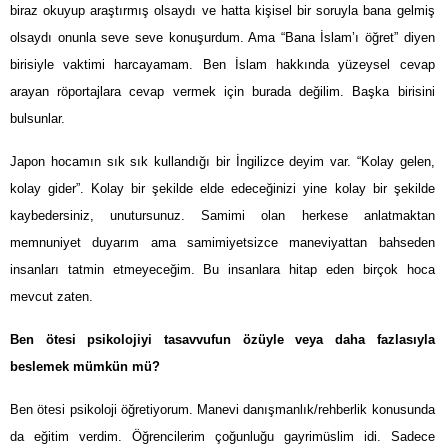
biraz okuyup araştırmış olsaydı ve hatta kişisel bir soruyla bana gelmiş
olsaydı onunla seve seve konuşurdum. Ama “Bana İslam’ı öğret” diyen
birisiyle vaktimi harcayamam. Ben İslam hakkında yüzeysel cevap
arayan röportajlara cevap vermek için burada değilim. Başka birisini
bulsunlar.
Japon hocamın sık sık kullandığı bir İngilizce deyim var. “Kolay gelen,
kolay gider”. Kolay bir şekilde elde edeceğinizi yine kolay bir şekilde
kaybedersiniz, unutursunuz. Samimi olan herkese anlatmaktan
memnuniyet duyarım ama samimiyetsizce maneviyattan bahseden
insanları tatmin etmeyeceğim. Bu insanlara hitap eden birçok hoca
mevcut zaten.
Ben ötesi psikolojiyi tasavvufun özüyle veya daha fazlasıyla
beslemek mümkün mü?
Ben ötesi psikoloji öğretiyorum. Manevi danışmanlık/rehberlik konusunda
da eğitim verdim. Öğrencilerim çoğunluğu gayrimüslim idi. Sadece