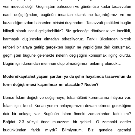
veri mevcut değil. Geçmişten bahseden ve günümüze kadar tasavvufun
nasıl değiştiğinden, bugünün insanları olarak ne kaçırdığımız ve ne
kazandığımızdan bahseden birisini duymadım. Tasavvufi pratikleri bugün
bilinçli olarak nasıl geliştirebiliriz? Biz geleceğe dönüyoruz ve incelikli,
karmaşık düşünceler olmadan tökezliyoruz. Farklı ülkelerden birçok
rehberi bir araya getirip gerçekten bugün ne yapıldığına dair konuşmak,
geçmişten bugüne gelenekte nelerin değiştiğini konuşmak ilginç olurdu.
Bugün için durumdan memnun olup olmadığımızı anlamış olurduk…
Modern/kapitalist yaşam şartları ya da şehir hayatında tasavvufun da
form değiştirmesi kaçınılmaz mı olacaktır? Neden?
Bence İslam değişti ve değişmeye, tekamülünü korumasına ihtiyacı var.
İslam için, kendi Kur’an yorum anlayışımızın devam etmesi gerektiğine
dair bir anlayış var. Bugünün İslam önceki zamanlardan farklı mı?
Bağdat 2-3 yüzyıl önce muazzam bir şehirdi. O zamanki dertler
bugünkünden farklı mıydı? Bilmiyorum. Biz genelde geçmişi