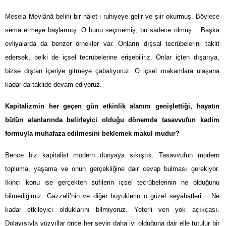
Mesela Mevlânâ belirli bir hâlet-i ruhiyeye gelir ve şiir okurmuş. Böylece
sema etmeye başlarmış. O bunu seçmemiş, bu sadece olmuş… Başka
evliyalarda da benzer örnekler var. Onların dışsal tecrübelerini taklit
edersek, belki de içsel tecrübelerine erişebiliriz. Onlar içten dışarıya,
bizse dıştan içeriye gitmeye çabalıyoruz. O içsel makamlara ulaşana
kadar da taklide devam ediyoruz.
Kapitalizmin her geçen gün etkinlik alanını genişlettiği, hayatın
bütün alanlarında belirleyici olduğu dönemde tasavvufun kadim
formuyla muhafaza edilmesini beklemek makul mudur?
Bence biz kapitalist modern dünyaya sıkıştık. Tasavvufun modern
topluma, yaşama ve onun gerçekliğine dair cevap bulması gerekiyor.
İkinci konu ise gerçekten sufilerin içsel tecrübelerinin ne olduğunu
bilmediğimiz. Gazzalî’nin ve diğer büyüklerin o güzel seyahatleri… Ne
kadar etkileyici olduklarını bilmiyoruz. Yeterli veri yok açıkçası.
Dolayısıyla yüzyıllar önce her şeyin daha iyi olduğuna dair elle tutulur bir