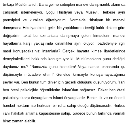
birkaçı Müslüman’dı. Bana gelme sebepleri manevi danışmanlık alanında
çalışmak istemeleriydi. Çoğu Hristiyan veya Musevi. Herkese aynı
prensipleri ve kuralları öğretiyorum. Normalde Hristiyan bir manevi
danışmana Hristiyan birisi gelir. Ne yaptıklarının içeriği farklı dinlere göre
değişebilir fakat bu uzmanlara danışmaya gelen kimselerin manevi
hayatlarına karşı yaklaşımda dinamikler aynı oluyor. İbadetleriyle ilgili
nasıl konuşacaksınız insanlarla? Gerçek hayatta kimse ibadetlerinde
deneyimledikleri hakkında konuşmuyor ki! Müslümanların şunu dediğini
duydunuz mu? “Namazda şunu hissettim! Veya namaz esnasında şu
düşünceyle mücadele ettim!” Genelde kimseyle konuşamayacağımız
şeyler var. Ben bunun tüm dinler için geçerli olduğunu düşünüyorum. Yani
ben ötesi psikolojide öğrettiklerim İslam’dan bağımsız. Fakat ben ötesi
psikolojiye karşı önyargılarım İslami önyargılardır. Benim ilk ve en önemli
hareket noktam ise herkesin bir ruha sahip olduğu düşüncesidir. Herkes
ilahî hakikati anlama kapasitesine sahip. Sadece bunun farkında varmak
biraz zaman alabilir.