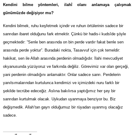
Kendini bilme yöntemleri, ilahî olanı anlamaya çalışmak
günümüzde değişiyor mu?
Kendini bilmek, ruhu keşfetmek içindir ve ruhun örtülerinin sadece bir
sanrıdan ibaret olduğunu fark etmektir. Çünkü bir hadis-i kudsîde şöyle
geçmektedir: “Senle ben arasında on bin perde vardır fakat benle sen
arasında perde yoktur”. Buradaki nokta, Tasavvuf için çok temeldir:
hakikat, sen ile Allah arasında perdenin olmadığıdır. İlahi mevcudiyet
okyanusunda yüzüyoruz ve farkında değiliz. Görevimiz var olan gerçeği,
yani perdenin olmadığını anlamaktır. Onlar sadece sanrı. Perdelerin
yanılsımalarından kurtulunca kendimizi ve içimizdeki nuru farklı bir
şekilde tecrübe edeceğiz. Aslına bakılırsa yaptığımız her şey bir
sanrıdan kurtulmak olacak. Uykudan uyanmaya benziyor bu. Biz
değişmedik. Allah’tan gayrı olduğumuz bir rüyadan uyanmış olacağız
sadece.