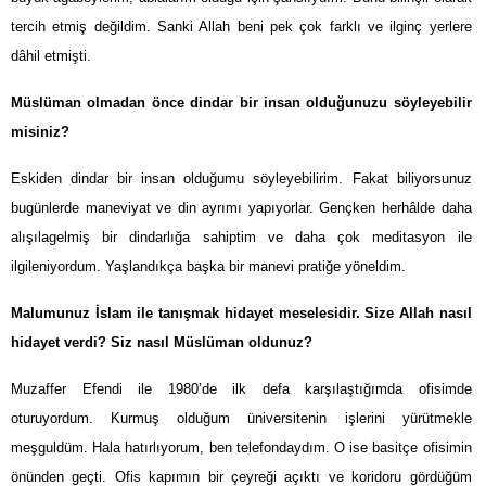
tercih etmiş değildim. Sanki Allah beni pek çok farklı ve ilginç yerlere
dâhil etmişti.
Müslüman olmadan önce dindar bir insan olduğunuzu söyleyebilir
misiniz?
Eskiden dindar bir insan olduğumu söyleyebilirim. Fakat biliyorsunuz
bugünlerde maneviyat ve din ayrımı yapıyorlar. Gençken herhâlde daha
alışılagelmiş bir dindarlığa sahiptim ve daha çok meditasyon ile
ilgileniyordum. Yaşlandıkça başka bir manevi pratiğe yöneldim.
Malumunuz İslam ile tanışmak hidayet meselesidir. Size Allah nasıl
hidayet verdi? Siz nasıl Müslüman oldunuz?
Muzaffer Efendi ile 1980’de ilk defa karşılaştığımda ofisimde
oturuyordum. Kurmuş olduğum üniversitenin işlerini yürütmekle
meşguldüm. Hala hatırlıyorum, ben telefondaydım. O ise basitçe ofisimin
önünden geçti. Ofis kapımın bir çeyreği açıktı ve koridoru gördüğüm