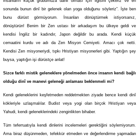
insanların küçük grubumuza dâhil olması için ilgisini çekeriz ve en
sonunda bunun dinî bir gelenek olan yoga olduğunu söyleriz”. İşte ben
bunu dürüst görmüyorum. İnsanları dönüştürmek istiyorsanız,
dönüştürün! Benim bir Zen ustası bir arkadaşım bu ülkeye geldi ve
kendisi İngiliz bir kadındır, Japon değildir bu arada. Kendi küçük
cemaatini kurdu ve adı da Zen Misyon Cemiyeti. Amacı çok netti.
Kendisi Zen misyoneriydi, tıpkı Hristiyan misyonerleri gibi. Yaptığın şey
buysa, yaptığın işi dürüstçe anlat!
Sizce farklı mistik geleneklere yönelmeden önce insanın kendi bağlı
olduğu dinî ve manevi geleneği anlaması beklenmeli mi?
Kendi geleneklerini keşfetmeden reddetmekten ziyade bence kendi dinî
kökleriyle uzlaşmalılar. Budist veya yogi olan birçok Hristiyan veya
Yahudi, kendi geleneklerindeki zenginlikten bihaber.
Tüm teferruatıyla kendi dinlerini incelemeleri gerektiğini söylemiyorum.
Ama biraz düşünmeden, tefekkür etmeden ve değerlendirme yapmadan