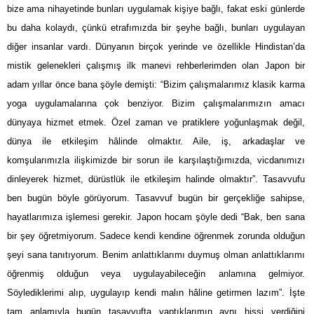
bize ama nihayetinde bunları uygulamak kişiye bağlı, fakat eski günlerde
bu daha kolaydı, çünkü etrafımızda bir şeyhe bağlı, bunları uygulayan
diğer insanlar vardı. Dünyanın birçok yerinde ve özellikle Hindistan’da
mistik gelenekleri çalışmış ilk manevi rehberlerimden olan Japon bir
adam yıllar önce bana şöyle demişti: “Bizim çalışmalarımız klasik karma
yoga uygulamalarına çok benziyor. Bizim çalışmalarımızın amacı
dünyaya hizmet etmek. Özel zaman ve pratiklere yoğunlaşmak değil,
dünya ile etkileşim hâlinde olmaktır. Aile, iş, arkadaşlar ve
komşularımızla ilişkimizde bir sorun ile karşılaştığımızda, vicdanımızı
dinleyerek hizmet, dürüstlük ile etkileşim halinde olmaktır”. Tasavvufu
ben bugün böyle görüyorum. Tasavvuf bugün bir gerçekliğe sahipse,
hayatlarımıza işlemesi gerekir. Japon hocam şöyle dedi “Bak, ben sana
bir şey öğretmiyorum. Sadece kendi kendine öğrenmek zorunda olduğun
şeyi sana tanıtıyorum. Benim anlattıklarımı duymuş olman anlattıklarımı
öğrenmiş olduğun veya uygulayabileceğin anlamına gelmiyor.
Söylediklerimi alıp, uygulayıp kendi malın hâline getirmen lazım”. İşte
tam anlamıyla bugün tasavvufta yaptıklarımın aynı hissi verdiğini