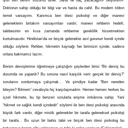
iyisi sen benim sözümü dinle. Sana ne ilaç yazacağımı biliyorum».
Doktorun sahip olduğu bir bilgi var ve hasta da cahil. Bu modern tıbbın
temel varsayımı. Kanımca ben ötesi psikoloji ve diğer manevi
geleneklerin birtakım varsayımları vardır; manevi rehberin hedefi,
talebesinin en kısa zamanda rehberine gereklilik hissetmekten
kurtulmasıdır. Hindistan’da ve birçok gelenekte asıl gurunun kendi içinde
olduğu söylenir. Rehber, hikmetin kaynağı her birimizin içinde; sadece
onlara bakmamız lazım.
Benim dervişlerime öğretmeye çalıştığım şeylerden birisi “Bir derviş bu
durumda ne yapardı? Bu soruna nasıl karşılık verir gerçek bir derviş?”
sorularını sordurmaya çalışmak… Ve şimdiye kadar “Ben nereden
bileyim? Bilmem” cevabıyla hiç karşılaşmadım. Hemen hemen herkes bu
içsel hikmete, bu tip benzeri sorularla erişme imkânına sahip. Yani
“hikmet ve sağlık kendi içindedir” söylemi ile ben ötesi psikoloji arasında
büyük fark vardır, diğer mistik gelenekler bir tarafa geleneksel psikoloji
bir tarafa… Bu uzun bir bahis tabii ve birçok ben ötesi psikolog bu