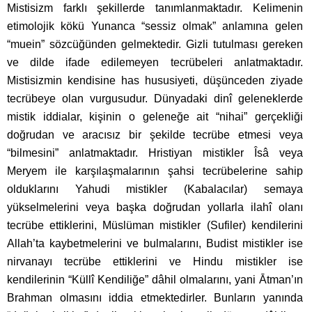
Mistisizm farklı şekillerde tanımlanmaktadır. Kelimenin
etimolojik kökü Yunanca “sessiz olmak” anlamına gelen
“muein” sözcüğünden gelmektedir. Gizli tutulması gereken
ve dilde ifade edilemeyen tecrübeleri anlatmaktadır.
Mistisizmin kendisine has hususiyeti, düşünceden ziyade
tecrübeye olan vurgusudur. Dünyadaki dinî geleneklerde
mistik iddialar, kişinin o geleneğe ait “nihai” gerçekliği
doğrudan ve aracısız bir şekilde tecrübe etmesi veya
“bilmesini” anlatmaktadır. Hristiyan mistikler Îsâ veya
Meryem ile karşılaşmalarının şahsi tecrübelerine sahip
olduklarını Yahudi mistikler (Kabalacılar) semaya
yükselmelerini veya başka doğrudan yollarla ilahî olanı
tecrübe ettiklerini, Müslüman mistikler (Sufiler) kendilerini
Allah’ta kaybetmelerini ve bulmalarını, Budist mistikler ise
nirvanayı tecrübe ettiklerini ve Hindu mistikler ise
kendilerinin “Küllî Kendiliğe” dâhil olmalarını, yani Ātman’ın
Brahman olmasını iddia etmektedirler. Bunların yanında