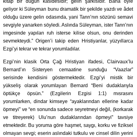
kitap bir düğün kasidesidir; gelin şarkısıdır. Bana öyle
geliyor ki Süleyman bunu dramatik bir şekilde yazdı ve âdet
olduğu üzere gelin odasında, yani Tanrı’nın sözünü semavi
sevgiyle yanarken söyledi. Aslında Süleyman, ister Tanrı’nın
imgesinde yapılan ruh isterse kilise olsun, onu derinden
sevmekteydi.” Origen’i takip eden Hristiyanlar, yüzyıllarca
Ezgi’yi tekrar ve tekrar yorumladılar.
Ezgi’nin klasik Orta Çağ Hristiyan ifadesi, Clairvaux’lu
Bernard’ın Sisteryen cemaatine sunduğu “Vaazlar”
serisinde kendisini göstermektedir. Ezgi’yi mistik bir
yükseliş olarak yorumlayan Bernard “Beni dudaklarıyla
öptükçe öpsün.” (Ezgilerin Ezgisi 1:1) mısrasını
yorumlarken, dindar kimseye “ayaklarından ellerine kadar
öpmeyi” ve “en sonunda sadece seyretmeyi değil, (korkarak
ve titreyerek) Ulu’nun dudaklarından öpmeyi” tavsiye
etmektedir. Bu yoruma göre haşmet, saygı, korku ve fiziksel
olmayan sevgi; eserin aslındaki tutkulu ve cinsel dilin yerini