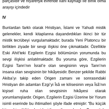
parçasıdır ve hiyarerşik evrende ilahî kaynağı ile birlik olma
arayışı içindedir
IV
Bunlardan farklı olarak Hristiyan, İslami ve Yahudi mistik
gelenekler, kendi kitaplarına dayandırdıkları ikinci bir tür
mistik tecrübeyi vurgulamaktadır; burada Yeni Platoncu bir
birlikten ziyade bir sevgi ilişkisi öne çıkmaktadır. Özellikle
Eski Ahit’teki Ezgilerin Ezgisi bölümünün yorumunda bu
sevgi ilişkisi anlatılmaktadır. Bu yoruma göre, Ezgilerin
Ezgisi Tanrı’nın İsrail’e olan sevgisinin veya Tanrı’nın
insana olan sevgisinin bir hikâyesidir. Benzer şekilde Rabbi
Akiba’yı takip eden Origen zamanı ve sonrasındaki
Hristiyan din adamları Ezgi’yi Îsâ ve kilisesinin veya Îsâ’nın
kişisel ruha olan sevgisinin hikâyesi olarak
yorumlamışlardır. Origen, Ezgilerin Ezgisi Üzerine bir Yorum
isimli eserinde bu ihtimalleri şöyle ifade etmiştir: “Bu küçük