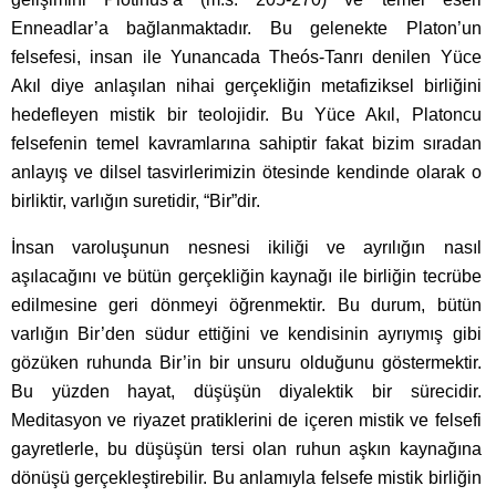
Enneadlar’a bağlanmaktadır. Bu gelenekte Platon’un
felsefesi, insan ile Yunancada Theós-Tanrı denilen Yüce
Akıl diye anlaşılan nihai gerçekliğin metafiziksel birliğini
hedefleyen mistik bir teolojidir. Bu Yüce Akıl, Platoncu
felsefenin temel kavramlarına sahiptir fakat bizim sıradan
anlayış ve dilsel tasvirlerimizin ötesinde kendinde olarak o
birliktir, varlığın suretidir, “Bir”dir.
İnsan varoluşunun nesnesi ikiliği ve ayrılığın nasıl
aşılacağını ve bütün gerçekliğin kaynağı ile birliğin tecrübe
edilmesine geri dönmeyi öğrenmektir. Bu durum, bütün
varlığın Bir’den südur ettiğini ve kendisinin ayrıymış gibi
gözüken ruhunda Bir’in bir unsuru olduğunu göstermektir.
Bu yüzden hayat, düşüşün diyalektik bir sürecidir.
Meditasyon ve riyazet pratiklerini de içeren mistik ve felsefi
gayretlerle, bu düşüşün tersi olan ruhun aşkın kaynağına
dönüşü gerçekleştirebilir. Bu anlamıyla felsefe mistik birliğin