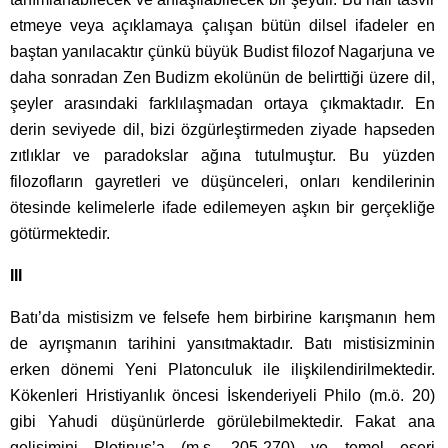
etmeye veya açıklamaya çalışan bütün dilsel ifadeler en
baştan yanılacaktır çünkü büyük Budist filozof Nagarjuna ve
daha sonradan Zen Budizm ekolünün de belirttiği üzere dil,
şeyler arasındaki farklılaşmadan ortaya çıkmaktadır. En
derin seviyede dil, bizi özgürleştirmeden ziyade hapseden
zıtlıklar ve paradokslar ağına tutulmuştur. Bu yüzden
filozofların gayretleri ve düşünceleri, onları kendilerinin
ötesinde kelimelerle ifade edilemeyen aşkın bir gerçekliğe
götürmektedir.
III
Batı’da mistisizm ve felsefe hem birbirine karışmanın hem
de ayrışmanın tarihini yansıtmaktadır. Batı mistisizminin
erken dönemi Yeni Platonculuk ile ilişkilendirilmektedir.
Kökenleri Hristiyanlık öncesi İskenderiyeli Philo (m.ö. 20)
gibi Yahudi düşünürlerde görülebilmektedir. Fakat ana
gelişimini Plotinus’a (m.s. 205-270) ve temel eseri