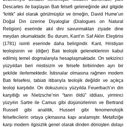
Descartes ile başlayan Batı felsefi geleneğinde akıl gitgide
“kritik” akıl olarak görülmüştür ve örneğin, David Hume’un
Doğal Din üzerine Diyaloglar (Dialogues on Natural
Religion) eserinde akıl dini savunmaktan ziyade dine
meydan okumaktadır. Bu durum, Kant’ın Saf Aklın Eleştirisi
(1781) isimli eserinde daha belirgindir. Kant, Hristiyan
teolojisinin ve (diğer) Batı teolojik geleneklerinin kabul
edilmiş temel dogmalarıyla hesaplaşmaktadır. On sekizinci
yüzyıldan beri mistisizm ve felsefe birbirinden ayrı bir
şekilde ilerlemektedir. İstisnalar olmasına rağmen modern
Batı felsefesi, tabiatı itibarıyla teolojik değildir ve açıkça
teoloji karşıtıdır. On dokuzuncu yüzyılda Feuerbach’ın din
karşıtlığı ve Nietzsche’nin “tanrı öldü” iddiası, yirminci
yüzyılın Sartre ile Camus gibi düşünürlerinin ve Bertrand
Russell gibi analitik, Husserl gibi fenomenolojik
felsefecilerin ortaya çıkmasına kapı aralamıştır. Metafiziğe
karşı modern ilgisizlik genel olarak dinden dönüşten dolayı