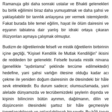
Ramanuja gibi daha sonraki ustalar ve Bhakti gelenekleri
bu birlik eğilimini biraz daha yumuşatmak ve daha şahsi ve
yaklaşılabilir bir tanrılık anlayışına yer vermek istemişlerdir.
Fakat burada bile temel eğilim, hayat ile ölüm dairesini ve
eşyanın tabiatına dair yanlış bir idraki ortaya çıkaran
illüzyonları aşmaya çalışmak olmuştur.
Budizm de öğretilerinde felsefi ve mistik öğretilerin birbirinin
içine geçtiği, “Kişisel Kendilik ile Mutlak Kendiliğin” ikisini
de reddeden bir gelenektir. Felsefe burada mistik nirvana
(genellikle “aydınlama” şeklinde tercüme edilmektedir)
hedefine, yani şahsi varlığın ötesine olduğu kadar acı
çekme ile yeniden doğum dairesinin de ötesindeki bir hâle
sevk etmektedir. Bu durum sadece; olumsuzlamada, yani
alelade dünyamızda ve tecrübemizdeki şeylerin dışında ve
kişinin bilincinin bütün ayrımın, dağılmanın, dilin ve
düşüncenin ötesindeki şartsız bir hâle geçmesiyle
tanımlanabilecek ve anlaşılabilecek bir şeydir. Bu hâli tasvir