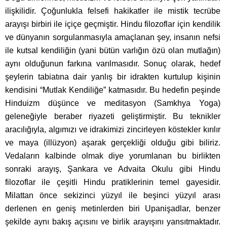
ilişkilidir. Çoğunlukla felsefi hakikatler ile mistik tecrübe
arayışı birbiri ile içiçe geçmiştir. Hindu filozoflar için kendilik
ve dünyanın sorgulanmasıyla amaçlanan şey, insanın nefsi
ile kutsal kendiliğin (yani bütün varlığın özü olan mutlağın)
aynı olduğunun farkına varılmasıdır. Sonuç olarak, hedef
şeylerin tabiatına dair yanlış bir idrakten kurtulup kişinin
kendisini “Mutlak Kendiliğe” katmasıdır. Bu hedefin peşinde
Hinduizm düşünce ve meditasyon (Samkhya Yoga)
geleneğiyle beraber riyazeti geliştirmiştir. Bu teknikler
aracılığıyla, algımızı ve idrakimizi zincirleyen köstekler kırılır
ve maya (illüzyon) aşarak gerçekliği olduğu gibi biliriz.
Vedaların kalbinde olmak diye yorumlanan bu birlikten
sonraki arayış, Şankara ve Advaita Okulu gibi Hindu
filozoflar ile çeşitli Hindu pratiklerinin temel gayesidir.
Milattan önce sekizinci yüzyıl ile beşinci yüzyıl arası
derlenen en geniş metinlerden biri Upanişadlar, benzer
şekilde aynı bakış açısını ve birlik arayışını yansıtmaktadır.