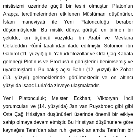
mistisizmi üzerinde güçlü bir tesiri olmuştur. Platon’un
Arapça tercümelerinden etkilenen Müslüman düşünürler,
İslam maneviyatı ile Yeni Platonculuğu beraber
düşünmüşlerdir. Bu mistik dünya görüşü en bilinen bir
şekilde, on üçüncü yüzyılda İbn Arabî ve Mevlana
Celaleddin Rûmî tarafından ifade edilmiştir. Solomon ibn
Gabirol (11. yüzyıl) gibi Yahudi filozoflar ve Orta Çağ Kabala
geleneği Plotinus ve Proclus’un görüşlerini benimsemiş ve
uyarlamışlardır. Bu bakış açısı Bahir (12. yüzyıl) ile Zohar
(13. yüzyıl) geleneklerinde görülmektedir ve on altıncı
yüzyılda İsaac Luria’da zirveye ulaşmaktadır.
Yeni Platonculuk; Meister Eckhart, Viktoryan İncil
yorumcuları ve (14. yüzyılda) Jan van Ruysbroec gibi gibi
Orta Çağ Hristiyan düşünürleri üzerinde önemli bir etkiye
sahip olmaya devam etmiştir. Bu Hristiyan düşünürlere göre
kaynağını Tanrı’dan alan ruh, gerçek anlamda Tanrı’nın bir