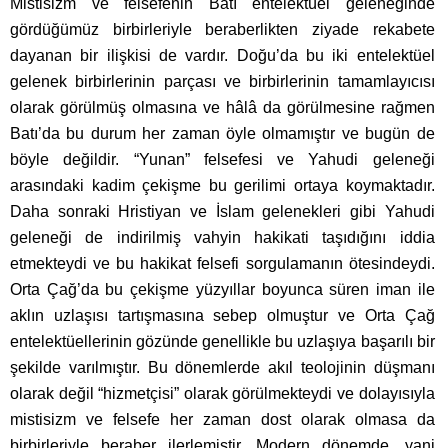
Mistisizm ve felsefenin Batı entelektüel geleneğinde
gördüğümüz birbirleriyle beraberlikten ziyade rekabete
dayanan bir ilişkisi de vardır. Doğu’da bu iki entelektüel
gelenek birbirlerinin parçası ve birbirlerinin tamamlayıcısı
olarak görülmüş olmasına ve hâlâ da görülmesine rağmen
Batı’da bu durum her zaman öyle olmamıştır ve bugün de
böyle değildir. “Yunan” felsefesi ve Yahudi geleneği
arasındaki kadim çekişme bu gerilimi ortaya koymaktadır.
Daha sonraki Hristiyan ve İslam gelenekleri gibi Yahudi
geleneği de indirilmiş vahyin hakikati taşıdığını iddia
etmekteydi ve bu hakikat felsefi sorgulamanın ötesindeydi.
Orta Çağ’da bu çekişme yüzyıllar boyunca süren iman ile
aklın uzlaşısı tartışmasına sebep olmuştur ve Orta Çağ
entelektüellerinin gözünde genellikle bu uzlaşıya başarılı bir
şekilde varılmıştır. Bu dönemlerde akıl teolojinin düşmanı
olarak değil “hizmetçisi” olarak görülmekteydi ve dolayısıyla
mistisizm ve felsefe her zaman dost olarak olmasa da
birbirleriyle beraber ilerlemiştir. Modern dönemde, yani