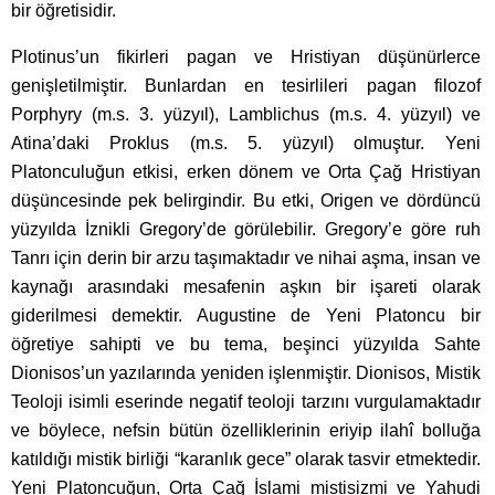
bir öğretisidir.
Plotinus’un fikirleri pagan ve Hristiyan düşünürlerce
genişletilmiştir. Bunlardan en tesirlileri pagan filozof
Porphyry (m.s. 3. yüzyıl), Lamblichus (m.s. 4. yüzyıl) ve
Atina’daki Proklus (m.s. 5. yüzyıl) olmuştur. Yeni
Platonculuğun etkisi, erken dönem ve Orta Çağ Hristiyan
düşüncesinde pek belirgindir. Bu etki, Origen ve dördüncü
yüzyılda İznikli Gregory’de görülebilir. Gregory’e göre ruh
Tanrı için derin bir arzu taşımaktadır ve nihai aşma, insan ve
kaynağı arasındaki mesafenin aşkın bir işareti olarak
giderilmesi demektir. Augustine de Yeni Platoncu bir
öğretiye sahipti ve bu tema, beşinci yüzyılda Sahte
Dionisos’un yazılarında yeniden işlenmiştir. Dionisos, Mistik
Teoloji isimli eserinde negatif teoloji tarzını vurgulamaktadır
ve böylece, nefsin bütün özelliklerinin eriyip ilahî bolluğa
katıldığı mistik birliği “karanlık gece” olarak tasvir etmektedir.
Yeni Platoncuğun, Orta Çağ İslami mistisizmi ve Yahudi