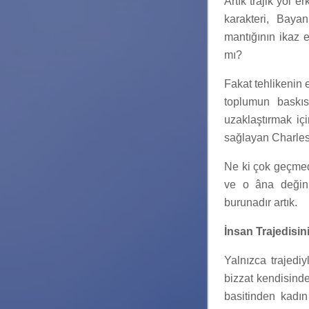
Artık trajik yol 
karakteri, Baya
mantığının ikaz 
mı?
Fakat tehlikenin 
toplumun baskıs
uzaklaştırmak iç
sağlayan Charles,
Ne ki çok geçmed
ve o âna değin 
burunadır artık.
İnsan Trajedisi
Yalnızca trajedi
bizzat kendisind
basitinden kadın