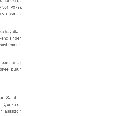
z nümunesi bu
kiyor yoksa
 uzaklaşması
sa hayattan,
kendisinden
 başlamasını
u bastıramaz
diyle burun
dan Sarah’ın
ır. Çünkü en
 asılsızdır.