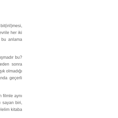
t(iril)mesi,
vrile her iki
e bu anlama
luşmadır bu?
reden sonra
ışık olmadığı
anda geçerli
 filmle aynı
 sayan biri,
lelim kitaba