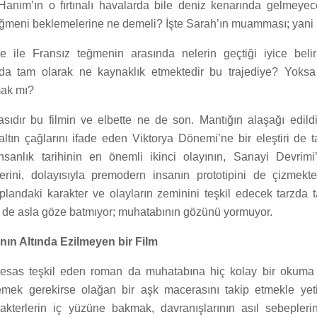
Hanım’ın o fırtınalı havalarda bile deniz kenarında gelmey
eğmeni beklemelerine ne demeli? İşte Sarah’ın muamması; yani 
e ile Fransız teğmenin arasında nelerin geçtiği iyice belirs
ında tam olarak ne kaynaklık etmektedir bu trajediye? Yoksa 
mak mı?
sıdır bu filmin ve elbette ne de son. Mantığın alaşağı edildiğ
ltın çağlarını ifade eden Viktorya Dönemi’ne bir eleştiri de t
anlık tarihinin en önemli ikinci olayının, Sanayi Devrimi’
erini, dolayısıyla premodern insanın prototipini de çizmek
plandaki karakter ve olayların zeminini teşkil edecek tarzda t
n de asla göze batmıyor; muhatabının gözünü yormuyor.
ın Altında Ezilmeyen bir Film
 esas teşkil eden roman da muhatabına hiç kolay bir okuma 
mek gerekirse olağan bir aşk macerasını takip etmekle yetin
akterlerin iç yüzüne bakmak, davranışlarının asıl sebepler