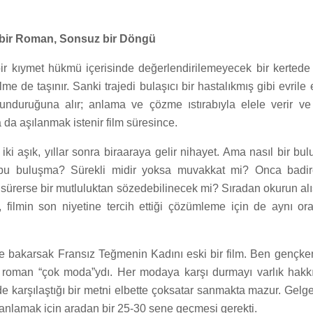
bir Roman, Sonsuz bir Döngü
bir kıymet hükmü içerisinde değerlendirilemeyecek bir kertede bi
ilme de taşınır. Sanki trajedi bulaşıcı bir hastalıkmış gibi evrile e
yunduruğuna alır; anlama ve çözme ıstırabıyla elele verir v
da aşılanmak istenir film süresince.
ki aşık, yıllar sonra biraaraya gelir nihayet. Ama nasıl bir bu
bu buluşma? Sürekli midir yoksa muvakkat mi? Onca badi
ki sürerse bir mutluluktan sözedebilinecek mi? Sıradan okurun al
, filmin son niyetine tercih ettiği çözümleme için de aynı or
e bakarsak Fransız Teğmenin Kadını eski bir film. Ben gençken
roman “çok moda”ydı. Her modaya karşı durmayı varlık hakkı
de karşılaştığı bir metni elbette çoksatar sanmakta mazur. Gelge
i anlamak için aradan bir 25-30 sene geçmesi gerekti.