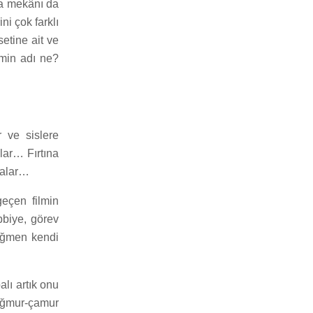
la mekânı da
ni çok farklı
setine ait ve
lmin adı ne?
 ve sislere
lar… Fırtına
galar…
geçen filmin
bbiye, görev
teğmen kendi
lı artık onu
ağmur-çamur