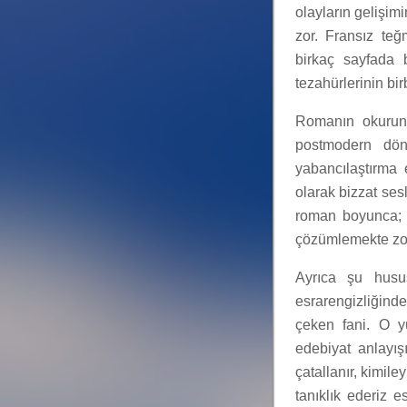
olayların gelişimi
zor. Fransız te
birkaç sayfada b
tezahürlerinin bir
Romanın okurunu
postmodern dön
yabancılaştırma 
olarak bizzat ses
roman boyunca; ö
çözümlemekte zor
Ayrıca şu husus
esrarengizliğinde
çeken fani. O y
edebiyat anlayışı
çatallanır, kimi
tanıklık ederiz 