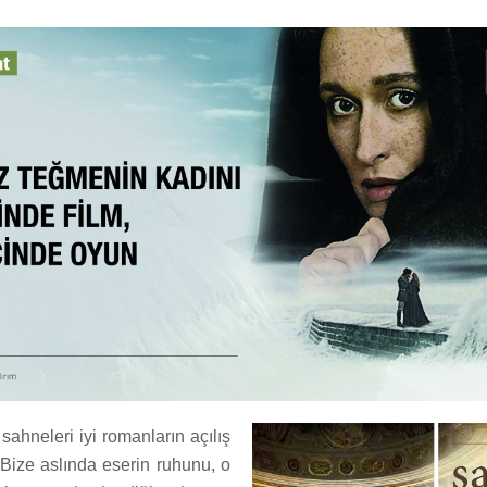
ş sahneleri iyi romanların açılış
. Bize aslında eserin ruhunu, o