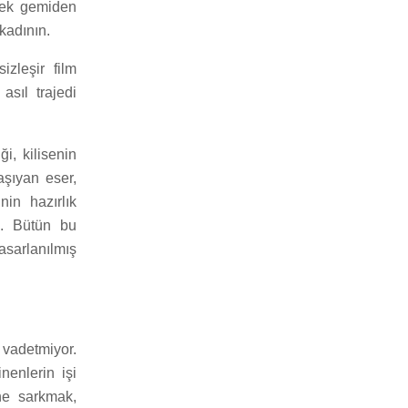
ecek gemiden
kadının.
izleşir film
asıl trajedi
i, kilisenin
aşıyan eser,
nin hazırlık
te. Bütün bu
asarlanılmış
vadetmiyor.
enlerin işi
ine sarkmak,