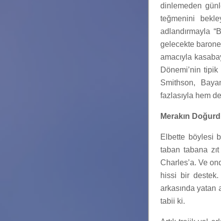
dinlemeden günle
teğmenini bekle
adlandırmayla “Ba
gelecekte barone
amacıyla kasabay
Dönemi’nin tipik
Smithson, Bayan 
fazlasıyla hem de
Merakın Doğur
Elbette böylesi 
taban tabana zıt 
Charles’a. Ve ond
hissi bir destek
arkasında yatan a
tabii ki.