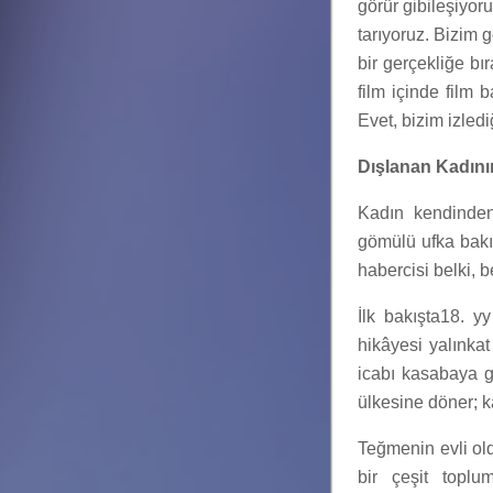
görür gibileşiyor
tarıyoruz. Bizim g
bir gerçekliğe bır
film içinde film 
Evet, bizim izledi
Dışlanan Kadını
Kadın kendinden
gömülü ufka bakı
habercisi belki, 
İlk bakışta18. y
hikâyesi yalınkat
icabı kasabaya g
ülkesine döner; k
Teğmenin evli old
bir çeşit toplu