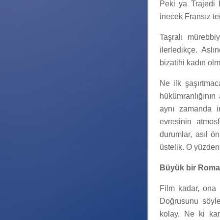
Peki ya Trajedi 
inecek Fransız t
Taşralı mürebbiy
ilerledikçe. Asl
bizatihi kadın ol
Ne ilk şaşırtmaca
hükümranlığının a
aynı zamanda ins
evresinin atmosf
durumlar, asıl ön
üstelik. O yüzde
Büyük bir Roman
Film kadar, ona
Doğrusunu söyle
kolay. Ne ki kar