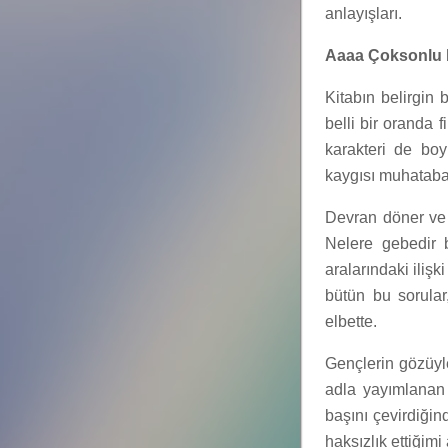
anlayışları.
Aaaa Çoksonlu 
Kitabın belirgin 
belli bir oranda f
karakteri de bo
kaygısı muhataba 
Devran döner ve i
Nelere gebedir 
aralarındaki iliş
bütün bu sorular
elbette.
Gençlerin gözüyl
adla yayımlanan 
başını çevirdiğin
haksızlık ettiğim