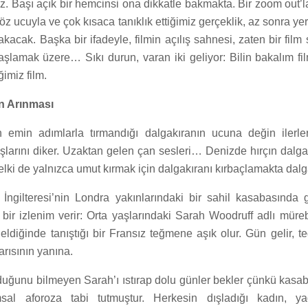
uz. Başı açık bir hemcinsi ona dikkatle bakmakta. Bir zoom out’
öz ucuyla ve çok kısaca tanıklık ettiğimiz gerçeklik, az sonra yeri
akacak. Başka bir ifadeyle, filmin açılış sahnesi, zaten bir film 
başlamak üzere… Sıkı durun, varan iki geliyor: Bilin bakalım fi
ğimiz film.
n Arınması
 emin adımlarla tırmandığı dalgakıranın ucuna değin ilerler
şlarını diker. Uzaktan gelen çan sesleri… Denizde hırçın dalga
belki de yalnızca umut kırmak için dalgakıranı kırbaçlamakta dal
y İngilteresi’nin Londra yakınlarındaki bir sahil kasabasında 
 bir izlenim verir: Orta yaşlarındaki Sarah Woodruff adlı müre
eldiğinde tanıştığı bir Fransız teğmene aşık olur. Gün gelir, 
arısının yanına.
uğunu bilmeyen Sarah’ı ıstırap dolu günler bekler çünkü kasaba
msal aforoza tabi tutmuştur. Herkesin dışladığı kadın, y