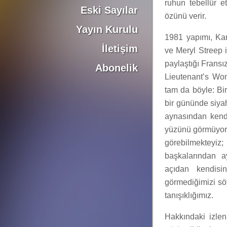
ruhun tebellür et
Eski Sayılar
özünü verir.
Yayın Kurulu
1981 yapımı, Kar
İletişim
ve Meryl Streep i
paylaştığı Frans
Abonelik
Lieutenant’s Wom
tam da böyle: Bir
bir gününde siya
aynasından kend
yüzünü görmüyoruz
görebilmekte
başkalarından a
açıdan kendisi
görmediğimizi sö
tanışıklığımız.
Hakkındaki izlen