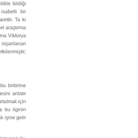
ikle bildiği
sabetli bir
ettir. Ta ki
el araştırma
ama Viktorya
a nişanlanan
kilenmiştir;
bu birbirine
sini anlatır
rtulmak için
ı bu ilginin
 işine gelir