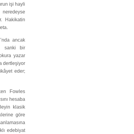
run işi hayli
, neredeyse
r. Hakikatin
eta.
ı’nda ancak
, sanki bir
 okura yazar
 dertleşiyor
ikâyet eder;
rken Fowles
ısını hesaba
eyin klasik
klerine göre
rmanlamasına
klı edebiyat