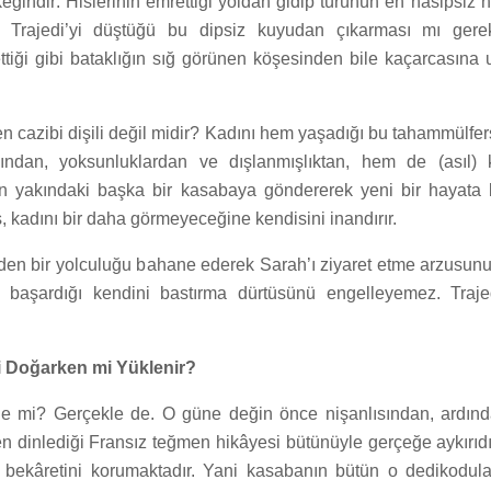
erkeğindir: Hislerinin emrettiği yoldan gidip türünün en nasipsi
n Trajedi’yi düştüğü bu dipsiz kuyudan çıkarması mı gere
ettiği gibi bataklığın sığ görünen köşesinden bile kaçarcasına
en cazibi dişili değil midir? Kadını hem yaşadığı bu tahammülfer
ından, yoksunluklardan ve dışlanmışlıktan, hem de (asıl) 
in yakındaki başka bir kasabaya göndererek yeni bir hayata
 kadını bir daha görmeyeceğine kendisini inandırır.
en bir yolculuğu bahane ederek Sarah’ı ziyaret etme arzusun
başardığı kendini bastırma dürtüsünü engelleyemez. Traje
ni Doğarken mi Yüklenir?
yle mi? Gerçekle de. O güne değin önce nişanlısından, ardın
en dinlediği Fransız teğmen hikâyesi bütünüyle gerçeğe aykırıd
 bekâretini korumaktadır. Yani kasabanın bütün o dedikoduları