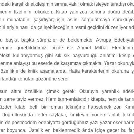
ndeki karşılıklı etkileşimin sırrına vakıf olmak isteyen sıradışı oku
ğmenin Kadını’nı okurken. Kitap yalnızca sonuna doğru değil
ir muhatabını şaşırtıyor; işin aslını sorgulatmaya sürüklüyo
birileriyle nasıl da çelişebileceğinin resmi geçidini düzenliyor ad
 başka başka sürprizler de beklemekte. Avrupa Edebiyat
emde görebildiğimiz, bizde ise Ahmet Mithat Efendi’nin
efekti kullanıyormuş gibi sık sık başvurduğu anlatımı kesip
lenme anlayışı bu eserde de karşımıza çıkmakta. Yazar okuruyla
zellikle de kritik aşamalarda. Hatta karakterlerini okuruna ş
landığı konuları gözönüne serer.
un altını özellikle çimek gerek: Okuruyla yarenlik ede
n zerre taviz vermez. Hem tanrı-anlatıcıdır kitapta, hem de tanr
üzden kitabı belli bir roman tekniğine hapsetmek zor. Kimil
 doğrultusunda ilerler sayfalar, kimileyin modern anlatı tekni
leyin de postmodern edebiyatta gördüğümüz yazı-yazar-eser ha
eser boyunca. Üstelik en beklenmedik ânda içiçe geçer bu far