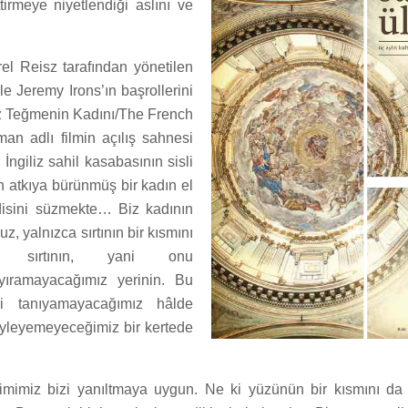
tirmeye niyetlendiği aslını ve
el Reisz tarafından yönetilen
le Jeremy Irons’ın başrollerini
ız Teğmenin Kadını/The French
an adlı filmin açılış sahnesi
 İngiliz sahil kasabasının sisli
h atkıya bürünmüş bir kadın el
isini süzmekte… Biz kadının
, yalnızca sırtının bir kısmını
yiz; sırtının, yani onu
yıramayacağımız yerinin. Bu
ni tanıyamayacağımız hâlde
yleyemeyeceğimiz bir kertede
imimiz bizi yanıltmaya uygun. Ne ki yüzünün bir kısmını da