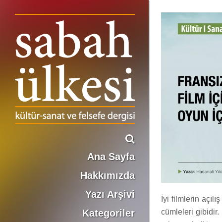
Fransız Teğmenin Kadını Film İçinde Film, Oyun İçinde Oyun
Hasanali Yıldırım
Ana Sayfa
Hakkımızda
Yazı Arşivi
İyi filmlerin açılı
Kategoriler
cümleleri gibidir