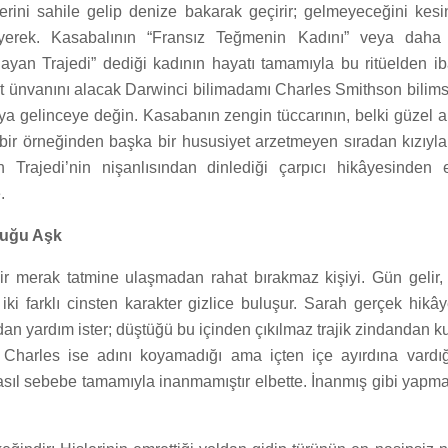
rini sahile gelip denize bakarak geçirir; gelmeyeceğini kesinl
yerek. Kasabalının “Fransız Teğmenin Kadını” veya daha i
yan Trajedi” dediği kadının hayatı tamamıyla bu ritüelden ibar
t ünvanını alacak Darwinci bilimadamı Charles Smithson bilims
a gelinceye değin. Kasabanın zengin tüccarının, belki güzel 
 bir örneğinden başka bir hususiyet arzetmeyen sıradan kızıyl
Trajedi’nin nişanlısından dinlediği çarpıcı hikâyesinden et
.
duğu Aşk
bir merak tatmine ulaşmadan rahat bırakmaz kişiyi. Gün gelir, 
iki farklı cinsten karakter gizlice buluşur. Sarah gerçek hikâye
an yardım ister; düştüğü bu içinden çıkılmaz trajik zindandan ku
. Charles ise adını koyamadığı ama içten içe ayırdına vardığ
sıl sebebe tamamıyla inanmamıştır elbette. İnanmış gibi yapmak