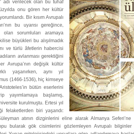
y” adı verilecek olan bu tuhaf
üzyılda onu gören her kültür
 yorumlandı. Bir kısım Avrupalı
anrı’nın bu uyarısı gereğince,
ı olan sorumluları aramaya
kilise büyükleri bu alışılmadık
nı ve türlü âfetlerin habercisi
adıların avlanması gerektiğini
iler Avrupa’nın değişik kültür
arklı yaşanırken, aynı yıl
mus (1466-1536), hiç kimseye
ristoteles’in bütün eserlerini
rip yayımlamaya başlamış,
iversite kurulmuştu. Ertesi yıl
ği felaketlerden biri yaşandı:
üleyman atının dizginlerini eline alarak Almanya Seferi’ne 
kopu bularak gök cisimlerini gözlemleyen Avrupalı bilginler 
mleri Yunan mitolojisindeki unsurlara göre adlandırmaya başlad