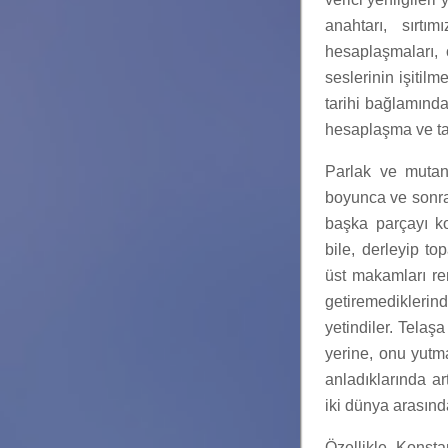
anahtarı, sırtı
hesaplaşmaları, 
seslerinin işitilm
tarihi bağlamınd
hesaplaşma ve tar
Parlak ve mutan
boyunca ve sonras
başka parçayı kop
bile, derleyip to
üst makamları re
getiremedikleri
yetindiler. Telaş
yerine, onu yutm
anladıklarında ar
iki dünya arasın
Özellikle, Konsta