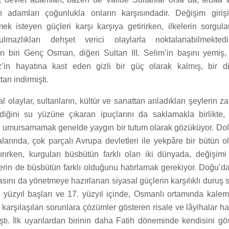
 adamları çoğunlukla onların karşısındadır. Değişim girişim
mek isteyen güçleri karşı karşıya getirirken, ilkelerin sorgu
ulmazlıkları dehşet verici olaylarla noktalanabilmekte
 biri Genç Osman, diğeri Sultan III. Selim’in başını yemiş,
z’in hayatına kast eden gizli bir güç olarak kalmış, bir di
an indirmişti.
al olaylar, sultanların, kültür ve sanattan anladıkları şeylerin
terdiğini su yüzüne çıkaran ipuçlarını da saklamakla birlikte
i umursamamak genelde yaygın bir tutum olarak gözüküyor. Dola
alarında, çok parçalı Avrupa devletleri ile yekpâre bir bütün 
ştırırken, kurguları büsbütün farklı olan iki dünyada, değişimi
erin de büsbütün farklı olduğunu hatırlamak gerekiyor. Doğu’da
asını da yönetmeye hazırlanan siyasal güçlerin karşılıklı duruş s
 yüzyıl başları ve 17. yüzyıl içinde, Osmanlı ortamında kale
, karşılaşılan sorunlara çözümler gösteren risale ve lâyihalar h
tı. İlk uyarılardan birinin daha Fatih döneminde kendisini gö