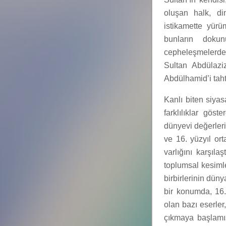
oluşan halk, din
istikamette yürü
bunların dokun
cepheleşmelerden
Sultan Abdülazi
Abdülhamid’i tahtt
Kanlı biten siyas
farklılıklar gös
dünyevi değerler
ve 16. yüzyıl ort
varlığını karşıla
toplumsal kesiml
birbirlerinin düny
bir konumda, 16.
olan bazı eserler
çıkmaya başlamış