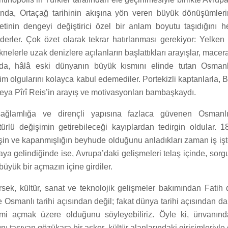
anında, Ortaçağ tarihinin akışına yön veren büyük dönüşümler
tinin dengeyi değiştirici özel bir anlam boyutu taşıdığını 
ederler. Çok özet olarak tekrar hatırlanması gerekiyor: Yelken
knelerle uzak denizlere açılanların başlattıkları arayışlar, mace
ında, hâlâ eski dünyanın büyük kısmını elinde tutan Osmanlı
 olgularını kolayca kabul edemediler. Portekizli kaptanlarla, B
eya Pîrî Reis’in arayış ve motivasyonları bambaşkaydı.
sağlamlığa ve dirençli yapısına fazlaca güvenen Osmanl
 türlü değişimin getirebileceği kayıplardan tedirgin oldular. 1
işin ve kapanmışlığın beyhude olduğunu anladıkları zaman iş işt
a gelindiğinde ise, Avrupa’daki gelişmeleri telaş içinde, sorg
büyük bir açmazın içine girdiler.
rsek, kültür, sanat ve teknolojik gelişmeler bakımından Fatih 
 Osmanlı tarihi açısından değil; fakat dünya tarihi açısından da
mi açmak üzere olduğunu söyleyebiliriz. Öyle ki, ünvanında 
ını taşıyan gözükara bir asker, kültür alanlarındaki girişimleriyle 