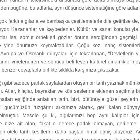
nden bugüne, bu adlarla, aynı düşünce sistematiğine göre adlandı
k farklı algılarla ve bambaşka çeşitlemelerle dile getirilse de, 
tıyor: Kazananlar ve kaybedenler. Kültür ve sanat konularıyla s
tlar ise, somut örnekleri gözler önüne serdiğinden geçmişi 
ilde yine önümüze koymaktadırlar. Çoğu kez inanç sistemler
Avrupa ve Osmanlı dünyaları için tekrarlanan, “Devletlerin yük
arını ivmelendiren ve sonucu belirleyen kültürel dinamikler ne
benzer cevaplarla birlikte sıklıkla karşımıza çıkacaktır.
ı gibi sadece parlak sayfalardan oluşan bir tarih yazmak mümkü
. Atlar, kılıçlar, bayraklar ve kös seslerine eklenen seçilmiş b
atları eşliğinde anlatılan tarih, bizi, bütünüyle güzel şeyleri
yal gücümüzün rüzgârını arkamıza alarak, geri kalan dünyay
olmuştur. Mesele şu ki, algılarımızı hep aynı kalıplar içi
ne bize ait olan, fakat o derece parlak olmayan, gerileme,
yen öteki tarih kesitlerini daha baştan ihmal etmiş oluyoruz. A
 yaşadıktan sonra, bugün anlıyoruz ki, bizi uyandıracak doğru far