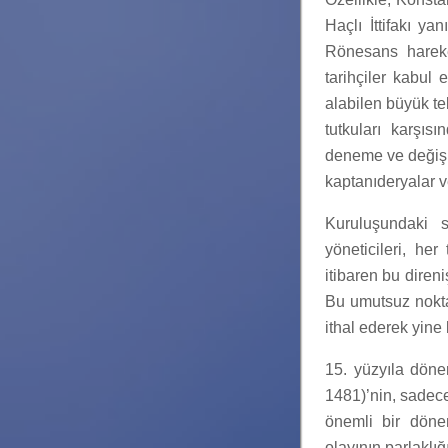
Haçlı İttifakı y
Rönesans hareke
tarihçiler kabul 
alabilen büyük te
tutkuları karşıs
deneme ve değişim
kaptanıderyalar v
Kuruluşundaki 
yöneticileri, her
itibaren bu diren
Bu umutsuz noktay
ithal ederek yine 
15. yüzyıla döne
1481)’nin, sadece
önemli bir döne
olayının parlaklığ