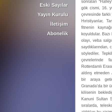
sonraları “Halle
Eski Sayılar
gök cismi, 16. y
Yayın Kurulu
çevresinde farklı
Hıristiyanlar, T
İletişim
fitnenin kaynağ
Abonelik
koyuldular. Bazı 
olayı, veba salgı
saydıklarından, c
söylediler. Tepk
çevrelerinde f
Rotterdamlı Eras
aldırış etmeden A
bir araya geti
Granada’da bir ün
kilisenin bekledi
Kanuni Sultan S
sıralarda, teles
aldıkları bu cisi