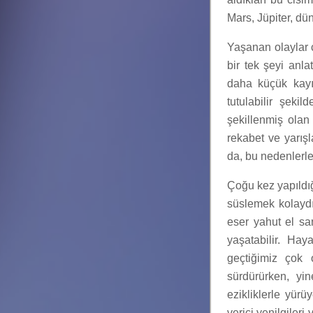
Mars, Jüpiter, dü
Yaşanan olaylar ço
bir tek şeyi anla
daha küçük kayı
tutulabilir şek
şekillenmiş olan 
rekabet ve yarışl
da, bu nedenlerle 
Çoğu kez yapıldığ
süslemek kolaydır
eser yahut el san
yaşatabilir. Ha
geçtiğimiz çok 
sürdürürken, yi
ezikliklerle yürü
verici yenilgileri