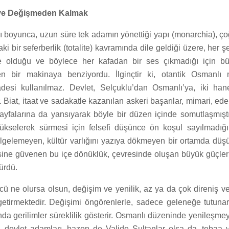
ve Değişmeden Kalmak
rı boyunca, uzun süre tek adamın yönettiği yapı (monarchia), 
 bir seferberlik (totalite) kavramında dile geldiği üzere, her şey
e olduğu ve böylece her kafadan bir ses çıkmadığı için büt
en bir makinaya benziyordu. İlginçtir ki, otantik Osmanlı m
fadesi kullanılmaz. Devlet, Selçuklu’dan Osmanlı’ya, iki ha
. Biat, itaat ve sadakatle kazanılan askeri başarılar, mimari, ed
sayfalarına da yansıyarak böyle bir düzen içinde somutlaşmıştı
ükselerek sürmesi için felsefi düşünce ön koşul sayılmadığı
elgelemeyen, kültür varlığını yazıya dökmeyen bir ortamda düşü
ine güvenen bu içe dönüklük, çevresinde oluşan büyük güçler
ürdü.
ü ne olursa olsun, değişim ve yenilik, az ya da çok direniş ve
etirmektedir. Değişimi öngörenlerle, sadece geleneğe tutun
ında gerilimler süreklilik gösterir. Osmanlı düzeninde yenileşmey
i, devlet adamları, bazen de Valide Sultanlar olsa da, tebaa 