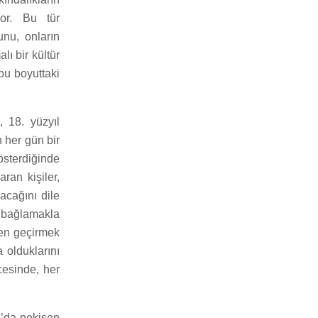
yor. Bu tür
unu, onların
lı bir kültür
bu boyuttaki
 18. yüzyıl
 her gün bir
österdiğinde
ran kişiler,
acağını dile
 bağlamakla
den geçirmek
 olduklarını
cesinde, her
pa’da pekişen