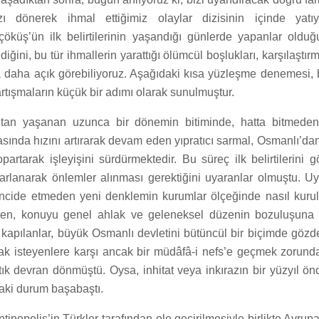
mızı dönerek ihmal ettiğimiz olaylar dizisinin içinde yatı
çöküş’ün ilk belirtilerinin yaşandığı günlerde yapanlar olduğ
ediğini, bu tür ihmallerin yarattığı ölümcül boşlukları, karşılaştırma
a daha açık görebiliyoruz. Aşağıdaki kısa yüzleşme denemesi, 
tışmaların küçük bir adımı olarak sunulmuştur.
tan yaşanan uzunca bir dönemin bitiminde, hatta bitmeden,
ında hızını artırarak devam eden yıpratıcı sarmal, Osmanlı’dan
artarak işleyişini sürdürmektedir. Bu süreç ilk belirtilerini g
parlanarak önlemler alınması gerektiğini uyaranlar olmuştu. Uya
ncide etmeden yeni denklemin kurumlar ölçeğinde nasıl kurul
nden, konuyu genel ahlak ve geleneksel düzenin bozuluşuna
a kapılanlar, büyük Osmanlı devletini bütüncül bir biçimde göz
ak isteyenlere karşı ancak bir müdâfâ-i nefs’e geçmek zorunda
tık devran dönmüştü. Oysa, inhitat veya inkırazın bir yüzyıl ön
daki durum başabaştı.
ntinopolis’in Türkler tarafından ele geçirilmesiyle birlikte Avru