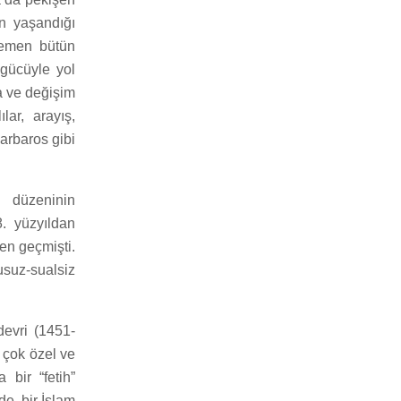
in yaşandığı
hemen bütün
 gücüyle yol
ra ve değişim
lar, arayış,
arbaros gibi
ı düzeninin
8. yüzyıldan
en geçmişti.
usuz-sualsiz
devri (1451-
 çok özel ve
bir “fetih”
de, bir İslam