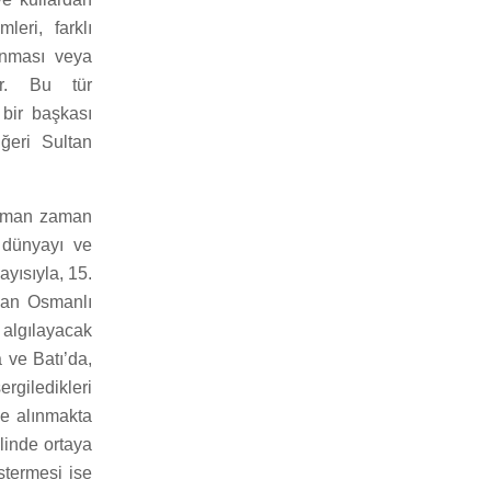
leri, farklı
lanması veya
dir. Bu tür
 bir başkası
ğeri Sultan
 zaman zaman
, dünyayı ve
yısıyla, 15.
olan Osmanlı
 algılayacak
 ve Batı’da,
ergiledikleri
me alınmakta
alinde ortaya
stermesi ise