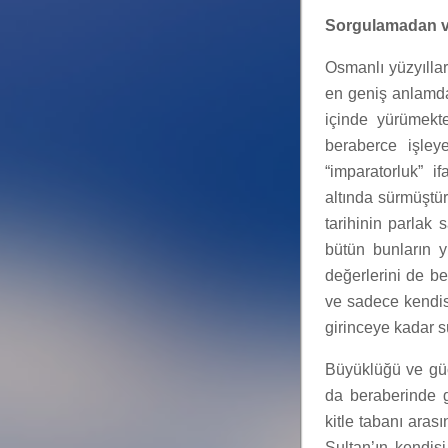
Sorgulamadan 
Osmanlı yüzyılla
en geniş anlamdaki
içinde yürümekt
beraberce işley
“imparatorluk” i
altında sürmüştür
tarihinin parlak 
bütün bunların y
değerlerini de b
ve sadece kendis
girinceye kadar s
Büyüklüğü ve güc
da beraberinde g
kitle tabanı aras
Sultan’ın kendis