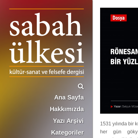
RÖNESANS YILLARINDA OSMANLI Bir Yüzleşme Öyküsüne Giriş
Selçuk Mülayim
Ana Sayfa
Hakkımızda
Yazı Arşivi
1531 yılında bir 
Kategoriler
her gün göky