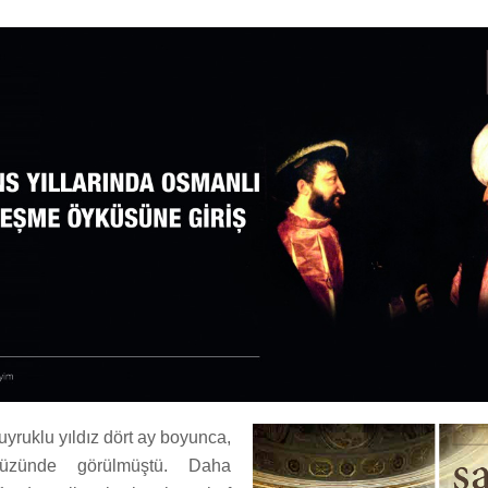
kuyruklu yıldız dört ay boyunca,
üzünde görülmüştü. Daha