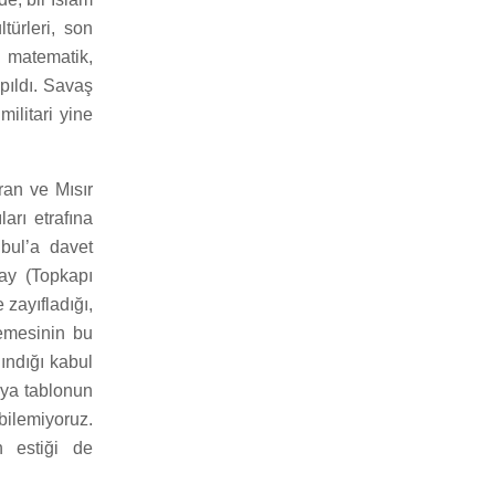
türleri, son
, matematik,
pıldı. Savaş
militari yine
ran ve Mısır
arı etrafına
nbul’a davet
ray (Topkapı
e zayıfladığı,
emesinin bu
lındığı kabul
boya tablonun
bilemiyoruz.
n estiği de