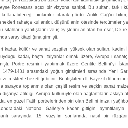
eyse Rönesans açıcı bir vizyona sahipti. Bu sultan, farklı kül
r kullanabileceği birikimler olarak gördü. Antik Çağ’ın bilim
lenekleri rahatça kullanıldı, düşünülenin ötesinde tercümeler ya
ü silahların yapılışlarını ve işleyişlerini anlatan bir eser, De re 
da saray kitaplığına girmişti.
eri kadar, kültür ve sanat sezgileri yüksek olan sultan, kadim İ
 duyduğu kadar, başta İtalyanlar olmak üzere, Avrupalı sanatçıl
ıştı. Portre resmini yaptırmak üzere Gentile Bellini’yi İsta
ikle 1479-1481 arasındaki yoğun girişimleri sırasında Yeni Sa
arzı fresklerle bezettiği bilinir. Bu ilişkilerin II. Bayezit dönemind
a sarayda toplanmış olan çeşitli resim ve seçkin sanat malz
dışarıya atıldığı, Avrupa kültürüyle olan bağlantıların askıya a
da, en güzel Fatih portrelerinden biri olan Bellini imzalı yağlı
ndra’daki National Gallery’e kadar gittiğini ayrıntılarıyla 
anlı sarayında, 15. yüzyılın sonlarında nasıl bir rüzgârı