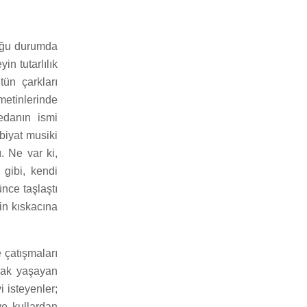
çoğu durumda
in tutarlılık
ün çarkları
etinlerinde
nedanın ismi
ebiyat musiki
. Ne var ki,
 gibi, kendi
nce taşlaştı
in kıskacına
 çatışmaları
arak yaşayan
i isteyenler;
ve kullardan