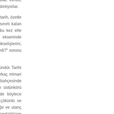
rılıyorlar.
tarih, özetle
ınırlı kalan
bu kez elle
i ekseninde
selişlerini,
ydi?” sorusu
ndür. Tarihi
irkaç mimari
n bahçesinde
ı üstünkörü
nde böylece
 çöküntü ve
ğır ve utanç
kındalıkların