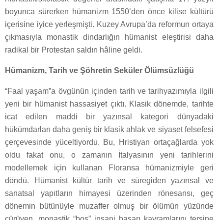
boyunca sürerken hümanizm 1550’den önce kilise kültürü
içerisine iyice yerleşmişti. Kuzey Avrupa’da reformun ortaya
çıkmasıyla monastik dindarlığın hümanist eleştirisi daha
radikal bir Protestan saldırı hâline geldi.
Hümanizm, Tarih ve Şöhretin Seküler Ölümsüzlüğü
“Faal yaşam”a övgünün içinden tarih ve tarihyazımıyla ilgili
yeni bir hümanist hassasiyet çıktı. Klasik dönemde, tarihte
icat edilen maddi bir yazınsal kategori dünyadaki
hükümdarları daha geniş bir klasik ahlak ve siyaset felsefesi
çerçevesinde yüceltiyordu. Bu, Hristiyan ortaçağlarda yok
oldu fakat onu, o zamanın İtalyasının yeni tarihlerini
modellemek için kullanan Floransa hümanizmiyle geri
döndü. Hümanist kültür tarih ve süregiden yazınsal ve
sanatsal yapıtların himayesi üzerinden rönesansı, geç
dönemin bütünüyle muzaffer olmuş bir ölümün yüzünde
çürüyen, monastik “boş” insani başarı kavramlarını tersine