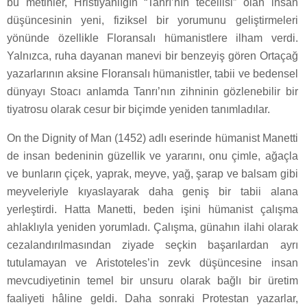
bu metinler, Hristiyanlığın “Tanrı’nın tecellisi” olan insan
düşüncesinin yeni, fiziksel bir yorumunu geliştirmeleri
yönünde özellikle Floransalı hümanistlere ilham verdi.
Yalnızca, ruha dayanan manevi bir benzeyiş gören Ortaçağ
yazarlarının aksine Floransalı hümanistler, tabii ve bedensel
dünyayı Stoacı anlamda Tanrı’nın zihninin gözlenebilir bir
tiyatrosu olarak cesur bir biçimde yeniden tanımladılar.
On the Dignity of Man (1452) adlı eserinde hümanist Manetti
de insan bedeninin güzellik ve yararını, onu çimle, ağaçla
ve bunların çiçek, yaprak, meyve, yağ, şarap ve balsam gibi
meyveleriyle kıyaslayarak daha geniş bir tabii alana
yerleştirdi. Hatta Manetti, beden işini hümanist çalışma
ahlaklıyla yeniden yorumladı. Çalışma, günahın ilahi olarak
cezalandırılmasından ziyade seçkin başarılardan ayrı
tutulamayan ve Aristoteles’in zevk düşüncesine insan
mevcudiyetinin temel bir unsuru olarak bağlı bir üretim
faaliyeti hâline geldi. Daha sonraki Protestan yazarlar,