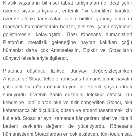
Klasik yazarların bilimsel tabiat tartışmaları ile ideal şehir
üzerine siyasi tartışmalar, erdemli, “iyi yönetilen” karakter
üzerine ahlaki tartışmaları zaten birlikte yapmış olmaları
rönesans hümanistlerinin benzer, her şeyi şamil söylemler
geliştirmesini kolaylaştırdı. Bazı rönesans hümanistleri
Platon’un metafizik geleneğine hayran kalırken çoğu
hümanist daha çok Aristoteles’in, Epikür ve Stoacıların
dünyevi felsefeleriyle ilgilendi.
Platoncu düşünce fiziksel dünyayı değersizleştirirken
Aristocu ve Stoacı felsefe, rönesans hümanistlerine hayatın
çalkantılı “suları”nın ortasında yeni bir erdemli yaşam ideali
sunuyordu. Evrenin zahiri düzenini tefekkür etmesi için
kendisine ilahî olarak akıl ve fikir bahşedilen Stoacı, aklı
kahramanca bir ölçülülük, düzen ve erdemi tasarlamak için
kullandı. Stoacılar aynı zamanda kâr getiren işleri ve itidalli
bedeni zevklerin değerini de yüceltiyordu. Rönesans
hümanistlerini Stoacılardan en çok etkileyen, tüm toplumsal,