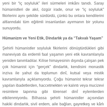
yeni bir “iç soyluluk” ileri sürmeleri imkânı tanıdı. Saray
hümanistleri de akıl, özgür irade, onur ve “iç soyluluk”
fikirlerini aynı şekilde sürdürdü, çünkü bu onlara kendilerini
altlarındaki tüm eğitimli insanlardan ayırmanın bir yolunu
sunuyordu.
Hümanizm ve Yeni Etik, Dindarlık ya da “Takvalı Yaşam”
Şehirli hümanistler soyluluk fikirlerini dönüştürdükleri gibi
maneviyatı da erdemli faal yaşamın yeni etik kavramlarıyla
yeniden tanımladılar. Kilise himayesinin dışında çalışan pek
çok hümanist için “gerçek” dindarlık, kendisini monastik
inziva ile yahut da toplumun dinî, kutsal veya mistik
kavramlarıyla açıklamıyordu. Çoğu hümanist tekrar tekrar
yapılan ibadetlerden, haccetmekten ve kalıntı veya mucizevi
resimlere tapınma gibi törensel dinî eylemlerden
etkilenmiyordu. Bilhassa şehirli hümanistler açısından
hakiki dindarlık, sivil erdem, aile bağları, gayretkeş ve kârlı