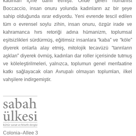
kadınları içine dâhil etmişti. Önde gelen hümanist
Boccaccio, insan onuru yolunda kadınların az bir şeye
sahip olduğunda ısrar ediyordu. Yeni evrende tescil edilen
tüm o evrensel soylu zihin, insan onuru, özgür irade ve
kahramanca hırs retoriği adına hümanizm, toplumsal
eşitsizlikleri sürdürmüş, eğitimsiz insanlara “kaba” ve “köle”
diyerek onlarla alay etmiş, mitolojik tecavüzü “tanrıların
aşkları” diyerek övmüş, kadınları dar roller içerisinde tutmuş
ve köleleştirilmeleri, yalnızca, toplumun genel menfaatine
katkı sağlayacak olan Avrupalı olmayan toplumları, ilkel
vahşilere indirgemiştir.
Colonia–Allee 3