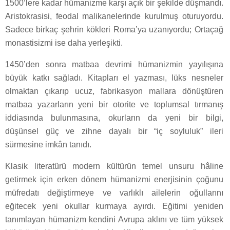
1500’lere kadar hümanizme karşı açık bir şekilde düşmandı.
Aristokrasisi, feodal malikanelerinde kurulmuş oturuyordu.
Sadece birkaç şehrin kökleri Roma’ya uzanıyordu; Ortaçağ
monastisizmi ise daha yerleşikti.
1450’den sonra matbaa devrimi hümanizmin yayılışına
büyük katkı sağladı. Kitapları el yazması, lüks nesneler
olmaktan çıkarıp ucuz, fabrikasyon mallara dönüştüren
matbaa yazarların yeni bir otorite ve toplumsal tırmanış
iddiasında bulunmasına, okurların da yeni bir bilgi,
düşünsel güç ve zihne dayalı bir “iç soyluluk” ileri
sürmesine imkân tanıdı.
Klasik literatürü modern kültürün temel unsuru hâline
getirmek için erken dönem hümanizmi enerjisinin çoğunu
müfredatı değiştirmeye ve varlıklı ailelerin oğullarını
eğitecek yeni okullar kurmaya ayırdı. Eğitimi yeniden
tanımlayan hümanizm kendini Avrupa aklını ve tüm yüksek