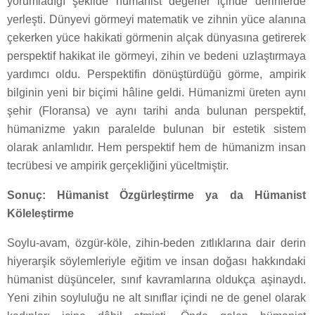
yorumladığı şekilde hümanist değerler içinde derinlerde
yerleşti. Dünyevi görmeyi matematik ve zihnin yüce alanına
çekerken yüce hakikati görmenin alçak dünyasına getirerek
perspektif hakikat ile görmeyi, zihin ve bedeni uzlaştırmaya
yardımcı oldu. Perspektifin dönüştürdüğü görme, ampirik
bilginin yeni bir biçimi hâline geldi. Hümanizmi üreten aynı
şehir (Floransa) ve aynı tarihi anda bulunan perspektif,
hümanizme yakın paralelde bulunan bir estetik sistem
olarak anlamlıdır. Hem perspektif hem de hümanizm insan
tecrübesi ve ampirik gerçekliğini yüceltmiştir.
Sonuç: Hümanist Özgürleştirme ya da Hümanist
Köleleştirme
Soylu-avam, özgür-köle, zihin-beden zıtlıklarına dair derin
hiyerarşik söylemleriyle eğitim ve insan doğası hakkındaki
hümanist düşünceler, sınıf kavramlarına oldukça aşinaydı.
Yeni zihin soyluluğu ne alt sınıflar içindi ne de genel olarak