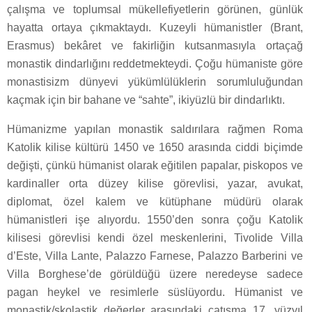
çalışma ve toplumsal mükellefiyetlerin görünen, günlük
hayatta ortaya çıkmaktaydı. Kuzeyli hümanistler (Brant,
Erasmus) bekâret ve fakirliğin kutsanmasıyla ortaçağ
monastik dindarlığını reddetmekteydi. Çoğu hümaniste göre
monastisizm dünyevi yükümlülüklerin sorumluluğundan
kaçmak için bir bahane ve “sahte”, ikiyüzlü bir dindarlıktı.
Hümanizme yapılan monastik saldırılara rağmen Roma
Katolik kilise kültürü 1450 ve 1650 arasında ciddi biçimde
değişti, çünkü hümanist olarak eğitilen papalar, piskopos ve
kardinaller orta düzey kilise görevlisi, yazar, avukat,
diplomat, özel kalem ve kütüphane müdürü olarak
hümanistleri işe alıyordu. 1550’den sonra çoğu Katolik
kilisesi görevlisi kendi özel meskenlerini, Tivolide Villa
d’Este, Villa Lante, Palazzo Farnese, Palazzo Barberini ve
Villa Borghese’de görüldüğü üzere neredeyse sadece
pagan heykel ve resimlerle süslüyordu. Hümanist ve
monastik/skolastik değerler arasındaki çatışma 17. yüzyıl