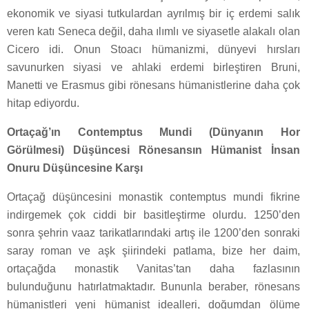
ekonomik ve siyasi tutkulardan ayrılmış bir iç erdemi salık
veren katı Seneca değil, daha ılımlı ve siyasetle alakalı olan
Cicero idi. Onun Stoacı hümanizmi, dünyevi hırsları
savunurken siyasi ve ahlaki erdemi birleştiren Bruni,
Manetti ve Erasmus gibi rönesans hümanistlerine daha çok
hitap ediyordu.
Ortaçağ’ın Contemptus Mundi (Dünyanın Hor
Görülmesi) Düşüncesi Rönesansın Hümanist İnsan
Onuru Düşüncesine Karşı
Ortaçağ düşüncesini monastik contemptus mundi fikrine
indirgemek çok ciddi bir basitleştirme olurdu. 1250’den
sonra şehrin vaaz tarikatlarındaki artış ile 1200’den sonraki
saray roman ve aşk şiirindeki patlama, bize her daim,
ortaçağda monastik Vanitas’tan daha fazlasının
bulunduğunu hatırlatmaktadır. Bununla beraber, rönesans
hümanistleri yeni hümanist idealleri, doğumdan ölüme