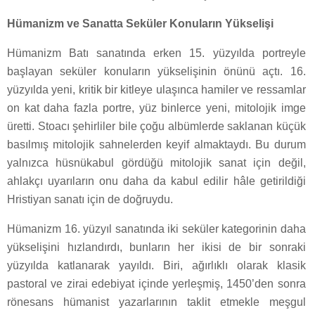
Hümanizm ve Sanatta Seküler Konuların Yükselişi
Hümanizm Batı sanatında erken 15. yüzyılda portreyle
başlayan seküler konuların yükselişinin önünü açtı. 16.
yüzyılda yeni, kritik bir kitleye ulaşınca hamiler ve ressamlar
on kat daha fazla portre, yüz binlerce yeni, mitolojik imge
üretti. Stoacı şehirliler bile çoğu albümlerde saklanan küçük
basılmış mitolojik sahnelerden keyif almaktaydı. Bu durum
yalnızca hüsnükabul gördüğü mitolojik sanat için değil,
ahlakçı uyarıların onu daha da kabul edilir hâle getirildiği
Hristiyan sanatı için de doğruydu.
Hümanizm 16. yüzyıl sanatında iki seküler kategorinin daha
yükselişini hızlandırdı, bunların her ikisi de bir sonraki
yüzyılda katlanarak yayıldı. Biri, ağırlıklı olarak klasik
pastoral ve zirai edebiyat içinde yerleşmiş, 1450’den sonra
rönesans hümanist yazarlarının taklit etmekle meşgul