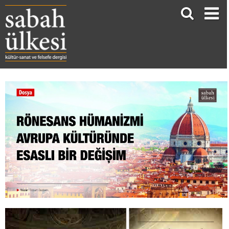
Rönesans Hümanizmi Avrupa Kültüründe Esaslı Bir Değişim
Robert Baldwin