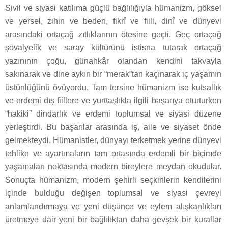
Sivil ve siyasi katılıma güçlü bağlılığıyla hümanizm, göksel
ve yersel, zihin ve beden, fikrî ve fiili, dinî ve dünyevi
arasındaki ortaçağ zıtlıklarının ötesine geçti. Geç ortaçağ
şövalyelik ve saray kültürünü istisna tutarak ortaçağ
yazınının çoğu, günahkâr olandan kendini takvayla
sakınarak ve dine aykırı bir “merak”tan kaçınarak iç yaşamın
üstünlüğünü övüyordu. Tam tersine hümanizm ise kutsallık
ve erdemi dış fiillere ve yurttaşlıkla ilgili başarıya oturturken
“hakiki” dindarlık ve erdemi toplumsal ve siyasi düzene
yerleştirdi. Bu başarılar arasında iş, aile ve siyaset önde
gelmekteydi. Hümanistler, dünyayı terketmek yerine dünyevi
tehlike ve ayartmaların tam ortasında erdemli bir biçimde
yaşamaları noktasında modern bireylere meydan okudular.
Sonuçta hümanizm, modern şehirli seçkinlerin kendilerini
içinde bulduğu değişen toplumsal ve siyasi çevreyi
anlamlandırmaya ve yeni düşünce ve eylem alışkanlıkları
üretmeye dair yeni bir bağlılıktan daha gevşek bir kurallar