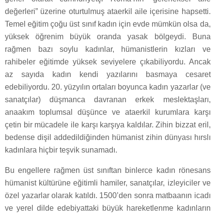
değerleri” üzerine oturtulmuş ataerkil aile içerisine hapsetti.
Temel eğitim çoğu üst sınıf kadın için evde mümkün olsa da,
yüksek öğrenim büyük oranda yasak bölgeydi. Buna
rağmen bazı soylu kadınlar, hümanistlerin kızları ve
rahibeler eğitimde yüksek seviyelere çıkabiliyordu. Ancak
az sayıda kadın kendi yazılarını basmaya cesaret
edebiliyordu. 20. yüzyılın ortaları boyunca kadın yazarlar (ve
sanatçılar) düşmanca davranan erkek meslektaşları,
anaakım toplumsal düşünce ve ataerkil kurumlara karşı
çetin bir mücadele ile karşı karşıya kaldılar. Zihin bizzat eril,
bedense dişil addedildiğinden hümanist zihin dünyası hırslı
kadınlara hiçbir teşvik sunamadı.
Bu engellere rağmen üst sınıftan binlerce kadın rönesans
hümanist kültürüne eğitimli hamiler, sanatçılar, izleyiciler ve
özel yazarlar olarak katıldı. 1500’den sonra matbaanın icadı
ve yerel dilde edebiyattaki büyük hareketlenme kadınların