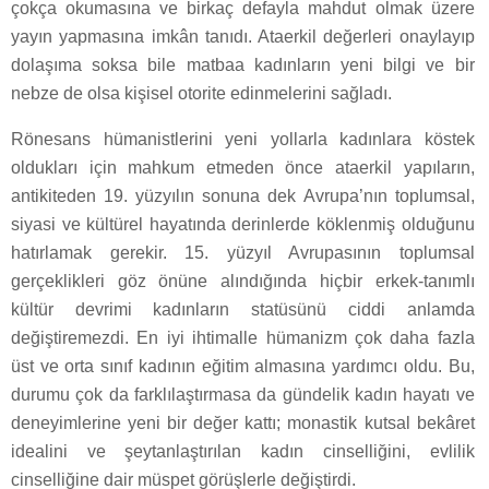
çokça okumasına ve birkaç defayla mahdut olmak üzere
yayın yapmasına imkân tanıdı. Ataerkil değerleri onaylayıp
dolaşıma soksa bile matbaa kadınların yeni bilgi ve bir
nebze de olsa kişisel otorite edinmelerini sağladı.
Rönesans hümanistlerini yeni yollarla kadınlara köstek
oldukları için mahkum etmeden önce ataerkil yapıların,
antikiteden 19. yüzyılın sonuna dek Avrupa’nın toplumsal,
siyasi ve kültürel hayatında derinlerde köklenmiş olduğunu
hatırlamak gerekir. 15. yüzyıl Avrupasının toplumsal
gerçeklikleri göz önüne alındığında hiçbir erkek-tanımlı
kültür devrimi kadınların statüsünü ciddi anlamda
değiştiremezdi. En iyi ihtimalle hümanizm çok daha fazla
üst ve orta sınıf kadının eğitim almasına yardımcı oldu. Bu,
durumu çok da farklılaştırmasa da gündelik kadın hayatı ve
deneyimlerine yeni bir değer kattı; monastik kutsal bekâret
idealini ve şeytanlaştırılan kadın cinselliğini, evlilik
cinselliğine dair müspet görüşlerle değiştirdi.