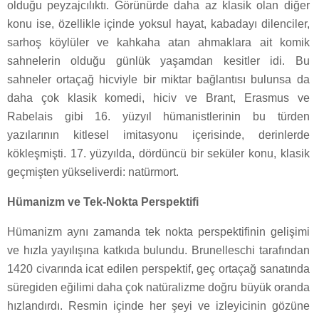
olduğu peyzajcılıktı. Görünürde daha az klasik olan diğer
konu ise, özellikle içinde yoksul hayat, kabadayı dilenciler,
sarhoş köylüler ve kahkaha atan ahmaklara ait komik
sahnelerin olduğu günlük yaşamdan kesitler idi. Bu
sahneler ortaçağ hicviyle bir miktar bağlantısı bulunsa da
daha çok klasik komedi, hiciv ve Brant, Erasmus ve
Rabelais gibi 16. yüzyıl hümanistlerinin bu türden
yazılarının kitlesel imitasyonu içerisinde, derinlerde
kökleşmişti. 17. yüzyılda, dördüncü bir seküler konu, klasik
geçmişten yükseliverdi: natürmort.
Hümanizm ve Tek-Nokta Perspektifi
Hümanizm aynı zamanda tek nokta perspektifinin gelişimi
ve hızla yayılışına katkıda bulundu. Brunelleschi tarafından
1420 civarında icat edilen perspektif, geç ortaçağ sanatında
süregiden eğilimi daha çok natüralizme doğru büyük oranda
hızlandırdı. Resmin içinde her şeyi ve izleyicinin gözüne