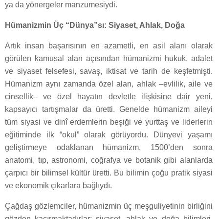
ya da yönergeler manzumesiydi.
Hümanizmin Üç “Dünya”sı: Siyaset, Ahlak, Doğa
Artık insan başarısının en azametli, en asil alanı olarak
görülen kamusal alan açısından hümanizmi hukuk, adalet
ve siyaset felsefesi, savaş, iktisat ve tarih de keşfetmişti.
Hümanizm aynı zamanda özel alan, ahlak –evlilik, aile ve
cinsellik– ve özel hayatın devletle ilişkisine dair yeni,
kapsayıcı tartışmalar da üretti. Genelde hümanizm aileyi
tüm siyasi ve dinî erdemlerin beşiği ve yurttaş ve liderlerin
eğitiminde ilk “okul” olarak görüyordu. Dünyevi yaşamı
geliştirmeye odaklanan hümanizm, 1500’den sonra
anatomi, tıp, astronomi, coğrafya ve botanik gibi alanlarda
çarpıcı bir bilimsel kültür üretti. Bu bilimin çoğu pratik siyasi
ve ekonomik çıkarlara bağlıydı.
Çağdaş gözlemciler, hümanizmin üç meşguliyetinin birliğini
gözden kaçırmaktadırlar: siyaset, ahlak ve doğa bilimleri.