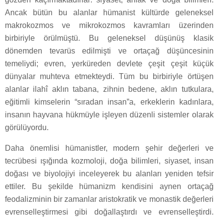
Ancak bütün bu alanlar hümanist kültürde geleneksel
makrokozmos ve mikrokozmos kavramları üzerinden
birbiriyle örülmüştü. Bu geleneksel düşünüş klasik
dönemden tevarüs edilmişti ve ortaçağ düşüncesinin
temeliydi; evren, yerküreden devlete çeşit çeşit küçük
dünyalar muhteva etmekteydi. Tüm bu birbiriyle örtüşen
alanlar ilahî aklın tabana, zihnin bedene, aklın tutkulara,
eğitimli kimselerin “sıradan insan”a, erkeklerin kadınlara,
insanın hayvana hükmüyle işleyen düzenli sistemler olarak
görülüyordu.
Daha önemlisi hümanistler, modern şehir değerleri ve
tecrübesi ışığında kozmoloji, doğa bilimleri, siyaset, insan
doğası ve biyolojiyi inceleyerek bu alanları yeniden tefsir
ettiler. Bu şekilde hümanizm kendisini aynen ortaçağ
feodalizminin bir zamanlar aristokratik ve monastik değerleri
evrenselleştirmesi gibi doğallaştırdı ve evrenselleştirdi.