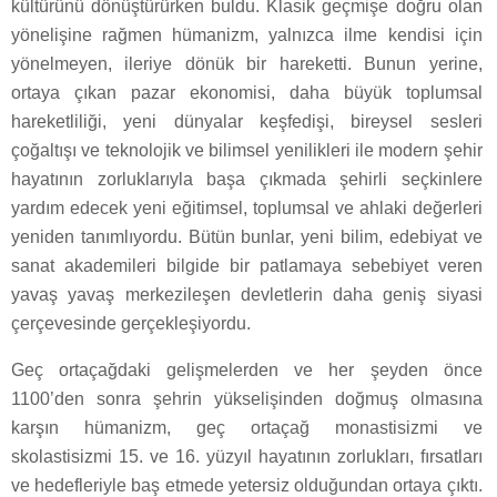
kültürünü dönüştürürken buldu. Klasik geçmişe doğru olan
yönelişine rağmen hümanizm, yalnızca ilme kendisi için
yönelmeyen, ileriye dönük bir hareketti. Bunun yerine,
ortaya çıkan pazar ekonomisi, daha büyük toplumsal
hareketliliği, yeni dünyalar keşfedişi, bireysel sesleri
çoğaltışı ve teknolojik ve bilimsel yenilikleri ile modern şehir
hayatının zorluklarıyla başa çıkmada şehirli seçkinlere
yardım edecek yeni eğitimsel, toplumsal ve ahlaki değerleri
yeniden tanımlıyordu. Bütün bunlar, yeni bilim, edebiyat ve
sanat akademileri bilgide bir patlamaya sebebiyet veren
yavaş yavaş merkezileşen devletlerin daha geniş siyasi
çerçevesinde gerçekleşiyordu.
Geç ortaçağdaki gelişmelerden ve her şeyden önce
1100’den sonra şehrin yükselişinden doğmuş olmasına
karşın hümanizm, geç ortaçağ monastisizmi ve
skolastisizmi 15. ve 16. yüzyıl hayatının zorlukları, fırsatları
ve hedefleriyle baş etmede yetersiz olduğundan ortaya çıktı.