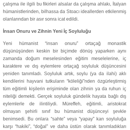
çalışma ile ilgili bu fikirleri alsalar da çalışma ahlakı, İtalyan
hümanistlerinden, bilhassa da Stoacı ideallerden etkilenmiş
olanlarından bir asır sonra icat edildi.
İnsan Onuru ve Zihnin Yeni İç Soyluluğu
Yeni hümanist “insan onuru” ortaçağ monastik
düşünüşünden keskin bir biçimde dönüş yaparken aynı
zamanda doğum meselesinden eğitim meselelerine, iç
karaktere ve dış eylemlere ortaçağ soyluluk düşüncesini
yeniden tanımladı. Soyluluk artık, soylu (ya da ilahi) aklı
kendilerini hayvani tutkuların “köleliği”nden özgürleştirmiş
tüm eğitimli kişilerin erişiminde olan zihnin ya da ruhun iç
niteliği demekti. Gerçek soyluluk gündelik hayata bağlı dış
eylemlerle de ilintiliydi. Müreffeh, eğitimli, aristokrat
olmayan şehirli sınıf bu hümanist düşünceyi şevkle
benimsedi. Bu onlara “sahte” veya “yapay” kan soyluluğa
karşı “hakiki”, “doğal” ve daha üstün olarak tanımladıkları