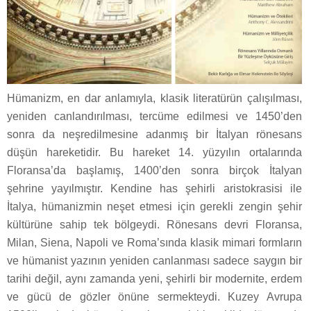
Hümanizm, en dar anlamıyla, klasik literatürün çalışılması,
yeniden canlandırılması, tercüme edilmesi ve 1450’den
sonra da neşredilmesine adanmış bir İtalyan rönesans
düşün hareketidir. Bu hareket 14. yüzyılın ortalarında
Floransa’da başlamış, 1400’den sonra birçok İtalyan
şehrine yayılmıştır. Kendine has şehirli aristokrasisi ile
İtalya, hümanizmin neşet etmesi için gerekli zengin şehir
kültürüne sahip tek bölgeydi. Rönesans devri Floransa,
Milan, Siena, Napoli ve Roma’sında klasik mimari formların
ve hümanist yazının yeniden canlanması sadece saygın bir
tarihi değil, aynı zamanda yeni, şehirli bir modernite, erdem
ve gücü de gözler önüne sermekteydi. Kuzey Avrupa