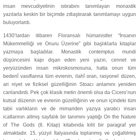
insan mevcudiyetinin ıstırabını tanımlayan monastik
yazılarla keskin bir biçimde zıtlaştırarak tanımlamayı uygun
buluyorlardı.
1430’lardan itibaren Floransalı hümanistler “İnsanın
Mükemmelliği ve Onuru Üzerine” gibi başlıklarla kitaplar
yazmaya başladılar. Monastik contemptus mundi
düşüncesini kapı dışarı eden yeni yazın, cennet ve
yeryüzünden insan mikrokosmosuna, hatta onun tüm
bedenî vasıflarına tüm evrenin, ilahî oran, rasyonel düzen,
ari niyet ve fiziksel güzelliğinin Stoacı anlamını yeniden
canlandırdı. Pek çok klasik metin önemli olsa da Cicero’nun
kutsal düzenin ve evrenin güzelliğinin ve onun içindeki tüm
tabii varlıkların ve de mimariden yazıya yaratıcı insan
icatlarının altmış sayfalık bir tanımını yaptığı On the Nature
of The Gods (II. Kitap) kitabında kilit bir paragraf yer
almaktadır. 15. yüzyıl İtalyasında toplanmış ve çoğaltılmış