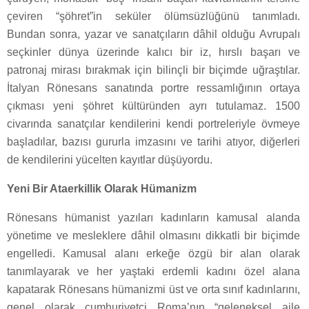
çeviren “şöhret”in seküler ölümsüzlüğünü tanımladı.
Bundan sonra, yazar ve sanatçıların dâhil olduğu Avrupalı
seçkinler dünya üzerinde kalıcı bir iz, hırslı başarı ve
patronaj mirası bırakmak için bilinçli bir biçimde uğraştılar.
İtalyan Rönesans sanatında portre ressamlığının ortaya
çıkması yeni şöhret kültüründen ayrı tutulamaz. 1500
civarında sanatçılar kendilerini kendi portreleriyle övmeye
başladılar, bazısı gururla imzasını ve tarihi atıyor, diğerleri
de kendilerini yücelten kayıtlar düşüyordu.
Yeni Bir Ataerkillik Olarak Hümanizm
Rönesans hümanist yazıları kadınların kamusal alanda
yönetime ve mesleklere dâhil olmasını dikkatli bir biçimde
engelledi. Kamusal alanı erkeğe özgü bir alan olarak
tanımlayarak ve her yaştaki erdemli kadını özel alana
kapatarak Rönesans hümanizmi üst ve orta sınıf kadınlarını,
genel olarak cumhuriyetçi Roma’nın “geleneksel aile