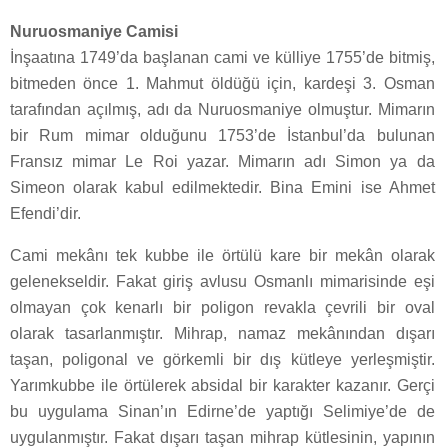
Nuruosmaniye Camisi
İnşaatına 1749’da başlanan cami ve külliye 1755’de bitmiş,
bitmeden önce 1. Mahmut öldüğü için, kardeşi 3. Osman
tarafından açılmış, adı da Nuruosmaniye olmuştur. Mimarın
bir Rum mimar olduğunu 1753’de İstanbul’da bulunan
Fransız mimar Le Roi yazar. Mimarın adı Simon ya da
Simeon olarak kabul edilmektedir. Bina Emini ise Ahmet
Efendi’dir.
Cami mekânı tek kubbe ile örtülü kare bir mekân olarak
gelenekseldir. Fakat giriş avlusu Osmanlı mimarisinde eşi
olmayan çok kenarlı bir poligon revakla çevrili bir oval
olarak tasarlanmıştır. Mihrap, namaz mekânından dışarı
taşan, poligonal ve görkemli bir dış kütleye yerleşmiştir.
Yarımkubbe ile örtülerek absidal bir karakter kazanır. Gerçi
bu uygulama Sinan’ın Edirne’de yaptığı Selimiye’de de
uygulanmıştır. Fakat dışarı taşan mihrap kütlesinin, yapının