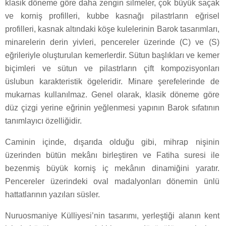
klasik döneme göre daha zengin silmeler, çok büyük saçak
ve korniş profilleri, kubbe kasnağı pilastrların eğrisel
profilleri, kasnak altındaki köşe kulelerinin Barok tasarımları,
minarelerin derin yivleri, pencereler üzerinde (C) ve (S)
eğrileriyle oluşturulan kemerlerdir. Sütun başlıkları ve kemer
biçimleri ve sütun ve pilastrların çift kompozisyonları
üslubun karakteristik ögeleridir. Minare şerefelerinde de
mukarnas kullanılmaz. Genel olarak, klasik döneme göre
düz çizgi yerine eğrinin yeğlenmesi yapının Barok sıfatının
tanımlayıcı özelliğidir.
Caminin içinde, dışarıda olduğu gibi, mihrap nişinin
üzerinden bütün mekânı birleştiren ve Fatiha suresi ile
bezenmiş büyük korniş iç mekânın dinamiğini yaratır.
Pencereler üzerindeki oval madalyonları dönemin ünlü
hattatlarının yazıları süsler.
Nuruosmaniye Külliyesi’nin tasarımı, yerleştiği alanın kent