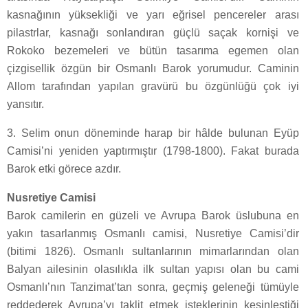
kasnağının yüksekliği ve yarı eğrisel pencereler arası
pilastrlar, kasnağı sonlandıran güçlü saçak kornişi ve
Rokoko bezemeleri ve bütün tasarıma egemen olan
çizgisellik özgün bir Osmanlı Barok yorumudur. Caminin
Allom tarafından yapılan gravürü bu özgünlüğü çok iyi
yansıtır.
3. Selim onun döneminde harap bir hâlde bulunan Eyüp
Camisi’ni yeniden yaptırmıştır (1798-1800). Fakat burada
Barok etki görece azdır.
Nusretiye Camisi
Barok camilerin en güzeli ve Avrupa Barok üslubuna en
yakın tasarlanmış Osmanlı camisi, Nusretiye Camisi’dir
(bitimi 1826). Osmanlı sultanlarının mimarlarından olan
Balyan ailesinin olasılıkla ilk sultan yapısı olan bu cami
Osmanlı’nın Tanzimat’tan sonra, geçmiş geleneği tümüyle
reddederek Avrupa’yı taklit etmek isteklerinin kesinleştiği