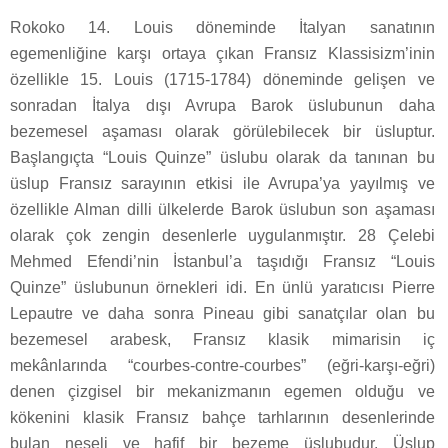
Rokoko 14. Louis döneminde İtalyan sanatının
egemenliğine karşı ortaya çıkan Fransız Klassisizm’inin
özellikle 15. Louis (1715-1784) döneminde gelişen ve
sonradan İtalya dışı Avrupa Barok üslubunun daha
bezemesel aşaması olarak görülebilecek bir üsluptur.
Başlangıçta “Louis Quinze” üslubu olarak da tanınan bu
üslup Fransız sarayının etkisi ile Avrupa’ya yayılmış ve
özellikle Alman dilli ülkelerde Barok üslubun son aşaması
olarak çok zengin desenlerle uygulanmıştır. 28 Çelebi
Mehmed Efendi’nin İstanbul’a taşıdığı Fransız “Louis
Quinze” üslubunun örnekleri idi. En ünlü yaratıcısı Pierre
Lepautre ve daha sonra Pineau gibi sanatçılar olan bu
bezemesel arabesk, Fransız klasik mimarisin iç
mekânlarında “courbes-contre-courbes” (eğri-karşı-eğri)
denen çizgisel bir mekanizmanın egemen olduğu ve
kökenini klasik Fransız bahçe tarhlarının desenlerinde
bulan neşeli ve hafif bir bezeme üslubudur. Üslup