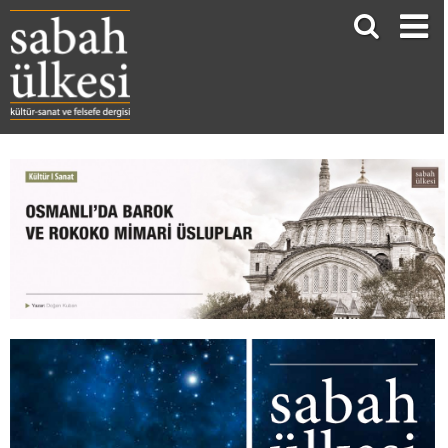
Osmanlı’da Barok ve Rokoko Mimari Üsluplar
Doğan Kuban