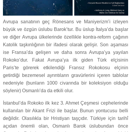
Avrupa sanatının geç Rönesans ve Maniyerizm’i izleyen
büyük ve özgün üslubu Barok’tur. Bu üslup İtalya’da başlar
ve diğer Avrupa ülkelerinde özellikle kontra-reform çağının
Katolik taşkınlığının bir ifadesi olarak gelişir. Son aşaması
ise Fransa’da gelişen ve daha sonra Avrupa’ya yayılan
Rokoko’dur. Fakat Avrupa’ya ilk giden Türk elçisinin
Paris’te görerek etkilendiği Fransız Rokokosu elçinin
getirdiği bezemesel ayrıntıların gravürlerini içeren tablolar
nedeniyle (bunların 1000 civarında bir koleksiyon olduğu
söylenir) Osmanlı’da da etkili olur.
İstanbul’da Rokoko ilk kez 3. Ahmet Çeşmesi cephelerinde
kullanılan bir Akant Frizi ile başlar. Bunun yontucusu belli
değildir. Olasılıkla bir Hristiyan taşçıdır. Türkiye için tarihî
açıdan önemli olan, Osmanlı Barok üslubundan önce