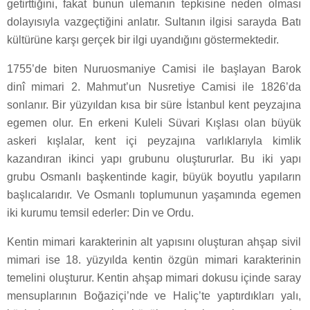
getirttiğini, fakat bunun ulemanın tepkisine neden olması
dolayısıyla vazgeçtiğini anlatır. Sultanın ilgisi sarayda Batı
kültürüne karşı gerçek bir ilgi uyandığını göstermektedir.
1755’de biten Nuruosmaniye Camisi ile başlayan Barok
dinî mimari 2. Mahmut’un Nusretiye Camisi ile 1826’da
sonlanır. Bir yüzyıldan kısa bir süre İstanbul kent peyzajına
egemen olur. En erkeni Kuleli Süvari Kışlası olan büyük
askeri kışlalar, kent içi peyzajına varlıklarıyla kimlik
kazandıran ikinci yapı grubunu oluştururlar. Bu iki yapı
grubu Osmanlı başkentinde kagir, büyük boyutlu yapıların
başlıcalarıdır. Ve Osmanlı toplumunun yaşamında egemen
iki kurumu temsil ederler: Din ve Ordu.
Kentin mimari karakterinin alt yapısını oluşturan ahşap sivil
mimari ise 18. yüzyılda kentin özgün mimari karakterinin
temelini oluşturur. Kentin ahşap mimari dokusu içinde saray
mensuplarının Boğaziçi’nde ve Haliç’te yaptırdıkları yalı,