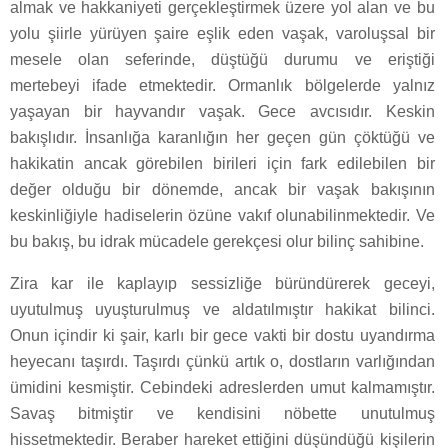
almak ve hakkaniyeti gerçekleştirmek üzere yol alan ve bu
yolu şiirle yürüyen şaire eşlik eden vaşak, varoluşsal bir
mesele olan seferinde, düştüğü durumu ve eriştiği
mertebeyi ifade etmektedir. Ormanlık bölgelerde yalnız
yaşayan bir hayvandır vaşak. Gece avcısıdır. Keskin
bakışlıdır. İnsanlığa karanlığın her geçen gün çöktüğü ve
hakikatin ancak görebilen birileri için fark edilebilen bir
değer olduğu bir dönemde, ancak bir vaşak bakışının
keskinliğiyle hadiselerin özüne vakıf olunabilinmektedir. Ve
bu bakış, bu idrak mücadele gerekçesi olur bilinç sahibine.
Zira kar ile kaplayıp sessizliğe büründürerek geceyi,
uyutulmuş uyuşturulmuş ve aldatılmıştır hakikat bilinci.
Onun içindir ki şair, karlı bir gece vakti bir dostu uyandırma
heyecanı taşırdı. Taşırdı çünkü artık o, dostların varlığından
ümidini kesmiştir. Cebindeki adreslerden umut kalmamıştır.
Savaş bitmiştir ve kendisini nöbette unutulmuş
hissetmektedir. Beraber hareket ettiğini düşündüğü kişilerin