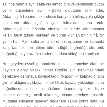
aslında onunla aynı safta yer almadığını ve kendisinin bütün
yenik düşenlerle aynı kışlakta olduğunu fark eder.
Aldanmışlık hissinden kendisini koruyan o bilinç, yola çıktığı
insanların aldanmışlığına şahit kılmaktadır onu artık.
Aldanmışlığının farkında olmayanlar içinde aldanmamış
kalan, fakat dudak bükülen ve burun kıvrılan birinin hâlidir
şairin hâli. Aynı safta yer alan omuzdaşlarının ne zamanki
karşı taraftakilerin hâline bürünüdüğünü gördüğünde, artık
doğruluğun, yalnızlığın kader arkadaşı olduğunu kanıksar.
Her şeyden evvel günümüzde nesli tükenmekte olan bir
hayvan olarak vaşak, İsmet Özel’in şiiri bırakmasındaki
gerekçeyi de ortaya koymaktadır. “Narodnik” kalmadığı için
şiiri bıraktığını açıklayan İsmet Özel, hayata yüklediği mana
doğrultusunda halkı dönüşüme inandırmayı kendisine
mesele edinmiş, nesli tükenmiş insanı gerekçe gösterir.
Müdafaa edilmesi gereken değerlere sahip çıkma şuurunu