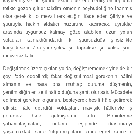
kaybetmiş ve bu şuuru tekrar elde edememiş bir topluma
tetikte gezen şiirler takdim etmenin beyhudeliğine inanmış
olsa gerek ki, o mevzii terk ettiğini ifade eder. Şiiriyle ve
şuuruyla halkın aldatıcı huzurunu kaçıracak, uyruklar
arasında uygunsuz kalmayı göze alabilen, uzun yolun
yolcuları kalmadığındandır ki, şuursuzluğa şiirsizlikle
karşılık verir. Zira şuur yoksa şiir topraksız, şiir yoksa şuur
meyvesiz kalır.
Değiştirmek üzere çıkılan yolda, değiştirememek yine de bir
şey ifade edebilirdi; fakat değiştirilmesi gerekenin hâlini
almanın ve hatta ona muhtaç duruma düşmenin,
yenilmişliğin en zelil hâli olduğuna şahit olur şair. Mücadele
edilmesi gereken olgunun, besleyerek besili hâle getirerek
etkisiz hâle getirdiği yoldaşları, mayışık hâlleriyle iş
göremez hâle gelmişlerdir artık. Birbirilerine
yabancılaşmaları, onların eşiğinde diaspora’yı
yaşatmaktadır şaire. Yılgın yığınların içinde eğreti kalmıştır.