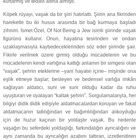
kurtarmış ve tedavi altına almıştı.
Köpek rüyayı, vaşak da bir şiiri hatırlattı. Şiirin ana fikrinden
hareketle bu iki husus arasında bir bağ kurmaya başladı
zihnim. İsmet Özel, Of Not Being a Jew isimli şiirinde vaşak
figürünü kullanır. Onun, hayatına tesirinden ve ondan
uzaklaşmasıyla kaybedeceklerinden söz eder şiirinde şair.
Fikirle verilmek üzere girmiş olduğu mücadelenin ve bu
mücadelenin kendi varlığına kattığı anlamın bir simgesi olan
“vaşak”, şehrin eteklerine –yani hayatın içine– inişinde ona
eşlik etmeye başlar; besleyen ve bedensel varlığa imkân
sağlayan aldatıcı, suni ve suni olduğu kadar da ruhu
uyuşturan ve oyalayan “kaltak şehrin”. Sorgulamalarıyla, her
bilgiyi didik didik edişiyle aldatmacalardan koruyan ve fakat
aldatmacanın tatlılığından ve bağımlılığından alıkoyduğu
için de huzur kaçıran bir yoldaştır vaşak. Bu nedenle
vaşağın bu seferdeki yoldaşlığı, farkındalığın ayrıcalığını ve
aynı zamanda bu ayrıcalığın azabını tattıran, izzetlendiren