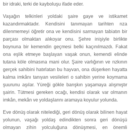
bir idraki, terki de kayboluşu ifade eder.
Vaşağın telkinleri yoldaki şaire gaye ve istikamet
kazandırmaktadır. Kendisini tanımayan tarihten rıza
dilenmemeyi öğretir ona ve kendisini sarmayan tabiatın bir
parçası olmaktan alıkoyar onu. Şehre inişiyle birlikte
boynuna bir kemendin geçmesi belki kaçınılmazdı. Fakat
ona eşlik etmeye başlayan vaşak onun, kemendi elinde
tutana köle olmasına mani olur. Şaire varlığının ve rızkının
gerçek sahibini hatırlatan bu hayvan, ona düşerken hayatta
kalma imkânı tanıyan vesileleri o sahibin yerine koymama
şuurunu aşılar. Yüreği gökle barışkın yaşamaya alışmıştır
şairin. Tütmesi gereken ocağı, kendisi olarak var olmanın
imkân, mekân ve yoldaşlarını aramaya koyulur yolunda.
Eve dönüş olarak nitelediği, geri dönüş olarak bilinen hayat
yolunun, vaşağı yoldaş edindikten sonra geri dönüşü
olmayan zihin yolculuğuna dönüşmesi, en önemli