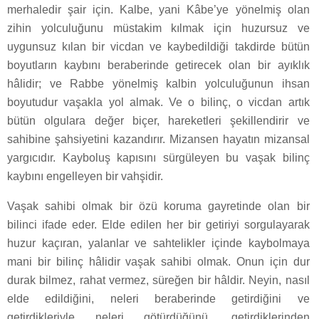
merhaledir şair için. Kalbe, yani Kâbe’ye yönelmiş olan
zihin yolculuğunu müstakim kılmak için huzursuz ve
uygunsuz kılan bir vicdan ve kaybedildiği takdirde bütün
boyutların kaybını beraberinde getirecek olan bir ayıklık
hâlidir; ve Rabbe yönelmiş kalbin yolculuğunun ihsan
boyutudur vaşakla yol almak. Ve o bilinç, o vicdan artık
bütün olgulara değer biçer, hareketleri şekillendirir ve
sahibine şahsiyetini kazandırır. Mizansen hayatın mizansal
yargıcıdır. Kayboluş kapısını sürgüleyen bu vaşak bilinç
kaybını engelleyen bir vahşidir.
Vaşak sahibi olmak bir özü koruma gayretinde olan bir
bilinci ifade eder. Elde edilen her bir getiriyi sorgulayarak
huzur kaçıran, yalanlar ve sahtelikler içinde kaybolmaya
mani bir bilinç hâlidir vaşak sahibi olmak. Onun için dur
durak bilmez, rahat vermez, süreğen bir hâldir. Neyin, nasıl
elde edildiğini, neleri beraberinde getirdiğini ve
getirdikleriyle neleri götürdüğünü, getirdiklerinden