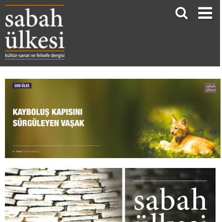
Kayboluş Kapısını Sürgüleyen Vaşak
Yılmaz Gümüş