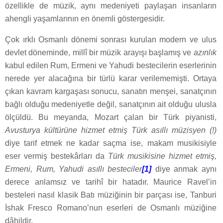
özellikle de müzik, aynı medeniyeti paylaşan insanların
ahengli yaşamlarının en önemli göstergesidir.
Çok ırklı Osmanlı dönemi sonrası kurulan modern ve ulus
devlet döneminde, millî bir müzik arayışı başlamış ve
azınlık
kabul edilen Rum, Ermeni ve Yahudi bestecilerin eserlerinin
nerede yer alacağına bir türlü karar verilememişti. Ortaya
çıkan kavram kargaşası sonucu, sanatın menşei, sanatçının
bağlı olduğu medeniyetle değil, sanatçının ait olduğu ulusla
ölçüldü. Bu meyanda, Mozart çalan bir Türk piyanisti,
Avusturya kültürüne hizmet etmiş Türk asıllı müzisyen (!)
diye tarif etmek ne kadar saçma ise, makam musikisiyle
eser vermiş bestekârları da
Türk musikisine hizmet etmiş,
Ermeni, Rum, Yahudi asıllı besteciler
[1]
diye anmak aynı
derece anlamsız ve tarihî bir hatadır. Maurice Ravel’in
besteleri nasıl klasik Batı müziğinin bir parçası ise, Tanburi
İshak Fresco Romano’nun eserleri de Osmanlı müziğine
dâhildir.