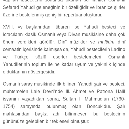
Sefarad Yahudi geleneğinin bir özelliğidir ve İbranice şiirler
üzerine bestelenmiş geniş bir repertuar oluşturur.
XVIII. yy başlarından itibaren ise Yahudi besteci ve
icracıların klasik Osmanlı veya Divan musikisine daha çok
önem verdikleri görülür. Dinî müzikler ve
maftirim
dinî
cemaatin içerisinde kalmışsa da, Yahudi bestecilerin Ladino
ve Türkçe sözlü eserler bestelemeleri Osmanlı
Yahudilerinin toplum ile ne kadar uyum ve yakınlık içinde
olduklarının göstergesidir.
Osmanlı saray musikinde ilk bilinen Yahudi şair ve besteci,
muhtemelen Lale Devri’nde III. Ahmet ve Patrona Halil
isyanını yaşadıktan sonra, Sultan I. Mahmud’un (1730-
1754) sarayında bulunmuş olan Boncuk’dur. Şair
mahlasından başka adı bilinmeyen bu bestecinin
günümüze gelebilen bir tek eseri olmuştur: