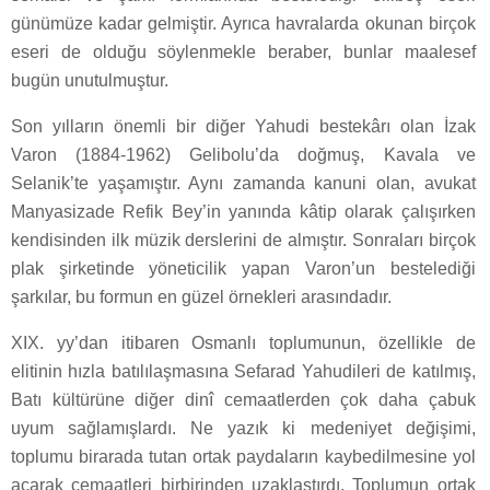
günümüze kadar gelmiştir. Ayrıca havralarda okunan birçok
eseri de olduğu söylenmekle beraber, bunlar maalesef
bugün unutulmuştur.
Son yılların önemli bir diğer Yahudi bestekârı olan İzak
Varon (1884-1962) Gelibolu’da doğmuş, Kavala ve
Selanik’te yaşamıştır. Aynı zamanda kanuni olan, avukat
Manyasizade Refik Bey’in yanında kâtip olarak çalışırken
kendisinden ilk müzik derslerini de almıştır. Sonraları birçok
plak şirketinde yöneticilik yapan Varon’un bestelediği
şarkılar, bu formun en güzel örnekleri arasındadır.
XIX. yy’dan itibaren Osmanlı toplumunun, özellikle de
elitinin hızla batılılaşmasına Sefarad Yahudileri de katılmış,
Batı kültürüne diğer dinî cemaatlerden çok daha çabuk
uyum sağlamışlardı. Ne yazık ki medeniyet değişimi,
toplumu birarada tutan ortak paydaların kaybedilmesine yol
açarak cemaatleri birbirinden uzaklaştırdı. Toplumun ortak