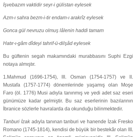
İ
ş
vebazım vaktidir seyr-i gülistan eylesek
Azm-ı sahra bezm-i-tir endam-ı arakrîz eylesek
Gonca gül nevruzu olmuş lâlenin haddi tamam
Hatır-ı-gâm dîdeyi tahrif-ü-dilşâd eylesek
Bu güftenin segah makamındaki murabbasını Suphi Ezgi
notaya almıştır.
1.Mahmud (1696-1754), III. Osman (1754-1757) ve II.
Mustafa (1757-1774) dönemlerinde yaşamış olan Moşe
Faro (öl. 1776) Musi adıyla tanınmış ve yedi adet saz eseri
günümüze kadar gelmiştir. Bu saz eserlerinin bazılarının
İbranice sözlerle havralarda da okunduğu bilinmektedir.
Tanburi İzak
adıyla tanınan tanburi ve hanende İzak Fresko
Romano (1745-1814), kendisi de büyük bir bestekâr olan III.