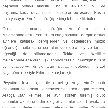
peşrevini notaya almıştır. Endülüs etkisinin XVII. yy
başlarına kadar devam ettiğini gösteren bu eserde, Fas’ta
hâlâ yaşayan Endülüs müziğiyle birçok benzerlik bulunur.
Osmanlı toplumunda müziğin en önemli okulu
Mevlevihanelerdi. Yahudi musikişinasların dergâhlardaki
ayinlere katılarak dervişlerden ve dedelerden müzik
öğrendiği, hatta daha sonraları dervişlere ney ve tanbur
öğrettiği de bilinmektedir. Tekke ve özellikle
mevlevihanelerle olan ilişki sonucu tasavvuf müziğinin
ilahi
ve
tevşihlerini
örnek alan
maftirim
gelenegi, Israël
Najara’nın etkisiyle Edirne’de başlamıştı.
Piyyutim adı verilen, din ile hikmet içeren şiirlerin Osmanlı
makamları ve formları ile bestelenmesinden doğan
maftirim
,
Arapça
iftar
kelimesi ile aynı kökten türemiş olup;
tamamlamak, sona erdirmek gibi anlamlar taşır. Havralarda
yapılan ibadetlerin sonunda okunan bu ilahiler Osmanlı