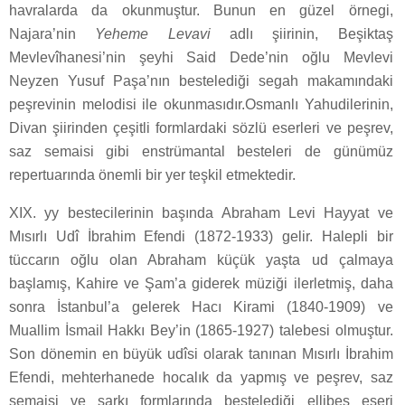
havralarda da okunmuştur. Bunun en güzel örnegi,
Najara’nin
Yeheme Levavi
adlı şiirinin, Beşiktaş
Mevlevîhanesi’nin şeyhi Said Dede’nin oğlu Mevlevi
Neyzen Yusuf Paşa’nın bestelediği segah makamındaki
peşrevinin melodisi ile okunmasıdır.Osmanlı Yahudilerinin,
Divan şiirinden çeşitli formlardaki sözlü eserleri ve peşrev,
saz semaisi gibi enstrümantal besteleri de günümüz
repertuarında önemli bir yer teşkil etmektedir.
XIX. yy bestecilerinin başında Abraham Levi Hayyat ve
Mısırlı Udî İbrahim Efendi (1872-1933) gelir. Halepli bir
tüccarın oğlu olan Abraham küçük yaşta ud çalmaya
başlamış, Kahire ve Şam’a giderek müziği ilerletmiş, daha
sonra İstanbul’a gelerek Hacı Kirami (1840-1909) ve
Muallim İsmail Hakkı Bey’in (1865-1927) talebesi olmuştur.
Son dönemin en büyük udîsi olarak tanınan Mısırlı İbrahim
Efendi, mehterhanede hocalık da yapmış ve peşrev, saz
semaisi ve şarkı formlarında bestelediği ellibeş eseri