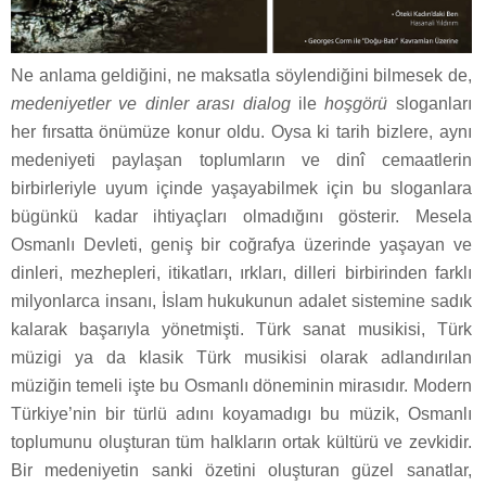
Ne anlama geldiğini, ne maksatla söylendiğini bilmesek de,
medeniyetler ve dinler arası dialog
ile
hoşgörü
sloganları
her fırsatta önümüze konur oldu. Oysa ki tarih bizlere, aynı
medeniyeti paylaşan toplumların ve dinî cemaatlerin
birbirleriyle uyum içinde yaşayabilmek için bu sloganlara
bügünkü kadar ihtiyaçları olmadığını gösterir. Mesela
Osmanlı Devleti, geniş bir coğrafya üzerinde yaşayan ve
dinleri, mezhepleri, itikatları, ırkları, dilleri birbirinden farklı
milyonlarca insanı, İslam hukukunun adalet sistemine sadık
kalarak başarıyla yönetmişti. Türk sanat musikisi, Türk
müzigi ya da klasik Türk musikisi olarak adlandırılan
müziğin temeli işte bu Osmanlı döneminin mirasıdır. Modern
Türkiye’nin bir türlü adını koyamadıgı bu müzik, Osmanlı
toplumunu oluşturan tüm halkların ortak kültürü ve zevkidir.
Bir medeniyetin sanki özetini oluşturan güzel sanatlar,