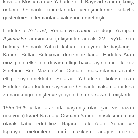
kovulan Müslüman ve Yahudilere II. Bayezıd sahip çıkmış,
onların Osmanlı topraklarında yerleşmelerine kolaylık
gösterilmesini fermanlarla valilerine emretmişti.
Endülüslü
Sefarad
, Romalı
Romaniot
ve doğu Avrupalı
Aşkinazlar
arasındaki çekişmeler ancak XVI. yy’da son
bulmuş, Osmanlı Yahudi kültürü bu uyum ile başlamıştı.
Kanuni Sultan Süleyman dönemine kadar Endülüs Arap
müziğinin etkisinin devam ettigi havra ayinlerini, ilk kez
Shelomo Ben Mazaltov’un Osmanlı makamlarına adapte
ettiği söylenmektedir. Sefarad Yahudileri, kökleri olan
Endülüs Arap kültürü sayesinde Osmanlı makamlarını kısa
zamanda öğrenmişler ve yepyeni bir renk kazandırmışlardı.
1555-1625 yılları arasında yaşamış olan şair ve hazan
(okuyucu) Israël Najara’yı Osmanlı Yahudi musikisinin atası
olarak kabul edebiliriz. Najara Türk, Arap, Yunan ve
İspanyol melodilerini dinî müziklere adapte ederek