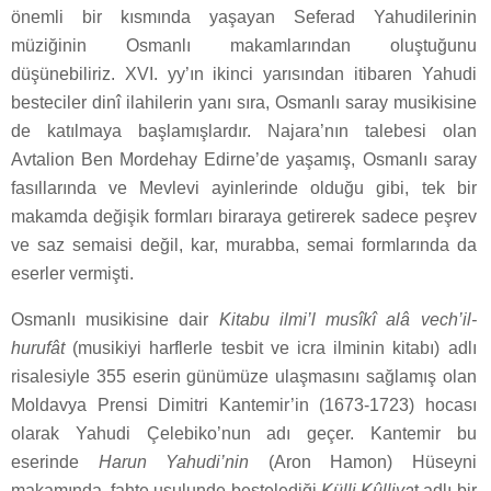
önemli bir kısmında yaşayan Seferad Yahudilerinin
müziğinin Osmanlı makamlarından oluştuğunu
düşünebiliriz. XVI. yy’ın ikinci yarısından itibaren Yahudi
besteciler dinî ilahilerin yanı sıra, Osmanlı saray musikisine
de katılmaya başlamışlardır. Najara’nın talebesi olan
Avtalion Ben Mordehay Edirne’de yaşamış, Osmanlı saray
fasıllarında ve Mevlevi ayinlerinde olduğu gibi, tek bir
makamda değişik formları biraraya getirerek sadece peşrev
ve saz semaisi değil, kar, murabba, semai formlarında da
eserler vermişti.
Osmanlı musikisine dair
Kitabu ilmi’l musîkî alâ vech’il-
hurufât
(musikiyi harflerle tesbit ve icra ilminin kitabı) adlı
risalesiyle 355 eserin günümüze ulaşmasını sağlamış olan
Moldavya Prensi Dimitri Kantemir’in (1673-1723) hocası
olarak Yahudi Çelebiko’nun adı geçer. Kantemir bu
eserinde
Harun Yahudi’nin
(Aron Hamon) Hüseyni
makamında, fahte usulunde bestelediği
Külli Kûlliya
t adlı bir