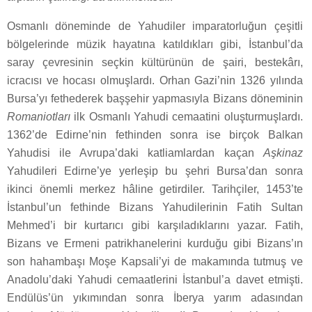
Osmanlı döneminde de Yahudiler imparatorluğun çeşitli
bölgelerinde müzik hayatına katıldıkları gibi, İstanbul’da
saray çevresinin seçkin kültürünün de şairi, bestekârı,
icracısı ve hocası olmuşlardı. Orhan Gazi’nin 1326 yılında
Bursa’yı fethederek başşehir yapmasıyla Bizans döneminin
Romaniotları
ilk Osmanlı Yahudi cemaatini oluşturmuşlardı.
1362’de Edirne’nin fethinden sonra ise birçok Balkan
Yahudisi ile Avrupa’daki katliamlardan kaçan
Aşkinaz
Yahudileri Edirne’ye yerleşip bu şehri Bursa’dan sonra
ikinci önemli merkez hâline getirdiler. Tarihçiler, 1453’te
İstanbul’un fethinde Bizans Yahudilerinin Fatih Sultan
Mehmed’i bir kurtarıcı gibi karşıladıklarını yazar. Fatih,
Bizans ve Ermeni patrikhanelerini kurduğu gibi Bizans’ın
son hahambaşı Moşe Kapsali’yi de makamında tutmuş ve
Anadolu’daki Yahudi cemaatlerini İstanbul’a davet etmişti.
Endülüs’ün yıkımından sonra İberya yarım adasından