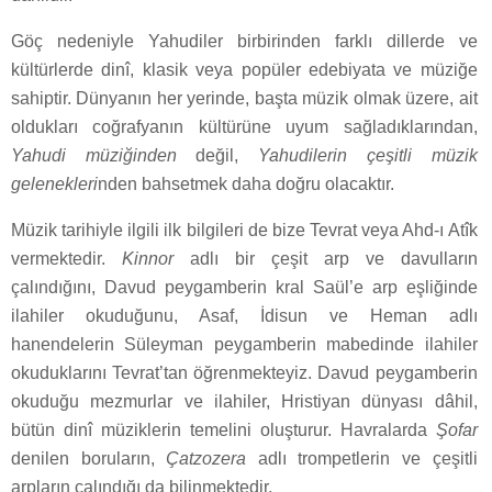
Göç nedeniyle Yahudiler birbirinden farklı dillerde ve
kültürlerde dinî, klasik veya popüler edebiyata ve müziğe
sahiptir. Dünyanın her yerinde, başta müzik olmak üzere, ait
oldukları coğrafyanın kültürüne uyum sağladıklarından,
Yahudi müziğinden
değil,
Yahudilerin çeşitli müzik
gelenekleri
nden bahsetmek daha doğru olacaktır.
Müzik tarihiyle ilgili ilk bilgileri de bize Tevrat veya Ahd-ı Atîk
vermektedir.
Kinnor
adlı bir çeşit arp ve davulların
çalındığını, Davud peygamberin kral Saül’e arp eşliğinde
ilahiler okuduğunu, Asaf, İdisun ve Heman adlı
hanendelerin Süleyman peygamberin mabedinde ilahiler
okuduklarını Tevrat’tan öğrenmekteyiz. Davud peygamberin
okuduğu mezmurlar ve ilahiler, Hristiyan dünyası dâhil,
bütün dinî müziklerin temelini oluşturur. Havralarda
Şofar
denilen boruların,
Çatzozera
adlı trompetlerin ve çeşitli
arpların çalındığı da bilinmektedir.