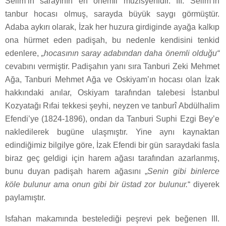
Selim’in sarayının en önemli müzisyenidir. III. Selim’in
tanbur hocası olmuş, sarayda büyük saygı görmüştür.
Adaba aykırı olarak, İzak her huzura girdiginde ayağa kalkıp
ona hürmet eden padişah, bu nedenle kendisini tenkid
edenlere,
„hocasının saray adabından daha önemli olduğu“
cevabını vermiştir. Padişahın yanı sıra Tanburi Zeki Mehmet
Ağa, Tanburi Mehmet Ağa ve Oskiyam’ın hocası olan İzak
hakkındaki anılar, Oskiyam tarafından talebesi İstanbul
Kozyatağı Rıfai tekkesi şeyhi, neyzen ve tanburî Abdülhalim
Efendi’ye (1824-1896), ondan da Tanburi Suphi Ezgi Bey’e
nakledilerek bugüne ulaşmıştır. Yine aynı kaynaktan
edindiğimiz bilgilye göre, İzak Efendi bir gün saraydaki fasla
biraz geç geldigi için harem ağası tarafından azarlanmış,
bunu duyan padişah harem ağasını „
Senin gibi binlerce
köle bulunur ama onun gibi bir üstad zor bulunur.
“ diyerek
paylamıştır.
Isfahan makamında bestelediği peşrevi pek beğenen III.