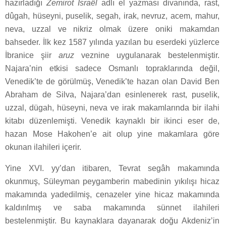
hazırladığı
Zemirot Israël
adlı el yazması divanında, rast,
dûgah, hüseyni, puselik, segah, irak, nevruz, acem, mahur,
neva, uzzal ve nikriz olmak üzere oniki makamdan
bahseder. İlk kez 1587 yılında yazılan bu eserdeki yüzlerce
İbranice şiir
aruz
veznine uygulanarak bestelenmiştir.
Najara’nin etkisi sadece Osmanlı topraklarında değil,
Venedik’te de görülmüş, Venedik’te hazan olan David Ben
Abraham de Silva, Najara’dan esinlenerek rast, puselik,
uzzal, dügah, hüseyni, neva ve irak makamlarında bir ilahi
kitabı düzenlemişti. Venedik kaynaklı bir ikinci eser de,
hazan Mose Hakohen’e ait olup yine makamlara göre
okunan ilahileri içerir.
Yine XVI. yy’dan itibaren, Tevrat segâh makamında
okunmuş, Süleyman peygamberin mabedinin yıkılışı hicaz
makamında yadedilmiş, cenazeler yine hicaz makamında
kaldırılmış ve saba makamında sünnet ilahileri
bestelenmiştir. Bu kaynaklara dayanarak doğu Akdeniz’in