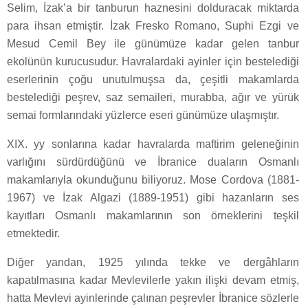
Selim, İzak’a bir tanburun haznesini dolduracak miktarda
para ihsan etmiştir. İzak Fresko Romano, Suphi Ezgi ve
Mesud Cemil Bey ile günümüze kadar gelen tanbur
ekolünün kurucusudur. Havralardaki ayinler için bestelediği
eserlerinin çoğu unutulmuşsa da, çeşitli makamlarda
bestelediği peşrev, saz semaileri, murabba, ağır ve yürük
semai formlarındaki yüzlerce eseri günümüze ulaşmıştır.
XIX. yy sonlarına kadar havralarda maftirim geleneğinin
varlığını sürdürdüğünü ve İbranice duaların Osmanlı
makamlarıyla okunduğunu biliyoruz. Mose Cordova (1881-
1967) ve İzak Algazi (1889-1951) gibi hazanların ses
kayıtları Osmanlı makamlarının son örneklerini teşkil
etmektedir.
Diğer yandan, 1925 yılında tekke ve dergâhların
kapatılmasına kadar Mevlevilerle yakın ilişki devam etmiş,
hatta Mevlevi ayinlerinde çalınan peşrevler İbranice sözlerle