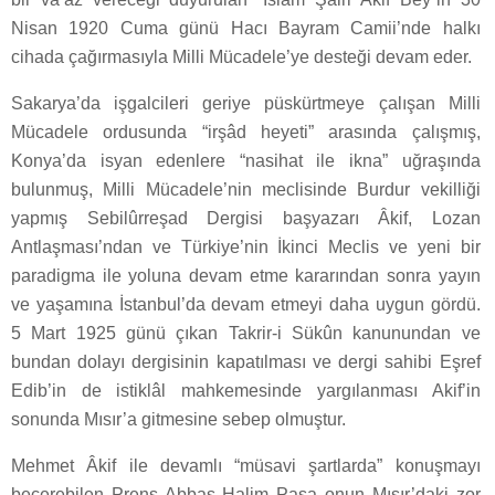
Nisan 1920 Cuma günü Hacı Bayram Camii’nde halkı
cihada çağırmasıyla Milli Mücadele’ye desteği devam eder.
Sakarya’da işgalcileri geriye püskürtmeye çalışan Milli
Mücadele ordusunda “irşâd heyeti” arasında çalışmış,
Konya’da isyan edenlere “nasihat ile ikna” uğraşında
bulunmuş, Milli Mücadele’nin meclisinde Burdur vekilliği
yapmış Sebilûrreşad Dergisi başyazarı Âkif, Lozan
Antlaşması’ndan ve Türkiye’nin İkinci Meclis ve yeni bir
paradigma ile yoluna devam etme kararından sonra yayın
ve yaşamına İstanbul’da devam etmeyi daha uygun gördü.
5 Mart 1925 günü çıkan Takrir-i Sükûn kanunundan ve
bundan dolayı dergisinin kapatılması ve dergi sahibi Eşref
Edib’in de istiklâl mahkemesinde yargılanması Akif’in
sonunda Mısır’a gitmesine sebep olmuştur.
Mehmet Âkif ile devamlı “müsavi şartlarda” konuşmayı
becerebilen Prens Abbas Halim Paşa onun Mısır’daki zor