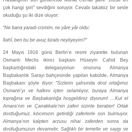
çok hangi şiiri” sevdiğini soruyor. Cevabı takatsiz bir sesle
okuduğu şu iki dize oluyor:
“Ne bana yaradı cismim, ne yâre yâr oldu:
İlahî, ben bu bir avuç türabı neyliyeyim?”
24 Mayıs 1916 günü Berlin’e resmi ziyarette bulunan
Osmanlı Meclis ikinci başkanı Hüseyin Cahid Bey
başkanlığındaki delegasyonun onuruna Almanya
Başbakanlık Sarayı bahçesinde yapılan kabülde, Almanya
Başbakanı şöyle diyor:
“Sizlerin şahsında dost ortağımız
Osmanlı’yı ve halkını içten selamlıyor, buraya Almanya
toprağına ve Başbakanlığa hoşgeldiniz diyorum! …Kut el
Amara’nın ve Çanakkale’nin zaferi sizinle beraber! Ortak
dostluğumuz, kılıcımızın getirdiği zaferlerle son bulmuyor.
Almanya’nın kalpten arzusu nihai zaferden sonra da
dostluğumuzun devamıdır. Sağlıklı bir temelle ve saygı ve