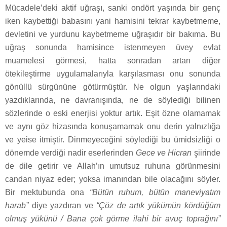
Mücadele’deki aktif uğraşı, sanki ondört yaşında bir genç
iken kaybettiği babasını yani hamisini tekrar kaybetmeme,
devletini ve yurdunu kaybetmeme uğraşıdır bir bakıma. Bu
uğraş sonunda hamisince istenmeyen üvey evlat
muamelesi görmesi, hatta sonradan artan diğer
ötekileştirme uygulamalarıyla karşılasması onu sonunda
gönüllü sürgününe götürmüştür. Ne olgun yaşlarındaki
yazdıklarında, ne davranışında, ne de söylediği bilinen
sözlerinde o eski enerjisi yoktur artık. Eşit özne olamamak
ve aynı göz hizasında konuşamamak onu derin yalnızlığa
ve yeise itmiştir. Dinmeyeceğini söylediği bu ümidsizliği o
dönemde verdiği nadir eserlerinden
Gece ve Hicran
şiirinde
de dile getirir ve Allah’ın umutsuz ruhuna görünmesini
candan niyaz eder; yoksa imanından bile olacağını söyler.
Bir mektubunda ona
“Bütün ruhum, bütün maneviyatım
harab”
diye yazdıran ve
“Çöz de artık yükümün kördüğüm
olmuş yükünü / Bana çok görme ilahi bir avuç toprağını”