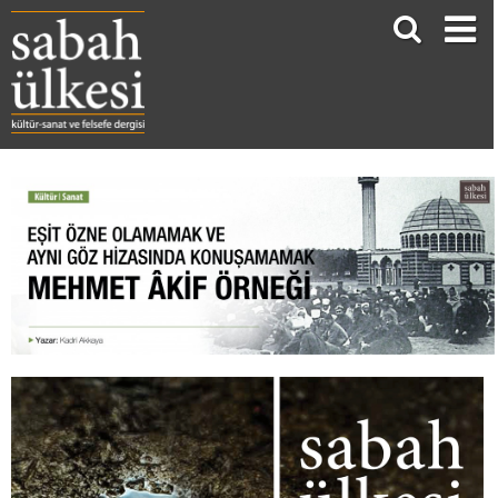
Eşit Özne Olamamak ve Aynı Göz Hizasında Konuşamamak Mehmet Âkif Örneği
Kadri Akkaya