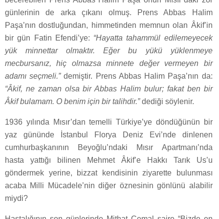
günlerinin de arka çıkanı olmuş. Prens Abbas Halim
Paşa’nın dostluğundan, himmetinden memnun olan Âkif’in
bir gün Fatin Efendi’ye:
“Hayatta tahammül edilemeyecek
yük minnettar olmaktır. Eğer bu yükü yüklenmeye
mecbursanız, hiç olmazsa minnete değer vermeyen bir
adamı seçmeli.”
demiştir. Prens Abbas Halim Paşa’nın da:
“Âkif, ne zaman olsa bir Abbas Halim bulur; fakat ben bir
Âkif bulamam. O benim için bir talihdir.”
dediği söylenir.
1936 yılında Mısır’dan temelli Türkiye’ye döndüğünün bir
yaz gününde İstanbul Florya Deniz Evi’nde dinlenen
cumhurbaşkanının Beyoğlu’ndaki Mısır Apartmanı’nda
hasta yattığı bilinen Mehmet Âkif’e Hakkı Tarık Us’u
göndermek yerine, bizzat kendisinin ziyarette bulunması
acaba Milli Mücadele’nin diğer öznesinin gönlünü alabilir
miydi?
Hastalığının son günlerinde Mithat Cemal şaire “Bizde en