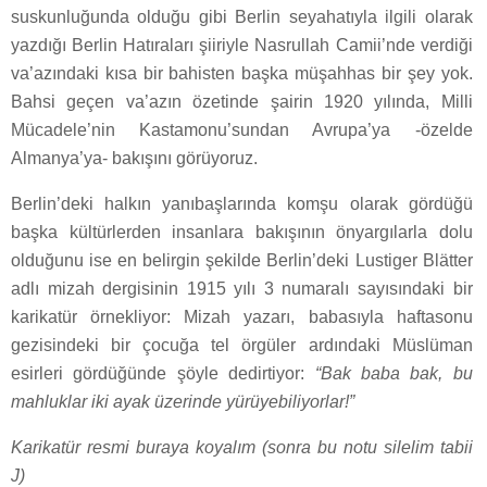
suskunluğunda olduğu gibi Berlin seyahatıyla ilgili olarak
yazdığı Berlin Hatıraları şiiriyle Nasrullah Camii’nde verdiği
va’azındaki kısa bir bahisten başka müşahhas bir şey yok.
Bahsi geçen va’azın özetinde şairin 1920 yılında, Milli
Mücadele’nin Kastamonu’sundan Avrupa’ya -özelde
Almanya’ya- bakışını görüyoruz.
Berlin’deki halkın yanıbaşlarında komşu olarak gördüğü
başka kültürlerden insanlara bakışının önyargılarla dolu
olduğunu ise en belirgin şekilde Berlin’deki Lustiger Blätter
adlı mizah dergisinin 1915 yılı 3 numaralı sayısındaki bir
karikatür örnekliyor: Mizah yazarı, babasıyla haftasonu
gezisindeki bir çocuğa tel örgüler ardındaki Müslüman
esirleri gördüğünde şöyle dedirtiyor:
“Bak baba bak, bu
mahluklar iki ayak üzerinde yürüyebiliyorlar!”
Karikatür resmi buraya koyalım (sonra bu notu silelim tabii
J
)