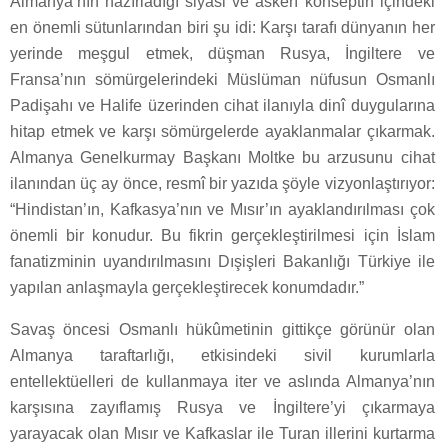
Almanya’nın hazırladığı siyasi ve askerî konseptin içindeki
en önemli sütunlarından biri şu idi: Karşı tarafı dünyanın her
yerinde meşgul etmek, düşman Rusya, İngiltere ve
Fransa’nın sömürgelerindeki Müslüman nüfusun Osmanlı
Padişahı ve Halife üzerinden cihat ilanıyla dinî duygularına
hitap etmek ve karşı sömürgelerde ayaklanmalar çıkarmak.
Almanya Genelkurmay Başkanı Moltke bu arzusunu cihat
ilanından üç ay önce, resmî bir yazıda şöyle vizyonlaştırıyor:
“Hindistan’ın, Kafkasya’nın ve Mısır’ın ayaklandırılması çok
önemli bir konudur. Bu fikrin gerçekleştirilmesi için İslam
fanatizminin uyandırılmasını Dışişleri Bakanlığı Türkiye ile
yapılan anlaşmayla gerçekleştirecek konumdadır.”
Savaş öncesi Osmanlı hükûmetinin gittikçe görünür olan
Almanya taraftarlığı, etkisindeki sivil kurumlarla
entellektüelleri de kullanmaya iter ve aslında Almanya’nın
karşısına zayıflamış Rusya ve İngiltere’yi çıkarmaya
yarayacak olan Mısır ve Kafkaslar ile Turan illerini kurtarma