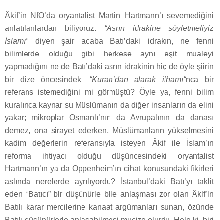
Âkif’in NfO’da oryantalist Martin Hartmann’ı sevemediğini
anlatılanlardan biliyoruz.
“Asrın idrakine söyletmeliyiz
İslamı”
diyen şair acaba Batı’daki idrakın, ne fenni
bilimlerde olduğu gibi herkese aynı eşit mualeyi
yapmadığını ne de Batı’daki asrın idrakinin hiç de öyle şiirin
bir dize öncesindeki
“Kuran’dan alarak ilhamı“
nca bir
referans istemediğini mi görmüştü? Öyle ya, fenni bilim
kuralınca kaynar su Müslümanın da diğer insanların da elini
yakar; mikroplar Osmanlı’nın da Avrupalının da danası
demez, ona sirayet ederken, Müslümanların yükselmesini
kadim değerlerin referansıyla isteyen Âkif ile İslam’ın
reforma ihtiyacı olduğu düşüncesindeki oryantalist
Hartmann’ın ya da Oppenheim’ın cihat konusundaki fikirleri
aslında nerelerde ayrılıyordu? İstanbul’daki Batı’yı taklit
eden “Batıcı” bir düşünürle bile anlaşması zor olan Âkif’in
Batılı karar mercilerine kanaat argümanları sunan, özünde
Batılı düşünürlerle anlaşabilmesi mucize olurdu. Hele ki, biri