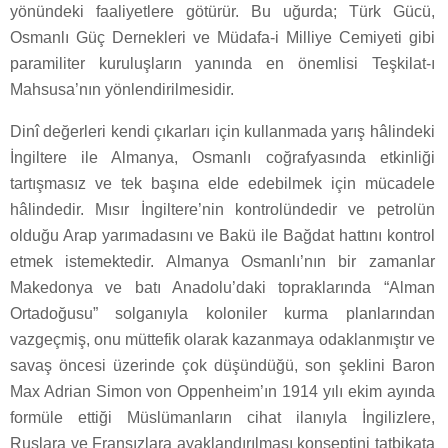
yönündeki faaliyetlere götürür. Bu uğurda; Türk Gücü,
Osmanlı Güç Dernekleri ve Müdafa-i Milliye Cemiyeti gibi
paramiliter kuruluşların yanında en önemlisi Teşkilat-ı
Mahsusa’nın yönlendirilmesidir.
Dinî değerleri kendi çıkarları için kullanmada yarış hâlindeki
İngiltere ile Almanya, Osmanlı coğrafyasında etkinliği
tartışmasız ve tek başına elde edebilmek için mücadele
hâlindedir. Mısır İngiltere’nin kontrolündedir ve petrolün
olduğu Arap yarımadasını ve Bakü ile Bağdat hattını kontrol
etmek istemektedir. Almanya Osmanlı’nın bir zamanlar
Makedonya ve batı Anadolu’daki topraklarında “Alman
Ortadoğusu” solganıyla koloniler kurma planlarından
vazgeçmiş, onu müttefik olarak kazanmaya odaklanmıştır ve
savaş öncesi üzerinde çok düşündüğü, son şeklini Baron
Max Adrian Simon von Oppenheim’ın 1914 yılı ekim ayında
formüle ettiği Müslümanların cihat ilanıyla İngilizlere,
Ruslara ve Fransızlara ayaklandırılması konseptini tatbikata