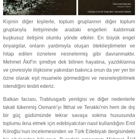
Kişinin diğer kişilerle, toplum gruplarının diğer toplum
gruplarıyla iletişiminde aradaki engelleri kaldırmak
kuşkusuz iletişimi olumlu yönde etkiler. En büyük engel
önyargılar, onların yardımıyla oluşan ötekileştirmeler ve
hitap edilen öznelere nesnelermiş gibi davranmaktır.
Mehmet Âkif’in şimdiye dek bilinen hayatına, yazdıklarına
ve çevresiyle ilişkisine yakından bakınca onun da yer yer bir
özne olarak eşit muamele görmediğini ve nesneleştirilmek
istendiğini tesbit ederiz.
Balkan faciası, Trablusgarb yenilgisi ve diğer nedenlerle
takati tükenmiş Osmanlı’yı İttihat ve Terakki’nin hem de dış
bir güç güdümünde tekrar savaşa sokma hususunda
toplumu ikna etmek için edebiyatcıları nasıl kullandığını Erol
Köroğlu’nun incelemesinden ve Türk Edebiyatı dergisindeki