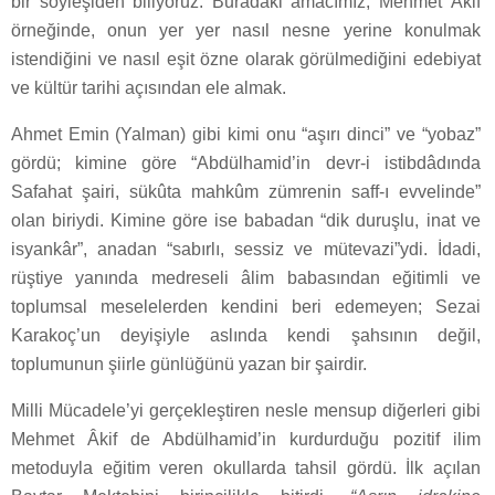
bir söyleşiden biliyoruz. Buradaki amacımız; Mehmet Âkif
örneğinde, onun yer yer nasıl nesne yerine konulmak
istendiğini ve nasıl eşit özne olarak görülmediğini edebiyat
ve kültür tarihi açısından ele almak.
Ahmet Emin (Yalman) gibi kimi onu “aşırı dinci” ve “yobaz”
gördü; kimine göre “Abdülhamid’in devr-i istibdâdında
Safahat şairi, sükûta mahkûm zümrenin saff-ı evvelinde”
olan biriydi. Kimine göre ise babadan “dik duruşlu, inat ve
isyankâr”, anadan “sabırlı, sessiz ve mütevazi”ydi. İdadi,
rüştiye yanında medreseli âlim babasından eğitimli ve
toplumsal meselelerden kendini beri edemeyen; Sezai
Karakoç’un deyişiyle aslında kendi şahsının değil,
toplumunun şiirle günlüğünü yazan bir şairdir.
Milli Mücadele’yi gerçekleştiren nesle mensup diğerleri gibi
Mehmet Âkif de Abdülhamid’in kurdurduğu pozitif ilim
metoduyla eğitim veren okullarda tahsil gördü. İlk açılan