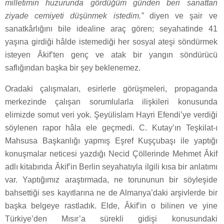
milletimin huzurunda gördüğüm günden beri sanattan
ziyade cemiyeti düşünmek istedim.”
diyen ve şair ve
sanatkârlığını bile idealine araç gören; seyahatinde 41
yaşına girdiği hâlde istemediği her sosyal ateşi söndürmek
isteyen Âkif’ten genç ve atak bir yangın söndürücü
saflığından başka bir şey beklenemez.
Oradaki çalışmaları, esirlerle görüşmeleri, propaganda
merkezinde çalışan sorumlularla ilişkileri konusunda
elimizde somut veri yok. Şeyülislam Hayri Efendi’ye verdiği
söylenen rapor hâla ele geçmedi. C. Kutay’ın Teşkilat-ı
Mahsusa Başkanlığı yapmış Eşref Kuşçubaşı ile yaptığı
konuşmalar neticesi yazdığı Necid Çöllerinde Mehmet Âkif
adlı kitabında Âkif’in Berlin seyahatıyla ilgili kısa bir anlatımı
var. Yaptığımız araştırmada, ne torununun bir söyleşide
bahsettiği ses kayıtlarına ne de Almanya’daki arşivlerde bir
başka belgeye rastladık. Elde, Âkif’in o bilinen ve yine
Türkiye’den Mısır’a sürekli gidişi konusundaki