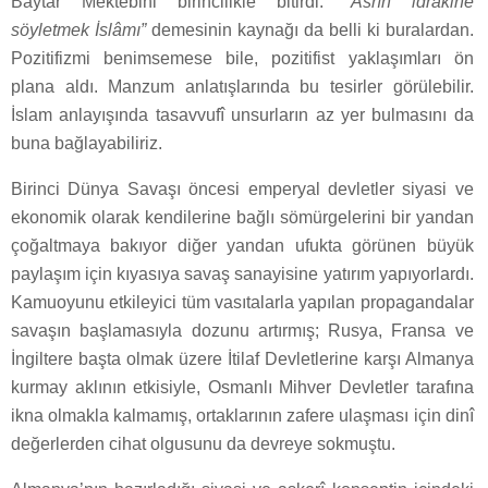
Baytar Mektebini birincilikle bitirdi.
“Asrın idrakine
söyletmek İslâmı”
demesinin kaynağı da belli ki buralardan.
Pozitifizmi benimsemese bile, pozitifist yaklaşımları ön
plana aldı. Manzum anlatışlarında bu tesirler görülebilir.
İslam anlayışında tasavvufî unsurların az yer bulmasını da
buna bağlayabiliriz.
Birinci Dünya Savaşı öncesi emperyal devletler siyasi ve
ekonomik olarak kendilerine bağlı sömürgelerini bir yandan
çoğaltmaya bakıyor diğer yandan ufukta görünen büyük
paylaşım için kıyasıya savaş sanayisine yatırım yapıyorlardı.
Kamuoyunu etkileyici tüm vasıtalarla yapılan propagandalar
savaşın başlamasıyla dozunu artırmış; Rusya, Fransa ve
İngiltere başta olmak üzere İtilaf Devletlerine karşı Almanya
kurmay aklının etkisiyle, Osmanlı Mihver Devletler tarafına
ikna olmakla kalmamış, ortaklarının zafere ulaşması için dinî
değerlerden cihat olgusunu da devreye sokmuştu.