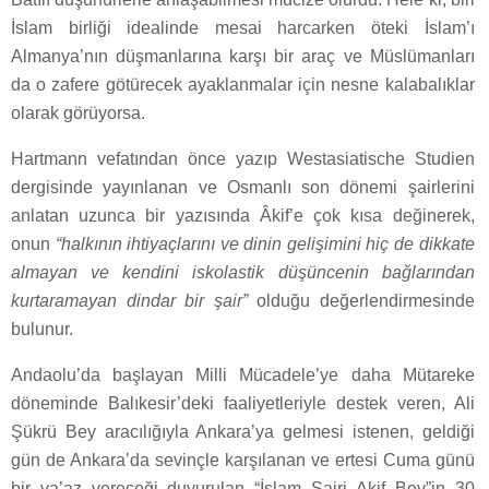
İslam birliği idealinde mesai harcarken öteki İslam’ı
Almanya’nın düşmanlarına karşı bir araç ve Müslümanları
da o zafere götürecek ayaklanmalar için nesne kalabalıklar
olarak görüyorsa.
Hartmann vefatından önce yazıp Westasiatische Studien
dergisinde yayınlanan ve Osmanlı son dönemi şairlerini
anlatan uzunca bir yazısında Âkif’e çok kısa değinerek,
onun
“halkının ihtiyaçlarını ve dinin gelişimini hiç de dikkate
almayan ve kendini iskolastik düşüncenin bağlarından
kurtaramayan dindar bir şair”
olduğu değerlendirmesinde
bulunur.
Andaolu’da başlayan Milli Mücadele’ye daha Mütareke
döneminde Balıkesir’deki faaliyetleriyle destek veren, Ali
Şükrü Bey aracılığıyla Ankara’ya gelmesi istenen, geldiği
gün de Ankara’da sevinçle karşılanan ve ertesi Cuma günü
bir va’az vereceği duyurulan “İslam Şairi Akif Bey”in 30