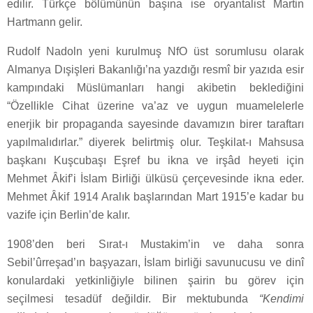
edilir. Türkçe bölümünün başına ise oryantalist Martin
Hartmann gelir.
Rudolf Nadoln yeni kurulmuş NfO üst sorumlusu olarak
Almanya Dışişleri Bakanlığı’na yazdığı resmî bir yazıda esir
kampındaki Müslümanları hangi akibetin beklediğini
“Özellikle Cihat üzerine va’az ve uygun muamelelerle
enerjik bir propaganda sayesinde davamızın birer taraftarı
yapılmalıdırlar.” diyerek belirtmiş olur. Teşkilat-ı Mahsusa
başkanı Kuşcubaşı Eşref bu ikna ve irşâd heyeti için
Mehmet Âkif’i İslam Birliği ülküsü çerçevesinde ikna eder.
Mehmet Âkif 1914 Aralık başlarından Mart 1915’e kadar bu
vazife için Berlin’de kalır.
1908’den beri Sırat-ı Mustakim’in ve daha sonra
Sebil’ûrreşad’ın başyazarı, İslam birliği savunucusu ve dinî
konulardaki yetkinliğiyle bilinen şairin bu görev için
seçilmesi tesadüf değildir. Bir mektubunda
“Kendimi